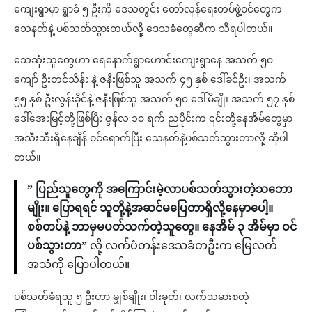
ကျေးရွာမှာ ရွာခံ ၅ ဦးကို ဒေသတွင်း တော်လှန်ရေးတပ်ဖွဲ့ဝင်တွေက
သေနတ်နဲ့ ပစ်သတ်သွားတယ်လို့ ​ဒေသခံတွေဆီက သိရပါတယ်။
သေဆုံးသူတွေဟာ ရေနောက်ရွာဟောင်းကျေးရွာနေ အသက် ၅၀
ကျော် ဦးတင်သိန်း နဲ့ ဇနီးဖြစ်သူ အသက် ၄၅ နှစ် ဒေါ်ခင်ဦး၊ အသက်
၅၅ နှစ် ဦးလွန်းခိုင်နဲ့ ဇနီးဖြစ်သူ အသက် ၅၀ ဒေါ်မိချို၊ အသက် ၅၇ နှစ်
ဒေါ်အေးမြင့်တို့ဖြစ်ပြီး ဇွန်လ ၁၀ ရက် ညပိုင်းက ၎င်းတို့နေအိမ်တွေမှာ
အသီးသီးရှိနေချိန် ဝင်ရောက်ပြီး သေနတ်နဲ့ပစ်သတ်သွားတာလို့ ဆိုပါ
တယ်။
” ပြည်သူတွေကို အကြောင်းမဲ့လာပစ်သတ်သွားတဲ့သဘော
မျိုး။ ပြောရရင် သူတို့နဲ့အဆင်မပြေတာရှိလို့နေမှာပေါ့။
စစ်တပ်နဲ့ ဘာမှမပတ်သက်တဲ့သူတွေ။ နေအိမ် ၃ အိမ်မှာ ဝင်
ပစ်သွားတာ”
လို့ လက်ပံတန်းဒေသခံတဦးက မြေလတ်
အသံကို ပြောပါတယ်။
ပစ်သတ်ခံရသူ ၅ ဦးဟာ မျှစ်ချိုး၊ ဝါးခုတ်၊ လက်သမားစတဲ့