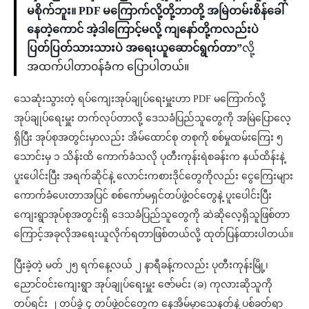
မစိုက်ဘူး။ PDF မကြောက်လို့တို့ဘာတို့ အမြဲတမ်းစိန်ခေါ်
နေတဲ့ကောင် အဲ့ဒါကြောင့်မလို့ ကျနော်တို့ကလည်းပဲ
ပြတ်ပြတ်သားသားပဲ အရေးယူဆောင်ရွက်တာ”
လို့
အထက်ပါတာ၀န်ခံက ပြောပါတယ်။
သေဆုံးသွားတဲ့ ရပ်‌ကျေးအုပ်ချုပ်ရေးမှူးဟာ PDF မကြောက်လို့
အုပ်ချုပ်ရေးမှူး တက်လုပ်တာလို့ ဒေသခံပြည်သူတွေကို အမြဲပြောလေ့
ရှိပြီး အုပ်စုအတွင်းမှာလည်း အိမ်ထောင်စု တစုကို စစ်မှုထမ်းကြေး ၅
သောင်းမှ ၁ သိန်းထိ ကောက်ခံသလို ပုတီးကုန်းရဲစခန်းက နယ်ထိန်းနဲ့
ပူးပေါင်းပြီး အရက်ဆိုင်နဲ့ လောင်းကစားဒိုင်တွေကိုလည်း ငွေကြေးများ
ကောက်ခံပေးတာအပြင် စစ်ကော်မရှင်တပ်ဖွဲ့၀င်တွေနဲ့ ပူးပေါင်းပြီး
ကျေးရွာအုပ်စုအတွင်းရှိ ဒေသခံပြည်သူတွေကို ဆဲဆိုလေ့ရှိသူဖြစ်တာ
ကြောင့်အခုလိုအရေးယူလိုက်ရတာဖြစ်တယ်လို့ ထုတ်ပြန်ထားပါတယ်။
ပြီးခဲ့တဲ့ မတ် ၂၅ ရက်နေ့လယ် ၂ နာရီခန့်ကလည်း ပုတီးကုန်းမြို့၊
ညောင်၀င်းကျေးရွာ အုပ်ချုပ်ရေးမှူး ဇော်မင်း (ခ) ကုလားဆိုသူကို
တပ်ရင်း ၂ တပ်ခွဲ ၄ တပ်ဖွဲ့၀င်တွေက နေအိမ်မှာသေနတ်နဲ့ ပစ်ခတ်ရာ