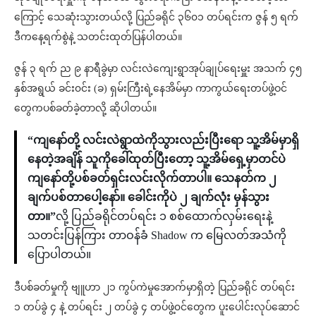
ကြောင့် သေဆုံးသွားတယ်လို့ ပြည်ခရိုင် ၃၆၀၁ တပ်ရင်းက ဇွန် ၅ ရက်‌
ဒီကနေ့ရက်စွဲနဲ့ သတင်းထုတ်ပြန်ပါတယ်။
ဇွန် ၃ ရက် ည ၉ နာရီခွဲမှာ လင်းလဲကျေးရွာအုပ်ချုပ်ရေးမှူး အသက် ၄၅
နှစ်အရွယ် ခင်း၀င်း (ခ) ရှမ်းကြီးရဲ့နေအိမ်မှာ ကာကွယ်ရေးတပ်ဖွဲ့ဝင်
တွေကပစ်ခတ်ခဲ့တာလို့ ဆိုပါတယ်။
“ကျနော်တို့ လင်းလဲရွာထဲကိုသွားလည်းပြီးရော သူ့အိမ်မှာရှိ
နေတဲ့အချိန် သူကိုခေါ်ထုတ်ပြီးတော့ သူ့အိမ်ရှေ့မှာတင်ပဲ
ကျနော်တို့ပစ်ခတ်ရှင်းလင်းလိုက်တာပါ။ သေနတ်က ၂
ချက်ပစ်တာပေါ့နော်။ ခေါင်းကိုပဲ ၂ ချက်လုံး မှန်သွား
တာ။”
လို့ ပြည်ခရိုင်တပ်ရင်း ၁ စစ်ထောက်လှမ်းရေးနဲ့
သတင်းပြန်ကြား တာဝန်ခံ Shadow က မြေလတ်အသံကို
ပြောပါတယ်။
ဒီပစ်ခတ်မှုကို ဗျူဟာ ၂၁ ကွပ်ကဲမှုအောက်မှာရှိတဲ့ ပြည်ခရိုင် တပ်ရင်း
၁ တပ်ခွဲ ၄ နဲ့ တပ်ရင်း ၂ တပ်ခွဲ ၄ တပ်ဖွဲ့၀င်တွေက ပူးပေါင်းလုပ်ဆောင်