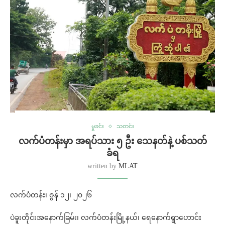
မှုခင်း
သတင်း
လက်ပံတန်းမှာ အရပ်သား ၅ ဦး သေနတ်နဲ့ ပစ်သတ်
ခံရ
written by
MLAT
လက်ပံတန်း၊ ဇွန် ၁၂၊ ၂၀၂၆
ပဲခူးတိုင်းအနောက်ခြမ်း၊ လက်ပံတန်းမြို့နယ်၊ ရေနောက်ရွာဟောင်း