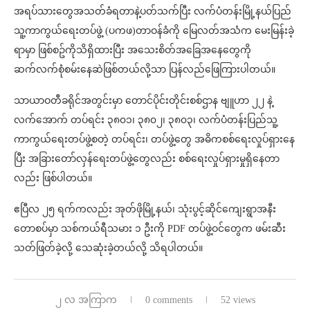
အရပ်သားတွေအသတ်ခံရတာနဲ့ပတ်သက်ပြီး လက်ပံတန်းမြို့နယ်ပြည်
သူ့ကာကွယ်ရေးတပ်ဖွဲ့ (ပကဖ)တာဝန်ခံကို မြေလတ်အသံက မေးမြန်းခဲ့
ရာမှာ ဖြစ်စဥ်ကိုသိရှိထားပြီး အသေးစိတ်အခြေအနေတွေကို
ဆက်လက်စုံစမ်းနေဆဲဖြစ်တယ်လို့သာ ပြန်လည်ဖြေကြားပါတယ်။
သာယာဝတီခရိုင်အတွင်းမှာ တောင်ပိုင်းတိုင်းစစ်ဌာန ဗျူဟာ ၂၂ နဲ့
လက်အောက် တပ်ရင်း ၃၈၀၁၊ ၃၈၀၂၊ ၃၈၀၃၊ လက်ပံတန်းပြည်သူ့
ကာကွယ်ရေးတပ်ဖွဲ့စတဲ့ တပ်ရင်း၊ တပ်ဖွဲ့တွေ အဓိကစစ်ရေးလှုပ်ရှားနေ
ပြီး အခြားတော်လှန်ရေးတပ်ဖွဲ့တွေလည်း စစ်ရေးလှုပ်ရှားမှုရှိနေတာ
လည်း ဖြစ်ပါတယ်။
ဧပြီလ ၂၅ ရက်ကလည်း အုတ်ဖိုမြို့နယ်၊ သုံးပွင့်ဆိုင်ကျေးရွာအနီး
တောစပ်မှာ သစ်ကယ်ရီသမား ၁ ဦးကို PDF တပ်ဖွဲ့ဝင်တွေက ဖမ်းဆီး
သတ်ဖြတ်ခဲ့လို့ သေဆုံးခဲ့တယ်လို့ သိရပါတယ်။
၂ လ အကြာက
0 comments
52 views