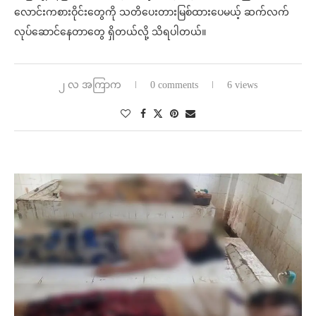
လောင်းကစားဝိုင်းတွေကို သတိပေးတားမြစ်ထားပေမယ့် ဆက်လက်
လုပ်ဆောင်နေတာတွေ ရှိတယ်လို့ သိရပါတယ်။
၂ လ အကြာက
0 comments
6 views