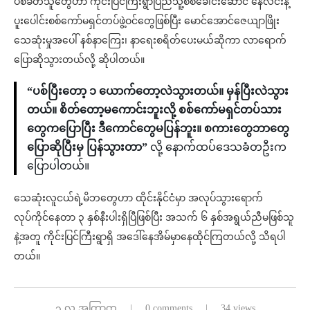
ပစ်ခတ်သူတွေဟာ ကိုင်းပြင်ကြီးရွာပြည်သူ့စစ်ခေါင်းဆောင် နေလင်းနဲ့
ပူးပေါင်းစစ်ကော်မရှင်တပ်ဖွဲ့ဝင်တွေဖြစ်ပြီး မောင်အောင်ဇေယျာဖြိုး
သေဆုံးမှုအပေါ် နစ်နာကြေး၊ နာရေးစရိတ်ပေးမယ်ဆိုကာ လာရောက်
ပြောဆိုသွားတယ်လို့ ဆိုပါတယ်။
“ပစ်ပြီးတော့ ၁ ယောက်တော့လဲသွားတယ်။ မှန်ပြီးလဲသွား
တယ်။ စိတ်တော့မကောင်းဘူးလို့ စစ်ကော်မရှင်တပ်သား
တွေကပြောပြီး ဒီကောင်တွေမပြန်ဘူး။ စကားတွေဘာတွေ
ပြောဆိုပြီးမှ ပြန်သွားတာ”
လို့ နောက်ထပ်ဒေသခံတဦးက
ပြောပါတယ်။
သေဆုံးလူငယ်ရဲ့မိဘတွေဟာ ထိုင်းနိုင်ငံမှာ အလုပ်သွားရောက်
လုပ်ကိုင်နေတာ ၃ နှစ်နီးပါးရှိပြီဖြစ်ပြီး အသက် ၆ နှစ်အရွယ်ညီမဖြစ်သူ
နဲ့အတူ ကိုင်းပြင်ကြီးရွာရှိ အဒေါ်နေအိမ်မှာနေထိုင်ကြတယ်လို့ သိရပါ
တယ်။
၃ လ အကြာက
0 comments
34 views