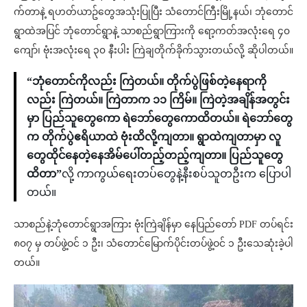
က်တာနဲ့ ရဟတ်ယာဥ်တွေအသုံးပြုပြီး သံတောင်ကြီးမြို့နယ်၊ ဘုံတောင်
ရွာထဲအပြင် ဘုံတောင်ရွာနဲ့ သာစည်ရွာကြားကို ရော့ကတ်အလုံးရေ ၄၀
ကျော်၊ ဗုံးအလုံးရေ ၃၀ နီးပါး ကြဲချတိုက်ခိုက်သွားတယ်လို့ ဆိုပါတယ်။
“ဘုံတောင်ကိုလည်း ကြဲတယ်။ တိုက်ပွဲဖြစ်တဲ့နေရာကို
လည်း ကြဲတယ်။ ကြဲတာက ၁၁ ကြိမ်။ ကြဲတဲ့အချိန်အတွင်း
မှာ ပြည်သူတွေကော ရဲဘော်တွေကောထိတယ်။ ရဲဘော်တွေ
က တိုက်ပွဲဧရိယာထဲ ဗုံးထိလို့ကျတာ။ ရွာထဲကျတာမှာ လူ
တွေထိုင်နေတဲ့နေအိမ်ပေါ်တည့်တည့်ကျတာ။ ပြည်သူတွေ
ထိတာ”
လို့ ကာကွယ်ရေးတပ်တွေနဲ့နီးစပ်သူတဦးက ပြောပါ
တယ်။
သာစည်နဲ့ဘုံတောင်ရွာအကြား ဗုံးကြဲချိန်မှာ နေပြည်တော် PDF တပ်ရင်း
၈၀၇ မှ တပ်ဖွဲ့ဝင် ၁ ဦး၊ သံတောင်မြောက်ပိုင်းတပ်ဖွဲ့ဝင် ၁ ဦးသေဆုံးခဲ့ပါ
တယ်။