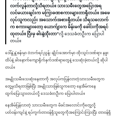
လက်လွန်တာလို့သိရတယ်။ သားသမီးတွေအပြောအရ
လင်မယားချင်းက မကြာခဏစကားများတာရှိတယ်။ အဖေ
လုပ်သူကလည်း အသောက်အစားရှိတယ်။ သိရသလောက်
က စကားများတော့ ယောက်ျားက မိန်းမကို ခေါင်းကိုအရင်
ထုတယ်။ ပြီးမှ ဓါးနဲ့ထိုးတာ”
လို့ ဒေသခံတဦးက ပြောပါ
တယ်။
ဒေါ်နွဲ့နွဲ့စန်းမှာ ဝဲဘက်ရင်ညွန့်၊ ချိုင်းအောက်မှာ ထိုးသွင်းဒဏ်ရာ၊ နဖူး
ထိပ်နဲ့ ခါးနောက်ကျောရိုက်နှက်ဒဏ်ရာတွေနဲ့ သေဆုံးခဲ့တယ်လို့ ဆိုပါ
တယ်။
အမျိုးသမီးသေဆုံးနေတာကို အလုပ်ကပြန်လာတဲ့သားသမီးတွေက
တွေ့မှသိရတာဖြစ်ပြီး အမျိုးသားဖြစ်သူကတော့ နေအိမ်ကနေ
ထွက်ပြေးသွားတယ်လို့ ဒေသခံတဦးက ပြောပါတယ်။
နေအိမ်ပြန်လာတဲ့ သားသမီးတွေက မိခင်အလောင်းကိုတွေ့လို့
ပတ်ဝန်းကျင်နဲ့ ရပ်ကွက်တာဝန်ရှိသူတွေကိုအကြောင်းကြားပြီး တာဝန်ရှိ