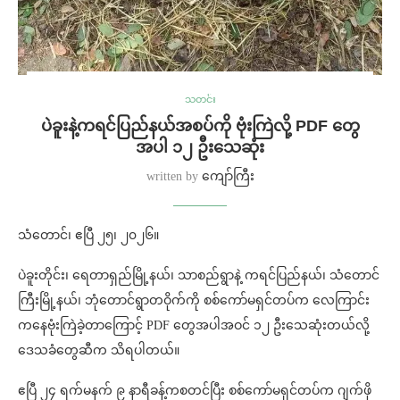
သတင်း
ပဲခူးနဲ့ကရင်ပြည်နယ်အစပ်ကို ဗုံးကြဲလို့ PDF တွေ
အပါ ၁၂ ဦးသေဆုံး
written by
ကျော်ကြီး
သံတောင်၊ ဧပြီ ၂၅၊ ၂၀၂၆။
ပဲခူးတိုင်း၊ ရေတာရှည်မြို့နယ်၊ သာစည်ရွာနဲ့ ကရင်ပြည်နယ်၊ သံတောင်
ကြီးမြို့နယ်၊ ဘုံတောင်ရွာတဝိုက်ကို စစ်ကော်မရှင်တပ်က လေကြာင်း
ကနေဗုံးကြဲခဲ့တာကြောင့် PDF တွေအပါအဝင် ၁၂ ဦးသေဆုံးတယ်လို့
ဒေသခံတွေဆီက သိရပါတယ်။
ဧပြီ ၂၄ ရက်မနက် ၉ နာရီခန့်ကစတင်ပြီး စစ်ကော်မရှင်တပ်က ဂျက်ဖို