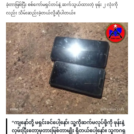
ခဲ့တာဖြစ်ပြီး စစ်ကော်မရှင်တပ်နဲ့ ဆက်သွယ်ထားတဲ့ ဖုန်း ၂ လုံးကို
လည်း သိမ်းဆည်းခဲ့တယ်လို့ဆိုပါတယ်။
“ကျနော်တို့ မရှင်းခင်ပေါ့နော်၊ သူ့ကိုဆက်မလုပ်ဖို့ကို ဖုန်းနဲ့
လှမ်းပြီးတော့မှတားမြစ်တာမျိုး ရှိတယ်ပေါ့နော်။ သူကဂရု