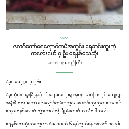
သတင်း
ဇလပ်ထော်ရေလှောင်တမံအတွင်း ရေဆင်းကူးတဲ့
ကလေးငယ် ၄ ဦး ရေနစ်သေဆုံး
written by
ကျော်ကြီး
ပဲခူး၊ မေ ၂၃၊ ၂၀၂၆။
ပဲခူးတိုင်း၊ ပဲခူးမြို့နယ်၊ ဝါးမရမ်းကျေးရွာအုပ်စု၊ ဆပ်ပြာကျင်းကျေးရွာ
အနီးရှိ ဇလပ်ထော် ရေလှောင်တမံအတွင်း ရေဆင်းကူးတဲ့ကလေးငယ်
တွေ ရေနစ်‌သေဆုံးသွားတယ်လို့ မြို့ခံတွေဆီက သိရပါတယ်။
ရေနစ်သေဆုံးသူတွေဟာ ပဲခူး အမှတ် ၆ ရပ်ကွက်နေ အသက် ၁၀ နှစ်