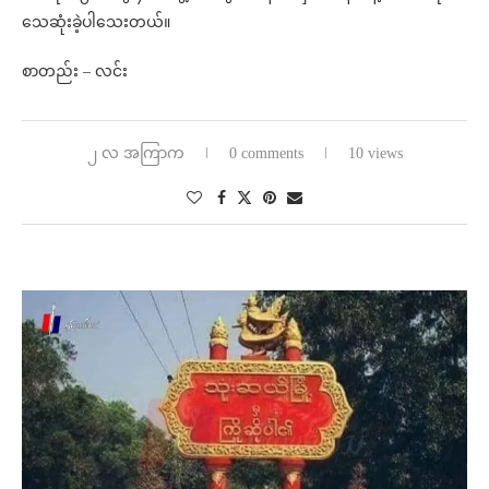
သေဆုံးခဲ့ပါသေးတယ်။
စာတည်း – လင်း
၂ လ အကြာက
0 comments
10 views