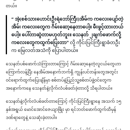
တယ်။
“ အဲ့(စစ်သားဟောင်းဦးရဲဘော်ကြီး)အိမ်က ကလေးပျော်တဲ့
အိမ်၊ ကလေးတွေက ဂိမ်းဆော့နေတာပေါ့။ မီးဖွင့်ထားတယ်
ပေါ့။ ပေါ်တာဆွဲတာမဟုတ်ဘူး။ သေနတ် ၂ချက်ဖောက်လို့
ကလေးတွေကထွက်ပြေးတာ”
လို့ ကိုင်းပြင်ကြီးရွာခံတဦး
က မြေလတ်အသံကို ပြောပါတယ်။
သေနတ်ပစ်ဖောက်သံကြားတာကြောင့် ဂိမ်းဆော့နေတဲ့လူငယ်တွေဟာ
ကြောက်လန့်ပြီး နေအိမ်အနောက်ဘက်ရှိ ကျွန်းပင်တန်းတွေအတွင်း
ဝင်ရောက်ထွက်ပြေးချိန်မှာ စစ်တပ်နဲ့ပြည်သူ့စစ်တပ်ဖွဲ့ဝင်တွေက
အနောက်ကနေ သေနတ်နဲ့လိုက်လံပစ်ခတ်ခဲ့တာလို့ သိရပါတယ်။
သေနတ်နဲ့လိုက်လံပစ်ခတ်တာကြောင့် ကိုင်းပြင်ကြီးရွာနေ အသက် ၁၅
နှစ်အရွယ် မောင်အောင်ဇေယျာဖြိုး မှာ ရင်ဘတ်ဖောက်ထွက်ထိမှန်
ဒဏ်ရာတွေနဲ့ သေဆုံးခဲ့တာပါ။