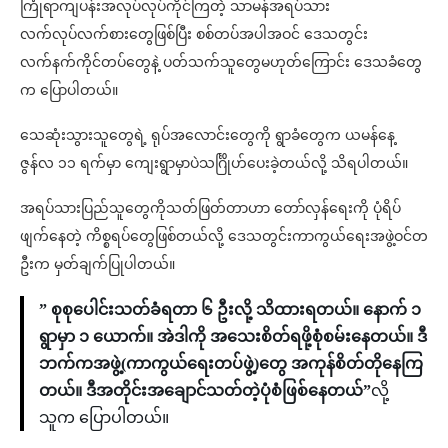
ကြုံရာကျပန်းအလုပ်လုပ်ကိုင်ကြတဲ့ သာမန်အရပ်သား
လက်လုပ်လက်စားတွေဖြစ်ပြီး စစ်တပ်အပါအဝင် ဒေသတွင်း
လက်နက်ကိုင်တပ်တွေနဲ့ ပတ်သက်သူတွေမဟုတ်ကြောင်း ဒေသခံတွေ
က ပြောပါတယ်။
သေဆုံးသွားသူတွေရဲ့ ရုပ်အလောင်းတွေကို ရွာခံတွေက ယမန်နေ့
ဇွန်လ ၁၁ ရက်မှာ ကျေးရွာမှာပဲသင်္ဂြိုဟ်ပေးခဲ့တယ်လို့ သိရပါတယ်။
အရပ်သားပြည်သူတွေကိုသတ်ဖြတ်တာဟာ တော်လှန်ရေးကို ပုံရိပ်
ဖျက်နေတဲ့ ကိစ္စရပ်တွေဖြစ်တယ်လို့ ဒေသတွင်းကာကွယ်ရေးအဖွဲ့ဝင်တ
ဦးက မှတ်ချက်ပြုပါတယ်။
” စုစုပေါင်းသတ်ခံရတာ ၆ ဦးလို့ သိထားရတယ်။ နောက် ၁
ရွာမှာ ၁ ယောက်။ အဲဒါကို အသေးစိတ်ရဖို့စုံစမ်းနေတယ်။ ဒီ
ဘက်ကအဖွဲ့(ကာကွယ်ရေးတပ်ဖွဲ့)တွေ အကုန်စိတ်တိုနေကြ
တယ်။ ဒီအတိုင်းအချောင်သတ်တဲ့ပုံစံဖြစ်နေတယ်”
လို့
သူက ပြောပါတယ်။