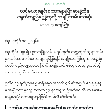
မှုခင်း
သတင်း
လင်မယားချင်းစကားများပြီး ဓားနဲ့ထိုး၊
ငရုတ်ကျည်ပွေ့နဲ့ထုလို့ အမျိုးသမီးသေဆုံး
written by
ကျော်ကြီး
ပဲခူး၊ ဇူလိုင် ၁၈၊ ၂၀၂၆။
ပဲခူးတိုင်း၊ ပဲခူးမြို့၊ ဥဿာမြို့သစ်၊ ၈ ရပ်ကွက်၊ တက္ကသိုလ်ဘုရားလမ်း
မှာ လင်မယားချင်းစကားများရန်ဖြစ်ချိန် အမျိုးသားဖြစ်သူက ဓားနဲ့ထိုး
ငရုတ်ကျည်ပွေ့နဲ့ထုတာကြောင့် အမျိုးသမီးဖြစ်သူ သေဆုံးခဲ့တယ်လို့
ဒေသခံတွေဆီက သိရပါတယ်။
ဇူလိုင် ၁၇ ရက်ညနေ ၅ နာရီခန့်မှာ အသက် ၄၆ နှစ်အရွယ် ဒေါ်နွဲ့နွဲ့စန်း
နဲ့ အမျိုးသားဖြစ်သူ အသက် ၄၃ နှစ်အရွယ် ဦးဇော်မင်းတို့ဟာ နေအိမ်
မှာရှိနေချိန် စကားများရန်ဖြစ်ခဲ့တယ်လို့ ဆိုပါတယ်။
“လင်မယားချင်းစကားများရင်းနဲ့ ယောက်ျားဘက်က