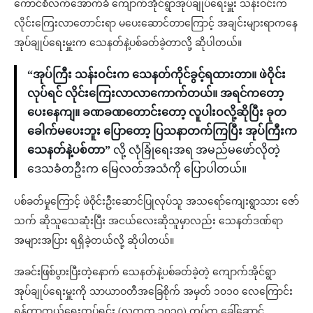
ကောင်စီလက်အောက်ခံ ကျောက်အိုင်ရွာအုပ်ချုပ်ရေးမှူး သန်းဝင်းက
လိုင်းကြေးလာတောင်းရာ မပေးဆောင်တာကြောင့် အချင်းများရာကနေ
အုပ်ချုပ်ရေးမှူးက သေနတ်နဲ့ပစ်ခတ်ခဲ့တာလို့ ဆိုပါတယ်။
“အုပ်ကြီး သန်းဝင်းက သေနတ်ကိုင်ခွင့်ရထားတာ။ ဖဲဝိုင်း
လုပ်ရင် လိုင်းကြေးလာလာကောက်တယ်။ အရင်ကတော့
ပေးနေကျ။ ခဏခဏတောင်းတော့ လူပါးဝလို့ဆိုပြီး ခုတ
ခေါက်မပေးဘူး ပြောတော့ ပြသနာတက်ကြပြီး အုပ်ကြီးက
သေနတ်နဲ့ပစ်တာ”
လို့ လုံခြုံရေးအရ အမည်မဖော်လိုတဲ့
ဒေသခံတဦးက မြေလတ်အသံကို ပြောပါတယ်။
ပစ်ခတ်မှုကြောင့် ဖဲဝိုင်းဦးဆောင်ပြုလုပ်သူ အသရော်ကျေးရွာသား ဇော်
သက် ဆိုသူသေဆုံးပြီး အငယ်လေးဆိုသူမှာလည်း သေနတ်ဒဏ်ရာ
အများအပြား ရရှိခဲ့တယ်လို့ ဆိုပါတယ်။
အခင်းဖြစ်ပွားပြီးတဲ့နောက် သေနတ်နဲ့ပစ်ခတ်ခဲ့တဲ့ ကျောက်အိုင်ရွာ
အုပ်ချုပ်ရေးမှူးကို သာယာဝတီအခြေစိုက် အမှတ် ၁၀၁၀ လေကြောင်း
ရန်ကာကွယ်ရေးတပ်ရင်း (လကတ ၁၀၁၀) တပ်က ခေါ်ဆောင်