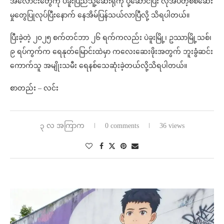
အလောင်းတွေကို ပဲခူးပြည်သူ့ဆေးရုံကို ပို့ဆောင်ပြီး လိုအပ်တဲ့စစ်ဆေး
မှုတွေပြုလုပ်ပြီးနောက် နေအိမ်ပြန်သယ်လာပြီလို့ သိရပါတယ်။
ပြီးခဲ့တဲ့ ၂၀၂၅ စက်တင်ဘာ ၂၆ ရက်ကလည်း ပဲခူးမြို့၊ ဥဿာမြို့သစ်၊
၉ ရပ်ကွက်က ရေနုတ်မြောင်းထဲမှာ ကလေးဆေးဖိုးအတွက် ဘူးခွံဆင်း
ကောက်သူ အမျိုးသမီး ရေနစ်သေဆုံးခဲ့တယ်လို့သိရပါတယ်။
စာတည်း – လင်း
၃ လ အကြာက
0 comments
36 views