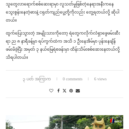
သူတွေလာရောက်စစ်ဆေးရာမှာ လူသတ်မှုဖြစ်တဲ့နေရာအနီးကနေ
သွေးစွန်းနေတဲ့ဓားနဲ့ ငရုတ်ကျည်ပွေ့တို့ကိုလည်း တွေ့ရတယ်လို့ ဆိုပါ
တယ်။
ထွက်ပြေးသွားတဲ့ အမျိုးသားကိုတော့ ရဲတွေကလိုက်လံရှာဖွေဖမ်းဆီး
ရာ ည ၈ နာရီခန့်မှာ ရပ်ကွက်ထဲက အသိ ၁ ဦးနေအိမ်မှာ ပုန်းနေချိန်
ဖမ်းမိခဲ့ပြီး အမှတ် ၃ နယ်မြေရဲစခန်းမှာ ထိန်းသိမ်းစစ်ဆေးနေတယ်လို့
သိရပါတယ်။
၃ ပတ် အကြာက
0 comments
6 views