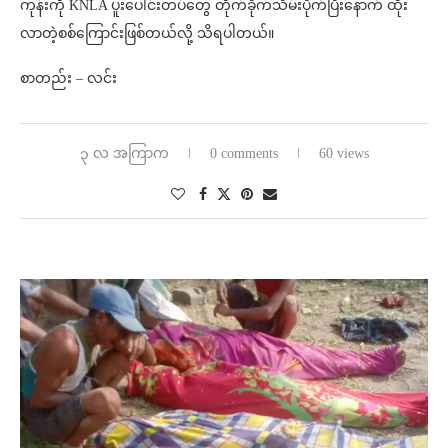
ကုန်းကို KNLA ပူးပေါင်းတပ်တွေ တိုက်ခိုက်သိမ်းပိုက်ပြီးနောက် ထိုး
လာတဲ့စစ်ကြောင်းဖြစ်တယ်လို့ သိရပါတယ်။
စာတည်း – လင်း
၃ လ အကြာက
0 comments
60 views