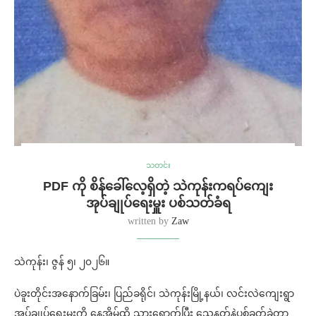
သတင်း
PDF ကို စိန်ခေါ်လေ့ရှိတဲ့ သဲကုန်းကရပ်ကျေး
အုပ်ချုပ်ရေးမှူး ပစ်သတ်ခံရ
written by
Zaw
သဲကုန်း၊ ဇွန် ၅၊ ၂၀၂၆။
ပဲခူးတိုင်းအနောက်ခြမ်း၊ ပြည်ခရိုင်၊ သဲကုန်းမြို့နယ်၊ လင်းလဲကျေးရွာ
အုပ်ချုပ်ရေးမှူးကို နေအိမ်ထိ သွားရောက်ပြီး သေနတ်နဲ့ပစ်ခတ်ခဲ့တာ