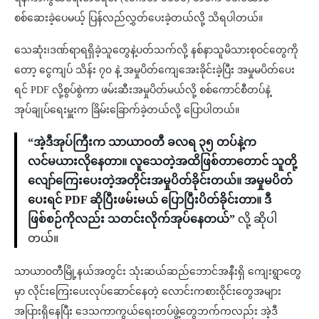
စစ်ဆေးခဲ့ပေမယ့် ပြန်လည်လွှတ်ပေးခဲ့တယ်လို့ သိရပါတယ်။
သေဆုံး၊ဒဏ်ရာရရှိခဲ့သူတွေနဲ့ပတ်သက်လို့ နစ်နာသူမိသားစုဝင်တွေကို
တော့ ငွေကျပ် သိန်း ၇၀ နဲ့ အမှုပိတ်ကျေအေးခိုင်းခဲ့ပြီး အမှုမပိတ်ပေး
ရင် PDF လို့စွပ်စွဲကာ ဖမ်းဆီးအမှုပိတ်မယ်လို့ စစ်ကောင်စီတပ်နဲ့
အုပ်ချုပ်ရေးမှူးက ခြိမ်းခြောက်ခဲ့တယ်လို့ ပြောပါတယ်။
“အဲ့ဒီအုပ်ကြီးက သာယာဝတီ ခလရ ၃၅ တပ်နဲ့က
လင်မယားလိုနေတာ။ လူသေတဲ့အထိဖြစ်တာတောင် သူတို့
လျော်ကြေးပေးတဲ့အတိုင်းအမှုပိတ်ခိုင်းတယ်။ အမှုမပိတ်
ပေးရင် PDF ဆိုပြီးဖမ်းမယ် ပြောပြီးပိတ်ခိုင်းတာ။ ဒီ
ဖြစ်စဉ်ကိုလည်း သတင်းလိုက်အုပ်နေတယ်”
လို့ ဆိုပါ
တယ်။
သာယာဝတီမြို့နယ်အတွင်း သုံးဆယ်ဆည်ဘောင်အနီးရှိ ကျေးရွာတွေ
မှာ လိုင်းကြေးပေးလုပ်ဆောင်နေတဲ့ လောင်းကစားဝိုင်းတွေအများ
အပြားရှိနေပြီး ဒေသကာကွယ်ရေးတပ်ဖွဲ့တွေဘက်ကလည်း အဲ့ဒီ