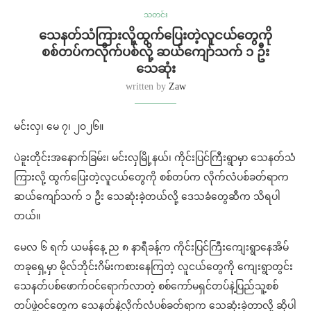
သတင်း
သေနတ်သံကြားလို့ထွက်ပြေးတဲ့လူငယ်တွေကို
စစ်တပ်ကလိုက်ပစ်လို့ ဆယ်ကျော်သက် ၁ ဦး
သေဆုံး
written by
Zaw
မင်းလှ၊ မေ ၇၊ ၂၀၂၆။
ပဲခူးတိုင်းအနောက်ခြမ်း၊ မင်းလှမြို့နယ်၊ ကိုင်းပြင်ကြီးရွာမှာ သေနတ်သံ
ကြားလို့ ထွက်ပြေးတဲ့လူငယ်တွေကို စစ်တပ်က လိုက်လံပစ်ခတ်ရာက
ဆယ်ကျော်သက် ၁ ဦး သေဆုံးခဲ့တယ်လို့ ဒေသခံတွေဆီက သိရပါ
တယ်။
မေလ ၆ ရက် ယမန်နေ့ ည ၈ နာရီခန့်က ကိုင်းပြင်ကြီးကျေးရွာနေအိမ်
တခုရှေ့မှာ မိုလ်ဘိုင်းဂိမ်းကစားနေကြတဲ့ လူငယ်တွေကို ကျေးရွာတွင်း
သေနတ်ပစ်ဖောက်ဝင်ရောက်လာတဲ့ စစ်ကော်မရှင်တပ်နဲ့ပြည်သူ့စစ်
တပ်ဖွဲ့ဝင်တွေက သေနတ်နဲ့လိုက်လံပစ်ခတ်ရာက သေဆုံးခဲ့တာလို့ ဆိုပါ