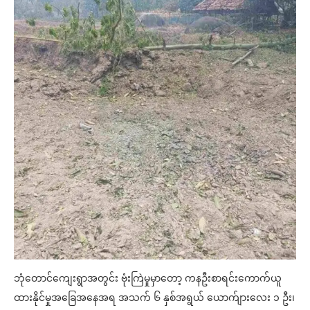
ဘုံတောင်ကျေးရွာအတွင်း ဗုံးကြဲမှုမှာတော့ ကနဦးစာရင်းကောက်ယူ
ထားနိုင်မှုအခြေအနေအရ အသက် ၆ နှစ်အရွယ် ယောက်ျားလေး ၁ ဦး၊