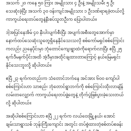
အသက် ၂၀ ကနေ ၅၀ ကြား အမျိုးသား ၄ ဦးနဲ့ အမျိုးသမီး ၅ ဦး
သေဆုံးခဲ့ပြီး အသက် ၃၀ ဝန်းကျင်အမျိုးသား ၁ ဦးဒဏ်ရာရခဲ့တယ်လို့
ကာကွယ်ရေးတပ်တွေနဲ့နီးစပ်သူတဦးက ပြောပါတယ်။
ဒါ့အပြင်နေအိမ် ၄၀ နီးပါးပျက်စီးပြီး အပျက်အစီးတွေအောက်မှာ
နောက်ထပ်သေဆုံးသူတွေရှိနေနိုင်သေးသလို စစ်ကော်မရှင်စစ်ကြောင်း
ကလည်း ညနေပိုင်းမှာ ဘုံတောင်ကျေးရွာထဲကိုရောက်လာပြီး ဧပြီ ၂၅
ရက်ဒီမနက်ပိုင်းအထိ အဲ့ဒီမှာအထိုင်ချထားတာကြောင့် နယ်မြေမရှင်း
နိုင်သေးဘူးလို့ ဆိုပါတယ်။
ဧပြီ ၂၃ ရက်ကတည်းက သံတောင်ဘက်နေ အင်အား ၆၀၀ ကျော်ပါ
စစ်ကြောင်းဟာ သာစည်၊ ဘုံတောင်ရွာဘက်ကို စစ်ကြောင်းထိုးလာချိန်
လမ်းတလျှောက် ကာကွယ်ရေးတပ်ဖွဲ့တွေနဲ့ တိုက်ပွဲဖြစ်ပွားခဲ့သေးတယ်
လို့ ဆိုပါတယ်။
အဆိုပါစစ်ကြောင်းဟာ ဧပြီ ၂၂ ရက်က လယ်ဝေးမြို့နယ်၊ အောင်
ချမ်းသာရွာသစ် ဘုန်းကြီးကျောင်း အတွင်း တပ်စွဲထားတဲ့စစ်တပ်စခန်း