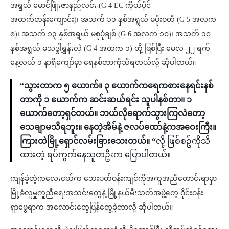
အရွယ် မောင်ဖြိုးဇာနည်လင်း (G 4 EC ကိုယ်ပိုင်
အထက်တန်းကျောင်း)၊ အသက် ၁၁ နှစ်အရွယ် မပိုးဝတီ (G 5 အလက
၈)၊ အသက် ၁၃ နှစ်အရွယ် မစုပုံချစ် (G 6 အလက ၁၀)၊ အသက် ၁၀
နှစ်အရွယ် မသဒ္ဒါရွှန်းလဲ့ (G 4 အထက ၁) တို့ ဖြစ်ပြီး မေလ ၂၂ ရက်
နေ့လယ် ၁ နာရီကျော်မှာ ရေနစ်တာကိုသိရတယ်လို့ ဆိုပါတယ်။
“သွားတာက ၅ ယောက်။ ၃ ယောက်ကရေကစားနေရင်းနစ်
တာကို ၁ ယောက်က ဆင်းဆယ်ရင်း သူပါနစ်တာ။ ၁
ယောက်တော့ရှင်တယ်။ ဘယ်လိုရောက်သွားကြလဲတော့
သေချာမသိရဘူး။ နေတဲ့အိမ်နဲ့ ဇလပ်ထော်နဲ့ကအဝေးကြီး။
ကြားထဲမြို့ရှောင်လမ်းခြားသေးတယ်။ “
လို့ ဖြစ်စဥ်ကိုသိ
ထားတဲ့ ရပ်ကွက်နေသူတဦးက ပြောပါတယ်။
ကျန်ခဲ့တဲ့ကလေးငယ်က ဘေးပတ်ဝန်းကျင်ကိုအကူအညီတောင်းရာမှာ
မြို့ခံလူမှုကူညီရေးအသင်းတွေနဲ့ မြို့နယ်မီးသတ်အဖွဲ့တွေ ဝိုင်းဝန်း
ရှာဖွေရာက အလောင်းတွေပြန်တွေ့ခဲ့တာလို့ ဆိုပါတယ်။