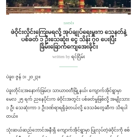
သတင်း
ဖဲဝိုင်းလိုင်းကြေးမရလို့ အုပ်ချုပ်ရေးမှူးက သေနတ်နဲ့
ပစ်ခတ် ၁ ဦးသေဆုံး၊ ငွေ သိန်း ၇၀ ပေးပြီး
ခြိမ်းခြောက်ကျေအေးခိုင်း
written by
ရင်ငြိမ်း
ပဲခူး၊ ဇွန် ၁၊ ၂၀၂၃။
ပဲခူးတိုင်း(အနောက်ခြမ်း)၊ သာယာဝတီမြို့နယ်၊ ကျောက်အိုင်ရွာမှာ
မေလ ၂၅ ရက် ညနေပိုင်းက ဖဲဝိုင်းအတွင်း ပစ်ခတ်မှုဖြစ်လို့ အမျိုးသား
၁ ဦး သေဆုံးကာ ၁ ဦးဒဏ်ရာရရှိခဲ့တယ်လို့ ဒေသခံတွေဆီက သိရပါ
တယ်။
သုံးဆယ်ဆည်ဘောင်အနီးရှိ ကျောက်အိုင်ရွာမှာ ပြုလုပ်တဲ့ဖဲဝိုင်းကို စစ်