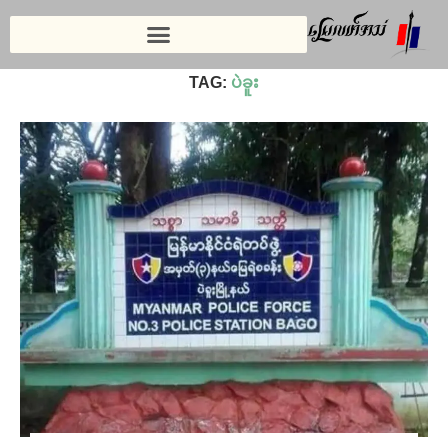
Home
»
ပဲခူး
TAG:
ပဲခူး