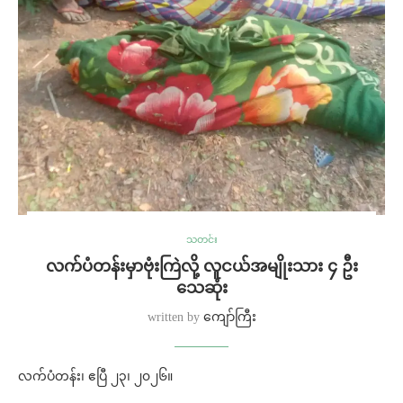
သတင်း
လက်ပံတန်းမှာဗုံးကြဲလို့ လူငယ်အမျိုးသား ၄ ဦး
သေဆုံး
written by
ကျော်ကြီး
လက်ပံတန်း၊ ဧပြီ ၂၃၊ ၂၀၂၆။