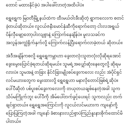
တောင် မထားနိုင်ခဲ့ပဲ အပါခေါ်လာတဲ့အထိပါပဲ။
ရွှေရွှေက မြဝတီမြို့နယ်ထဲက ထီးမယ်ဝါးခီးဆိုတဲ့ ရွာကလေးက စတင်
ခဲ့တယ်ဆိုတယ်။ လူငယ်ဇနီးမောင်နှံဆီကိုရောက်တော့ ငါးလအရွယ်
ပိန်လှီဖျော့တော့ပါးလျစွာနဲ့ ကြောက်နေချိန်ပဲ။ မူလသခင်က
အလွန်အကျွံရိုက်နှက်လို့ ကြောက်လန့်ပြီးရောက်လာခဲ့တယ် ဆိုတယ်။
အဲဒီအချိန်ကစလို့ ရွှေရွှေကမ္ဘာဟာ ခွေးတလုံးသူတလုံးလိုဆိုရအောင်
ခွေးမွေးပြောင်ခဲ့ရတယ်ဆိုရမယ်။ သူမရဲ့အပျှော်ဆုံးနေတွေလို့ ဆိုရမ
လားပဲ။ သူမအနဲ့ တခြား နိုင်ငံခြားမျိုးစပ်ခွေးကလေး လည်း အဲပိုင်ရှင်
လင်မယားတွေက မွေးထားလို့ ရွှေရွှေဟာ မနာလိုတောင်ဖြစ်ရဲ့ဆိုပဲ။
ပေါ်ပီဆိုတဲ ပစ်ပူးစပ်ခွေးကလေးကို တယုတယချစ်နေတဲ့အခါ သူက
သိပ်မကြိုက်ဘူး ပေါ်ပီကို အိမ်ပေါ်တက်ခွင့်ပေးရင် သူကလည်း တက်
ချင်ရှာတယ်။ ရွှေရွှေအကြောင်းကို လူငယ်လင်မယားက ကျနော်ကို့
ပြောပြကြတဲ့အခါ ကျနော် ခံစားနားလည်စွာပဲကြည်နူးနားစိုက်ထောင်မိ
ပါတယ်။