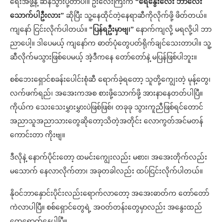
ရေးအဖွဲ့နဲ့ ဆန်သွားပို့တာပါ။ ဦးလေးကြီးက
“ရေနွေးလေး ဘာလေး
သောက်ပါဦးလား”
ဆိုပြီး သူ့နေထိုင်တဲ့နေရာဆီကိုလိုက်ဖို့ ဖိတ်တယ်။
ကျနော် ငြင်းလိုက်ပါတယ်။
“ပြန်ရဦးမှာဗျ၊”
နောက်ကျလို့ မရလို့ပါ ဘာ
ညာပေါ့။ ဒါပေမယ့် ကျနော်က ဓာတ်ပုံတွေပတ်ရိုက်ချင်သေးတာပါ။ သူ့
ဆီလိုက်မသွားဖြစ်ပေမယ့် အဲ့ဒီကနေ တော်တော်နဲ့ မပြန်ဖြစ်ပါဘူး။
စစ်ဘေးရှောင်စခန်းပေါင်းစုံဆီ ရောက်ခဲ့ရတော့ သူတို့ကျွေးတဲ့ မုန့်တွေ၊
လက်ဖက်ရည်၊ အအေးကအစ စားဖို့သောက်ဖို့ အားနာနေတတ်ပါပြီ။
ကိုယ်က သေးသေးမွှားမွှားပဲဖြစ်ဖြစ်၊ တခုခု သွားကူညီဖြစ်ရင်တောင်
အညာသူအညာသားတွေဆိုတော့သိတဲ့အတိုင်း လောကွတ်အင်မတန်
ကောင်းတာ ကိုးဗျ။
ဒီလိုနဲ့ နောက်ပိုင်းတော့ ထမင်းကျွေးလည်း မစား၊ အအေးတိုက်လည်း
မသောက် နေလာလိုက်တာ၊ အခုတခါလည်း ထပ်ငြင်းလိုက်ပါတယ်။
နိုဝင်ဘာနှောင်းပိုင်းလည်းရောက်လာတော့ အအေးဓာတ်က တော်တော်
ကဲလာပါပြီ။ စစ်ရှောင်တွေရဲ့ အဝတ်တန်းတွေမှာလည်း အနွေးထည်
တွေရောက်နေပါပြီ။