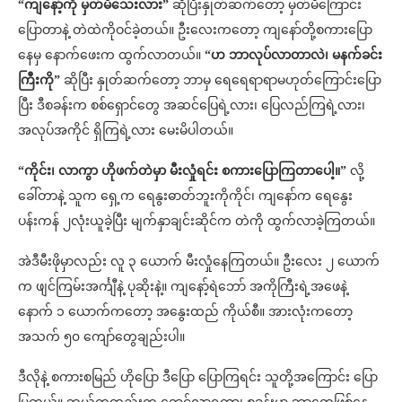
“ကျနော့်ကို မှတ်မိသေးလား”
ဆိုပြီးနှုတ်ဆက်တော့ မှတ်မိကြောင်း
ပြောတာနဲ့ တဲထဲကိုဝင်ခဲ့တယ်။ ဦးလေးကတော့ ကျနော်တို့စကားပြော
နေမှ နောက်ဖေးက ထွက်လာတယ်။
“ဟ ဘာလုပ်လာတာလဲ၊ မနက်ခင်း
ကြီးကို”
ဆိုပြီး နှုတ်ဆက်တော့ ဘာမှ ရေရေရာရာမဟုတ်ကြောင်းပြော
ပြီး ဒီစခန်းက စစ်ရှောင်တွေ အဆင်ပြေရဲ့လား၊ ပြေလည်ကြရဲ့လား၊
အလုပ်အကိုင် ရှိကြရဲ့လား မေးမိပါတယ်။
“ကိုင်း၊ လာကွာ ဟိုဖက်တဲမှာ မီးလှုံရင်း စကားပြောကြတာပေါ့။”
လို့
ခေါ်တာနဲ့ သူက ရှေ့က ရေနွးဓာတ်ဘူးကိုကိုင်၊ ကျနော်က ရေနွေး
ပန်းကန် ၂လုံးယူခဲ့ပြီး မျက်နှာချင်းဆိုင်က တဲကို ထွက်လာခဲ့ကြတယ်။
အဲဒီမီးဖိုမှာလည်း လူ ၃ ယောက် မီးလှုံနေကြတယ်။ ဦးလေး ၂ ယောက်
က ဖျင်ကြမ်းအင်္ကျီနဲ့ ပုဆိုးနဲ့။ ကျနော့်ရဲဘော် အကိုကြီးရဲ့အဖေနဲ့
နောက် ၁ ယောက်ကတော့ အနွေးထည် ကိုယ်စီ။ အားလုံးကတော့
အသက် ၅၀ ကျော်တွေချည်းပါ။
ဒီလိုနဲ့ စကားစမြည် ဟိုပြော ဒီပြော ပြောကြရင်း သူတို့အကြောင်း ပြော