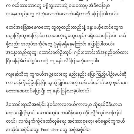
က ဝယ်ထားတာတွေ မရှိဘူးလားလို့ မေးတော့မှ အဲဒီစခန်းမှာ
အနွေးထည်တွေ လုံလုံလောက်လောက်မရှိတာကို ပြောပြပါတယ်။
စောင်အခြေအနေကတော့ ထူထူထည်းထည်းနဲ့ နွေးမယ့်စောင်တွေက
စျေးကြီးသွားကြောင်း၊ လာဝေတဲ့လူတွေလည်း မရှိသေးကြောင်း၊ ဝယ်
ဖို့လည်း အလုပ်အကိုင်တွေ ပုံမှန်မရှိနေကြောင်း ပြောပြပါတယ်။
အနွေးထည်ထူထူ၊ ဆောင်းဝတ်ဦးထုပ်၊ ဂျင်းဘောင်းဘီအရှည်ဝတ်ထား
ပြီး ခြေအိတ်ပါစွပ်လာတဲ့ ကျနော် လိပ်ပြာမလုံတော့ပါ။
ကျနော်သိတဲ့ ကူကယ်အဖွဲ့လေးတွေ နည်းနည်း ပြောကြည့်ပါဦးမယ်ဆို
ကာ ဟန်ကိုယ့်ဖို့ပြောပြီး သူတို့မြှုပ်ထားတဲ့ ထန်းပင်ပေါက်တွေ ဖုတ်စား၊
စကားခဏထပ်ပြောပြီး ကျနော် ပြန်လာခဲ့ပါတယ်။
ဒီဆောင်းရာသီအစပိုင်း နိုဝင်ဘာလလယ်ကာလမှာ ဆိုရှယ်မီဒီယာမှာ
ရော မြေပြင်မှာပါ ဆောင်းတွင်း ကမ်ပိန်းတွေ လှိုင်လှိုင်လုပ်လာကြပါ
တယ်။ လက်နက်ကိုင်တော်လှန်ရေး အင်အားစုတွေ၊ စစ်ရှောင်ကူကယ်
အသိုင်းအဝိုင်းတွေ၊ Fundraiser တွေ အစုံအစုံပါပဲ။