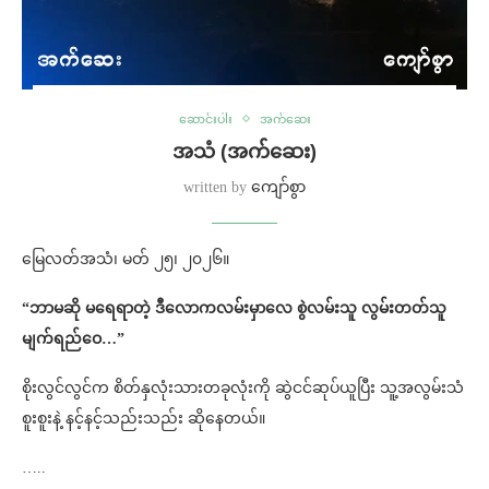
ဆောင်းပါး
အက်ဆေး
အသံ (အက်ဆေး)
written by
ကျော်စွာ
မြေလတ်အသံ၊ မတ် ၂၅၊ ၂၀၂၆။
“ဘာမဆို မရေရာတဲ့ ဒီလောကလမ်းမှာလေ စွဲလမ်းသူ လွမ်းတတ်သူ
မျက်ရည်ဝေ…”
စိုးလွင်လွင်က စိတ်နှလုံးသားတခုလုံးကို ဆွဲငင်ဆုပ်ယူပြီး သူ့အလွမ်းသံ
စူးစူးနဲ့ နင့်နင့်သည်းသည်း ဆိုနေတယ်။
…..