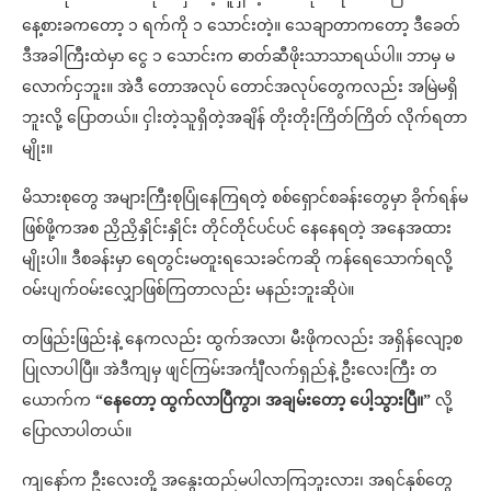
နေ့စားခကတော့ ၁ ရက်ကို ၁ သောင်းတဲ့။ သေချာတာကတော့ ဒီခေတ်
ဒီအခါကြီးထဲမှာ ငွေ ၁ သောင်းက ဓာတ်ဆီဖိုးသာသာရယ်ပါ။ ဘာမှ မ
လောက်ငှဘူး။ အဲဒီ တောအလုပ် တောင်အလုပ်တွေကလည်း အမြဲမရှိ
ဘူးလို့ ပြောတယ်။ ငှါးတဲ့သူရှိတဲ့အချိန် တိုးတိုးကြိတ်ကြိတ် လိုက်ရတာ
မျိုး။
မိသားစုတွေ အများကြီးစုပြုံနေကြရတဲ့ စစ်ရှောင်စခန်းတွေမှာ ခိုက်ရန်မ
ဖြစ်ဖို့ကအစ ညှိညှိနှိုင်းနှိုင်း တိုင်တိုင်ပင်ပင် နေနေရတဲ့ အနေအထား
မျိုးပါ။ ဒီစခန်းမှာ ရေတွင်းမတူးရသေးခင်ကဆို ကန်ရေသောက်ရလို့
ဝမ်းပျက်ဝမ်းလျှောဖြစ်ကြတာလည်း မနည်းဘူးဆိုပဲ။
တဖြည်းဖြည်းနဲ့ နေကလည်း ထွက်အလာ၊ မီးဖိုကလည်း အရှိန်လျော့စ
ပြုလာပါပြီ။ အဲဒီကျမှ ဖျင်ကြမ်းအင်္ကျီလက်ရှည်နဲ့ ဦးလေးကြီး တ
ယောက်က
“နေတော့ ထွက်လာပြီကွာ၊ အချမ်းတော့ ပေါ့သွားပြီ။”
လို့
ပြောလာပါတယ်။
ကျနော်က ဦးလေးတို့ အနွေးထည်မပါလာကြဘူးလား၊ အရင်နှစ်တွေ