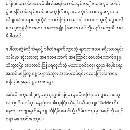
ပြေးဝင်ဆောင့်နေသလိုပါ။ ဒီအရပ်မှာ ဝမ်းနည်းမှုမျိုးစေ့တွေပဲ ပေါက်
ပွါးနေပြီး ဝမ်းနည်းသစ်ပင်တွေ ကြီးထွားလာလိုက်တာ။ လူတွေက မ
လိုချင်ဆုံးအရာတွေကိုပဲ ရတတ်ကြတာ များပါတယ်။ ဒုက္ခကို ရှောင်လို
လေ ဒုက္ခနဲ့ နီးလာလေ သဘောမျိုး ဖြစ်လာတယ်လို့လည်း တွေးမိ ထင်
မိပါတယ်။
ပေါ်တာဆွဲခံလိုက်ရလို့ စစ်ထဲရောက်သွားတဲ့ ရွာသားတွေ၊ ခရီးသွားရင်း
လမ်းမှာ ဆုံးသွားတဲ့ အဖေတယောက် အကြောင်း တပတ်လောက်နေမှ
သိသွားပြီး အလောင်းပြန်မရလိုက်တဲ့ မိသားစုဝင်တွေ၊ ရွာမှာ စီးပွါးရေး
အဆင်မပြေလို့ ရွှေမျောကိုသွား အလုပ်လုပ်ရင်း လေကြောင်းကနေ
ဗုံးကြဲခံနေရတဲ့ ရွာသားတွေ။
အဲဒီလို ဒုက္ခပေါ် ဒုက္ခဆင့် ဒုက္ခပင်မြင့်မှာ နားခိုနေကြရတဲ့ ရွာသားတွေ
လည်း ဒီအရပ်မှာ မနည်းလှပါ။ မူးပြီး သီချင်းဆိုနေကျ၊ Ukelele တီး
နေကျ၊ ကဗျာရွတ်နေကျ ကိုငြိမ်းမောင်တို့ အိမ်ကလည်း အရင်လို ပျော်
စရာ မကောင်းတော့ပါ။