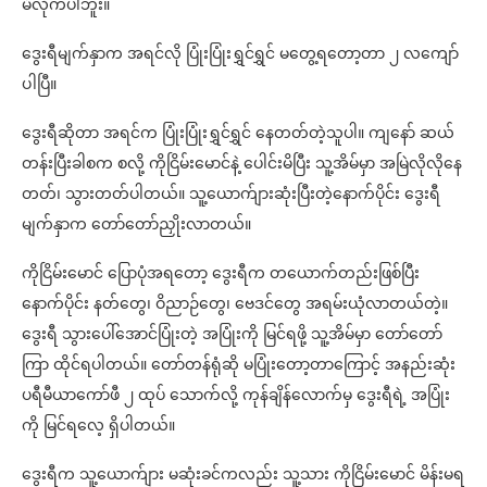
မီလိုက်ပါဘူး။
ဒွေးရီမျက်နှာက အရင်လို ပြုံးပြုံးရွှင်ရွှင် မတွေ့ရတော့တာ ၂ လကျော်
ပါပြီ။
ဒွေးရီဆိုတာ အရင်က ပြုံးပြုံးရွှင်ရွှင် နေတတ်တဲ့သူပါ။ ကျနော် ဆယ်
တန်းပြီးခါစက စလို့ ကိုငြိမ်းမောင်နဲ့ ပေါင်းမိပြီး သူ့အိမ်မှာ အမြဲလိုလိုနေ
တတ်၊ သွားတတ်ပါတယ်။ သူ့ယောက်ျားဆုံးပြီးတဲ့နောက်ပိုင်း ဒွေးရီ
မျက်နှာက တော်တော်ညှိုးလာတယ်။
ကိုငြိမ်းမောင် ပြောပုံအရတော့ ဒွေးရီက တယောက်တည်းဖြစ်ပြီး
နောက်ပိုင်း နတ်တွေ၊ ဝိညာဉ်တွေ၊ ဗေဒင်တွေ အရမ်းယုံလာတယ်တဲ့။
ဒွေးရီ သွားပေါ်အောင်ပြုံးတဲ့ အပြုံးကို မြင်ရဖို့ သူ့အိမ်မှာ တော်တော်
ကြာ ထိုင်ရပါတယ်။ တော်တန်ရုံဆို မပြုံးတော့တာကြောင့် အနည်းဆုံး
ပရီမီယာကော်ဖီ ၂ ထုပ် သောက်လို့ ကုန်ချိန်လောက်မှ ဒွေးရီရဲ့ အပြုံး
ကို မြင်ရလေ့ ရှိပါတယ်။
ဒွေးရီက သူ့ယောက်ျား မဆုံးခင်ကလည်း သူ့သား ကိုငြိမ်းမောင် မိန်းမရ