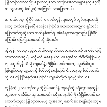
ပြန်လာကြတာလည်း နောက်ကျတော့ သားပြန်အလာမျှော်နေတဲ့ ဒွေးရီ
က သူ့သားကို စိတ်ပူတဲ့အကြောင်း လာပြောတာပါ။
တကယ်တော့ ကိုငြိမ်းမောင်က တော်လှန်ရေးအလုပ် လုပ်နေရတာဆို
တော့ ဘယ်အချိန်မဆို သေနိုင်ကြောင်း၊ မဟုတ်တာတွေ့ရင် ရှင်းရှင်း
ပြောတတ်သူဆိုတော့ ဘက်နှစ်ဖက်ရဲ့ ဖမ်းခံရတာတွေလည်း ဖြစ်နိုင်
ကြောင်း ပြောပြထားတယ်လို့ ဆိုတယ်။
ကိုဘုန်းကတော့ ဧည့်သည်ဆိုတော့ ဘီယာသောက်တာကို အပြစ်ပြောဖို့
လာတာလားဆိုပြီး မလုံမလဲ ဖြစ်နေပါတယ်။ ဒွေးရီက အဲဒီလိုပြောမယ့်
လူ မဟုတ်မှန်းသိလို့ ကျနော်နဲ့ ကိုငြိမ်းမောင်ကတော့ မပူပန်ပါဘူး။
ဖြစ်ချင်တော့ သူ့သားကို စိတ်ပူတဲ့အကြောင်းပြီးတော့ သူ စိတ်ထောင်း
ကိုယ်ကြေ ဖြစ်နေတဲ့အကြောင်း ကျနော်တို့ကို ရင်ဖွင့်ပါတယ်။
လွန်ခဲ့တဲ့ ၂ လကျော်ကမှ ကိုငြိမ်းမောင်နဲ့ ကျနော်တို့ ခရီးသွားနေတုန်း
သူ့အဖေက အိမ်မှာ ဆုံးထားတယ်။ ခရီးကနေအိမ်ကို ကိုငြိမ်းမောင် တ
ယောက်တည်း ပြန်သွားပေမယ့် သူ့အဖေရဲ့ နောက်ဆုံးအချိန်ကိုတော့ မ