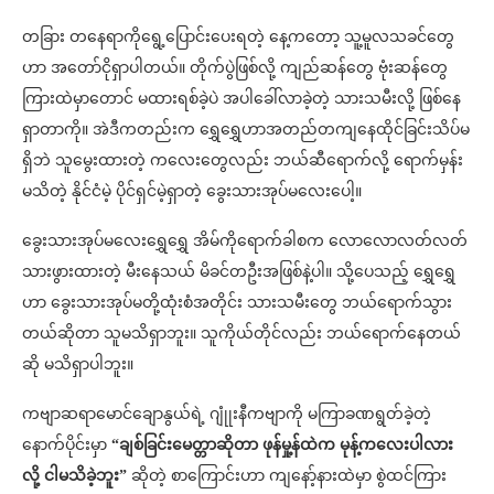
တခြား တနေရာကိုရွေ့ပြောင်းပေးရတဲ့ နေ့ကတော့ သူ့မူလသခင်တွေ
ဟာ အတော်ငိုရှာပါတယ်။ တိုက်ပွဲဖြစ်လို့ ကျည်ဆန်တွေ ဗုံးဆန်တွေ
ကြားထဲမှာတောင် မထားရစ်ခဲ့ပဲ အပါခေါ်လာခဲ့တဲ့ သားသမီးလို့ ဖြစ်နေ
ရှာတာကို။ အဲဒီကတည်းက ရွှေရွှေဟာအတည်တကျနေထိုင်ခြင်းသိပ်မ
ရှိဘဲ သူမွေးထားတဲ့ ကလေးတွေလည်း ဘယ်ဆီရောက်လို့ ရောက်မှန်း
မသိတဲ့ နိုင်ငံမဲ့ ပိုင်ရှင်မဲ့ရှာတဲ့ ခွေးသားအုပ်မလေးပေါ့။
ခွေးသားအုပ်မလေးရွှေရွှေ အိမ်ကိုရောက်ခါစက လောလောလတ်လတ်
သားဖွားထားတဲ့ မီးနေသယ် မိခင်တဦးအဖြစ်နဲ့ပါ။ သို့ပေသည့် ရွှေရွှေ
ဟာ ခွေးသားအုပ်မတို့ထုံးစံအတိုင်း သားသမီးတွေ ဘယ်ရောက်သွား
တယ်ဆိုတာ သူမသိရှာဘူး။ သူကိုယ်တိုင်လည်း ဘယ်ရောက်နေတယ်
ဆို မသိရှာပါဘူး။
ကဗျာဆရာမောင်ချောနွယ်ရဲ့ ဂျုုံးနီကဗျာကို မကြာခဏရွတ်ခဲ့တဲ့
နောက်ပိုင်းမှာ
“ချစ်ခြင်းမေတ္တာဆိုတာ ဖုန်မှု့န်ထဲက မုန့်ကလေးပါလား
လို့ ငါမသိခဲ့ဘူး”
ဆိုတဲ့ စာကြောင်းဟာ ကျနော့်နားထဲမှာ စွဲထင်ကြား