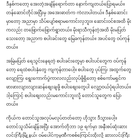
ဒီနှစ်ကတော့ အေးတဲ့အချိန်ရောက်တာ နောက်ကျတယ်ပြောရမယ်။
တန်ဆောင်တိုင်အပြီးမှ အအေးဓာတ်က ကဲလာပါတယ်။ ဒီနှစ်ဆောင်း
မှာတော့ အညာမှာ သိပ်ပျော်စရာမကောင်းလှဘူး။ ဆောင်းဝင်စအထိ မိုး
ကလည်း တဖြောက်ဖြောက်ရွာတယ်။ မိုးရာသီကုန်တဲ့အထိ မိုးမပြတ်
သေးတော့ အညာက စပါးခင်းတွေ မြေခကုန်တယ်။ အပင်တွေ ဝပ်ကုန်
တယ်။
အမြဲမပြတ် ရေသွင်းနေရတဲ့ စပါးခင်းတွေမှာ စပါးပင်တွေက ဝပ်ကုန်
တော့ ရေထဲစပါးနှံတွေ ကျကုန်တာပေါ့။ စပါးတွေ ပုပ်ကြ၊ အထွက်တွေ
လျော့ကြ၊ ရွေးကောက်ပွဲကာလလည်းလုပ်ဖို့ရှိတော့ စစ်ကော်မရှင်က
ဖားဖားလျားလျားဆန်စျေးချဖို့ စပါးစျေးတွေပါ လျှော့ဝယ်ပုံရပါတယ်။
ဒါ့ကြောင့် စပါးစျေးလည်းမကောင်းဘူးလို့ တောင်သူတွေက ပြော
တယ်။
ကိုယ်က တောင်သူအလုပ်မလုပ်တတ်တော့ ဟိုသွား ဒီသွားပေါ့။
တောင်သူသိမ်းချိန်အပြီး အောက်တိုဘာ ၁၉ ရက်မှာ အနီးစပ်ဆုံးဆား
လင်းကြီးမြို့နယ်၊ ဝမ်ပေါင်ကုမ္ပဏီကစစ်ကြောင်းထိုးလို့ ဆားလင်းကြီး