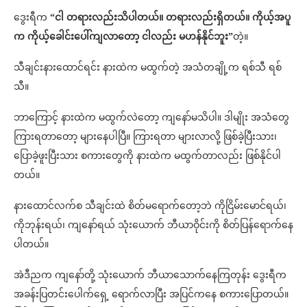
ဒွေးရီက
“ငါ တရားလည်းသိပါတယ်။ တရားလည်းရှိတယ်။ ကိုယ့်အပူ
က ကိုယ့်ခေါင်းပေါ်ကျလာတော့ ငါလည်း မဟန်နိုင်ဘူး”
တဲ့။
သီချင်းနားထောင်ရင်း နားထဲက မထွက်တဲ့ အသံတချို့က ရစ်သီ ရစ်
သီ။
ဘာကြောင့် နားထဲက မထွက်လဲတော့ ကျနော်မသိပါ။ ဒါမျိုး အသံတွေ
ကြားရတာတော့ များနေပါပြီ။ ကြားရတာ များလာလို့ ဖြစ်ခဲ့ပြီးသား၊
ပြောခဲ့ဖူးပြီးသား စကားတွေကို နားထဲက မထွက်တာလည်း ဖြစ်နိုင်ပါ
တယ်။
နားထောင်လက်စ သီချင်းထဲ စိတ်မရောက်တော့ဘဲ ကိုငြိမ်းမောင်ရယ်၊
ကိုဘုန်းရယ်၊ ကျနော်ရယ် သုံးယောက် ဘီယာဝိုင်းကို စိတ်ပြန်ရောက်နေ
ပါတယ်။
အဲဒီညက ကျနော်တို့ သုံးယောက် ဘီယာသောက်နေကြတုန်း ဒွေးရီက
အခန်းပြတင်းပေါက်ရှေ့ ရောက်လာပြီး အပြင်ကနေ စကားပြောတယ်။