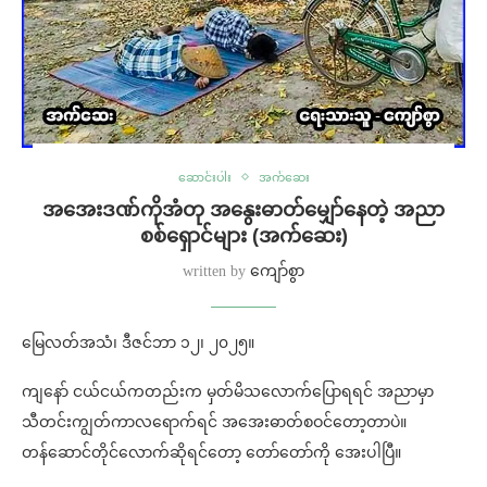
ဆောင်းပါး
အက်ဆေး
အအေးဒဏ်ကိုအံတု အနွေးဓာတ်မျှော်နေတဲ့ အညာ
စစ်ရှောင်များ (အက်ဆေး)
written by
ကျော်စွာ
မြေလတ်အသံ၊ ဒီဇင်ဘာ ၁၂၊ ၂၀၂၅။
ကျနော် ငယ်ငယ်ကတည်းက မှတ်မိသလောက်ပြောရရင် အညာမှာ
သီတင်းကျွတ်ကာလရောက်ရင် အအေးဓာတ်စဝင်တော့တာပဲ။
တန်ဆောင်တိုင်လောက်ဆိုရင်တော့ တော်တော်ကို အေးပါပြီ။