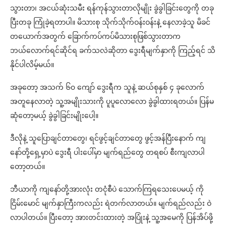
သွားတာ၊ အငယ်ဆုံးသမီး ရန်ကုန်သွားတာလိုမျိုး ခွဲခွါခြင်းတွေကို တခု
ပြီးတခု ကြုံခဲ့ရတာပါ။ မိသားစု သိုက်သိုက်ဝန်းဝန်းနဲ့ နေလာခဲ့သူ မိခင်
တယောက်အတွက် ခြောက်ကပ်ကပ်မိသားစုဖြစ်သွားတာက
ဘယ်လောက်ရင်ဆိုင်ရ ခက်သလဲဆိုတာ ဒွေးရီမျက်နှာကို ကြည့်ရင် သိ
နိုင်ပါလိမ့်မယ်။
အခုတော့ အသက် ၆၀ ကျော် ဒွေးရီက သူနဲ့ ဆယ်စုနှစ် ၄ ခုလောက်
အတူနေလာတဲ့ သူ့အမျိုးသားကို ပူပူလောလော ခွဲခွါထားရတယ်။ ပြန်မ
ဆုံတော့မယ့် ခွဲခွါခြင်းမျိုးပေါ့။
ဒီလိုနဲ့ သူပြောချင်တာတွေ၊ ရင်ဖွင့်ချင်တာတွေ ဖွင့်အန်ပြီးနောက် ကျ
နော်တို့ရှေ့မှာပဲ ဒွေးရီ ပါးပေါ်မှာ မျက်ရည်တွေ တရစပ် စီးကျလာပါ
တော့တယ်။
ဘီယာကို ကျနော်တို့အားလုံး တငုံစီပဲ သောက်ကြရသေးပေမယ့် ကို
ငြိမ်းမောင် မျက်နှာကြီးကလည်း ရဲတက်လာတယ်။ မျက်ရည်လည်း ဝဲ
လာပါတယ်။ ပြီးတော့ အားတင်းထားတဲ့ အပြုံးနဲ့ သူ့အမေကို ပြန်အိပ်ဖို့