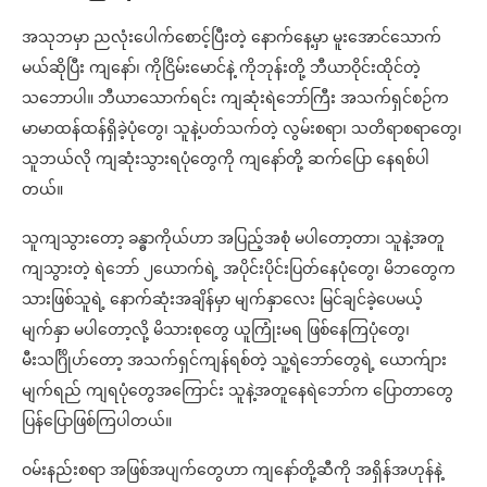
အသုဘမှာ ညလုံးပေါက်စောင့်ပြီးတဲ့ နောက်နေ့မှာ မူးအောင်သောက်
မယ်ဆိုပြီး ကျနော်၊ ကိုငြိမ်းမောင်နဲ့ ကိုဘုန်းတို့ ဘီယာဝိုင်းထိုင်တဲ့
သဘောပါ။ ဘီယာသောက်ရင်း ကျဆုံးရဲဘော်ကြီး အသက်ရှင်စဉ်က
မာမာထန်ထန်ရှိခဲ့ပုံတွေ၊ သူနဲ့ပတ်သက်တဲ့ လွမ်းစရာ၊ သတိရာစရာတွေ၊
သူဘယ်လို ကျဆုံးသွားရပုံတွေကို ကျနော်တို့ ဆက်ပြော နေရစ်ပါ
တယ်။
သူကျသွားတော့ ခန္ဓာကိုယ်ဟာ အပြည့်အစုံ မပါတော့တာ၊ သူနဲ့အတူ
ကျသွားတဲ့ ရဲဘော် ၂ယောက်ရဲ့ အပိုင်းပိုင်းပြတ်နေပုံတွေ၊ မိဘတွေက
သားဖြစ်သူရဲ့ နောက်ဆုံးအချိန်မှာ မျက်နှာလေး မြင်ချင်ခဲ့ပေမယ့်
မျက်နှာ မပါတော့လို့ မိသားစုတွေ ယူကြုံးမရ ဖြစ်နေကြပုံတွေ၊
မီးသင်္ဂြိုဟ်တော့ အသက်ရှင်ကျန်ရစ်တဲ့ သူ့ရဲဘော်တွေရဲ့ ယောက်ျား
မျက်ရည် ကျရပုံတွေအကြောင်း သူနဲ့အတူနေရဲဘော်က ပြောတာတွေ
ပြန်ပြောဖြစ်ကြပါတယ်။
ဝမ်းနည်းစရာ အဖြစ်အပျက်တွေဟာ ကျနော်တို့ဆီကို အရှိန်အဟုန်နဲ့