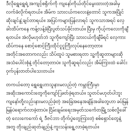
ဒီလိုရွှေရွှေရဲ့အကျင့်စရိုက်ကို ကျနော်ကိုယ်တိုင်မွေးထားတဲ့အခါမှ
လက်ခံလိုက်ရတယ်။ အိမ်က သားငယ်ကလေးနဲ့တောင် သူကအပြိုင်
ဆိုးချင်နွဲ့ချင်တာရယ်။ အပြင်ကများပြန်လာရင် သူကသာအရင် လှေ
ခါးထိပ်ကနေ ကန့်လန့်ခံပြီးပွတ်သပ်ခိုင်းတယ်။ ပြီးမှ ကိုယ့်ကလေးကိုချီ
ရတယ်။ အဲလိုမဟုတ်ဘဲ သူကိုကျော်ပြီး သားငယ်ကိုချီမိရင် လှေကား
ထိပ်ကနေ စောင့်စောင့်ကြီးထိုင်ငူငူကြီးလုပ်နေတော့တာ။
အတိုင်အတောကလည်း သိပ်ထူပဲ သူမစားရတာ သူ့ကိုဆူတာများဆို
အသံပေါင်းစုံနဲ့ တိုင်တော့တာပဲ။ သူကိုဆူရင်လည်း အိမ်ကြားထဲ ခေါင်း
ဝှက်ပုန်းတတ်ပါသေးတယ်။
တကယ်တော့ ရွှေရွှေဟာသူနားမလည်တဲ့ ကမ္ဘာကြီးမှာ
အဆိုးအကောင်းတွေကိုကျော်ြဖတ်ခဲ့ရတယ်။ သူတင်မဟုတ်ပါဘူး
ကျနော်တို့လည်းနားမလည်ခဲ့တဲ့ အခြေအနေအချိန်အခါတွေဟာ ခပ်မြန်
မြန်ပဲရောက်လာခဲ့တာပဲ။ ငြိမ်းချမ်းရေးအမှတ်သင်္ကေတမြို့သစ်လို့ခေါ်
တဲ့ လေးကေကော် ရဲ့ ဒီဇင်ဘာ တိုက်ပွဲတွေကြားတဲ့ စစ်ရှောင်တွေနဲ့
အတူ တိုးချည်ဆုတ်ချည်နဲ့ ကူးသန်းရွေ့လာခဲ့ရတယ်။