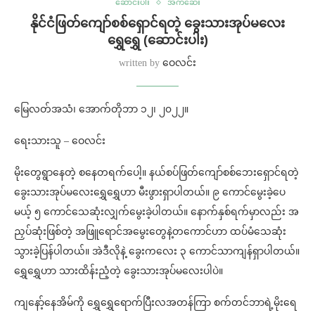
ဆောင်းပါး
အက်ဆေး
နိုင်ငံဖြတ်ကျော်စစ်ရှောင်ရတဲ့ ခွေးသားအုပ်မလေး
ရွှေရွှေ (ဆောင်းပါး)
written by
ဝေလင်း
မြေလတ်အသံ၊ အောက်တိုဘာ ၁၂၊ ၂၀၂၂။
ရေးသားသူ – ဝေလင်း
မိုးတွေရွာနေတဲ့ စနေတရက်ပေါ့။ နယ်စပ်ဖြတ်ကျော်စစ်ဘေးရှောင်ရတဲ့
ခွေးသားအုပ်မလေးရွှေရွှေဟာ မီးဖွားရှာပါတယ်။ ၉ ကောင်မွေးခဲ့ပေ
မယ့် ၅ ကောင်သေဆုံးလျှက်မွေးခဲ့ပါတယ်။ နောက်နှစ်ရက်မှာလည်း အ
ညှပ်ဆုံးဖြစ်တဲ့ အဖြူရောင်အမွေးတွေနဲ့တကောင်ဟာ ထပ်မံသေဆုံး
သွားခဲ့ပြန်ပါတယ်။ အဲဒီလိုနဲ့ ခွေးကလေး ၃ ကောင်သာကျန်ရှာပါတယ်။
ရွှေရွှေဟာ သားထိန်းညံ့တဲ့ ခွေးသားအုပ်မလေးပါပဲ။
ကျနော့်နေအိမ်ကို ရွှေရွှေရောက်ပြီးလအတန်ကြာ စက်တင်ဘာရဲ့မိုးရေ