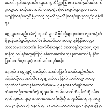
ယောင်နေပါတော့တယ်။ လူသားနဲ့ တိရိစ္ဆာကြားက ဆက်နွယ်ပတ်သက်
မှုတွေဟာ အဆိုးအကောင်း များစွာနဲ့ အဖြစ်အပျက်များစွာပါ။ ကမ္ဘာ
ကျော်ဖြစ်ရပ်တွေရှိခဲ့ဖူးသလို လူမသိသူမသိ ဖြစ်ရပ်များစွာလည်း ရှိခဲ့ပါ
ရဲ့။
ရွှေရွှေဟာလည်း အဲလို လူမသိသူမသိဖြစ်စဉ်များစွာထဲက လူသားနဲ့ တိ
ရိစ္ဆာန်ဆက်နွယ်မှုတခုပါပဲ။ ဒီထက်ပိုတာကတော့ ချစ်ခြင်းမေတ္တာ
ဇာတ်လမ်းလေးတပုဒ်၊ ဒီထက်ပိုပြောရရင် အာဏာရှင်လူတစုရဲ့ လူမ
ဆန်တဲ့ လုပ်ရပ်တွေကြောင့် စစ်ဘေးရှောင်ရတဲ့ခွေးတကောင်ရဲ့ နိုင်ငံ
ဖြတ်ကျော်သွားရတဲ့ ဇာတ်လမ်းတပုဒ်ပေါ့။
ကျနော်က ရွှေရွှေရဲ့ ဘယ်နှစ်ယောက်မြောက် သခင်လည်းဆိုတာ
ခန့်မှန်းလို့မရအောင်ပါပဲ။ သူရဲ့ ဒုတိယမြောက် သခင်တွေကတော့
လူငယ်လင်မယားနှစ်ယောက်ဆိုပေမယ့် ခွေးအတော်ချစ်အတော်
သံယောဇဉ်ထားတယ်လို့ ဆိုရမယ်။ ဘယ်လောက်ထိချစ်လဲဆို ဝမ်းနဲ့
လွယ်မွေးထားရတဲ့ ကလေးတယောက်လိုကို အတူအိပ်အတူနေ အတူ
သွားခဲ့ကြတာပေါ့။ နောက်ဆုံး အသက်ဘေးလုစစ်ရှောင်ကြတဲ့အချိန်မှာ