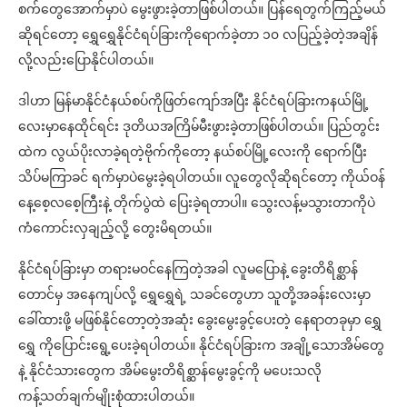
စက်တွေအောက်မှာပဲ မွေးဖွားခဲ့တာဖြစ်ပါတယ်။ ပြန်ရေတွက်ကြည့်မယ်
ဆိုရင်တော့ ရွှေရွှေနိုင်ငံရပ်ခြားကိုရောက်ခဲ့တာ ၁၀ လပြည့်ခဲ့တဲ့အချိန်
လို့လည်းပြောနိုင်ပါတယ်။
ဒါဟာ မြန်မာနိုင်ငံနယ်စပ်ကိုဖြတ်ကျော်အပြီး နိုင်ငံရပ်ခြားကနယ်မြို့
လေးမှာနေထိုင်ရင်း ဒုတိယအကြိမ်မီးဖွားခဲ့တာဖြစ်ပါတယ်။ ပြည်တွင်း
ထဲက လွယ်ပိုးလာခဲ့ရတဲ့ဗိုက်ကိုတော့ နယ်စပ်မြို့လေးကို ရောက်ပြီး
သိပ်မကြာခင် ရက်မှာပဲမွေးခဲ့ရပါတယ်။ လူတွေလိုဆိုရင်တော့ ကိုယ်ဝန်
နေ့စေ့လစေ့ကြီးနဲ့ တိုက်ပွဲထဲ ပြေးခဲ့ရတာပါ။ သွေးလန့်မသွားတာကိုပဲ
ကံကောင်းလှချည့်လို့ တွေးမိရတယ်။
နိုင်ငံရပ်ခြားမှာ တရားမဝင်နေကြတဲ့အခါ လူမပြောနဲ့ ခွေးတိရိစ္ဆာန်
တောင်မှ အနေကျပ်လို့ ရွှေရွှေရဲ့ သခင်တွေဟာ သူတို့အခန်းလေးမှာ
ခေါ်ထားဖို့ မဖြစ်နိုင်တော့တဲ့အဆုံး ခွေးမွေးခွင့်ပေးတဲ့ နေရာတခုမှာ ရွှေ
ရွှေ ကိုပြောင်းရွေ့ပေးခဲ့ရပါတယ်။ နိုင်ငံရပ်ခြားက အချို့သောအိမ်တွေ
နဲ့ နိုင်ငံသားတွေက အိမ်မွေးတိရိစ္ဆာန်မွေးခွင့်ကို မပေးသလို
ကန့်သတ်ချက်မျိုးစုံထားပါတယ်။