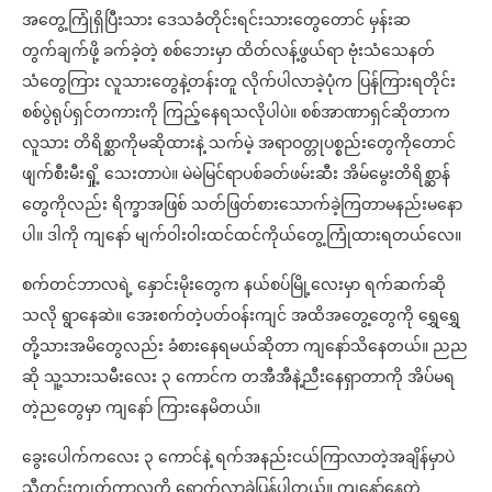
အတွေ့ကြုံရှိပြီးသား ဒေသခံတိုင်းရင်းသားတွေတောင် မှန်းဆ
တွက်ချက်ဖို့ ခက်ခဲ့တဲ့ စစ်ဘေးမှာ ထိတ်လန့်ဖွယ်ရာ ဗုံးသံသေနတ်
သံတွေကြား လူသားတွေနဲ့တန်းတူ လိုက်ပါလာခဲ့ပုံက ပြန်ကြားရတိုင်း
စစ်ပွဲရုပ်ရှင်တကားကို ကြည့်နေရသလိုပါပဲ။ စစ်အာဏာရှင်ဆိုတာက
လူသား တိရိစ္ဆာကိုမဆိုထားနဲ့ သက်မဲ့ အရာဝတ္တုပစ္စည်းတွေကိုတောင်
ဖျက်စီးမီးရှို့ သေးတာပဲ။ မဲမဲမြင်ရာပစ်ခတ်ဖမ်းဆီး အိမ်မွေးတိရိစ္ဆာန်
တွေကိုလည်း ရိက္ခာအဖြစ် သတ်ဖြတ်စားသောက်ခဲ့ကြတာမနည်းမနော
ပါ။ ဒါကို ကျနော် မျက်ဝါးဝါးထင်ထင်ကိုယ်တွေ့ကြုံထားရတယ်လေ။
စက်တင်ဘာလရဲ့ နှောင်းမိုးတွေက နယ်စပ်မြို့လေးမှာ ရက်ဆက်ဆို
သလို ရွာနေဆဲ။ အေးစက်တဲ့ပတ်ဝန်းကျင် အထိအတွေ့တွေကို ရွှေရွှေ
တို့သားအမိတွေလည်း ခံစားနေရမယ်ဆိုတာ ကျနော်သိနေတယ်။ ညည
ဆို သူ့သားသမီးလေး ၃ ကောင်က တအီအီနဲ့ညီးနေရှာတာကို အိပ်မရ
တဲ့ညတွေမှာ ကျနော် ကြားနေမိတယ်။
ခွေးပေါက်ကလေး ၃ ကောင်နဲ့ ရက်အနည်းငယ်ကြာလာတဲ့အချိန်မှာပဲ
သီတင်းကျွတ်ကာလကို ရောက်လာခဲ့ပြန်ပါတယ်။ ကျနော့်နေတဲ့