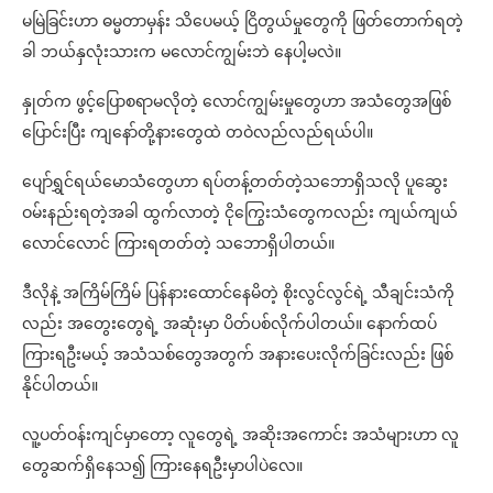
မမြဲခြင်းဟာ ဓမ္မတာမှန်း သိပေမယ့် ငြိတွယ်မှုတွေကို ဖြတ်တောက်ရတဲ့
ခါ ဘယ်နှလုံးသားက မလောင်ကျွမ်းဘဲ နေပါ့မလဲ။
နှုတ်က ဖွင့်ပြောစရာမလိုတဲ့ လောင်ကျွမ်းမှုတွေဟာ အသံတွေအဖြစ်
ပြောင်းပြီး ကျနော်တို့နားတွေထဲ တဝဲလည်လည်ရယ်ပါ။
ပျော်ရွှင်ရယ်မောသံတွေဟာ ရပ်တန့်တတ်တဲ့သဘောရှိသလို ပူဆွေး
ဝမ်းနည်းရတဲ့အခါ ထွက်လာတဲ့ ငိုကြွေးသံတွေကလည်း ကျယ်ကျယ်
လောင်လောင် ကြားရတတ်တဲ့ သဘောရှိပါတယ်။
ဒီလိုနဲ့ အကြိမ်ကြိမ် ပြန်နားထောင်နေမိတဲ့ စိုးလွင်လွင်ရဲ့ သီချင်းသံကို
လည်း အတွေးတွေရဲ့ အဆုံးမှာ ပိတ်ပစ်လိုက်ပါတယ်။ နောက်ထပ်
ကြားရဦးမယ့် အသံသစ်တွေအတွက် အနားပေးလိုက်ခြင်းလည်း ဖြစ်
နိုင်ပါတယ်။
လူ့ပတ်ဝန်းကျင်မှာတော့ လူတွေရဲ့ အဆိုးအကောင်း အသံများဟာ လူ
တွေဆက်ရှိနေသ၍ ကြားနေရဦးမှာပါပဲလေ။