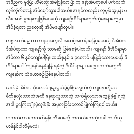
အဲဒီညက မူးပြီး ယိမ်းထိုးအိမ်ပြန်လာပြီး ကျနော့်အိပ်ရာပေါ် ပက်လက်
လှန်လိုက်တာနဲ့ အိပ်ပျော်သွားပါတယ်။ အရင်ကလည်း လူမှန်းသူမှန်း မ
သိအောင် မူးနေကျဖြစ်ပေမယ့် ကျနော့်အိပ်ရာမဟုတ်တဲ့နေရာတွေမှာ
အိပ်ခဲ့ရတာ ညတွေဆို အိပ်မပျော်လှပါ။
ကဗ္ဗလာ ဖဲမွေ့ယာ ဘာညာတွေလို အဆင့်အတန်းမမြင့်ပေမယ့် ဒီအိမ်က
ဒီအိပ်ရာဟာ ကျနော့်ကို ဘာမဆို ဖြစ်စေခဲ့ပါတယ်။ ကျနော် ဒီအိပ်ရာမှာ
အိပ်တာ ၆ နှစ်ကျော်ပါပြီ။ ဆယ်စုနှစ် ၁ ခုတောင် မပြည့်သေးပေမယ့် ဒီ
အိပ်ရာပေါ် ကျနော်နေခဲ့ချိန် ရခဲ့တဲ့ ဒီအိပ်ရာရဲ့ အငွေ့အသက်တွေကို
ကျနော်က သံယောဇဉ်ဖြစ်နေပါတယ်။
သက်မဲ့ အိပ်ရာကိုတောင် စွန့်လွှတ်ခွဲခွါဖို့ မလွယ်တဲ့ ကျနော်တို့ဟာ
စိတ်နှလုံးသားထဲအထိ နေရာယူထားတဲ့ သက်ရှိလူသားတွေနဲ့ ခွဲခွါရတဲ့
အခါ မွကြေကျိုးပဲ့လုနီးနီး အပူတပြင်းလောင်မြိုက်ကြရပါတယ်။
အသက်ဟာ သေတတ်မှန်း သိပေမယ့် တကယ်သေတဲ့အခါ ဘယ်သူ
ဟန်နိုင်ပါလိမ့်မလဲ။