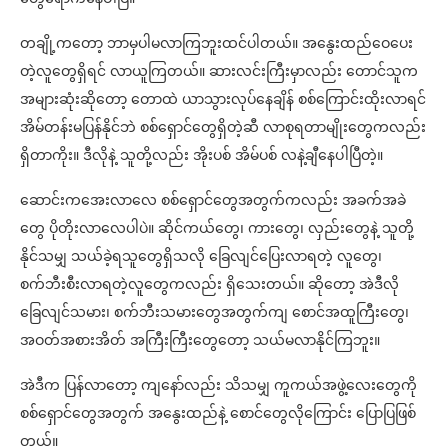
တချို့ကတော့ ဘာမှပါမလာကြဘူးထင်ပါတယ်။ အနွေးထည်ဝေပေး
တဲ့လူတွေရှိရင် လာယူကြတယ်။ ဆားလင်းကြီးမှာလည်း တောင်သူက
အများဆုံးဆိုတော့ တောထဲ ယာသွားလုပ်နေချိန် စစ်ကြောင်းထိုးလာရင်
အိမ်တန်းမပြန်နိုင်ဘဲ စစ်ရှောင်တွေရှိတဲ့ဆီ လာစုရတာမျိုးတွေကလည်း
ရှိတာကိုး။ ဒီလိုနဲ့ သူတို့လည်း အိုးပစ် အိမ်ပစ် လနဲ့ချီနေပါပြီတဲ့။
ဆောင်းကအေးလာလေ စစ်ရှောင်တွေအတွက်ကလည်း အခက်အခဲ
တွေ ပိုတိုးလာလေပါပဲ။ ဆိုင်ကယ်တွေ၊ ကားတွေ၊ လှည်းတွေနဲ့ သူတို့
နိုင်သမျှ သယ်ခဲ့ရသူတွေရှိသလို ခြေလျင်ပြေးလာရတဲ့ လူတွေ၊
စက်ဘီးစီးလာရတဲ့လူတွေကလည်း ရှိသေးတယ်။ ဆိုတော့ အဲဒီလို
ခြေလျင်သမား၊ စက်ဘီးသမားတွေအတွက်ကျ စောင်အထူကြီးတွေ၊
အဝတ်အစားအိတ် အကြီးကြီးတွေတော့ သယ်မလာနိုင်ကြဘူး။
အဲဒီက ပြန်လာတော့ ကျနော်လည်း သိသမျှ ကူကယ်အဖွဲ့လေးတွေကို
စစ်ရှောင်တွေအတွက် အနွေးထည်နဲ့ စောင်တွေလိုကြောင်း ပြောပြဖြစ်
တယ်။