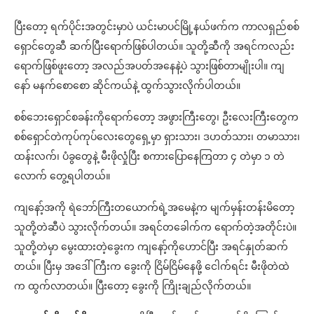
ပြီးတော့ ရက်ပိုင်းအတွင်းမှာပဲ ယင်းမာပင်မြို့နယ်ဖက်က ကာလရှည်စစ်
ရှောင်တွေဆီ ဆက်ပြီးရောက်ဖြစ်ပါတယ်။ သူတို့ဆီကို အရင်ကလည်း
ရောက်ဖြစ်ဖူးတော့ အလည်အပတ်အနေနဲ့ပဲ သွားဖြစ်တာမျိုးပါ။ ကျ
နော် မနက်စောစော ဆိုင်ကယ်နဲ့ ထွက်သွားလိုက်ပါတယ်။
စစ်ဘေးရှောင်စခန်းကိုရောက်တော့ အဖွားကြီးတွေ၊ ဦးလေးကြီးတွေက
စစ်ရှောင်တဲကုပ်ကုပ်လေးတွေရှေ့မှာ ရှားသား၊ ဒဟတ်သား၊ တမာသား၊
ထန်းလက်၊ ပံခွတွေနဲ့ မီးဖိုလှုံပြီး စကားပြောနေကြတာ ၄ တဲမှာ ၁ တဲ
လောက် တွေ့ရပါတယ်။
ကျနော့်အကို ရဲဘော်ကြီးတယောက်ရဲ့အမေနဲ့က မျက်မှန်းတန်းမိတော့
သူတို့တဲဆီပဲ သွားလိုက်တယ်။ အရင်တခေါက်က ရောက်တဲ့အတိုင်းပဲ။
သူတို့တဲမှာ မွေးထားတဲ့ခွေးက ကျနော့်ကိုဟောင်ပြီး အရင်နှုတ်ဆက်
တယ်။ ပြီးမှ အဒေါ်ကြီးက ခွေးကို ငြိမ်ငြိမ်နေဖို့ ငေါက်ရင်း မီးဖိုတဲထဲ
က ထွက်လာတယ်။ ပြီးတော့ ခွေးကို ကြိုးချည်လိုက်တယ်။