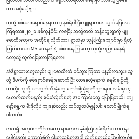
ပြတယ်။ ဘယ်ကတည်းက ရှောင်လာရတာ၊ စခန်းမှာ ဘာတွေဖြစ်နေ
တာ အစုံပေါ့ဗျာ။
သူတို့ စစ်ဘေးရှောင်နေရတာ ၄ နှစ်ရှိပါပြီ။ ပျူရွာကနေ ထွက်ပြေးလာ
ကြရတာ။ ၂၀၂၁ နှစ်ကုန်ပိုင်း ကစပြီး သူတို့ဇာတိ ဘန့်ဘွေးရွာကို ပျူ
စောထီးတွေက အထိုင်ချလိုက်တာ။ ရွာထဲမှာ ဘုန်းကြီးကျောင်းမှာ ရှိတဲ့
ကြက်ကအစ MA သေနတ်နဲ့ ပစ်စားနေကြတော့ သူတို့လည်း မနေရဲ
တော့လို့ ထွက်ပြေးလာကြရတာ။
အဲဒီရွာသားတွေလည်း ပျူစောထီးထဲ ဝင်သွားကြတာ မနည်းလှဘူး။ သူ
တို့ ဒီဖက်ကို စစ်ရှောင်စခန်းဆောက်ပြီး လာနေတဲ့နောက် ခရမ်းချဉ်တို့
ဘာတို့၊ သူတို့ ယာထွက်သီးနှံတွေ ရောင်းဖို့ မုံရွာကိုသွားရင်း လမ်းမှာ ၇
ယောက်ထက်မနည်း ဖမ်းခံလိုက်ရတဲ့ အကြောင်းတွေ ပြောပြတယ်။ ကျ
နော့်ရှေ့က မီးဖိုလိုပဲ ကျနော်လည်း ထပ်တူထပ်မျှနီးပါး လောင်မြိုက်ရ
ပါတယ်။
လက်ရှိ အလုပ်အကိုင်ကတော့ ရွာတွေက နှမ်းကြဲ၊ နှမ်းရိတ်၊ ယာထွန်၊
ပေါင်းနုတ်၊ ကောက်စိုက် ငှါးတဲ့သူရှိတဲ့အခါ လိုက်ရတယ်ပြောပါတယ်။