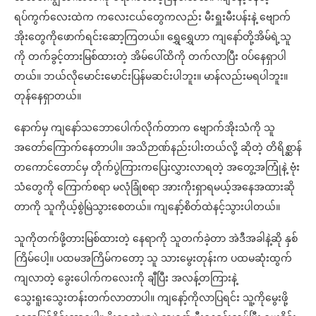
ရပ်ကွက်လေးထဲက ကလေးငယ်တွေကလည်း မီးရှူးမီးပန်းနဲ့ ဗျောက်
အိုးတွေကိုဖောက်ရင်းဆော့ကြတယ်။ ရွှေရွှေဟာ ကျနော်တို့အိမ်ရဲ့သူ
ကို တက်ခွင့်တားမြစ်ထားတဲ့ အိမ်ပေါ်ထိကို တက်လာပြီး ဝပ်နေရှာပါ
တယ်။ ဘယ်လိုမောင်းမောင်းပြန်မဆင်းပါဘူး။ မာန်လည်းမရပါဘူး။
တုန်နေရှာတယ်။
နောက်မှ ကျနော်သဘောပေါက်လိုက်တာက ဗျောက်အိုးသံကို သူ
အတော်ကြောက်နေတာပါ။ အသိဉာဏ်နည်းပါးတယ်လို့ ဆိုတဲ့ တိရိစ္ဆာန်
တကောင်တောင်မှ တိုက်ပွဲကြားကပြေးလွှားလာရတဲ့ အတွေ့အကြုံနဲ့ ဗုံး
သံတွေကို ကြောက်စရာ မလုံခြုံစရာ အားကိုးရှာရမယ့်အနေအထားဆို
တာကို သူကိုယ့်စွဲမြဲသွားစေတယ်။ ကျနော့်စိတ်ထဲနင့်သွားပါတယ်။
သူကိုတက်ဖို့တားမြစ်ထားတဲ့ နေရာကို သူတက်ခဲ့တာ အဲဒီအခါနဲ့ဆို နှစ်
ကြိမ်ပေါ့။ ပထမအကြိမ်ကတော့ သူ သားမွေးတုန်းက ပထမဆုံးထွက်
ကျလာတဲ့ ခွေးပေါက်ကလေးကို ချီပြီး အလန့်တကြားနဲ့
သွေးရူးသွေးတန်းတက်လာတာပါ။ ကျနော့်ကိုလာပြရင်း သူ့ကိုမွေးဖို့