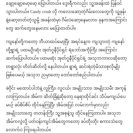
ချော့ချော့မော့မော့ ပြောပါတယ်။ ဒွေးရီကလည်း သူ့အခန်းထဲ ပြန်ဝင်
သွားပါတယ်။ Candy crush လို ကလေးဆော့တဲ့ဂိမ်းလေးတွေကို သူ့ဖုန်း
နဲ့ဆော့တတ်တဲ့သူမို့ အခန်းထဲမှာ ဂိမ်းပဲဆော့နေမလား၊ ခုနကအကြောင်း
တွေ ဆက်တွေးနေမလား မပြောတတ်ပါ။
ကျနော်တို့ကတော့ ဘီယာထပ်မော့ပြီး အရင်နေ့က ကျသွားတဲ့ ကျနော်
တို့ရွာရဲ့ ပထမဦးဆုံး အုတ်ဂူနီပိုင်ရှင် ရဲဘော်အကိုကြီး အကြောင်း
ဆက်ပြောပါတယ်။ ပထမဆုံး အုတ်ဂူနီပိုင်ရှင်ရဲ့ အသုဘကာလဆိုတော့
တရွာလုံး တိတ်ဆိတ်လို့ နေပါတယ်။ ရွာရဲ့ ဆင်းရဲတဲ့မိသားစုလိုမျိုး
ဖြစ်ပေမယ့် အသုဘ ညမှာတော့ တော်တော်စည်ပါတယ်။
ဖဲဝိုင်း မထောင်ပါဘဲနဲ့ လူကြီး၊ လူငယ်၊ အမျိုးသား၊ အမျိုးသမီး အကုန်
လာကြတယ်။ အိမ်က ဆိတ်ခြံနဲ့ဆိုတော့ နေရာထိုင်ခင်း သိပ်မကျယ်ပေ
မယ့် ခပ်စိပ်စိပ် ထိုင်နေကြပြီး အိမ်အပြင် လမ်းဘက်မှာလည်း
အမျိုးသားတွေ တတန်းကြီး သူ့အစုနဲ့သူ ထိုင်နေကြတာပါ။ အသုဘ
အိမ်ကလွဲလို့ ပတ်ဝန်းကျင်အိမ်တွေကတော့ ခပ်တိုးတိုး စကားသံတွေ
လောက်ပဲ ကြားရပါတယ်။