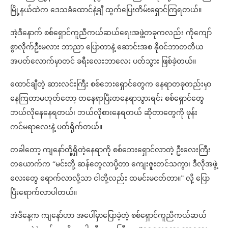
မြို့နယ်ထဲက ဒေသခံထောင်နဲ့ချီ ထွက်ပြေးတိမ်းရှောင်ကြရတယ်။
အဲ့ဒီနောက် စစ်ရှောင်ကူညီကယ်ဆယ်ရေးအဖွဲ့တခုကလည်း ကိုကျော်
စွာလိုက်ဦးမလား ဘာညာ ပြောတာနဲ့ ဆောင်းအစ နိုဝင်ဘာတတိယ
အပတ်လောက်မှာတင် ခရီးလေးဘာလေး ပတ်သွား ဖြစ်ခဲ့တယ်။
ထောင်ချီတဲ့ ဆားလင်းကြီး စစ်ဘေးရှောင်တွေက နေရာတခုတည်းမှာ
နေကြတာမဟုတ်တော့ တနေရာပြီးတနေရာသွားရင်း စစ်ရှောင်တွေ
ဘယ်လိုနေနေရတယ်၊ ဘယ်လိုစားနေရတယ် ဆိုတာတွေကို ဖုန်း
ကင်မရာလေးနဲ့ ပတ်ရိုက်တယ်။
တခါတော့ ကျနော်တို့ရှိတဲ့နေရာကို စစ်ဘေးရှောင်လာတဲ့ ဦးလေးကြီး
တယောက်က “မင်းတို့ ဆန်တွေလာပို့တာ ကျေးဇူးတင်သကွာ၊ ဒီလိုအဖွဲ့
လေးတွေ ရောက်လာလို့သာ ငါတို့လည်း ထမင်းမငတ်တာ။” လို့ ပြော
ပြီးရောက်လာပါတယ်။
အဲဒီနေ့က ကျနော်ဟာ အပေါ်မှာပြောခဲ့တဲ့ စစ်ရှောင်ကူညီကယ်ဆယ်