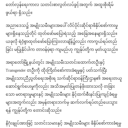
တော်လှန်ရေးကာလ သတင်းစာလွတ်လပ်ခွင့်အတွက် အထူးစိုးရိမ်
ဖွယ်ရာ ရှိသည်။
အညာဒေသ၌ အမျိုးသမီးများအပေါ် လိင်ပိုင်းဆိုင်ရာဖိနှိပ်စော်ကားမှု
များရှိနေသည့်တိုင် ထုတ်ဖော်မပြောရဲသည့် အခြေအနေများရှိသည်။
ယခုလို ရဲဝံ့စွာထုတ်ဖော်ပြောကြားလာချိန်၌လည်း ကာကွယ်ရပ်တည်
ခြင်း မပြုနိုင်ပါက တာဝန်မဲ့ရာ ကျမည်ဟု ကျွန်ုပ်တို့က မှတ်ယူသည်။
အရာတော်မြို့နယ်တွင်း အမျိုးသမီးသတင်းထောက်တဦးနှင့်
Transgender တဦးကို ထိုးကြိတ်စော်ကားခံရမှုနှင့် ပတ်သက်ပြီး
အမျိုးသားညီညွတ်ရေးအစိုးရ သက်ဆိုင်ရာဝန်ကြီးဌာန၏ အရေးတယူ
ဆောင်ရွက်ပေးမှုကိုလည်း အသိအမှတ်ပြုတန်ဖိုးထားသလို တခြား
သော မတရားမှုများနှင့် အမျိုးသမီးများ နိုင့်ထက်စီးနင်းပြုကျင့်ခံရမှု
များအတွက်လည်း အမှန်တရားဘက်မှ ဆက်လက်ရပ်တည်ပေးသွား
ရန် ကျွန်ုပ်တို့က တောင်းဆိုသည်။
နိဂုံးချုပ်အားဖြင့် သတင်းသမားနှင့် အမျိုးသမီးများ ဖိနှိပ်စော်ကားခံရမှု