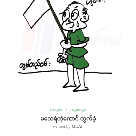
ကာတွန်း
အထူးကဏ္ဍ
မသေရဲတဲ့ကောင် ထွက်ခဲ့
written by
MLAT