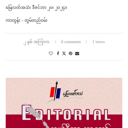
မြေလတ်အသံ၊ ဒီဇင်ဘာ ၂၀၊ ၂၀၂၄။
ကာတွန်း – တွမ်တည်ဝမ်း
၂ နှစ် အကြာက
0 comments
1 views