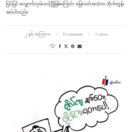
ပြင်ပြင် လျှောက်လှမ်းသင့်ပြီဖြစ်ကြောင်း မြေလတ်အသံက တိုက်တွန်း
အပ်ပါသည်။
၂ နှစ် အကြာက
0 comments
5 views