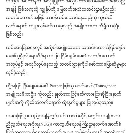
အတွင်း အင်တာနက် အသုံးပြုကာ အလုပ် တာဝန်ထမ်းဆောင်နေသည့်
အချိန် ဖြစ်သကဲ့သို့ ကျွန်ုပ်တို့ မြေလတ်အသံသတင်းဌာန၌လည်း
သတင်းထောက်အဖြစ် တာဝန်ထမ်းဆောင်နေသည်ကို ကိုယ်ထိ
လက်ရောက် ကျူးလွန်စော်ကားခဲ့သည့် အမျိုးသားက သိရှိထားပြီး
ဖြစ်သည်။
ယင်းအခြေအနေတွင် အဆိုပါအမျိုးသားက သတင်းထောက်ငြိမ်းချမ်း
မေ၏ ပုဂ္ဂိုလ်ရေးဆိုင်ရာ အပြင် ငြိမ်းချမ်းမေ၏ သတင်းထောက်
အလုပ်နှင့် အလုပ်လုပ်နေသည့် သတင်းဌာနကိုပါစော်ကားပြောဆိုမှုများ
လုပ်ခဲ့သည်။
ထို့အပြင် ငြိမ်းချမ်းမေ၏ Partner ဖြစ်သူ သော်သော်(Transgender
အမျိုးသမီးတဦး) ကိုလည်း နှုတ်အားဖြင့်စော်ကားပြောဆိုပြီးနောက်
မျက်နှာကို ကိုယ်ထိလက်ရောက် ထိုးနှက်မှုများ ပြုလုပ်ခဲ့သည်။
အခင်းဖြစ်ပွားသည့်အချိန်တွင် အင်တာနက်ဆိုင်အတွင်း အမျိုးသား
ညီညွတ်ရေးအစိုးရ(NUG)၊ ကာကွယ်ရေးဝန်ကြီးဌာနလက်အောက်ခံ
ပြည်သူ့ကာကွယ်ရေးတပ်မတော် (PDF) တပ်ဖွဲ့ဝင်များနှင့် အရာရှိတချို့