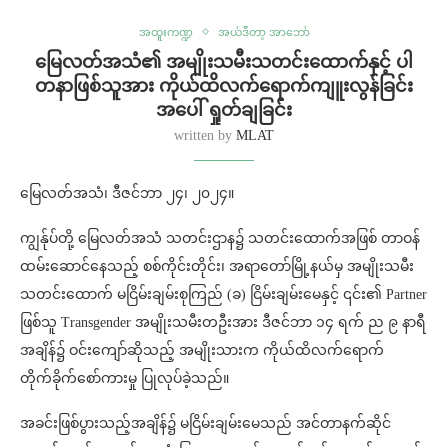
အထူးကဏ္ဍ
အယ်ဒီတာ့ အာဘော်
မြေလတ်အသံ၏ အမျိုးသမီးသတင်းထောက်နှင့် ပါ
တနာဖြစ်သူအား ကိုယ်ထိလက်ရောက်ကျူးလွန်ခြင်း
အပေါ် ရှုတ်ချခြင်း
written by
MLAT
မြေလတ်အသံ၊ ဒီဇင်ဘာ ၂၄၊ ၂၀၂၄။
ကျွန်ုပ်တို့ မြေလတ်အသံ သတင်းဌာန၌ သတင်းထောက်အဖြစ် တာဝန်
ထမ်းဆောင်နေသည့် စစ်ကိုင်းတိုင်း၊ အရာတော်မြို့နယ်မှ အမျိုးသမီး
သတင်းထောက် မငြိမ်းချမ်းစုကြည် (ခ) ငြိမ်းချမ်းမေနှင့် ၎င်း၏ Partner
ဖြစ်သူ Transgender အမျိုးသမီးတဦးအား ဒီဇင်ဘာ ၁၄ ရက် ည ၉ နာရီ
အချိန်၌ ဝင်းကျော်ဆိုသည့် အမျိုးသားက ကိုယ်ထိလက်ရောက်
တိုက်ခိုက်စော်ကားမှု ပြုလုပ်ခဲ့သည်။
အခင်းဖြစ်ပွားသည့်အချိန်၌ မငြိမ်းချမ်းမေသည် အင်တာနက်ဆိုင်