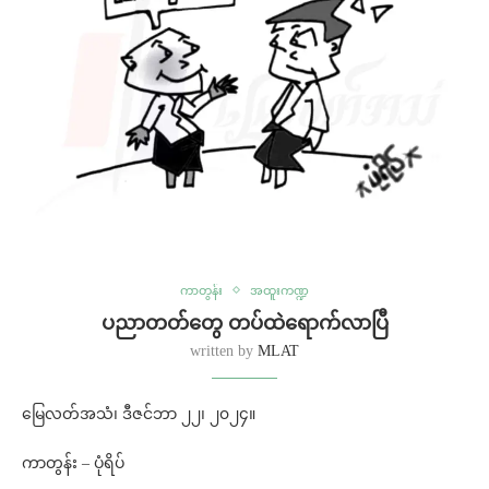
ကာတွန်း
အထူးကဏ္ဍ
ပညာတတ်တွေ တပ်ထဲရောက်လာပြီ
written by
MLAT
မြေလတ်အသံ၊ ဒီဇင်ဘာ ၂၂၊ ၂၀၂၄။
ကာတွန်း – ပုံရိပ်