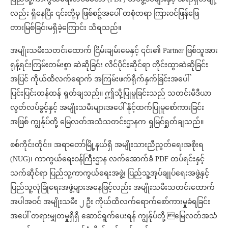
လည်း ရှိနေပြီး ၎င်းတို့မှ ဖြစ်စဥ်အပေါ် တစုံတရာ ကြားဝင်ဖြန်ဖြေ
တားမြစ်ခြင်းမရှိခဲ့ကြောင်း သိရသည်။
အမျိုးသမီးသတင်းထောက် ငြိမ်းချမ်းမေနှင့် ၎င်း၏ Partner ဖြစ်သူအား
ရုန့်ရင်းကြမ်းတမ်းစွာ ဆဲဆိုခြင်း လိင်ပိုင်းဆိုင်ရာ တိုင်းထွာဆဲဆိုခြင်း
အပြင် ကိုယ်ထိလက်ရောက် အကြမ်းဖက်ရိုက်နှက်ခြင်းအပေါ်
ပြင်းပြင်းထန်ထန် ရှုတ်ချသည်။ ဤသို့ပြုမူခြင်းသည် သတင်းမီဒီယာ
လွတ်လပ်ခွင့်နှင့် အမျိုးသမီးများအပေါ် နိုင့်ထက်ပြုမူစော်ကားခြင်း
အဖြစ် ကျွန်ုပ်တို့ မြေလတ်အသံသတင်းဌာနက ရှုမြင်ရှုတ်ချသည်။
စစ်ကိုင်းတိုင်း၊ အရာတော်မြို့နယ်ရှိ အမျိုးသားညီညွတ်ရေးအစိုးရ
(NUG)၊ ကာကွယ်ရေးဝန်ကြီးဌာန လက်အောက်ခံ PDF တပ်ရင်းနှင့်
သက်ဆိုင်ရာ ပြည်သူ့ကာကွယ်ရေးအဖွဲ့၊ ပြည်သူ့အုပ်ချုပ်ရေးအဖွဲ့နှင့်
ပြည်သူ့လုံခြုံရေးအဖွဲ့များအနေဖြင့်လည်း အမျိုးသမီးသတင်းထောက်
အပါအဝင် အမျိုးသမီး ၂ ဦး ကိုယ်ထိလက်ရောက်စော်ကားမှုခံရခြင်း
အပေါ် တရားမျှတမှုရှိရှိ ဆောင်ရွက်ပေးရန် ကျွန်ုပ်တို့ မြေလတ်အသံ