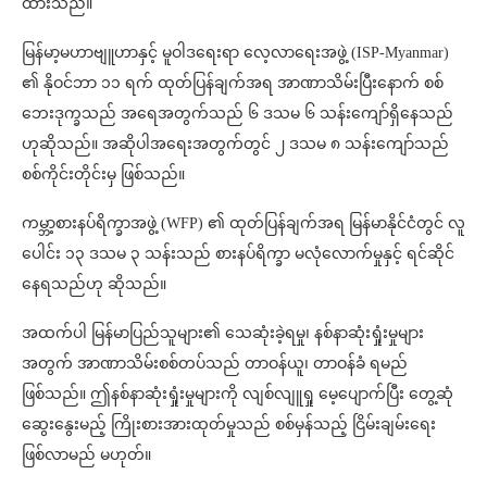
ထားသည်။
မြန်မာ့မဟာဗျူဟာနှင့် မူဝါဒရေးရာ လေ့လာရေးအဖွဲ့ (ISP-Myanmar)
၏ နိုဝင်ဘာ ၁၁ ရက် ထုတ်ပြန်ချက်အရ အာဏာသိမ်းပြီးနောက် စစ်
ဘေးဒုက္ခသည် အရေအတွက်သည် ၆ ဒသမ ၆ သန်းကျော်ရှိနေသည်
ဟုဆိုသည်။ အဆိုပါအရေးအတွက်တွင် ၂ ဒသမ ၈ သန်းကျော်သည်
စစ်ကိုင်းတိုင်းမှ ဖြစ်သည်။
ကမ္ဘာ့စားနပ်ရိက္ခာအဖွဲ့ (WFP) ၏ ထုတ်ပြန်ချက်အရ မြန်မာနိုင်ငံတွင် လူ
ပေါင်း ၁၃ ဒသမ ၃ သန်းသည် စားနပ်ရိက္ခာ မလုံလောက်မှုနှင့် ရင်ဆိုင်
နေရသည်ဟု ဆိုသည်။
အထက်ပါ မြန်မာပြည်သူများ၏ သေဆုံးခဲ့ရမှု၊ နစ်နာဆုံးရှုံးမှုများ
အတွက် အာဏာသိမ်းစစ်တပ်သည် တာဝန်ယူ၊ တာဝန်ခံ ရမည်
ဖြစ်သည်။ ဤနစ်နာဆုံးရှုံးမှုများကို လျစ်လျူရှု မေ့ပျောက်ပြီး တွေ့ဆုံ
ဆွေးနွေးမည့် ကြိုးစားအားထုတ်မှုသည် စစ်မှန်သည့် ငြိမ်းချမ်းရေး
ဖြစ်လာမည် မဟုတ်။