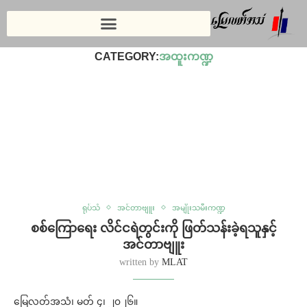
Home
»
အထူးကဏ္ဍ
CATEGORY:
အထူးကဏ္ဍ
ရုပ်သံ
အင်တာဗျူး
အမျိုးသမီးကဏ္ဍ
စစ်ကြောရေး လိင်ငရဲတွင်းကို ဖြတ်သန်းခဲ့ရသူနှင့်
အင်တာဗျူး
written by
MLAT
မြေလတ်အသံ၊ မတ် ၄၊ ၂၀၂၆။