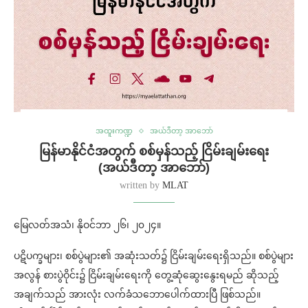
အထူးကဏ္ဍ
အယ်ဒီတာ့ အာဘော်
မြန်မာနိုင်ငံအတွက် စစ်မှန်သည့် ငြိမ်းချမ်းရေး
(အယ်ဒီတာ့ အာဘော်)
written by
MLAT
မြေလတ်အသံ၊ နိုဝင်ဘာ ၂၆၊ ၂၀၂၄။
ပဋိပက္ခများ၊ စစ်ပွဲများ၏ အဆုံးသတ်၌ ငြိမ်းချမ်းရေးရှိသည်။ စစ်ပွဲများ
အလွန် စားပွဲဝိုင်း၌ ငြိမ်းချမ်းရေးကို တွေ့ဆုံဆွေးနွေးရမည် ဆိုသည့်
အချက်သည် အားလုံး လက်ခံသဘောပေါက်ထားပြီ ဖြစ်သည်။