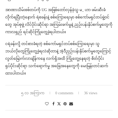
အာဏာသိမ်းစစ်တပ်ကို UG အဖြစ်တော်လှန်ခဲ့သူ မ
_
ဟာ ဖမ်းဆီးခံ
လိုက်ရပြီးတဲ့နောက် ရဲစခန်းနဲ့ စစ်ကြောရေးမှာ စစ်ကော်မရှင်တပ်ဖွဲ့ဝင်
တွေ အုပ်စုဖွဲ့ လိင်ပိုင်းဆိုင်ရာ အကြမ်းဖက်မှုနဲ့ ညှဉ်းပန်းနှိပ်စက်မှုတွေကို
ကာလရှည် ရင်ဆိုင်ကြုံတွေ့ခဲ့ရပါတယ်။
ငရဲခန်းလို့ တင်စားခံရတဲ့ စစ်ကော်မရှင်တပ်စစ်ကြောရေးမှာ သူ
ဘယ်လိုတွေကြုံတွေ့ခဲ့ရလဲဆိုတာနဲ့ အဲ့ဒီညှဉ်းပန်းနှိပ်စက်မှုတွေကြောင့်
လွတ်မြောက်လာချိန်ကနေ လက်ရှိအထိ ကြုံတွေ့နေရတဲ့ စိတ်ပိုင်း
ရုပ်ပိုင်းဆိုင်ရာ သက်ရောက်မှု အခြေအနေတွေကို မေးမြန်းတင်ဆက်
ထားပါတယ်။
၅ လ အကြာက
0 comments
36 views