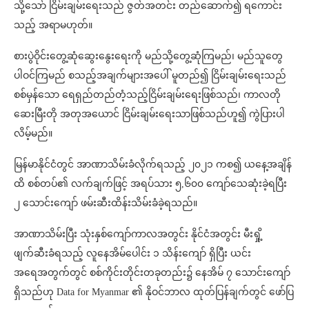
သို့သော် ငြိမ်းချမ်းရေးသည် ဇွတ်အတင်း တည်ဆောက်၍ ရကောင်း
သည့် အရာမဟုတ်။
စားပွဲဝိုင်းတွေ့ဆုံဆွေးနွေးရေးကို မည်သို့တွေ့ဆုံကြမည်၊ မည်သူတွေ
ပါဝင်ကြမည် စသည့်အချက်များအပေါ် မူတည်၍ ငြိမ်းချမ်းရေးသည်
စစ်မှန်သော ရေရှည်တည်တံ့သည့်ငြိမ်းချမ်းရေးဖြစ်သည်၊ ကာလတို
ဆေးမြီးတို အတုအယောင် ငြိမ်းချမ်းရေးသာဖြစ်သည်ဟူ၍ ကွဲပြားပါ
လိမ့်မည်။
မြန်မာနိုင်ငံတွင် အာဏာသိမ်းခံလိုက်ရသည့် ၂၀၂၁ ကစ၍ ယနေ့အချိန်
ထိ စစ်တပ်၏ လက်ချက်ဖြင့် အရပ်သား ၅,၆၀၀ ကျော်သေဆုံးခဲ့ရပြီး
၂ သောင်းကျော် ဖမ်းဆီးထိန်းသိမ်းခံခဲ့ရသည်။
အာဏာသိမ်းပြီး သုံးနှစ်ကျော်ကာလအတွင်း နိုင်ငံအတွင်း မီးရှို့
ဖျက်ဆီးခံရသည့် လူနေအိမ်ပေါင်း ၁ သိန်းကျော် ရှိပြီး ယင်း
အရေအတွက်တွင် စစ်ကိုင်းတိုင်းတခုတည်း၌ နေအိမ် ၇ သောင်းကျော်
ရှိသည်ဟု Data for Myanmar ၏ နိုဝင်ဘာလ ထုတ်ပြန်ချက်တွင် ဖော်ပြ