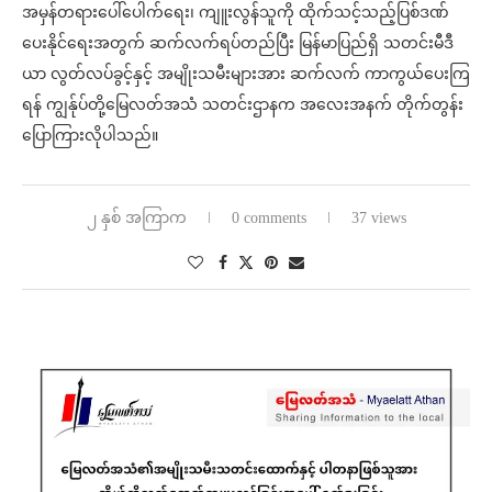
အမှန်တရားပေါ်ပေါက်ရေး၊ ကျူးလွန်သူကို ထိုက်သင့်သည့်ပြစ်ဒဏ်
ပေးနိုင်ရေးအတွက် ဆက်လက်ရပ်တည်ပြီး မြန်မာပြည်ရှိ သတင်းမီဒီ
ယာ လွတ်လပ်ခွင့်နှင့် အမျိုးသမီးများအား ဆက်လက် ကာကွယ်ပေးကြ
ရန် ကျွန်ုပ်တို့မြေလတ်အသံ သတင်းဌာနက အလေးအနက် တိုက်တွန်း
ပြောကြားလိုပါသည်။
၂ နှစ် အကြာက
0 comments
37 views