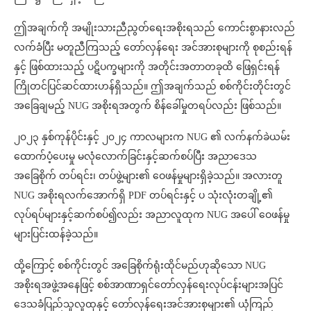
ဤအချက်ကို အမျိုးသားညီညွတ်ရေးအစိုးရသည် ကောင်းစွာနားလည်
လက်ခံပြီး မတူညီကြသည့် တော်လှန်ရေး အင်အားစုများကို စုစည်းရန်
နှင့် ဖြစ်ထားသည့် ပဋိပက္ခများကို အတိုင်းအတာတခုထိ ဖြေရှင်းရန်
ကြိုတင်ပြင်ဆင်ထားဟန်ရှိသည်။ ဤအချက်သည် စစ်ကိုင်းတိုင်းတွင်
အခြေချမည့် NUG အစိုးရအတွက် စိန်ခေါ်မှုတရပ်လည်း ဖြစ်သည်။
၂၀၂၃ နှစ်ကုန်ပိုင်းနှင့် ၂၀၂၄ ကာလများက NUG ၏ လက်နက်ခဲယမ်း
ထောက်ပံ့ပေးမှု မလုံလောက်ခြင်းနှင့်ဆက်စပ်ပြီး အညာဒေသ
အခြေစိုက် တပ်ရင်း၊ တပ်ဖွဲ့များ၏ ဝေဖန်မှုများရှိခဲ့သည်။ အလားတူ
NUG အစိုးရလက်အောက်ရှိ PDF တပ်ရင်းနှင့် ပ သုံးလုံးတချို့၏
လုပ်ရပ်များနှင့်ဆက်စပ်၍လည်း အညာလူထုက NUG အပေါ် ဝေဖန်မှု
များပြင်းထန်ခဲ့သည်။
ထို့ကြောင့် စစ်ကိုင်းတွင် အခြေစိုက်ရုံးထိုင်မည်ဟုဆိုသော NUG
အစိုးရအဖွဲ့အနေဖြင့် စစ်အာဏာရှင်တော်လှန်ရေးလုပ်ငန်းများအပြင်
ဒေသခံပြည်သူလူထုနှင့် တော်လှန်ရေးအင်အားစုများ၏ ယုံကြည်