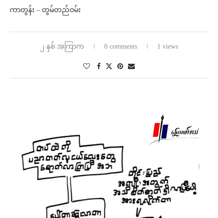
ကာတွန်း – တွမ်တည်ဝမ်း
၂ နှစ် အကြာက
0 comments
1 views