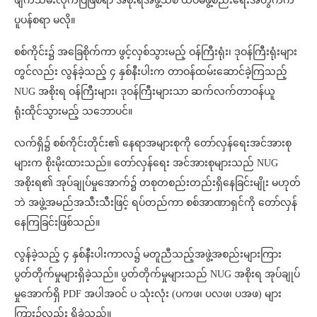
ဖျက်သိမ်းလိုက်ပြီဖြစ်ရာ အစိုးရအဖွဲ့သစ် ထပ်မံဖွဲ့စည်းရေးအတွက်က
ပူပန်စရာ မလို။
စစ်ကိုင်း၌ အခြေစိုက်ကာ ဖွင့်လှစ်သွားမည့် ဝန်ကြီးရုံး၊ ဒုဝန်ကြီးရုံးများ
တွင်လည်း လွန်ခဲ့သည့် ၄ နှစ်နီးပါးက တာဝန်ထမ်းဆောင်ခဲ့ကြသည့်
NUG အစိုးရ ဝန်ကြီးများ၊ ဒုဝန်ကြီးများသာ ဆက်လက်တာဝန်ယူ
ရုံးထိုင်သွားမည့် သဘောပင်။
လက်ရှိ၌ စစ်ကိုင်းတိုင်း၏ နေရာအများစုကို တော်လှန်ရေးအင်အားစု
များက စိုးမိုးထားသည်။ တော်လှန်ရေး အင်အားစုများသည် NUG
အစိုးရ၏ အုပ်ချုပ်မှုအောက်၌ တစုတစည်းတည်းရှိနေခြင်းမျိုး မဟုတ်
ဘဲ အဖွဲ့အမည်အသီးသီးဖြင့် ရပ်တည်ကာ စစ်အာဏာရှင်ကို တော်လှန်
နေကြခြင်းဖြစ်သည်။
လွန်ခဲ့သည့် ၄ နှစ်နီးပါးကာလ၌ မတူညီသည့်အဖွဲ့အစည်းများကြား
ပွတ်တိုက်မှုများရှိခဲ့သည်။ ပွတ်တိုက်မှုများသည် NUG အစိုးရ အုပ်ချုပ်
မှုအောက်ရှိ PDF အပါအဝင် ပ သုံးလုံး (ပကဖ၊ ပလဖ၊ ပအဖ) များ
ကြား၌လည်း ရှိခဲ့သည်။