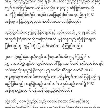
အမျိုးသားညီညွတ်ရေးအစိုးရ (NUG) စတင်ဖွဲ့စည်းခဲ့သည်မှာ ယခုဆို
လျှင် ၄ နှစ်ပြည့်တော့မည်ဖြစ်သည်။ ယခုလို ၄ နှစ်ပြည့်တော့မည့်
အချိန်၌ စစ်ကိုင်းတိုင်းအတွင်း အခြေချရုံးစိုက်တော့မည်ဟု NUG
အစိုးရက ပြည်သူလူထုထံ အသိပေးလာခြင်းဖြစ်သည်။
မည်သို့ပင်ဆိုစေ ဤဆုံးဖြတ်ချက်နှင့် လုပ်ရပ်သည် ၂၀၂၅ နှစ်သစ်
အတွက် ကြီးမားသည့်အပြောင်းအလဲ၊ မှန်ကန်သည့် ဆုံးဖြတ်ချက်
ဖြစ်သည်ဟု ကျွန်ုပ်တို့မြေလတ်အသံက ယုံကြည်သည်။
၂၀၀၈ ဖွဲ့စည်းပုံအရဆိုလျှင် အစိုးရသက်တမ်း ၅ နှစ်ပြည့်ပါက
ရွေးကောက်ပွဲကျင်းပ၊ လွှတ်တော်ခေါ်ပြီး နောက်ထပ် အစိုးရသစ်တရပ်
ထပ်မံဖွဲ့စည်းရမည်ဖြစ်သည်။ ဤအတိုင်းဆိုလျှင် လက်ရှိ NUG
အစိုးရအဖွဲ့ သက်တမ်းဟာလည်း လာမည့်နှစ်တွင် အသစ်ပြန်ဖွဲ့စည်းရ
မည်ဖြစ်သည်။ ကျန်ရှိသည့် သက်တမ်း ၁ နှစ်သည် လက်ရှိ NUG
အစိုးရအဖွဲ့အတွက် ရုန်းကန်ပြရမည့်နှစ်ဖြစ်မည်။
သို့သော် ၂၀၀၈ ဖွဲ့စည်းပုံသည် စစ်တပ်အာဏာသိမ်းမှုနှင့်အတူ