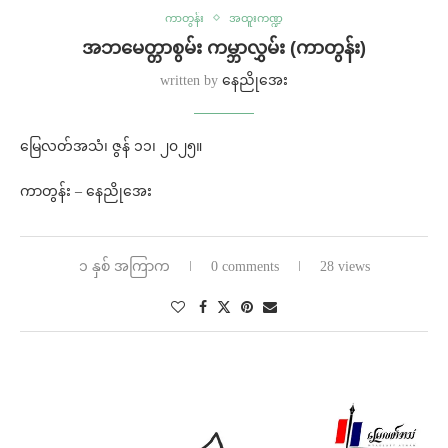
ကာတွန်း
အထူးကဏ္ဍ
အဘမေတ္တာစွမ်း ကမ္ဘာလွှမ်း (ကာတွန်း)
written by
နေညိုအေး
မြေလတ်အသံ၊ ဇွန် ၁၁၊ ၂၀၂၅။
ကာတွန်း – နေညိုအေး
၁ နှစ် အကြာက
0 comments
28 views