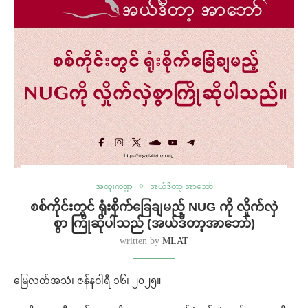
အထူးကဏ္ဍ
အယ်ဒီတာ့ အာဘော်
စစ်ကိုင်းတွင် ရုံးစိုက်ခြေချမည့် NUG ကို လှိုက်လှဲ
စွာ ကြိုဆိုပါသည် (အယ်ဒီတာ့အာဘော်)
written by
MLAT
မြေလတ်အသံ၊ ဇန်နဝါရီ ၁၆၊ ၂၀၂၅။