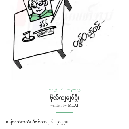
ကာတွန်း
အထူးကဏ္ဍ
ဗိုလ်ကျချင်ဦး
written by
MLAT
မြေလတ်အသံ၊ ဒီဇင်ဘာ ၂၆၊ ၂၀၂၄။