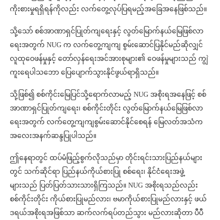
ကိုးစားမှုရရှိရန်ကိုလည်း လက်တွေ့လုပ်ပြရမည့်အခြေအနေဖြစ်သည်။
သို့သော် စစ်အာဏာရှင်ပြုတ်ကျရေးနှင့် လွတ်မြောက်နယ်မြေဖြစ်လာ
ရေးအတွက် NUG က လက်တွေ့ကျကျ စွမ်းဆောင်ပြနိုင်မည်ဆိုလျှင်
လူထုဝေဖန်မှုနှင့် တော်လှန်ရေးအင်အားစုများ၏ ဝေဖန်မှုများသည် ကျွဲ
ကူးရေပါသဘော ပြေပျောက်သွားနိုင်ဖွယ်ရာရှိသည်။
သို့ဖြစ်၍ စစ်ကိုင်းမြေပြင်သို့ရောက်လာမည့် NUG အစိုးရအနေဖြင့် စစ်
အာဏာရှင်ပြုတ်ကျရေး၊ စစ်ကိုင်းတိုင်း လွတ်မြောက်နယ်မြေဖြစ်လာ
ရေးအတွက် လက်တွေ့ကျကျစွမ်းဆောင်နိုင်စေရန် မြေလတ်အသံက
အလေးအနက်ဆန္ဒပြုပါသည်။
ဤနေရာတွင် ထပ်မံဖြည့်စွက်လိုသည်မှာ တိုင်းရင်းသားပြည်နယ်များ
တွင် သက်ဆိုင်ရာ ပြည်နယ်ကိုယ်စားပြု စစ်ရေး၊ နိုင်ငံရေးအဖွဲ့
များသည် ပြတ်ပြတ်သားသားရှိကြသည်။ NUG အစိုးရသည်လည်း
စစ်ကိုင်းတိုင်း ကိုယ်စားပြုမည်လား၊ ဗမာကိုယ်စားပြုမည်လားနှင့် ဖယ်
ဒရယ်အစိုးရအဖြစ်သာ ဆက်လက်ရပ်တည်သွား မည်လားဆိုတာ ပီပီ