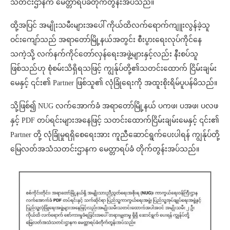
သတင်းဌာနက မေတ္တာရပ်ခံတိုက်တွန်းအပ်သည်။
ထို့အပြင် အမျိုးသမီးများအပေါ် ကိုယ်ထိလက်ရောက်ကျူးလွန်ခဲ့သူ
ဝင်းကျော်သည် အရာတော်မြို့နယ်အတွင်း စီးပွားရေးလုပ်ကိုင်နေ
သကဲ့သို့ လက်နက်ကိုင်တော်လှန်ရေးအဖွဲ့များနှင့်လည်း နီးစပ်သူ
ဖြစ်သည်ဟု စုံစမ်းသိရှိရသဖြင့် ကျွန်ုပ်တို့၏သတင်းထောက် ငြိမ်းချမ်း
မေနှင့် ၎င်း၏ Partner ဖြစ်သူ၏ လုံခြုံရေးကို အထူးစိုးရိမ်ပူပန်မိသည်။
သို့ဖြစ်၍ NUG လက်အောက်ခံ အရာတော်မြို့နယ် ပကဖ၊ ပအဖ၊ ပလဖ
နှင့် PDF တပ်ရင်းများအနေဖြင့် သတင်းထောက်ငြိမ်းချမ်းမေနှင့် ၎င်း၏
Partner တို့ လုံခြုံမှုရရှိစေရေးအား ကူညီဆောင်ရွက်ပေးပါရန် ကျွန်ုပ်တို့
မြေလတ်အသံသတင်းဌာနက မေတ္တာရပ်ခံ တိုက်တွန်းအပ်သည်။