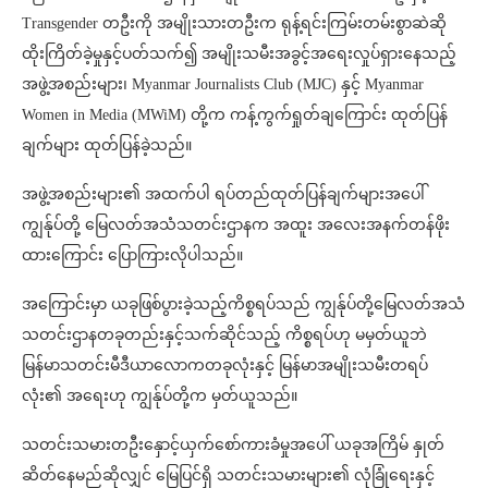
Transgender တဦးကို အမျိုးသားတဦးက ရုန့်ရင်းကြမ်းတမ်းစွာဆဲဆို
ထိုးကြိတ်ခဲ့မှုနှင့်ပတ်သက်၍ အမျိုးသမီးအခွင့်အရေးလှုပ်ရှားနေသည့်
အဖွဲ့အစည်းများ၊ Myanmar Journalists Club (MJC) နှင့် Myanmar
Women in Media (MWiM) တို့က ကန့်ကွက်ရှုတ်ချကြောင်း ထုတ်ပြန်
ချက်များ ထုတ်ပြန်ခဲ့သည်။
အဖွဲ့အစည်းများ၏ အထက်ပါ ရပ်တည်ထုတ်ပြန်ချက်များအပေါ်
ကျွန်ုပ်တို့ မြေလတ်အသံသတင်းဌာနက အထူး အလေးအနက်တန်ဖိုး
ထားကြောင်း ပြောကြားလိုပါသည်။
အကြောင်းမှာ ယခုဖြစ်ပွားခဲ့သည့်ကိစ္စရပ်သည် ကျွန်ုပ်တို့မြေလတ်အသံ
သတင်းဌာနတခုတည်းနှင့်သက်ဆိုင်သည့် ကိစ္စရပ်ဟု မမှတ်ယူဘဲ
မြန်မာသတင်းမီဒီယာလောကတခုလုံးနှင့် မြန်မာအမျိုးသမီးတရပ်
လုံး၏ အရေးဟု ကျွန်ုပ်တို့က မှတ်ယူသည်။
သတင်းသမားတဦးနှောင့်ယှက်စော်ကားခံမှုအပေါ် ယခုအကြိမ် နှုတ်
ဆိတ်နေမည်ဆိုလျှင် မြေပြင်ရှိ သတင်းသမားများ၏ လုံခြုံရေးနှင့်