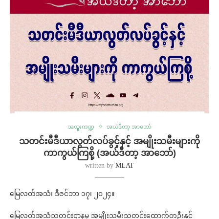
အထူးကဏ္ဍ
အယ်ဒီတာ့ အာဘော်
သတင်းမီဒီယာလွတ်လပ်ခွင့်နှင့် အမျိုးသမီးများကို
ကာကွယ်ကြစို့ (အယ်ဒီတာ့ အာဘော်)
written by
MLAT
မြေလတ်အသံ၊ ဒီဇင်ဘာ ၁၇၊ ၂၀၂၄။
မြေလတ်အသံသတင်းဌာနမှ အမျိုးသမီးသတင်းထောက်တဦးနှင့်