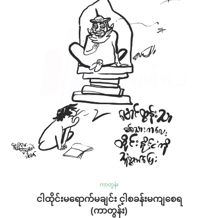
ကာတွန်း
ငါထိုင်းမရောက်မချင်း င့ါစခန်းမကျစေရ
(ကာတွန်း)