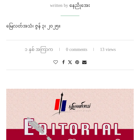
written by
နေညိုအေး
မြေလတ်အသံ၊ ဇွန် ၃၊ ၂၀၂၅။
၁ နှစ် အကြာက
0 comments
13 views