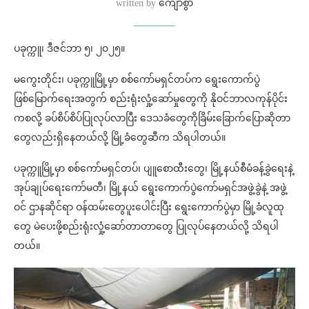
written by
ကျော်စွာ
ပခုက္ကူ၊ ဒီဇင်ဘာ ၅၊ ၂၀၂၅။
မကွေးတိုင်း၊ ပခုက္ကူမြို့မှာ စစ်ကော်မရှင်တပ်က ရွေးကောက်ပွဲ
ဖြစ်မြောက်ရေးအတွက် စည်းရုံးလှုံ့ဆော်မှုတွေကို နိုဝင်ဘာလကုန်ပိုင်း
ကစလို့ ခပ်စိပ်စိပ်ပြုလုပ်လာပြီး ဒေသခံတွေကိုခြိမ်းခြောက်ပြောဆိုတာ
တွေလည်းရှိနေတယ်လို့ မြို့ခံတွေဆီက သိရပါတယ်။
ပခုက္ကူမြို့မှာ စစ်ကော်မရှင်တပ်၊ ပျူစောထီးတွေ၊ မြို့နယ်စီမံခန့်ခွဲရေးနဲ့
အုပ်ချုပ်ရေးကော်မတီ၊ မြို့နယ် ရွေးကောက်ပွဲကော်မရှင်အဖွဲ့ခွဲနဲ့ အဖွဲ့
ဝင် ဌာနဆိုင်ရာ ဝန်ထမ်းတွေပူးပေါင်းပြီး ရွေးကောက်ပွဲမှာ မြို့ခံလူထု
တွေ မဲပေးဖို့စည်းရုံးလှုံ့ဆော်တာတာတွေ ပြုလုပ်နေတယ်လို့ သိရပါ
တယ်။