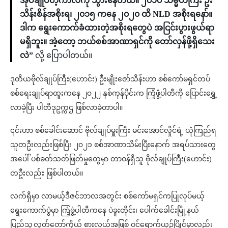
အုပ်ချုပ်တဲ့ကာလကို သွားနေတယ်။ ၂၀၁၀ သမ္မတကြီး ဦး
သိန်းစိန်အစိုးရ၊ ၂၀၁၅ ကနေ ၂၀၂၀ ထိ NLD အစိုးရနော်။
ဒါက ရွေးကောက်ခံထားတဲ့အစိုးရတွေပဲ အငြင်းပွားဖွယ်ရာ
မရှိဘူး။ အဲ့တော့ ဘယ်စစ်အာဏာရှင်ကို တော်လှန်ဖို့ရှိသေး
လဲ”
လို့ ပြောပါတယ်။
ဒုတိယဗိုလ်ချုပ်ကြီး(ဟောင်း) ဦးမျိုးဇော်သိန်းဟာ စစ်ကော်မရှင်တပ်
စစ်ရေးချုပ်ရာထူးကနေ ၂၀၂၂ နှစ်ကုန်ပိုင်းက ကြံ့ဖွံ့ပါတီကို ပြောင်းရွှေ့
လာခဲ့ပြီး ပါတီဒုဥက္ကဌ ဖြစ်လာခဲ့တာပါ။
၎င်းဟာ စစ်ခေါင်းဆောင် ဗိုလ်ချုပ်မှူးကြီး မင်းအောင်လှိုင်ရဲ့ ယုံကြည်ရ
သူတဦးလည်းဖြစ်ပြီး ၂၀၂၁ စစ်အာဏာသိမ်းပြီးနောက် အရပ်သားတွေ
အပေါ် ပစ်ခတ်သတ်ဖြတ်မှုတွေမှာ တာဝန်ရှိသူ ဗိုလ်ချုပ်ကြီး(ဟောင်း)
တဦးလည်း ဖြစ်ပါတယ်။
လက်ရှိမှာ လာမယ့်ဒီဇင်ဘာလအတွင်း စစ်ကော်မရှင်ကပြုလုပ်မယ့်
ရွေးကောက်ပွဲမှာ ကြံ့ဖွံ့ပါတီကနေ ပဲခူးတိုင်း၊ ပေါက်ခေါင်းမြို့နယ်
ပြည်သူ့လွှတ်တော်ကိုယ် စားလှယ်အဖြစ် ဝင်ရောက်ယှဥ်ပြိုင်မှာလည်း