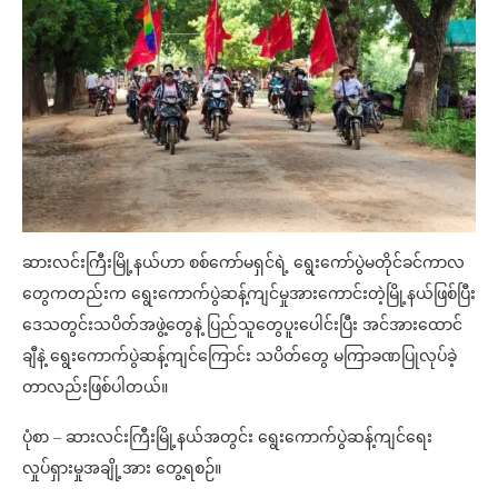
ဆားလင်းကြီးမြို့နယ်ဟာ စစ်ကော်မရှင်ရဲ့ ရွေးကော်ပွဲမတိုင်ခင်ကာလ
တွေကတည်းက ရွေးကောက်ပွဲဆန့်ကျင်မှုအားကောင်းတဲ့မြို့နယ်ဖြစ်ပြီး
ဒေသတွင်းသပိတ်အဖွဲ့တွေနဲ့ ပြည်သူတွေပူးပေါင်းပြီး အင်အားထောင်
ချီနဲ့ ရွေးကောက်ပွဲဆန့်ကျင်ကြောင်း သပိတ်တွေ မကြာခဏပြုလုပ်ခဲ့
တာလည်းဖြစ်ပါတယ်။
ပုံစာ – ဆားလင်းကြီးမြို့နယ်အတွင်း ရွေးကောက်ပွဲဆန့်ကျင်ရေး
လှုပ်ရှားမှုအချို့အား တွေ့ရစဉ်။