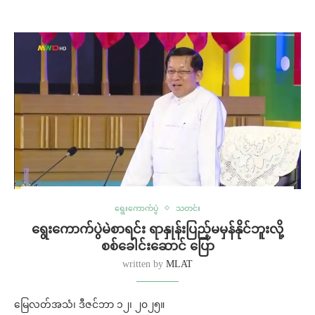
ရွေးကောက်ပွဲ
သတင်း
ရွေးကောက်ပွဲမဲစာရင်း ရာနှုန်းပြည့်မမှန်နိုင်ဘူးလို့
စစ်ခေါင်းဆောင် ပြော
written by
MLAT
မြေလတ်အသံ၊ ဒီဇင်ဘာ ၁၂၊ ၂၀၂၅။