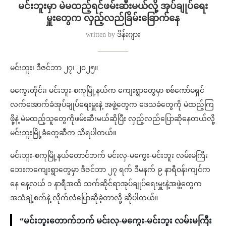
မင်းဘူးမှာ မဲမထည့်ရင်ဖမ်းဆီးမယ်လို့ အုပ်ချုပ်ရေး
မှူးတွေက လှည့်လည်ခြိမ်းခြောက်နေ
written by
ဒိန်းဂျား
မင်းဘူး၊ ဒီဇင်ဘာ ၂၇၊ ၂၀၂၅။
မကွေးတိုင်း၊ မင်းဘူး-စကုမြို့နယ်က ကျေးရွာတွေမှာ စစ်ကော်မရှင်
လက်အောက်ခံအုပ်ချုပ်ရေးမှူးနဲ့ အဖွဲ့တွေက ဒေသခံတွေကို မဲထည့်ကြ
ဖို့နဲ့ မဲမထည့်သူတွေကိုဖမ်းဆီးမယ်ဆိုပြီး လှည့်လည်ပြောဆိုနေတယ်လို့
မင်းဘူးမြို့ခံတွေဆီက သိရပါတယ်။
မင်းဘူး-စကုမြို့နယ်တောင်ဘက် မင်းလှ-မကွေး-မင်းဘူး လမ်းမကြီး
ဘေးကကျေးရွာတွေမှာ ဒီဇင်ဘာ ၂၇ ရက် ဒီမနက် ၉ နာရီဝန်းကျင်က
နေ နေ့လယ် ၁ နာရီအထိ သက်ဆိုင်ရာအုပ်ချုပ်ရေးမှူးနဲ့အဖွဲ့တွေက
အသံချဲ့စက်နဲ့ လိုက်လံပြောဆိုခဲ့တာလို့ ဆိုပါတယ်။
“မင်းဘူးတောက်ဘက် မင်းလှ-မကွေး-မင်းဘူး လမ်းမကြီး