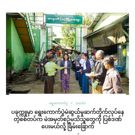
ရွေးကောက်ပွဲ
သတင်း
ပခုက္ကူမှာ ရွေးကောက်ပွဲမဲဆွယ်မှုဆက်တိုက်လုပ်နေ
တဲ့စစ်တပ်က မဲအမှတ်စဥ်မသိသူတွေကို ပြစ်ဒဏ်
ပေးမယ်လို့ ခြိမ်းခြောက်