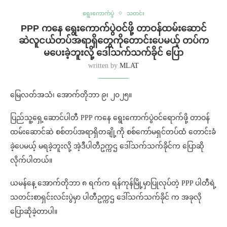
ရွေးကောက်ပွဲ
သတင်း
PPP ကနေ ရွေးကောက်ပွဲဝင်ဖို့ တာဝန်ထမ်းဆောင်
ဆဲလူငယ်တပ်အရာရှိတွေကိုတောင်းပေမယ့် တပ်က
မပေးခဲ့ဘူးလို့ ဒေါ်သက်သက်ခိုင် ပြော
written by
MLAT
မြေလတ်အသံ၊ အောက်တိုဘာ ၉၊ ၂၀၂၅။
ပြည်သူ့ရှေ့ဆောင်ပါတီ PPP ကနေ ရွေးကောက်ပွဲဝင်ရောက်ဖို့ တာဝန်
ထမ်းဆောင်ဆဲ စစ်တပ်အရာရှိတချို့ကို စစ်ကော်မရှင်တပ်ထံ တောင်းခံ
ခဲ့ပေမယ့် မရခဲ့ဘူးလို့ အဲ့ဒီပါတီဥက္ကဌ ဒေါ်သက်သက်ခိုင်က ပြောဆို
လိုက်ပါတယ်။
ယမန်နေ့ အောက်တိုဘာ ၈ ရက်က ရန်ကုန်မြို့မှာပြုလုပ်တဲ့ PPP ပါတီရဲ့
သတင်းစာရှင်းလင်းပွဲမှာ ပါတီဥက္ကဌ ဒေါ်သက်သက်ခိုင် က အခုလို
ပြောဆိုခဲ့တာပါ။