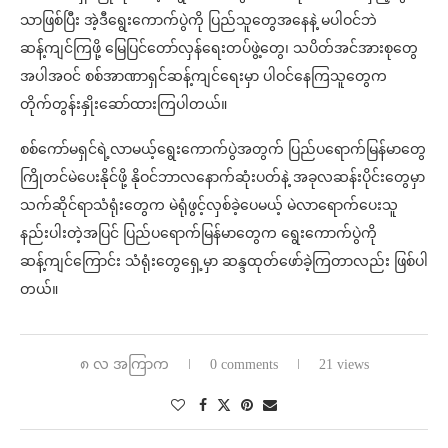
သာဖြစ်ပြီး အဲ့ဒီရွေးကောက်ပွဲကို ပြည်သူတွေအနေနဲ့ မပါဝင်ဘဲ
ဆန့်ကျင်ကြဖို့ မြေပြင်တော်လှန်ရေးတပ်ဖွဲ့တွေ၊ သပိတ်အင်အားစုတွေ
အပါအဝင် စစ်အာဏာရှင်ဆန့်ကျင်ရေးမှာ ပါဝင်နေကြသူတွေက
တိုက်တွန်းနှိုးဆော်ထားကြပါတယ်။
စစ်ကော်မရှင်ရဲ့လာမယ့်ရွေးကောက်ပွဲအတွက် ပြည်ပရောက်မြန်မာတွေ
ကြိုတင်မဲပေးနိုင်ဖို့ နိုဝင်ဘာလနောက်ဆုံးပတ်နဲ့ အခုလဆန်းပိုင်းတွေမှာ
သက်ဆိုင်ရာသံရုံးတွေက မဲရုံဖွင့်လှစ်ခဲ့ပေမယ့် မဲလာရောက်ပေးသူ
နည်းပါးတဲ့အပြင် ပြည်ပရောက်မြန်မာတွေက ရွေးကောက်ပွဲကို
ဆန့်ကျင်ကြောင်း သံရုံးတွေရှေ့မှာ ဆန္ဒထုတ်ဖော်ခဲ့ကြတာလည်း ဖြစ်ပါ
တယ်။
၈ လ အကြာက
0 comments
21 views