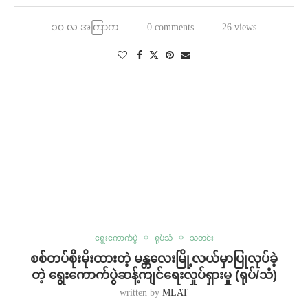
၁၀ လ အကြာက
0 comments
26 views
ရွေးကောက်ပွဲ
ရုပ်သံ
သတင်း
စစ်တပ်စိုးမိုးထားတဲ့ မန္တလေးမြို့လယ်မှာပြုလုပ်ခဲ့
တဲ့ ရွေးကောက်ပွဲဆန့်ကျင်ရေးလှုပ်ရှားမှု (ရုပ်/သံ)
written by
MLAT