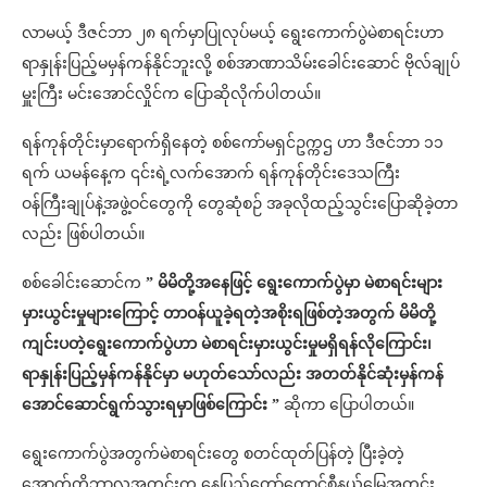
လာမယ့် ဒီဇင်ဘာ ၂၈ ရက်မှာပြုလုပ်မယ့် ရွေးကောက်ပွဲမဲစာရင်းဟာ
ရာနှုန်းပြည့်မမှန်ကန်နိုင်ဘူးလို့ စစ်အာဏာသိမ်းခေါင်းဆောင် ဗိုလ်ချုပ်
မှူးကြီး မင်းအောင်လှိုင်က ပြောဆိုလိုက်ပါတယ်။
ရန်ကုန်တိုင်းမှာရောက်ရှိနေတဲ့ စစ်ကော်မရှင်ဥက္ကဌ ဟာ ဒီဇင်ဘာ ၁၁
ရက် ယမန်နေ့က ၎င်းရဲ့လက်အောက် ရန်ကုန်တိုင်းဒေသကြီး
ဝန်ကြီးချုပ်နဲ့အဖွဲ့ဝင်တွေကို တွေဆုံစဉ် အခုလိုထည့်သွင်းပြောဆိုခဲ့တာ
လည်း ဖြစ်ပါတယ်။
စစ်ခေါင်းဆောင်က
” မိမိတို့အနေဖြင့် ရွေးကောက်ပွဲမှာ မဲစာရင်းများ
မှားယွင်းမှုများကြောင့် တာဝန်ယူခဲ့ရတဲ့အစိုးရဖြစ်တဲ့အတွက် မိမိတို့
ကျင်းပတဲ့ရွေးကောက်ပွဲဟာ မဲစာရင်းမှားယွင်းမှုမရှိရန်လိုကြောင်း၊
ရာနှုန်းပြည့်မှန်ကန်နိုင်မှာ မဟုတ်သော်လည်း အတတ်နိုင်ဆုံးမှန်ကန်
အောင်ဆောင်ရွက်သွားရမှာဖြစ်ကြောင်း ”
ဆိုကာ ပြောပါတယ်။
ရွေးကောက်ပွဲအတွက်မဲစာရင်းတွေ စတင်ထုတ်ပြန်တဲ့ ပြီးခဲ့တဲ့
အောက်တိုဘာလအတွင်းက နေပြည်တော်ကောင်စီနယ်မြေအတွင်း