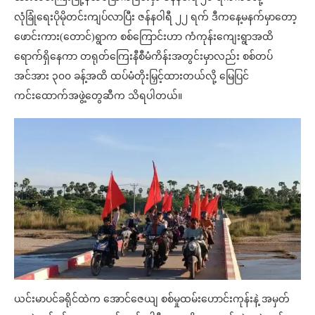
လုံခြုံရေးပိုမိုတင်းကျပ်လာပြီး ဇန်နဝါရီ ၂၂ ရက် ဒီကနေ့မနက်မှာတော့
ဖောင်းကား(တောင်)ရွာက စစ်ကြောင်းဟာ ကံကုန်းကျေးရွာအထိ
ရောက်ရှိနေကာ တရုတ်ကြေးနီစီမံကိန်းအတွင်းမှာလည်း စစ်တပ်
အင်အား ၃၀၀ ခန့်အထိ ထပ်မံတိုးမြှင့်ထားတယ်လို့ မြေပြင်
ကင်းထောက်အဖွဲ့တွေဆီက သိရပါတယ်။
ယင်းမာပင်ခရိုင်ထဲက အောင်ဇေယျ စစ်မှုထမ်းဟောင်းကုန်းနဲ့ အမှတ်