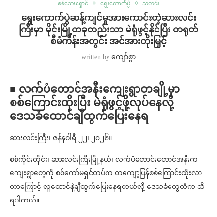
စစ်ဘေးရှောင်
ရွေးကောက်ပွဲ
သတင်း
ရွေးကောက်ပွဲဆန့်ကျင်မှုအားကောင်းတဲ့ဆားလင်း
ကြီးမှာ မိုင်းမြို့တခုတည်းသာ မဲရုံဖွင့်နိုင်ပြီး တရုတ်
စီမံကိန်းအတွင်း အင်အားတိုးမြှင့်
written by
ကျော်စွာ
■ လက်ပံတောင်အနီးကျေးရွာတချို့မှာ
စစ်ကြောင်းထိုးပြီး မဲရုံဖွင့်ဖို့လုပ်နေလို့
ဒေသခံထောင်ချီထွက်ပြေးနေရ
ဆားလင်းကြီး၊ ဇန်နဝါရီ ၂၂၊ ၂၀၂၆။
စစ်ကိုင်းတိုင်း၊ ဆားလင်းကြီးမြို့နယ်၊ လက်ပံတောင်းတောင်အနီးက
ကျေးရွာတွေကို စစ်ကော်မရှင်တပ်က တကျော့ပြန်စစ်ကြောင်းထိုးလာ
တာကြောင့် လူထောင်နဲ့ချီထွက်ပြေးနေရတယ်လို့ ဒေသခံတွေထံက သိ
ရပါတယ်။