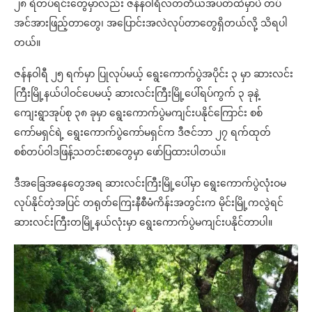
၂၈ ရဲတပ်ရင်းတွေမှာလည်း ဇန်နဝါရီလတတိယအပတ်ထဲမှာပဲ တပ်
အင်အားဖြည့်တာတွေ၊ အပြောင်းအလဲလုပ်တာတွေရှိတယ်လို့ သိရပါ
တယ်။
ဇန်နဝါရီ ၂၅ ရက်မှာ ပြုလုပ်မယ့် ရွေးကောက်ပွဲအပိုင်း ၃ မှာ ဆားလင်း
ကြီးမြို့နယ်ပါဝင်ပေမယ့် ဆားလင်းကြီးမြို့ပေါ်ရပ်ကွက် ၃ ခုနဲ့
ကျေးရွာအုပ်စု ၃၈ ခုမှာ ရွေးကောက်ပွဲမကျင်းပနိုင်ကြောင်း စစ်
ကော်မရှင်ရဲ့ ရွေးကောက်ပွဲကော်မရှင်က ဒီဇင်ဘာ ၂၇ ရက်ထုတ်
စစ်တပ်ဝါဒဖြန့်သတင်းစာတွေမှာ ဖော်ပြထားပါတယ်။
ဒီအခြေအနေတွေအရ ဆားလင်းကြီးမြို့ပေါ်မှာ ရွေးကောက်ပွဲလုံးဝမ
လုပ်နိုင်တဲ့အပြင် တရုတ်ကြေးနီစီမံကိန်းအတွင်းက မိုင်းမြို့ကလွဲရင်
ဆားလင်းကြီးတမြို့နယ်လုံးမှာ ရွေးကောက်ပွဲမကျင်းပနိုင်တာပါ။