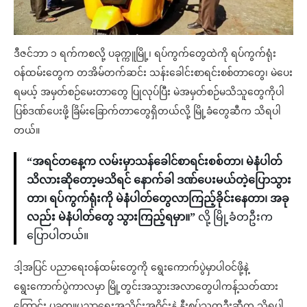
ဒီဇင်ဘာ ၁ ရက်ကစလို့ ပခုက္ကူမြို့၊ ရပ်ကွက်တွေထဲကို ရပ်ကွက်ရုံး
ဝန်ထမ်းတွေက တအိမ်တက်ဆင်း သန်းခေါင်းစာရင်းစစ်တာတွေ၊ မဲပေး
ရမယ့် အမှတ်စဉ်မေးတာတွေ ပြုလုပ်ပြီး မဲအမှတ်စဉ်မသိသူတွေကိုပါ
ပြစ်ဒဏ်ပေးဖို့ ခြိမ်းခြောက်တာတွေရှိတယ်လို့ မြို့ခံတွေဆီက သိရပါ
တယ်။
“အရင်တနေ့က လမ်းမှာသန်ခေါင်စာရင်းစစ်တာ၊ မဲနံပါတ်
သိလားဆိုတော့မသိရင် နောက်ခါ ဒဏ်ပေးမယ်တဲ့ပြောသွား
တာ၊ ရပ်ကွက်ရုံးကို မဲနံပါတ်တွေလာကြည့်ခိုင်းနေတာ၊ အခု
လည်း မဲနံပါတ်တွေ သွားကြည့်ရမှာ။”
လို့ မြို့ခံတဦးက
ပြောပါတယ်။
ဒါ့အပြင် ပညာရေးဝန်ထမ်းတွေကို ရွေးကောက်ပွဲမှာပါဝင်ဖို့နဲ့
ရွေးကောက်ပွဲကာလမှာ မြို့တွင်းအသွားအလာတွေပါကန့်သတ်ထား
ကြောင်း ပခုက္ကူပညာရေးအသိုင်းအဝိုင်းနဲ့ နီးစပ်သူတဦးဆီက သိရပါ