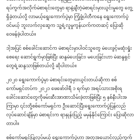
ရပ်ကွက်အလိုက်မဲစာရင်းတွေမှာ ရာနဲ့ချီတဲ့မဲစာရင်းမှားယွင်းမှုတွေ တွေ့
ရှိခဲ့တယ်လို့ လာမယ့်ရွေးကောက်ပွဲမှာ ကြံ့ဖွံ့ပါတီကနေ ရွေးကောက်ပွဲ
ဝင်မယ့် ဘူးလက်လှဆွေက သူ့ရဲ့လူမှုကွန်ယက်ကတဆင့် ပြောဆို
ဝေဖန်ခဲ့ပါတယ်။
ဒါ့အပြင် စစ်ခေါင်းဆောင်က မဲစာရင်းမှာပါဝင်သူတွေ မဲပေးခွင့်မဆုံးရှုံး
စေရေး ဆောင်ရွက်မှာဖြစ်ပြီး ဆန္ဒမဲပေးခြင်း၊ မပေးခြင်းဟာ မဲဆန္ဒရှင်
တွေရဲ့ဆန္ဒသာဖြစ်တယ်လို့ ဆိုပါတယ်။
၂၀၂၀ ရွေးကောက်ပွဲမှာ မဲစာရင်းတွေမှားယွင်းတယ်ဆိုကာ စစ်
ကော်မရှင်တပ်က ၂၀၂၁ ဖေဖော်ဝါရီ ၁ ရက်မှာ အရပ်သားအစိုးရ
ခေါင်းဆောင်တွေကိုဖမ်းဆီးအာဏာသိမ်းခဲ့တာဖြစ်ပြီး ၅ နှစ်နီးပါးအ
ကြာမှာ ၎င်းတို့စစ်ကော်မရှင်က ဦးဆောင်ပြီးရွေးကောက်ပွဲပြန်လည်
လုပ်ဆောင်ချိန်မှာ မဲစာရင်းက ရာနှုန်းပြည့် မမှန်နိုင်ကြောင်း ပြောဆိုလာ
တာပါ။
စစ်ကော်မရှင်ပြုလုပ်မယ့် ရွေးကောက်ပွဲဟာ အတုအယောင်လှည့်ကွက်