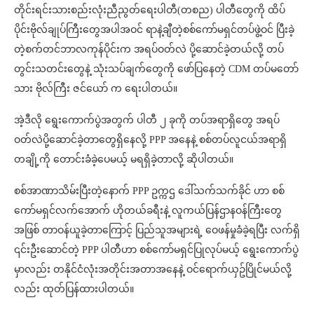
တိုင်းရင်းသားစည်းလုံးညီညွတ်ရေးပါတီ(တစည) ပါတီတွေကို ထိပ်
ပိုင်းဗိုလ်ချုပ်ကြီးတွေအပါအဝင် ရာနဲ့ချီတဲ့စစ်ကော်မရှင်တပ်ဖွဲ့ဝင် ပြီးခဲ့
တဲ့စက်တင်ဘာလကုန်ပိုင်းက အရပ်ဝတ်လဲ ပို့ဆောင်ခဲ့တယ်လို့ တပ်
တွင်းသတင်းတွေနဲ့ သုံးသပ်ချက်တွေကို ဖော်ပြနေတဲ့ CDM တပ်မတော်
သား ဗိုလ်ကြီး ဇင်ယော် က ရေးပါတယ်။
အဲ့ဒီလို ရွေးကောက်ပွဲအတွက် ပါတီ ၂ ခုကို တပ်အရာရှိတွေ အရပ်
ဝတ်လဲပို့ဆောင်ခဲ့တာတွေရှိနေလို့ PPP အနေနဲ့ စစ်တပ်လူငယ်အရာရှိ
တချို့ကို တောင်းခံခဲ့ပေမယ့် မရရှိခဲ့တာလို့ ဆိုပါတယ်။
စစ်အာဏာသိမ်းပြီးတဲ့နောက် PPP ဥက္ကဌ ဒေါ်သက်သက်ခိုင် ဟာ စစ်
ကော်မရှင်လက်အောက် ဟိုတယ်ခရီးနဲ့ လူကယ်ပြန်ဌာနဝန်ကြီးတွေ
အဖြစ် တာဝန်ယူခဲ့တာကြောင့် ပြည်သူအများရဲ့ ဝေဖန်မှုခံခဲ့ရပြီး လက်ရှိ
၎င်းဦးဆောင်တဲ့ PPP ပါတီဟာ စစ်ကော်မရှင်ပြုလုပ်မယ့် ရွေးကောက်ပွဲ
မှာလည်း တနိုင်ငံလုံးအတိုင်းအတာအနေနဲ့ ဝင်ရောက်ယှဥ်ပြိုင်မယ်လို့
လည်း ထုတ်ပြန်ထားပါတယ်။