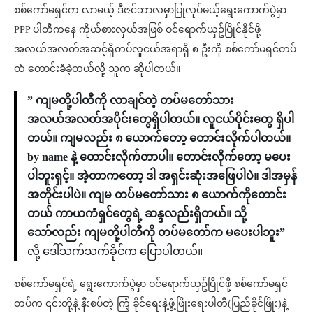
စစ်ကော်မရှင်က လာမယ့် ဒီဇင်ဘာလမှာပြုလုပ်မယ့်ရွေးကောက်ပွဲမှာ
PPP ပါတီကနေ ကိုယ်စားလှယ်အဖြစ် ဝင်ရောက်ယှဥ်ပြိုင်နိုင်ဖို့
အလယ်အလတ်အဆင့်ရှိတပ်လူငယ်အရာရှိ ၈ ဦးကို စစ်ကော်မရှင်တပ်
ထံ တောင်းခံခဲ့တယ်လို့ သူက ဆိုပါတယ်။
” ကျမတို့ပါတီကို လာချင်တဲ့ တပ်မတော်သား
အလယ်အလတ်အပိုင်းတွေရှိပါတယ်။ လူငယ်ပိုင်းတွေ ရှိပါ
တယ်။ ကျမလည်း ၈ ယောက်တော့ တောင်းလိုက်ပါတယ်။
by name နဲ့ တောင်းလိုက်တာပါ။ တောင်းလိုက်တော့ မပေး
ပါဘူးရှင့်။ အဲ့တာကတော့ ဒါ အရှင်းဆုံးအဖြေပါပဲ။ ဒါအမှန်
အတိုင်းပါပဲ။ ကျမ တပ်မတော်သား ၈ ယောက်ကိုတောင်း
တယ် ကာယကံရှင်တွေရဲ့ ဆန္ဒလည်းရှိတယ်။ သို့
သော်လည်း ကျမတို့ပါတီကို တပ်မတော်က မပေးပါဘူး”
လို့ ဒေါ်သက်သက်ခိုင်က ပြောပါတယ်။
စစ်ကော်မရှင်ရဲ့ ရွေးကောက်ပွဲမှာ ဝင်ရောက်ယှဥ်ပြိုင်ဖို့ စစ်ကော်မရှင်
တပ်က ၎င်းတို့နဲ့ နီးစပ်တဲ့ ကြံ့ ခိုင်ရေးနဲ့ဖွံ့ဖြိုးရေးပါတီ(ပြည်ခိုင်ဖြိုး)နဲ့