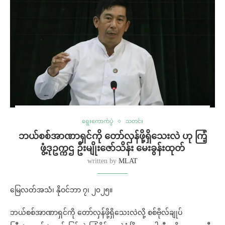
ရွေးကောက်ပွဲ
သတင်း
ဘယ်စစ်အာဏာရှင်ကို တော်လှန်ဖို့ရှိသေးလဲ ဟု ကြံ့
ဖွံ့ဒုဥက္ကဌ ဦးမျိုးဇော်သိန်း မေးခွန်းထုတ်
written by
MLAT
မြေလတ်အသံ၊ နိုဝင်ဘာ ၇၊ ၂၀၂၅။
ဘယ်စစ်အာဏာရှင်ကို တော်လှန်ဖို့ရှိသေးလဲလို့ စစ်ဗိုလ်ချုပ်