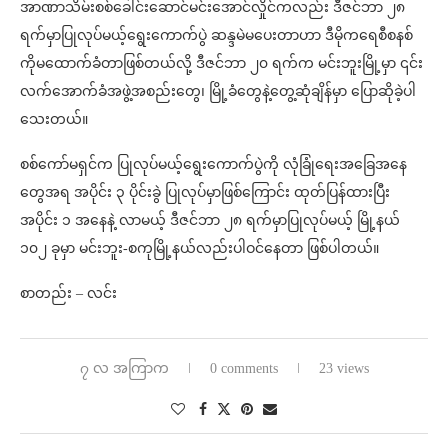
အာဏာသိမ်းစစ်ခေါင်းဆောင်မင်းအောင်လှိုင်ကလည်း ဒီဇင်ဘာ ၂၈
ရက်မှာပြုလုပ်မယ့်ရွေးကောက်ပွဲ ဆန္ဒမဲမပေးတာဟာ ဒီမိုကရေစီစနစ်
ကိုမထောက်ခံတာဖြစ်တယ်လို့ ဒီဇင်ဘာ ၂၀ ရက်က မင်းဘူးမြို့မှာ ၎င်း
လက်အောက်ခံအဖွဲ့အစည်းတွေ၊ မြို့ခံတွေနဲ့တွေ့ဆုံချိန်မှာ ပြောဆိုခဲ့ပါ
သေးတယ်။
စစ်ကော်မရှင်က ပြုလုပ်မယ့်ရွေးကောက်ပွဲကို လုံခြုံရေးအခြေအနေ
တွေအရ အပိုင်း ၃ ပိုင်းခွဲ ပြုလုပ်မှာဖြစ်ကြောင်း ထုတ်ပြန်ထားပြီး
အပိုင်း ၁ အနေနဲ့ လာမယ့် ဒီဇင်ဘာ ၂၈ ရက်မှာပြုလုပ်မယ့် မြို့နယ်
၁၀၂ ခုမှာ မင်းဘူး-စကုမြို့နယ်လည်းပါဝင်နေတာ ဖြစ်ပါတယ်။
စာတည်း – လင်း
၇ လ အကြာက
0 comments
23 views