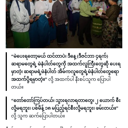
“မဲပေးရတော့မယ် ထင်တာပဲ၊ ဒီနေ့ (ဒီဇင်ဘာ ၄ရက်)
ဆရာမတွေရဲ့ မဲနံပါတ်တွေကို အထက်လူကြီးတွေဆို ပေးရ
မှာတဲ့၊ ဆရာမရဲ့မဲနံပါတ် အိမ်ကလူတွေရဲ့မဲနံပါတ်တွေရော
အထက်ပို့ရမှာတဲ့။”
လို့ အထက်ပါ နီးစပ်သူက ပြောပါ
တယ်။
“တော်တော်ကြပ်တယ်၊ သွားရလာရတာတွေ၊ ၂ ယောက် စီး
လို့မရဘူး၊ ပစ်မိန့် ၁၈ မပြည့်ရင်စီးလို့မရဘူး၊ ဖမ်းတယ်။”
လို့ သူက ဆက်ပြောပါတယ်။