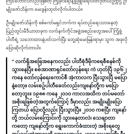
ကြီး(ဟောင်း)လည်းဖြစ်တဲ့ ကြံ့ခိုင်ရေးနဲ့ဖွံ့ဖြိုးရေးပါတီဒုတိယဥက္ကဌ ဦး
မျိုးဇော်သိန်းက မေးခွန်းထုတ်လိုက်ပါတယ်။
ဦးမျိုးဇော်သိန်းကို စစ်ကော်မရှင်ဘက်က ရပ်တည်ရေးသားနေတဲ့
ပြည်တွင်းမီဒီယာတခုက လက်နက်ကိုင်အဖွဲ့အစည်းတွေအပေါ် ကြံ့ဖွံ့
ပါတီရဲ့ သဘောထားနဲ့ပတ်သက်ပြီး တွေ့ဆုံမေးမြန်းရာမှာ သူက အခုလို
ပြောဆိုလိုက်တာပါ။
” လက်ရှိအခြေအနေကလည်း ပါတီစုံဒီမိုကရေစီစနစ်ကို
သွားနေပြီ။ စစ်အာဏာရှင်တော်လှန်ရေး ကဲ ဟုတ်ပြီ ၁၉၆၂
ကနေ တော်လှန်ရေးကောင်စီ အဲ့ကာလက ပြီးသွားပြီ မပြော
နဲ့တော့။ လမ်းစဥ်ပါတီခေတ်လည်းကျနော်တို့က မပြော
တော့ဘူး။ ၁၉၈၈ ကနေ ၂၀၁၀ ကာလအထိက တပ်မတော်
အစိုးရဖြစ်တဲ့အတွက်ကြောင့် ဒီမှာလည်း အမျိုးမျိုးပြော
ကြတယ် ပြောလို့လည်း ပြီးသွားပြီ။ ၂၀၁၀ ကစပြီး ကျနော်
တို့ ဘယ်လမ်းကြောင်းကို သွားနေတာလဲ၊ သေချာတာ
ကတော့ ကျနော်တို့က ရွေးကောက်ခံထားတဲ့ အစိုးရတွေ