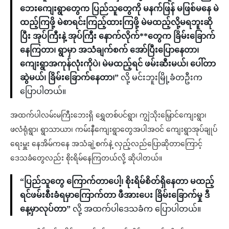
ဘေးကျေးရွာတွေက ပြည်သူတွေကို မနက်ဖြန် မဖြစ်မနေ မဲ
ထည့်ကြဖို့ မဲစာရင်းကြည့်ထားကြဖို့ မဲမထည့်လို့မရဘူးဆို
ပြီး အုပ်ကြီးနဲ့ အုပ်ကြီး နောက်လိုက်**တွေက ခြိမ်းခြောက်
နေကြတာ၊ ရွာမှာ အသံချက်စက် အော်ပြီးပြောနေတာ၊
ကျေးရွာအကုန်လုံးကိုပဲ၊ မဲမထည့်ရင် ဖမ်းဆီးမယ်၊ ပေါ်တာ
ဆွဲမယ်၊ ခြိမ်းခြောက်နေတာ၊”
လို့ မင်းဘူးမြို့ခံတဦးက
ပြောပါတယ်။
အထက်ပါလမ်းမကြီးဘေးရှိ ရွှေတစ်ပင်ရွာ၊ ကျွဲသိုးမြှောင်ကျေးရွာ၊
ဖလံရုံရွာ၊ ရွာသာယာ၊ ကမ်းနီကျေးရွာတွေအပါအဝင် ကျေးရွာအုပ်ချုပ်
ရေးမှူး နေအိမ်ကနေ အသံချဲ့စက်နဲ့ လှည့်လည်ပြောဆိုတာကြောင့်
ဒေသခံတွေလည်း စိုးရိမ်နေကြတယ်လို့ ဆိုပါတယ်။
“ပြည်သူတွေ ကြောက်တာပေါ့၊ စိုးရိမ်စိတ်ရှိနေတာ မထည့်
ရင်ဖမ်းစီးခံရမှာကြောက်တာ ဖီအားပေး ခြိမ်းခြောက်မှု ဒီ
နေ့မှာလုပ်တာ”
လို့ အထက်ပါဒေသခံက ပြောပါတယ်။