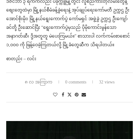
ဒီဇင်ဘာ ၃ ရက်ကလည်း ပခုက္ကူမြို့တွင်း လူစည်ကားတဲ့လမ်းတွေနဲ့
စျေးတွေထဲမှာ မြို့နယ်စီမံခန့်ခွဲရေးနဲ့ အုပ်ချုပ်ရေးကော်မတီ ဥက္ကဌ ဦး
အောင်စိုးမိုး၊ မြို့နယ်ရွေးကောက်ပွဲ ကော်မရှင် အဖွဲ့ခွဲ ဥက္ကဌ ဦးကျော်
ခင်တို့ ဦးဆောင်ပြီး “ရွေးကောက်ပွဲမှသည် ပိုမိုကောင်းမွန်သော
အနာဂတ်ဆီ၊ ဒို့အတူတူ မဲပေးကြမယ်။” စာသားပါ လက်ကမ်းစာစောင်
၁,၀၀၀ ကို ဖြန့်ဝေခဲ့ကြတယ်လို့ မြို့ခံတွေဆီက သိရပါတယ်။
စာတည်း – လင်း
၈ လ အကြာက
0 comments
32 views