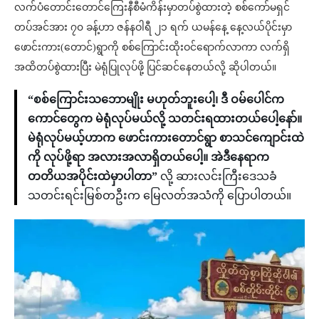
လက်ပံတောင်းတောင်ကြေးနီစီမံကိန်းမှာတပ်စွဲထားတဲ့ စစ်ကော်မရှင်
တပ်အင်အား ၇၀ ခန့်ဟာ ဇန်နဝါရီ ၂၁ ရက် ယမန်နေ့ နေ့လယ်ပိုင်းမှာ
ဖောင်းကား(တောင်)ရွာကို စစ်ကြောင်းထိုးဝင်ရောက်လာကာ လက်ရှိ
အထိတပ်စွဲထားပြီး မဲရုံပြုလုပ်ဖို့ ပြင်ဆင်နေတယ်လို့ ဆိုပါတယ်။
“စစ်ကြောင်းသဘောမျိုး မဟုတ်ဘူးပေါ့၊ ဒီ ဝမ်ပေါင်က
ကောင်တွေက မဲရုံလုပ်မယ်လို့ သတင်းရထားတယ်ပေါ့နော်။
မဲရုံလုပ်မယ့်ဟာက ဖောင်းကားတောင်ရွာ စာသင်ကျောင်းထဲ
ကို လုပ်ဖို့ရာ အလားအလာရှိတယ်ပေါ့။ အဲဒီနေရာက
တတိယအပိုင်းထဲမှာပါတာ”
လို့ ဆားလင်းကြီးဒေသခံ
သတင်းရင်းမြစ်တဦးက မြေလတ်အသံကို ပြောပါတယ်။