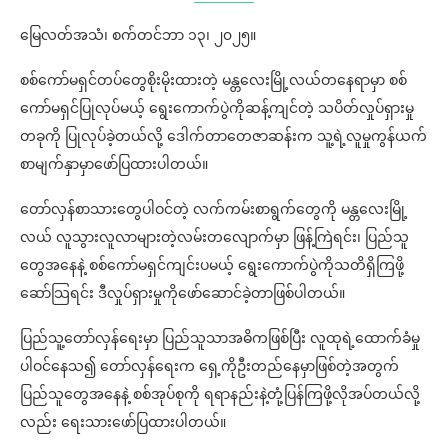
မြေလတ်အသံ၊ စက်တင်ဘာ ၁၃၊ ၂၀၂၅။
စစ်ကော်မရှင်တပ်တွေစိုးမိုးထားတဲ့ မန္တလေးမြို့လယ်တနေရာမှာ စစ်
ကော်မရှင်ပြုလုပ်မယ့် ရွေးကောက်ပွဲကိုဆန့်ကျင်တဲ့ သပိတ်လှုပ်ရှားမှု
တခုကို ပြုလုပ်ခဲ့တယ်လို့ ဒေါက်တာတေဇာဆန်းက သူ့ရဲ့လူမှုကွန်ယက်
စာမျက်နှာမှာဖော်ပြထားပါတယ်။
တော်လှန်စာသားတွေပါဝင်တဲ့ လက်ကမ်းစာရွက်တွေကို မန္တလေးမြို့
လယ် လူသွားလူလာများတဲ့လမ်းတလျောက်မှာ ဖြန့်ကြဲရင်း၊ ပြည်သူ
တွေအနေနဲ့ စစ်ကော်မရှင်ကျင်းပမယ့် ရွေးကောက်ပွဲကိုသတိရှိကြဖို့
ဆော်သြရင်း ဒီလှုပ်ရှားမှုကိုဖော်ဆောင်ခဲ့တာဖြစ်ပါတယ်။
ပြည်သူ့တော်လှန်ရေးမှာ ပြည်သူသာအဓိကဖြစ်ပြီး လူထုရဲ့ထောက်ခံမှု
ပါဝင်နေသ၍ တော်လှန်ရေးက ရှေ့ကိုဦးတည်နေမှာဖြစ်တဲ့အတွက်
ပြည်သူတွေအနေနဲ့ စစ်အုပ်စုကို ရရာနည်းနဲ့တုံ့ပြန်ကြဖို့လိုအပ်တယ်လို့
လည်း ရေးသားဖော်ပြထားပါတယ်။