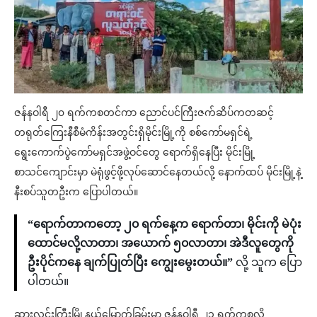
ဇန်နဝါရီ ၂၀ ရက်ကစတင်ကာ ညောင်ပင်ကြီးဇက်ဆိပ်ကတဆင့်
တရုတ်ကြေးနီစီမံကိန်းအတွင်းရှိမိုင်းမြို့ကို စစ်ကော်မရှင်ရဲ့
ရွေးကောက်ပွဲကော်မရှင်အဖွဲ့ဝင်တွေ ရောက်ရှိနေပြီး မိုင်းမြို့
စာသင်ကျောင်းမှာ မဲရုံဖွင့်ဖို့လုပ်ဆောင်နေတယ်လို့ နောက်ထပ် မိုင်းမြို့နဲ့
နီးစပ်သူတဦးက ပြောပါတယ်။
“ရောက်တာကတော့ ၂၀ ရက်နေ့က ရောက်တာ၊ မိုင်းကို မဲပုံး
ထောင်မလို့လာတာ၊ အယောက် ၅၀လာတာ၊ အဲဒီလူတွေကို
ဦးပိုင်ကနေ ချက်ပြုတ်ပြီး ကျွေးမွေးတယ်။”
လို့ သူက ပြော
ပါတယ်။
ဆားလင်းကြီးမြို့နယ်မြောက်ခြမ်းမှာ ဇန်နဝါရီ ၂၁ ရက်ကစလို့