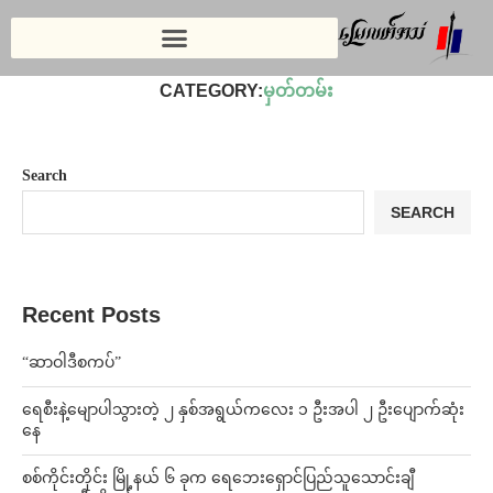
Home
»
ဆောင်းပါး
»
မှတ်တမ်း
CATEGORY:
မှတ်တမ်း
Search
SEARCH
Recent Posts
“ဆာဝါဒီစကပ်”
ရေစီးနဲ့မျောပါသွားတဲ့ ၂ နှစ်အရွယ်ကလေး ၁ ဦးအပါ ၂ ဦးပျောက်ဆုံး
နေ
စစ်ကိုင်းတိုင်း မြို့နယ် ၆ ခုက ရေဘေးရှောင်ပြည်သူသောင်းချီ