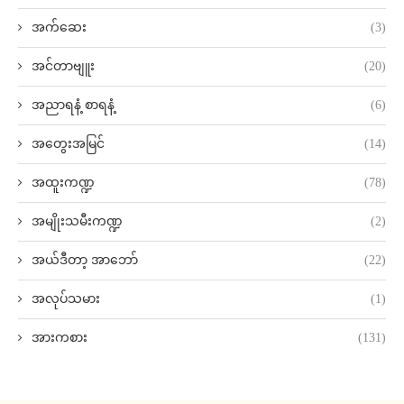
အက်ဆေး
(3)
အင်တာဗျူး
(20)
အညာရနံ့ စာရနံ့
(6)
အတွေးအမြင်
(14)
အထူးကဏ္ဍ
(78)
အမျိုးသမီးကဏ္ဍ
(2)
အယ်ဒီတာ့ အာဘော်
(22)
အလုပ်သမား
(1)
အားကစား
(131)