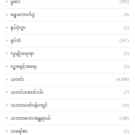
မှုခင်း
(292)
ရွေးကောက်ပွဲ
(9)
ရုပ်ပုံလွှာ
(1)
ရုပ်သံ
(547)
လူမျိုးရေးရာ
(2)
လူ့အခွင့်အရေး
(1)
သတင်း
(4,890)
သတင်းဆောင်းပါး
(7)
သဘာဝပတ်ဝန်းကျင်
(19)
သဘာဝဘေးအန္တရာယ်
(140)
သရော်စာ
(2)