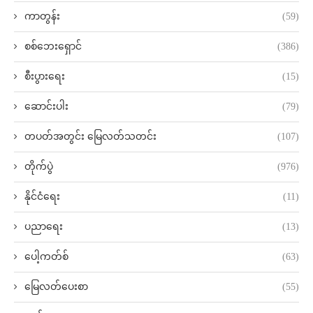
ကာတွန်း
(59)
စစ်ဘေးရှောင်
(386)
စီးပွားရေး
(15)
ဆောင်းပါး
(79)
တပတ်အတွင်း မြေလတ်သတင်း
(107)
တိုက်ပွဲ
(976)
နိုင်ငံရေး
(11)
ပညာရေး
(13)
ပေါ့ကတ်စ်
(63)
မြေလတ်ပေးစာ
(55)