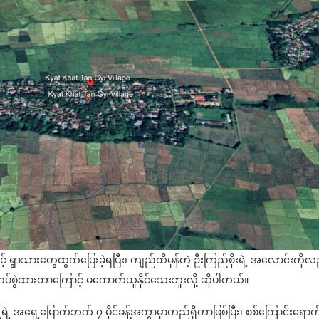
 ရွာသားတွေထွက်ပြေးခဲ့ရပြီး၊ ကျည်ထိမှန်တဲ့ ဦးကြည်စိုးရဲ့ အလောင်းကိုလ
တပ်စွဲထားတာကြောင့် မကောက်ယူနိုင်သေးဘူးလို့ ဆိုပါတယ်။
ဲ့ အရှေ့မြောက်ဘက် ၇ မိုင်ခန့်အကွာမှာတည်ရှိတာဖြစ်ပြီး၊ စစ်ကြောင်းရော