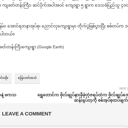
ကိုင်း၊ ကျခတ်တန်းကြီး၊ ဆင်ပိုက်အပါအဝင် ကျေးရွာ ၅ ရွာက ဒေသခံပြည်သူ ၄၀
၊ အောင်ရတနာအုပ်စု၊ ညောင်လှကျေးရွာမှာ တိုက်ပွဲဖြစ်ပွားပြီး စစ်တပ်က ဒရ
သိရပါတယ်။
ကျခတ်တန်းကြီးကျေးရွာ (Google Earth)
်းထိုး
မြေလတ်အသံ
next 
သနဲ့ ဗကသ
ရွှေတောင်က ဗိုလ်ချုပ်နားခိုခဲ့တဲ့ဇရပ်ထဲက ဗိုလ်ချုပ်အ
ဆန်းရုပ်တုကို စစ်အုပ်စုထပ်ဖျက
LEAVE A COMMENT