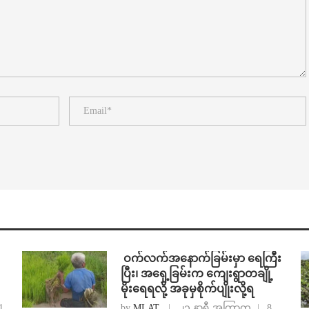
⁩ ⁨ဝက်လက်အနောက်ခြမ်းမှာ ရေကြီး
ပြီး၊ အရှေ့ခြမ်းက ကျေးရွာတချို့
မိုးရေရလို့ အခုမှစိုက်ပျိုးလို့ရ
1
by
MLAT
၂၁ နာရီ အကြာက
8