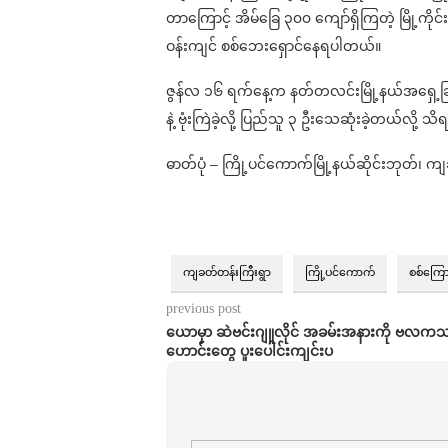
တာကြောင့် အိမ်​ခြေ ၃၀၀ ကျော်ရှိကြတဲ့ မြို့
ဝန်းကျင် စစ်ဘေးရှောင်နေရပါတယ်။
ဇွန်လ ၁၆ ရက်နေ့က နတ်တလင်းမြို့နယ်အရှေ့ခြမ်း
နဲ့ ဗုံးကြဲခဲ့လို့ ပြည်သူ ၃ ဦးသေဆုံးခဲ့တယ်လို့ 
ဓာတ်ပုံ – ကြို့ပင်ကောက်မြို့နယ်ဆိုင်းဘုတ်၊ 
ကျခတ်တန်းကြီးရွာ
ကြို့ပင်ကောက်
စစ်ကြောင
previous post
ယောမှာ ဆဲဗင်းဂျူလိုင် အခမ်းအနားကို ဗလက
ဟောင်းတွေ ပူးပေါင်းကျင်းပ