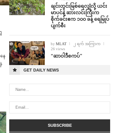
ချင်းတွင်းမြစ်ရေလျှံလို့ ယင်း
မာပင်နဲ့ ဆားလင်းကြီးက
စိုက်ခင်းဧက ၁၀၀ ခန့် ရေမြုပ်
ပျက်စီး
ါ
by
MLAT
၂ ရက် အကြာက
26 views
“ဆာဝါဒီစကပ်”
ိနေ
ဲ့
GET DAILY NEWS