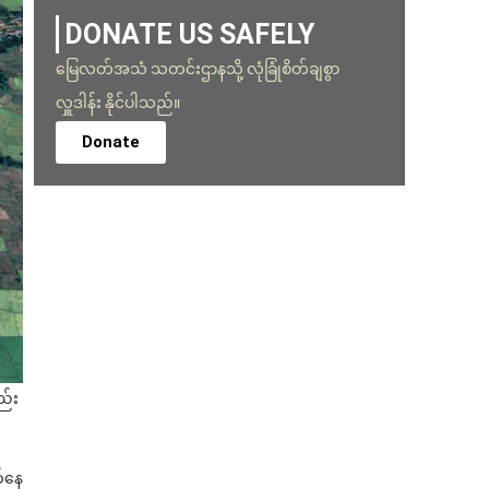
DONATE US SAFELY
မြေလတ်အသံ သတင်းဌာနသို့ လုံခြုံစိတ်ချစွာ
လှူဒါန်း နိုင်ပါသည်။
Donate
ည်း
က်နေ