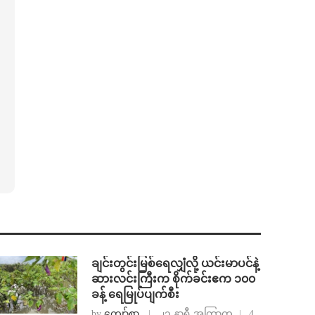
ချင်းတွင်းမြစ်ရေလျှံလို့ ယင်းမာပင်နဲ့
ဆားလင်းကြီးက စိုက်ခင်းဧက ၁၀၀
ခန့် ရေမြုပ်ပျက်စီး
by
ကျော်စွာ
၂၁ နာရီ အကြာက
4