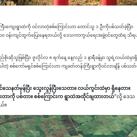
းကြီးကျေးရွာထဲကို ဝင်လာတဲ့စစ်ကြောင်းဟာ တောင်သူ ၁ ဦးကိုပစ်သတ်ခဲ့ပြီး၊
၄၀၀၀ ဝန်းကျင်ထွက်ပြေးနေရတယ်လို့ ဒေသကာကွယ်ရေးအဖွဲ့ဝင်တွေထံရ သိရပ
ိုသူဖြစ်ပြီး၊ ဇူလိုင်လ ၈ ရက်နေ့ နေ့လည် ၁ နာရီခန့်မှာ သူရဲ့လယ်ထဲမှာရှ
တဲ့ စစ်ကော်မရှင်စစ်ကြောင်းဟာ ကျခတ်တန်းကြီးရွာကိုဝင်လာချိန် ပစ်သတ်ခ
်သေနတ်မှန်ပြီး သွေးလွန်ပြီးသေတာ။ လယ်ကွင်းထဲမှာ ရှိနေတာ။
ေးတာကို ပစ်တာ။ စစ်ကြောင်းက ရွာထဲအထိုင်ချထားတယ်”
လို့ ဒေသ
ယ်။