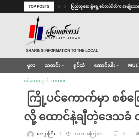
TOP POSTS
⁩ ⁨ပြည်သူဆေးရုံရှေ့ စစ်တပ်ဂိတ်က အမျိုးသာ
MYAELATT ATHAN
SHARING INFORMATION TO THE LOCAL
မူလ
သတင်း
ရုပ်သံ
ဆောင်းပါး
MUL
စစ်ဘေးရှောင်
,
သတင်း
⁩ ⁨ကြို့ပင်ကောက်မှာ စစ်
လို့ ထောင်နဲ့ချီတဲ့ဒေသခ
ကျော်ကြီး
၁ လ အကြာက
0