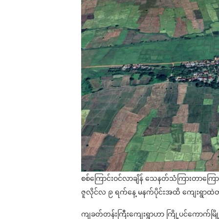
စစ်ကြောင်းဝင်လာချိန် သေနတ်သံကြားတာကြောင့်
ဇူလိုင်လ ၉ ရက်နေ့ မနက်ပိုင်းအထိ ကျေးရွာထဲ
ကျခတ်တန်းကြီးကျေးရွာဟာ ကြို့ပင်ကောက်မြို့ရ