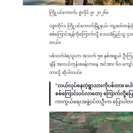
ကြို့ပင်ကောက်၊ ဇူလိုင် ၉၊ ၂၀၂၆။
ပဲခူးတိုင်း၊ ကြို့ပင်ကောက်မြို့နယ်၊ ကျခတ်တန်
စစ်ကြောင်းရန်ကိုကြောက်လို့ ဒေသခံပြည်သူ 
တယ်။
ပစ်သတ်ခံရသူဟာ အသက် ၅၈ နှစ်အရွယ် ဦးကြည်စိုးဆ
ချိန် အလယ်ကုန်းစခန်းကနေ အင်အား ၆၀ ကျော်ပါ
တာလို့ ဆိုပါတယ်။
“လယ်လုပ်နေတဲ့ရွာသားကိုပစ်တာ။ ပေါင
စစ်ကြောင်းဝင်လာတော့ ကြောက်လို့ပြ
ကာကွယ်ရေးအဖွဲ့ဝင်တဦးက ပြောပါတ