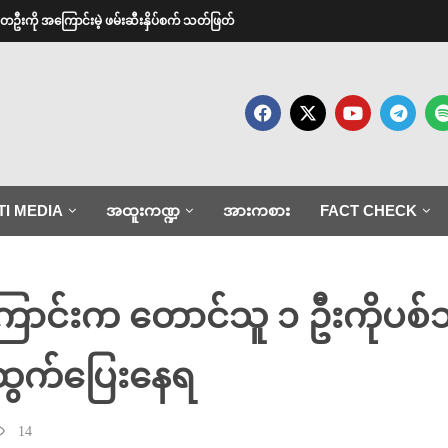
းတဦးကို အကြောင်းမဲ့ ဖမ်းဆီးနှိပ်စက် သတ်ဖြတ်
TI MEDIA
အထူးကဏ္ဍ
အားကစား
FACT CHECK
ကြောင်းက တောင်သူ ၁ ဦးကိုပစ်သ
ံ ထွက်ပြေးနေရ
14