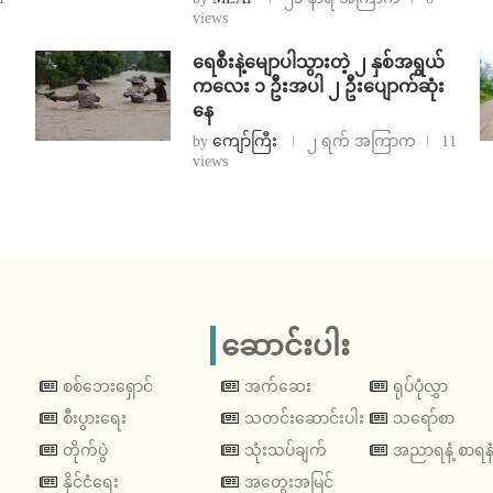
views
ရေစီးနဲ့မျောပါသွားတဲ့ ၂ နှစ်အရွယ်
ကလေး ၁ ဦးအပါ ၂ ဦးပျောက်ဆုံး
နေ
by
ကျော်ကြီး
၂ ရက် အကြာက
11
views
ဆောင်းပါး
စစ်ဘေးရှောင်
အက်ဆေး
ရုပ်ပုံလွှာ
စီးပွားရေး
သတင်းဆောင်းပါး
သရော်စာ
တိုက်ပွဲ
သုံးသပ်ချက်
အညာရနံ့ စာရနံ
နိုင်ငံရေး
အတွေးအမြင်