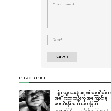
RELATED POST
⁩ ⁨ပြည်သူဆေးရုံရှေ့ စစ်တပ်ဂိတ်က
အမျိုးသားတဦးကို အကြောင်းမဲ့
ဖမ်းဆီးနှိပ်စက် သတ်ဖြတ်
by
ကျော်ကြီး
၃ မိနစ် အကြာက