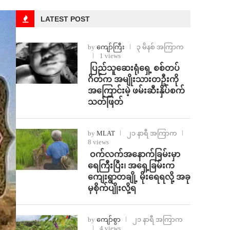
LATEST POST
by
ကျော်ကြီး
၃ မိနစ် အကြာက
1 views
⁩ ⁨ပြည်သူဆေးရုံရှေ့ စစ်တပ်
ဂိတ်က အမျိုးသားတဦးကို
အကြောင်းမဲ့ ဖမ်းဆီးနှိပ်စက်
သတ်ဖြတ်
by
MLAT
၂၁ နာရီ အကြာက
8 views
⁩ ⁨ဝက်လက်အနောက်ခြမ်းမှာ
ရေကြီးပြီး၊ အရှေ့ခြမ်းက
ကျေးရွာတချို့ မိုးရေရလို့ အခု
မှစိုက်ပျိုးလို့ရ
by
ကျော်စွာ
၂၁ နာရီ အကြာက
4 views