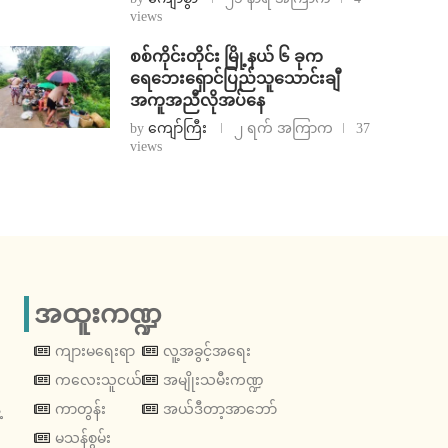
views
စစ်ကိုင်းတိုင်း မြို့နယ် ၆ ခုက
ရေဘေးရှောင်ပြည်သူသောင်းချီ
အကူအညီလိုအပ်နေ
by
ကျော်ကြီး
၂ ရက် အကြာက
37
views
အထူးကဏ္ဍ
ကျားမရေးရာ
လူ့အခွင့်အရေး
ကလေးသူငယ်
အမျိုးသမီးကဏ္ဍ
့
ကာတွန်း
အယ်ဒီတာ့အာဘော်
မသန်စွမ်း