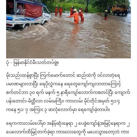
ပုံ – မြန်မာနိုင်ငံမီးသတ်တပ်ဖွဲ့။
မိုးသည်းထန်စွာပြီး ကြက်မောက်တောင် ဆည်ထဲကို ဝင်လာတဲ့ရေ
ပမာဏများလာပြီး ရေပိုလွှဲကနေ ရေတွေကျော်ကျလာတာကြောင့်
စက်တင်ဘာ ၃၀ ရက် မနက် ၅ နာရီကျော်လောက်ကစတင်ပြီး ကျောက်
ပန်းတောင်း-မိတ္ထီလာ လမ်းမကြီး၊ ကားလမ်း မိုင်တိုင်အမှတ် ၅၁/၄
ကနေ ၅၁/ ၇ အကြား ၃ ဖာလုံလောက်မှာ ရေကျော်ခဲ့တာပါ။
ရေကကားလမ်းပေါ်မှာ အနိမ့်ဆုံးနေရာ ၂ ပေခွဲကျော်နဲ့အမြင့်နေရာက ၂
ပေလောက်ထိမြင့်တက်ခဲ့ရာ ကားလေးတွေကို မပေးသွားတော့ဘဲ ကား