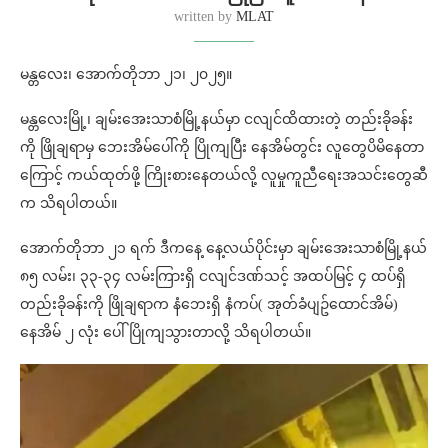
written by
MLAT
မန္တလေး၊ အောက်တိုဘာ ၂၁၊ ၂၀၂၅။
မန္တလေးမြို့၊ ချမ်းအေးသာစံမြို့နယ်မှာ ငလျင်ထိထားတဲ့ တည်းခိုခန်း
ကို ဖြိုချရာမှ ဘေးအိမ်ပေါ်ကို ပြိုကျပြီး နေအိမ်တွင်း လူတွေပိမိနေတာ
ကြောင့် ကယ်ထုတ်ဖို့ ကြိုးစားနေတယ်လို့ လူမှုကူညီရေးအသင်းတွေဆီ
က သိရပါတယ်။
အောက်တိုဘာ ၂၁ ရက် ဒီကနေ့ နေ့လယ်ပိုင်းမှာ ချမ်းအေးသာစံမြို့နယ်
၈၅ လမ်း၊ ၃၃-၃၄ လမ်းကြားရှိ ငလျင်ဒဏ်သင့် အထပ်မြင့် ၄ ထပ်ရှိ
တည်းခိုခန်းကို ဖြိုချရာက နံဘေးရှိ နံကပ်( အုတ်ခံပျဥ်ထောင်အိမ်)
နေအိမ် ၂ လုံး ပေါ်ပြိုကျသွားတာလို့ သိရပါတယ်။