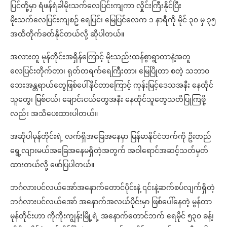
ပြင်တို့မှာ ရံဖန်ရံခါမိုးသက်လေပြင်းကျကာ လှိုင်းကြီးနိုင်ပြီး
မိုးသက်လေပြင်းကျစဥ် ရေပြင်၊ မြေပြင်လေက ၁ နာရီကို မိုင် ၃၀ မှ ၃၅
အထိတိုက်ခတ်နိုင်တယ်လို့ ဆိုပါတယ်။
အလားတူ မုန်တိုင်းအရှိန်ကြောင့် မိုးသည်းထန်စွာရွာတာနဲ့အတူ
လေပြင်းတိုက်တာ၊ ရုတ်တရက်ရေကြီးတာ၊ မြေပြိုတာ စတဲ့ သဘာဝ
ဘေးအန္တရာယ်တွေဖြစ်ပေါ်နိုင်တာကြောင့် ကုန်းမြင့်ဒေသအနီး နေထိုင်
သူတွေ၊ မြစ်ငယ်၊ ချောင်းငယ်တွေအနီး နေထိုင်သူတွေသတိပြုကြဖို့
လည်း အသိပေးထားပါတယ်။
အဆိုပါမုန်တိုင်းရဲ့ လက်ရှိအခြေအနေမှာ မြန်မာနိုင်ငံဘက်ကို ဦးတည်
ရွေ့လျားမယ်အခြေအနေမရှိတဲ့အတွက် အဝါရောင်အဆင့်သတ်မှတ်
ထားတယ်လို့ ဖော်ပြပါတယ်။
ဘင်္ဂလားပင်လယ်အော်အနောက်တောင်ပိုင်းနဲ့ ၎င်းနဲ့ဆက်စပ်လျက်ရှိတဲ့
ဘင်္ဂလားပင်လယ်အော် အနောက်အလယ်ပိုင်းမှာ ဖြစ်ပေါ်နေတဲ့ မွန်တာ
မုန်တိုင်းဟာ ကိုကိုးကျွန်းမြို့ရဲ့ အနောက်တောင်ဘက် ရေမိုင် ၅၃၀ ခန့်၊