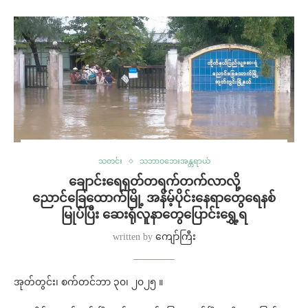
သတင်း
သဘာဝဘေးအန္တရာယ်
ချောင်းရေရုတ်တရက်တက်လာလို့
ညောင်ခြေထောက်မြို့ အနိမ့်ပိုင်းနေရာတွေရေနစ်
မြုပ်ပြီး ဆေးရုံလူနာတွေပြောင်းရွှေ့ရ
written by
ကျော်ကြီး
အုတ်တွင်း၊ စက်တင်ဘာ ၃၀၊ ၂၀၂၅ ။