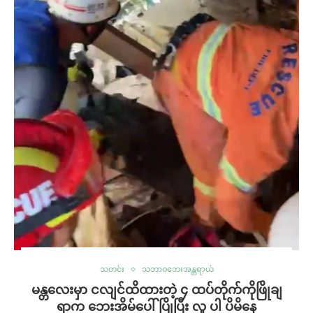
သတင်း
သဘာဝဘေးအန္တရာယ်
မန္တလေးမှာ ငလျင်ထိထားတဲ့ ၄ ထပ်တိုက်ကိုဖြိုချ
ရာက ဘေးအိမ်ပေါ်ပြိုပြီး လူ ပါ ပိမိနေ