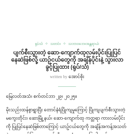
ရုပ်သံ
သတင်း
သဘာဝဘေးအန္တရာယ်
ပျက်စီးသွားတဲ့ ဆော-ကျောက်ထုလမ်းပိုင်းပြုပြင်
နေဆဲဖြစ်လို့ ယာဥ်ငယ်တွေကို အချိန်ပိုင်းနဲ့ သွားလာ
ခွင့်ပြုထား (ရုပ်/သံ)
written by
အောင်စိုး
မြေလတ်အသံ၊ စက်တင်ဘာ ၂၉၊ ၂၀၂၅။
မိုးသည်းထန်စွာရွာပြီး တောင်နံရံပြိုကျမှုကြောင့် ပြိုကျပျက်စီးသွားတဲ့
မကွေးတိုင်း၊ ဆောမြို့နယ်၊ ဆော-ကျောက်ထု ကတ္တရာ ကားလမ်းပိုင်း
ကို ပြုပြင်နေဆဲဖြစ်တာကြောင့် ယာဥ်ငယ်တွေကို အချိန်အကန့်အသတ်