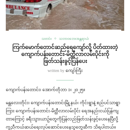
သတင်း
သဘာဝဘေးအန္တရာယ်
ကြက်မောက်တောင်ဆည်ရေကျော်လို့ ပိတ်ထားတဲ့
ကျောက်ပန်းတောင်း-မိတ္ထီလာလမ်းပိုင်းကို
ဖြတ်သန်းခွင့်ပြန်ပေး
written by
ကျော်ကြီး
ကျောက်ပန်းတောင်း၊ အောက်တိုဘာ ၁၊ ၂၀၂၅။
မန္တလေးတိုင်း၊ ကျောက်ပန်းတောင်းမြို့နယ်၊ ကိုင်းရွာနဲ့ စည်ပင်သာရွာ
ကြား ကျောက်ပန်းတောင်း-မိတ္ထီလာလမ်းပိုင်း ရေအနည်းငယ်ပြန်ကျ
တာကြောင့် ခရီးသွားယာဥ်တွေကိုပြန်လည်ဖြတ်သန်းခွင့်ပေးနေပြီလို့
ကူညီကယ်ဆယ်ရေးလုပ်ဆောင်ပေးနေသူတွေဆီက သိရပါတယ်။