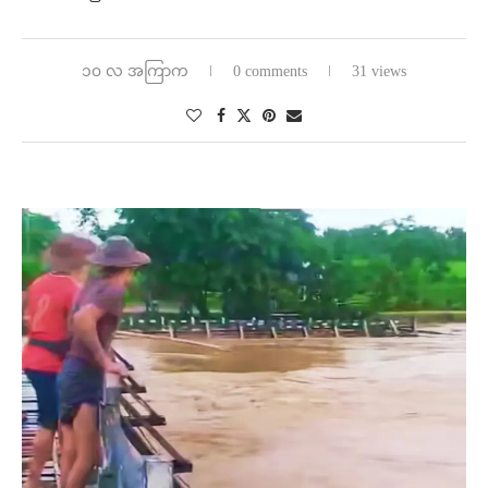
၁၀ လ အကြာက
0 comments
31 views