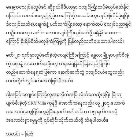
မနေ့ကငလျင်မလှုပ်ခင် ဆိုရှယ်မီဒီယာမှာ ငလျင်ကြီးထပ်မံလှုပ်ခတ်နိုင်
ကြောင်း သတင်းတွေပျံ့နှံ့ခဲ့တာကြောင့် ဒေသခံတွေလည်းစိုးရိမ်ခဲ့ရပြီး
ဒီငလျင်သတိပေးချက်နဲ့ ပတ်သက်ပြီးတော့ နောက်ထပ် ငလျင်ပညာရှင်
တဦးကတော့ လတ်တလောငလျင်ကြီးလှုပ်ခတ်ဖို့ မရှိနိုင်သေးတာ
ကြောင့် စိုးရိမ်စိတ်မလွန်ကဲကြဖို့ကို ပြန်လည်သတိပေးထားပါတယ်။
မတ် ၂၈ ရက်မှာလှုပ်ခတ်ခဲ့တဲ့ငလျင်ကြီးကြောင့် ‌မန္တလးမြို့မှာပျက်စီးခဲ့
တဲ့ ဈေးနဲ့ အဆောက်အဦတွေ ယခုအချိန်ထိပြန်လည်ပြုပြင်
တည်ဆောက်နေရဆဲဖြစ်ကာ နောက်ဆက်တွဲ ငလျင်ငယ်တွေလည်း
ဆက်တိုက်လှုပ်ခတ်နေဆဲဖြစ်ပါတယ်။
ဒါ့အပြင် ငလျင်ကြောင့်လူအစုလိုက်အပြုံလိုက်သေဆုံးခဲ့ပြီး ပြိုကျ
ပျက်စီးခဲ့တဲ့ SKY Villa ကွန်ဒို အောက်ကနေလည်း လူ ၂၀၇ ယောက်
အလောင်းတွေပြန်တွေ့ခဲ့ပြီးနောက် စက်တင်ဘာ ၁၅ ရက်‌ကစလို့
အလောင်းရှာဖွေမှုကို ရပ်ဆိုင်းလိုက်တယ်လို့ သိရပါတယ်။
သတင်း – မြတ်