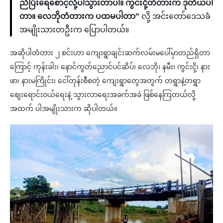
ညိပြီးရေစောင့်လို့ပါသွားတာပါ။ ကွင်းငို့တံတားက ဒုတိယပါ
တာ။ လေဘိုတံတားက ပထမပါတာ”
လို့ အင်းတော်ဒေသခံ
အမျိုးသားတဦးက ပြောပါတယ်။
အဆိုပါတံတား ၂ စင်းဟာ ကျေးရွာချင်းဆက်လမ်းမပေါ်မှာတည်ရှိတာ
ကြောင့် ကုန်းခါး၊ နောင်ကွတ်ညောင်ပင်ဆိပ်၊ လေဘို၊ နမီး၊ ကွင်းငို့၊ နား
ဖာ၊ နားမကြိုင်း၊ ငေါ်တုန်းစီစတဲ့ ကျေးရွာတွေအတွက် တရွာနဲ့တရွာ
စျေးရောင်းဝယ်ရေးနဲ့ သွားလာရေးအခက်အခဲ ဖြစ်နေကြတယ်လို့
အထက် ပါအမျိုးသားက ဆိုပါတယ်။