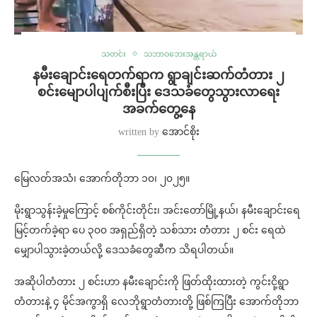
သတင်း
သဘာဝဘေးအန္တရာယ်
နမီးချောင်းရေတက်ရာက ရွာချင်းဆက်တံတား ၂
စင်းမျောပါပျက်စီးပြီး ဒေသခံတွေသွားလာရေး
အခက်တွေ့နေ
written by
အောင်စိုး
မြေလတ်အသံ၊ အောက်တိုဘာ ၁၀၊ ၂၀၂၅။
မိုးရွာသွန်းခဲ့မှုကြောင့် စစ်ကိုင်းတိုင်း၊ အင်းတော်မြို့နယ်၊ နမီးချောင်းရေ
မြင့်တက်ခဲ့ရာ ပေ ၃၀၀ အရှည်ရှိတဲ့ သစ်သား တံတား ၂ စင်း ရေထဲ
မျှောပါသွားခဲ့တယ်လို့ ဒေသခံတွေဆီက သိရပါတယ်။
အဆိုပါတံတား ၂ စင်းဟာ နမီးချောင်းကို ဖြတ်ထိုးထားတဲ့ ကွင်းငို့ရွာ
တံတားနဲ့ ၄ မိုင်အကွာရှိ လေဘိုရွာတံတားတို့ ဖြစ်ကြပြီး အောက်တိုဘာ