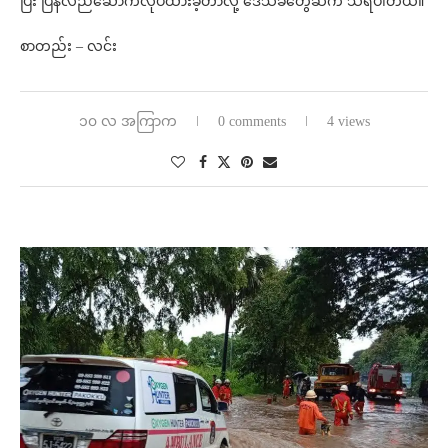
ပြီး ပြန်လည်ဆောက်လုပ်ထားခဲ့တာလို့ ဒေသခံတွေဆီက သိရပါတယ်။
စာတည်း – လင်း
၁၀ လ အကြာက
0 comments
4 views