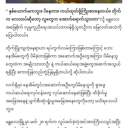
” နှစ်ယောက်မကဘူး။ ပိနေတာ။ ကယ်ထုတ်ဖို့ကြိုးစားနေတယ်။ တိုက်
က လေးထပ်ဆိုတော့ လူတွေက အောက်ရောက်သွားတာ”
လို့ မန္တလေး
အခြေစိုက် လူမှုကူညီရေးအသင်းတာဝန်ရှိသူတဦးက မြေလတ်အသံကို
ပြောပါတယ်။
တိုက်ပြိုကျတဲ့နေရာဟာ ရပ်ကွက်လမ်းကြားဖြစ်တာကြောင့် ဘေး
နေအိမ်တွေကို ပိမိခဲ့တာဖြစ်ကာ အဆောက်အဦတွေအကြား ပိမိနေသူ
တွေထဲက အမျိုးသားတဦး နဲ့ ကယ်ဆယ်ရေးအဖွဲ့တွေအဆက်အသွယ်
ရရှိပြီး စကားပြန်လည်တုံ့ပြန်မှုရှိတယ်လို့ ဆိုပါတယ်။
လက်ရှိမှာ နေအိမ်တွင်းအဆောက်အဦတွေပိမိနေသူကို ရှာဖွေ
ကယ်ဆယ်ရေးလုပ်ငန်းတွေ လုပ်ဆောင်နေဆဲဖြစ်ပြီး ထိခိုက်မှု
အခြေအနေနဲ့ ပျက်စီးဆုံးရှုံးမှုအခြေအနေတွေကိုတော့ မသိရသေးပါ
ဘူး။
မန္တလေးမြို့မှာ မတ် ၂၈ ရက်က လှုပ်ခတ်ခဲ့တဲ့အင်အားကြီးငလျင်အပြီး