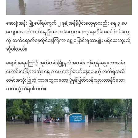
ဆေးရုံအနီး မြို့ပေါ်ရပ်ကွက် ၂ ခုနဲ့ အနိမ့်ပိုင်းတွေမှာလည်း ရေ ၃ ပေ
ကျော်လောက်တက်နေပြီး ဒေသခံတွေကတော့ နေအိမ်အပေါ်ထပ်တွေ
ကို တက်ရောက်နေထိုင်နေကြကာ ရွှေ့ပြောင်းရတာမျိုး မရှိသေးဘူးလို့
ဆိုပါတယ်။
ချောင်းရေကြောင့် အုတ်တွင်းမြို့နယ်အတွင်း ရန်ကုန်-မန္တလေးလမ်း
ဟောင်းပေါ်မှာလည်း ရေ ၁ ပေ ကျော်တက်နေပေမယ့် လက်ရှိအထိ
လမ်းအသုံးပြုတဲ့ ကားတွေကတော့ ပုံမှန်ဖြတ်သန်းသွားလာနိုင်သေး
တယ်လို့ သိရပါတယ်။