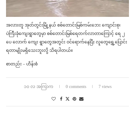
အလားတူ အုတ်တွင်းမြို့နယ် စစ်တောင်းမြစ်ကမ်းဘေး ကျောင်းစု၊
ပဲကြီးခုံကျေးရွာတွေမှာ စစ်တောင်းမြစ်ရေတက်လာတာကြောင့် ရေ ၂
ပေ လောက် ကျေး ရွာတွေအတွင်း ဝင်ရောက်နေပြီး လူတွေရွှေ့ပြောင်း
ရတာမျိုးမရှိသေးဘူးလို့ သိရပါတယ်။
စာတည်း – ဟိန်းစံ
၁၀ လ အကြာက
0 comments
7 views