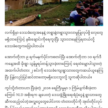
လက်ရှိမှာ ဒေသခံတွေအနေနဲ့ တရွာနဲ့တရွာသွားလာမှုပြုလုပ်ဖို့ လှေတွေ
မရှိတာကြောင့် နမီးချောင်းကိုရေကူးပြီး သွားလာနေကြရတယ်လို့
ဒေသခံတွေကပြောပါတယ်။
အောက်တိုဘာ ၉ ရက်မနက်ပိုင်းကစတင်ပြီး အောက်တိုဘာ ၁၀ ရက်ဒီ
ကနေ့အထိ မိုးရွာ သွန်မှုရပ်တန့်သွားခဲ့တာကြောင့် ရေထဲမျှောပါသွားတဲ့
အထက်ပါတံတား ၂ စင်းကို ဒေသခံကျေးရွာသားတွေကဆယ်ယူနေကြ
ပြီး ပြန်လည်ပြင်ဆင်တာတော့မရှိသေးဘူးလို့ သူကဆိုပါတယ်။
ကွင်းငို့တံတားဟာ ပြီးခဲ့တဲ့ ၂၀၁၈ ရေကြီးမှုမှာ ၁ ကြိမ်ပျက်စီးခဲ့တာ
ကြောင် NLD အစိုးရက ချပေးတဲ့ ဒေသဖွံ့ဖြိုးရေးရံပုံငွေနဲ့ ရွာသားတွေ
ဆီကထည့်ဝင်တဲ့အလှူငွေတွေပေါင်းကာ တံတားတိုင်ကို အုတ်တိုင်လုပ်