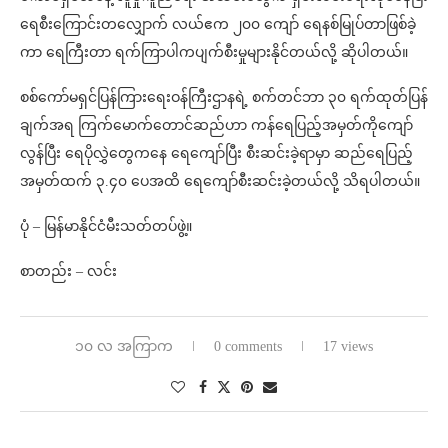
ရေစီးကြောင်းတလျှောက် လယ်ဧက ၂၀၀ ကျော် ရေနစ်မြုပ်တာဖြစ်ခဲ့
ကာ ရေကြီးတာ ရက်ကြာပါကပျက်စီးမှုများနိုင်တယ်လို့ ဆိုပါတယ်။
စစ်ကော်မရှင်ပြန်ကြားရေးဝန်ကြီးဌာနရဲ့ စက်တင်ဘာ ၃၀ ရက်ထုတ်ပြန်
ချက်အရ ကြက်မောက်တောင်ဆည်ဟာ ကန်ရေပြည့်အမှတ်ကိုကျော်
လွန်ပြီး ရေပိုလွှဲတွေကနေ ရေကျော်ပြီး စီးဆင်းခဲ့ရာမှာ ဆည်ရေပြည့်
အမှတ်ထက် ၃.၄၀ ပေအထိ ရေကျော်စီးဆင်းခဲ့တယ်လို့ သိရပါတယ်။
ပုံ – မြန်မာနိုင်ငံမီးသတ်တပ်ဖွဲ့။
စာတည်း – လင်း
၁၀ လ အကြာက
0 comments
17 views