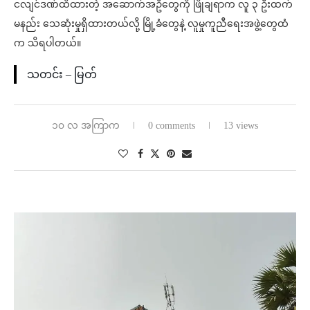
ငလျင်ဒဏ်ထိထားတဲ့ အဆောက်အဦတွေကို ဖြိုချရာက လူ ၃ ဦးထက်
မနည်း သေဆုံးမှုရှိထားတယ်လို့ မြို့ခံတွေနဲ့ လူမှုကူညီရေးအဖွဲ့တွေထံ
က သိရပါတယ်။
သတင်း – မြတ်
၁၀ လ အကြာက
0 comments
13 views