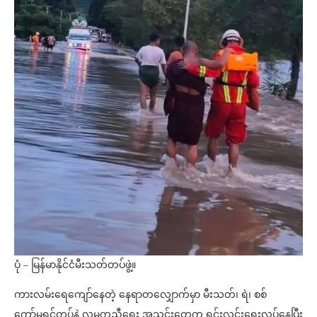
ပုံ – မြန်မာနိုင်ငံမီးသတ်တပ်ဖွဲ့။
ကားလမ်းရေကျော်နေတဲ့ နေရာတလျှောက်မှာ မီးသတ်၊ ရဲ၊ စစ်
ကော်မရှင်တပ်နဲ့ လူမှုကူညီရေး အသင်းတွေက ရှင်းလင်းရေးလုပ်နေပြီး