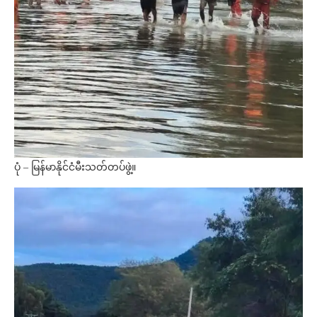
ပုံ – မြန်မာနိုင်ငံမီးသတ်တပ်ဖွဲ့။