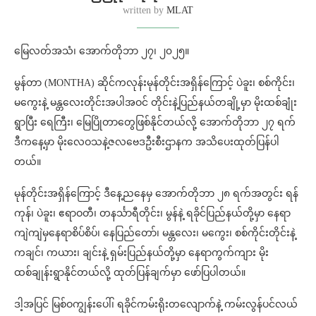
written by
MLAT
မြေလတ်အသံ၊ အောက်တိုဘာ ၂၇၊ ၂၀၂၅။
မွန်တာ (MONTHA) ဆိုင်ကလုန်းမုန်တိုင်းအရှိန်ကြောင့် ပဲခူး၊ စစ်ကိုင်း၊
မကွေးနဲ့ မန္တလေးတိုင်းအပါအဝင် တိုင်းနဲ့ပြည်နယ်တချို့မှာ မိုးထစ်ချုံး
ရွာပြီး ရေကြီး၊ မြေပြိုတာတွေဖြစ်နိုင်တယ်လို့ အောက်တိုဘာ ၂၇ ရက်
ဒီကနေ့မှာ မိုးလေဝသနဲ့ဇလဗေဒဦးစီးဌာနက အသိပေးထုတ်ပြန်ပါ
တယ်။
မုန်တိုင်းအရှိန်ကြောင့် ဒီနေ့ညနေမှ အောက်တိုဘာ ၂၈ ရက်အတွင်း ရန်
ကုန်၊ ပဲခူး၊ ဧရာဝတီ၊ တနင်္သာရီတိုင်း၊ မွန်နဲ့ ရခိုင်ပြည်နယ်တို့မှာ နေရာ
ကျဲကျဲမှနေရာစိပ်စိပ်၊ နေပြည်တော်၊ မန္တလေး၊ မကွေး၊ စစ်ကိုင်းတိုင်းနဲ့
ကချင်၊ ကယား၊ ချင်းနဲ့ ရှမ်းပြည်နယ်တို့မှာ နေရာကွက်ကျား မိုး
ထစ်ချုန်းရွာနိုင်တယ်လို့ ထုတ်ပြန်ချက်မှာ ဖော်ပြပါတယ်။
ဒါ့အပြင် မြစ်ဝကျွန်းပေါ်၊ ရခိုင်ကမ်းရိုးတလျောက်နဲ့ ကမ်းလွန်ပင်လယ်