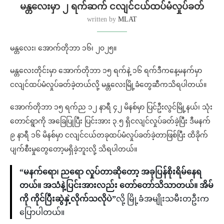
မန္တလေးမှာ ၂ ရက်ဆက် ငလျင်ငယ်ထပ်မံလှုပ်ခတ်
written by
MLAT
မန္တလေး၊ အောက်တိုဘာ ၁၆၊ ၂၀၂၅။
မန္တလေးတိုင်းမှာ အောက်တိုဘာ ၁၅ ရက်နဲ့ ၁၆ ရက်ဒီကနေ့မနက်မှာ
ငလျင်ထပ်မံလှုပ်ခတ်ခဲ့တယ်လို့ မန္တလေးမြို့ခံတွေဆီကသိရပါတယ်။
အောက်တိုဘာ ၁၅ ရက်ည ၁၂ နာရီ ၄၂ မိနစ်မှာ ပြင်ဦးလွင်မြို့နယ်၊ သုံး
တောင်ရွာကို အခြေပြုပြီး ပြင်းအား ၃.၅ ရှိငလျင်လှုပ်ခတ်ခဲ့ပြီး ဒီမနက်
၉ နာရီ ၁၆ မိနစ်မှာ ငလျင်ငယ်တခုထပ်မံလှုပ်ခတ်ခဲ့တာဖြစ်ပြီး ထိခိုက်
ပျက်စီးမှုတွေတော့မရှိခဲ့ဘူးလို့ သိရပါတယ်။
“မနက်ရော၊ ညရော လှုပ်တာဆိုတော့ အခုပြန်စိုးရိမ်နေရ
တယ်။ အသံနဲ့ပြင်းအားလည်း တော်တော်သိသာတယ်။ အိမ်
ကို ကိုင်ပြီးဆွဲနှဲ့လိုက်သလိုပဲ”
လို့ မြို့ခံအမျိုးသမီးတဦးက
ပြောပါတယ်။