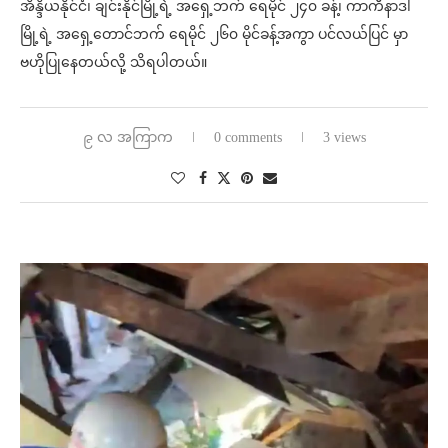
အိန္ဒိယနိုင်ငံ၊ ချင်းနိုင်မြို့ရဲ့ အရှေ့ဘက် ရေမိုင် ၂၄၀ ခန့်၊ ကာကီနာဒါ
မြို့ရဲ့ အရှေ့တောင်ဘက် ရေမိုင် ၂၆၀ မိုင်ခန့်အကွာ ပင်လယ်ပြင် မှာ
ဗဟိုပြုနေတယ်လို့ သိရပါတယ်။
၉ လ အကြာက
0 comments
3 views