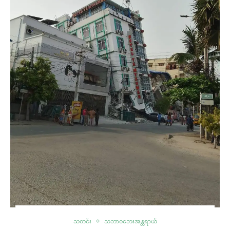
သတင်း
သဘာဝဘေးအန္တရာယ်