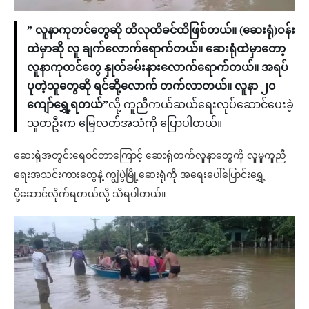
” လူနာကုတင်တွေဆို ထိလုထိခင်ထိဖြစ်တယ်။ (ဆေးရုံ)ဝန်း
ထဲမှာဆို လူ ချက်လောက်ရောက်တယ်။ ဆေးရုံထဲမှာတော့
လူနာကုတင်တွေ နှုတ်ခမ်းနားလော​က်ရောက်တယ်။ အရပ်
ပုတဲ့သူတွေဆို ရင်ဆို့လောက် တက်လာတယ်။ လူနာ ၂၀
ကျော်ရွှေ့ရတယ်”
လို့ ကူညီကယ်ဆယ်ရေးလုပ်ဆောင်ပေးခဲ့
သူတဦးက မြေလတ်အသံကို ပြောပါတယ်။
ဆေးရုံအတွင်းရေဝင်တာကြောင့် ဆေးရုံတက်လူနာတွေကို လူမှုကူညီ
ရေးအသင်းကားတွေနဲ့ ကျွဲပွဲမြို့ဆေးရုံကို အရေးပေါ်ပြောင်းရွှေ့
ပို့ဆောင်လိုက်ရတယ်လို့ သိရပါတယ်။