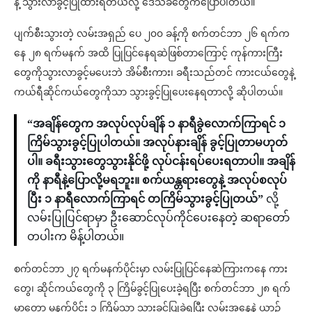
နဲ့ သွားလာခွင့်ပြုထားရတယ်လို့ ဒေသခံတွေကပြောပါတယ်။
ပျက်စီးသွားတဲ့ လမ်းအရှည် ပေ ၂၀၀ ခန့်ကို စက်တင်ဘာ ၂၆ ရက်က
နေ ၂၈ ရက်မနက် အထိ ပြုပြင်နေရဆဲဖြစ်တာကြောင့် ကုန်ကားကြီး
တွေကိုသွားလာခွင့်မပေးဘဲ အိမ်စီးကား၊ ခရီးသည်တင် ကားငယ်တွေနဲ့
ကယ်ရီဆိုင်ကယ်တွေကိုသာ သွားခွင့်ပြုပေးနေရတာလို့ ဆိုပါတယ်။
“အချိန်တွေက အလုပ်လုပ်ချိန် ၁ နာရီခွဲလောက်ကြာရင် ၁
ကြိမ်သွားခွင့်ပြုပါတယ်။ အလုပ်နားချိန် ခွင့်ပြုတာမဟုတ်
ပါ။ ခရီးသွားတွေသွားနိုင်ဖို့ လုပ်ငန်းရပ်ပေးရတာပါ။ အချိန်
ကို နာရီနဲ့ပြောလို့မရဘူး။ စက်ယန္တရားတွေနဲ့ အလုပ်စလုပ်
ပြီး ၁ နာရီလောက်ကြာရင် တကြိမ်သွားခွင့်ပြုတယ်”
လို့
လမ်းပြုပြင်ရာမှာ ဦးဆောင်လုပ်ကိုင်ပေးနေတဲ့ ဆရာတော်
တပါးက မိန့်ပါတယ်။
စက်တင်ဘာ ၂၇ ရက်မနက်ပိုင်းမှာ လမ်းပြုပြင်နေဆဲကြားကနေ ကား
တွေ၊ ဆိုင်ကယ်တွေကို ၃ ကြိမ်ခွင့်ပြုပေးခဲ့ရပြီး စက်တင်ဘာ ၂၈ ရက်
မှာတော့ မနက်ပိုင်း ၁ ကြိမ်သာ သွားခွင့်ပြုခဲ့ရပြီး လမ်းအနေနဲ့ ယာဥ်