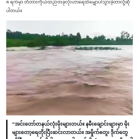
၈ ရက်မှာ တံတားကိုယ်ထည်တခုလုံးဟာရေထဲမျှောပါသွားခဲ့တာလို့ဆို
ပါတယ်။
“အင်းတော်တနယ်လုံးမိုးများတယ်။ နမီးချောင်းဖျားမှာ မိုး
များတော့ရေတိုးပြီးဆင်းလာတယ်။ အမှိုက်တွေ၊ ဒိုက်တွေ