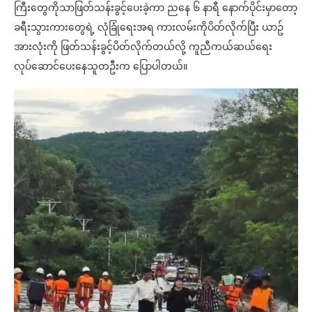
ကြီးတွေကိုသာဖြတ်သန်းခွင့်ပေးခဲ့ကာ ညနေ ၆ နာရီ နောက်ပိုင်းမှာတော့
ခရီးသွားကားတွေရဲ့ လုံခြုံရေးအရ ကားလမ်းကိုပိတ်လိုက်ပြီး ယာဥ်
အားလုံးကို ဖြတ်သန်းခွင့်ပိတ်လိုက်တယ်လို့ ကူညီကယ်ဆယ်ရေး
လုပ်ဆောင်ပေးနေသူတဦးက ပြောပါတယ်။