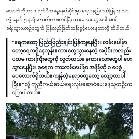
အောက်တိုဘာ ၁ ရက်ဒီကနေ့မနက်ပိုင်းမှာ ရေအနည်းငယ်ပြန်ကျလာ
လို့ မနက် ၅ နာရီလောက်က စတင်ပြီး ကားလေးတွေအပါအဝင်
ခရီးသွားယာဥ်တွေကို ပြန်လည်ဖြတ်သန်းခွင့်ပေးနေတာလို့ ဆိုပါတယ်။
“ရေကတော့ ဖြည်းဖြည်းချင်းပြန်ကျနေပြီး။ လမ်းပေါ်မှာ
တော့ရေကရှိနေတုန်း။ ကားတွေသွားနေတဲ့ အပိုင်းကလည်း
ပထမ ကားကြီးတွေကို လွှတ်တယ်။ ခုကားလေးတွေပါ ပေး
သွားနေပြီး။ ခုရေက ကားလမ်းပေါ်မှာ အနိမ့်ဆို ၁ ပေခွဲ ၂
ပေလောက်ရှိတယ်။ ကျန်တဲ့နေရာတွေတော့ လျော့လာပါ
ပြီး။ “
လို့ ကူညီကယ်ဆယ်ရေးလုပ်ဆောင်ပေးနေသူတဦးက
ပြောပါတယ်။