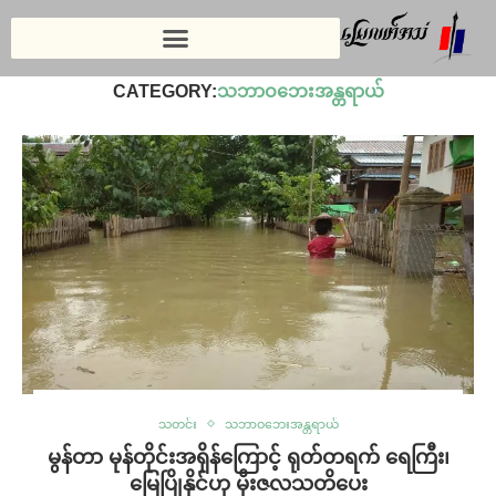
Home
»
သတင်း
»
သဘာဝဘေးအန္တရာယ်
»
Page 2
CATEGORY:
သဘာဝဘေးအန္တရာယ်
သတင်း
သဘာဝဘေးအန္တရာယ်
မွန်တာ မုန်တိုင်းအရှိန်ကြောင့် ရုတ်တရက် ရေကြီး၊
မြေပြိုနိုင်ဟု မိုးဇလသတိပေး