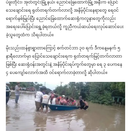
ပဲခူးတိုင်း၊ အုတ်တွင်းမြို့နယ်၊ ညောင်ခြေထောက်မြို့အနီးက ပြောင်
သေချောင်းရေ ရုတ်တရက်တက်လာလို့ အနိမ့်ပိုင်းနေရာတွေ ရေဝင်
ရောက်နစ်မြုပ်ပြီး ညောင်ခြေထောက်ဆေးရုံကလူနာတွေကိုလည်း
အရေးပေါ်ပြောင်းရွှေ့ခဲ့ရတယ်လို့ ကူညီကယ်ဆယ်ရေးလုပ်ဆောင်ပေး
ခဲ့သူတွေထံက သိရပါတယ်။
မိုးသည်းထန်စွာရွာတာကြောင့် စက်တင်ဘာ ၃၀ ရက် ဒီကနေ့မနက် ၅
နာရီလောက်မှာ ပြောင်သေချောင်းရေက ရုတ်တရက်မြင့်တက်လာတာ
ဖြစ်ပြီး ဆေးရုံဝန်းအတွင်းနဲ့ အနိမ့်ပိုင်းရပ်ကွက်တွေမှာ ရေ ၃ ပေကနေ
၄ ပေကျော်လောက်အထိ ဝင်ရောက်လာခဲ့တာလို့ ဆိုပါတယ်။