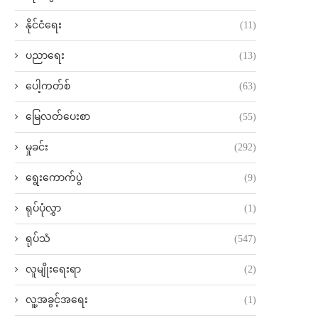
နိုင်ငံရေး
(11)
ပညာရေး
(13)
ပေါ့ကတ်စ်
(63)
မြေလတ်ပေးစာ
(55)
မှုခင်း
(292)
ရွေးကောက်ပွဲ
(9)
ရုပ်ပုံလွှာ
(1)
ရုပ်သံ
(547)
လူမျိုးရေးရာ
(2)
လူ့အခွင့်အရေး
(1)