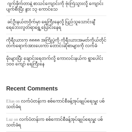
⁨⁩ ⁨ဂျက်ဖိုက်တာနဲ့ စာသင်ကျောင်းကို ဗုံးကြဲသွားလို့ ကျောင်း
ပျက်စီးပြီး နွား ၁၃ ကောင်သေ
⁩ ⁨ခင်ဦးနယ်တဝိုက်မှာ ရေကြီးနေလို့ ပြည်သူသောင်းချီ
ရေဘေးလွတ်ရာရွှေ့ပြောင်းနေရ
ကိုရီးယားက ၈၈၈၈ အကြိုပွဲကို ကိုရီးယားအမတ်ကိုယ်တိုင်
တက်ရောက်အားပေးကာ တောင်းဆိုစာများကို လက်ခံ
⁨မိုးများပြီး ချောင်းရေတက်လို့ ကောလင်းနယ်က ရွာပေါင်း
၁၀၀ ကျော် ရေကြီးနေ
Recent Comments
Elias
on
လက်ပံတန်းက စစ်ကောင်စီခန့်အုပ်ချုပ်ရေးမှူး ပစ်
သတ်ခံရ
Luz
on
လက်ပံတန်းက စစ်ကောင်စီခန့်အုပ်ချုပ်ရေးမှူး ပစ်
သတ်ခံရ