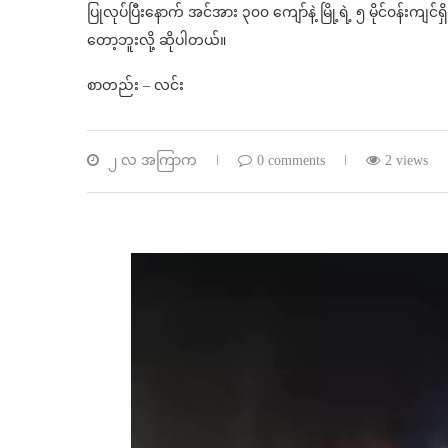
ပြုလုပ်ပြီးနောက် အင်အား ၃၀၀ ကျော်နဲ့ မြို့ရဲ့ ၅ မိုင်၀န်းကျ
တော့ဘူးလို့ ဆိုပါတယ်။
စာတည်း – လင်း
၂ လ အကြာက
0 comments
2 views