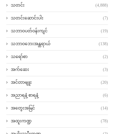
သတင်း
(4,888)
သတင်းဆောင်းပါး
(7)
သဘာဝပတ်ဝန်းကျင်
(19)
သဘာဝဘေးအန္တရာယ်
(138)
သရော်စာ
(2)
အက်ဆေး
(3)
အင်တာဗျူး
(20)
အညာရနံ့ စာရနံ့
(6)
အတွေးအမြင်
(14)
အထူးကဏ္ဍ
(78)
အမျိုးသမီးကဏ္ဍ
(2)