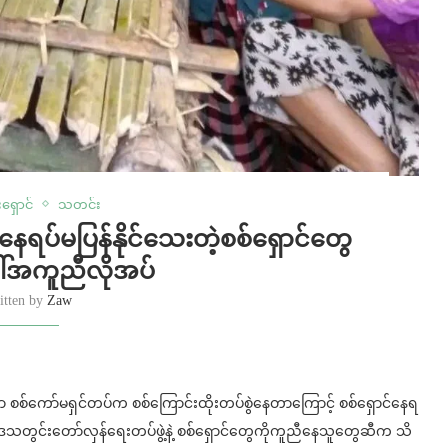
ရှောင်
သတင်း
်နေရပ်မပြန်နိုင်သေးတဲ့စစ်ရှောင်တွေ
်အကူညီလိုအပ်
itten by
Zaw
မှာ စစ်ကော်မရှင်တပ်က စစ်ကြောင်းထိုးတပ်စွဲနေတာကြောင့် စစ်ရှောင်နေရ
တွင်းတော်လှန်ရေးတပ်ဖွဲ့နဲ့ စစ်ရှောင်တွေကိုကူညီနေသူတွေဆီက သိ