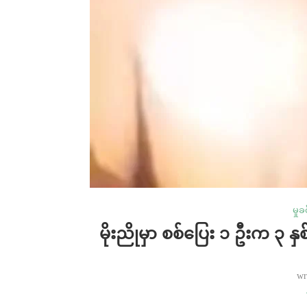
မှုခ
မိုးညိုမှာ စစ်ပြေး ၁ ဦးက ၃ 
wr