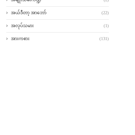
အယ်ဒီတာ့ အာဘော်
(22)
အလုပ်သမား
(1)
အားကစား
(131)