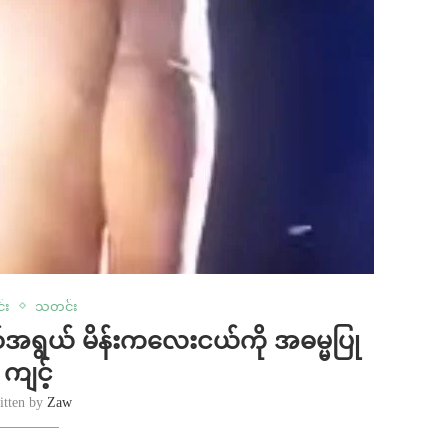
င်း
သတင်း
နှစ်အရွယ် မိန်းကလေးငယ်ကို အဓမ္မပြု
ကျင့်
itten by
Zaw