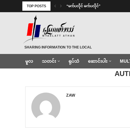
TOP POSTS
⁨ ⁨“မက်ပလိုင် မက်ပလိုင်”
MYAELATT ATHAN
SHARING INFORMATION TO THE LOCAL
မူလ
သတင်း
ရုပ်သံ
ဆောင်းပါး
MUL
Home
»
Archives for Zaw
»
Page 2
AU
ZAW