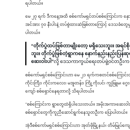
ရပါတယ်။
မေ ၂၇ ရက် ဒီကနေ့အထိ စစ်ကော်မရှင်တပ်စစ်ကြောင်းက နှောကုန်း
အင်အား ၇၀ နီးပါးနဲ့ တပ်စွဲထားဆဲဖြစ်တာကြောင့် ဒေသခံတွေ
ပါတယ်။
“တိုက်ပွဲထပ်ဖြစ်တာမျိုးတော့ မရှိသေးဘူး။ အရင်စိ
ဘူး။ တိုက်ပွဲဖြစ်တဲ့ရွာကနေ နောက်နည်းနည်းပြန်
ဆေးဝါးပါ”
လို့ ဒေသကာကွယ်ရေးတပ်ဖွဲ့၀င်တဦး
စစ်ကော်မရှင်စစ်ကြောင်းဟာ မေ ၂၁ ရက်ကစတင်စစ်ကြောင်းထိ
ကိုင်းကြီး၊ ကိုင်းကလေး၊ မအူတန်း၊ ကြို့ကိုးပင်၊ ကျွဲဖြူမ၊ ဂွ
ကျော် စစ်ရှောင်နေရတာလို့ သိရပါတယ်။
“စစ်ကြောင်းက ရွာတွေထဲရှိပါသေးတယ်။ အမိုးအကာ၊ဆေးဝါး စာ
‌စစ်ရှောင်‌တွေကိုကူညီဆောင်ရွက်‌နေသူတဦးက ပြောပါတယ်။
အဲ့ဒီစစ်ကော်မရှင်စစ်ကြောင်းဟာ အုတ်ဖိုမြို့နယ်၊ တိမ်မြုပ်ကျေး