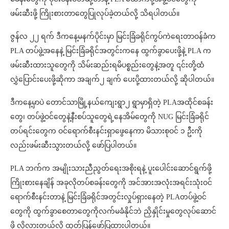
ဖမ်းဆီးဖို့ ကြိုးစားတာတွေပြုလုပ်ခဲ့တယ်လို့ သိရပါတယ်။
ဇွန်လ ၂၂ ရက် ဒီကနေ့မနက်ပိုင်းမှာ မြင်းခြံခရိုင်ကွပ်ကဲရေးတာဝန်ခံက
PLA တပ်ဖွဲ့အနေနဲ့ မြင်းခြံခရိုင်အတွင်းကနေ ထွက်ခွာပေးဖို့နဲ့ PLA က
ဖမ်းဆီးထားသူတွေကို သိမ်းဆည်းရမိပစ္စည်းတွေနဲ့အတူ ၎င်းတို့ထံ
လွှဲပြောင်းပေးဖို့ဆိုကာ အချက်၂ ချက် ပေးပို့ထားတယ်လို့ ဆိုပါတယ်။
ဒီကနေ့မှာပဲ တောင်သာမြို့နယ်ကျေးရွာ၂ ရွာမှာရှိတဲ့ PLAအထိုင်စခန်း
တွေ၊ တပ်ဖွဲ့ဝင်တွေနဲ့နီးစပ်သူတွေရဲ့နေအိမ်တွေကို NUG မြင်းခြံခရိုင်
တပ်ရင်းတွေက ဝင်ရောက်စီးနင်းရှာဖွေနေကာ မိသားစုဝင် ၁ ဦးကို
လည်းဖမ်းဆီးသွားတယ်လို့ ဖော်ပြပါတယ်။
PLA ဘက်က အမျိုးသားညီညွတ်ရေးအစိုးရနဲ့ ပူးပေါင်းဆောင်ရွက်ဖို့
ကြိုးစားနေချိန် အခုလိုတပ်စခန်းတွေကို အင်အားအလုံးအရင်းသုံးဝင်
ရောက်စီးနင်းတာနဲ့ မြင်းခြံခရိုင်အတွင်းလှုပ်ရှားနေတဲ့ PLAတပ်ဖွဲ့ဝင်
တွေကို ထွက်ခွာစေတာတွေကိုလက်မခံနိုင်ဘဲ ညှိနှိုင်းမှုတွေလုပ်ဆောင်
ဖို့ လိုလားတယ်လို့ ထုတ်ပြန်ဖော်ပြထားပါတယ်။