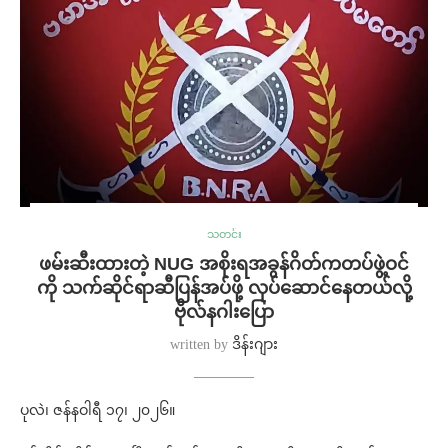
သတင်း
ဖမ်းဆီးထားတဲ့ NUG အစိုးရအခွန်ဂိတ်ကတပ်ဖွဲ့ဝင်
ကို သက်ဆိုင်ရာဆီပြန်အပ်ဖို့ လုပ်ဆောင်နေတယ်လို့
ဗိုလ်နဂါးပြော
written by
ဒိန်းဂျား
ပုလဲ၊ ဇန်နဝါရီ ၁၇၊ ၂၀၂၆။