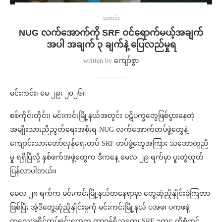
သတင်း
NUG လက်အောက်ကို SRF ဝင်ရောက်မယ့်အချက်
အပါ အချက် ၃ ချက်နဲ့ ပြေလည်မှုရ
written by
ကျော်စွာ
မင်းကင်း၊ မေ ၂၉၊ ၂၀၂၆။
စစ်ကိုင်းတိုင်း၊ မင်းကင်းမြို့နယ်အတွင်း ပဋိပက္ခတွေဖြစ်ပွားနေတဲ့
အမျိုးသားညီညွတ်ရေးအစိုးရ-NUG လက်အောက်တပ်ဖွဲ့တွေနဲ့
ကျောင်းသားတော်လှန်ရေးတပ်-SRF တပ်ဖွဲ့တွေအကြား သဘောတူညီ
မှု ရရှိပြီလို့ နှစ်ဖက်အဖွဲ့တွေက ဒီကနေ့ မေလ ၂၉ ရက်မှာ ပူးတွဲထုတ်
ပြန်လာပါတယ်။
မေလ ၂၈ ရက်က မင်းကင်းမြို့နယ်တနေရာမှာ တွေ့ဆုံညှိနှိုင်းခဲ့ကြတာ
ဖြစ်ပြီး အဲ့ဒီတွေ့ဆုံညှိနှိုင်းမှုကို မင်းကင်းမြို့နယ် ပအဖ၊ ပကဖနဲ့
ကလေးခရိုင်တပ်ရင်းတွေက တာဝန်ရှိသူတွေ၊ SRF ဥက္ကဌ ကိုစံတင်