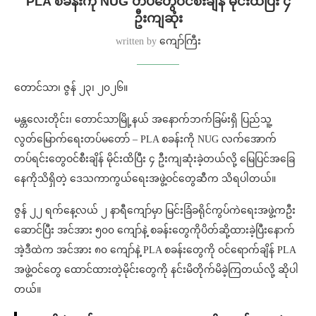
PLA စခန်းကို NUG တပ်တွေဝင်စီးချိန် မိုင်းထိပြီး ၄
ဦးကျဆုံး
written by
ကျော်ကြီး
တောင်သာ၊ ဇွန် ၂၃၊ ၂၀၂၆။
မန္တလေးတိုင်း၊ တောင်သာမြို့နယ် အနောက်ဘက်ခြမ်းရှိ ပြည်သူ့
လွတ်မြောက်ရေးတပ်မတော် – PLA စခန်းကို NUG လက်အောက်
တပ်ရင်းတွေဝင်စီးချိန် မိုင်းထိပြီး ၄ ဦးကျဆုံးခဲ့တယ်လို့ မြေပြင်အခြေ
နေကိုသိရှိတဲ့ ဒေသကာကွယ်ရေးအဖွဲ့ဝင်တွေဆီက သိရပါတယ်။
ဇွန် ၂၂ ရက်နေ့လယ် ၂ နာရီကျော်မှာ မြင်းခြံခရိုင်ကွပ်ကဲရေးအဖွဲ့ကဦး
ဆောင်ပြီး အင်အား ၅၀၀ ကျော်နဲ့ စခန်းတွေကိုပိတ်ဆို့ထားခဲ့ပြီးနောက်
အဲ့ဒီထဲက အင်အား ၈၀ ကျော်နဲ့ PLA စခန်းတွေကို ဝင်ရောက်ချိန် PLA
အဖွဲ့ဝင်တွေ ထောင်ထားတဲ့မိုင်းတွေကို နင်းမိတိုက်မိခဲ့ကြတယ်လို့ ဆိုပါ
တယ်။