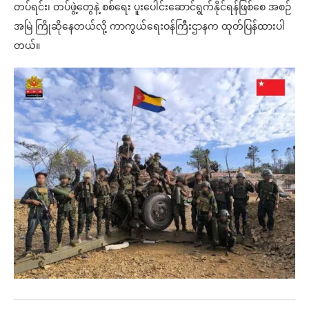
တပ်ရင်း၊ တပ်ဖွဲ့တွေနဲ့ စစ်ရေး ပူးပေါင်းဆောင်ရွက်နိုင်ရန်ဖြစ်‌စေ အစဉ်
အမြဲ ကြိုဆိုနေတယ်လို့ ကာကွယ်ရေးဝန်ကြီးဌာနက ထုတ်ပြန်ထားပါ
တယ်။