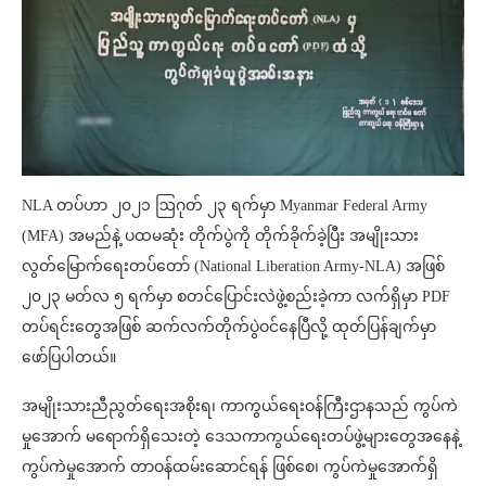
NLA တပ်ဟာ ၂၀၂၁ ဩဂုတ် ၂၃ ရက်မှာ Myanmar Federal Army
(MFA) အမည်နဲ့ ပထမဆုံး တိုက်ပွဲကို တိုက်ခိုက်ခဲ့ပြီး အမျိုးသား
လွတ်မြောက်ရေးတပ်တော် (National Liberation Army-NLA) အဖြစ်
၂၀၂၃ မတ်လ ၅ ရက်မှာ စတင်ပြောင်းလဲဖွဲ့စည်းခဲ့ကာ လက်ရှိမှာ PDF
တပ်ရင်းတွေအဖြစ် ဆက်လက်တိုက်ပွဲဝင်နေပြီလို့ ထုတ်ပြန်ချက်မှာ
ဖော်ပြပါတယ်။
အမျိုးသားညီညွတ်ရေးအစိုးရ၊ ကာကွယ်ရေးဝန်ကြီးဌာနသည် ကွပ်ကဲ
မှု‌အောက် မရောက်ရှိသေးတဲ့ ဒေသကာကွယ်ရေးတပ်ဖွဲ့များတွေအနေနဲ့
ကွပ်ကဲမှု‌အောက် တာဝန်ထမ်းဆောင်ရန် ဖြစ်‌စေ၊ ကွပ်ကဲမှုအောက်ရှိ