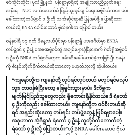
စစ်ကိုင်းတိုင်း၊ ပုလဲမြို့နယ်၊ ပန်းရွာမှာရှိတဲ့ အမျိုးသားညီညွတ်ရေး
အစိုးရ – NUG လက်အောက်ခံ ပြည်သူ့အုပ်ချုပ်ရေးအဖွဲ့ဂိတ်ကနေ ဖမ်း
ခေါ်ထားတဲ့တပ်ဖွဲ့ဝင် ၁ ဦးကို သက်ဆိုင်ရာဆီပြန်အပ်ဖို့ ပြောဆိုထား
တယ်လို့ BNRA ခေါင်းဆောင် ဗိုလ်နဂါးက ပြောပါတယ်။
ဇန်နဝါရီ ၁၇ ရက် ဒီနေ့လယ်ပိုင်းမှာ ပန်းရွာရှိ ပအဖဂိတ်မှာ BNRA
တပ်ဖွဲ့ဝင် ၄ ဦးနဲ့ ပအဖအဖွဲ့ဝင်တို့ အချင်းများခဲ့ပြီးနောက် ဂိတ်ရှိအဖွဲ့ဝင်
၁ ဦးကို BNRA တပ်ဖွဲ့ဝင်တွေက ဖမ်းဆီးခေါ်ဆောင်ခဲ့တာဖြစ်ပြီး စခန်း
ကို စီးနင်းတိုက်ခိုက်တယ်ဆိုတာတော့ မဟုတ်ဘူးလို့ ဆိုပါတယ်။
“ကျနော်တို့က ကျနော်တို့ လုပ်ရင်လုပ်တယ် မလုပ်ရင်မလုပ်
ဘူး၊ တာဝန်ခံပြီးတော့ ဖြေရှင်းသွားမှာပဲ။ ဒီကိစ္စက
မျက်မြင်ပြည်သူတွေလည်း ရှိကောင်းရှိနိုင်တယ်။ ဒီ ရဲဘော်
၄ ဦးကိုလည်း ခေါ်ထားတယ်။ ကျနော်တို့က ဝင်စီးတယ်ဆို
ရင် အနည်းဆုံးတော့ တပ်ရင်း တပ်ဖွဲ့တွေနဲ့ ဖြစ်ရမှာပေါ့။
အခုဟာက အဲ့ဒီရွာခံ ရဲဘော် ၄ ဦးနဲ့ သူတို့ဂိတ်ကောက်တဲ့
ရဲဘော် ၄ ဦးလို့ ပြောတယ်။”
လို့ BNRA ခေါင်းဆောင် ဗိုလ်