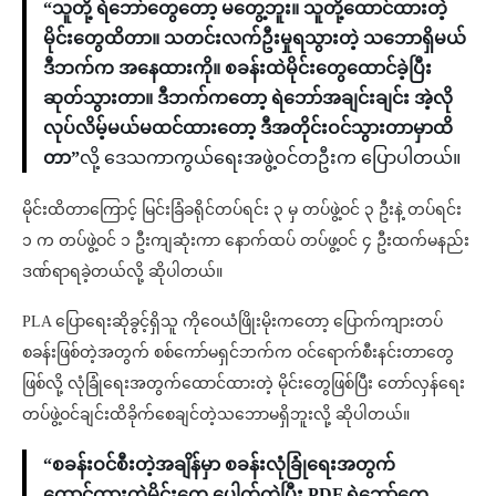
“သူတို့ ရဲဘော်တွေတော့ မတွေ့ဘူး။ သူတို့ထောင်ထားတဲ့
မိုင်းတွေထိတာ။ သတင်းလက်ဦးမှုရသွားတဲ့ သဘောရှိမယ်
ဒီဘက်က အနေထားကို။ စခန်းထဲမိုင်းတွေထောင်ခဲ့ပြီး
ဆုတ်သွားတာ။ ဒီဘက်ကတော့ ရဲဘော်အချင်းချင်း အဲ့လို
လုပ်လိမ့်မယ်မထင်ထားတော့ ဒီအတိုင်းဝင်သွားတာမှာထိ
တာ”
လို့ ဒေသကာကွယ်ရေးအဖွဲ့ဝင်တဦးက ပြောပါတယ်။
မိုင်းထိတာကြောင့် မြင်းခြံခရိုင်တပ်ရင်း ၃ မှ တပ်ဖွဲ့ဝင် ၃ ဦးနဲ့ တပ်ရင်း
၁ က တပ်ဖွဲ့ဝင် ၁ ဦးကျဆုံးကာ နောက်ထပ် တပ်ဖွ့ဝင် ၄ ဦးထက်မနည်း
ဒဏ်ရာရခဲ့တယ်လို့ ဆိုပါတယ်။
PLA ပြောရေးဆိုခွင့်ရှိသူ ကိုဝေယံဖြိုးမိုးကတော့ ပြောက်ကျားတပ်
စခန်းဖြစ်တဲ့အတွက် စစ်ကော်မရှင်ဘက်က ဝင်ရောက်စီးနင်းတာတွေ
ဖြစ်လို့ လုံခြုံရေးအတွက်ထောင်ထားတဲ့ မိုင်းတွေဖြစ်ပြီး တော်လှန်ရေး
တပ်ဖွဲ့ဝင်ချင်းထိခိုက်စေချင်တဲ့သဘောမရှိဘူးလို့ ဆိုပါတယ်။
“စခန်းဝင်စီးတဲ့အချိန်မှာ စခန်းလုံခြုံရေးအတွက်
ထောင်ထားတဲ့မိုင်းတွေ ပေါက်ကွဲပြီး PDF ရဲဘော်တွေ