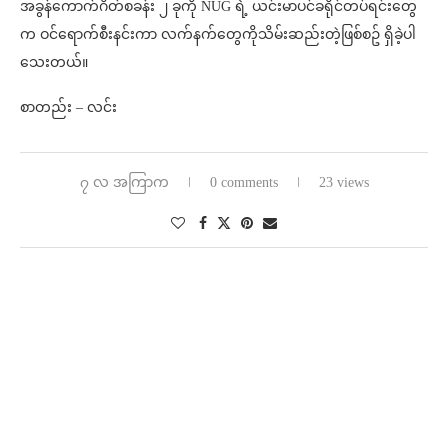
အခွန်ကောက်ဂိတ်စခန်း ၂ ခုကို NUG ရဲ့ ယင်းမာပင်ခရိုင်တပ်ရင်းတွေ
က ဝင်ရောက်စီးနင်းကာ လက်နက်တွေကိုသိမ်းဆည်းတဲ့ဖြစ်စဥ် ရှိခဲ့ပါ
သေးတယ်။
စာတည်း – လင်း
၇ လ အကြာက
0 comments
23 views