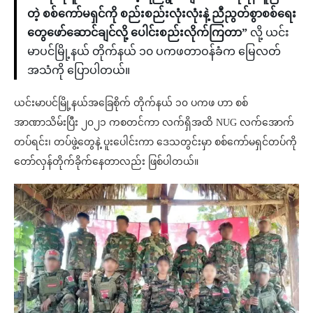
တဲ့ စစ်ကော်မရှင်ကို စည်းစည်းလုံးလုံးနဲ့ ညီညွတ်စွာစစ်ရေး
တွေဖော်ဆောင်ချင်လို့ ပေါင်းစည်းလိုက်ကြတာ”
လို့ ယင်း
မာပင်မြို့နယ် တိုက်နယ် ၁၀ ပကဖတာဝန်ခံက မြေလတ်
အသံကို ပြောပါတယ်။
ယင်းမာပင်မြို့နယ်အခြေစိုက် တိုက်နယ် ၁၀ ပကဖ ဟာ စစ်
အာဏာသိမ်းပြီး ၂၀၂၁ ကစတင်ကာ လက်ရှိအထိ NUG လက်အောက်
တပ်ရင်း၊ တပ်ဖွဲ့တွေနဲ့ ပူးပေါင်းကာ ဒေသတွင်းမှာ စစ်ကော်မရှင်တပ်ကို
တော်လှန်တိုက်ခိုက်နေတာလည်း ဖြစ်ပါတယ်။