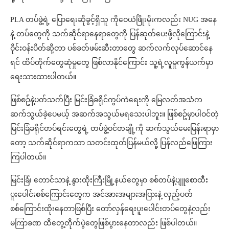
PLA တပ်ဖွဲ့ရဲ့ ပြောရေးဆိုခွင့်ရှိသူ ကိုဝေယံဖြိုးမိုးကလည်း NUG အနေ
နဲ့ တပ်တွေကို သက်ဆိုင်ရာနေရာတွေကို ပြန်ဆုတ်ပေးဖို့လိုကြောင်းနဲ့
ဝိုင်းဝန်းပိတ်ဆို့တာ ပစ်ခတ်ဖမ်းဆီးတာတွေ ဆက်လက်လုပ်ဆောင်နေ
ရင် ထိပ်တိုက်တွေဆုံမှုတွေ ဖြစ်လာနိုင်ကြောင်း သူ့ရဲ့လူမှုကွန်ယက်မှာ
ရေးသားထားပါတယ်။
ဖြစ်စဥ်နဲ့ပတ်သက်ပြီး မြင်းခြံခရိုင်ကွပ်ကဲရေးကို မြေလတ်အသံက
ဆက်သွယ်ခဲ့ပေမယ့် အဆက်အသွယ်မရသေးပါဘူး။ ဖြစ်စဥ်မှာပါဝင်တဲ့
မြင်းခြံခရိုင်တပ်ရင်းတွေရဲ့ တပ်ဖွဲ့ဝင်တချို့ကို ‌‌‌‌‌‌‌‌‌‌‌‌‌‌‌‌‌ဆက်သွယ်မေးမြန်းရာမှာ
တော့ သက်ဆိုင်ရာကသာ သတင်းထုတ်ပြန်မယ်လို့ ပြန်လည်ဖြေကြား
ကြပါတယ်။
မြင်းခြံ၊ တောင်သာနဲ့ နွားထိုးကြီးမြို့နယ်တွေမှာ စစ်တပ်နဲ့ပျူစောထီး
ပူးပေါင်းစစ်ကြောင်းတွေက အင်အားအများအပြားနဲ့ လှည့်ပတ်
စစ်ကြောင်းထိုးနေတာဖြစ်ပြီး တော်လှန်ရေးပူးပေါင်းတပ်တွေနဲ့လည်း
မကြာခဏ ထိတွေ့တိုက်ပွဲတွေဖြစ်ပွားနေတာလည်း ဖြစ်ပါတယ်။