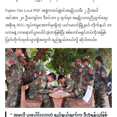
Fighter One Local PDF အဖွဲ့ကတပ်ဖွဲ့ဝင်အမျိုးသမီး ၂ ဦးအပါ
အင်အား ၂၀ ဦးကျော်က ဒီဇင်ဘာ ၄ ရက်မှာ အမျိုးသားညီညွတ်ရေး
အစိုးရ-NUG ကွပ်ကဲမှုအောက်မှာရှိတဲ့ ယင်းမာပင်မြို့နယ် တိုက်နယ် ၁၀
ပကဖနဲ့ လာရောက်ပူးပေါင်းခဲ့တာဖြစ်ပြီး စစ်ကော်မရှင်တပ်ကိုအမြစ်
ပြတ်တိုက်ထုတ်သွားဖို့အတွက် ရည်ရွယ်တယ်လို့ ဆိုပါတယ်။
” အခုလို ပူးပေါင်းလာတဲ့ ရည်ရွယ်ချက်က ဒီဘုံရန်သူဖြစ်