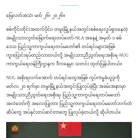
မြေလတ်အသံ၊ မတ် ၂၆၊ ၂၀၂၆။
စစ်ကိုင်းတိုင်းအထက်ပိုင်း၊ တမူးမြို့နယ်အတွင်းစစ်ရေးလှုပ်ရှားနေတဲ့
အမျိုးသားလွတ်မြောက်ရေးတပ်တော်-NLA အနေနဲ့ အမှတ် ၁ စစ်
ဒေသ ပြည်သူ့ကာကွယ်ရေးတပ်မတော်၏ တပ်ရင်းများအဖြစ်
ကူးပြောင်းရပ်တည်လာတယ်လို့ အမျိုးသားညီညွတ်ရေးအစိုးရ-NUG
ကာကွယ်ရေးဝန်ကြီးဌာနက ဒီကနေ့မှာ သတင်း ထုတ်ပြန်ပါတယ်။
NUG အစိုးရလက်အောက် တပ်ရင်းတွေအဖြစ် ကွပ်ကဲမှုခံယူပွဲကို
မတ်လ ၂၀ ရက်မှာ တမူးမြို့နယ်အတွင်းပြုလုပ်ခဲ့ပြီး အခမ်းအနားမှာ
အမျိုးသားညီညွတ်ရေးအစိုးရ၊ ပြည်သူ့ကာကွယ်ရေးတပ်မတော်
အလံတော်ကို အလေးပြုတာ၊ ပြည်သူ့ကာကွယ်ရေးတပ်မတော်ဘက်တံ
ဆိပ်တွေ အပ်နှင်းတပ်ဆင်တာတွေ ပြုလုပ်ခဲ့တယ်လို့ ဆိုပါတယ်။