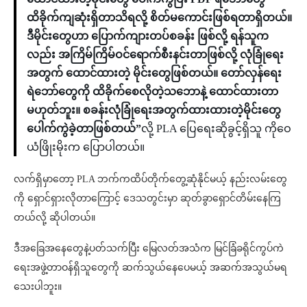
ထိခိုက်ကျဆုံးရှိတာသိရလို့ စိတ်မကောင်းဖြစ်ရတာရှိတယ်။
ဒီမိုင်းတွေဟာ ပြောက်ကျားတပ်စခန်း ဖြစ်လို့ ရန်သူက
လည်း အကြိမ်ကြိမ်ဝင်ရောက်စီးနင်းတာဖြစ်လို့ လုံခြုံရေး
အတွက် ထောင်ထားတဲ့ မိုင်းတွေဖြစ်တယ်။ တော်လှန်ရေး
ရဲဘော်တွေကို ထိခိုက်စေလိုတဲ့သဘောနဲ့ ထောင်ထားတာ
မဟုတ်ဘူး။ စခန်းလုံခြုံရေးအတွက်ထားထားတဲ့မိုင်းတွေ
ပေါက်ကွဲခဲ့တာဖြစ်တယ်”
လို့ PLA ပြေရေးဆိုခွင့်ရှိသူ ကိုဝေ
ယံဖြိုးမိုးက ပြောပါတယ်။
လက်ရှိမှာတော့ PLA ဘက်ကထိပ်တိုက်တွေ့ဆုံနိုင်မယ့် နည်းလမ်းတွေ
ကို ရှောင်ရှားလိုတာကြောင့် ဒေသတွင်းမှာ ဆုတ်ခွာရှောင်တိမ်းနေကြ
တယ်လို့ ဆိုပါတယ်။
ဒီအခြေအနေတွေနဲ့ပတ်သက်ပြီး မြေလတ်အသံက မြင်ခြံခရိုင်ကွပ်ကဲ
ရေးအဖွဲ့တာဝန်ရှိသူတွေကို ဆက်သွယ်နေပေမယ့် အဆက်အသွယ်မရ
သေးပါဘူး။