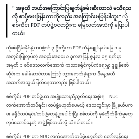
” အခုထိ ဘယ်အကြောင်းပြချက်နဲ့ဖမ်းဆီးတာလဲ မသိရသ
လို စာပို့မေးမြန်းတာကိုလည်း အကြောင်းမပြန်ပါဘူး”
လို့
စစ်ကိုင်း PDF တပ်ဖွဲ့ဝင်တဦးက မြေလတ်အသံကို ပြောပါ
တယ်။
ကိုစစ်ငြိမ်းနိုင်နဲ့ တပ်ဖွဲ့ဝင် ၃ ဦးတို့ဟာ PDF ထိန်းချုပ်နယ်မြေ ၁ ခု
အတွင်းပြုလုပ်တဲ့ အစည်းအဝေး ၁ ခုကအပြန် ဇွန်လ ၁၅ ရက်မှာ
အမှတ် ၁ စစ်ဒေသလက်အောက် ကသာခရိုင်ကွပ်ကဲရေးမှူး ဒူချွန်ဇော်
ဆိုင်းက ခေါ်ဆောင်တာကြောင့် သွားရောက်ခဲ့ရာက ဒီနေ့အထိ
အဆက်အသွယ်ပြတ်နေတာလည်း ဖြစ်ပါတယ်။
စစ်ကိုင်း PDF တပ်ဖွဲ့ဟာ အမျိုးသားညီညွတ်ရေးအစိုးရ – NUG
လက်အောက်တပ်ရင်း၊ တပ်ဖွဲ့မဟုတ်ပေမယ့် ဒေသတွင်းမှာ မြို့နယ်ပက
ဖ၊ ခရိုင်တပ်ရင်း/တပ်ဖွဲ့တွေနဲ့ပူးပေါင်းပြီး စစ်တပ်ကို ခုခံတိုက်ခိုက်မှုတွေ
လုပ်ဆောင်နေတဲ့ အဖွဲ့ဖြစ်တယ်လို့ သိရပါတယ်။
စစ်ကိုင်း PDF ဟာ NUG လက်အောက်တပ်ဖွဲ့မဟုတ်တဲ့ တော်လှန်ရေး