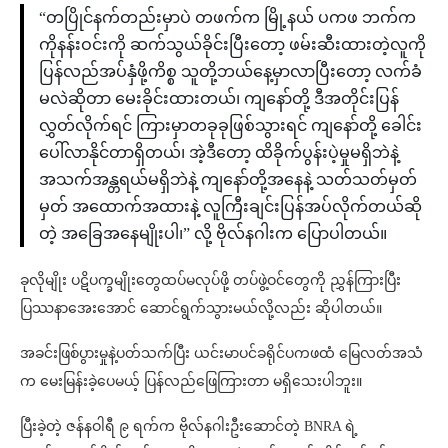
“တပြိုင်နက်တည်းမှာပဲ တဖက်က မြို့နယ် ပကဖ ဘက်က
ကိုနန်းဝင်းကို ဆက်သွယ်ခိုင်းပြီးတော့ ဖမ်းဆီးထားတဲ့လူကို
ပြန်လည်အပ်နှံဖို့ကိစ္စ သူတို့ဘယ်နေ့မှာလာပြီးတော့ လက်ခံ
မလဲဆိုတာ မေးခိုင်းထားတယ်၊ ကျနော်တို့ ဒီအတိုင်းပြန်
လွှတ်လိုက်ရင် ကြားမှာတခုခုဖြစ်သွားရင် ကျနော်တို့ ခေါင်း
ပေါ်လာနိုင်တာရှိတယ်၊ အဲ့ဒီတော့ ထိခိုက်ပွန်းပဲ့မှုမရှိဘဲနဲ့
အသက်အန္တရယ်မရှိဘဲနဲ့ ကျနော်တို့အနေနဲ့ သတ်သတ်မှတ်
မှတ် အထောက်အထားနဲ့ လူကြီးချင်းပြန်အပ်လိုက်တယ်ဆို
တဲ့ အခြေအနေမျိုးပါ၊” လို့ ဗိုလ်နဂါးက ပြောပါတယ်။
ခုလိုမျိုး ပဋိပက္ခမျိုးတွေထပ်မလုပ်ဖို့ တပ်ဖွဲ့ဝင်တွေကို ညွှန်ကြားပြီး
ပြဿနာအေးအောင် ဆောင်ရွက်သွားမယ်လို့လည်း ဆိုပါတယ်။
အခင်းဖြစ်ပွားမှုနဲ့ပတ်သက်ပြီး ယင်းမာပင်ခရိုင်ပကဖထံ မြေလတ်အသံ
က မေးမြန်းခဲ့ပေမယ့် ပြန်လည်ဖြေကြားတာ မရှိသေးပါဘူး။
ပြီးခဲ့တဲ့ ဇန်နဝါရီ ၉ ရက်က ဗိုလ်နဂါးဦးဆောင်တဲ့ BNRA ရဲ့