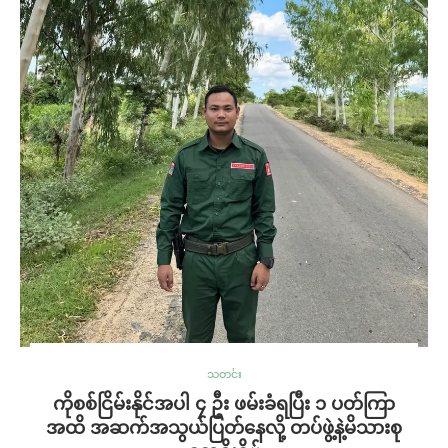
သတင်း
ကိုစစ်ငြိမ်းနိုင်အပါ ၄ ဦး ဖမ်းခံရပြီး ၁ ပတ်ကြာ
အထိ အဆက်အသွယ်ပြတ်နေလို့ တပ်ဖွဲ့နဲ့မိသားစု