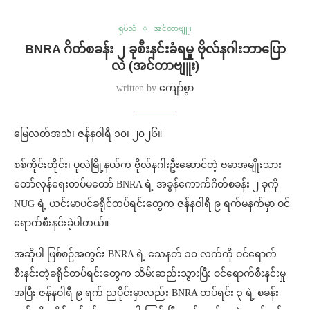
ရုပ်သံ
အင်တာဗျူး
BNRA ဂိတ်စခန်း ၂ ခုစီးနင်းခံရမှု ဗိုလ်နဂါးဘာပြော
လဲ (အင်တာဗျူး)
written by
ကျော်စွာ
မြေလတ်အသံ၊ ဇန်နဝါရီ ၁၀၊ ၂၀၂၆။
စစ်ကိုင်းတိုင်း၊ ပုလဲမြို့နယ်က ဗိုလ်နဂါးဦးဆောင်တဲ့ ဗမာအမျိုးသား
တော်လှန်ရေးတပ်မတော် BNRA ရဲ့ အခွန်ကောက်ဂိတ်စခန်း ၂ ခုကို
NUG ရဲ့ ယင်းမာပင်ခရိုင်တပ်ရင်းတွေက ဇန်နဝါရီ ၉ ရက်မနက်မှာ ဝင်
ရောက်စီးနင်းခဲ့ပါတယ်။
အဆိုပါ ဖြစ်စဉ်အတွင်း BNRA ရဲ့ သေနတ် ၁၀ လက်ကို ဝင်ရောက်
စီးနင်းတဲ့ခရိုင်တပ်ရင်းတွေက သိမ်းဆည်းသွားပြီး ဝင်ရောက်စီးနင်းမှု
အပြီး ဇန်နဝါရီ ၉ ရက် ညပိုင်းမှာလည်း BNRA တပ်ရင်း ၃ ရဲ့ စခန်း