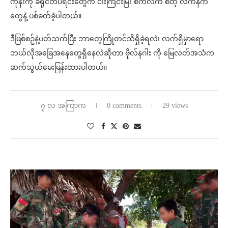
ကုန်းကို ခရိုင်တပ်ရင်းတွေက ငါးကြင်းမြီး စက်လက် စတဲ့ လက်နက်
တွေနဲ့ ပစ်ခတ်ခဲ့ပါတယ်။
ဒီဖြစ်စဥ်နဲ့ပတ်သက်ပြီး ဘာတွေကြိုတင်သိရှိခဲ့ရလဲ၊ လက်ရှိမှာရော
ဘယ်လိုအခြေအနေတွေရှိနေလဲဆိုတာ ဗိုလ်နဂါး ကို မြေလတ်အသံက
ဆက်သွယ်မေးမြန်းထားပါတယ်။
၇ လ အကြာက
0 comments
29 views