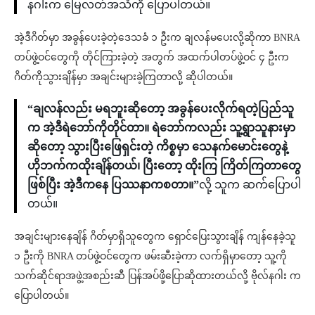
နဂါးက မြေလတ်အသံကို ပြောပါတယ်။
အဲ့ဒီဂိတ်မှာ အခွန်ပေးခဲ့တဲ့ဒေသခံ ၁ ဦးက ချလန်မပေးလို့ဆိုကာ BNRA
တပ်ဖွဲ့ဝင်တွေကို တိုင်ကြားခဲ့တဲ့ အတွက် အထက်ပါတပ်ဖွဲ့ဝင် ၄ ဦးက
ဂိတ်ကိုသွားချိန်မှာ အချင်းများခဲ့ကြတာလို့ ဆိုပါတယ်။
“ချလန်လည်း မရဘူးဆိုတော့ အခွန်ပေးလိုက်ရတဲ့ပြည်သူ
က အဲ့ဒီရဲဘော်ကိုတိုင်တာ။ ရဲဘော်ကလည်း သူ့ရွာသူနားမှာ
ဆိုတော့ သွားပြီးဖြေရှင်းတဲ့ ကိစ္စမှာ သေနက်မောင်းတွေနဲ့
ဟိုဘက်ကထိုးချိန်တယ်၊ ပြီးတော့ ထိုးကြ ကြိတ်ကြတာတွေ
ဖြစ်ပြီး အဲ့ဒီကနေ ပြဿနာကစတာ။”
လို့ သူက ဆက်ပြောပါ
တယ်။
အချင်းများနေချိန် ဂိတ်မှာရှိသူတွေက ရှောင်ပြေးသွားချိန် ကျန်နေခဲ့သူ
၁ ဦးကို BNRA တပ်ဖွဲ့ဝင်တွေက ဖမ်းဆီးခဲ့ကာ လက်ရှိမှာတော့ သူ့ကို
သက်ဆိုင်ရာအဖွဲ့အစည်းဆီ ပြန်အပ်ဖို့ပြောဆိုထားတယ်လို့ ဗိုလ်နဂါး က
ပြောပါတယ်။