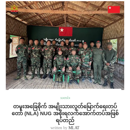
သတင်း
တမူးအခြေစိုက် အမျိုးသားလွတ်မြောက်ရေးတပ်
တော် (NLA) NUG အစိုးရလက်အောက်တပ်အဖြစ်
ရပ်တည်
written by
MLAT