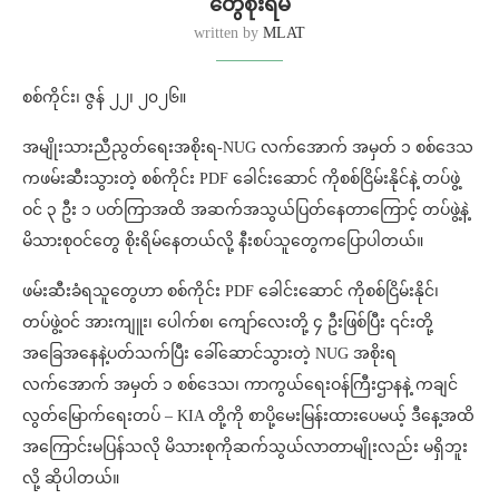
တွေစိုးရိမ်
written by
MLAT
စစ်ကိုင်း၊ ဇွန် ၂၂၊ ၂၀၂၆။
အမျိုးသားညီညွတ်ရေးအစိုးရ-NUG လက်အောက် အမှတ် ၁ စစ်ဒေသ
ကဖမ်းဆီးသွားတဲ့ စစ်ကိုင်း PDF ခေါင်းဆောင် ကိုစစ်ငြိမ်းနိုင်နဲ့ တပ်ဖွဲ့
ဝင် ၃‌‌ ဦး ၁ ပတ်ကြာအထိ အဆက်အသွယ်ပြတ်နေတာကြောင့် တပ်ဖွဲ့နဲ့
မိသားစုဝင်တွေ စိုးရိမ်နေတယ်လို့ နီးစပ်သူတွေကပြောပါတယ်။
ဖမ်းဆီးခံရသူတွေဟာ စစ်ကိုင်း PDF ခေါင်းဆောင် ကိုစစ်ငြိမ်းနိုင်၊
တပ်ဖွဲ့ဝင် အားကျူး၊ ပေါက်စ၊ ကျော်လေးတို့ ၄ ဦးဖြစ်ပြီး ၎င်းတို့
အခြေအနေနဲ့ပတ်သက်ပြီး ခေါ်ဆောင်သွားတဲ့ NUG အစိုးရ
လက်အောက် အမှတ် ၁ စစ်ဒေသ၊ ကာကွယ်ရေးဝန်ကြီးဌာနနဲ့ ကချင်
လွတ်မြောက်ရေးတပ် – KIA တို့ကို စာပို့မေးမြန်းထားပေမယ့် ဒီနေ့အထိ
အကြောင်းမပြန်သလို မိသားစုကိုဆက်သွယ်လာတာမျိုးလည်း မရှိဘူး
လို့ ဆိုပါတယ်။