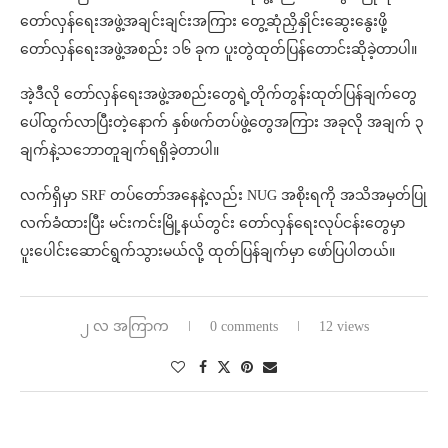
တော်လှန်ရေးအဖွဲ့အချင်းချင်းအကြား တွေ့ဆုံညှိနှိုင်းဆွေးနွေးဖို့
တော်လှန်ရေးအဖွဲ့အစည်း ၁၆ ခုက ပူးတွဲထုတ်ပြန်တောင်းဆိုခဲ့တာပါ။
အဲ့ဒီလို တော်လှန်ရေးအဖွဲ့အစည်းတွေရဲ့တိုက်တွန်းထုတ်ပြန်ချက်တွေ
ပေါ်ထွက်လာပြီးတဲ့နောက် နှစ်ဖက်တပ်ဖွဲ့တွေအကြား အခုလို အချက် ၃
ချက်နဲ့သဘောတူချက်ရရှိခဲ့တာပါ။
လက်ရှိမှာ SRF တပ်တော်အနေနဲ့လည်း NUG အစိုးရကို အသိအမှတ်ပြု
လက်ခံထားပြီး မင်းကင်းမြို့နယ်တွင်း တော်လှန်ရေးလုပ်ငန်းတွေမှာ
ပူးပေါင်းဆောင်ရွက်သွားမယ်လို့ ထုတ်ပြန်ချက်မှာ ဖော်ပြပါတယ်။
၂ လ အကြာက
0 comments
12 views