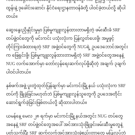
ထွန်းနဲ့ ဒုခေါင်းဆောင်၊ နိုင်ငံရေးဌာနတာဝန်ခံတို့ ပါဝင်ခဲ့တယ်လို့ ဆိုပါ
တယ်။
ဆွေးနွေးညှိနှိုင်းမှုမှာ ပြစ်မှုကျူးလွန်ထားတာမရှိတဲ့ ဖမ်းဆီးခံ SRF
တပ်ဖွဲ့ဝင်တွေကို မင်းကင်း ပသုံးလုံးက ပြန်လွှတ်ပေးဖို့၊ အမှုဖွင့်
တိုင်ကြားခံထားရတဲ့ SRF အဖွဲ့ဝင်တွေကို NUGရဲ့ ဥပဒေဘောင်အတွင်း
က ဖြေရှင်းဖို့၊ ပြစ်မှုကျူးလွန်ထားတာမရှိတဲ့ SRF အဖွဲ့ဝင်တွေအနေနဲ့
NUG လက်အောက်မှာ တော်လှန်ရေးဆက်လုပ်ဖို့ဆိုတဲ့ အချက် ၃ချက်
ပါဝင်ပါတယ်။
နှစ်ဖက်အဖွဲ့ ပူးတွဲထုတ်ပြန်ချက်မှာ မင်းကင်းမြို့နယ် ပသုံးလုံးက SRF
တပ်ကို ဖြိုခွဲခြင်းမဟုတ်ဘဲ ပြစ်မှုကျူးလွန်သူတွေကို ဥပဒေအတိုင်း
ဆောင်ရွက်ခဲ့ခြင်းဖြစ်တယ်လို့ ဆိုထားပါတယ်။
ယမန်နေ့ မေလ ၂၈ ရက်မှာ မင်းကင်းမြို့နယ်အတွင်း NUG တပ်တွေ
အနေနဲ့ SRF တပ်ဖွဲ့ဝင်တွေအပေါ် အင်အားသုံးဖြိုခွင်းဖမ်းဆီးမှုတွေနဲ့
ပတ်သက်ပြီး SRF ဆက်လက်အင်အားသုံးဖွဲ့စည်းတာတွေ မပြုလုပ်ဘဲ