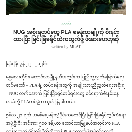
သတင်း
NUG အစိုးရတပ်တွေ PLA စခန်းတချို့ကို စီးနင်း
ထားပြီး မြင်းခြံခရိုင်ထဲကထွက်ဖို့ ဖိအားပေးဟုဆို
written by
MLAT
‌မြင်းခြံ၊ ဇွန် ၂၂ ၊ ၂၀၂၆။
မန္တလေးတိုင်း၊ တောင်သာမြို့နယ်အတွင်းက ပြည်သူ့လွတ်မြောက်ရေး
တပ်မတော် – PLA ရဲ့ တပ်စခန်းတွေကို အမျိုးသားညီညွတ်ရေးအစိုးရ
– NUG လက်အောက် မြင်းခြံခရိုင်တပ်ရင်းတွေ ဝင်ရောက်စီးနင်းနေ
တယ်လို့ ‌‌‌‌‌‌‌‌‌‌‌‌‌‌‌‌‌‌‌‌‌‌‌‌‌‌‌‌PLAတပ်ဖွဲ့က ထုတ်ပြန်ပါတယ်။
ဇွန်လ ၂၁ ရက် ယမန်နေ့ မွန်းလွဲပိုင်းကစတင်ပြီး မြင်းခြံခရိုင်ကွပ်ကဲရေး
အဖွဲ့ဦးစီး အင်အား ၅၀၀ ခန့် ဟာ တောင်သာမြို့နယ်အတွင်းက PLA
စခန်းတွေကို ဝိုင်းဝန်းပိတ်ဆို့တာနဲ့ PLA ထောက်ပို့အဖွဲ့ဝင်တွေကို