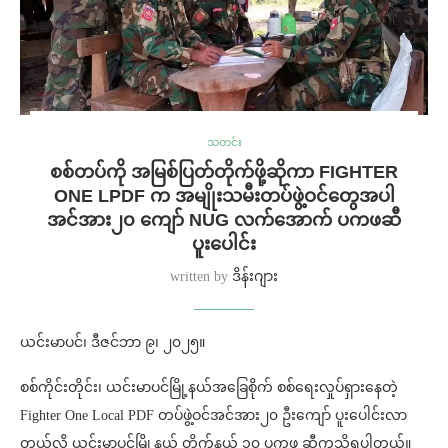
သတင်း
စစ်တပ်ကို အမြစ်ပြတ်တိုက်ဖို့ဆိုကာ FIGHTER
ONE LPDF က အမျိုးသမီးတပ်ဖွဲ့ဝင်တွေအပါ
အင်အား၂၀ ကျော် NUG လက်အောက် ပကဖဆီ
ပူးပေါင်း
written by
ဒိန်းဂျား
ယင်းမာပင်၊ ဒီဇင်ဘာ ၉၊ ၂၀၂၅။
စစ်ကိုင်းတိုင်း၊ ယင်းမာပင်မြို့နယ်အခြေစိုက် စစ်ရေးလှုပ်ရှားနေတဲ့
Fighter One Local PDF တပ်ဖွဲ့ဝင်အင်အား၂၀ ဦးကျော် ပူးပေါင်းလာ
တယ်လို့ ယင်းမာပင်မြို့နယ် တိုက်နယ် ၁၀ ပကဖ ဆီကသိရပါတယ်။