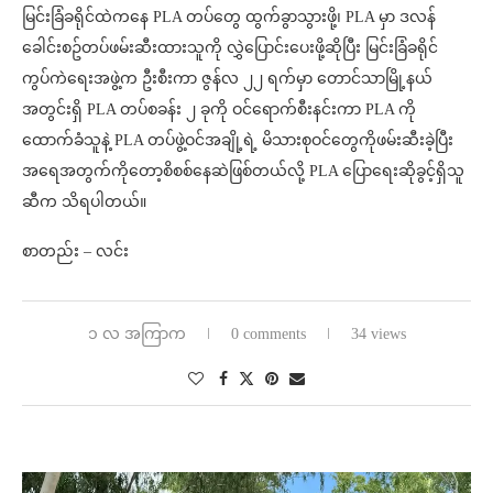
မြင်းခြံခရိုင်ထဲကနေ PLA တပ်တွေ ထွက်ခွာသွားဖို့၊ PLA မှာ ဒလန်
ခေါင်းစဥ်တပ်ဖမ်းဆီးထားသူကို လွှဲပြောင်းပေးဖို့ဆိုပြီး မြင်းခြံခရိုင်
ကွပ်ကဲရေးအဖွဲ့က ဦးစီးကာ ဇွန်လ ၂၂ ရက်မှာ တောင်သာမြို့နယ်
အတွင်းရှိ PLA တပ်စခန်း ၂ ခုကို ဝင်ရောက်စီးနင်းကာ PLA ကို
ထောက်ခံသူနဲ့ PLA တပ်ဖွဲ့ဝင်အချို့ရဲ့ မိသားစုဝင်တွေကိုဖမ်းဆီးခဲ့ပြီး
အရေအတွက်ကိုတော့စိစစ်နေဆဲဖြစ်တယ်လို့ PLA ပြောရေးဆိုခွင့်ရှိသူ
ဆီက သိရပါတယ်။
စာတည်း – လင်း
၁ လ အကြာက
0 comments
34 views