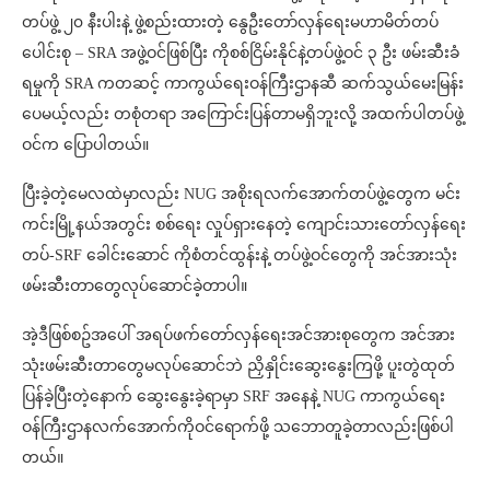
တပ်ဖွဲ့ ၂၀ နီးပါးနဲ့ ဖွဲ့စည်းထားတဲ့ နွေဦးတော်လှန်ရေးမဟာမိတ်တပ်
ပေါင်းစု – SRA အဖွဲ့ဝင်ဖြစ်ပြီး ကိုစစ်ငြိမ်းနိုင်နဲ့တပ်ဖွဲ့ဝင် ၃ ဦး ဖမ်းဆီးခံ
ရမှုကို SRA ကတဆင့် ကာကွယ်ရေးဝန်ကြီးဌာနဆီ ဆက်သွယ်မေးမြန်း
ပေမယ့်လည်း တစုံတရာ အကြောင်းပြန်တာမရှိဘူးလို့ အထက်ပါတပ်ဖွဲ့
ဝင်က ပြောပါတယ်။
ပြီးခဲ့တဲ့မေလထဲမှာလည်း NUG အစိုးရလက်အောက်တပ်ဖွဲ့တွေက မင်း
ကင်းမြို့နယ်အတွင်း စစ်ရေး လှုပ်ရှားနေတဲ့ ကျောင်းသားတော်လှန်ရေး
တပ်-SRF ခေါင်းဆောင် ကိုစံတင်ထွန်းနဲ့ တပ်ဖွဲ့ဝင်တွေကို အင်အားသုံး
ဖမ်းဆီးတာတွေလုပ်ဆောင်ခဲ့တာပါ။
အဲ့ဒီဖြစ်စဥ်အပေါ် အရပ်ဖက်တော်လှန်ရေးအင်အားစုတွေက အင်အား
သုံးဖမ်းဆီးတာတွေမလုပ်ဆောင်ဘဲ ညှိနှိုင်းဆွေးနွေးကြဖို့ ပူးတွဲထုတ်
ပြန်ခဲ့ပြီးတဲ့နောက် ဆွေးနွေးခဲ့ရာမှာ SRF အနေနဲ့ NUG ကာကွယ်ရေး
ဝန်ကြီးဌာနလက်အောက်ကိုဝင်ရောက်ဖို့ သဘောတူခဲ့တာလည်းဖြစ်ပါ
တယ်။