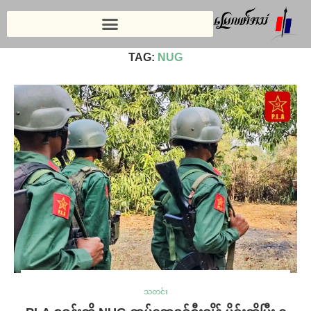
Home
»
NUG
TAG:
NUG
သတင်း