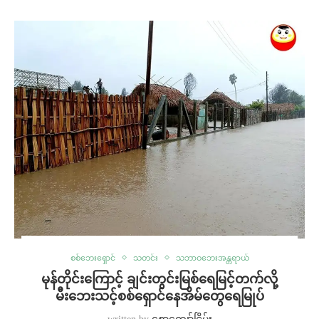
စစ်ဘေးရှောင်
သတင်း
သဘာဝဘေးအန္တရာယ်
မုန်တိုင်းကြောင့် ချင်းတွင်းမြစ်ရေမြင့်တက်လို့
မီးဘေးသင့်စစ်ရှောင်နေအိမ်တွေရေမြုပ်