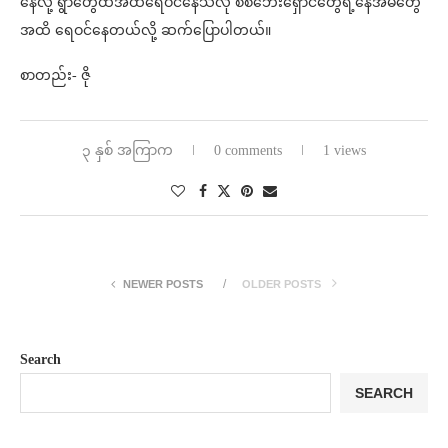
နေလို့ ရွာတွေထဲအထိရေဝင်နေသလို စစ်ဘေးရှောင်တွေရဲ့နေအိမ်တွေ
အထိ ရေဝင်နေတယ်လို့ ဆက်ပြောပါတယ်။
စာတည်း- ဇို
၃ နှစ် အကြာက
0 comments
1 views
NEWER POSTS
OLDER POSTS
Search
SEARCH