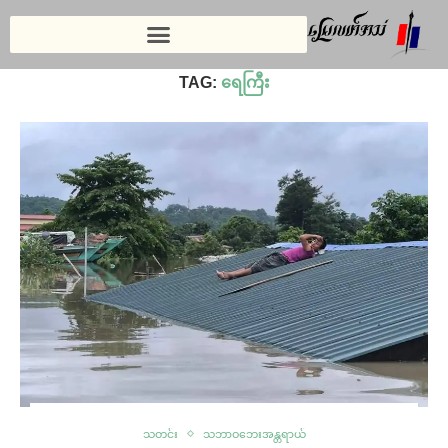
Home
»
ရေကြီး
»
Page 2
TAG:
ရေကြီး
သတင်း
သဘာဝဘေးအန္တရာယ်