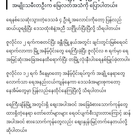
အမျိုးသမီးတဦးက မြေလတ်အသံကို ပြောပါတယ်။
ရေနစ်သေဆုံးသွားတဲ့ဒေသခံ ၄ ဦးရဲ့အလောင်းကိုတော့ ပြန်လည်
ဆယ်ယူရရှိပြီး ဒေသထုံးစံနဲ့အညီ သင်္ဂြိုဟ်ပြီးပြီလို့ သိရပါတယ်။
ဇူလိုင်လ ၂ ရက်ကစတင်ပြီး ခန္တီးမြို့နယ်အတွင်း ချင်းတွင်းမြစ်ရေဝင်
ရောက်လာကာ မြို့အနိမ့်ပိုင်းတွေ ရေကြီးခဲ့ပြီး ဇူလိုင်လ ၈ ရက်မှာ ရေ
အမြင့်ဆုံးအခြေအနေထိရောက်ပြီး တမြို့လုံးနီးပါးရေနစ်မြုပ်ခဲ့တာပါ။
ဇူလိုင်လ ၁၂ ရက် ဒီနေ့မှာတော့ အနိမ့်ပိုင်းရပ်ကွက် အချို့နေရာတွေ
လောက်သာ ရေအနည်းငယ်ကျန်နေကာ ဒေသခံအများစုကတော့
နေအိမ်တွေမှာ ပြန်လည်နေထိုင်နေကြပြီလို့ သိရပါတယ်။
ရေကြီးချိန်မြို့အတွင်းရှိ စျေးအပါအဝင် အခြေခံစားသောက်ကုန်တွေ
ထားရှိတဲ့နေရာ တော်တော်များများ ရေဝင်ပျက်စီးသွားတာကြောင့် ဆန်
အပါအဝင် စားသောက်ကုန်တွေလည်း စျေးနှုန်းမြင့်တက်နေတယ်လို့
ဆိုပါတယ်။