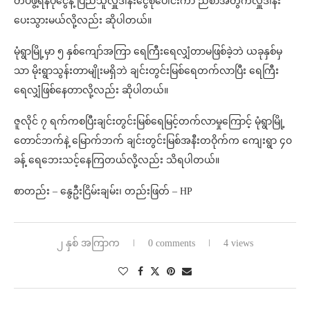
တပ်ဖွဲ့ရန်ပုံငွေနဲ့ ပြည်သူလှူဒါန်းငွေစုပေါင်းကာ ညစာအတွက်လှူဒါန်း
ပေးသွားမယ်လို့လည်း ဆိုပါတယ်။
မုံရွာမြို့မှာ ၅ နှစ်ကျော်အကြာ ရေကြီးရေလျှံတာမဖြစ်ခဲ့ဘဲ ယခုနှစ်မှ
သာ မိုးရွာသွန်းတာမျိုးမရှိဘဲ ချင်းတွင်းမြစ်ရေတက်လာပြီး ရေကြီး
ရေလျှံဖြစ်နေတာလို့လည်း ဆိုပါတယ်။
ဇူလိုင် ၇ ရက်ကစပြီးချင်းတွင်းမြစ်ရေမြင့်တက်လာမှုကြောင့် မုံရွာမြို့
တောင်ဘက်နဲ့ မြောက်ဘက် ချင်းတွင်းမြစ်အနီးတဝိုက်က ကျေးရွာ ၄၀
ခန့် ရေဘေးသင့်နေကြတယ်လို့လည်း သိရပါတယ်။
စာတည်း – နွေဦးငြိမ်းချမ်း၊ တည်းဖြတ် – HP
၂ နှစ် အကြာက
0 comments
4 views