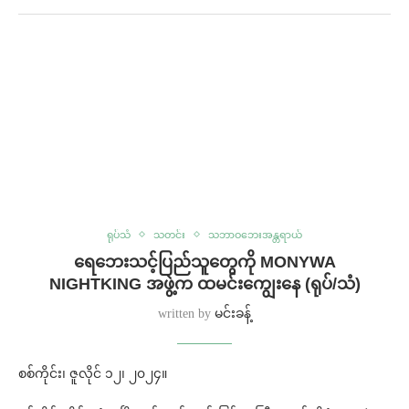
ရုပ်သံ
သတင်း
သဘာဝဘေးအန္တရာယ်
ရေဘေးသင့်ပြည်သူတွေကို MONYWA
NIGHTKING အဖွဲ့က ထမင်းကျွေးနေ (ရုပ်/သံ)
written by
မင်းခန့်
စစ်ကိုင်း၊ ဇူလိုင် ၁၂၊ ၂၀၂၄။