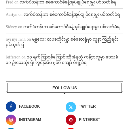
Fred
on
လက်ပံတန်းက စစ်ကောင်စီခန့်အုပ်ချုပ်ရေးမှူး ပစ်သတ်ခံရ
Austyn
on
လက်ပံတန်းက စစ်ကောင်စီခန့်အုပ်ချုပ်ရေးမှူး ပစ်သတ်ခံရ
Sidney
on
လက်ပံတန်းက စစ်ကောင်စီခန့်အုပ်ချုပ်ရေးမှူး ပစ်သတ်ခံရ
nyi nyi lwin
on
မန္တလေး လပခတိုင်းမှူး စစ်ဆေးရုံမှာ လူနာကြည့်ရင်း
ရုပ်ထွက်ပြ
Jefferson
on
၁၀ ရက်ကြာစစ်ကြောင်းထိုးခံရတဲ့ ကန့်ဘလူမှာ ဒေသခံ
၁၁ ဦးသေဆုံးပြီး လူနေအိမ် ၄၀၀ ကျော် မီးရှို့ခံရ
FOLLOW US
FACEBOOK
TWITTER
INSTAGRAM
PINTEREST