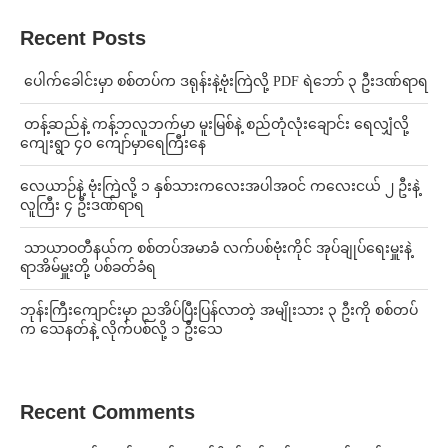
Recent Posts
⁩ ⁨ပေါက်ခေါင်းမှာ စစ်တပ်က ဒရုန်းနဲ့ဗုံးကြဲလို့ PDF ရဲဘော် ၃ ဦးဒဏ်ရာရ
⁩ ⁨တန့်ဆည်နဲ့ ကန့်ဘလူဘက်မှာ မူးမြစ်နဲ့ စည်တုံလုံးချောင်း ရေလျှံလို့
ကျေးရွာ ၄၀ ကျော်မှာရေကြီးနေ
⁨လေယာဉ်နဲ့ ဗုံးကြဲလို့ ၁ နှစ်သားကလေးအပါအဝင် ကလေးငယ် ၂ ဦးနဲ့
လူကြီး ၄ ဦးဒဏ်ရာရ
⁩ ⁨သာယာဝတီနယ်က စစ်တပ်အမာခံ လက်ပစ်ဗုံးကိုင် အုပ်ချုပ်ရေးမှူးနဲ့
ရာအိမ်မှူးတို့ ပစ်ခတ်ခံရ
ဘုန်းကြီးကျောင်းမှာ ညအိပ်ပြီးပြန်လာတဲ့ အမျိုးသား ၃ ဦးကို စစ်တပ်
က သေနတ်နဲ့ လိုက်ပစ်လို့ ၁ ဦးသေ
Recent Comments