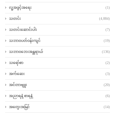
လူ့အခွင့်အရေး
(1)
သတင်း
(4,884)
သတင်းဆောင်းပါး
(7)
သဘာဝပတ်ဝန်းကျင်
(19)
သဘာဝဘေးအန္တရာယ်
(136)
သရော်စာ
(2)
အက်ဆေး
(3)
အင်တာဗျူး
(20)
အညာရနံ့ စာရနံ့
(6)
အတွေးအမြင်
(14)