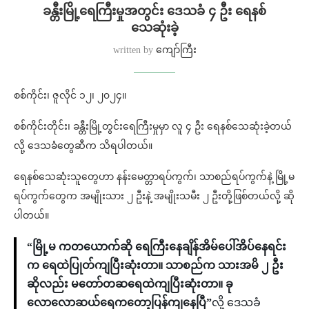
ခန္တီးမြို့ရေကြီးမှုအတွင်း ဒေသခံ ၄ ဦး ရေနစ်
သေဆုံးခဲ့
written by
ကျော်ကြီး
စစ်ကိုင်း၊ ဇူလိုင် ၁၂၊ ၂၀၂၄။
စစ်ကိုင်းတိုင်း၊ ခန္တီးမြို့တွင်းရေကြီးမှုမှာ လူ ၄ ဦး ရေနစ်သေဆုံးခဲ့တယ်
လို့ ဒေသခံတွေဆီက သိရပါတယ်။
ရေနစ်သေဆုံးသူတွေဟာ နန်းမေတ္တာရပ်ကွက်၊ သာစည်ရပ်ကွက်နဲ့ မြို့မ
ရပ်ကွက်တွေက အမျိုးသား ၂ ဦးနဲ့ အမျိုးသမီး ၂ ဦးတို့ဖြစ်တယ်လို့ ဆို
ပါတယ်။
“မြို့မ ကတယောက်ဆို ရေကြီးနေချိန်အိမ်ပေါ်အိပ်နေရင်း
က ရေထဲပြုတ်ကျပြီးဆုံးတာ။ သာစည်က သားအမိ ၂ ဦး
ဆိုလည်း မတော်တဆရေထဲကျပြီးဆုံးတာ။ ခု
လောလောဆယ်ရေကတော့ပြန်ကျနေပြီ”
လို့ ဒေသခံ