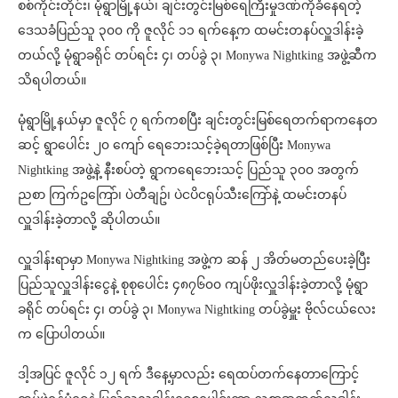
စစ်ကိုင်းတိုင်း၊ မုံရွာမြို့နယ်၊ ချင်းတွင်းမြစ်ရေကြီးမှုဒဏ်ကိုခံနေရတဲ့
ဒေသခံပြည်သူ ၃၀၀ ကို ဇူလိုင် ၁၁ ရက်နေ့က ထမင်းတနပ်လှူဒါန်းခဲ့
တယ်လို့ မုံရွာခရိုင် တပ်ရင်း ၄၊ တပ်ခွဲ ၃၊ Monywa Nightking အဖွဲ့ဆီက
သိရပါတယ်။
မုံရွာမြို့နယ်မှာ ဇူလိုင် ၇ ရက်ကစပြီး ချင်းတွင်းမြစ်ရေတက်ရာကနေတ
ဆင့် ရွာပေါင်း ၂၀ ကျော် ရေဘေးသင့်ခဲ့ရတာဖြစ်ပြီး Monywa
Nightking အဖွဲ့နဲ့ နီးစပ်တဲ့ ရွာကရေဘေးသင့် ပြည်သူ ၃၀၀ အတွက်
ညစာ ကြက်ဥကြော်၊ ပဲတီချဥ်၊ ပဲငပိငရုပ်သီးကြော်နဲ့ ထမင်းတနပ်
လှူဒါန်းခဲ့တာလို့ ဆိုပါတယ်။
လှူဒါန်းရာမှာ Monywa Nightking အဖွဲ့က ဆန် ၂ အိတ်မတည်ပေးခဲ့ပြီး
ပြည်သူလှူဒါန်းငွေနဲ့ စုစုပေါင်း ၄၈၇၆၀၀ ကျပ်ဖိုးလှူဒါန်းခဲ့တာလို့ မုံရွာ
ခရိုင် တပ်ရင်း ၄၊ တပ်ခွဲ ၃၊ Monywa Nightking တပ်ခွဲမှူး ဗိုလ်ငယ်လေး
က ပြောပါတယ်။
ဒါ့အပြင် ဇူလိုင် ၁၂ ရက် ဒီနေ့မှာလည်း ရေထပ်တက်နေတာကြောင့်