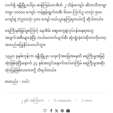
လက်ရှိ ခန္တီမြို့ပေါ်မှာ ဆန်ကြမ်းတအိတ် ၂ သိန်းကျော်၊ ဆီတလီတာဗူး
တဗူး ၁၀၀၀၀ ကျော်၊ ကန်စွန်းရွက်တစီး ၆၀၀၊ ကြက်ဥ တလုံး ၅၀၀
ကျော်နဲ့ ဘဲဥတလုံး ၇၀၀ ကျော် ဝယ်ယူနေကြရတယ်လို့ ဆိုပါတယ်။
ရေကြီးနစ်မြှပ်မှုကြောင့် နေအိမ်၊ စျေးတွေနဲ့လုပ်ငန်းနေရာတွေ
အပျက်အစီးများခဲ့ပြီး ဘယ်လောက်ပျက်စီး ဆုံးရှုံးခဲ့လဲဆိုတာကိုတော့
အတည်မပြုနိုင်သေးပါဘူး။
၁၉၉၀ ခုနှစ်တုန်းက ခန္တီးမြို့မှာ ယခုလိုအခြေအနေထိ ရေကြီးမှုအမြင့်
ဆုံးဖြစ်ခဲ့ပြီးနောက် ၃၄ နှစ်အတွင်းနောက်ထပ်တကြိမ် ရေကြီးမှုအဆိုး
ဆုံးပြန်ဖြစ်လာတာလို့ သိရပါတယ်။
စာတည်း – လင်း
၂ နှစ် အကြာက
0 comments
2 views