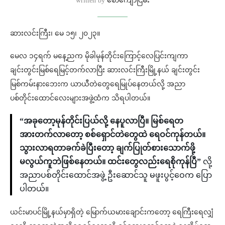
written by
စောကျော်ငြိမ်း
ဆားလင်းကြီး၊ မေ ၁၅၊ ၂၀၂၃။
မေလ ၁၄ရက် မနေ့ညက မိုခါမုန်တိုင်းကြောင့်လေပြင်းကျကာ
ချင်းတွင်းမြစ်ရေမြင့်တက်လာပြီး ဆားလင်းကြီးမြို့နယ် ချင်းတွင်း
မြစ်ကမ်းနားဘေးက ယာယီတဲတွေရေမြုပ်နေတယ်လို့ အညာ
ပစ်တိုင်းထောင်လေးများအဖွဲ့ထံက သိရပါတယ်။
“အခုတော့မုန်တိုင်းပြယ်လို့ နေပူလာပြီ။ မြစ်ရေတ
အားတက်လာတော့ စစ်ရှောင်တဲတွေထဲ ရေဝင်ကုန်တယ်။
သွားလာရတာခက်ခဲပြီးတော့ ချက်ပြုတ်စားသောက်ဖို့
မလွယ်ကူဘဲဖြစ်နေတယ်။ ထင်းတွေလည်းရေစိုကုန်ပြီ”
လို့
အညာပစ်တိုင်းထောင်အဖွဲ့ ဦးဆောင်သူ မဖူးပွင့်ဝေက ပြော
ပါတယ်။
ယင်းမာပင်မြို့နယ်မှာရှိတဲ့ မြောက်ယမားချောင်းကတော့ ရေကြီးရေလျှံ