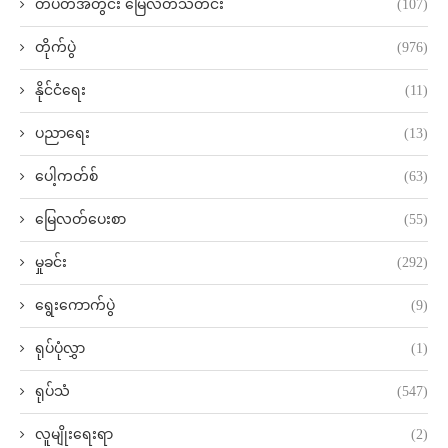
တပတ်အတွင်း မြေလတ်သတင်း
(107)
တိုက်ပွဲ
(976)
နိုင်ငံရေး
(11)
ပညာရေး
(13)
ပေါ့ကတ်စ်
(63)
မြေလတ်ပေးစာ
(55)
မှုခင်း
(292)
ရွေးကောက်ပွဲ
(9)
ရုပ်ပုံလွှာ
(1)
ရုပ်သံ
(547)
လူမျိုးရေးရာ
(2)