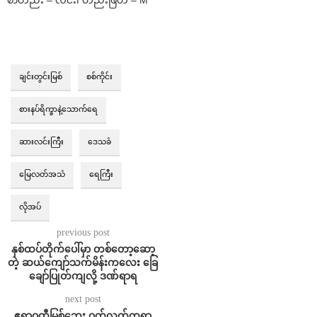
ချင်းတွင်းမြစ်
စစ်ကိုင်း
စားနပ်ရိက္ခာနဲ့သောက်ရေ
ဆားလင်းကြီး
ဒေသခံ
မြေလတ်အသံ
ရေကြီး
လိုအပ်
previous post
နှစ်ထပ်တိုက်ပေါ်မှာ တစ်တော့ဆော့
တဲ့ ဆယ်ကျော်သက်မိန်းကလေး ခြေ
ချော်ပြုတ်ကျလို့ ဒဏ်ရာရ
next post
ဧရာဝတီမြစ်ဘေး ဝက်လက်ကရွာ