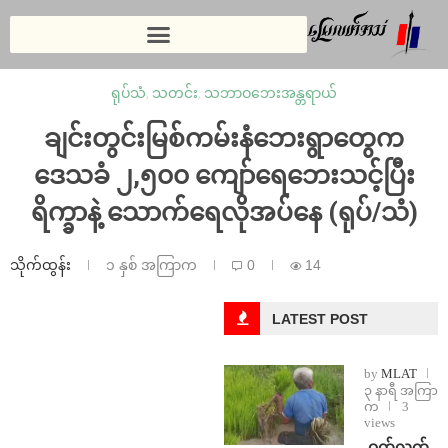
ရုပ်သံ
,
သတင်း
,
သဘာဝဘေးအန္တရာယ်
ချင်းတွင်းမြစ်ကမ်းနံဘေးရွာတွေက
ဒေသခံ ၂,၅၀၀ ကျော်ရေဘေးသင့်ပြီး
ရိက္ခာနဲ့ သောက်ရေလိုအပ်နေ (ရုပ်/သံ)
သိုက်ထွန်း
၁ နှစ် အကြာက
0
14
LATEST POST
by
MLAT
၃ နာရီ အကြာ
က
3
views
⁩ ⁨ဝက်လက်