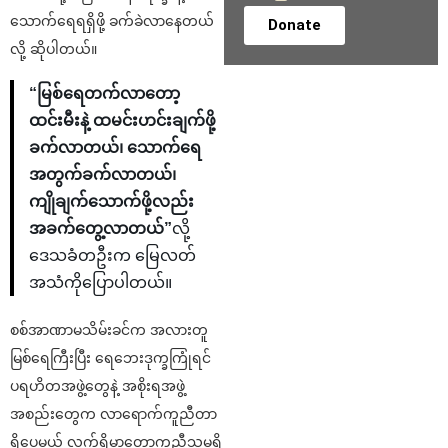
သောက်ရေရရှိဖို့ ခက်ခဲလာနေတယ်
Donate
လို့ ဆိုပါတယ်။
“မြစ်ရေတက်လာတော့
ထင်းမီးနဲ့ ထမင်းဟင်းချက်ဖို့
ခက်လာတယ်၊ သောက်ရေ
အတွက်ခက်လာတယ်၊
ကျိုချက်သောက်ဖို့လည်း
အခက်တွေ့လာတယ်”
လို့
ဒေသခံတဦးက မြေလတ်
အသံကိုပြောပါတယ်။
စစ်အာဏာမသိမ်းခင်က အလားတူ
မြစ်ရေကြီးပြီး ရေဘေးဒုက္ခကြုံရင်
ပရဟိတအဖွဲ့တွေနဲ့ အစိုးရအဖွဲ့
အစည်းတွေက လာရောက်ကူညီတာ
ရှိပေမယ့် လက်ရှိမှာတော့ကူညီသူမရှိ