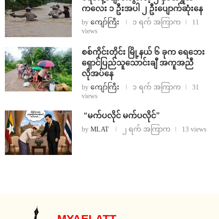
ကလေး ၁ ဦးအပါ ၂ ဦးပျောက်ဆုံးနေ
by
ကျော်ကြီး
၁ ရက် အကြာက
11
views
စစ်ကိုင်းတိုင်း မြို့နယ် ၆ ခုက ရေဘေး
ရှောင်ပြည်သူသောင်းချီ အကူအညီ
လိုအပ်နေ
by
ကျော်ကြီး
၁ ရက် အကြာက
31
views
⁨ ⁨“မက်ပလိုင် မက်ပလိုင်”
by
MLAT
၂ ရက် အကြာက
13 views