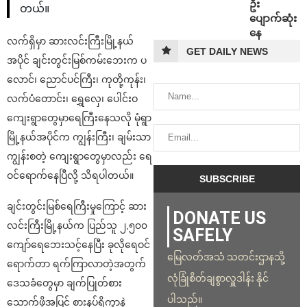
ဦး
တယ်။
ပျောက်ဆုံး
နေ
လက်ရှိမှာ ဆားလင်းကြီးမြို့နယ်
GET DAILY NEWS
အပိုင် ချင်းတွင်းမြစ်ကမ်းဘေးက ပ
လောင်၊ ညောင်ပင်ကြီး၊ ကုတို့ကုန်း၊
လက်ပံတောင်း၊ ရွှေလှေ၊ ပေါင်းဝ
ကျေးရွာတွေမှာရေကြီးနေသလို မုံရွာ
မြို့နယ်အပိုင်က ကျွန်းကြီး၊ ချမ်းသာ
ကျွန်းစတဲ့ ကျေးရွာတွေမှာလည်း ရေ
ဝင်ရောက်နေပြီလို့ သိရပါတယ်။
ချင်းတွင်းမြစ်ရေကြီးမှုကြောင့် ဆား
DONATE US
လင်းကြီးမြို့နယ်က ပြည်သူ ၂,၅၀၀
SAFELY
ကျော်ရေဘေးသင့်နေပြီး ခုလိုရေဝင်
မြေလတ်အသံ သတင်းဌာနသို့
ရောက်တာ ရက်ကြာလာတဲ့အတွက်
လုံခြုံစိတ်ချစွာလှူဒါန်း နိုင်
ဒေသခံတွေမှာ ချက်ပြုတ်စား
ပါသည်။
သောက်ဖို့အပြင် စားနပ်ရိက္ခာနဲ့