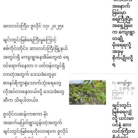
အနောက်
ခြမ်းမှာ
ရေကြီးပြီး၊
အရှေ့ခြမ်း
ဆားလင်းကြီး၊ ဇူလိုင် ၁၇၊ ၂၀၂၅။
က ကျေးရွာ
တချို့
ချင်းတွင်းမြစ်ရေကြီးမှုကြောင့်
မိုးရေရလို့
စစ်ကိုင်းတိုင်း၊ ဆားလင်းကြီးမြို့နယ်
အခုမှ
အတွင်းရှိ ကျေးရွာနေအိမ်တွေထဲ ရေ
စိုက်ပျိုးလို့
ရ
ဝင်ရောက်နေတာ ၁ ပတ်ဝန်းကျင်ရှိ
လာတဲ့အတွက် ဒေသခံတွေမှာ
စားနပ်ရိက္ခာနဲ့သောက်သုံးရေတွေ
by
ကျော်စွာ
၃ နာရီ အ
လိုအပ်လာနေတယ်လို့ ဒေသခံတွေ
ကြာက
2
views
ဆီက သိရပါတယ်။
ချင်းတွင်း
မြစ်ရေလျှံ
ဇူလိုင်လဆန်းကစကာ မိုး
လို့ ယင်းမာ
အဆက်မပြတ်ရွာသွန်းတဲ့အတွက်
ပင်နဲ့ ဆား
လင်းကြီးက
ချင်းတွင်းမြစ်ရေတိုးလာရာက ဇူလိုင်
စိုက်ခင်း