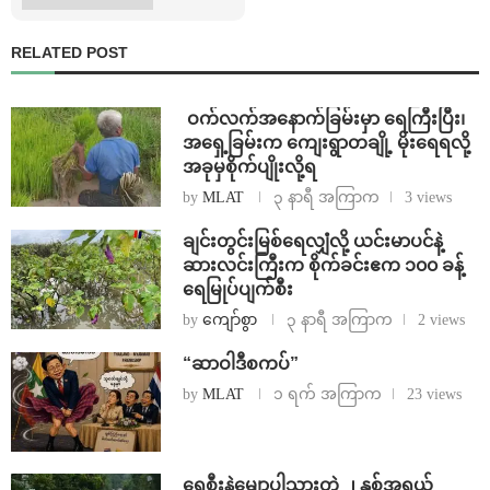
RELATED POST
⁩ ⁨ဝက်လက်အနောက်ခြမ်းမှာ ရေကြီးပြီး၊
အရှေ့ခြမ်းက ကျေးရွာတချို့ မိုးရေရလို့
အခုမှစိုက်ပျိုးလို့ရ
by
MLAT
၃ နာရီ အကြာက
3 views
ချင်းတွင်းမြစ်ရေလျှံလို့ ယင်းမာပင်နဲ့
ဆားလင်းကြီးက စိုက်ခင်းဧက ၁၀၀ ခန့်
ရေမြုပ်ပျက်စီး
by
ကျော်စွာ
၃ နာရီ အကြာက
2 views
“ဆာဝါဒီစကပ်”
by
MLAT
၁ ရက် အကြာက
23 views
ရေစီးနဲ့မျောပါသွားတဲ့ ၂ နှစ်အရွယ်