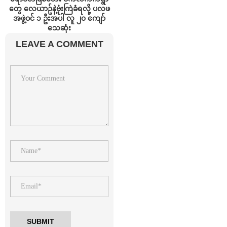
တွေ လေယာဥ်နဲ့ဗုံးကြဲခံရလို့ ပလဖ
အဖွဲ့ဝင် ၁ ဦးအပါ လူ ၂၀ ကျော်
သေဆုံး
LEAVE A COMMENT