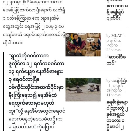
၁၂ ရက်မှာ စိုးရိမ်ရေမှတ်အထက် ၁
ဧက ၁၀၀ ခ
ပေခန့်မြင့်တက်လာပြီးနောက် လက်ရှိ
န့် ရေမြုပ်
ပျက်စီး
၁ ပတ်ခန့်ကြာမှာ ကျေးရွာနေအိမ်
တွေအတွင်း ရေအမြင့် ၂ ပေမှ ၃ ပေ
ကျော်အထိ ရေဝင်ရောက်နေတယ်လို့
by
MLAT
၁ ရက် အ
ဆိုပါတယ်။
ကြာက
23 views
“ရွာထဲကိုစဝင်တာက
“ဆာဝါဒီစ
ကပ်”
ဇူလိုင်လ ၁၂ ရက်ကစဝင်တာ
၁၃ ရက်နေ့မှာ နေအိမ်အများ
စု ရေဝင်လာပြီ။
by
ကျော်ကြီး
၁ ရက်
စစ်ကိုင်းတိုင်းအထက်ပိုင်းမှာ
အကြာက
မိုးကြီးနေသ၍ နေအိမ်ထဲ
11 views
ရေစီးနဲ့မျော
ရေထွက်သေးမှာမဟုတ်
ပါသွားတဲ့ ၂
ဘူး”
လို့ နေအိမ်အတွင်းရေဝင်
နှစ်အရွယ်
ရောက်နေတဲ့ဒေသခံတဦးက
ကလေး ၁
ဦးအပါ ၂
မြေလတ်အသံကိုပြောပါ