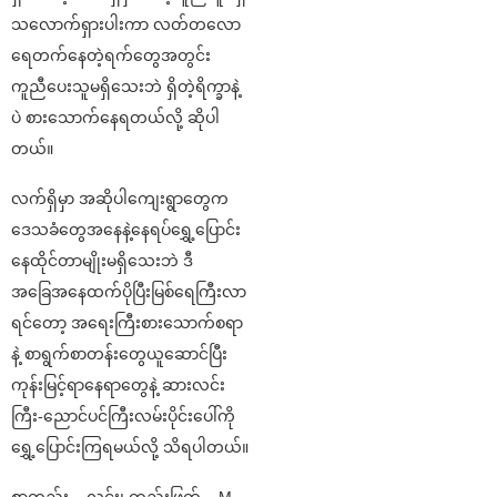
သလောက်ရှားပါးကာ လတ်တလော
ရေတက်နေတဲ့ရက်တွေအတွင်း
ကူညီပေးသူမရှိသေးဘဲ ရှိတဲ့ရိက္ခာနဲ့
ပဲ စားသောက်နေရတယ်လို့ ဆိုပါ
တယ်။
လက်ရှိမှာ အဆိုပါကျေးရွာတွေက
ဒေသခံတွေအနေနဲ့နေရပ်ရွှေ့ပြောင်း
နေထိုင်တာမျိုးမရှိသေးဘဲ ဒီ
အခြေအနေထက်ပိုပြီးမြစ်ရေကြီးလာ
ရင်တော့ အရေးကြီးစားသောက်စရာ
နဲ့ စာရွက်စာတန်းတွေယူဆောင်ပြီး
ကုန်းမြင့်ရာနေရာတွေနဲ့ ဆားလင်း
ကြီး-ညောင်ပင်ကြီးလမ်းပိုင်းပေါ်ကို
ရွှေ့ပြောင်းကြရမယ်လို့ သိရပါတယ်။
စာတည်း – လင်း၊ တည်းဖြတ် – M