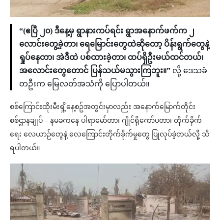
“(ဧပြီ ၂၀) ဒီနေ့မှ ရွာနားကပ်ရင်း ရွာအနောက်ဖက်က ၂
လောင်းတွေ့ခဲ့တာ၊ ရေမြောင်းတွေထဲဆိုတော့ ပိန်းရွက်တွေနဲ့
ရှုပ်နေတာ၊ အဲဒီထဲ ပစ်ထားခဲ့တာ၊ ထပ်ရှိဦးမယ်ထင်တယ်၊
အလောင်းတွေတောင် ပြန်သယ်မသွားကြဘူး။”
လို့ ဒေသခံ
တဦးက မြေလတ်အသံကို ပြောပါတယ်။
စစ်ကြောင်းထိုးမီးရှို့နေ့စဥ်အတွင်းမှာလည်း အနောက်မြောက်တိုင်း
စစ်ဌာနချုပ် – နမခကနေ ပါရာမော်တာ၊ ဂျိုင်ရိုကော်ပတာ၊ တိုက်ခိုက်
ရေး လေယာဉ်တွေနဲ့ လေကြောင်းတိုက်ခိုက်မှုတွေ ပြုလုပ်ခဲ့တယ်လို့ သိ
ရပါတယ်။