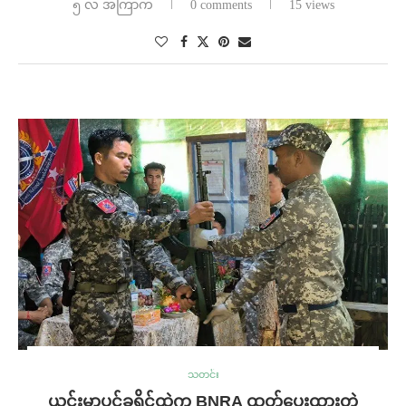
၅ လ အကြာက
0 comments
15 views
သတင်း
ယင်းမာပင်ခရိုင်ထဲက BNRA ထုတ်ပေးထားတဲ့