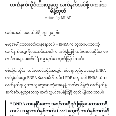
လက်နက်ကိုင်ထားသူတွေ လက်နက်အပ်ဖို့ ပကဖအ
မိန့်ထုတ်
written by
MLAT
ယင်းမာပင်၊ ဖေဖော်ဝါရီ ၁၉၊ ၂၀၂၆။
ဗမာ့အမျိုးသားတော်လှန်ရေးတပ် – BNRA က ထုတ်ပေးထားတဲ့
လက်နက်တွေကိုင်ဆောင်ထားပါက အပ်နှံကြဖို့ ယင်းမာပင်ခရိုင်ပကဖ
က ဒီကနေ့ ဖေဖော်ဝါရီ ၁၉ ရက်မှာ ထုတ်ပြန်ပါတယ်။
စစ်ကိုင်းတိုင်း၊ ယင်းမာပင်ခရိုင်အတွင်း စစ်ရေးလှုပ်ရှားနေတဲ့ BNRA
တပ်ဖွဲ့ဝင်တွေ၊ BNRA နဲ့မဟာမိတ်တပ်၊ LPDF တွေအပါ BNRA ထံက
လက်နက်ရယူထားသူတွေအားလုံးအနေနဲ့ လက်ဝယ်ရှိတဲ့ လက်နက်နဲ့
ဆက်စပ်ပစ္စည်းတွေကို ဆက်သွယ်အပ်နှံကြဖို့ ထုတ်ပြန်ထားတာပါ။
” BNRA ကနေပြီးတော့ အရင်ကဆိုရင် ဖြန့်ပေးထားတာရှိ
တယ်။ ၁ ရွာဘယ်နှစ်လက်၊ Local တွေကို ဘယ်နှစ်လက်ဆို