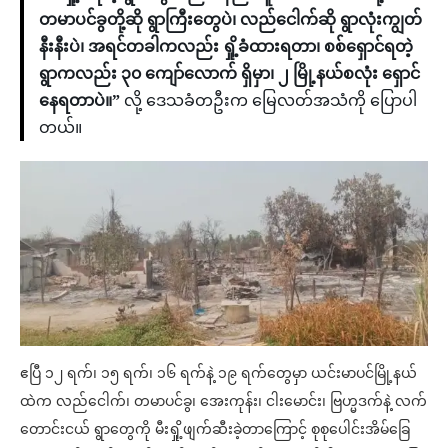
တမာပင်ခွတို့ဆို ရွာကြီးတွေပဲ၊ လည်ငေါက်ဆို ရွာလုံးကျွတ်
နီးနီးပဲ၊ အရင်တခါကလည်း ရှို့ခံထားရတာ၊ စစ်ရှောင်ရတဲ့
ရွာကလည်း ၃၀ ကျော်လောက် ရှိမှာ၊ ၂ မြို့နယ်စလုံး ရှောင်
နေရတာပဲ။”
လို့ ဒေသခံတဦးက မြေလတ်အသံကို ပြောပါ
တယ်။
ဧပြီ ၁၂ ရက်၊ ၁၅ ရက်၊ ၁၆ ရက်နဲ့ ၁၉ ရက်တွေမှာ ယင်းမာပင်မြို့နယ်
ထဲက လည်ငေါက်၊ တမာပင်ခွ၊ အေးကုန်း၊ ငါးမောင်း၊ ဗြဟ္မဒက်နဲ့ လက်
တောင်းငယ် ရွာတွေကို မီးရှို့ဖျက်ဆီးခဲ့တာကြောင့် စုစုပေါင်းအိမ်ခြေ