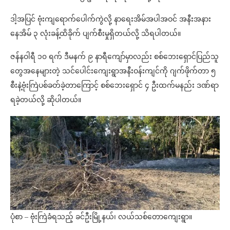
ဒါ့အပြင် ဗုံးကျရောက်ပေါက်ကွဲလို့ နာရေးအိမ်အပါအဝင် အနီးအနား
နေအိမ် ၃ လုံးခန့်ထိခိုက် ပျက်စီးမှုရှိတယ်လို့ သိရပါတယ်။
ဇန်နဝါရီ ၁၀ ရက် ဒီမနက် ၉ နာရီကျော်မှာလည်း စစ်ဘေးရှောင်ပြည်သူ
တွေအနေများတဲ့ သင်ပေါင်းကျေးရွာအနီးဝန်းကျင်ကို ဂျက်ဖိုက်တာ ၅
စီးနဲ့ဗုံးကြဲပစ်ခတ်ခဲ့တာကြောင့် စစ်ဘေးရှောင် ၄ ဦးထက်မနည်း ဒဏ်ရာ
ရခဲ့တယ်လို့ ဆိုပါတယ်။
ပုံစာ – ဗုံးကြဲခံရသည့် ခင်ဦးမြို့နယ်၊ လယ်သစ်တောကျေးရွာ။