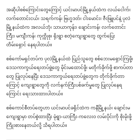
အဆိုပါစစ်ကြောင်းတွေကြောင့် ယင်းမာပင်မြို့နယ်ထဲက လယ်ငေါက်၊
လက်တောင်းငယ်၊ သရက်ကန်၊ ဗြဟ္မဒတ်၊ ငါးမောင်း၊ ဇီးဖြူပင်နဲ့ ပုလဲ
မြို့နယ်ထဲက အလယ်ဘုံ၊ သာယာကုန်း၊ ချောင်းကန်၊ လက်တောင်း
ကြီး၊ မကျီးကန်၊ ကုက္ကိုစု၊ ရိုးရွာ စတဲ့ကျေးရွာတွေ ထွက်ပြေး
တိမ်းရှောင် နေရပါတယ်။
စစ်ကော်မရှင်တပ်က ပုလဲမြို့နယ်ထဲ ပြည်သူတွေ စစ်ဘေးမရှောင်ကြဖို့၊
ဒေသကာကွယ်ရေးတပ်ဖွဲ့တွေ မိုင်းမထောင်ဖို့၊ မတိုက်ခိုက်ဖို့ စာကပ်တာ
တွေ ပြုလုပ်နေပြီး ဒေသကာကွယ်ရေးတပ်ဖွဲ့တွေက တိုက်ခိုက်တာ
ကြောင့် ကျေးရွာတွေကို လက်နက်ကြီးပစ်ခက်မှုတွေ ပြုလုပ်နေရ
ကြောင်း ရေးသားထားပါတယ်။
စစ်ကောင်စီတပ်တွေဟာ ယင်းမာပင်ခရိုင်ထဲက ကနီမြို့နယ်၊ ချောင်းမ
ကျေးရွာမှာ တပ်စွဲထားပြီး မုံရွာ-ယာကြီး-ကလေးဝ လမ်းပိုင်းကို စိုးမိုးဖို့
ကြိုးစားနေတယ်လို့ သိရပါတယ်။