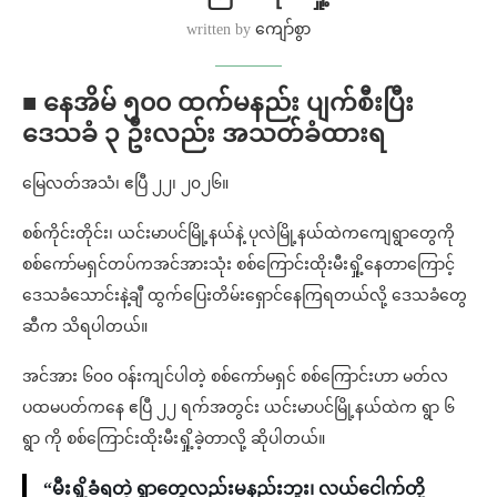
written by
ကျော်စွာ
■ နေအိမ် ၅၀၀ ထက်မနည်း ပျက်စီးပြီး
ဒေသခံ ၃ ဦးလည်း အသတ်ခံထားရ
မြေလတ်အသံ၊ ဧပြီ ၂၂၊ ၂၀၂၆။
စစ်ကိုင်းတိုင်း၊ ယင်းမာပင်မြို့နယ်နဲ့ ပုလဲမြို့နယ်ထဲကကျေရွာတွေကို
စစ်ကော်မရှင်တပ်ကအင်အားသုံး စစ်ကြောင်းထိုးမီးရှို့နေတာကြောင့်
ဒေသခံသောင်းနဲ့ချီ ထွက်ပြေးတိမ်းရှောင်နေကြရတယ်လို့ ဒေသခံတွေ
ဆီက သိရပါတယ်။
အင်အား ၆၀၀ ဝန်းကျင်ပါတဲ့ စစ်ကော်မရှင် စစ်ကြောင်းဟာ မတ်လ
ပထမပတ်ကနေ ဧပြီ ၂၂ ရက်အတွင်း ယင်းမာပင်မြို့နယ်ထဲက ရွာ ၆
ရွာ ကို စစ်ကြောင်းထိုးမီးရှို့ခဲ့တာလို့ ဆိုပါတယ်။
“မီးရှို့ခံရတဲ့ ရွာတွေလည်းမနည်းဘူး၊ လယ်ငေါက်တို့