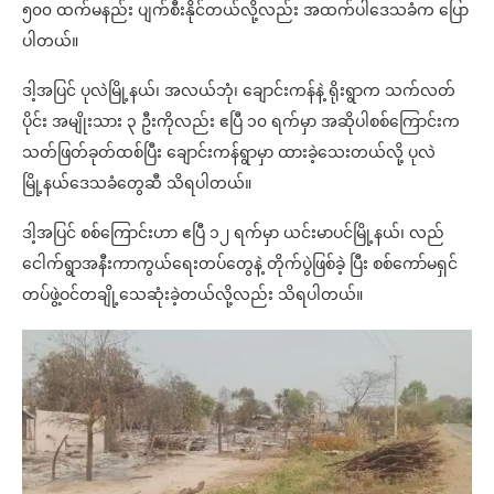
၅၀၀ ထက်မနည်း ပျက်စီးနိုင်တယ်လို့လည်း အထက်ပါဒေသခံက ပြော
ပါတယ်။
ဒါ့အပြင် ပုလဲမြို့နယ်၊ အလယ်ဘုံ၊ ချောင်းကန်နဲ့ ရိုးရွာက သက်လတ်
ပိုင်း အမျိုးသား ၃ ဦးကိုလည်း ဧပြီ ၁၀ ရက်မှာ အဆိုပါစစ်ကြောင်းက
သတ်ဖြတ်ခုတ်ထစ်ပြီး ချောင်းကန်ရွာမှာ ထားခဲ့သေးတယ်လို့ ပုလဲ
မြို့နယ်ဒေသခံတွေဆီ သိရပါတယ်။
ဒါ့အပြင် စစ်ကြောင်းဟာ ဧပြီ ၁၂ ရက်မှာ ယင်းမာပင်မြို့နယ်၊ လည်
ငေါက်ရွာအနီးကာကွယ်ရေးတပ်တွေနဲ့ တိုက်ပွဲဖြစ်ခဲ့ ပြီး စစ်ကော်မရှင်
တပ်ဖွဲ့ဝင်တချို့သေဆုံးခဲ့တယ်လို့လည်း သိရပါတယ်။