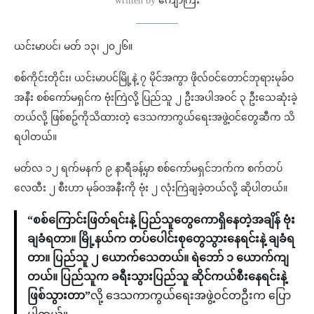
written by
ကျော်ကြီး
ယင်းမာပင်၊ မတ် ၁၃၊ ၂၀၂၆။
စစ်ကိုင်းတိုင်း၊ ယင်းမာပင်မြို့နဲ့ ၇ မိုင်အကွာ ဖိုလ်ဝင်တောင်ဘုရားမုခ်ဝ
အနီး စစ်ကော်မရှင်က ဗုံးကြဲလို့ ပြည်သူ ၂ ဦးအပါအဝင် ၃ ဦးသေဆုံးခဲ့
တယ်လို့ ဖြစ်စဥ်ကိုသိထားတဲ့ ဒေသကာကွယ်ရေးအဖွဲ့ဝင်တွေဆီက သိ
ရပါတယ်။
မတ်လ ၁၂ ရက်မနက် ၉ နာရီခန့်မှာ စစ်ကော်မရှင်ဘက်က စက်တပ်
လေထီး ၂ စီးဟာ မုခ်ဝအနီးကို ဗုံး ၂ လုံးကြဲချခဲ့တယ်လို့ ဆိုပါတယ်။
“စစ်ကြောင်းဖြတ်ရင်းနဲ့ ပြည်သူတွေကောရှိနေတဲ့အချိန် ဗုံး
ချခံရတာ။ မြို့နယ်က တပ်ပေါင်းစုတွေသွားနေရင်းနဲ့ ချခံရ
တာ။ ပြည်သူ ၂ ယောက်သေတယ်။ ရဲဘော် ၁ ယောက်ကျ
တယ်။ ပြည်သူက ခရီးသွားပြည်သူ ဆိုင်ကယ်စီးနေရင်းနဲ့
ဖြစ်သွားတာ”
လို့ ဒေသကာကွယ်ရေးအဖွဲ့ဝင်တဦးက ပြော