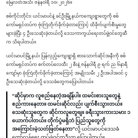
မြေလတ်အသံ၊ ဇန်နဝါရီ ၁၀၊ ၂၀၂၆။
စစ်ကိုင်းတိုင်း၊ ယင်းမာပင်နဲ့ ခင်ဦးမြို့နယ်ကကျေးရွာတွေကို စစ်
ကော်မရှင်တပ်က ဗုံးကြဲတိုက်ခိုက်ခဲ့တာကြောင့် ထိခိုက်ပျက်စီးမှုတွေ
များခဲ့ပြီး ၄ ဦးသေဆုံးခဲ့တယ်လို့ ဒေသကာကွယ်ရေးတပ်ဖွဲ့ဝင်တွေဆီ
က သိရပါတယ်။
ယင်းမာပင်မြို့နယ်၊ ပြန်လှည့်ကျေးရွာရှိ စားသောက်ဆိုင်အနီးကို စစ်
ကော်မရှင်တပ်က စက်တပ်လေထီး ၂ စီးနဲ့ ဇန်နဝါရီ ၉ ရက် ည ၆နာရီ
ကျော်မှာ ဗုံးကြဲတိုက်ခိုက်ခဲ့တာကြောင့် အမျိုးသမီး ၂ ဦးအပါအဝင် ၄
ဦးသေဆုံးခဲ့တယ်လို့ ဒေသခံတွေကပြောပါတယ်။
“ဆိုင်မှာက လူစည်နေတဲ့အချိန်ပါ။ ထမင်းစားသူတွေနဲ့
စည်ကားနေတာ။ ထမင်းဆိုင်လည်း ပျက်စီးသွားတယ်။
သေဆုံးသူတွေက ဆိုင်ကလူတွေဗျ။ ခရီးသွားကားသမား ၁
ယောက်ပါတယ်။ တိုက်ပွဲမရှိဘဲ ပြည်သူတွေကို
အကြောင်းမဲ့သတ်ဖြတ်နေတာ”
လို့ ယင်းမာပင်ဒေသခံ
တော်လှန်ရေး တပ်ဖွဲ့ဝင်တဦးက ပြောပါတယ်။