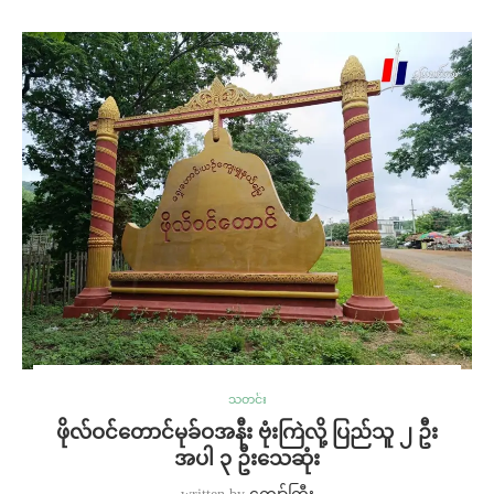
သတင်း
ဖိုလ်ဝင်တောင်မုခ်ဝအနီး ဗုံးကြဲလို့ ပြည်သူ ၂ ဦး
အပါ ၃ ဦးသေဆုံး