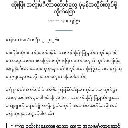
ထိုးပြီး အလှူ၊မင်္ဂလာဆောင်တွေ ပုံမှန်အတိုင်းလုပ်ဖို့
လိုက်ပြော
written by
ကျော်စွာ
မြေလတ်အသံ၊ ဧပြီ ၁၂၊ ၂၀၂၆။
စစ်ကိုင်းတိုင်း၊ ယင်းမာပင်ခရိုင်၊ ဆားလင်းကြီးမြို့နယ်အတွင်းမှာ စစ်
ကော်မရှင်တပ်က စစ်ကြောင်းထိုးနေပြီး ဒေသခံတွေကို ထွက်မပြေးဖို့နဲ့
အလှူနဲ့မင်္ဂလာဆောင်တွေ ပုံမှန်အတိုင်းလုပ်ဆောင်ကြဖို့ လိုက်လံပြောဆို
စည်းရုံးနေတယ်လို့ ဒေသခံတွေက ပြောပါတယ်။
ဧပြီ ၉ ရက်က ဝမ်ပေါင်-ယန်စီကြေးနီစီမံကိန်းအတွင်းကနေ ထွက်ခွာ
လာတဲ့ အင်အား ၃၀ ပါ စစ်ကြောင်းဟာ ဆားလင်းကြီးမြို့နယ်၊ ရွာသာ
ကျေးရွာကို ရောက်ရှိလာပြီး ရွာခံတွေကို အထက်ပါအတိုင်း လိုက်လံ
ပြောဆိုနေတာလို့ ဆိုပါတယ်။
“ **က စည်းရုံးနေတာ။ ရွာသာ(ရွာ)က အလှူ၊မင်္ဂလာဆောင်