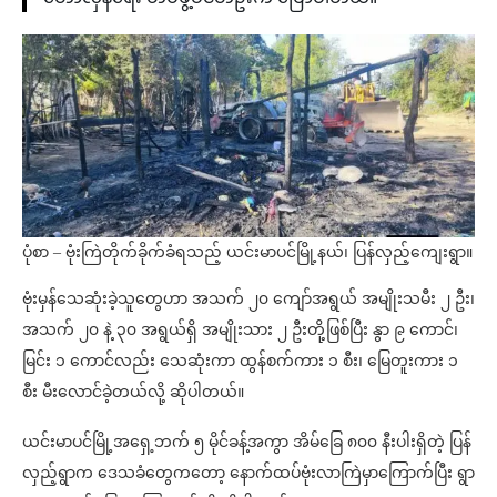
ပုံစာ – ဗုံးကြဲတိုက်ခိုက်ခံရသည့် ယင်းမာပင်မြို့နယ်၊ ပြန်လှည့်ကျေးရွာ။
ဗုံးမှန်သေဆုံးခဲ့သူတွေဟာ အသက် ၂၀ ကျော်အရွယ် အမျိုးသမီး ၂ ဦး၊
အသက် ၂၀ နဲ့ ၃၀ အရွယ်ရှိ အမျိုးသား ၂ ဦးတို့ဖြစ်ပြီး နွာ ၉‌ ကောင်၊
မြင်း ၁ ကောင်‌လည်း သေဆုံးကာ ထွန်စက်ကား ၁ စီး၊ မြေတူးကား ၁
စီး မီးလောင်ခဲ့တယ်လို့ ဆိုပါတယ်။
ယင်းမာပင်မြို့အရှေ့ဘက် ၅ မိုင်ခန့်အကွာ အိမ်ခြေ ၈၀၀ နီးပါးရှိတဲ့ ပြန်
လှည့်ရွာက ဒေသခံတွေကတော့ နောက်ထပ်ဗုံးလာကြဲမှာကြောက်ပြီး ရွာ