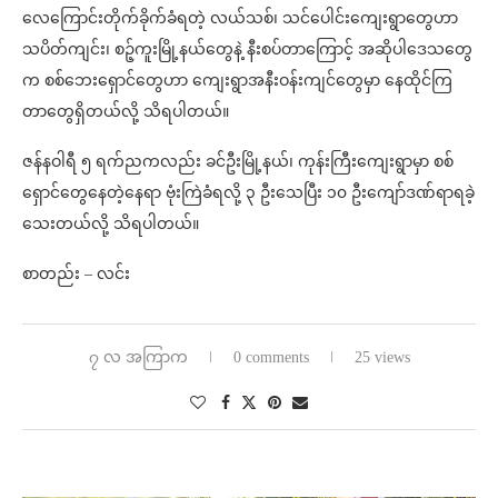
လေကြောင်းတိုက်ခိုက်ခံရတဲ့ လယ်သစ်၊ သင်ပေါင်းကျေးရွာတွေဟာ
သပိတ်ကျင်း၊ စဉ့်ကူးမြို့နယ်တွေနဲ့ နီးစပ်တာကြောင့် အဆိုပါဒေသတွေ
က စစ်ဘေးရှောင်တွေဟာ ကျေးရွာအနီးဝန်းကျင်တွေမှာ နေထိုင်ကြ
တာတွေရှိတယ်လို့ သိရပါတယ်။
ဇန်နဝါရီ ၅ ရက်ညကလည်း ခင်ဦးမြို့နယ်၊ ကုန်းကြီးကျေးရွာမှာ စစ်
ရှောင်တွေနေတဲ့နေရာ ဗုံးကြဲခံရလို့ ၃ ဦးသေပြီး ၁၀ ဦးကျော်ဒဏ်ရာရခဲ့
သေးတယ်လို့ သိရပါတယ်။
စာတည်း – လင်း
၇ လ အကြာက
0 comments
25 views