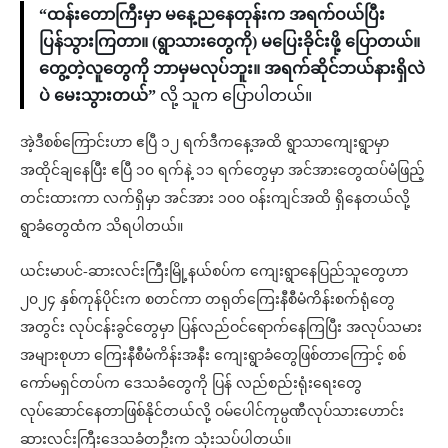
“ထန်းတောကြီးမှာ မနေ့ညနေတုန်းက အရက်ဝယ်ပြီး
ပြန်သွားကြတာ။ (ရွာသားတွေကို) မပြေးခိုင်းဖို့ ပြောတယ်။
တွေ့တဲ့လူတွေကို ဘာမှမလုပ်ဘူး။ အရက်ဆိုင်ဘယ်နားရှိလဲ
ပဲ မေးသွားတယ်”
လို့ သူက ပြောပါတယ်။
အဲ့ဒီစစ်ကြောင်းဟာ ဧပြီ ၁၂ ရက်ဒီကနေ့အထိ ရွာသာကျေးရွာမှာ
အထိုင်ချနေပြီး ဧပြီ ၁၀ ရက်နဲ့ ၁၁ ရက်တွေမှာ အင်အားတွေထပ်မံဖြည့်
တင်းထားကာ လက်ရှိမှာ အင်အား ၁၀၀ ဝန်းကျင်အထိ ရှိနေတယ်လို့
ရွာခံတွေထံက သိရပါတယ်။
ယင်းမာပင်-ဆားလင်းကြီးမြို့နယ်စပ်က ကျေးရွာနေပြည်သူတွေဟာ
၂၀၂၄ နှစ်ကုန်ပိုင်းက စတင်ကာ တရုတ်ကြေးနီစီမံကိန်းစက်ရုံတွေ
အတွင်း လုပ်ငန်းခွင်တွေမှာ ပြန်လည်ဝင်ရောက်နေကြပြီး အလုပ်သမား
အများစုဟာ ကြေးနီစီမံကိန်းအနီး ကျေးရွာခံတွေဖြစ်တာကြောင့် စစ်
ကော်မရှင်တပ်က ဒေသခံတွေကို ပြန် လည်စည်းရုံးရေးတွေ
လုပ်ဆောင်နေတာဖြစ်နိုင်တယ်လို့ ဝမ်ပေါင်ကုမ္ပဏီလုပ်သားဟောင်း
ဆားလင်းကြီးဒေသခံတဦးက သုံးသပ်ပါတယ်။