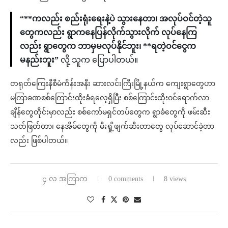
“**ကလည်း စည်းရုံးရေးနဲ့ပဲ သွားနေတာ၊ အလုပ်ဝင်တဲ့သူ
တွေကလည်း ရွာကနေပြန်လိုက်သွားလိုက် လုပ်နေကြ
လည်း ရွာတွေက ဘာမှမလုပ်နိုင်ဘူး၊ **ရတဲ့ဝင်ငွေက
မနည်းဘူး”
လို့ သူက ပြောပါတယ်။
တရုတ်ကြေးနီစီမံကိန်းအနီး ဆားလင်းကြီးမြို့နယ်က ကျေးရွာတွေဟာ
မကြာခဏစစ်ကြောင်းထိုးခံရလေ့ရှိပြီး စစ်ကြောင်းထိုးဝင်ရောက်လာ
ချိန်တွေတိုင်းမှာလည်း စစ်ကော်မရှင်တပ်တွေက ရွာခံတွေကို ဖမ်းဆီး
သတ်ဖြတ်တာ၊ နေအိမ်တွေကို မီးရှို့ဖျက်ဆီးတာတွေ လုပ်ဆောင်ခဲ့တာ
လည်း ဖြစ်ပါတယ်။
၄ လ အကြာက
0 comments
8 views