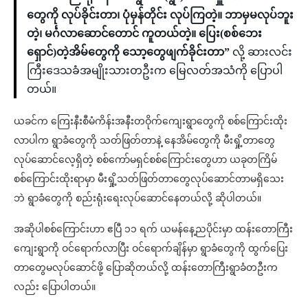
တွေကို လုပ်ခိုင်းတာ၊ ပုံမှန်တိုင်း လုပ်ကြတဲ့။ ဘာမှမလုပ်ဘူး
တဲ့၊ မင်္ဂလာဆောင်တောင် ကူတယ်တဲ့။ ပြေး(စစ်ဘေး
ရှောင်)တဲ့အိမ်တွေကို သော့တွေဖျက်ခိုင်းတာ”
လို့ ဆားလင်း
ကြီးဒေသခံအမျိုးသားတဦးက မြေလတ်အသံကို ပြောပါ
တယ်။
ယခင်က ကြေးနီးစီမံကိန်းအနီးတဝိုက်ကျေးရွာတွေကို စစ်ကြောင်းထိုး
လာပါက ရွာခံတွေကို သတ်ဖြတ်တာနဲ့ နေအိမ်တွေကို မီးရှို့တာတွေ
လုပ်ဆောင်လေ့ရှိတဲ့ စစ်ကော်မရှင်စစ်ကြောင်းတွေဟာ ယခုတကြိမ်
စစ်ကြောင်းထိုးရာမှာ မီးရှို့သတ်ဖြတ်တာတွေလုပ်ဆောင်တာမရှိသေး
ဘဲ ရွာခံတွေကို စည်းရုံးရေးလုပ်ဆောင်နေတယ်လို့ ဆိုပါတယ်။
အဆိုပါစစ်ကြောင်းဟာ ဧပြီ ၁၁ ရက် ယမန်နေ့ညပိုင်းမှာ ထန်းတောကြီး
ကျေးရွာကို ဝင်ရောက်လာပြီး ဝင်ရောက်ချိန်မှာ ရွာခံတွေကို ထွက်ပြေး
တာတွေမလုပ်ဆောင်ဖို့ ပြောဆိုတယ်လို့ ထန်းတောကြီးရွာခံတဦးက
လည်း ပြောပါတယ်။