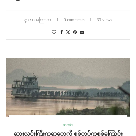
၄ လ အကြာက
0 comments
33 views
သတင်း
ဆားလင်းကြီးကရွာတွေကို စစ်တပ်ကစစ်ကြောင်း