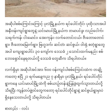
အဆိုပါစစ်ကြောင်းကြောင့် ပုလဲမြို့နယ်က ရင်ပေါင်တိုင်၊ ပုထိုးသာအပါ
အနီးဝန်းကျင်ရွာတွေနဲ့ ယင်းမာပင်မြို့နယ်က တမာပင်ခွ၊ လည်ငေါက်၊
သရက်ကန်၊ ငါးမောင်း၊ အေးကုန်း၊ လက်တောင်းငယ်၊ ဇီးတောတောင်
ရွာ၊ ဇီးတောမြောက်ရွာ၊ ဗြဟ္မဒက်၊ ဆင်တဲ၊ ဆင်စွယ်၊ ဝါးရုံ စတဲ့ရွာတွေ
အပါ ကျေးရွာပေါင်း ၃၀ ကျော်က ဒေသခံ ၂ သောင်းထက်မနည်း စစ်
ဘေးရှောင်နေရတယ်လို့ ဒေသခံ တွေဆီက သိရပါတယ်။
လက်ရှိမှာ အဆိုပါအင်အား ၆၀၀ ဝန်းကျင်ပါစစ်ကြောင်းထဲက တချို့
ကတော့ ဧပြီ ၂၁ ရက်မနေ့ကည ၇ နာရီမှာ ပုလဲမြို့နယ်၊ ရင်ပေါင်တိုင်
ရွာကနေ ယင်းမာပင်မြို့ထဲကို စစ်ယာဥ်တန်းနဲ့ပြန်ခွဲထွက်သွားတယ်လို့
သိရပြီး ကျန်တပ်ဖွဲ့ဝင်တွေကတော့ ရင်ပေါင်တိုင်ရွာနဲ့ ဆင်စွယ်ရွာမှာပဲ
ရှိနေသေးတယ်လို့ သိရပါတယ်။
စာတည်း – လင်း