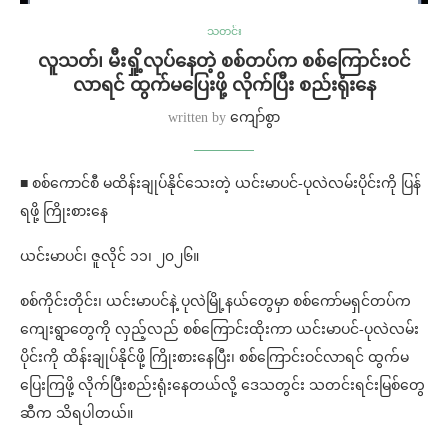
သတင်း
လူသတ်၊ မီးရှို့လုပ်နေတဲ့ စစ်တပ်က စစ်ကြောင်းဝင်
လာရင် ထွက်မပြေးဖို့ လိုက်ပြီး စည်းရုံးနေ
written by
ကျော်စွာ
■ စစ်ကောင်စီ မထိန်းချုပ်နိုင်သေးတဲ့ ယင်းမာပင်-ပုလဲလမ်းပိုင်းကို ပြန်
ရဖို့ ကြိုးစားနေ
ယင်းမာပင်၊ ဇူလိုင် ၁၁၊ ၂၀၂၆။
စစ်ကိုင်းတိုင်း၊ ယင်းမာပင်နဲ့ ပုလဲမြို့နယ်တွေမှာ စစ်ကော်မရှင်တပ်က
ကျေးရွာတွေကို လှည့်လည် စစ်ကြောင်းထိုးကာ ယင်းမာပင်-ပုလဲလမ်း
ပိုင်းကို ထိန်းချုပ်နိုင်ဖို့ ကြိုးစားနေပြီး၊ စစ်ကြောင်းဝင်လာရင် ထွက်မ
ပြေးကြဖို့ လိုက်ပြီးစည်းရုံးနေတယ်လို့ ဒေသတွင်း သတင်းရင်းမြစ်တွေ
ဆီက သိရပါတယ်။