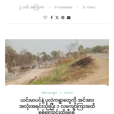
၄ ပတ် အကြာက
0 comments
11 views
စစ်ဘေးရှောင်
သတင်း
ယင်းမာပင်နဲ့ ပုလဲကရွာတွေကို အင်အား
အလုံးအရင်းသုံးပြီး ၁ လကျော်ကြာအထိ
စစ်ကြောင်းထိုးမီးရှို့