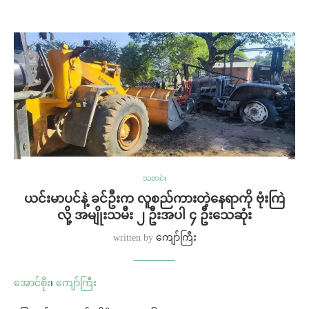
သတင်း
ယင်းမာပင်နဲ့ ခင်ဦးက လူစည်ကားတဲ့နေရာကို ဗုံးကြဲ
လို့ အမျိုးသမီး ၂ ဦးအပါ ၄ ဦးသေဆုံး
written by
ကျော်ကြီး
အောင်စိုး
၊
ကျော်ကြီး