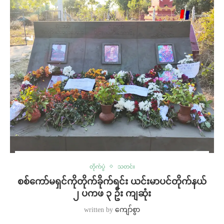
တိုက်ပွဲ
သတင်း
စစ်ကော်မရှင်ကိုတိုက်ခိုက်ရင်း ယင်းမာပင်တိုက်နယ်
၂ ပကဖ ၃ ဦး ကျဆုံး
written by
ကျော်စွာ