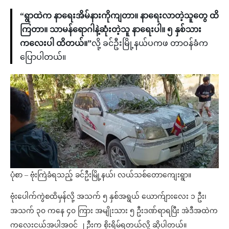
“ရွာထဲက နာရေးအိမ်နားကိုကျတာ။ နာရေးလာတဲ့သူတွေ ထိ
ကြတာ။ သာမန်ရောဂါနဲ့ဆုံးတဲ့သူ နာရေးပါ။ ၅ နှစ်သား
ကလေးပါ ထိတယ်။”
လို့ ခင်ဦးမြို့နယ်ပကဖ တာဝန်ခံက
ပြောပါတယ်။
ပုံစာ – ဗုံးကြဲခံရသည့် ခင်ဦးမြို့နယ်၊ လယ်သစ်တောကျေးရွာ။
ဗုံးပေါက်ကွဲစထိမှန်လို့ အသက် ၅ နှစ်အရွယ် ယောက်ျားလေး ၁ ဦး၊
အသက် ၃၀ ကနေ ၄၀ ကြား အမျိုးသား ၅ ဦးဒဏ်ရာရပြီး အဲဒီအထဲက
ကလေးငယ်အပါအဝင် ၂ ဦးက စိုးရိမ်ရတယ်လို့ ဆိုပါတယ်။