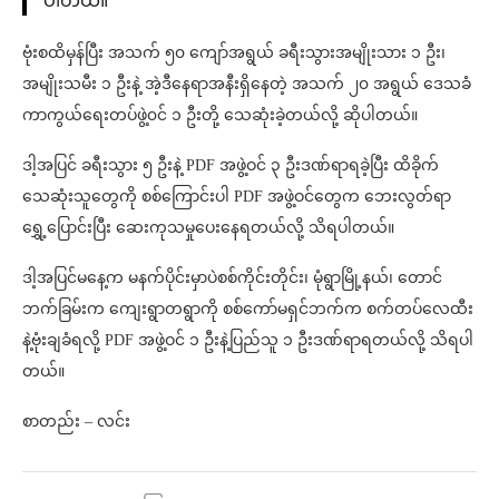
ပါတယ်။
ဗုံးစထိမှန်ပြီး အသက် ၅၀ ကျော်အရွယ် ခရီးသွားအမျိုးသား ၁ ဦး၊
အမျိုးသမီး ၁ ဦးနဲ့ အဲ့ဒီနေရာအနီးရှိနေတဲ့ အသက် ၂၀ အရွယ် ဒေသခံ
ကာကွယ်ရေးတပ်ဖွဲ့၀င် ၁ ဦးတို့ သေဆုံးခဲ့တယ်လို့ ဆိုပါတယ်။
ဒါ့အပြင် ခရီးသွား ၅ ဦးနဲ့ PDF အဖွဲ့ဝင် ၃ ဦးဒဏ်ရာရခဲ့ပြီး ထိခိုက်
သေဆုံးသူတွေကို စစ်ကြောင်းပါ PDF အဖွဲ့ဝင်တွေက ဘေးလွတ်ရာ
ရွှေ့ပြောင်းပြီး ဆေးကုသမှုပေးနေရတယ်လို့ သိရပါတယ်။
ဒါ့အပြင်မနေ့က မနက်ပိုင်းမှာပဲစစ်ကိုင်းတိုင်း၊ မုံရွာမြို့နယ်၊ တောင်
ဘက်ခြမ်းက ကျေးရွာတရွာကို စစ်ကော်မရှင်ဘက်က စက်တပ်လေထီး
နဲ့ဗုံးချခံရလို့ PDF အဖွဲ့ဝင် ၁ ဦးနဲ့ပြည်သူ ၁ ဦးဒဏ်ရာရတယ်လို့ သိရပါ
တယ်။
စာတည်း – လင်း