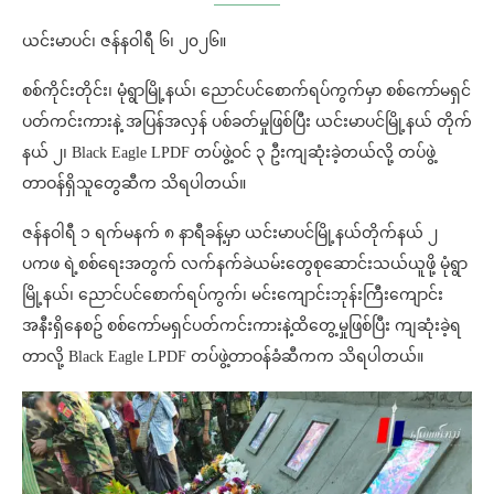
ယင်းမာပင်၊ ဇန်နဝါရီ ၆၊ ၂၀၂၆။
စစ်ကိုင်းတိုင်း၊ မုံရွာမြို့နယ်၊ ညောင်ပင်စောက်ရပ်ကွက်မှာ စစ်ကော်မရှင်
ပတ်ကင်းကားနဲ့ အပြန်အလှန် ပစ်ခတ်မှုဖြစ်ပြီး ယင်းမာပင်မြို့နယ် တိုက်
နယ် ၂၊ Black Eagle LPDF တပ်ဖွဲ့ဝင် ၃ ဦးကျဆုံးခဲ့တယ်လို့ တပ်ဖွဲ့
တာဝန်ရှိသူတွေဆီက သိရပါတယ်။
ဇန်နဝါရီ ၁ ရက်မနက် ၈ နာရီခန့်မှာ ယင်းမာပင်မြို့နယ်တိုက်နယ် ၂
ပကဖ ရဲ့စစ်ရေးအတွက် လက်နက်ခဲယမ်းတွေစုဆောင်းသယ်ယူဖို့ မုံရွာ
မြို့နယ်၊ ညောင်ပင်စောက်ရပ်ကွက်၊ မင်းကျောင်းဘုန်းကြီးကျောင်း
အနီးရှိနေစဥ် စစ်ကော်မရှင်ပတ်ကင်းကားနဲ့ထိတွေ့မှုဖြစ်ပြီး ကျဆုံးခဲ့ရ
တာလို့ Black Eagle LPDF တပ်ဖွဲ့တာဝန်ခံဆီကက သိရပါတယ်။