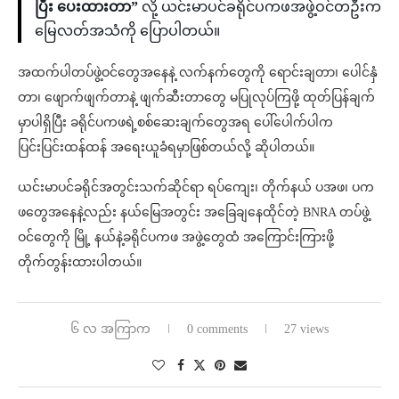
ပြီး ပေးထားတာ”
လို့ ယင်းမာပင်ခရိုင်ပကဖအဖွဲ့ဝင်တဦးက
မြေလတ်အသံကို ပြောပါတယ်။
အထက်ပါတပ်ဖွဲ့ဝင်တွေအနေနဲ့ လက်နက်တွေကို ရောင်းချတာ၊ ပေါင်နှံ
တာ၊ ဖျောက်ဖျက်တာနဲ့ ဖျက်ဆီးတာတွေ မပြုလုပ်ကြဖို့ ထုတ်ပြန်ချက်
မှာပါရှိပြီး ခရိုင်ပကဖရဲ့စစ်ဆေးချက်တွေအရ ပေါ်ပေါက်ပါက
ပြင်းပြင်းထန်ထန် အရေးယူခံရမှာဖြစ်တယ်လို့ ဆိုပါတယ်။
ယင်းမာပင်ခရိုင်အတွင်းသက်ဆိုင်ရာ ရပ်ကျေး၊ တိုက်နယ် ပအဖ၊ ပက
ဖတွေအနေနဲ့လည်း နယ်မြေအတွင်း အခြေချနေထိုင်တဲ့ BNRA တပ်ဖွဲ့
ဝင်တွေကို မြို့ နယ်နဲ့ခရိုင်ပကဖ အဖွဲ့တွေထံ အကြောင်းကြားဖို့
တိုက်တွန်းထားပါတယ်။
၆ လ အကြာက
0 comments
27 views