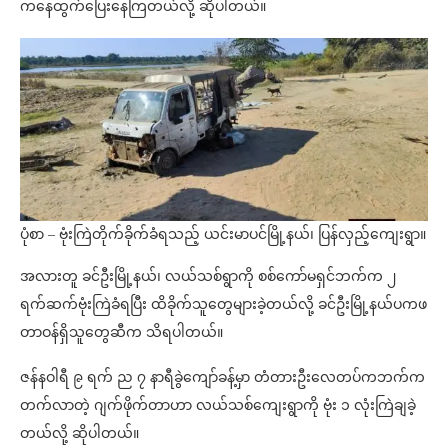
ကနေထွက်ပြေးနေကြတယ်လို့ ဆိုပါတယ်။
ပုံစာ – ဗုံးကြဲတိုက်ခိုက်ခံရသည့် ယင်းမာပင်မြို့နယ်၊ ပြန်လှည့်ကျေးရွာ။
အလားတူ ခင်ဦးမြို့နယ်၊ လယ်သစ်ရွာကို စစ်ကော်မရှင်ဘက်က ၂
ရက်ဆက်ဗုံးကြဲခံရပြီး ထိခိုက်သူတွေများခဲ့တယ်လို့ ခင်ဦးမြို့နယ်ပကဖ
တာဝန်ရှိသူတွေဆီက သိရပါတယ်။
ဇန်နဝါရီ ၉ ရက် ည ၇ နာရီခွဲကျော်ခန့်မှာ တံတားဦးလေတပ်ကဘက်က
တက်လာတဲ့ ဂျက်ဖိုက်တာဟာ လယ်သစ်ကျေးရွာကို ဗုံး ၁ လုံးကြဲချခဲ့
တယ်လို့ ဆိုပါတယ်။