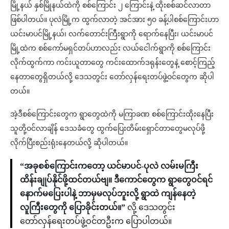
မြို့နယ် နှစ်မြိုနယ်ထဲကို စစ်ကြောင်း ၂ ကြောင်းနဲ့ ထိုးစစ်ဆင်လာတာ
ဖြစ်ပါတယ်။ ပုလဲမြို့က ထွက်လာတဲ့ အင်အား ၅၀ ခန့်ပါစစ်ကြောင်းဟာ
ယင်းမာပင်မြို့နယ်၊ လက်တောင်းကြီးရွာကို ရောက်နေပြီး၊ ယင်းမာပင်
မြို့ထဲက စစ်ကော်မရှင်တပ်ဟာလည်း လယ်ငေါက်ရွာကို စစ်ကြောင်း
လိုက်ထွက်ကာ ကင်းယူတာတွေ ကင်းထောက်ဒရုန်းတွေနဲ့ စောင့်ကြည့်
နေတာတွေရှိတယ်လို့ ဒေသတွင်း တော်လှန်ရေးတပ်ဖွဲ့ဝင်တွေက ဆိုပါ
တယ်။
အဲ့ဒီစစ်ကြောင်းတွေက ရွာတွေထဲကို မကြာခဏ စစ်ကြောင်းထိုးနေပြီး
သူတို့ဝင်လာချိန် ဒေသခံတွေ ထွက်ပြေးတိမ်းရှောင်တာတွေမလုပ်ဖို့
လိုက်ပြီးစည်းရုံးနေတယ်လို့ ဆိုပါတယ်။
“အခုစစ်ကြောင်းကဝောာ့ ယင်မာပင်-ပုလဲ လမ်းမကြီး
ထိန်းချုပ်နိုင်ဖို့ထင်တယ်ဗျ။ ဒီကောင်တွေက ရွာတွေဝင်ရင်
နောက်မပြေးပါနဲ့ ဘာမှမလုပ်ဘူးလို့ ရွာထဲ ကျန်နေတဲ့
လူကြီးတွေကို ပြောခိုင်းတယ်။”
လို့ ဒေသတွင်း
တော်လှန်ရေးတပ်ဖွဲ့ဝင်တဦးက ပြောပါတယ်။