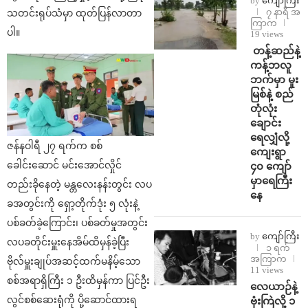
by
ကျော်ကြီး
၇ နာရီ အ
သတင်းရုပ်သံမှာ ထုတ်ပြန်လာတာ
ကြာက
ပါ။
19 views
⁩ ⁨တန့်ဆည်နဲ့
ကန့်ဘလူ
ဘက်မှာ မူး
မြစ်နဲ့ စည်
တုံလုံး
ချောင်း
ရေလျှံလို့
ဇန်နဝါရီ ၂၇ ရက်က စစ်
ကျေးရွာ
ခေါင်းဆောင် မင်းအောင်လှိုင်
၄၀ ကျော်
မှာရေကြီး
တည်းခိုနေတဲ့ မန္တလေးနန်းတွင်း လပ
နေ
ခအတွင်းကို ရှော့တိုက်ဒုံး ၅ လုံးနဲ့
ပစ်ခတ်ခဲ့ကြောင်း၊ ပစ်ခတ်မှုအတွင်း
by
ကျော်ကြီး
လပခတိုင်းမှူးနေအိမ်ထိမှန်ခဲ့ပြီး
၁ ရက်
အကြာက
ဗိုလ်မှူးချုပ်အဆင့်ထက်မနိမ့်သော
11 views
စစ်အရာရှိကြီး ၁ ဦးထိမှန်ကာ ပြင်ဦး
⁨လေယာဉ်နဲ့
လွင်စစ်ဆေးရုံကို ပို့ဆောင်ထားရ
ဗုံးကြဲလို့ ၁