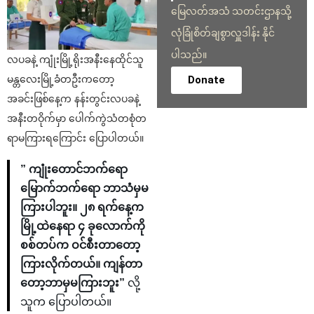
မြေလတ်အသံ သတင်းဌာနသို့
လုံခြုံစိတ်ချစွာလှူဒါန်း နိုင်
ပါသည်။
လပခနဲ့ ကျုံးမြို့ရိုးအနီးနေထိုင်သူ
Donate
မန္တလေးမြို့ခံတဦးကတော့
အခင်းဖြစ်နေ့က နန်းတွင်းလပခနဲ့
အနီးတဝိုက်မှာ ပေါက်ကွဲသံတစုံတ
ရာမကြားရကြောင်း ပြောပါတယ်။
” ကျုံးတောင်ဘက်ရော
မြောက်ဘက်ရော ဘာသံမှမ
ကြားပါဘူး။ ၂၈ ရက်နေ့က
မြို့ထဲနေရာ ၄ ခုလောက်ကို
စစ်တပ်က ဝင်စီးတာတော့
ကြားလိုက်တယ်။ ကျန်တာ
တော့ဘာမှမကြားဘူး”
လို့
သူက ပြောပါတယ်။