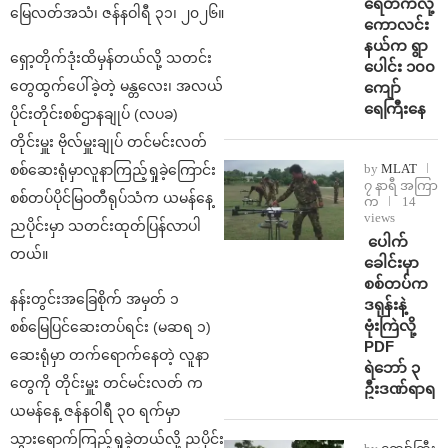
ရေတက်လို့
မြေလတ်အသံ၊ ဇန်နဝါရီ ၃၁၊ ၂၀၂၆။
ကောလင်း
နယ်က ရွာ
ရှော့တိုက်ဒုံးထိမှန်တယ်လို့ သတင်း
ပေါင်း ၁၀၀
တွေထွက်ပေါ်ခဲ့တဲ့ မန္တလေး၊ အလယ်
ကျော်
ရေကြီးနေ
ပိုင်းတိုင်းစစ်ဌာနချုပ် (လပခ)
တိုင်းမှူး ဗိုလ်မှူးချုပ် တင်မင်းလတ်
by
MLAT
စစ်ဆေးရုံမှာလူနာကြည့်ရှုခဲ့ကြောင်း
၇ နာရီ အကြာ
စစ်တပ်ပိုင်မြဝတီရုပ်သံက ယမန်နေ့
က
14
views
ညပိုင်းမှာ သတင်းထုတ်ပြန်လာပါ
⁩ ⁨ပေါက်
တယ်။
ခေါင်းမှာ
စစ်တပ်က
နန်းတွင်းအခြေစိုက် အမှတ် ၁
ဒရုန်းနဲ့
ဗုံးကြဲလို့
စစ်မြေပြင်ဆေးတပ်ရင်း (မဆရ ၁)
PDF
ဆေးရုံမှာ တက်ရောက်နေတဲ့ လူနာ
ရဲဘော် ၃
တွေကို တိုင်းမှူး တင်မင်းလတ် က
ဦးဒဏ်ရာရ
ယမန်နေ့ ဇန်နဝါရီ ၃၀ ရက်မှာ
သွားရောက်ကြည့်ရှုခဲ့တယ်လို့ ညပိုင်း