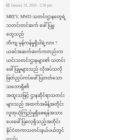
January 31, 2026 - 2:38 pm
MRTV, MWD သတင်းဌာနတွေရဲ့
သတင်းတင်ဆက် ဖေါ်ပြမှု
တွေသည်
တိကျ မှန်ကန်မှုရှိပါရဲ့လား ?
ယခင်အဆက်ဆက်ကတည်းက
ယင်းသတင်းဌာနများ၏ သတင်း
ဖေါ်ပြမှုများသည် လိုအပ်သလို
ဖြတ်ညှပ်ကပ်ဖေါ်ပြတတ်သော
သဘောရှိ၏
အထူးသဖြင့် ဌာနဆိုင်ရာသတင်း
များသည် အထက်အမိန့်အတိုင်း
လူထုယုံကြည်မှုရှိစေရန်အသား
ပေးဖေါ်ပြလေ့ရှိသည့်အတိုင်း
နိုင်ငံတကာသတင်းနယ်ပယ်တွင်
လည်း