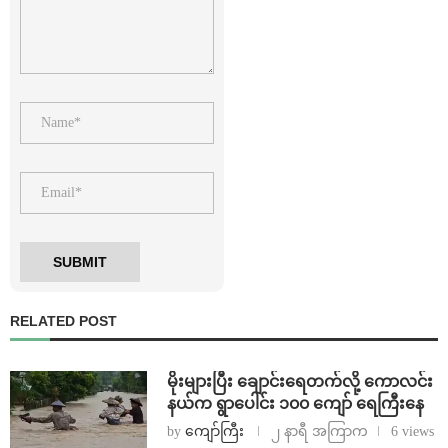
RELATED POST
⁨မိုးများပြီး ချောင်းရေတက်လို့ ကောလင်း
နယ်က ရွာပေါင်း ၁၀၀ ကျော် ရေကြီးနေ
by
ကျော်ကြီး
၂ နာရီ အကြာက
6 views