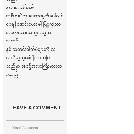
အာဏာသိမ်းစစ်
အစိုးရ၏လုပ်ဆောင်မှုကိုပေါ်လွင်
စေရန်ဇောင်းပေးဖေါ်ပြမှုကိုသာ
အလေးထားသည့်အတွက်
သတင်း
နှင့် သတင်းဓါတ်ပုံများကို လို
သလိုဆွဲယူဖေါ်ပြတတ်ကြ
သည်မှာ အစဥ်အလာကြီးမားလာ
ခဲ့သည် ။
LEAVE A COMMENT