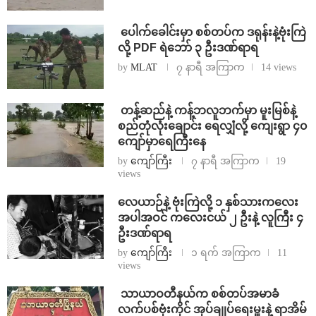
⁩ ⁨ပေါက်ခေါင်းမှာ စစ်တပ်က ဒရုန်းနဲ့ဗုံးကြဲ
လို့ PDF ရဲဘော် ၃ ဦးဒဏ်ရာရ
by
MLAT
၇ နာရီ အကြာက
14 views
⁩ ⁨တန့်ဆည်နဲ့ ကန့်ဘလူဘက်မှာ မူးမြစ်နဲ့
စည်တုံလုံးချောင်း ရေလျှံလို့ ကျေးရွာ ၄၀
ကျော်မှာရေကြီးနေ
by
ကျော်ကြီး
၇ နာရီ အကြာက
19
views
⁨လေယာဉ်နဲ့ ဗုံးကြဲလို့ ၁ နှစ်သားကလေး
အပါအဝင် ကလေးငယ် ၂ ဦးနဲ့ လူကြီး ၄
ဦးဒဏ်ရာရ
by
ကျော်ကြီး
၁ ရက် အကြာက
11
views
⁩ ⁨သာယာဝတီနယ်က စစ်တပ်အမာခံ
လက်ပစ်ဗုံးကိုင် အုပ်ချုပ်ရေးမှူးနဲ့ ရာအိမ်