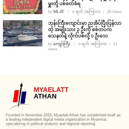
မှူးတို့ ပစ်ခတ်ခံရ
by
MLAT
၁ ရက် အကြာက
20 views
ဘုန်းကြီးကျောင်းမှာ ညအိပ်ပြီးပြန်လာ
တဲ့ အမျိုးသား ၃ ဦးကို စစ်တပ်က
သေနတ်နဲ့ လိုက်ပစ်လို့ ၁ ဦးသေ
by
ကျော်ကြီး
၁ ရက် အကြာက
13
views
MYAELATT
ATHAN
Founded in November 2018, Myaelatt Athan has established itself as
a leading independent digital media organization in Myanmar,
specializing in political analysis and regional reporting.