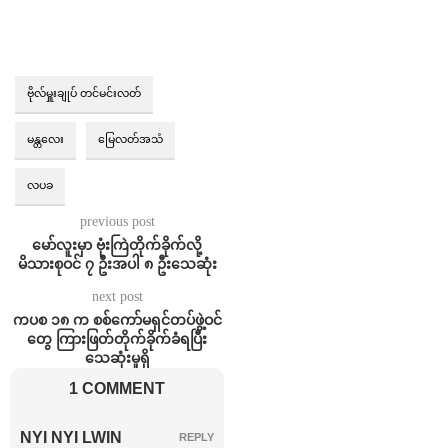
ဗိုလ်မှူးချုပ် တင်မင်းလတ်
မန္တလေး
မြေလတ်အသံ
လပခ
previous post
မော်လူးမှာ ဗုံးကြဲတိုက်ခိုက်လို့
မိသားစုဝင် ၇ ဦးအပါ ၈ ဦးသေဆုံး
next post
ကပစ ၁၈ က စစ်ကော်မရှင်တပ်ဖွဲ့ဝင်
တွေ ကြားဖြတ်တိုက်ခိုက်ခံရပြီး
သေဆုံးမှုရှိ
1 COMMENT
NYI NYI LWIN
REPLY