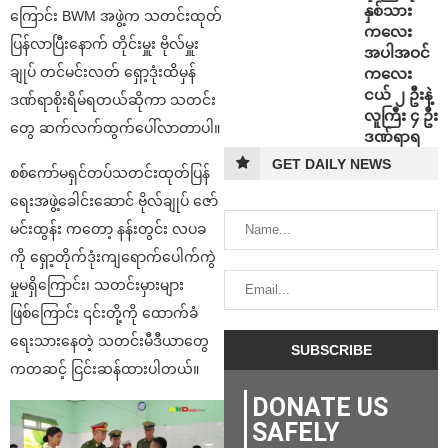
နှစ်သား
ကြောင်း BWM အဖွဲ့က သတင်းထုတ်
ကလေး
ပြန်လာပြီးနောက် တိုင်းမှူး ဗိုလ်မှူး
အပါအဝင်
ချုပ် တင်မင်းလတ် ရှော့ဒုံးထိမှန်
ကလေး
ငယ် ၂ ဦးနဲ့
ဒဏ်ရာစိုးရိမ်ရတယ်ဆိုကာ သတင်း
လူကြီး ၄ ဦး
တွေ ဆက်လက်ထွက်ပေါ်လာတာပါ။
ဒဏ်ရာရ
GET DAILY NEWS
စစ်ကော်မရှင်တပ်သတင်းထုတ်ပြန်
ရေးအဖွဲ့ခေါင်းဆောင် ဗိုလ်ချုပ် ဇော်
မင်းထွန်း ကတော့ နန်းတွင်း လပခ
ကို ရှော့တိုက်ဒုံးကျရောက်ပေါက်ကွဲ
မှုမရှိကြောင်း၊ သတင်းမှားများ
ဖြစ်ကြောင်း ၎င်းတို့ကို ထောက်ခံ
ရေးသားနေတဲ့ သတင်းမီဒီယာတွေ
ကတဆင့် ငြင်းဆန်ထားပါတယ်။
DONATE US
SAFELY