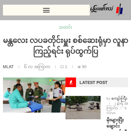
သတင်း
မန္တလေး လပခတိုင်းမှူး စစ်ဆေးရုံမှာ လူနာ
ကြည့်ရင်း ရုပ်ထွက်ပြ
MLAT
၆ လ အကြာက
1
90
LATEST POST
by
ကျော်ကြီး
၂ နာရီ အ
ကြာက
6
views
⁨မိုးများပြီး
ချောင်း