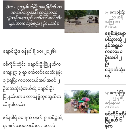
ပုံစာ - ဥသျှစ်ပင်မြို့အခြေစိုက် က
by
ကျော်ကြီး
ပစတပ်တွေအနီး လှည့်လည်
၁၁ နာရီ
ပျံသန်းနေသည့် စက်တပ်လေထီး
အကြာက
များအားတွေ့ရစဉ်။ (ပုံဟောင်း)
9 views
ရေစီးနဲ့မျော
ပါသွားတဲ့ ၂
နှစ်အရွယ်
ကလေး ၁
ချောင်းဦး၊ ဇန်နဝါရီ ၁၀၊ ၂၀၂၆။
ဦးအပါ ၂
ဦး
စစ်ကိုင်းတိုင်း၊ ချောင်းဦးမြို့နယ်က
ပျောက်ဆုံး
ကျေးရွာ ၃ ရွာ စက်တပ်လေထီးနဲ့ဗုံး
နေ
ချခဲ့ရပြီး ကလေးငယ်အပါအဝင် ၂
ဦးသေဆုံးခဲ့တယ်လို့ ချောင်းဦး
by
ကျော်ကြီး
မြို့နယ်ပကဖ တာဝန်ရှိသူတွေဆီက
၁၂ နာရီ
အကြာက
သိရပါတယ်။
20 views
စစ်ကိုင်းတိုင်း
ဇန်နဝါရီ ၁၀ ရက် မနက် ၉ နာရီခွဲခန့်
မြို့နယ် ၆
မှာ စက်တပ်လေထီးဟာ တောင်
ခုက