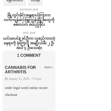
မြေလတ်အသံ
သေဆုံး
previous post
မြို့တွင်းမိုင်းအန္တရာယ်ကြားက
လက်ကျန်ဆင်ဖြူကျွန်းမြို့ခံတွေကို
စစ်တပ်က မဲထည့်ခိုင်း
next post
ယင်းမာပင်နဲ့ ခင်ဦးက လူစည်ကားတဲ့
နေရာကို ဗုံးကြဲလို့ အမျိုးသမီး ၂ ဦး
အပါ ၄ ဦးသေဆုံး
1 COMMENT
CANNABIS FOR
REPLY
ARTHRITIS
January 12, 2026 - 7:14 pm
order legal weed online secure
checkout