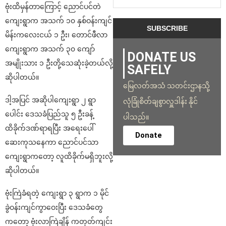
ဗုံးထိမှန်တာကြောင့် ညောင်ပင်တဲ
ကျေးရွာက အသက် ၁၀ နှစ်ဝန်းကျင်
မိန်းကလေးငယ် ၁ ဦး၊ တောင်ဖီလာ
ကျေးရွာက အသက် ၃၀ ကျော်
DONATE US
အမျိုးသား ၁ ဦးတို့သေဆုံးခဲ့တယ်လို့
SAFELY
ဆိုပါတယ်။
မြေလတ်အသံ သတင်းဌာနသို့
ဒါ့အပြင် အဆိုပါကျေးရွာ ၂ ရွာ
လုံခြုံစိတ်ချစွာလှူဒါန်း နိုင်
ပေါင်း ဒေသခံပြည်သူ ၅ ဦးခန့်
ပါသည်။
ထိခိုက်ဒဏ်ရာရပြီး အရေးပေါ်
Donate
ဆေးကုသနေကာ ညောင်ပင်သာ
ကျေးရွာကတော့ လူထိခိုက်မရှိဘူးလို့
ဆိုပါတယ်။
ဗုံးကြဲခံရတဲ့ ကျေးရွာ ၃ ရွာက ၁ မိုင်
ခွဲဝန်းကျင်ကွာဝေးပြီး ဒေသခံတွေ
ကတော့ ဗုံးလာကြဲချိန် ကတုတ်ကျင်း