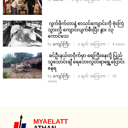
⁨⁩ ⁨ဂျက်ဖိုက်တာနဲ့ စာသင်ကျောင်းကို ဗုံးကြဲ
သွားလို့ ကျောင်းပျက်စီးပြီး နွား ၁၃
ကောင်သေ
by
ကျော်ကြီး
၁ ရက် အကြာက
4 views
⁩ ⁨ခင်ဦးနယ်တဝိုက်မှာ ရေကြီးနေလို့ ပြည်
သူသောင်းချီ ရေဘေးလွတ်ရာရွှေ့ပြောင်း
နေရ
by
ကျော်ကြီး
၁ ရက် အကြာက
10
views
MYAELATT
ATHAN