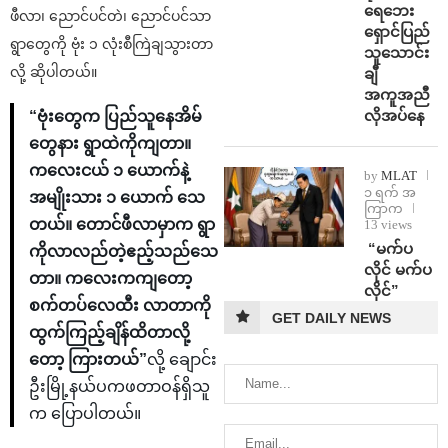
ရေဘေး
ဖီလာ၊ ညောင်ပင်တဲ၊ ညောင်ပင်သာ
ရှောင်ပြည်
ရွာတွေကို ဗုံး ၁ လုံးစီကြဲချသွားတာ
သူသောင်း
လို့ ဆိုပါတယ်။
ချီ
အကူအညီ
လိုအပ်နေ
“ဗုံးတွေက ပြည်သူနေအိမ်
တွေနား ရွာထဲကိုကျတာ။
ကလေးငယ် ၁ ယောက်နဲ့
by
MLAT
၁ ရက် အ
အမျိုးသား ၁ ယောက် သေ
ကြာက
တယ်။ တောင်ဖီလာမှာက ရွာ
13 views
⁨ ⁨“မက်ပ
ကိုလာလည်တဲ့ဧည့်သည်သေ
လိုင် မက်ပ
တာ။ ကလေးကကျတော့
လိုင်”
စက်တပ်လေထီး လာတာကို
GET DAILY NEWS
ထွက်ကြည့်ချိန်ထိတာလို့
တော့ ကြားတယ်”
လို့ ချောင်း
ဦးမြို့နယ်ပကဖတာဝန်ရှိသူ
က ပြောပါတယ်။