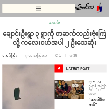
သတင်း
ချောင်းဦးရွာ ၃ ရွာကို တဆက်တည်းဗုံးကြဲ
လို့ ကလေးငယ်အပါ ၂ ဦးသေဆုံး
ကျော်ကြီး
၇ လ အကြာက
1
35
LATEST POST
by
MLAT
၇ နာရီ အကြာ
က
17
views
“ဆာဝါဒီစ
ကပ်”