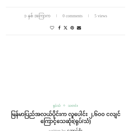
၁ နှစ် အကြာက
0 comments
5 views
ရုပ်သံ
သတင်း
⁨မြန်မာပြည်အလယ်ပိုင်းက လူပေါင်း ၂,၆၀၀ ငလျင်
ကြောင့်သေဆုံး(ရုပ်/သံ)
written by
အောင်စိုး