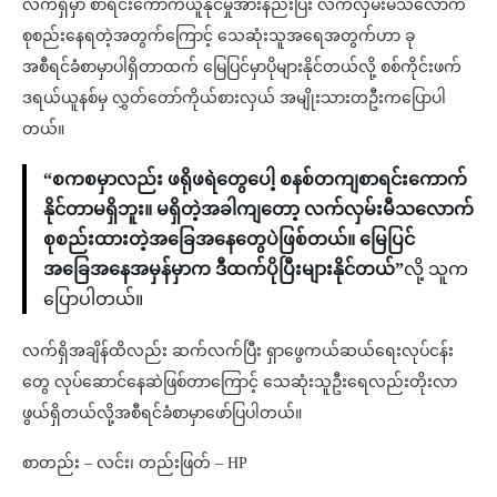
လက်ရှိမှာ စာရင်းကောက်ယူနိုင်မှုအားနည်းပြီး လက်လှမ်းမီသလောက်
စုစည်းနေရတဲ့အတွက်ကြောင့် သေဆုံးသူအရေအတွက်ဟာ ခု
အစီရင်ခံစာမှာပါရှိတာထက် မြေပြင်မှာပိုများနိုင်တယ်လို့ စစ်ကိုင်းဖက်
ဒရယ်ယူနစ်မှ လွှတ်တော်ကိုယ်စားလှယ် အမျိုးသားတဦးကပြောပါ
တယ်။
“စကစမှာလည်း ဖရိုဖရဲတွေပေါ့ စနစ်တကျစာရင်းကောက်
နိုင်တာမရှိဘူး။ မရှိတဲ့အခါကျတော့ လက်လှမ်းမီသလောက်
စုစည်းထားတဲ့အခြေအနေတွေပဲဖြစ်တယ်။ မြေပြင်
အခြေအနေအမှန်မှာက ဒီထက်ပိုပြီးများနိုင်တယ်”
လို့ သူက
ပြောပါတယ်။
လက်ရှိအချိန်ထိလည်း ဆက်လက်ပြီး ရှာဖွေကယ်ဆယ်ရေးလုပ်ငန်း
တွေ လုပ်ဆောင်နေဆဲဖြစ်တာကြောင့် သေဆုံးသူဦးရေလည်းတိုးလာ
ဖွယ်ရှိတယ်လို့အစီရင်ခံစာမှာဖော်ပြပါတယ်။
စာတည်း – လင်း၊ တည်းဖြတ် – HP