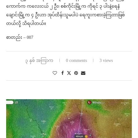
ကောက်က ကလေးငယ် ၂ ဦး၊ စစ်ကိုင်းမြို့က ကိုရင် ၃ ပါးနဲ့ရေနံ
ချောင်းမြို့က ၄ ဦးဟာ အုပ်ထိန်းသူမပါပဲ ရေကူးကစားခဲ့ကြတာဖြစ်
တယ်လို့ သိရပါတယ်။
စာတည်း – 007
၃ နှစ် အကြာက
0 comments
3 views