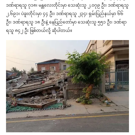
ဒဏ်ရာရသူ ၇၁၈၊ မန္တလေးတိုင်းမှာ သေဆုံးသူ ၂,၀၇၉ ဦး၊ ဒဏ်ရာရသူ
၂,၆၉၁၊ ပဲခူးတိုင်းမှာ ၄၄ ဦး၊ ဒဏ်ရာရသူ ၂၃၄၊ ရှမ်းပြည်နယ်မှာ ၆၆
ဦး၊ ဒဏ်ရာရသူ ၁၈ ဦးနဲ့ နေပြည်တော်မှာ သေဆုံးသူ ၅၅၁ ဦး၊ ဒဏ်ရာ
ရသူ ၈၄၂ ဦး ဖြစ်တယ်လို့ ဆိုပါတယ်။