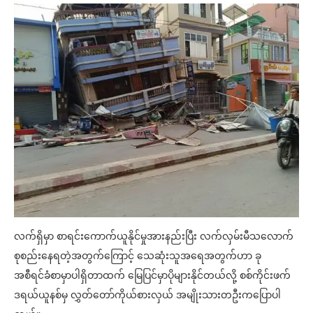
လက်ရှိမှာ စာရင်းကောက်ယူနိုင်မှုအားနည်းပြီး လက်လှမ်းမီသလောက်
စုစည်းနေရတဲ့အတွက်ကြောင့် သေဆုံးသူအရေအတွက်ဟာ ခု
အစီရင်ခံစာမှာပါရှိတာထက် မြေပြင်မှာပိုများနိုင်တယ်လို့ စစ်ကိုင်းဖက်
ဒရယ်ယူနစ်မှ လွှတ်တော်ကိုယ်စားလှယ် အမျိုးသားတဦးကပြောပါ