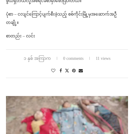
ဖွယ်ရှိတယ်လို့အစီရင်ခံစာမှာဖော်ပြပါတယ်။
ပုံစာ – ငလျင်ကြောင့်ပျက်စီးခဲ့သည့် စစ်ကိုင်းမြို့မှအဆောက်အဦ
တချို့။
စာတည်း – လင်း
၁ နှစ် အကြာက
0 comments
11 views