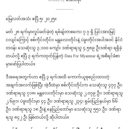
မြေလတ်အသံ၊ ဧပြီ ၅၊ ၂၀၂၅။
မတ် ၂၈ ရက်မှာလှုပ်ခတ်ခဲ့တဲ့ ရစ်ချ်တာစကေး ၇.၇ ရှိ ပြင်းအားမြင့်
ငလျင်ကြောင့် စစ်ကိုင်းတိုင်း၊ မန္တလေးတိုင်းနဲ့ ပဲခူးတိုင်းအပါအဝင် နိုင်ငံ
တဝန်း သေဆုံးသူ ၃,၁၀၀ ကျော်၊ ဒဏ်ရာရသူ ၄,၅၈၉ ဦးဒဏ်ရာ ရရှိခဲ့
တယ်လို့ ဧပြီ ၃ ရက်ကထုတ်ပြန်တဲ့ Data For Myanmar ရဲ့အစီရင်ခံစာ
မှာဖော်ပြပါတယ်။
ဒီအရေအတွက်ဟာ ဧပြီ ၃ ရက်အထိ ကောက်ယူစုစည်းထားတဲ့
အချက်အလက်ဖြစ်ပြီး အဲ့ဒီထဲမှာ စစ်ကိုင်းတိုင်းက သေဆုံးသူ ၄၇၇ ဦး၊
ဒဏ်ရာရသူ ၇၁၈၊ မန္တလေးတိုင်းမှာ သေဆုံးသူ ၂,၀၇၉ ဦး၊ ဒဏ်ရာရသူ
၂,၆၉၁၊ ပဲခူးတိုင်းမှာ ၄၄ ဦး၊ ဒဏ်ရာရသူ ၂၃၄၊ ရှမ်းပြည်နယ်မှာ ၆၆
ဦး၊ ဒဏ်ရာရသူ ၁၈ ဦးနဲ့ နေပြည်တော်မှာ သေဆုံးသူ ၅၅၁ ဦး၊ ဒဏ်ရာ
ရသူ ၈၄၂ ဦး ဖြစ်တယ်လို့ ဆိုပါတယ်။