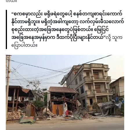
တယ်။
“စကစမှာလည်း ဖရိုဖရဲတွေပေါ့ စနစ်တကျစာရင်းကောက်
နိုင်တာမရှိဘူး။ မရှိတဲ့အခါကျတော့ လက်လှမ်းမီသလောက်
စုစည်းထားတဲ့အခြေအနေတွေပဲဖြစ်တယ်။ မြေပြင်
အခြေအနေအမှန်မှာက ဒီထက်ပိုပြီးများနိုင်တယ်”
လို့ သူက
ပြောပါတယ်။