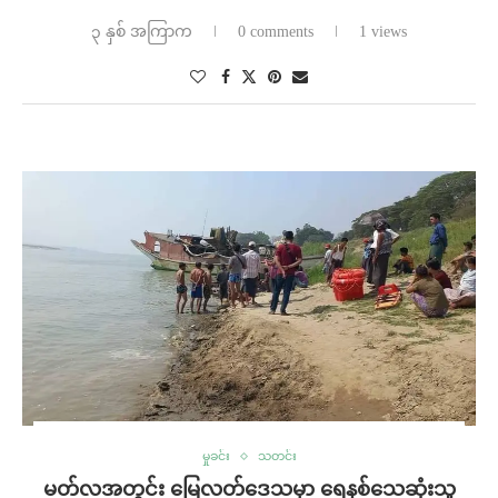
၃ နှစ် အကြာက
0 comments
1 views
မှုခင်း
သတင်း
မတ်လအတွင်း မြေလတ်ဒေသမှာ ရေနစ်သေဆုံးသူ