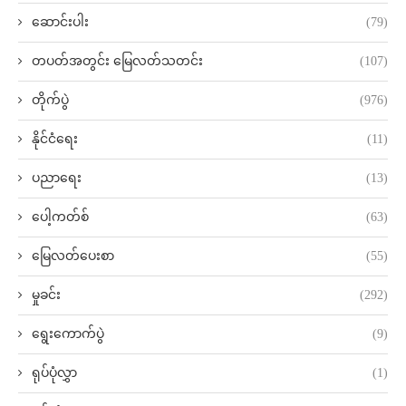
ဆောင်းပါး
(79)
တပတ်အတွင်း မြေလတ်သတင်း
(107)
တိုက်ပွဲ
(976)
နိုင်ငံရေး
(11)
ပညာရေး
(13)
ပေါ့ကတ်စ်
(63)
မြေလတ်ပေးစာ
(55)
မှုခင်း
(292)
ရွေးကောက်ပွဲ
(9)
ရုပ်ပုံလွှာ
(1)