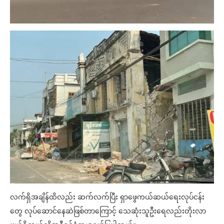
လက်ရှိအချိန်ထိလည်း ဆက်လက်ပြီး ရှာဖွေကယ်ဆယ်ရေးလုပ်ငန်း
တွေ လုပ်ဆောင်နေဆဲဖြစ်တာကြောင့် သေဆုံးသူဦးရေလည်းတိုးလာ