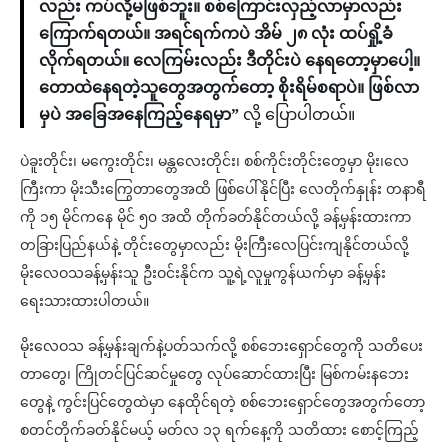
လည်း ကပ်လို့မဖြစ်ဘူး။ စစ်ကြောင်းလှည့်လာမှာလည်း
ကြောက်ရတယ်။ အရင်ရက်ကပဲ အိမ် ၂၈ လုံး ထပ်ရှို့ခံ
လိုက်ရတယ်။ လေကြမ်းလည်း ဒီတိုင်းပဲ နေရတော့မှာပေါ့။
တောထဲနေရတဲ့သူတွေအတွက်တော့ စိုးရိမ်စရာပဲ။ ဖြစ်လာ
မှပဲ အခြေအနေကြည့်နေရမှာ”
လို့ ပြောပါတယ်။
ပဲခူးတိုင်း၊ မကွေးတိုင်း၊ မန္တလေးတိုင်း၊ စစ်ကိုင်းတိုင်းတွေမှာ မိုး၊လေ
ကြီးကာ မိုးသီးကြွေတာတွေအထိ ဖြစ်ပေါ်နိုင်ပြီး လေတိုက်နှုန်း တနာရီ
ကို ၁၅ မိုင်ကနေ မိုင် ၅၀ အထိ တိုက်ခတ်နိုင်တယ်လို့ ခန့်မှန်းထားကာ
တခြားပြည်နယ်နဲ့ တိုင်းတွေမှာလည်း မိုးကြီးလေပြင်းကျနိုင်တယ်လို့
မိုးလေဝသခန့်မှန်းသူ ဦးဝင်းနိုင်က သူ့ရဲ့လူမှုကွန်ယက်မှာ ခန့်မှန်း
ရေးသားထားပါတယ်။
မိုးလေဝသ ခန့်မှန်းချက်နဲ့ပတ်သက်လို့ စစ်ဘေးရှောင်တွေကို သတိပေး
တာတွေ၊ ကြိုတင်ပြင်ဆင်မှုတွေ လုပ်ဆောင်ထားပြီး မြစ်ကမ်းနဘေး
တွေနဲ့ ကွင်းပြင်တွေထဲမှာ နေထိုင်ရတဲ့ စစ်ဘေးရှောင်တွေအတွက်တော့
စတင်တိုက်ခတ်နိုင်မယ့် မတ်လ ၁၃ ရက်နေ့ကို သတိထား စောင့်ကြည့်