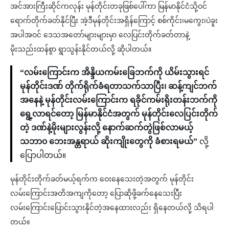
အင်အားကြီးဆိုင်ကလုန်း မုန်တိုင်းတခုဖြစ်ပေါ်ကာ မြန်မာနိုင်ငံသို့ဝင်
ရောက်တိုက်ခတ်နိုင်ပြီး အဲ့ဒီမုန်တိုင်းအရှိန်ကြောင့် စစ်ကိုင်း၊မကွေး၊ပဲခူး
အပါအဝင် ဒေသအတော်များများမှာ လေပြင်းတိုက်ခတ်တာနဲ့
မိုးသည်းထန်စွာ ရွာသွန်းနိုင်တယ်လို့ ဆိုပါတယ်။
“လမ်းကြောင်းက အိန္ဒိယကမ်းခြေဘက်ကို ယိမ်းသွားရင်
မုန်တိုင်းဒဏ် တိုက်ရိုက်ခံရတာသက်သာပြီး၊ ဆန့်ကျင်ဘက်
အနေနဲ့ မုန်တိုင်းလမ်းကြောင်းက ရခိုင်ကမ်းရိုးတန်းဘက်ကို
ရွေ့လာရင်တော့ မြန်မာနိုင်ငံအတွက် မုန်တိုင်းလေပြင်းတိုက်
တဲ့ ဒဏ်နဲ့မိုးများလွန်းလို့ နောက်ဆက်တွဲဖြစ်လာမယ့်
သဘာ၀ ဘေးအန္တရာယ် ဆိုးကျိုးတွေကို ခံစားရမယ်”
လို့
ပြောပါတယ်။
မုန်တိုင်းတိုက်ခတ်မယ့်ရက်က ဝေးနေသေးတဲ့အတွက် မုန်တိုင်း
လမ်းကြောင်းအတိအကျကိုတော့ ပြောဆိုဖို့ခက်နေသေးပြီး
လမ်းကြောင်းပြောင်းသွားနိုင်တဲ့အနေထားလည်း ရှိနေတယ်လို့ သိရပါ
တယ်။