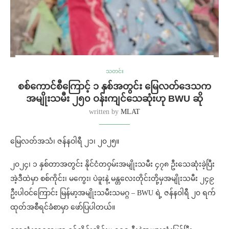
သတင်း
စစ်ကောင်စီကြောင့် ၁ နှစ်အတွင်း မြေလတ်ဒေသက
အမျိုးသမီး ၂၅၀ ဝန်းကျင်သေဆုံးဟု BWU ဆို
written by
MLAT
မြေလတ်အသံ၊ ဇန်နဝါရီ ၂၁၊ ၂၀၂၅။
၂၀၂၄၊ ၁ နှစ်တာအတွင်း နိုင်ငံတဝှမ်းအမျိုးသမီး ၄၇၈ ဦးသေဆုံးခဲ့ပြီး
အဲ့ဒီထဲမှာ စစ်ကိုင်း၊ မကွေး၊ ပဲခူးနဲ့ မန္တလေးတိုင်းတို့မှအမျိုးသမီး ၂၄၉
ဦးပါဝင်ကြောင်း မြန်မာ့အမျိုးသမီးသမဂ္ဂ – BWU ရဲ့ ဇန်နဝါရီ ၂၀ ရက်
ထုတ်အစီရင်ခံစာမှာ ဖော်ပြပါတယ်။