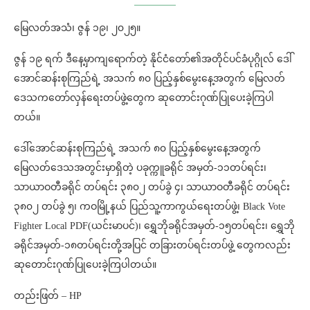
မြေလတ်အသံ၊ ဇွန် ၁၉၊ ၂၀၂၅။
ဇွန် ၁၉ ရက် ဒီနေ့မှာကျရောက်တဲ့ နိုင်ငံတော်၏အတိုင်ပင်ခံပုဂ္ဂိုလ် ဒေါ်
အောင်ဆန်းစုကြည်ရဲ့ အသက် ၈၀ ပြည့်နှစ်မွေးနေ့အတွက် မြေလတ်
ဒေသကတော်လှန်ရေးတပ်ဖွဲ့တွေက ဆုတောင်းဂုဏ်ပြုပေးခဲ့ကြပါ
တယ်။
ဒေါ်အောင်ဆန်းစုကြည်ရဲ့ အသက် ၈၀ ပြည့်နှစ်မွေးနေ့အတွက်
မြေလတ်ဒေသအတွင်းမှာရှိတဲ့ ပခုက္ကူခရိုင် အမှတ်-၁၁တပ်ရင်း၊
သာယာဝတီခရိုင် တပ်ရင်း ၃၈၀၂ တပ်ခွဲ ၄၊ သာယာဝတီခရိုင် တပ်ရင်း
၃၈၀၂ တပ်ခွဲ ၅၊ ကဝမြို့နယ် ပြည်သူ့ကာကွယ်ရေးတပ်ဖွဲ့၊ Black Vote
Fighter Local PDF(ယင်းမာပင်)၊ ရွှေဘိုခရိုင်အမှတ်-၁၅တပ်ရင်း၊ ရွှေဘို
ခရိုင်အမှတ်-၁၈တပ်ရင်းတို့အပြင် တခြားတပ်ရင်းတပ်ဖွဲ့ တွေကလည်း
ဆုတောင်းဂုဏ်ပြုပေးခဲ့ကြပါတယ်။
တည်းဖြတ် – HP⁩