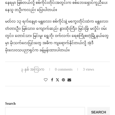
နေရမှာ ဖြစ်တယ်လို့ စစ်ကိုင်းတိုင်းအတွင်းက စစ်ဘေးရှောင်ကူညီပေး
နေသူ တဦးကလည်း ပြောပါတယ်။
မတ်လ ၁၃ ရက်နေ့မှာ မန္တလေး၊ စစ်ကိုင်းနဲ့ မကွေးတိုင်းထဲက မန္တလေး၊
တံတားဦး၊ မြစ်သား၊ ကျောက်ဆည်၊ နွားထိုးကြီး၊ မြင်းခြံ၊ မလှိုင်၊ ဝမ်း
တွင်း၊ တောင်သာ၊ မြင်းမူ၊ ရွှေဘို၊ ဝက်လက်၊ ရေစကြိုစတဲ့မြို့နယ်တွေ
မှာ မိုးသက်လေပြင်းတွေ အဓိက ကျရောက်နိုင်တယ်လို့ အဲ့ဒီ
မိုးလေဝသပညာရှင်က ခန့်မှန်းထားပါတယ်။
၃ နှစ် အကြာက
0 comments
3 views
Search
SEARCH