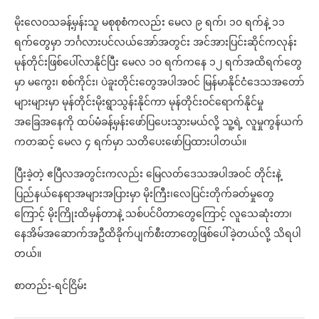
မိုးလေဝသခန့်မှန်းသူ မစုစုစံကလည်း မေလ ၉ ရက်၊ ၁၀ ရက်နဲ့ ၁၁
ရက်တွေမှာ ဘင်္ဂလားပင်လယ်အော်အတွင်း အင်အားပြင်းဆိုင်ကလုန်း
မုန်တိုင်းဖြစ်ပေါ်လာနိုင်ပြီး မေလ ၁၀ ရက်ကနေ ၁၂ ရက်အထိရက်တွေ
မှာ မကွေး၊ စစ်ကိုင်း၊ ပဲခူးတိုင်းတွေအပါအဝင် မြန်မာနိုင်ငံဒေသအတော်
များများမှာ မုန်တိုင်းမိုးရွာသွန်းနိုင်ကာ မုန်တိုင်းဝင်ရောက်နိုင်မှု
အခြေအနေကို ထပ်မံခန့်မှန်းဖော်ပြပေးသွားမယ်လို့ သူ့ရဲ့ လူမှုကွန်ယက်
ကတဆင့် မေလ ၄ ရက်မှာ သတိပေးဖော်ပြထားပါတယ်။
ပြီးခဲ့တဲ့ ဧပြီလအတွင်းကလည်း မြေလတ်ဒေသအပါအဝင် တိုင်းနဲ့
ပြည်နယ်နေရာအများအပြားမှာ မိုးကြီး၊လေပြင်းတိုက်ခတ်မှုတွေ
ကြောင့် မိုးကြိုးထိမှန်တာနဲ့ သစ်ပင်ပိတာတွေကြောင့် လူသေဆုံးတာ၊
နေအိမ်အဆောက်အဦထိခိုက်ပျက်စီးတာတွေဖြစ်ပေါ်ခဲ့တယ်လို့ သိရပါ
တယ်။
စာတည်း-ရင်ငြိမ်း