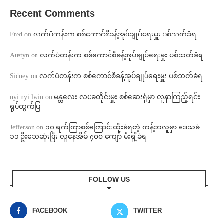
Recent Comments
Fred
on
လက်ပံတန်းက စစ်ကောင်စီခန့်အုပ်ချုပ်ရေးမှူး ပစ်သတ်ခံရ
Austyn
on
လက်ပံတန်းက စစ်ကောင်စီခန့်အုပ်ချုပ်ရေးမှူး ပစ်သတ်ခံရ
Sidney
on
လက်ပံတန်းက စစ်ကောင်စီခန့်အုပ်ချုပ်ရေးမှူး ပစ်သတ်ခံရ
nyi nyi lwin
on
မန္တလေး လပခတိုင်းမှူး စစ်ဆေးရုံမှာ လူနာကြည့်ရင်း
ရုပ်ထွက်ပြ
Jefferson
on
၁၀ ရက်ကြာစစ်ကြောင်းထိုးခံရတဲ့ ကန့်ဘလူမှာ ဒေသခံ
၁၁ ဦးသေဆုံးပြီး လူနေအိမ် ၄၀၀ ကျော် မီးရှို့ခံရ
FOLLOW US
FACEBOOK
TWITTER