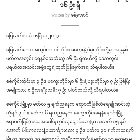
၁၆ ဦး ရှိ
written by
ခန့်အောင်
မြေလတ်အသံ၊ ဧပြီ ၁၊ ၂၀၂၃။
မြေလတ်ဒေသအတွင်းက စစ်ကိုင်း၊ မကွေးနဲ့ ပဲခူးတိုင်းတို့မှာ အခုနှစ်
မတ်လအတွင်း ရေနစ်သေဆုံးသူ ၁၆ ဦး ရှိတယ်လို့ ဒေသတွင်း
ပရဟိတအသင်းအဖွဲ့တွေရဲ့ထုတ်ပြန်ချက်အရ သိရပါတယ်။
စစ်ကိုင်းတိုင်းမှာ ၃ ဦး၊ မကွေးတိုင်းမှာ ၆ ဦးနဲ့ ပဲခူးတိုင်းမှာ ၇ ဦးဖြစ်ပြီး
အမျိုးသား ၈ ဦးအမျိုးသမီး ၇ ဦး ပါဝင်တယ်လို့ သိရပါတယ်။
စစ်ကိုင်းမြို့မှာ မတ်လ ၅ ရက်ညနေက ဧရာဝတီမြစ်ထဲရေချိုးဆင်းတဲ့
ကိုရင် ၃ ပါး၊ မတ်လ ၆ ရက်ညနေက မကွေးတိုင်းရေနံချောင်းမြို့
ဧရာဝတီမြစ်(ဒေသအခေါ်ညောင်လှချောင်းသာ)မှာ အသက် ၁၅ နှစ်
အောက် မိန်းကလေးနဲ့ယောင်္ကျားလေး ၄ ဦး၊ မတ်လ ၃၀ ရက်ကသရက်
မြို့က အသက် ၃၇ နှစ်အရွယ် အမျိုးသားတဦးနဲ့ မတ်လ ၃၁ ရက်မှာ မ