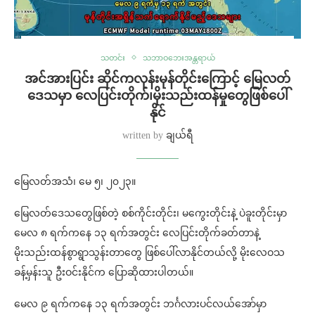
သတင်း
သဘာဝဘေးအန္တရာယ်
အင်အားပြင်း ဆိုင်ကလုန်းမုန်တိုင်းကြောင့် မြေလတ်
ဒေသမှာ လေပြင်းတိုက်၊မိုးသည်းထန်မှုတွေဖြစ်ပေါ်
နိုင်
written by
ချယ်ရီ
မြေလတ်အသံ၊ မေ ၅၊ ၂၀၂၃။
မြေလတ်ဒေသတွေဖြစ်တဲ့ စစ်ကိုင်းတိုင်း၊ မကွေးတိုင်းနဲ့ ပဲခူးတိုင်းမှာ
မေလ ၈ ရက်ကနေ ၁၃ ရက်အတွင်း လေပြင်းတိုက်ခတ်တာနဲ့
မိုးသည်းထန်စွာရွာသွန်းတာတွေ ဖြစ်ပေါ်လာနိုင်တယ်လို့ မိုးလေဝသ
ခန့်မှန်းသူ ဦးဝင်းနိုင်က ပြောဆိုထားပါတယ်။
မေလ ၉ ရက်ကနေ ၁၃ ရက်အတွင်း ဘင်္ဂလားပင်လယ်အော်မှာ