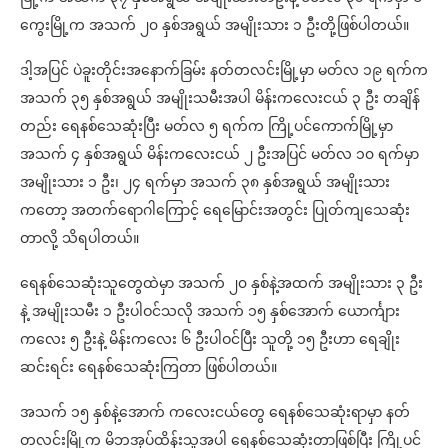
ကွေးမြို့က အသက် ၂၀ နှစ်အရွယ် အမျိုးသား ၁ ဦးတို့ဖြစ်ပါတယ်။
ဒါ့အပြင် ပဲခူးတိုင်းအနောက်ခြမ်း နတ်တလင်းမြို့မှာ မတ်လ ၁၉ ရက်က
အသက် ၃၅ နှစ်အရွယ် အမျိုးသမီးအပါ မိန်းကလေးငယ် ၃ ဦး တချိန်
တည်း ရေနစ်သေဆုံးပြီး မတ်လ ၅ ရက်က ကြို့ပင်ကောက်မြို့မှာ
အသက် ၄ နှစ်အရွယ် မိန်းကလေးငယ် ၂ ဦးအပြင် မတ်လ ၁၀ ရက်မှာ
အမျိုးသား ၁ ဦး၊ ၂၄ ရက်မှာ အသက် ၃၈ နှစ်အရွယ် အမျိုးသား
ကတော့ အတက်ရောဂါကြောင့် ရေမြောင်းအတွင်း ပြုတ်ကျသေဆုံး
တာလို့ သိရပါတယ်။
ရေနစ်သေဆုံးသူတွေထဲမှာ အသက် ၂၀ နှစ်နဲ့အထက် အမျိုးသား ၃ ဦး
နဲ့ အမျိုးသမီး ၁ ဦးပါဝင်သလို အသက် ၁၅ နှစ်အောက် ယောင်္ကျား
ကလေး ၅ ဦးနဲ့ မိန်းကလေး ၆ ဦးပါဝင်ပြီး သူတို့ ၁၅ ဦးဟာ ရေချိုး
ဆင်းရင်း ရေနစ်သေဆုံးကြတာ ဖြစ်ပါတယ်။
အသက် ၁၅ နှစ်နဲ့အောက် ကလေးငယ်တွေ ရေနစ်သေဆုံးရာမှာ နတ်
တလင်းမြို့က မိဘအုပ်ထိန်းသူအပါ ရေနစ်သေဆုံးတာဖြစ်ပြီး ကြို့ပင်