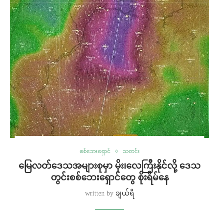
စစ်ဘေးရှောင်
သတင်း
မြေလတ်ဒေသအများစုမှာ မိုး၊လေကြီးနိုင်လို့ ဒေသ
တွင်းစစ်ဘေးရှောင်တွေ စိုးရိမ်နေ
written by
ချယ်ရီ