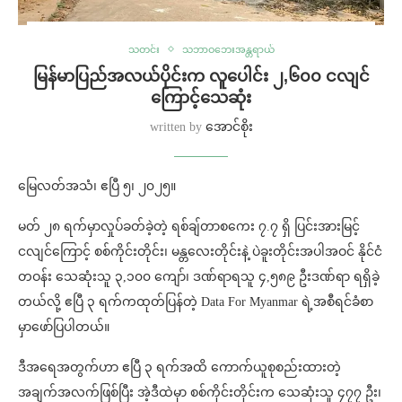
သတင်း
သဘာဝဘေးအန္တရာယ်
မြန်မာပြည်အလယ်ပိုင်းက လူပေါင်း ၂,၆၀၀ ငလျင်
ကြောင့်သေဆုံး
written by
အောင်စိုး
မြေလတ်အသံ၊ ဧပြီ ၅၊ ၂၀၂၅။
မတ် ၂၈ ရက်မှာလှုပ်ခတ်ခဲ့တဲ့ ရစ်ချ်တာစကေး ၇.၇ ရှိ ပြင်းအားမြင့်
ငလျင်ကြောင့် စစ်ကိုင်းတိုင်း၊ မန္တလေးတိုင်းနဲ့ ပဲခူးတိုင်းအပါအဝင် နိုင်ငံ
တဝန်း သေဆုံးသူ ၃,၁၀၀ ကျော်၊ ဒဏ်ရာရသူ ၄,၅၈၉ ဦးဒဏ်ရာ ရရှိခဲ့
တယ်လို့ ဧပြီ ၃ ရက်ကထုတ်ပြန်တဲ့ Data For Myanmar ရဲ့အစီရင်ခံစာ
မှာဖော်ပြပါတယ်။
ဒီအရေအတွက်ဟာ ဧပြီ ၃ ရက်အထိ ကောက်ယူစုစည်းထားတဲ့
အချက်အလက်ဖြစ်ပြီး အဲ့ဒီထဲမှာ စစ်ကိုင်းတိုင်းက သေဆုံးသူ ၄၇၇ ဦး၊