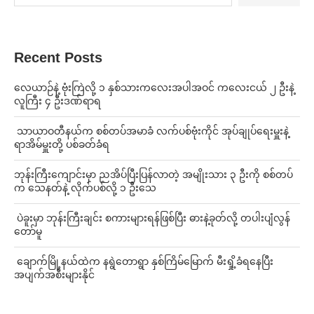
Recent Posts
⁨လေယာဉ်နဲ့ ဗုံးကြဲလို့ ၁ နှစ်သားကလေးအပါအဝင် ကလေးငယ် ၂ ဦးနဲ့
လူကြီး ၄ ဦးဒဏ်ရာရ
⁩ ⁨သာယာဝတီနယ်က စစ်တပ်အမာခံ လက်ပစ်ဗုံးကိုင် အုပ်ချုပ်ရေးမှူးနဲ့
ရာအိမ်မှူးတို့ ပစ်ခတ်ခံရ
ဘုန်းကြီးကျောင်းမှာ ညအိပ်ပြီးပြန်လာတဲ့ အမျိုးသား ၃ ဦးကို စစ်တပ်
က သေနတ်နဲ့ လိုက်ပစ်လို့ ၁ ဦးသေ
⁩ ⁨ပဲခူးမှာ ဘုန်းကြီးချင်း စကားများရန်ဖြစ်ပြီး ဓားနဲ့ခုတ်လို့ တပါးပျံလွန်
တော်မူ
⁩ ⁨ချောက်မြို့နယ်ထဲက နရွဲတောရွာ နှစ်ကြိမ်မြောက် မီးရှို့ခံရနေပြီး
အပျက်အစီးများနိုင်