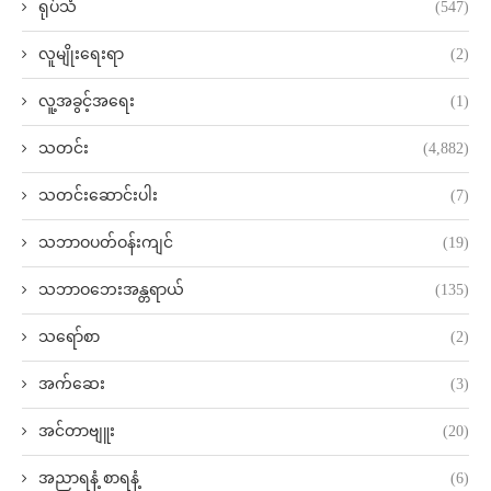
ရုပ်သံ
(547)
လူမျိုးရေးရာ
(2)
လူ့အခွင့်အရေး
(1)
သတင်း
(4,882)
သတင်းဆောင်းပါး
(7)
သဘာဝပတ်ဝန်းကျင်
(19)
သဘာဝဘေးအန္တရာယ်
(135)
သရော်စာ
(2)
အက်ဆေး
(3)
အင်တာဗျူး
(20)
အညာရနံ့ စာရနံ့
(6)