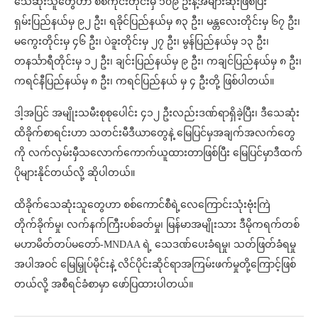
သေဆုံးသူတွေဟာ စစ်ကိုင်းတိုင်းမှ ၁၀၉ ဦးနဲ့အများဆုံးဖြစ်ပြီး
ရှမ်းပြည်နယ်မှ ၉၂ ဦး၊ ရခိုင်ပြည်နယ်မှ ၈၃ ဦး၊ မန္တလေးတိုင်းမှ ၆၇ ဦး၊
မကွေးတိုင်းမှ ၄၆ ဦး၊ ပဲခူးတိုင်းမှ ၂၇ ဦး၊ မွန်ပြည်နယ်မှ ၁၃ ဦး၊
တနင်္သာရီတိုင်းမှ ၁၂ ဦး၊ ချင်းပြည်နယ်မှ ၉ ဦး၊ ကချင်ပြည်နယ်မှ ၈ ဦး၊
ကရင်နီပြည်နယ်မှ ၈ ဦး၊ ကရင်ပြည်နယ် မှ ၄ ဦးတို့ ဖြစ်ပါတယ်။
ဒါ့အပြင် အမျိုးသမီးစုစုပေါင်း ၄၁၂ ဦးလည်းဒဏ်ရာရှိခဲ့ပြီး၊ ဒီသေဆုံး
ထိခိုက်စာရင်းဟာ သတင်းမီဒီယာတွေနဲ့ မြေပြင်မှအချက်အလက်တွေ
ကို လက်လှမ်းမှီသလောက်ကောက်ယူထားတာဖြစ်ပြီး မြေပြင်မှာဒီထက်
ပိုများနိုင်တယ်လို့ ဆိုပါတယ်။
ထိခိုက်သေဆုံးသူတွေဟာ စစ်ကောင်စီရဲ့လေကြောင်းသုံးဗုံးကြဲ
တိုက်ခိုက်မှု၊ လက်နက်ကြီးပစ်ခတ်မှု၊ မြန်မာအမျိုးသား ဒီမိုကရက်တစ်
မဟာမိတ်တပ်မတော်-MNDAA ရဲ့ သေဒဏ်ပေးခံရမှု၊ သတ်ဖြတ်ခံရမှု
အပါအဝင် မြေမြှုပ်မိုင်းနဲ့ လိင်ပိုင်းဆိုင်ရာအကြမ်းဖက်မှုတို့ကြောင့်ဖြစ်
တယ်လို့ အစီရင်ခံစာမှာ ဖော်ပြထားပါတယ်။