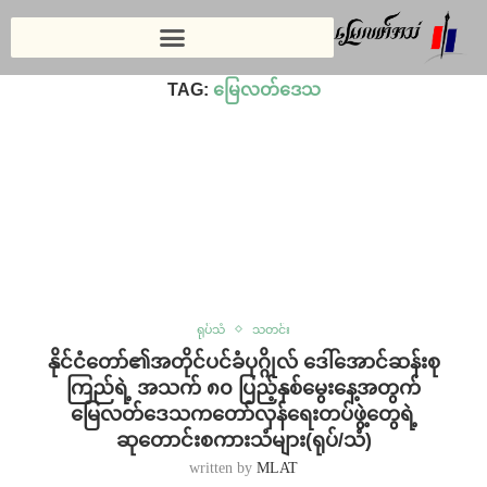
Home
»
မြေလတ်ဒေသ
TAG:
မြေလတ်ဒေသ
ရုပ်သံ
သတင်း
နိုင်ငံတော်၏အတိုင်ပင်ခံပုဂ္ဂိုလ် ဒေါ်အောင်ဆန်းစု
ကြည်ရဲ့ အသက် ၈၀ ပြည့်နှစ်မွေးနေ့အတွက်
မြေလတ်ဒေသကတော်လှန်ရေးတပ်ဖွဲ့တွေရဲ့
ဆုတောင်းစကားသံများ(ရုပ်/သံ)
written by
MLAT