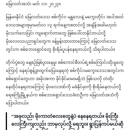
မြေလတ်အသံ၊ မတ် ၁၁၊ ၂၀၂၃။
မြန်မာနိုင်ငံ မြေလတ်ဒေသ စစ်ကိုင်း၊ မန္တလေးနဲ့ မကွေးတိုင်း အပါအဝင်
ဒေသအများစုမှာမတ်လ ၁၃ ရက်နေ့ကစတင်လို့ အချိန်အခါမဟုတ်
မိုးသက်လေပြင်း ကျရောက်တာတွေ ဖြစ်ပေါ်လာနိုင်တယ်လို့
မိုးလေဝသပညာရှင်တွေက ခန့်မှန်းထားတာကြောင့် မြေလတ်ဒေသ
တွင်းက စစ်ဘေးရှောင်တွေ စိုးရိမ်ပူပန်နေရတယ်လို့ သိရပါတယ်။
တိုက်ပွဲတွေ နေ့စဉ်ဖြစ်ပွားနေမှု၊ စစ်ကောင်စီတပ်ရဲ့စစ်ကြောင်းထိုးမှုတွေ
ကြောင့် နေရပ်စွန့်ခွာထွက်ပြေးနေရတဲ့ စစ်ကိုင်း၊မကွေးဒေသအတွင်းက
စစ်ရှောင်တွေဟာ အမိုးအကာ ခိုင်ခိုင်မာမာမရှိဘဲ ဖြစ်သလို တဲထိုး
နေထိုင်နေရတာကြောင့် မိုး၊လေဒဏ်ကို မခံနိုင်မှာကို စိုးရိမ်နေတယ်လို့
ရေစကြိုမြို့နယ်က စစ်ဘေးရှောင်ဒေသခံတဦးက မြေလတ်အသံကို
ပြောပါတယ်။
“အခုလည်း မိုးကာတဲလေးတွေနဲ့ပဲ နေနေရတယ်။ မိုးကြီး
လေကြီးကျလည်း ဘာမှလုပ်လို့ မရဘူး။ ရွာပြန်ကပ်မယ်ဆို