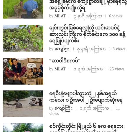
အရှေ့ခြမ်းက ကျေးရွာတချို့ မိုးရေရလို့
အခုမှစိုက်ပျိုးလို့ရ
by
MLAT
၇ နာရီ အကြာက
6 views
ချင်းတွင်းမြစ်ရေလျှံလို့ ယင်းမာပင်နဲ့
ဆားလင်းကြီးက စိုက်ခင်းဧက ၁၀၀ ခန့်
ရေမြုပ်ပျက်စီး
by
ကျော်စွာ
၇ နာရီ အကြာက
3 views
“ဆာဝါဒီစကပ်”
by
MLAT
၁ ရက် အကြာက
25 views
ရေစီးနဲ့မျောပါသွားတဲ့ ၂ နှစ်အရွယ်
ကလေး ၁ ဦးအပါ ၂ ဦးပျောက်ဆုံးနေ
by
ကျော်ကြီး
၁ ရက် အကြာက
11
views
စစ်ကိုင်းတိုင်း မြို့နယ် ၆ ခုက ရေဘေး