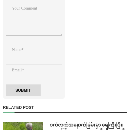
RELATED POST
⁩ ⁨ဝက်လက်အနောက်ခြမ်းမှာ ရေကြီးပြီး၊