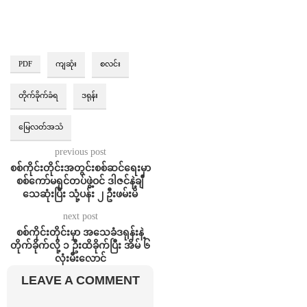
PDF
ကျဆုံး
စလင်း
တိုက်ခိုက်ခံရ
ဒရုန်း
မြေလတ်အသံ
previous post
စစ်ကိုင်းတိုင်းအတွင်းစစ်ဆင်ရေးမှာ
စစ်ကော်မရှင်တပ်ဖွဲ့ဝင် ဒါဇင်နဲ့ချီ
သေဆုံးပြီး သုံ့ပန်း ၂ ဦးဖမ်းမိ
next post
စစ်ကိုင်းတိုင်းမှာ အသေခံဒရုန်းနဲ့
တိုက်ခိုက်လို့ ၁ ဦးထိခိုက်ပြီး အိမ် ၆
လုံးမီးလောင်
LEAVE A COMMENT