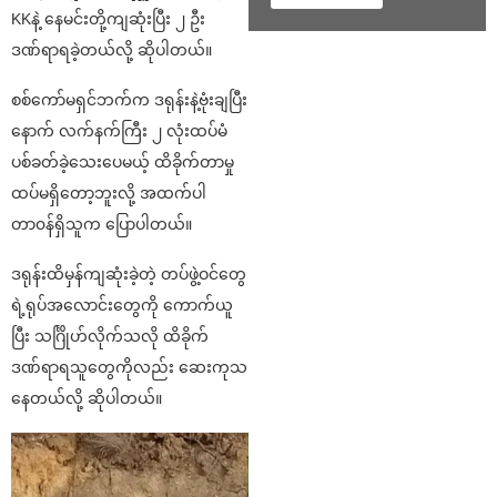
KKနဲ့ နေမင်းတို့ကျဆုံးပြီး ၂ ဦး
ဒဏ်ရာရခဲ့တယ်လို့ ဆိုပါတယ်။
စစ်ကော်မရှင်ဘက်က ဒရုန်းနဲ့ဗုံးချပြီး
နောက် လက်နက်ကြီး ၂ လုံးထပ်မံ
ပစ်ခတ်ခဲ့သေးပေမယ့် ထိခိုက်တာမှု
ထပ်မရှိတော့ဘူးလို့ အထက်ပါ
တာ၀န်ရှိသူက ပြောပါတယ်။
ဒရုန်းထိမှန်ကျဆုံးခဲ့တဲ့ တပ်ဖွဲ့ဝင်တွေ
ရဲ့ရုပ်အလောင်းတွေကို ကောက်ယူ
ပြီး သင်္ဂြိုဟ်လိုက်သလို ထိခိုက်
ဒဏ်ရာရသူတွေကိုလည်း ဆေးကုသ
နေတယ်လို့ ဆိုပါတယ်။