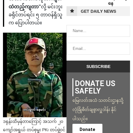
နေ
ထဲတည့်ကျတာ”
လို့ မင်းဘူး
GET DAILY NEWS
ခရိုင်တပ်ရင်း ၅ တာဝန်ရှိသူ
က ပြောပါတယ်။
DONATE US
SAFELY
မြေလတ်အသံ သတင်းဌာနသို့
လုံခြုံစိတ်ချစွာလှူဒါန်း နိုင်
ပါသည်။
ဒရုန်းထိမှန်တာကြောင့် အသက် ၂၀
Donate
ကျော်အရွယ် တပ်စုမှူး PK၊ တပ်ဖွဲ့၀င်