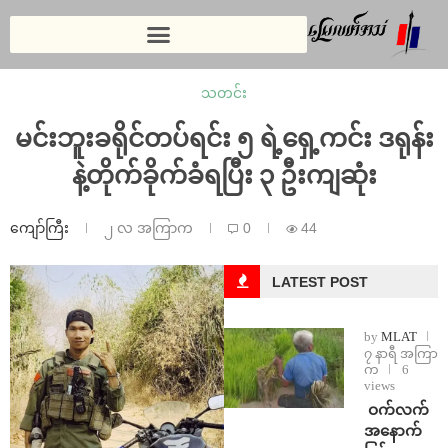
သတင်း
မင်းဘူးခရိုင်တပ်ရင်း ၅ ရဲ့ရှေ့ကင်း ဒရုန်း
နဲ့တိုက်ခိုက်ခံရပြီး ၃ ဦးကျဆုံး
ကျော်ကြီး
၂ လ အကြာက
0
44
LATEST POST
by
MLAT
၇ နာရီ အကြာ
က
6
views
⁩ ⁨ဝက်လက်
အနောက်