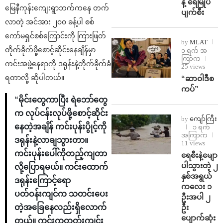
န့် ရေမြုပ်
မြေနီကုန်းကျေးရွာဘက်ကနေ တက်
ပျက်စီး
လာတဲ့ အင်အား ၂၀၀ ခန့်ပါ စစ်
ကော်မရှင်စစ်ကြောင်းကို ကြားဖြတ်
by
MLAT
တိုက်ခိုက်ဖို့စောင့်ဆိုင်းနေချိန်မှာ
၁ ရက် အ
ကြာက
ကင်းအဖွဲ့နေရာကို ဒရုန်းနဲ့တိုက်ခိုက်ခံ
25 views
ရတာလို့ ဆိုပါတယ်။
“ဆာဝါဒီစ
ကပ်”
“မိုင်းတွေကာပြီး ရဲဘော်တွေ
က လုပ်ငန်းလုပ်ဖို့စောင့်ဆိုင်း
by
ကျော်ကြီး
နေတဲ့အချိန် ကင်းပုန်းပွိုင့်ကို
၁ ရက်
အကြာက
ဒရုန်းနဲ့လာချသွားတာ။
11 views
ကင်းပုန်းပေါ်ကိုတည့်ကျတာ
ရေစီးနဲ့မျော
ပါသွားတဲ့ ၂
လို့ပြောရမယ်။ ကင်းထောက်
နှစ်အရွယ်
ဒရုန်းကြောင့်ရော
ကလေး ၁
ပတ်ဝန်းကျင်က သတင်းပေး
ဦးအပါ ၂
ဦး
တဲ့အခြေနေလည်းရှိလောက်
ပျောက်ဆုံး
တယ်။ ကင်းကတုတ်းကျင်း