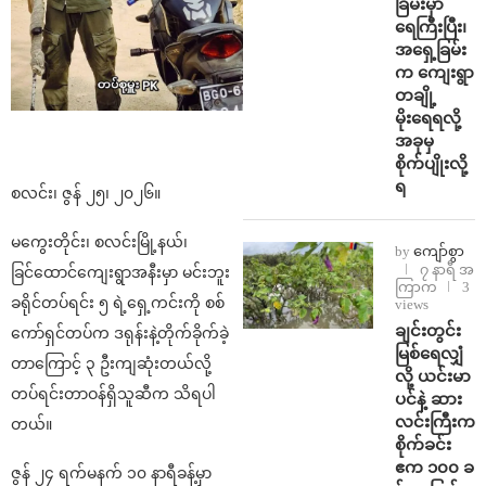
ခြမ်းမှာ
ရေကြီးပြီး၊
အရှေ့ခြမ်း
က ကျေးရွာ
တချို့
မိုးရေရလို့
အခုမှ
စိုက်ပျိုးလို့
ရ
စလင်း၊ ဇွန် ၂၅၊ ၂၀၂၆။
မကွေးတိုင်း၊ စလင်းမြို့နယ်၊
by
ကျော်စွာ
၇ နာရီ အ
ခြင်ထောင်ကျေးရွာအနီးမှာ မင်းဘူး
ကြာက
3
ခရိုင်တပ်ရင်း ၅ ရဲ့ရှေ့ကင်းကို စစ်
views
ချင်းတွင်း
ကော်ရှင်တပ်က ဒရုန်းနဲ့တိုက်ခိုက်ခဲ့
မြစ်ရေလျှံ
တာကြောင့် ၃ ဦးကျဆုံးတယ်လို့
လို့ ယင်းမာ
တပ်ရင်းတာဝန်ရှိသူဆီက သိရပါ
ပင်နဲ့ ဆား
လင်းကြီးက
တယ်။
စိုက်ခင်း
ဧက ၁၀၀ ခ
ဇွန် ၂၄ ရက်မနက် ၁၀ နာရီခန့်မှာ