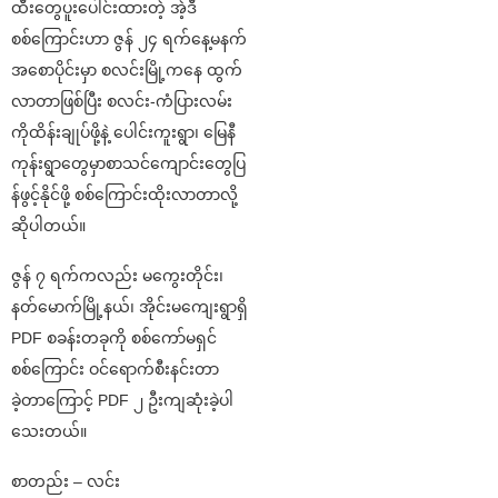
ထီးတွေပူးပေါင်းထားတဲ့ အဲ့ဒီ
စစ်ကြောင်းဟာ ဇွန် ၂၄ ရက်နေ့မနက်
အစောပိုင်းမှာ စလင်းမြို့ကနေ ထွက်
လာတာဖြစ်ပြီး စလင်း-ကံပြားလမ်း
ကိုထိန်းချုပ်ဖို့နဲ့ ပေါင်းကူးရွာ၊ မြေနီ
ကုန်းရွာတွေမှာစာသင်ကျောင်းတွေပြ
န်ဖွင့်နိုင်ဖို့ စစ်ကြောင်းထိုးလာတာလို့
ဆိုပါတယ်။
ဇွန် ၇ ရက်ကလည်း မကွေးတိုင်း၊
နတ်မောက်မြို့နယ်၊ အိုင်းမကျေးရွာရှိ
PDF စခန်းတခုကို စစ်ကော်မရှင်
စစ်ကြောင်း ဝင်ရောက်စီးနင်းတာ
ခဲ့‌တာကြောင့် PDF ၂ ဦးကျဆုံးခဲ့ပါ
သေးတယ်။
စာတည်း – လင်း