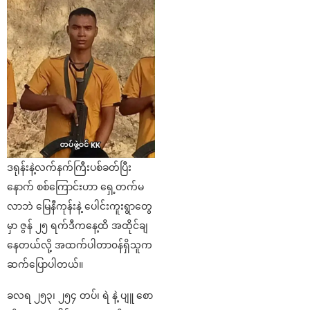
ဒရုန်းနဲ့လက်နက်ကြီးပစ်ခတ်ပြီး
နောက် စစ်ကြောင်းဟာ ရှေ့တက်မ
လာဘဲ မြေနီကုန်းနဲ့ ပေါင်းကူးရွာတွေ
မှာ ဇွန် ၂၅ ရက်ဒီက‌‌နေ့ထိ အထိုင်ချ
နေတယ်လို့ အထက်ပါတာ၀န်ရှိသူက
ဆက်ပြောပါတယ်။
ခလရ ၂၅၃၊ ၂၅၄ တပ်၊ ရဲ နဲ့ ပျူ စော