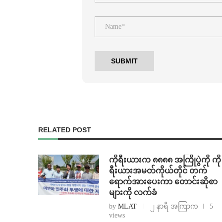
RELATED POST
ကိုရီးယားက ၈၈၈၈ အကြိုပွဲကို ကို
ရီးယားအမတ်ကိုယ်တိုင် တက်
ရောက်အားပေးကာ တောင်းဆိုစာ
များကို လက်ခံ
by
MLAT
၂ နာရီ အကြာက
5
views