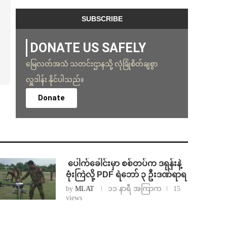
DONATE US SAFELY
မြေလတ်အသံ သတင်းဌာနသို့ လုံခြုံစိတ်ချစွာ
လှူဒါန်း နိုင်ပါသည်။
Donate
⁩ ⁨ပေါက်ခေါင်းမှာ စစ်တပ်က ဒရုန်းနဲ့
ဗုံးကြဲလို့ PDF ရဲဘော် ၃ ဦးဒဏ်ရာရ
by
MLAT
၁၁ နာရီ အကြာက
15
views