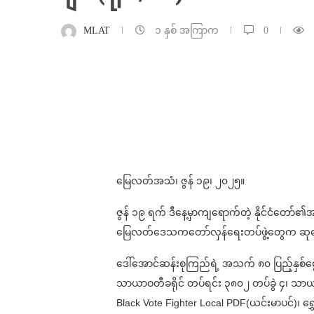
MLAT
၁ နှစ် အကြာက
0
မြေလတ်အသံ၊ ဇွန် ၁၉၊ ၂၀၂၅။
ဇွန် ၁၉ ရက် ဒီနေ့မှာကျရောက်တဲ့ နိုင်ငံတော်၏အ
မြေလတ်ဒေသကတော်လှန်ရေးတပ်ဖွဲ့တွေက ဆုတေ
ဒေါ်အောင်ဆန်းစုကြည်ရဲ့ အသက် ၈၀ ပြည့်နှစ်မ
သာယာဝတီခရိုင် တပ်ရင်း ၃၈၀၂ တပ်ခွဲ ၄၊ သာယာဝ
Black Vote Fighter Local PDF(ယင်းမာပင်)၊ ရွှ