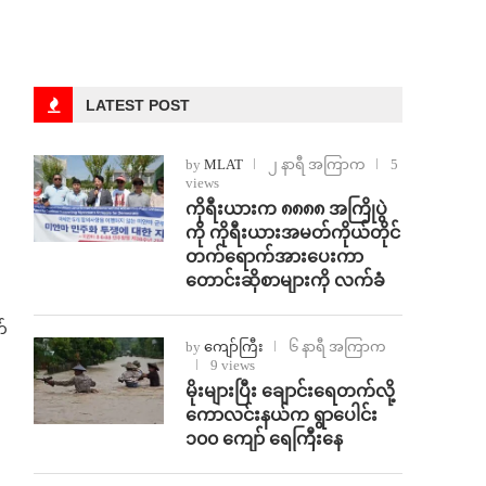
LATEST POST
by
MLAT
၂ နာရီ အကြာက
5
views
ကိုရီးယားက ၈၈၈၈ အကြိုပွဲ
ကို ကိုရီးယားအမတ်ကိုယ်တိုင်
တက်ရောက်အားပေးကာ
တောင်းဆိုစာများကို လက်ခံ
က်
by
ကျော်ကြီး
၆ နာရီ အကြာက
9 views
⁨မိုးများပြီး ချောင်းရေတက်လို့
ကောလင်းနယ်က ရွာပေါင်း
၁၀၀ ကျော် ရေကြီးနေ