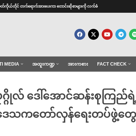
အမတ်ကိုယ်တိုင် တက်ရောက်အားပေးကာ တောင်းဆိုစာများကို လက်ခံ
TI MEDIA
အထူးကဏ္ဍ
အားကစား
FACT CHECK
ုဂ္ဂိုလ် ဒေါ်အောင်ဆန်းစုကြည်ရ
ေသကတော်လှန်ရေးတပ်ဖွဲ့တွေ