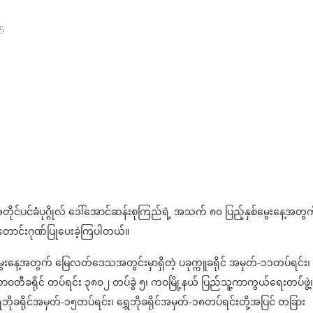
5
တိုင်ပင်ခံပုဂ္ဂိုလ် ဒေါ်အောင်ဆန်းစုကြည်ရဲ့ အသက် ၈၀ ပြည့်နှစ်မွေးနေ့အတွ
ာင်းဂုဏ်ပြုပေးခဲ့ကြပါတယ်။
ွေးနေ့အတွက် မြေလတ်ဒေသအတွင်းမှာရှိတဲ့ ပခုက္ကူခရိုင် အမှတ်-၁၁တပ်ရင်း၊
တီခရိုင် တပ်ရင်း ၃၈၀၂ တပ်ခွဲ ၅၊ ကဝမြို့နယ် ပြည်သူ့ကာကွယ်ရေးတပ်ဖွဲ့၊
ေဘိုခရိုင်အမှတ်-၁၅တပ်ရင်း၊ ရွှေဘိုခရိုင်အမှတ်-၁၈တပ်ရင်းတို့အပြင် တခြား