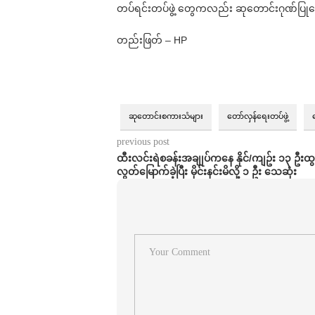
တပ်ရင်းတပ်ဖွဲ့ တွေကလည်း ဆုတောင်းဂုဏ်ပြု
တည်းဖြတ် – HP⁩
ဆုတောင်းစကားသံများ
တော်လှန်ရေးတပ်ဖွဲ့
previous post
ထီးလင်းရဲစခန်းအချုပ်ကနေ နိုင်/ကျဥ်း ၁၃ ဦးထ
လွတ်မြောက်ခဲ့ပြီး မိုင်းနင်းမိလို့ ၁ ဦး သေဆုံး