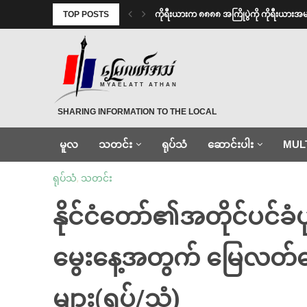
TOP POSTS
ကိုရီးယားက ၈၈၈၈ အကြိုပွဲကို ကိုရီးယား
MYAELATT ATHAN
SHARING INFORMATION TO THE LOCAL
မူလ
သတင်း
ရုပ်သံ
ဆောင်းပါး
MUL
ရုပ်သံ
,
သတင်း
နိုင်ငံတော်၏အတိုင်ပင်ခံပ
မွေးနေ့အတွက် မြေလတ်ဒ
များ(ရုပ်/သံ)