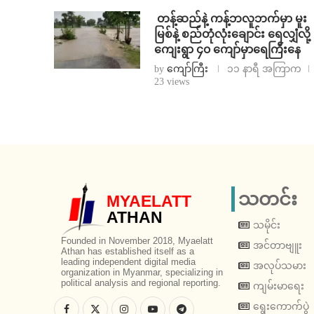
⁩ ⁨တန့်ဆည်နဲ့ ကန့်ဘလူဘက်မှာ မူး
မြစ်နဲ့ စည်တုံလုံးချောင်း ရေလျှံလို့
ကျေးရွာ ၄၀ ကျော်မှာရေကြီးနေ
by
ကျော်ကြီး
၁၁ နာရီ အကြာက
23 views
သတင်း
MYAELATT
ATHAN
သမိုင်း
Founded in November 2018, Myaelatt
အင်တာဗျူး
Athan has established itself as a
leading independent digital media
အလုပ်သမား
organization in Myanmar, specializing in
political analysis and regional reporting.
ကျမ်းမာရေး
ရွေးကောက်ပွဲ