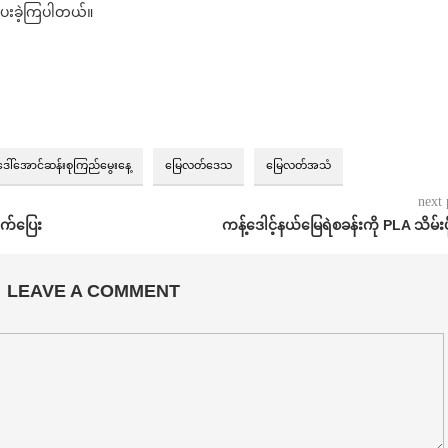
ပေးခဲ့ကြပါတယ်။
ဒေါ်အောင်ဆန်းစုကြည်မွေးနေ့
မြေလတ်ဒေသ
မြေလတ်အသံ
next 
ွက်ပြေး
ကန့်ဒေါင့်နယ်မြေရဲစခန်းကို PLA သိမ်းပ
LEAVE A COMMENT