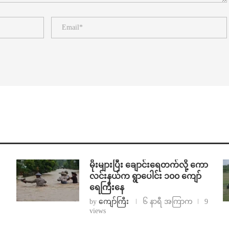
⁨မိုးများပြီး ချောင်းရေတက်လို့ ကော
လင်းနယ်က ရွာပေါင်း ၁၀၀ ကျော်
ရေကြီးနေ
by
ကျော်ကြီး
၆ နာရီ အကြာက
9
views