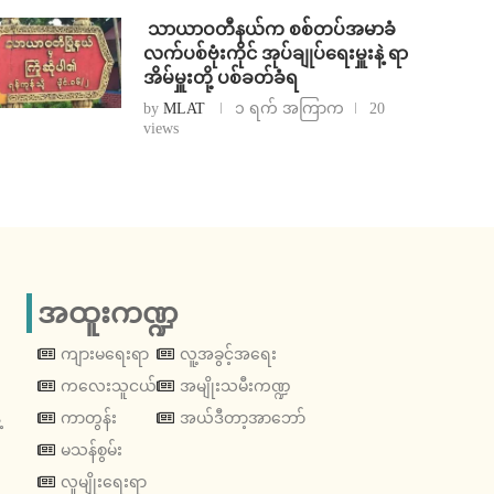
⁩ ⁨သာယာဝတီနယ်က စစ်တပ်အမာခံ
လက်ပစ်ဗုံးကိုင် အုပ်ချုပ်ရေးမှူးနဲ့ ရာ
အိမ်မှူးတို့ ပစ်ခတ်ခံရ
by
MLAT
၁ ရက် အကြာက
20
views
အထူးကဏ္ဍ
ကျားမရေးရာ
လူ့အခွင့်အရေး
ကလေးသူငယ်
အမျိုးသမီးကဏ္ဍ
့
ကာတွန်း
အယ်ဒီတာ့အာဘော်
မသန်စွမ်း
လူမျိုးရေးရာ