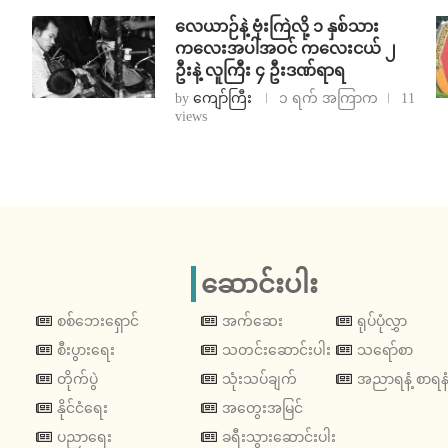
⁨လေယာဉ်နဲ့ ဗုံးကြဲလို့ ၁ နှစ်သား
ကလေးအပါအဝင် ကလေးငယ် ၂
ဦးနဲ့ လူကြီး ၄ ဦးဒဏ်ရာရ
by
ကျော်ကြီး
၁ ရက် အကြာက
11
views
ဆောင်းပါး
စစ်ဘေးရှောင်
အက်ဆေး
ရုပ်ပုံလွှာ
စီးပွားရေး
သတင်းဆောင်းပါး
သရော်စာ
တိုက်ပွဲ
သုံးသပ်ချက်
အညာရနံ့ စာရနံ
နိုင်ငံရေး
အတွေးအမြင်
ပညာရေး
ခရီးသွားဆောင်းပါး