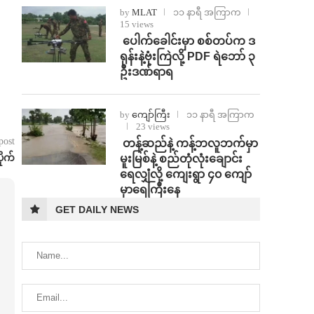
by
MLAT
၁၁ နာရီ အကြာက
15 views
⁩ ⁨ပေါက်ခေါင်းမှာ စစ်တပ်က ဒ
ရုန်းနဲ့ဗုံးကြဲလို့ PDF ရဲဘော် ၃
ဦးဒဏ်ရာရ
by
ကျော်ကြီး
၁၁ နာရီ အကြာက
23 views
post
⁩ ⁨တန့်ဆည်နဲ့ ကန့်ဘလူဘက်မှာ
ိုက်
မူးမြစ်နဲ့ စည်တုံလုံးချောင်း
ရေလျှံလို့ ကျေးရွာ ၄၀ ကျော်
မှာရေကြီးနေ
GET DAILY NEWS