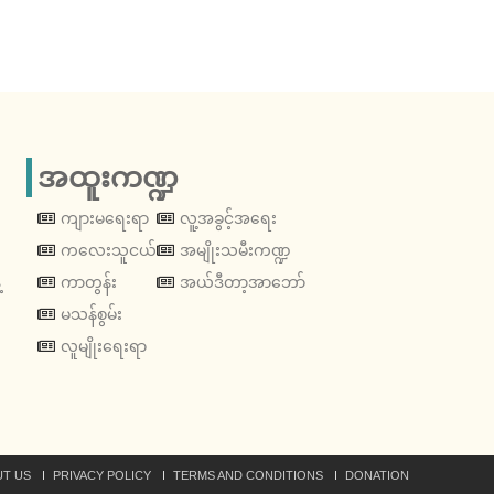
အထူးကဏ္ဍ
ကျားမရေးရာ
လူ့အခွင့်အရေး
ကလေးသူငယ်
အမျိုးသမီးကဏ္ဍ
့
ကာတွန်း
အယ်ဒီတာ့အာဘော်
မသန်စွမ်း
လူမျိုးရေးရာ
T US
PRIVACY POLICY
TERMS AND CONDITIONS
DONATION