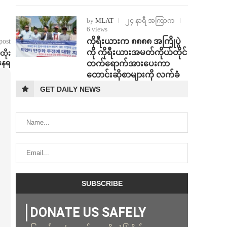
by
MLAT
၂၄ နာရီ အကြာက
6 views
ကိုရီးယားက ၈၈၈၈ အကြိုပွဲ
post
ကို ကိုရီးယားအမတ်ကိုယ်တိုင်
ထိုး
းနေရ
တက်ရောက်အားပေးကာ
တောင်းဆိုစာများကို လက်ခံ
GET DAILY NEWS
DONATE US SAFELY