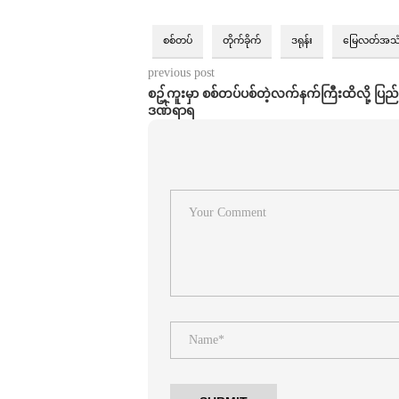
စစ်တပ်
တိုက်ခိုက်
ဒရုန်း
မြေလတ်အသ
previous post
စဥ့်ကူးမှာ စစ်တပ်ပစ်တဲ့လက်နက်ကြီးထိလို့ ပြည
ဒဏ်ရာရ