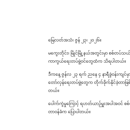
မြေလတ်အသံ၊ ဇွန် ၂၃၊ ၂၀၂၆။
မကွေးတိုင်း၊ မြိုင်မြို့နယ်အတွင်းမှာ စစ်တပ်သယ်
ကာကွယ်ရေးတပ်ဖွဲ့ဝင်တွေထံက သိရပါတယ်။
ဒီကနေ့ ဇွန်လ ၂၃ ရက် ညနေ ၄ နာရီခွဲဝန်းကျင်မှာ
တော်လှန်ရေးတပ်ဖွဲ့တွေက တိုက်ခိုက်နိုင်ခဲ့တာဖြစ
တယ်။
ပေါက်ကွဲမှုကြောင့် ရဟတ်ယာဉ်မှူးအပါအဝင် စစ်သ
တာဝန်ခံက ပြောပါတယ်။