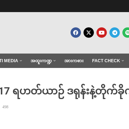
TI MEDIA
အထူးကဏ္ဍ
အားကစား
FACT CHECK
 17 ရဟတ်ယာဉ် ဒရုန်းနဲ့တိုက်ခို
498