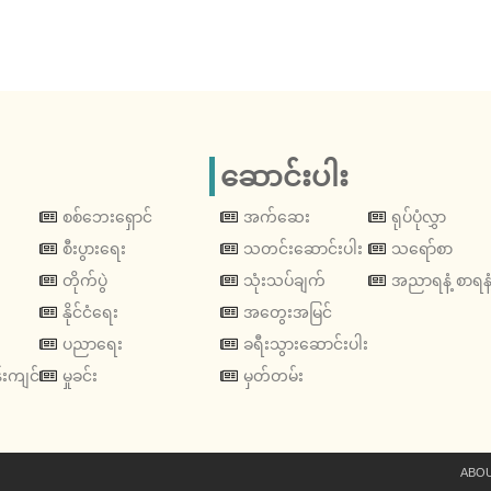
ဆောင်းပါး
စစ်ဘေးရှောင်
အက်ဆေး
ရုပ်ပုံလွှာ
စီးပွားရေး
သတင်းဆောင်းပါး
သရော်စာ
တိုက်ပွဲ
သုံးသပ်ချက်
အညာရနံ့ စာရနံ
နိုင်ငံရေး
အတွေးအမြင်
ပညာရေး
ခရီးသွားဆောင်းပါး
းကျင်
မှုခင်း
မှတ်တမ်း
ABOU