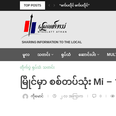
TOP POSTS
⁨ ⁨“မက်ပလိုင် မက်ပလိုင်”
MYAELATT ATHAN
SHARING INFORMATION TO THE LOCAL
မူလ
သတင်း
ရုပ်သံ
ဆောင်းပါး
MUL
တိုက်ပွဲ
,
ရုပ်သံ
,
သတင်း
မြိုင်မှာ စစ်တပ်သုံး Mi –
ကိုမောင်
၂ လ အကြာက
0