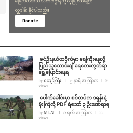
မြေလတ်အသံ သတင်းဌာနသို့ လုံခြုံစိတ်ချစွာ
လှူဒါန်း နိုင်ပါသည်။
Donate
⁩ ⁨ခင်ဦးနယ်တဝိုက်မှာ ရေကြီးနေလို့
ပြည်သူသောင်းချီ ရေဘေးလွတ်ရာ
ရွှေ့ပြောင်းနေရ
by
ကျော်ကြီး
၉ နာရီ အကြာက
9
views
⁩ ⁨ပေါက်ခေါင်းမှာ စစ်တပ်က ဒရုန်းနဲ့
ဗုံးကြဲလို့ PDF ရဲဘော် ၃ ဦးဒဏ်ရာရ
by
MLAT
၁ ရက် အကြာက
22
views