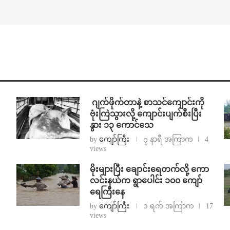
⁨⁩ ⁨ဂျက်ဖိုက်တာနဲ့ စာသင်ကျောင်းကို
ဗုံးကြဲသွားလို့ ကျောင်းပျက်စီးပြီး
နွား ၁၃ ကောင်သေ
by
ကျော်ကြီး
၇ နာရီ အကြာက
4
views
⁨မိုးများပြီး ချောင်းရေတက်လို့ ကော
လင်းနယ်က ရွာပေါင်း ၁၀၀ ကျော်
ရေကြီးနေ
by
ကျော်ကြီး
၁ ရက် အကြာက
17
views