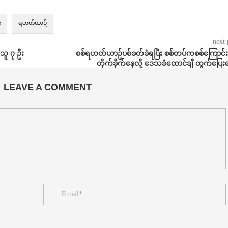
ံ
ရဟတ်ယာဉ်
next 
်သူ ၇ ဦး
စစ်ရဟတ်ယာဥ်ပစ်ခတ်ခံရပြီး စစ်တပ်ကစစ်ကြောင်း
တိုက်ခိုက်နေလို့ ဒေသခံထောင်ချီ ထွက်ပြေ
LEAVE A COMMENT