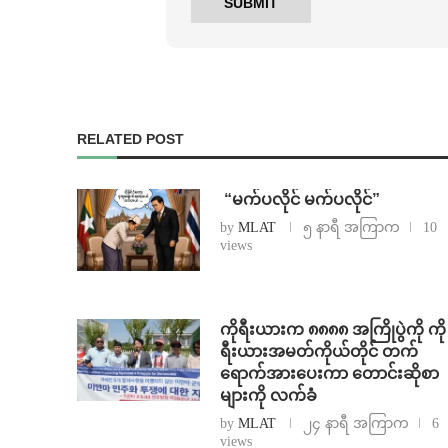
RELATED POST
⁨ ⁨“မက်ပလိုင် မက်ပလိုင်”
by
MLAT
၅ နာရီ အကြာက
10
views
ကိုရီးယားက ၈၈၈၈ အကြိုပွဲကို ကို
ရီးယားအမတ်ကိုယ်တိုင် တက်
ရောက်အားပေးကာ တောင်းဆိုစာ
များကို လက်ခံ
by
MLAT
၂၄ နာရီ အကြာက
6
views