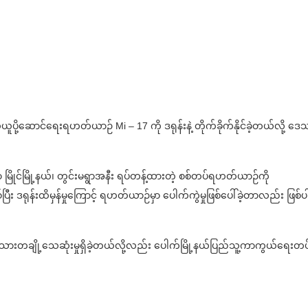
ယူပို့ဆောင်ရေးရဟတ်ယာဉ် Mi – 17 ကို ဒရုန်းနဲ့ တိုက်ခိုက်နိုင်ခဲ့တယ်လို့ ဒေ
 မြိုင်မြို့နယ်၊ တွင်းမရွာအနီး ရပ်တန့်ထားတဲ့ စစ်တပ်ရဟတ်ယာဉ်ကို
်ပြီး ဒရုန်းထိမှန်မှုကြောင့် ရဟတ်ယာဉ်မှာ ပေါက်ကွဲမှုဖြစ်ပေါ်ခဲ့တာလည်း ဖြစ်ပ
ားတချို့သေဆုံးမှုရှိခဲ့တယ်လို့လည်း ပေါက်မြို့နယ်ပြည်သူ့ကာကွယ်ရေးတပ်ဖွ