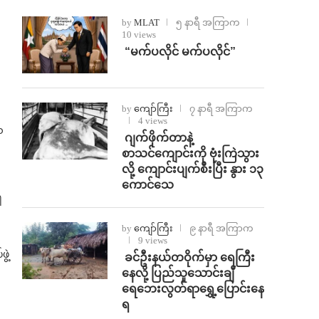
by
MLAT
၅ နာရီ အကြာက
10 views
⁨ ⁨“မက်ပလိုင် မက်ပလိုင်”
by
ကျော်ကြီး
၇ နာရီ အကြာက
4 views
သ
⁨⁩ ⁨ဂျက်ဖိုက်တာနဲ့
စာသင်ကျောင်းကို ဗုံးကြဲသွား
လို့ ကျောင်းပျက်စီးပြီး နွား ၁၃
ကောင်သေ
ါ
by
ကျော်ကြီး
၉ နာရီ အကြာက
9 views
ဲ့
⁩ ⁨ခင်ဦးနယ်တဝိုက်မှာ ရေကြီး
နေလို့ ပြည်သူသောင်းချီ
ရေဘေးလွတ်ရာရွှေ့ပြောင်းနေ
ရ