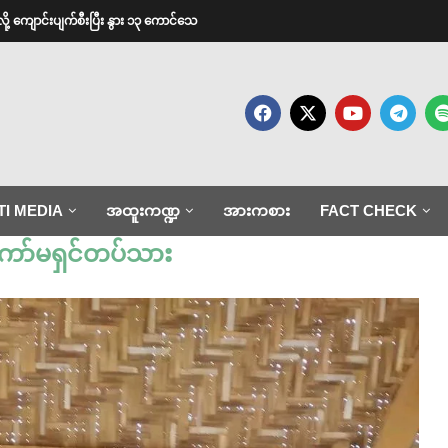
ားလို့ ကျောင်းပျက်စီးပြီး နွား ၁၃ ကောင်သေ
TI MEDIA
အထူးကဏ္ဍ
အားကစား
FACT CHECK
ော်မရှင်တပ်သား