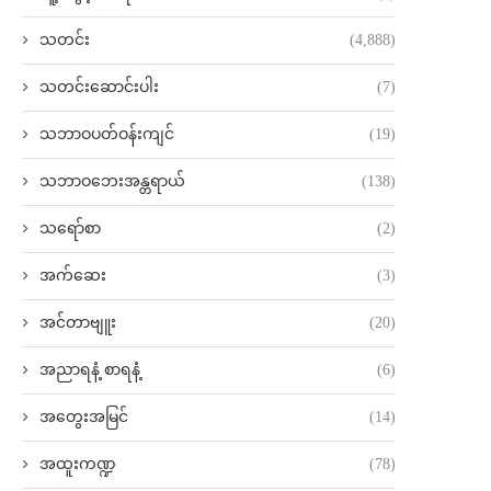
သတင်း
(4,888)
သတင်းဆောင်းပါး
(7)
သဘာဝပတ်ဝန်းကျင်
(19)
သဘာဝဘေးအန္တရာယ်
(138)
သရော်စာ
(2)
အက်ဆေး
(3)
အင်တာဗျူး
(20)
အညာရနံ့ စာရနံ့
(6)
အတွေးအမြင်
(14)
အထူးကဏ္ဍ
(78)