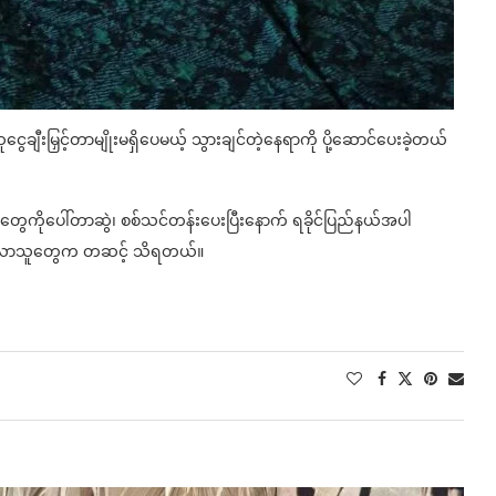
းမြှင့်တာမျိုးမရှိပေမယ့် သွားချင်တဲ့နေရာကို ပို့ဆောင်ပေးခဲ့တယ်
ေကိုပေါ်တာဆွဲ‌၊ စစ်သင်တန်းပေးပြီးနောက် ရခိုင်ပြည်နယ်အပါ
င်းလာသူတွေက တဆင့် သိရတယ်။