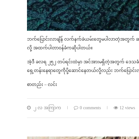
ဘက်ပြောင်းလာချိန် လက်နက်ခဲယမ်းတွေမပါလာတဲ့အတွက် ဆုငွေချီ
လို့ အထက်ပါတာ၀န်ခံကဆိုပါတယ်။
အဲ့ဒီ ခလရ ၂၅၂ တပ်ရင်းထဲမှာ အင်အားမရှိတဲ့အတွက် ဒေသခံတွ
ရှေ့တန်းနေရာတွေကိုပို့ဆောင်နေတယ်လို့လည်း ဘက်ပြော
စာတည်း – လင်း
၂ လ အကြာက
0 comments
12 views