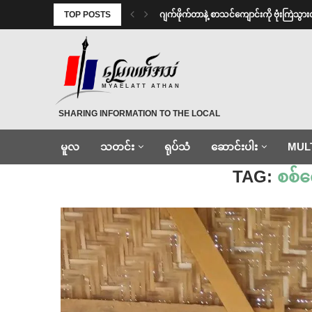
TOP POSTS
⁨⁩ ⁨ဂျက်ဖိုက်တာနဲ့ စာသင်ကျောင်းကို ဗုံးကြဲသွ
MYAELATT ATHAN
SHARING INFORMATION TO THE LOCAL
မူလ
သတင်း
ရုပ်သံ
ဆောင်းပါး
MUL
Home
»
စစ်ကော်မရှင်တပ်သား
TAG:
စစ်က