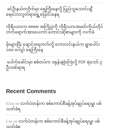
⁩ ⁨ခင်ဦးနယ်တဝိုက်မှာ ရေကြီးနေလို့ ပြည်သူသောင်းချီ
ရေဘေးလွတ်ရာရွှေ့ပြောင်းနေရ
ကိုရီးယားက ၈၈၈၈ အကြိုပွဲကို ကိုရီးယားအမတ်ကိုယ်တိုင်
တက်ရောက်အားပေးကာ တောင်းဆိုစာများကို လက်ခံ
⁨မိုးများပြီး ချောင်းရေတက်လို့ ကောလင်းနယ်က ရွာပေါင်း
၁၀၀ ကျော် ရေကြီးနေ
⁩ ⁨ပေါက်ခေါင်းမှာ စစ်တပ်က ဒရုန်းနဲ့ဗုံးကြဲလို့ PDF ရဲဘော် ၃
ဦးဒဏ်ရာရ
Recent Comments
Elias
on
လက်ပံတန်းက စစ်ကောင်စီခန့်အုပ်ချုပ်ရေးမှူး ပစ်
သတ်ခံရ
Luz
on
လက်ပံတန်းက စစ်ကောင်စီခန့်အုပ်ချုပ်ရေးမှူး ပစ်
သတ်ခံရ