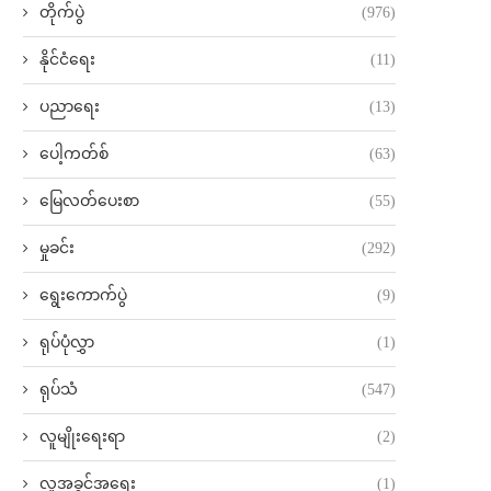
တိုက်ပွဲ
(976)
နိုင်ငံရေး
(11)
ပညာရေး
(13)
ပေါ့ကတ်စ်
(63)
မြေလတ်ပေးစာ
(55)
မှုခင်း
(292)
ရွေးကောက်ပွဲ
(9)
ရုပ်ပုံလွှာ
(1)
ရုပ်သံ
(547)
လူမျိုးရေးရာ
(2)
လူ့အခွင့်အရေး
(1)