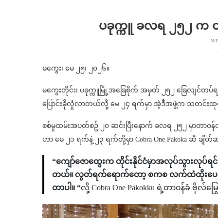
ပခုက္ကူ ခလရ ၂၅၂ က 
wr
မကွေး၊ မေ ၂၅၊ ၂၀၂၆။
မကွေးတိုင်း၊ ပခုက္ကူမြို့အခြေစိုက် အမှတ် ၂၅၂ ခြေလျင်တပ
ပြောင်းခိုလှုံလာတယ်လို့ မေ ၂၄ ရက်မှာ အဲ့ဒီအဖွဲ့က သတင်းထ
စစ်မှုထမ်းအပတ်စဥ် ၂၀ ဆင်းပြီးနောက် ခလရ ၂၅၂ မှာတာဝန်ထမ
ဟာ မေ ၂၁ ရက်နဲ့ ၂၃ ရက်တို့မှာ Cobra One Pakoka ဆီ ချိ
“ကျော်ဇောထွေးက ထိုင်းနိုင်ငံမှာအလုပ်သွားလုပ်ရင်
တယ်။ လွတ်ရက်ရောက်တော့ စကစ လက်ထဲထိုးပေးလိုက်တ
တာပါ။ “
လို့ Cobra One Pakokku ရဲ့တာ၀န်ခံ ဗိ