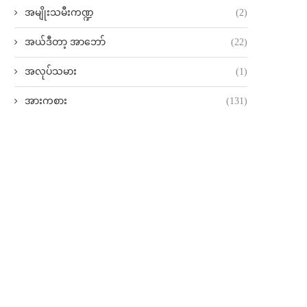
အမျိုးသမီးကဏ္ဍ
(2)
အယ်ဒီတာ့ အာဘော်
(22)
အလုပ်သမား
(1)
အားကစား
(131)