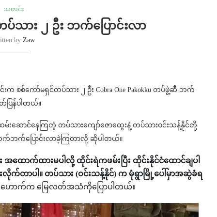
သတင်း
တပ်သား ၂ ဦး ဘက်ပြောင်းလာ
itten by
Zaw
်ရင်းက စစ်ကော်မရှင်တပ်သား ၂ ဦး Cobra One Pakokku တပ်ဖွဲ့ဆီ ဘက်
ုတ်ပြန်ပါတယ်။
်းဆောင်နေကြတဲ့ တပ်သားကျော်ဇောထွေးနဲ့ တပ်သားဝင်းသန့်နိုင်တို့
တ်ဆက်ဘက်ပြောင်းလာခဲ့ကြတာလို့ ဆိုပါတယ်။
း အထောက်ထားမပါလို့ ထိုင်းရဲကဖမ်းပြီး ထိုင်းနိုင်ငံထောင်ချပါ
ာပါ။ တပ်သား (ဝင်းသန့်နိုင်) က မုံရွာမြို့ပေါ်မှာအဆွဲခံရ
ုလ်မြွေဟောက်က မြေလတ်အသံကိုပြောပါတယ်။