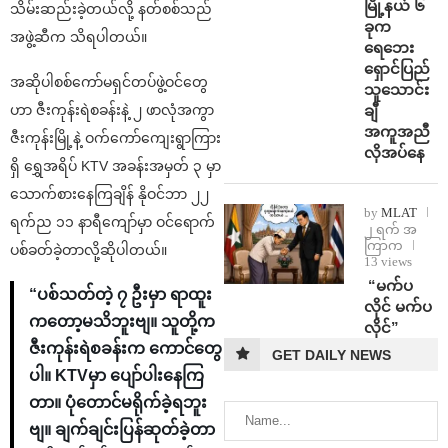
မြို့နယ် ၆
သိမ်းဆည်းခဲ့တယ်လို့ နတ်စစ်သည်
ခုက
အဖွဲ့ဆီက သိရပါတယ်။
ရေဘေး
ရှောင်ပြည်
အဆိုပါစစ်ကော်မရှင်တပ်ဖွဲ့ဝင်တွေ
သူသောင်း
ချီ
ဟာ ဇီးကုန်းရဲစခန်းနဲ့ ၂ ဖာလုံအကွာ
အကူအညီ
ဇီးကုန်းမြို့နဲ့ ဝက်ကော်ကျေးရွာကြား
လိုအပ်နေ
ရှိ ရွှေအရိပ် KTV အခန်းအမှတ် ၃ မှာ
သောက်စားနေကြချိန် နိုဝင်ဘာ ၂၂
by
MLAT
ရက်ည ၁၁ နာရီကျော်မှာ ဝင်ရောက်
၂ ရက် အ
ကြာက
ပစ်ခတ်ခဲ့တာလို့ဆိုပါတယ်။
13 views
⁨ ⁨“မက်ပ
“ပစ်သတ်တဲ့ ၇ ဦးမှာ ရာထူး
လိုင် မက်ပ
ကတော့မသိဘူးဗျ။ သူတို့က
လိုင်”
ဇီးကုန်းရဲစခန်းက ကောင်တွေ
GET DAILY NEWS
ပါ။ KTVမှာ ပျော်ပါးနေကြ
တာ။ ပုံတောင်မရိုက်ခဲ့ရဘူး
ဗျ။ ချက်ချင်းပြန်ဆုတ်ခဲ့တာ