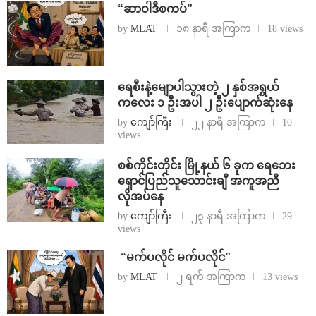
“ဆာဝါဒီစကပ်”
by
MLAT
၁၈ နာရီ အကြာက
18 views
ရေစီးနဲ့မျောပါသွားတဲ့ ၂ နှစ်အရွယ်
ကလေး ၁ ဦးအပါ ၂ ဦးပျောက်ဆုံးနေ
by
ကျော်ကြီး
၂၂ နာရီ အကြာက
10
views
စစ်ကိုင်းတိုင်း မြို့နယ် ၆ ခုက ရေဘေး
ရှောင်ပြည်သူသောင်းချီ အကူအညီ
လိုအပ်နေ
by
ကျော်ကြီး
၂၃ နာရီ အကြာက
29
views
⁨ ⁨“မက်ပလိုင် မက်ပလိုင်”
by
MLAT
၂ ရက် အကြာက
13 views