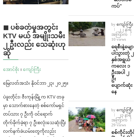
ကပ်”
by
ကျော်ကြီး
◼ ပစ်ခတ်မှုအတွင်း
၂၂ နာရီ
အကြာက
KTV မယ် အမျိုးသမီး
10 views
၂ ဦးလည်း သေဆုံးဟု
ရေစီးနဲ့မျော
ဆို
ပါသွားတဲ့ ၂
နှစ်အရွယ်
ကလေး ၁
အောင်စိုး
၊
ကျော်ကြီး
ဦးအပါ ၂
ဦး
မြေလတ်အသံ၊ နိုဝင်ဘာ ၂၃၊ ၂၀၂၅။
ပျောက်ဆုံး
နေ
ပဲခူးတိုင်း၊ ဇီးကုန်းမြို့က KTV တခု
မှာ သောက်စားနေတဲ့ စစ်ကော်မရှင်
by
ကျော်ကြီး
တပ်သား ၇ ဦးကို ဝင်ရောက်
၂၃ နာရီ
အကြာက
တိုက်ခိုက်ခဲ့ရာ ၇ ဦးစလုံးသေဆုံးပြီး
29 views
လက်နက်ခဲယမ်းတွေကိုလည်း
စစ်ကိုင်းတိုင်း