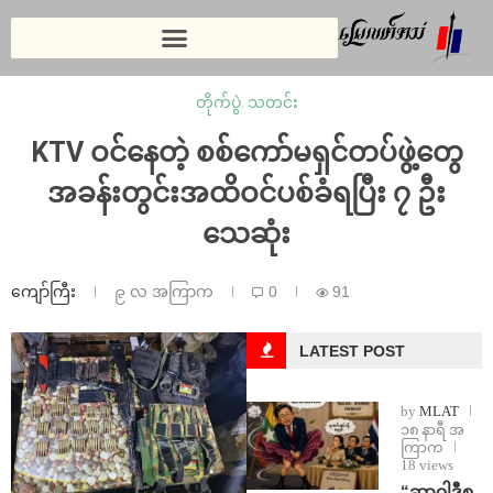
တိုက်ပွဲ
,
သတင်း
⁨KTV ဝင်နေတဲ့ စစ်ကော်မရှင်တပ်ဖွဲ့တွေ
အခန်းတွင်းအထိဝင်ပစ်ခံရပြီး ၇ ဦး
သေဆုံး
ကျော်ကြီး
၉ လ အကြာက
0
91
LATEST POST
by
MLAT
၁၈ နာရီ အ
ကြာက
18 views
“ဆာဝါဒီစ