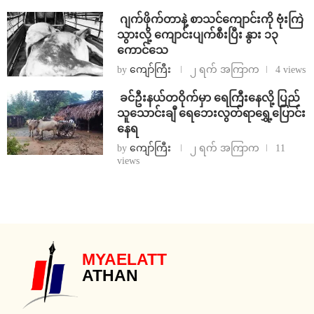
⁨⁩ ⁨ဂျက်ဖိုက်တာနဲ့ စာသင်ကျောင်းကို ဗုံးကြဲ
သွားလို့ ကျောင်းပျက်စီးပြီး နွား ၁၃
ကောင်သေ
by
ကျော်ကြီး
၂ ရက် အကြာက
4 views
⁩ ⁨ခင်ဦးနယ်တဝိုက်မှာ ရေကြီးနေလို့ ပြည်
သူသောင်းချီ ရေဘေးလွတ်ရာရွှေ့ပြောင်း
နေရ
by
ကျော်ကြီး
၂ ရက် အကြာက
11
views
MYAELATT
ATHAN