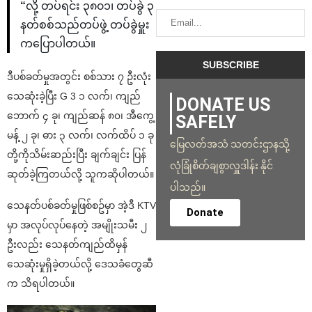
“
လို့ တပ်ရင်း ၃၈၀၁၊ တပ်ခွဲ ၃
နတ်စစ်သည်တပ်ဖွဲ့ တပ်ခွဲမှူး
ကပြောပါတယ်။
ဒီပစ်ခတ်မှုအတွင်း စစ်သား ၇ ဦးလုံး
သေဆုံးခဲ့ပြီး G 3 ၁ လက်၊ ကျည်
DONATE US
ဘောက် ၄ ခု၊ ကျည်ဆန် ၈၀၊ အီကွေ့
SAFELY
မန့် ၂ ခု၊ ဓား ၃ လက်၊ လက်ထိပ် ၁ ခု
မြေလတ်အသံ သတင်းဌာနသို့
တို့ကိုသိမ်းဆည်းပြီး ချက်ချင်း ပြန်
လုံခြုံစိတ်ချစွာလှူဒါန်း နိုင်
ဆုတ်ခဲ့ကြတယ်လို့ သူကဆိုပါတယ်။
ပါသည်။
သေနတ်ပစ်ခတ်မှုဖြစ်စဥ်မှာ အဲ့ဒီ KTV
Donate
မှာ အလုပ်လုပ်နေတဲ့ အမျိုးသမီး ၂
ဦးလည်း သေနတ်ကျည်ထိမှန်
သေဆုံးမှုရှိခဲ့တယ်လို့ ဒေသခံတွေဆီ
က သိရပါတယ်။