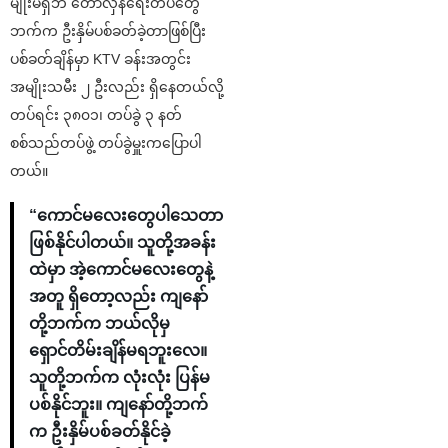
မျိုးမရှိဘဲ တော်လှန်ရေးတပ်တွေ
ဘက်က ဦးနှိမ်ပစ်ခတ်ခဲ့တာဖြစ်ပြီး
ပစ်ခတ်ချိန်မှာ KTV ခန်းအတွင်း
အမျိုးသမီး ၂ ဦးလည်း ရှိနေတယ်လို့
တပ်ရင်း ၃၈၀၁၊ တပ်ခွဲ ၃ နတ်
စစ်သည်တပ်ဖွဲ့ တပ်ခွဲမှူးကပြောပါ
တယ်။
“ကောင်မလေးတွေပါသေတာ
ဖြစ်နိုင်ပါတယ်။ သူတို့အခန်း
ထဲမှာ အဲ့ကောင်မလေးတွေနဲ့
အတူ ရှိတော့လည်း ကျနော်
တို့ဘက်က ဘယ်လိုမှ
ရှောင်တိမ်းချိန်မရဘူးလေ။
သူတို့ဘက်က လုံးလုံး ပြန်မ
ပစ်နိုင်ဘူး။ ကျနော်တို့ဘက်
က ဦးနှိမ်ပစ်ခတ်နိုင်ခဲ့