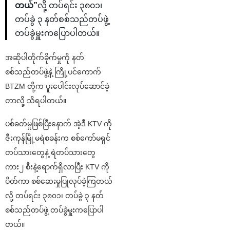
တယ်”
လို့ တပ်ရင်း ၃၈၀၁၊
တပ်ခွဲ ၃ နတ်စစ်သည်တပ်ဖွဲ့
တပ်ခွဲမှူးကပြောပါတယ်။
အဆိုပါတိုက်ခိုက်မှုကို နတ်
စစ်သည်တပ်ဖွဲ့နဲ့ ကြို့ပင်ကောက်
BTZM တို့က ပူးပေါင်းလုပ်ဆောင်ခဲ့
တာလို့ သိရပါတယ်။
ပစ်ခတ်မှုဖြစ်ပြီးနောက် အဲ့ဒီ KTV ကို
ဇီးကုန်မြို့မရဲစခန်းက စစ်ကော်မရှင်
တပ်သားတွေနဲ့ ရဲတပ်သားတွေ
ကား၂ စီးနဲ့ရောက်ရှိလာပြီး KTV ကို
ပိတ်ကာ စစ်ဆေးမှုပြုလုပ်ခဲ့ကြတယ်
လို့ တပ်ရင်း ၃၈၀၁၊ တပ်ခွဲ ၃ နတ်
စစ်သည်တပ်ဖွဲ့ တပ်ခွဲမှူးကပြောပါ
တယ်။