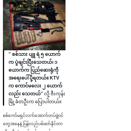
” စစ်သား ပျူ ရဲ ၅ ယောက်
က ပွဲချင်းပြီးသေတယ်၊ ၁
ယောက်က ပြည်ဆေးရုံကို
အရေးပေါ်ပို့ရတယ်။ KTV
က ကောင်မလေး ၂ ယောက်
လည်း သေတယ်”
လို့ ဇီးကုန်း
မြို့ခံတဦးက ပြောပါတယ်။
စစ်ကော်မရှင်လက်အောက်တပ်ဖွဲ့ဝင်
တွေအနေနဲ့ ပြန်လည်ပစ်ခတ်နိုင်တာ