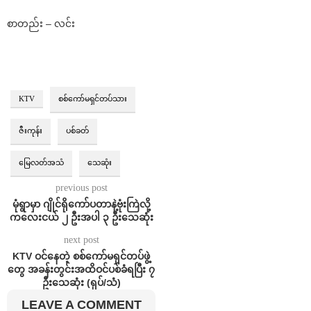
စာတည်း – လင်း
KTV
စစ်ကော်မရှင်တပ်သား
ဇီးကုန်း
ပစ်ခတ်
မြေလတ်အသံ
သေဆုံး
previous post
မုံရွာမှာ ဂျိုင်ရိုကော်ပတာနဲ့ဗုံးကြဲလို့
ကလေးငယ် ၂ ဦးအပါ ၃ ဦးသေဆုံး
next post
⁨KTV ဝင်နေတဲ့ စစ်ကော်မရှင်တပ်ဖွဲ့
တွေ အခန်းတွင်းအထိဝင်ပစ်ခံရပြီး ၇
ဦးသေဆုံး (ရုပ်/သံ)
LEAVE A COMMENT