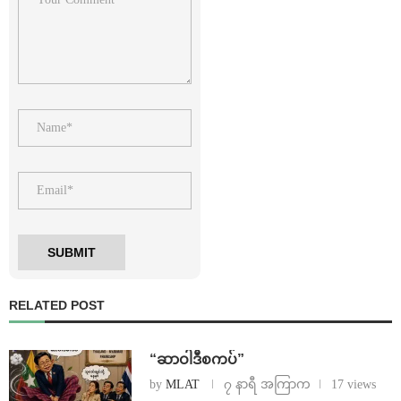
RELATED POST
“ဆာဝါဒီစကပ်”
by
MLAT
၇ နာရီ အကြာက
17 views