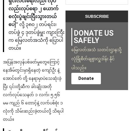
ရှင်းလင်းရေးလည်း လုပ်
လည်းလုပ်ရော ၂ ယောက်
စလုံးပွဲချင်းပြီးသွားတယ်
ပေါ့”
လို့ ၃၈၀၂ တပ်ရင်း၊
DONATE US
တပ်ခွဲ ၄ ဒုတပ်ခွဲမှူး ကျားကြီး
SAFELY
က မြေလတ်အသံကို ပြောပါ
တယ်။
မြေလတ်အသံ သတင်းဌာနသို့
လုံခြုံစိတ်ချစွာလှူဒါန်း နိုင်
အပြန်အလှန်ပစ်ခတ်မှုတွေကြောင့်
ပါသည်။
နေအိမ်တွင်းမှာရှိနေတဲ့ ကျော်ဦး နဲ့
Donate
အောင်ဇော် တို့ နေရာမှာပဲသေဆုံးခဲ့
ပြီး ၎င်းတို့ဆီက ခါးချိုးအတို
လက်လုပ်သေနတ် ၁ လက်၊ ၅.၅၆
မမ ကျည် ၆ တောင့်နဲ့ လက်ပစ်ဗုံး ၁
လုံးကို သိမ်းဆည်းခဲ့တယ်လို့ သိရပါ
တယ်။