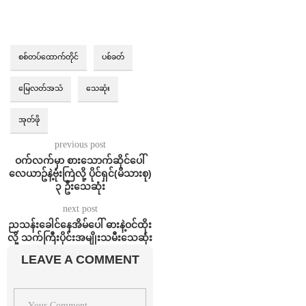
စစ်တပ်ထောက်တိုင်
ပစ်ခတ်
မြေလတ်အသံ
သေဆုံး
အုတ်ဖို
previous post
ဝက်လက်မှာ စားသောက်ဆိုင်ပေါ်
လေယာဥ်နဲ့ဗုံးကြဲလို့ ပိုင်ရှင်(မိသားစု)
၃ ဦးသေဆုံး
next post
ညသန်းခေါင်နေအိမ်ပေါ် ဓားနဲ့ဝင်ထိုး
လို့ သက်ကြီးပိုင်းအမျိုးသမီးသေဆုံး
LEAVE A COMMENT