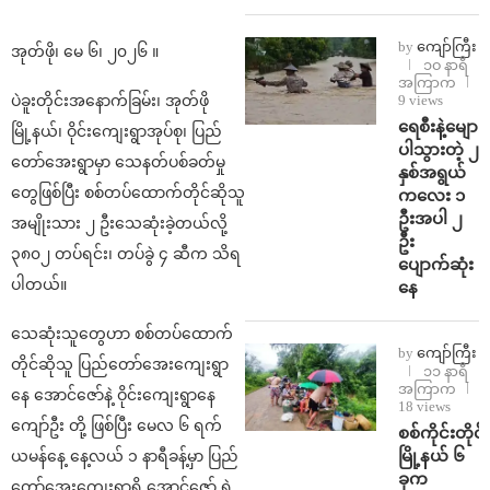
by
ကျော်ကြီး
အုတ်ဖို၊ မေ ၆၊ ၂၀၂၆ ။
၁၀ နာရီ
အကြာက
ပဲခူးတိုင်းအနောက်ခြမ်း၊ အုတ်ဖို
9 views
ရေစီးနဲ့မျော
မြို့နယ်၊ ဝိုင်းကျေးရွာအုပ်စု၊ ပြည်
ပါသွားတဲ့ ၂
တော်အေးရွာမှာ သေနတ်ပစ်ခတ်မှု
နှစ်အရွယ်
တွေဖြစ်ပြီး စစ်တပ်ထောက်တိုင်ဆိုသူ
ကလေး ၁
ဦးအပါ ၂
အမျိုးသား ၂ ဦးသေဆုံးခဲ့တယ်လို့
ဦး
၃၈၀၂ တပ်ရင်း၊ တပ်ခွဲ ၄ ဆီက သိရ
ပျောက်ဆုံး
ပါတယ်။
နေ
သေဆုံးသူတွေဟာ စစ်တပ်ထောက်
by
ကျော်ကြီး
တိုင်ဆိုသူ ပြည်တော်အေးကျေးရွာ
၁၁ နာရီ
အကြာက
နေ အောင်ဇော်နဲ့ ဝိုင်းကျေးရွာနေ
18 views
ကျော်ဦး တို့ ဖြစ်ပြီး မေလ ၆ ရက်
စစ်ကိုင်းတိုင်း
မြို့နယ် ၆
ယမန်နေ့ နေ့လယ် ၁ နာရီခန့်မှာ ပြည်
ခုက
တော်အေးကျေးရွာရှိ အောင်ဇော် ရဲ့