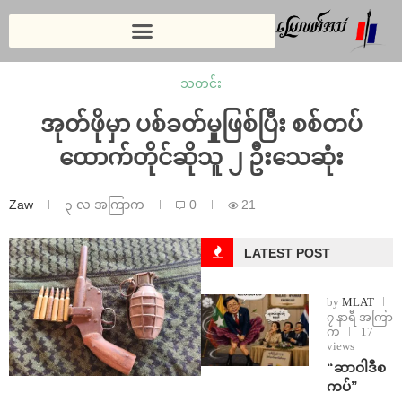
သတင်း
အုတ်ဖိုမှာ ပစ်ခတ်မှုဖြစ်ပြီး စစ်တပ်
ထောက်တိုင်ဆိုသူ ၂ ဦးသေဆုံး
Zaw
၃ လ အကြာက
0
21
LATEST POST
by
MLAT
၇ နာရီ အကြာ
က
17
views
“ဆာဝါဒီစ
ကပ်”