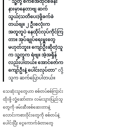
” သူ့တို့ စကစအထိုင်စခန်း
နားမှာနေတာဗျ ဆက်
သွယ်(သတိပေး)ဖို့ခက်ခဲ
တယ်ဗျ။ ၂ ဦးစလုံးက
အတူတူပဲ နေထိုင်လုပ်ကိုင်ကြ
တာ။ အုပ်ချုပ်ရေးမှူး‌တွေ
မဟုတ်ဘူး။ ကျော်ဦးဆိုတဲ့သူ
က သူ့တူက ရဲဗျ။ အဲ့အရှိန်
လည်းပါတယ်။ အောင်ဇော်က
ကျော်ဦးနဲ့ ပေါင်းလုပ်တာ”
လို့
သူက ဆက်ပြောပါတယ်။
သေဆုံးသူတွေဟာ စစ်တပ်စစ်ကြာင်း
ထိုးဖို့ လှုံ့ဆော်တာ၊ လမ်းသွားပြည်သူ
တွေကို ဖမ်းဆီးစစ်ဆေးတာနဲ့
လောင်းကစားဝိုင်း‌တွေကို စစ်တပ်နဲ့
ပေါင်းပြီး ငွေကောက်ခံတာ‌တွေ