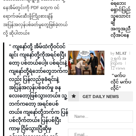
ရေဘေး
နေအိမ်တွင်းကို PDF တွေက ဝင်
ရှောင်ပြည်
သူသောင်း
ရောက်ဖမ်းဆီးဖို့ကြိုးစားချိန်
ချီ
အပြန်အလှန်ပစ်ခတ်မှုတွေဖြစ်ခဲ့တယ်
အကူအညီ
လို့ ဆိုပါတယ်။
လိုအပ်နေ
” ကျနော်တို့ အိမ်ထဲကို၀င်၀င်
by
MLAT
ချင်း ကျနော်တို့ကိုအရင်စပြီး
၁ ရက် အ
တော့ ပစ်တယ်ပေါ့။ ပစ်ရင်းနဲ့
ကြာက
12 views
ကျနော်တို့ရဲဘော်တွေဘက်က
⁨ ⁨“မက်ပ
လည်း ပြန်လည်ခုခံရင်းနဲ့
လိုင် မက်ပ
အပြန်အလှန်ပစ်ခတ်မှု ခန
လိုင်”
လေးတော့ဖြစ်သွားတယ်။ သူ့
GET DAILY NEWS
ဘက်ကတော့ အရင်စပစ်
တယ်။ ကျနော်တို့ဘက်က ပြန်
ပစ်လိုက်တယ်။ ပြန်ပစ်ပြီး
ကာမှ ငြိမ်သွားပြီဆိုမှ