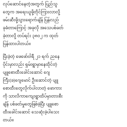
လုပ်ဆောင်နေတဲ့အတွက် ပြည်သူ
တွေက အရေးယူဖို့တိုင်ကြားလာလို့
ဖမ်းဆီးဖို့သွားရောက်ချိန် ပြန်လည်
ခုခံတာကြောင့် အခုလို အသေပစ်ခတ်
ခဲ့တာလို့ တပ်ရင်း ၃၈၀၂ က ထုတ်
ပြန်ထားပါတယ်။
ပြီးခဲ့တဲ့ ဖေဖော်၀ါရီ ၂၁ ရက် ညနေ
ပိုင်းမှာလည်း ရှမ်းရွာမှာနေထိုင်တဲ့
ပျူစောထီးခေါင်းဆောင် ဂျေ
ကြီး(ခ)ဂျေမောင် ဦးဆောင်တဲ့ ပျူ
စောထီးတွေလိုက်ပါလာတဲ့ ဖောကား
ကို သာလိကာကျေးရွာထိပ်မှာတားစီး
ချိန် ပစ်ခတ်မှုတွေဖြစ်ခဲ့ပြီး ပျူစော
ထီးခေါင်းဆောင် သေဆုံးခဲ့ပါသေး
တယ်။