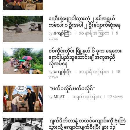
ရေစီးနဲ့မျောပါသွားတဲ့ ၂ နှစ်အရွယ်
ကလေး ၁ ဦးအပါ ၂ ဦးပျောက်ဆုံးနေ
by
ကျော်ကြီး
၁၀ နာရီ အကြာက
9
views
စစ်ကိုင်းတိုင်း မြို့နယ် ၆ ခုက ရေဘေး
ရှောင်ပြည်သူသောင်းချီ အကူအညီ
လိုအပ်နေ
by
ကျော်ကြီး
၁၁ နာရီ အကြာက
18
views
⁨ ⁨“မက်ပလိုင် မက်ပလိုင်”
by
MLAT
၁ ရက် အကြာက
12 views
⁨⁩ ⁨ဂျက်ဖိုက်တာနဲ့ စာသင်ကျောင်းကို ဗုံးကြဲ
သွားလို့ ကျောင်းပျက်စီးပြီး နွား ၁၃