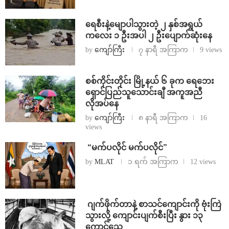
ရေစီးနဲ့မျောပါသွားတဲ့ ၂ နှစ်အရွယ်
ကလေး ၁ ဦးအပါ ၂ ဦးပျောက်ဆုံးနေ
by
ကျော်ကြီး
၇ နာရီ အကြာက
9 views
စစ်ကိုင်းတိုင်း မြို့နယ် ၆ ခုက ရေဘေး
ရှောင်ပြည်သူသောင်းချီ အကူအညီ
လိုအပ်နေ
by
ကျော်ကြီး
၈ နာရီ အကြာက
16
views
⁨ ⁨“မက်ပလိုင် မက်ပလိုင်”
by
MLAT
၁ ရက် အကြာက
12 views
⁨⁩ ⁨ဂျက်ဖိုက်တာနဲ့ စာသင်ကျောင်းကို ဗုံးကြဲ
သွားလို့ ကျောင်းပျက်စီးပြီး နွား ၁၃
ကောင်သေ