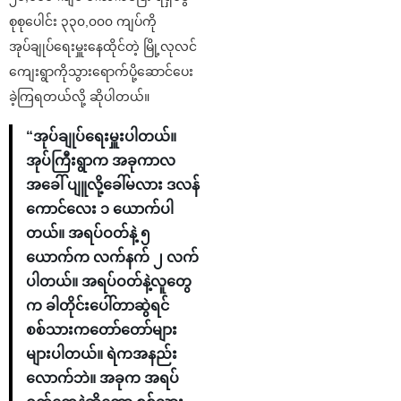
စုစုပေါင်း ၃၃၀,၀၀၀ ကျပ်ကို
အုပ်ချုပ်ရေးမှူးနေထိုင်တဲ့ မြို့လုလင်
ကျေးရွာကိုသွားရောက်ပို့ဆောင်ပေး
ခဲ့ကြရတယ်လို့ ဆိုပါတယ်။
“အုပ်ချုပ်ရေးမှူးပါတယ်။
အုပ်ကြီးရွာက အခုကာလ
အခေါ် ပျူလို့ခေါ်မလား ဒလန်
ကောင်လေး ၁ ယောက်ပါ
တယ်။ အရပ်ဝတ်နဲ့ ၅
ယောက်က လက်နက် ၂ လက်
ပါတယ်။ အရပ်ဝတ်နဲ့လူတွေ
က ခါတိုင်းပေါ်တာဆွဲရင်
စစ်သားကတော်တော်များ
များပါတယ်။ ရဲကအနည်း
လောက်ဘဲ။ အခုက အရပ်