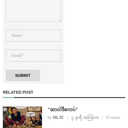
RELATED POST
“ဆာဝါဒီစကပ်”
by
MLAT
၄ နာရီ အကြာက
15 views