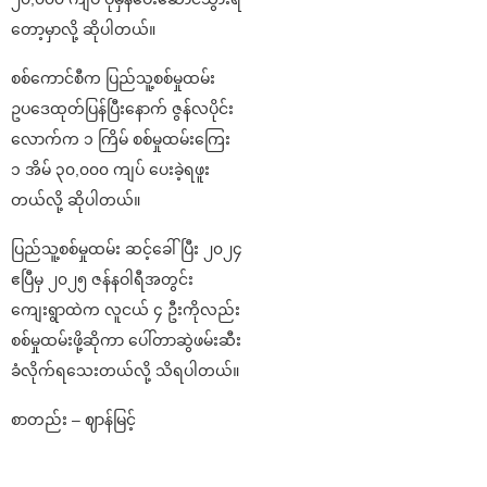
တော့မှာလို့ ဆိုပါတယ်။
စစ်ကောင်စီက ပြည်သူ့စစ်မှုထမ်း
ဥပဒေထုတ်ပြန်ပြီးနောက် ဇွန်လပိုင်း
လောက်က ၁ ကြိမ် စစ်မှုထမ်းကြေး
၁ အိမ် ၃၀,၀၀၀ ကျပ် ပေးခဲ့ရဖူး
တယ်လို့ ဆိုပါတယ်။
ပြည်သူ့စစ်မှုထမ်း ဆင့်ခေါ်ပြီး ၂၀၂၄
ဧပြီမှ ၂၀၂၅ ဇန်နဝါရီအတွင်း
ကျေးရွာထဲက လူငယ် ၄ ဦးကိုလည်း
စစ်မှုထမ်းဖို့ဆိုကာ ပေါ်တာဆွဲဖမ်းဆီး
ခံလိုက်ရသေးတယ်လို့ သိရပါတယ်။
စာတည်း – ဈာန်မြင့်