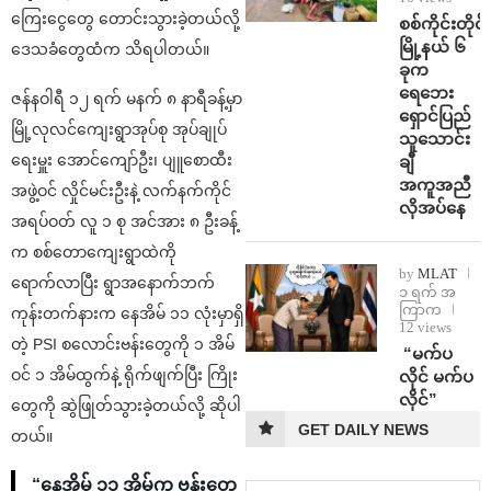
ကြေးငွေတွေ တောင်းသွားခဲ့တယ်လို့
စစ်ကိုင်းတိုင်း
မြို့နယ် ၆
ဒေသခံတွေထံက သိရပါတယ်။
ခုက
ရေဘေး
ဇန်နဝါရီ ၁၂ ရက် မနက် ၈ နာရီခန့်မှာ
ရှောင်ပြည်
မြို့လုလင်ကျေးရွာအုပ်စု အုပ်ချုပ်
သူသောင်း
ရေးမှူး အောင်ကျော်ဦး၊ ပျူစောထီး
ချီ
အကူအညီ
အဖွဲ့ဝင် လှိုင်မင်းဦးနဲ့ လက်နက်ကိုင်
လိုအပ်နေ
အရပ်ဝတ် လူ ၁ စု အင်အား ၈ ဦးခန့်
က စစ်တောကျေးရွာထဲကို
by
MLAT
ရောက်လာပြီး ရွာအနောက်ဘက်
၁ ရက် အ
ကြာက
ကုန်းတက်နားက နေအိမ် ၁၁ လုံးမှာရှိ
12 views
တဲ့ PSI စလောင်းဗန်းတွေကို ၁ အိမ်
⁨ ⁨“မက်ပ
ဝင် ၁ အိမ်ထွက်နဲ့ ရိုက်ဖျက်ပြီး ကြိုး
လိုင် မက်ပ
လိုင်”
တွေကို ဆွဲဖြုတ်သွားခဲ့တယ်လို့ ဆိုပါ
GET DAILY NEWS
တယ်။
“နေအိမ် ၁၁ အိမ်က ဗန်းတွေ