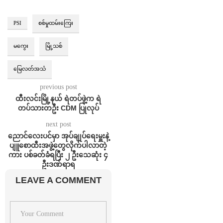
PSI
စစ်မှုထမ်းကြေး
မကွေး
မြို့သစ်
မြေလတ်အသံ
previous post
ထီးလင်းမြို့နယ် ရဲတပ်ဖွဲ့က ရဲ
တပ်သားတဦး CDM ပြုလုပ်
next post
ညောင်လေးပင်မှာ အုပ်ချုပ်ရေးမှူးနဲ့
ပျူစောထီးအဖွဲ့တွေလိုက်ပါလာတဲ့
ကား ပစ်ခတ်ခံရပြီး ၂ ဦးသေဆုံး ၄
ဦးဒဏ်ရာရ
LEAVE A COMMENT