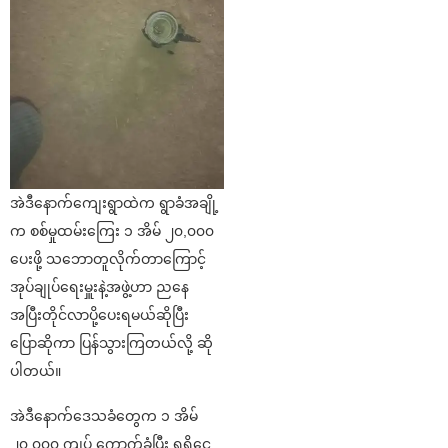
အဲဒီနောက်ကျေးရွာထဲက ရွာခံအချို့
က စစ်မှုထမ်းကြေး ၁ အိမ် ၂၀,၀၀၀
ပေးဖို့ သဘောတူလိုက်တာကြောင့်
အုပ်ချုပ်ရေးမှူးနဲ့အဖွဲ့ဟာ ညနေ
အပြီးတိုင်လာပို့ပေးရမယ်ဆိုပြီး
ပြောဆိုကာ ပြန်သွားကြတယ်လို့ ဆို
ပါတယ်။
အဲဒီနောက်ဒေသခံတွေက ၁ အိမ်
၂၀,၀၀၀ ကျပ် ကောက်ခံပြီး ရရှိငွေ