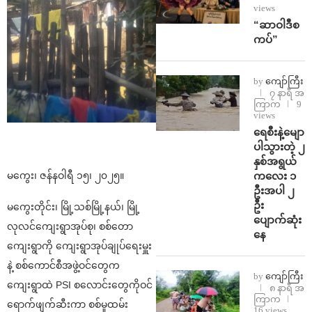
views
“ဆာဝါဒီစ
ကပ်”
by
ကျော်ကြီး
၇ နာရီ အ
ကြာက
9
views
ရေစီးနဲ့မျော
ပါသွားတဲ့ ၂
နှစ်အရွယ်
ကလေး ၁
မကွေး၊ ဇန်နဝါရီ ၁၅၊ ၂၀၂၅။
ဦးအပါ ၂
ဦး
မကွေးတိုင်း၊ မြို့သစ်မြို့နယ်၊ မြို့
ပျောက်ဆုံး
လုလင်ကျေးရွာအုပ်စု၊ စစ်တော
နေ
ကျေးရွာကို ကျေးရွာအုပ်ချုပ်ရေးမှူး
နဲ့ စစ်ကောင်စီအဖွဲ့ဝင်တွေက
by
ကျော်ကြီး
ကျေးရွာထဲ PSI စလောင်းတွေကိုဝင်
၈ နာရီ အ
ကြာက
ရောက်ဖျက်ဆီးကာ စစ်မှုထမ်း
16 views