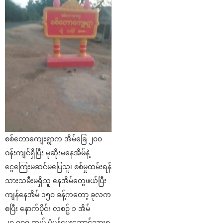
စစ်တောကျေးရွာက အိမ်ခြေ ၂၀၀
ဝန်းကျင်ရှိပြီး မုဆိုးမနေအိမ်နဲ့
ငွေကြေးမဆင်မပြေသူ၊ စစ်မှုထမ်းရန်
သားသမီးမရှိသူ နေအိမ်တွေဖယ်ပြီး
ကျန်နေအိမ် ၁၅၀ ခန့်ကတော့ ခုလက
စပြီး နောက်ပိုင်း လစဥ် ၁ အိမ်
၂၀,၀၀၀ ကျပ် ပုံမှန်ပေးဆောင်သွားရ