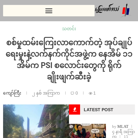
သတင်း
စစ်မှုထမ်းကြေးလာကောက်တဲ့ အုပ်ချုပ်
ရေးမှုးနဲ့လက်နက်ကိုင်အဖွဲ့က နေအိမ် ၁၁
အိမ်က PSI စလောင်းတွေကို ရိုက်
ချိုးဖျက်ဆီးခဲ့
ကျော်ကြီး
၂ နှစ် အကြာက
0
1
LATEST POST
by
MLAT
၄ နာရီ အကြာ
က
15