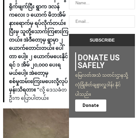
ရိုက်ဖျက်ပြီး ရွာက ဒလန်
ကလေး ၁ ယောက် မိဘအိမ်
နား​ရောက်မှ ရပ်လိုက်တယ်။
ပြီးမှ သူတို့သောက်ကြစားကြ
တယ်။ အဲဒီတော့မှ ရွာမှာ ၂
ယောက်တောင်းတယ်။ ပေါ်
DONATE US
တာ ပေါ့။ ၂ ယောက်မပေးနိုင်
SAFELY
ရင် ၁ အိမ် ၂၀,၀၀၀ ပေးရ
မယ်ပေါ့။ အဲတော့မှ
မြေလတ်အသံ သတင်းဌာနသို့
စစ်မှုထမ်းကြေးမပေးလို့လုပ်
လုံခြုံစိတ်ချစွာလှူဒါန်း နိုင်
မှန်းသိရတာ။ “
လို့ ဒေသခံတ
ပါသည်။
ဦးက ပြောပါတယ်။
Donate