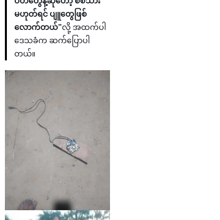
ဝတ်တွေနဲ့ဆိုတော့ စစ်သား
မဟုတ်ရင် ပျူတွေဖြစ်
လောက်တယ်”
လို့ အထက်ပါ
ဒေသခံက ဆက်ပြောပါ
တယ်။