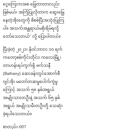
ငွေကြေးကအစ ခြွေတာတာလည်း
ဖြစ်မယ်၊ အကြံပြုလိုတာက ဆွေးမြေ့
နေတဲ့အိုးတွေကို စိစစ်ပြီးအသုံးပြုကြ
ပါ။ အသက်အန္တရာယ်မစိုးရိမ်ရလို့
တော်သေးတယ်” လို့ ပြောပါတယ်။
ပြီးခဲ့တဲ့ ၂၀၂၁၊ နိုဝင်ဘာလ ၁၀ ရက်
ကတော့စစ်ကိုင်းတိုင်း၊ ကလေးမြို့၊
တာဟန်းရပ်ကွက်ရှိ ဗက်သနီ
(Bathany) ဆေးခန်းတွင်အောက်စီ
ဂျင်အိုး မတော်တဆမှု​ပေါက်ကွဲမှု
ကြောင့် အသက် ၅၈ နှစ်အရွယ်
အမျိုးသားတဦးနဲ့ အသက် ၆၅ နှစ်
အရွယ် အမျိုးသမီးတဦးတို့ သေဆုံး
ခဲ့ရပါသေးတယ်။
စာတည်း-007