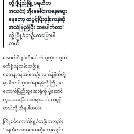
တို့ (ပြည်မြို့ပရဟိတ
အသင်း) အိုးခေါင်းကနေဆွေး
နေတော့ ထပွင့်ပြီးဝုန်းကနဲဆို
အသံမြည်ပြီး ထပေါက်တာ”
လို့ မြို့ခံတဦးကပြောပါ
တယ်။
အောက်စီဂျင်အိုးပေါက်ကွဲတဲ့အတွက်
စက်ရုံဝန်ထမ်းတဦးနဲ့
စေတနာ့ဝန်ထမ်းတဦး လက်နဲ့ဗိုက်တို့
မှာ မီးဟပ်တဲ့ဒဏ်ရာရခဲ့လို့ ကြို့ပင်
ကောက်ပြည်သူ့ဆေးရုံကို ပို့ဆောင်
ကုသထားပြီး ဒဏ်ရာသက်သာမှုရှိ
တယ်လို့ သိရပါတယ်။
ကြို့ပင်ကောက်မြို့ခံတဦးကလည်း
“ပရဟိတအသင်းကဆိုတော့လည်း