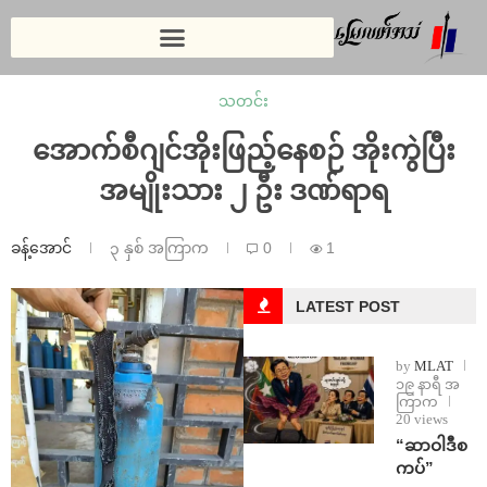
သတင်း
အောက်စီဂျင်အိုးဖြည့်နေစဉ် အိုးကွဲပြီး
အမျိုးသား ၂ ဦး ဒဏ်ရာရ
ခန့်အောင်
၃ နှစ် အကြာက
0
1
LATEST POST
by
MLAT
၁၉ နာရီ အ
ကြာက
20 views
“ဆာဝါဒီစ
ကပ်”