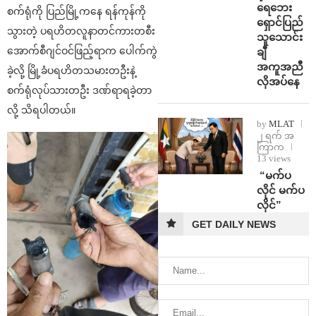
ရေဘေး
စက်ရုံကို ပြည်မြို့ကနေ ရန်ကုန်ကို
ရှောင်ပြည်
သွားတဲ့ ပရဟိတလူနာတင်ကားတစီး
သူသောင်း
အောက်စီဂျင်ဝင်ဖြည့်ရာက ပေါက်ကွဲ
ချီ
အကူအညီ
ခဲ့လို့ မြို့ခံပရဟိတသမားတဦးနဲ့
လိုအပ်နေ
စက်ရုံလုပ်သားတဦး ဒဏ်ရာရခဲ့တာ
လို့ သိရပါတယ်။
by
MLAT
၂ ရက် အ
ကြာက
13 views
⁨ ⁨“မက်ပ
လိုင် မက်ပ
လိုင်”
GET DAILY NEWS