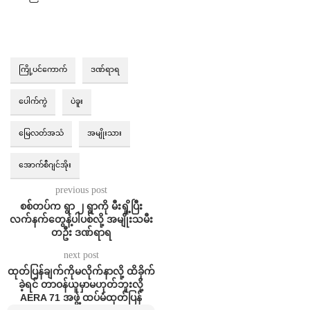
ကြို့ပင်ကောက်
ဒဏ်ရာရ
ပေါက်ကွဲ
ပဲခူး
မြေလတ်အသံ
အမျိုးသား
အောက်စီဂျင်အိုး
previous post
စစ်တပ်က ရွာ ၂ ရွာကို မီးရှို့ပြီး
လက်နက်တွေနဲ့ပါပစ်လို့ အမျိုးသမီး
တဦး ဒဏ်ရာရ
next post
ထုတ်ပြန်ချက်ကိုမလိုက်နာလို့ ထိခိုက်
ခဲ့ရင် တာဝန်ယူမှာမဟုတ်ဘူးလို့
AERA 71 အဖွဲ့ ထပ်မံထုတ်ပြန်