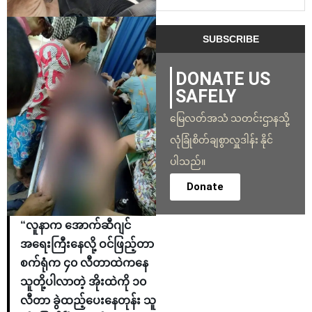
DONATE US
SAFELY
မြေလတ်အသံ သတင်းဌာနသို့
လုံခြုံစိတ်ချစွာလှူဒါန်း နိုင်
ပါသည်။
Donate
“လူနာက အောက်ဆီဂျင်
အရေးကြီးနေလို့ ဝင်ဖြည့်တာ
စက်ရုံက ၄၀ လီတာထဲကနေ
သူတို့ပါလာတဲ့ အိုးထဲကို ၁၀
လီတာ ခွဲထည့်ပေးနေတုန်း သူ