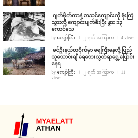
⁨⁩ ⁨ဂျက်ဖိုက်တာနဲ့ စာသင်ကျောင်းကို ဗုံးကြဲ
သွားလို့ ကျောင်းပျက်စီးပြီး နွား ၁၃
ကောင်သေ
by
ကျော်ကြီး
၂ ရက် အကြာက
4 views
⁩ ⁨ခင်ဦးနယ်တဝိုက်မှာ ရေကြီးနေလို့ ပြည်
သူသောင်းချီ ရေဘေးလွတ်ရာရွှေ့ပြောင်း
နေရ
by
ကျော်ကြီး
၂ ရက် အကြာက
11
views
MYAELATT
ATHAN