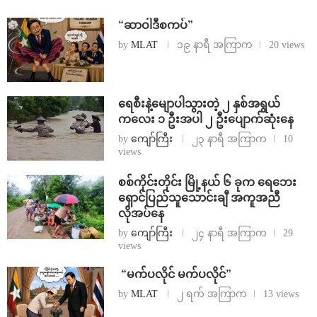
“ဆာဝါဒီစကပ်”
by
MLAT
၁၉ နာရီ အကြာက
20 views
ရေစီးနဲ့မျောပါသွားတဲ့ ၂ နှစ်အရွယ်
ကလေး ၁ ဦးအပါ ၂ ဦးပျောက်ဆုံးနေ
by
ကျော်ကြီး
၂၃ နာရီ အကြာက
10
views
စစ်ကိုင်းတိုင်း မြို့နယ် ၆ ခုက ရေဘေး
ရှောင်ပြည်သူသောင်းချီ အကူအညီ
လိုအပ်နေ
by
ကျော်ကြီး
၂၄ နာရီ အကြာက
29
views
⁨ ⁨“မက်ပလိုင် မက်ပလိုင်”
by
MLAT
၂ ရက် အကြာက
13 views