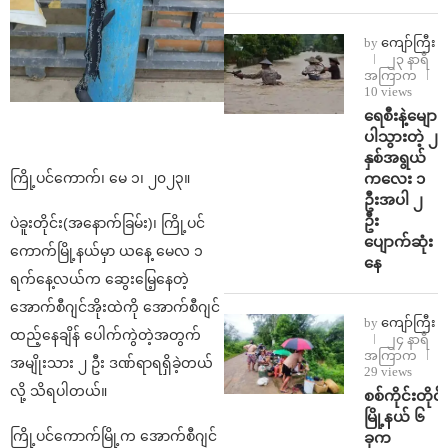
by
ကျော်ကြီး
၂၃ နာရီ
အကြာက
10 views
ရေစီးနဲ့မျော
ပါသွားတဲ့ ၂
နှစ်အရွယ်
ကလေး ၁
ကြို့ပင်ကောက်၊ မေ ၁၊ ၂၀၂၃။
ဦးအပါ ၂
ဦး
ပဲခူးတိုင်း(အနောက်ခြမ်း)၊ ကြို့ပင်
ပျောက်ဆုံး
ကောက်မြို့နယ်မှာ ယနေ့ မေလ ၁
နေ
ရက်နေ့လယ်က ဆွေးမြေ့နေတဲ့
အောက်စီဂျင်အိုးထဲကို အောက်စီဂျင်
by
ကျော်ကြီး
ထည့်နေချိန် ပေါက်ကွဲတဲ့အတွက်
၂၄ နာရီ
အကြာက
အမျိုးသား ၂ ဦး ဒဏ်ရာရရှိခဲ့တယ်
29 views
လို့ သိရပါတယ်။
စစ်ကိုင်းတိုင်း
မြို့နယ် ၆
ကြို့ပင်ကောက်မြို့က အောက်စီဂျင်
ခုက