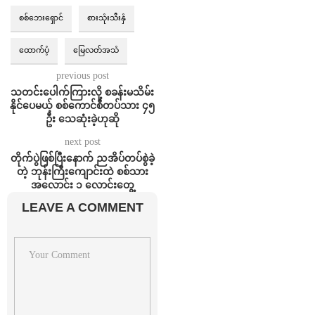
စစ်ဘေးရှောင်
စားသုံးသီးနှံ‌
ထောက်ပံ့
မြေလတ်အသံ
previous post
သတင်းပေါက်ကြားလို့ စခန်းမသိမ်း
နိုင်ပေမယ့် စစ်ကောင်စီတပ်သား ၄၅
ဦး သေဆုံးခဲ့ဟုဆို
next post
တိုက်ပွဲဖြစ်ပြီးနောက် ညအိပ်တပ်စွဲခဲ့
တဲ့ ဘုန်းကြီးကျောင်းထဲ စစ်သား
အလောင်း ၁ လောင်းတွေ့
LEAVE A COMMENT