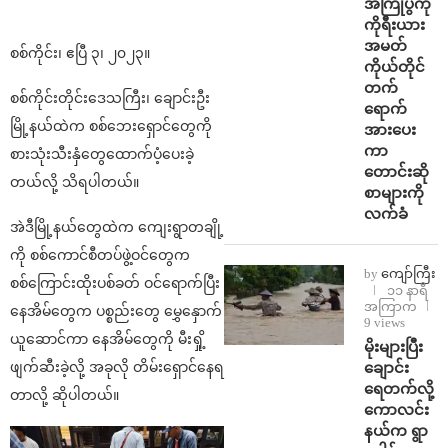
အကြိုပွဲကို
ကိုရီးယား
အမတ်
စစ်ကိုင်း၊ ဧပြီ ၃၊ ၂၀၂၃။
ကိုယ်တိုင်
တက်
စစ်ကိုင်းတိုင်းဒေသကြီး၊ ချောင်းဦး
ရောက်
မြို့နယ်ထဲက စစ်ဘေးရှောင်တွေကို
အားပေး
ကာ
စားသုံးသီးနှံတွေထောက်ပံ့ပေးခဲ့
တောင်းဆို
တယ်လို့ သိရပါတယ်။
စာများကို
လက်ခံ
အဲဒီမြို့နယ်တွေထဲက ကျေးရွာတချို့
ကို စစ်ကောင်စီတပ်ဖွဲ့ဝင်တွေက
by
ကျော်ကြီး
စစ်ကြောင်းထိုးပစ်ခတ် ဝင်ရောက်ပြီး
၁၁ နာရီ
အကြာက
နေအိမ်တွေက ပစ္စည်းတွေ မွှေနှောက်
9 views
ယူဆောင်ကာ နေအိမ်တွေကို မီးရှို့
⁨မိုးများပြီး
ချောင်း
ဖျက်ဆီးခဲ့လို့ အခုလို တိမ်းရှောင်နေရ
ရေတက်လို့
တာလို့ ဆိုပါတယ်။
ကောလင်း
နယ်က ရွာ