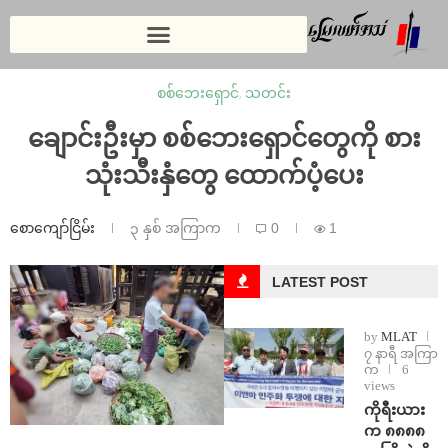
စစ်ဘေးရှောင်
,
သတင်း
ချောင်းဦးမှာ စစ်ဘေးရှောင်တွေကို စား
သုံးသီးနှံ‌တွေ ထောက်ပံ့ပေး
စောကျော်ငြိမ်း
၃ နှစ် အကြာက
0
1
LATEST POST
by
MLAT
၇ နာရီ အကြာ
က
6
views
ကိုရီးယား
က ၈၈၈၈