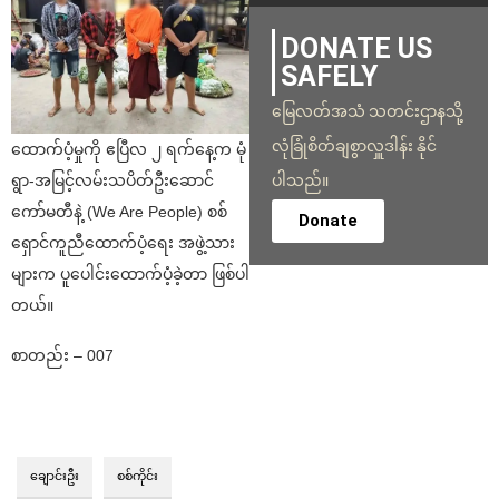
DONATE US
SAFELY
မြေလတ်အသံ သတင်းဌာနသို့
လုံခြုံစိတ်ချစွာလှူဒါန်း နိုင်
ထောက်ပံ့မှုကို ဧပြီလ ၂ ရက်နေ့က မုံ
ရွာ-အမြင့်လမ်းသပိတ်ဦးဆောင်
ပါသည်။
ကော်မတီနဲ့ (We Are People) စစ်
Donate
ရှောင်ကူညီထောက်ပံ့ရေး အဖွဲ့သား
များက ပူပေါင်းထောက်ပံ့ခဲ့တာ ဖြစ်ပါ
တယ်။
စာတည်း – 007
ချောင်းဦး
စစ်ကိုင်း