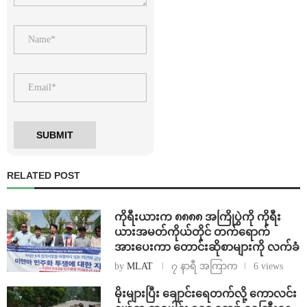
RELATED POST
ကိုရီးယားက ၈၈၈၈ အကြိုပွဲကို ကိုရီး
ယားအမတ်ကိုယ်တိုင် တက်ရောက်
အားပေးကာ တောင်းဆိုစာများကို လက်ခံ
by
MLAT
၇ နာရီ အကြာက
6 views
⁨မိုးများပြီး ချောင်းရေတက်လို့ ကောလင်း