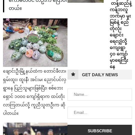
ကော်မတီဝင် တဦးက ပြောပါ
⁩ ⁨တန့်ဆည်နဲ့
တယ်။
ကန့်ဘလူ
ဘက်မှာ မူး
မြစ်နဲ့ စည်
တုံလုံး
ချောင်း
ရေလျှံလို့
ကျေးရွာ
၄၀ ကျော်
မှာရေကြီး
နေ
ချောင်းဦးမြို့နယ်ထဲက တောင်ဖီလာ၊
GET DAILY NEWS
ရှမ်းထူး၊ ထူးနီ၊ အင်းမ၊ ညောင်ပင်လှ
ရွာနေ ပြည်သူများဖြစ်ပြီး၊ စစ်ဘေး
ရှောင် ၁၀၀၀ ကျော်ရှိရာက ထပ်တိုး
လာကြတယ်လို့ ကူညီသူတဦးက ဆို
ပါတယ်။