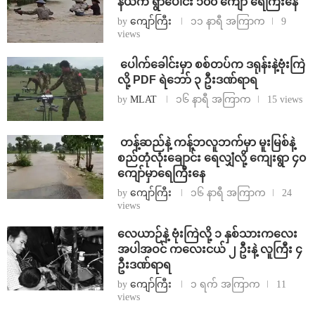
နယ်က ရွာပေါင်း ၁၀၀ ကျော် ရေကြီးနေ
by
ကျော်ကြီး
၁၁ နာရီ အကြာက
9
views
⁩ ⁨ပေါက်ခေါင်းမှာ စစ်တပ်က ဒရုန်းနဲ့ဗုံးကြဲ
လို့ PDF ရဲဘော် ၃ ဦးဒဏ်ရာရ
by
MLAT
၁၆ နာရီ အကြာက
15 views
⁩ ⁨တန့်ဆည်နဲ့ ကန့်ဘလူဘက်မှာ မူးမြစ်နဲ့
စည်တုံလုံးချောင်း ရေလျှံလို့ ကျေးရွာ ၄၀
ကျော်မှာရေကြီးနေ
by
ကျော်ကြီး
၁၆ နာရီ အကြာက
24
views
⁨လေယာဉ်နဲ့ ဗုံးကြဲလို့ ၁ နှစ်သားကလေး
အပါအဝင် ကလေးငယ် ၂ ဦးနဲ့ လူကြီး ၄
ဦးဒဏ်ရာရ
by
ကျော်ကြီး
၁ ရက် အကြာက
11
views