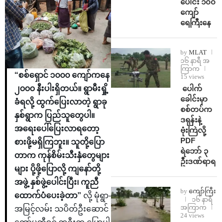
ပေါင်း ၁၀၀
ကျော်
ရေကြီးနေ
by
MLAT
၁၆ နာရီ အ
ကြာက
“စစ်ရှောင် ၁၀၀၀ ကျော်ကနေ
15 views
⁩ ⁨ပေါက်
၂၀၀၀ နီးပါးရှိတယ်။ ရွာမီးရှို့
ခေါင်းမှာ
ခံရလို့ ထွက်ပြေးလာတဲ့ ရွာခု
စစ်တပ်က
နှစ်ရွာက ပြည်သူတွေပါ။
ဒရုန်းနဲ့
အရေးပေါ်ပြေးလာရတော့
ဗုံးကြဲလို့
PDF
စားဖို့မရှိကြဘူး။ သူတို့ပြော
ရဲဘော် ၃
တာက ကုန်စိမ်းသီးနှံတွေများ
ဦးဒဏ်ရာရ
များ ပို့ဖို့ပြောလို့ ကျနော်တို့
အဖွဲ့ နှစ်ဖွဲ့ပေါင်းပြီး၊ ကူညီ
by
ကျော်ကြီး
ထောက်ပံပေးခဲ့တာ”
လို့ မုံရွာ-
၁၆ နာရီ
အကြာက
အမြင့်လမ်း သပိတ်ဦးဆောင်
24 views