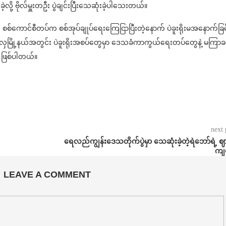
ို့ ဗိုလ်မှူးတဦး ပွဲချင်းပြီးသေဆုံးခဲ့ပါသေးတယ်။
ု စစ်ကောင်စီတပ်က စစ်အုပ်ချုပ်ရေးကြေငြာပြီးတဲ့နောက် ပဲခူးရိုးမအနောက်ခြမ
မင်းလှမြို့နယ်အတွင်း ပဲခူးရိုးအစပ်တွေမှာ ဒေသခံကာကွယ်ရေးတပ်တွေနဲ့ မကြ
 ဖြစ်ပါတယ်။
next 
ရေလည်ကျွန်းဒေသတိုက်ပွဲမှာ သေဆုံးခဲ့တဲ့ရဲဘော်ရဲ့ 
ကျင
LEAVE A COMMENT