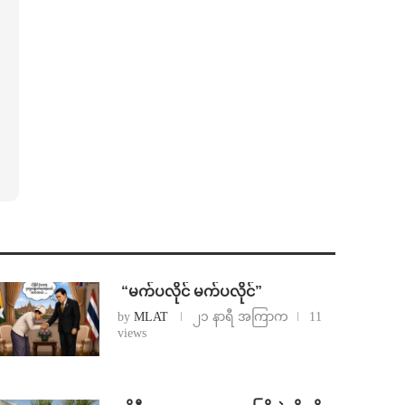
⁨ ⁨“မက်ပလိုင် မက်ပလိုင်”
by
MLAT
၂၁ နာရီ အကြာက
11
views