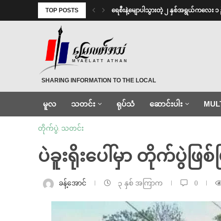
TOP POSTS
ရေစီးနဲ့မျောပါသွားတဲ့ ၂ နှစ်အရွယ်ကလေး ၁ 
MYAELATT ATHAN
SHARING INFORMATION TO THE LOCAL
မူလ
သတင်း
ရုပ်သံ
ဆောင်းပါး
MUL
တိုက်ပွဲ
,
သတင်း
ပဲခူးရိုးပေါ်မှာ တိုက်ပွဲ
ခန့်အောင်
၃ နှစ် အကြာက
0