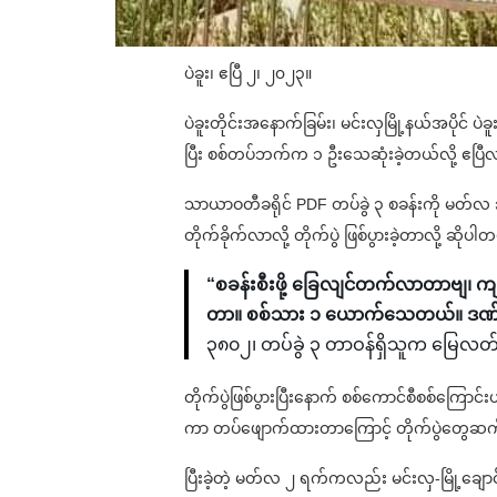
ပဲခူး၊ ဧပြီ ၂၊ ၂၀၂၃။
ပဲခူးတိုင်းအနောက်ခြမ်း၊ မင်းလှမြို့နယ်အပိုင် ပဲခ
ပြီး စစ်တပ်ဘက်က ၁ ဦးသေဆုံးခဲ့တယ်လို့ ဧပ
သာယာဝတီခရိုင် PDF တပ်ခွဲ ၃ စခန်းကို မတ်လ 
တိုက်ခိုက်လာလို့ တိုက်ပွဲ ဖြစ်ပွားခဲ့တာလို့ ဆိုပါ
“စခန်းစီးဖို့ ခြေလျင်တက်လာတာဗျ၊ ကျန
တာ။ စစ်သား ၁ ယောက်သေတယ်။ ဒဏ်
၃၈၀၂၊ တပ်ခွဲ ၃ တာဝန်ရှိသူက မြေလ
တိုက်ပွဲဖြစ်ပွားပြီးနောက် စစ်ကောင်စီစစ်ကြေ
ကာ တပ်ဖျောက်ထားတာကြောင့် တိုက်ပွဲတွေဆက
ပြီးခဲ့တဲ့ မတ်လ ၂ ရက်ကလည်း မင်းလှ-မြို့ချောင်