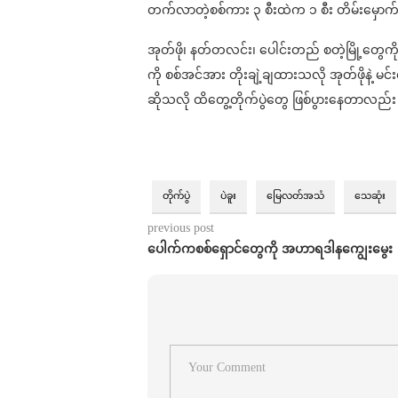
တက်လာတဲ့စစ်ကား ၃ စီးထဲက ၁ စီး တိမ်းမှောက်ခဲ့လ
အုတ်ဖို၊ နတ်တလင်း၊ ပေါင်းတည် စတဲ့မြို့တွေကိ
ကို စစ်အင်အား တိုးချဲ့ချထားသလို အုတ်ဖိုနဲ့ 
ဆိုသလို ထိတွေ့တိုက်ပွဲတွေ ဖြစ်ပွားနေတာလည်း
တိုက်ပွဲ
ပဲခူး
မြေလတ်အသံ
သေဆုံး
previous post
ပေါက်ကစစ်ရှောင်တွေကို အဟာရဒါနကျွေးမွေး