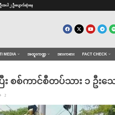
ဦးအပါ ၂ ဦးပျောက်ဆုံးနေ
TI MEDIA
အထူးကဏ္ဍ
အားကစား
FACT CHECK
ဖြစ်ပြီး စစ်ကာင်စီတပ်သား ၁ ဦးသ
2