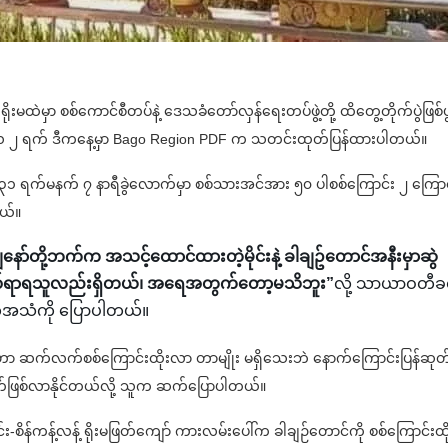
ူးရိုးမထဲမှာ စစ်ကောင်စီတပ်နဲ့ ဒေသခံတော်လှန်ရေးတပ်ဖွဲ့တို့ ထိတွေ့တိုက်ပွဲဖြစ်ပ
ြီလ ၂ ရက် ဒီကနေ့မှာ Bago Region PDF က သတင်းထုတ်ပြန်ထားပါတယ်။
၃၁ ရက်မနက် ၇ နာရီခွဲလောက်မှာ စစ်သားအင်အား ၅၀ ပါစစ်ကြောင်း ၂ ကြောင်း
တယ်။
ော်တို့ဘက်က အသင့်ထောင်ထားတဲ့မိုင်းနဲ့ ခါချဥ်တောင်အနီးမှာဆွဲ
ရာရသူလည်းရှိတယ်၊ အရေအတွက်တော့မသိဘူး”
လို့ သာယာဝတီခရိ
တ်အသံကို ပြောပါတယ်။
ာင်းဟာ ဆက်လက်စစ်ကြောင်းထိုးလာ တာမျိုး မရှိသေးဘဲ နောက်ကြောင်းပြန်ဆုတ
်ဖြစ်လာနိုင်တယ်လို့ သူက ဆက်ပြောပါတယ်။
း-စိန်ကန့်လန့် ရိုးမဖြတ်ကျော် ကားလမ်းပေါ်က ခါချဉ်တောင်ကို စစ်ကြောင်းထိုးဖ