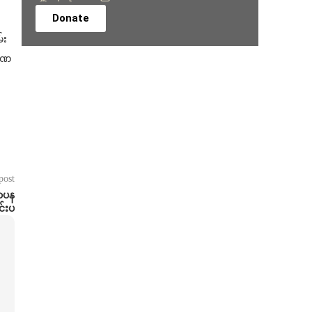
Donate
်း
ာခဏ
post
ဈာပန
်းပ