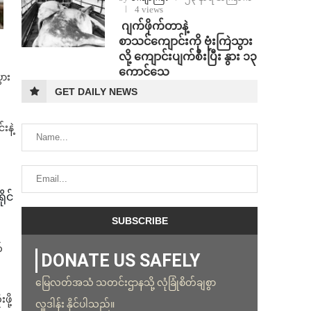
4 views
⁨⁩ ⁨ဂျက်ဖိုက်တာနဲ့
စာသင်ကျောင်းကို ဗုံးကြဲသွား
လို့ ကျောင်းပျက်စီးပြီး နွား ၁၃
ကောင်သေ
ွား
GET DAILY NEWS
နဲ့
ုင်
်
DONATE US SAFELY
မြေလတ်အသံ သတင်းဌာနသို့ လုံခြုံစိတ်ချစွာ
ို့
လှူဒါန်း နိုင်ပါသည်။