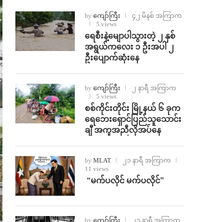
by
ကျော်ကြီး
၄၂ မိနစ် အကြာက
5 views
ရေစီးနဲ့မျောပါသွားတဲ့ ၂ နှစ်
အရွယ်ကလေး ၁ ဦးအပါ ၂
ဦးပျောက်ဆုံးနေ
by
ကျော်ကြီး
၂ နာရီ အကြာက
5 views
စစ်ကိုင်းတိုင်း မြို့နယ် ၆ ခုက
ရေဘေးရှောင်ပြည်သူသောင်း
ချီ အကူအညီလိုအပ်နေ
by
MLAT
၂၁ နာရီ အကြာက
11 views
⁨ ⁨“မက်ပလိုင် မက်ပလိုင်”
by
ကျော်ကြီး
၂၃ နာရီ အကြာက