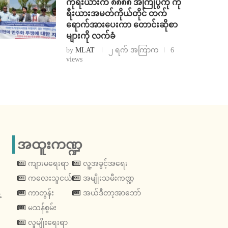
ကိုရီးယားက ၈၈၈၈ အကြိုပွဲကို ကို
ရီးယားအမတ်ကိုယ်တိုင် တက်
ရောက်အားပေးကာ တောင်းဆိုစာ
များကို လက်ခံ
by
MLAT
၂ ရက် အကြာက
6
views
အထူးကဏ္ဍ
ကျားမရေးရာ
လူ့အခွင့်အရေး
ကလေးသူငယ်
အမျိုးသမီးကဏ္ဍ
့
ကာတွန်း
အယ်ဒီတာ့အာဘော်
မသန်စွမ်း
လူမျိုးရေးရာ