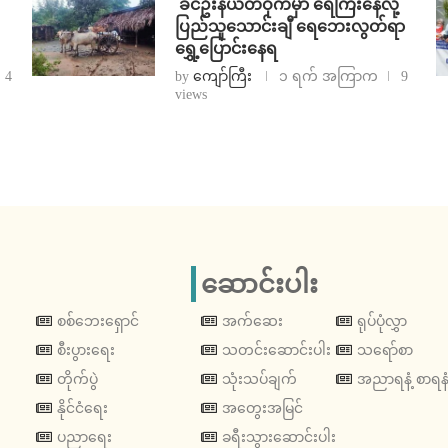
⁩ ⁨ခင်ဦးနယ်တဝိုက်မှာ ရေကြီးနေလို့
ပြည်သူသောင်းချီ ရေဘေးလွတ်ရာ
ရွှေ့ပြောင်းနေရ
4
by
ကျော်ကြီး
၁ ရက် အကြာက
9
views
ဆောင်းပါး
စစ်ဘေးရှောင်
အက်ဆေး
ရုပ်ပုံလွှာ
စီးပွားရေး
သတင်းဆောင်းပါး
သရော်စာ
တိုက်ပွဲ
သုံးသပ်ချက်
အညာရနံ့ စာရနံ
နိုင်ငံရေး
အတွေးအမြင်
ပညာရေး
ခရီးသွားဆောင်းပါး