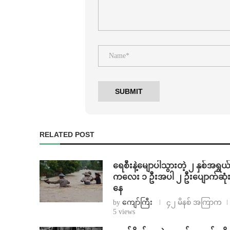
RELATED POST
ရေစီးနဲ့မျောပါသွားတဲ့ ၂ နှစ်အရွယ
ကလေး ၁ ဦးအပါ ၂ ဦးပျောက်ဆုံ
နေ
by
ကျော်ကြီး
၄၂ မိနစ် အကြာက
5 views