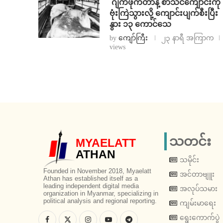
⁨⁩ ⁨ဂျက်ဖိုက်တာနဲ့ စာသင်ကျောင်းကို
ဗုံးကြဲသွားလို့ ကျောင်းပျက်စီးပြီး
နွား ၁၃ ကောင်သေ
by
ကျော်ကြီး
၂၃ နာရီ အကြာက
views
သတင်း
MYAELATT
ATHAN
သမိုင်း
Founded in November 2018, Myaelatt
အင်တာဗျူး
Athan has established itself as a
leading independent digital media
အလုပ်သမား
organization in Myanmar, specializing in
political analysis and regional reporting.
ကျမ်းမာရေး
ရွေးကောက်ပွဲ