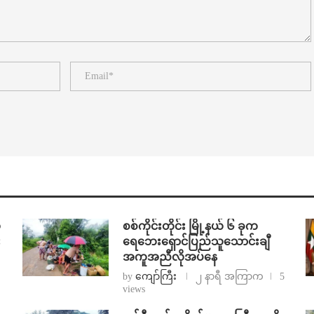
်
စစ်ကိုင်းတိုင်း မြို့နယ် ၆ ခုက
း
ရေဘေးရှောင်ပြည်သူသောင်းချီ
အကူအညီလိုအပ်နေ
by
ကျော်ကြီး
၂ နာရီ အကြာက
5
views