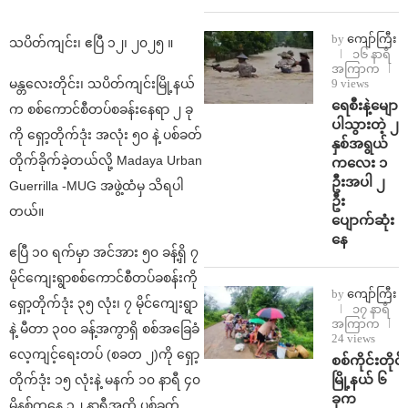
by
ကျော်ကြီး
သပိတ်ကျင်း၊ ဧပြီ ၁၂၊ ၂၀၂၅ ။
၁၆ နာရီ
အကြာက
မန္တလေးတိုင်း၊ သပိတ်ကျင်းမြို့နယ်
9 views
ရေစီးနဲ့မျော
က စစ်ကောင်စီတပ်စခန်းနေရာ ၂ ခု
ပါသွားတဲ့ ၂
ကို ရှော့တိုက်ဒုံး အလုံး ၅၀ နဲ့ ပစ်ခတ်
နှစ်အရွယ်
တိုက်ခိုက်ခဲ့တယ်လို့ Madaya Urban
ကလေး ၁
ဦးအပါ ၂
Guerrilla -MUG အဖွဲ့ထံမှ သိရပါ
ဦး
တယ်။
ပျောက်ဆုံး
နေ
ဧပြီ ၁၀ ရက်မှာ အင်အား ၅၀ ခန့်ရှိ ၇
မိုင်ကျေးရွာစစ်ကောင်စီတပ်ခစန်းကို
by
ကျော်ကြီး
ရှော့တိုက်ဒုံး ၃၅ လုံး၊ ၇ မိုင်ကျေးရွာ
၁၇ နာရီ
အကြာက
နဲ့ မီတာ ၃၀၀ ခန့်အကွာရှိ စစ်အခြေခံ
24 views
လေ့ကျင့်ရေးတပ် (စခတ ၂)ကို ရှော့
စစ်ကိုင်းတိုင်း
မြို့နယ် ၆
တိုက်ဒုံး ၁၅ လုံးနဲ့ မနက် ၁၀ နာရီ ၄၀
ခုက
မိနစ်ကနေ ၁၂ နာရီအထိ ပစ်ခတ်