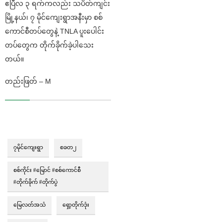
ဧပြီလ ၃ ရက်ကလည်း သပိတ်ကျင်း
မြို့နယ်၊ ၇ မိုင်ကျေးရွာအနီးမှာ စစ်
ကောင်စီတပ်တွေနဲ့ TNLA ပူးပေါင်း
တပ်တွေက တိုက်ခိုက်ခဲ့ပါသေး
တယ်။
တည်းဖြတ် – M
၇မိုင်ကျေးရွာ
စခတ၂
စစ်ကိုင်း #မြောင် #စစ်ကောင်စီ
#တိုက်ခိုက် #တိုက်ပွဲ⁩
မြေလတ်အသံ
ရှော့တိုက်ဒုံး