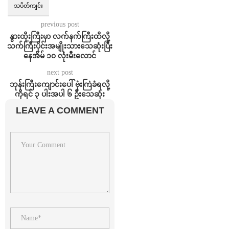
သပိတ်ကျင်း
previous post
နွားထိုးကြီးမှာ လက်နက်ကြီးထိလို့
သက်ကြီးပိုင်းအမျိုးသားသေဆုံးပြီး
နေအိမ် ၁၀ လုံးမီးလောင်
next post
ဘုန်းကြီးကျောင်းပေါ် ဗုံးကြဲခံရလို့
ကိုရင် ၃ ပါးအပါ ၆ ဦးသေဆုံး
LEAVE A COMMENT