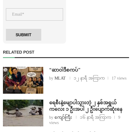
RELATED POST
“ဆာဝါဒီစကပ်”
by
MLAT
၁၂ နာရီ အကြာက
17 views
ရေစီးနဲ့မျောပါသွားတဲ့ ၂ နှစ်အရွယ်
ကလေး ၁ ဦးအပါ ၂ ဦးပျောက်ဆုံးနေ
by
ကျော်ကြီး
၁၆ နာရီ အကြာက
9
views