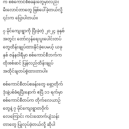
က စစ်ကောင်စီစခန်းတွေမှာလည်း
မီးလောင်တာတွေ ဖြစ်ပေါ်ခဲ့တယ်လို့
၎င်းက ပြောပါတယ်။
၇ မိုင်ကျေးရွာကို ပြီးခဲ့တဲ့ ၂၀၂၄ ခုနှစ်
အတွင်း တော်လှန်ရေးပူးပေါင်းတပ်
တွေထိန်းချုပ်ထားနိုင်ခဲ့ပေမယ့် ယခု
နှစ် ဇန်နဝါရီမှာ စစ်ကောင်စီဘက်က
ထိုးစစ်ဆင် ပြန်လည်ထိန်းချုပ်
အထိုင်ချတပ်စွဲထားတာပါ။
စစ်ကောင်စီတပ်စခန်းတွေ ရှော့တိုက်
ဒုံးနဲ့ပစ်ခံရပြီးနောက် ဧပြီ ၁၁ ရက်မှာ
စစ်ကောင်စီတပ်က တိုက်လေယာဉ်
တွေနဲ့ ၇ မိုင်ကျေးရွာတဝိုက်
လေကြောင်း ကင်းထောက်ပျံသန်း
တာတွေ ပြုလုပ်ခဲ့တယ်လို့ ဆိုပါ