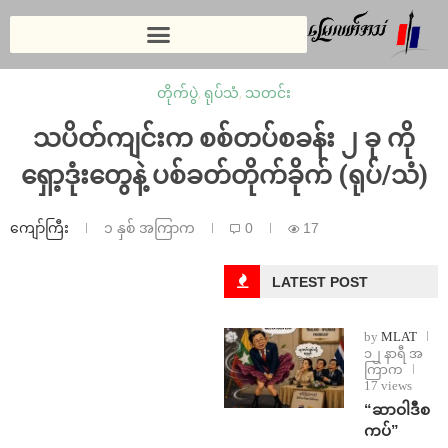
တိုက်ပွဲ
,
ရုပ်သံ
,
သတင်း
သပိတ်ကျင်းက စစ်တပ်စခန်း ၂ ခု ကို
ရှော့ဒုံးတွေနဲ့ ပစ်ခတ်တိုက်ခိုက် (ရုပ်/သံ)
ကျော်ကြီး
၁ နှစ် အကြာက
0
17
LATEST POST
by
MLAT
၁၂ နာရီ အ
ကြာက
17 views
“ဆာဝါဒီစ
ကပ်”