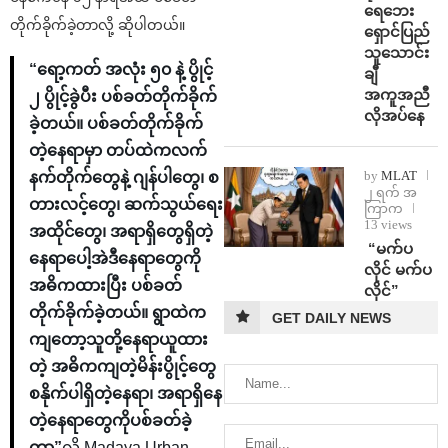
ရေဘေး
တိုက်ခိုက်ခဲ့တာလို့ ဆိုပါတယ်။
ရှောင်ပြည်
သူသောင်း
“ရော့ကတ် အလုံး ၅၀ နဲ့ ပွိုင့်
ချီ
အကူအညီ
၂ ပွိုင့်ခွဲပီး ပစ်ခတ်တိုက်ခိုက်
လိုအပ်နေ
ခဲ့တယ်။ ပစ်ခတ်တိုက်ခိုက်
တဲ့နေရာမှာ တပ်ထဲကလက်
by
MLAT
နက်တိုက်တွေနဲ့ ဂျန်ပါတွေ၊ စ
၂ ရက် အ
တားလင့်တွေ၊ ဆက်သွယ်ရေး
ကြာက
13 views
အထိုင်တွေ၊ အရာရှိတွေရှိတဲ့
⁨ ⁨“မက်ပ
နေရာပေါ့အဲဒီနေရာတွေကို
လိုင် မက်ပ
အဓိကထားပြီး ပစ်ခတ်
လိုင်”
တိုက်ခိုက်ခဲ့တယ်။ ရွာထဲက
GET DAILY NEWS
ကျတော့သူတို့နေရာယူထား
တဲ့ အဓိကကျတဲ့မိန်းပွိုင့်တွေ
စနိုက်ပါရှိတဲ့နေရာ၊ အရာရှိနေ
တဲ့နေရာတွေကိုပစ်ခတ်ခဲ့
တာ”
လို့ Madaya Urban