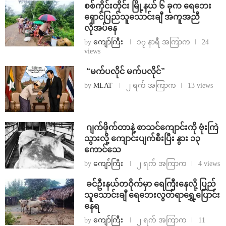
စစ်ကိုင်းတိုင်း မြို့နယ် ၆ ခုက ရေဘေး
ရှောင်ပြည်သူသောင်းချီ အကူအညီ
လိုအပ်နေ
by
ကျော်ကြီး
၁၇ နာရီ အကြာက
24
views
⁨ ⁨“မက်ပလိုင် မက်ပလိုင်”
by
MLAT
၂ ရက် အကြာက
13 views
⁨⁩ ⁨ဂျက်ဖိုက်တာနဲ့ စာသင်ကျောင်းကို ဗုံးကြဲ
သွားလို့ ကျောင်းပျက်စီးပြီး နွား ၁၃
ကောင်သေ
by
ကျော်ကြီး
၂ ရက် အကြာက
4 views
⁩ ⁨ခင်ဦးနယ်တဝိုက်မှာ ရေကြီးနေလို့ ပြည်
သူသောင်းချီ ရေဘေးလွတ်ရာရွှေ့ပြောင်း
နေရ
by
ကျော်ကြီး
၂ ရက် အကြာက
11