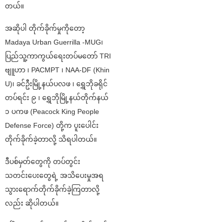
တယ်။
အဆိုပါ တိုက်ခိုက်မှုကိုတော့
Madaya Urban Guerrilla -MUG၊
ပြည်သူ့ကာကွယ်ရေးတပ်မတော် TRI
ဗျူဟာ ၊ PACMPT ၊ NAA-DF (Khin
U)၊ ခင်ဦးမြို့နယ်ပလဖ ၊ ရွှေဘိုခရိုင်
တပ်ရင်း ၉ ၊ ရွှေဘိုမြို့နယ်တိုက်နယ်
၁ ပကဖ (Peacock King People
Defense Force) တို့က ပူးပေါင်း
တိုက်ခိုက်ခဲ့တာလို့ သိရပါတယ်။
ဒီပစ်မှတ်တွေကို တပ်တွင်း
သတင်းပေးတွေရဲ့ အသိပေးမှုအရ
သွားရောက်တိုက်ခိုက်ခဲ့ကြတာလို့
လည်း ဆိုပါတယ်။