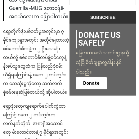
Guerrilla -MUG ဒုတာဝန်ခံ
အငယ်လေးက ပြောပါတယ်။
ရှော့တိုက်ဒုံးပစ်ခတ်မှုအတွင်းမှာ ၇
DONATE US
မိုင်ကျေးရွာအတွင်း အထိုင်ချထားတဲ့
SAFELY
စစ်ကောင်စီအဖွဲ့က ၂ ဦးသေဆုံး
မြေလတ်အသံ သတင်းဌာနသို့
တယ်လို့ စစ်ကောင်စီတပ်ဖွဲ့ဝင်တွေနဲ့
လုံခြုံစိတ်ချစွာလှူဒါန်း နိုင်
နီးစပ်သူတွေထံက ပြန်လည်စုံစမ်း
ပါသည်။
သိရှိရကြောင်းနဲ့ စခတ ၂ တပ်တွင်း
Donate
က သေဆုံးမှုကိုတော့ ဆက်လက်
စုံစမ်းနေဆဲဖြစ်တယ်လို့ ဆိုပါတယ်။
ရှော့ဒုံးတွေကျရောက်ပေါက်ကွဲတာ
ကြောင့် စခတ ၂ တပ်တွင်းက
လက်နက်တိုက်၊ အရာရှိအဆောင်
တွေ မီးလောင်တာနဲ့ ၇ မိုင်ရွာအတွင်း