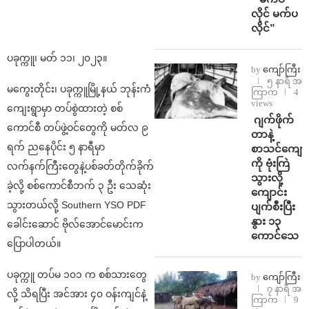
လိုင် မက်ပ
လိုင်”
ပခုက္ကူ၊ မတ် ၁၁၊ ၂၀၂၃။
by
ကျော်ကြီး
၅ နာရီ အ
မကွေးတိုင်း၊ ပခုက္ကူမြို့နယ် ဘုန်းကံ
ကြာက
4
views
ကျေးရွာမှာ တပ်စွဲထားတဲ့ စစ်
⁨⁩ ⁨ဂျက်ဖိုက်
ကောင်စီ တပ်ဖွဲ့ဝင်တွေကို မတ်လ ၉
တာနဲ့
ရက် ညနေပိုင်း ၅ နာရီမှာ
စာသင်ကျောင
ကို ဗုံးကြဲ
လက်နက်ကြီးတွေနဲ့ပစ်ခတ်တိုက်ခိုက်
သွားလို့
ခဲ့လို့ စစ်ကောင်စီဘက် ၃ ဦး သေဆုံး
ကျောင်း
သွားတယ်လို့ Southern YSO PDF
ပျက်စီးပြီး
နွား ၁၃
ခေါင်းဆောင် ဗိုလ်အောင်မောင်းက
ကောင်သေ
ပြောပါတယ်။
ပခုက္ကူ တပ်မ ၁၀၁ က စစ်သားတွေ
by
ကျော်ကြီး
၇ နာရီ အ
လို့ သိရပြီး အင်အား ၄၀ ဝန်းကျင်နဲ့
ကြာက
9