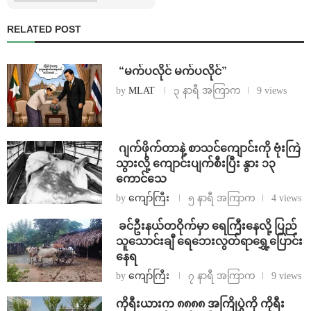
RELATED POST
⁨ ⁨“မက်ပလိုင် မက်ပလိုင်”
by
MLAT
၃ နာရီ အကြာက
9 views
⁨⁩ ⁨ဂျက်ဖိုက်တာနဲ့ စာသင်ကျောင်းကို ဗုံးကြဲ
သွားလို့ ကျောင်းပျက်စီးပြီး နွား ၁၃
ကောင်သေ
by
ကျော်ကြီး
၅ နာရီ အကြာက
4 views
⁩ ⁨ခင်ဦးနယ်တဝိုက်မှာ ရေကြီးနေလို့ ပြည်
သူသောင်းချီ ရေဘေးလွတ်ရာရွှေ့ပြောင်း
နေရ
by
ကျော်ကြီး
၇ နာရီ အကြာက
9 views
ကိုရီးယားက ၈၈၈၈ အကြိုပွဲကို ကိုရီး