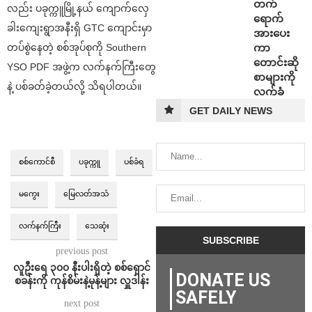
တက်
လည်း ပခုက္ကူမြို့နယ် ကျောက်လှေ
ရောက်
ခါးကျေးရွာအနီးရှိ GTC ကျောင်းမှာ
အားပေး
တပ်စွဲနေတဲ့ စစ်အုပ်စုကို Southern
ကာ
တောင်းဆို
YSO PDF အဖွဲ့က လက်နက်ကြီးတွေ
စာများကို
နဲ့ ပစ်ခတ်ခဲ့တယ်လို့ သိရပါတယ်။
လက်ခံ
GET DAILY NEWS
စစ်ကောင်စီ
ပခုက္ကူ
ပစ်ခံရ
မကွေး
မြေလတ်အသံ
လက်နက်ကြီး
သေဆုံး
previous post
လူဦးရေ ၃၀၀ နီးပါးရှိတဲ့ စစ်ရှောင်
DONATE US
စခန်းကို ကုန်စိမ်းနဲ့မုန့်များ လှူဒါန်း
SAFELY
next post