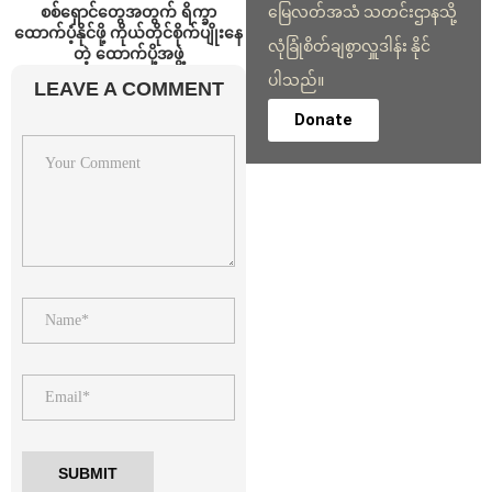
စစ်ရှောင်တွေအတွက် ရိက္ခာ
မြေလတ်အသံ သတင်းဌာနသို့
ထောက်ပံ့နိုင်ဖို့ ကိုယ်တိုင်စိုက်ပျိုးနေ
လုံခြုံစိတ်ချစွာလှူဒါန်း နိုင်
တဲ့ ထောက်ပို့အဖွဲ့
ပါသည်။
LEAVE A COMMENT
Donate