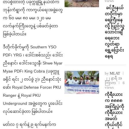
views
တပ်စွဲထားတဲ့ ပခုက္ကူမြို့နယ်ထဲက
⁩ ⁨ခင်ဦးနယ်
ဘုန်းကံရွာကို ကာကွယ်ရေးအဖွဲ့တွေ
တဝိုက်မှာ
က ၆၀ မမ၊ ၈၀ မမ၊ ၁၂၀ မမ
ရေကြီးနေ
လို့ ပြည်သူ
လက်နက်ကြီးတွေနဲ့ ပစ်ခတ်ခဲ့တာ
သောင်းချီ
ဖြစ်ခဲ့ပါတယ်။
ရေဘေး
လွတ်ရာ
ဒီတိုက်ခိုက်မှုကို Southern YSO
ရွှေ့ပြောင်း
PDF၊ YRG ၊ ဒေါင်းစစ်သည်၊ ဒေါင်း
နေရ
ညီနောင်၊ ဒေါင်းသွေးနီ၊ Shwe Nyar
Myae PDF၊ King Cobra (ပခုက္ကူ
by
MLAT
၂၂ နာရီ အ
ခရိုင် ရင်း ၂ တပ်ခွဲ ၃)၊ ညီနောင်သုံး
ကြာက
6
ဖော်၊ Royal Defense Force၊ PKU
views
ကိုရီးယား
Ranger နဲ့ Royal PKU
က ၈၈၈၈
Underground အဖွဲ့တွေက ပူးပေါင်း
အကြိုပွဲကို
လုပ်ဆောင်ခဲ့တာ ဖြစ်ပါတယ်။
ကိုရီးယား
အမတ်
မတ်လ ၇ ရက်နဲ့ ၉ ရက်မနက်က
ကိုယ်တိုင်