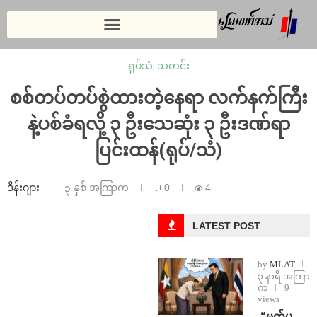
ရုပ်သံ
,
သတင်း
စစ်တပ်တပ်စွဲထားတဲ့နေရာ လက်နက်ကြီး
နဲ့ပစ်ခံရလို့ ၃ ဦးသေဆုံး ၃ ဦးဒဏ်ရာ
ပြင်းထန်(ရုပ်/သံ)
ဒိန်းဂျား
၃ နှစ် အကြာက
0
4
LATEST POST
by
MLAT
၃ နာရီ အကြာ
က
9
views
⁨ ⁨“မက်ပ