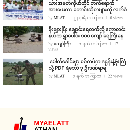
ယားအမတ်ကိုယ်တိုင် တက်ရောက်
အားပေးကာ တောင်းဆိုစာများကို လက်ခံ
by
MLAT
၂၂ နာရီ အကြာက
6 views
⁨မိုးများပြီး ချောင်းရေတက်လို့ ကောလင်း
နယ်က ရွာပေါင်း ၁၀၀ ကျော် ရေကြီးနေ
by
ကျော်ကြီး
၁ ရက် အကြာက
17
views
⁩ ⁨ပေါက်ခေါင်းမှာ စစ်တပ်က ဒရုန်းနဲ့ဗုံးကြဲ
လို့ PDF ရဲဘော် ၃ ဦးဒဏ်ရာရ
by
MLAT
၁ ရက် အကြာက
22 views
MYAELATT
ATHAN