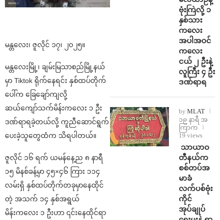
ဗုံးကြဲလို့ ၁
နှစ်သား
ကလေး
အပါအဝင်
မန္တလေး၊ ဇူလိုင် ၁၇၊ ၂၀၂၅။
ကလေး
ငယ် ၂ ဦးနဲ့
မန္တလေးမြို့၊ ချမ်းမြသာစည်မြို့နယ်
လူကြီး ၄ ဦး
မှာ Tiktok ရိုက်နေရင်း နှစ်ထပ်တိုက်
ဒဏ်ရာရ
ပေါ်က ခြေချော်ကျလို့
ဆယ်ကျော်သက်မိန်းကလေး ၁ ဦး
by
MLAT
၁၉ နာရီ အ
ဒဏ်ရာရခဲ့တယ်လို့ ကူညီဆောင်ရွက်
ကြာက
ပေးခဲ့သူတွေထံက သိရပါတယ်။
19 views
⁩ ⁨သာယာဝ
တီနယ်က
ဇူလိုင် ၁၆ ရက် ယမန်နေ့ည ၈ နာရီ
စစ်တပ်အ
၁၅ မိနစ်ခန့်မှာ ၄၅×၄၆ ကြား ၁၁၄
မာခံ
လမ်းရှိ နှစ်ထပ်တိုက်တခုမှာနေထိုင်
လက်ပစ်ဗုံး
ကိုင်
တဲ့ အသက် ၁၄ နှစ်အရွယ်
အုပ်ချုပ်
မိန်းကလေး ၁ ဦးဟာ ၎င်းနေထိုင်ရာ
ရေးမှူးနဲ့ ရာ