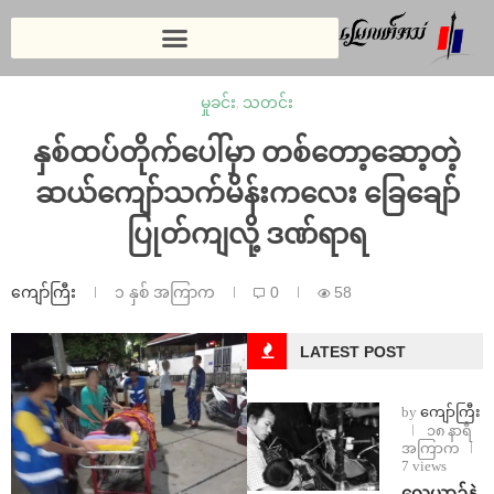
မှုခင်း
,
သတင်း
နှစ်ထပ်တိုက်ပေါ်မှာ တစ်တော့ဆော့တဲ့
ဆယ်ကျော်သက်မိန်းကလေး ခြေချော်
ပြုတ်ကျလို့ ဒဏ်ရာရ
ကျော်ကြီး
၁ နှစ် အကြာက
0
58
LATEST POST
by
ကျော်ကြီး
၁၈ နာရီ
အကြာက
7 views
⁨လေယာဉ်နဲ့