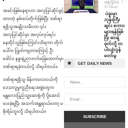
အကြာက
31 views
အခင်းဖြစ်နေရာဟာ အလှပြင်ဆိုင်ဖွင့်
⁩ ⁨ပဲခူးမှာ
ထားတဲ့ နှစ်ထပ်တိုက်ဖြစ်ပြီး ဒဏ်ရာ
ဘုန်းကြီး
ချင်း စကား
ရရှိသူအမျိုးသမီးဟာ ၎င်း
များရန်ဖြစ်
အလှပြင်ဆိုင်မှာ အလုပ်လုပ်ရင်း
ပြီး ဓားနဲ့
နေထိုင်သူဖြစ်ကြောင်းသိရကာ တိုက်
ခုတ်လို့ တ
ပါးပျံလွန်
ပေါ်က ပြုတ်ကျတာကြောင့် ဦး
တော်မူ
ခေါင်း၊ နဖူးနဲ့ညာဘက်ခြေထောက်မှာ
GET DAILY NEWS
ဒဏ်ရာရခဲ့တယ်လို့ သိရပါတယ်။
ဒဏ်ရာရရှိသူ မိန်းကလေးငယ်ကို
ဒေသလူမှုကူညီရေးအဖွဲ့တွေက
မန္တလေးပြည်သူ့ဆေးရုံကို ပို့ဆောင်
ပေးခဲ့ရပြီး အသက်အန္တရာယ်တော့ မ
စိုးရိမ်ဘူးလို့ သိရပါတယ်။