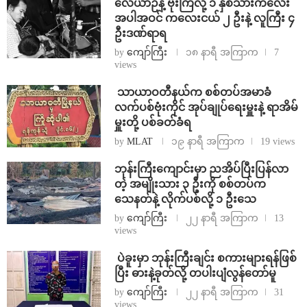
⁨လေယာဉ်နဲ့ ဗုံးကြဲလို့ ၁ နှစ်သားကလေး
အပါအဝင် ကလေးငယ် ၂ ဦးနဲ့ လူကြီး ၄
ဦးဒဏ်ရာရ
by
ကျော်ကြီး
၁၈ နာရီ အကြာက
7
views
⁩ ⁨သာယာဝတီနယ်က စစ်တပ်အမာခံ
လက်ပစ်ဗုံးကိုင် အုပ်ချုပ်ရေးမှူးနဲ့ ရာအိမ်
မှူးတို့ ပစ်ခတ်ခံရ
by
MLAT
၁၉ နာရီ အကြာက
19 views
ဘုန်းကြီးကျောင်းမှာ ညအိပ်ပြီးပြန်လာ
တဲ့ အမျိုးသား ၃ ဦးကို စစ်တပ်က
သေနတ်နဲ့ လိုက်ပစ်လို့ ၁ ဦးသေ
by
ကျော်ကြီး
၂၂ နာရီ အကြာက
13
views
⁩ ⁨ပဲခူးမှာ ဘုန်းကြီးချင်း စကားများရန်ဖြစ်
ပြီး ဓားနဲ့ခုတ်လို့ တပါးပျံလွန်တော်မူ
by
ကျော်ကြီး
၂၂ နာရီ အကြာက
31
views