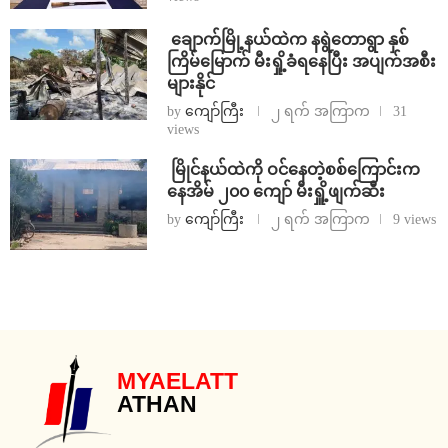
⁩ ⁨ချောက်မြို့နယ်ထဲက နရွဲတောရွာ နှစ်
ကြိမ်မြောက် မီးရှို့ခံရနေပြီး အပျက်အစီး
များနိုင်
by
ကျော်ကြီး
၂ ရက် အကြာက
31
views
⁩ ⁨မြိုင်နယ်ထဲကို ဝင်နေတဲ့စစ်ကြောင်းက
နေအိမ် ၂၀၀ ကျော် မီးရှိူ့ဖျက်ဆီး
by
ကျော်ကြီး
၂ ရက် အကြာက
9 views
MYAELATT
ATHAN