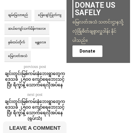
DONATE US
SAFELY
ချမ်းမြသာစည်
ခြေချော်ပြုတ်ကျ
မြေလတ်အသံ သတင်းဌာနသို့
ဆယ်ကျော်သက်မိန်းကလေး
လုံခြုံစိတ်ချစွာလှူဒါန်း နိုင်
ပါသည်။
နှစ်ထပ်တိုက်
မန္တလေး
Donate
မြေလတ်အသံ
previous post
ချင်းတွင်းမြစ်ကမ်းနံဘေးရွာတွေက
ဒေသခံ ၂,၅၀၀ ကျော်ရေဘေးသင့်
ပြီး ရိက္ခာနဲ့ သောက်ရေလိုအပ်နေ
next post
ချင်းတွင်းမြစ်ကမ်းနံဘေးရွာတွေက
ဒေသခံ ၂,၅၀၀ ကျော်ရေဘေးသင့်
ပြီး ရိက္ခာနဲ့ သောက်ရေလိုအပ်နေ
(ရုပ်/သံ)
LEAVE A COMMENT