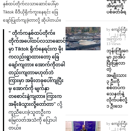
နှစ်ထပ်တိုက်လသာဆောင်ပေါ်မှာ
အိမ်မှူးတို့
ပစ်ခတ်ခံရ
Tiktok ဗီဒီယိုရိုက်ကူးနေရင်း ခြေ
ချော်ပြုတ်ကျခဲ့တာလို့ ဆိုပါတယ်။
by
ကျော်ကြီး
” တိုက်ကနှစ်ထပ်တိုက်။
၂၂ နာရီ
အကြာက
တိုက်အပေါ်ထပ်လသာဆောင်
13 views
မှာ Tiktok ရိုက်နေရင်းက မိုး
ဘုန်းကြီးကျေ
ကလည်းရွာထားတော့ ခြေ
မှာ ညအိပ်
ပြီးပြန်လာ
ချော်ကျတာ။ အောက်ကိုတခါ
တဲ့
တည်းကျတာမဟုတ်ဘဲ
အမျိုးသား
ကြားမှာ အမိုးတခုပေါ်ကျပြီး
၃ ဦးကို
စစ်တပ်က
မှ အောက်ကို မျက်နှာ
သေနတ်နဲ့
တစောင်းနဲ့ကျတာ။ ကြားက
လိုက်ပစ်လို့
အမိုးခံသွားလို့တော်တာ”
လို့
၁ ဦးသေ
ကူညီပေးခဲ့သူတဦးက
မြေလတ်အသံကို ပြောပါ
by
ကျော်ကြီး
တယ်။
၂၂ နာရီ