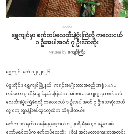
သတင်း
ရွှေကျင်မှာ စက်တပ်လေထီးနဲ့ဗုံးကြဲလို့ ကလေးငယ်
၁ ဦးအပါအဝင် ၇ ဦးသေဆုံး
written by
ကျော်ကြီး
ရွှေကျင်၊ မတ် ၁၂၊ ၂၀၂၆
ပဲခူးတိုင်း၊ ရွှေကျင်မြို့နယ်၊ ကရင့်အမျိုးသားအစည်းအရုံး-KNU
တပ်မဟာ ၃ ထိန်းချုပ်နယ်မြေထဲက အင်းဗလာကျေးရွာမှာ စက်တပ်
လေထီးနဲ့ဗုံးကြဲခံရလို့ ကလေးငယ် ၁ ဦးအပါအဝင် ၇ ဦးသေဆုံးတယ်
လို့ ကျေးရွာနဲ့နီးစပ်သူတွေထံက သိရပါတယ်။
မတ်လ ၁၁ ရက် ယမန်နေ့ နေ့လယ် ၁၂ နာရီ မိနစ် ၄၀ ခန့်မှာ စစ်
ကော်မရှင်တပ်က စက်တပ်လေထီး ၂ စီးနဲ့ အင်းဗလာကျေးရွာအတွင်း