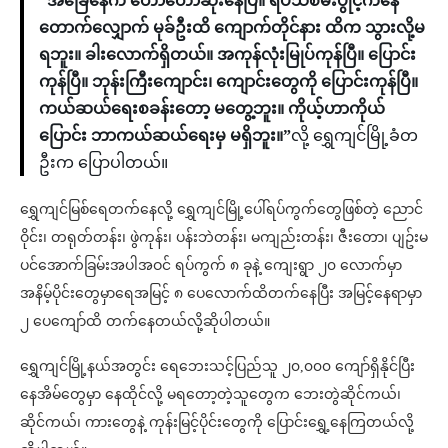
“အခြေနေက တော်တော်ဆိုးနေပြီ။ ရပ်သစ်မီးပွိုင့်ကနေ
တောက်လျှောက် မုခ်ဦးထိ ကျောက်တိုင်နား ထိက သွားလို့မ
ရဘူး။ ခါးလောက်ရှိတယ်။ အကုန်လုံးမြုပ်ကုန်ပြီ။ ပြောင်း
ကုန်ပြီ။ ဘုန်းကြီးကျောင်း၊ ကျောင်းတွေကို ပြောင်းကုန်ပြီ။
ကယ်ဆယ်ရေးစခန်းတော့ မတွေ့ဘူး။ ကိုယ့်ဟာကိုယ်
ပြောင်း ဘာကယ်ဆယ်ရေးမှ မရှိဘူး။”
လို့ ရွှေကျင်မြို့ခံတ
ဦးက ပြောပါတယ်။
ရွှေကျင်မြစ်ရေတက်နေလို့ ရွှေကျင်မြို့ပေါ်ရပ်ကွက်တွေဖြစ်တဲ့ ညောင်
ဝိုင်း၊ တရုတ်တန်း၊ ဖွဲကုန်း၊ ပန်းဘဲတန်း၊ မကျည်းတန်း၊ ဇီးတော၊ ပျဥ်းမ
ပင်အောက်ခြမ်းအပါအဝင် ရပ်ကွက် ၈ ခုနဲ့ ကျေးရွာ ၂၀ လောက်မှာ
အနိမ့်ပိုင်းတွေမှာရေအမြင့် ၈ ပေလောက်ထိတက်နေပြီး အမြင့်နေရာမှာ
၂ ပေကျော်ထိ တက်နေတယ်လို့ဆိုပါတယ်။
ရွှေကျင်မြို့နယ်အတွင်း ရေဘေးသင့်ပြည်သူ ၂၀,၀၀၀ ကျော်ရှိနိုင်ပြီး
နေအိမ်တွေမှာ နေထိုင်လို့ မရတော့တဲ့သူတွေက ဘေးတွဲဆိုင်ကယ်၊
ဆိုင်ကယ်၊ ကားတွေနဲ့ ကုန်းမြင့်ပိုင်းတွေကို ပြောင်းရွှေ့နေကြတယ်လို့