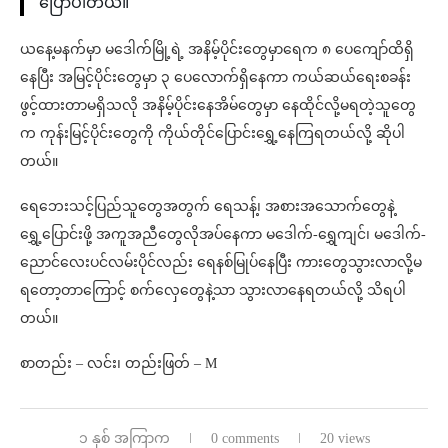
ပြောပါတယ်။
ယနေ့မနက်မှာ မဒေါက်မြို့ရဲ့ အနိမ့်ပိုင်းတွေမှာရေက ၈ ပေကျော်ထိရှိ
နေပြီး အမြင့်ပိုင်းတွေမှာ ၃ ပေလောက်ရှိနေကာ ကယ်ဆယ်ရေးစခန်း
ဖွင့်ထားတာမရှိသလို အနိမ့်ပိုင်းနေအိမ်တွေမှာ နေထိုင်လို့မရတဲ့သူတွေ
က ကုန်းမြင့်ပိုင်းတွေကို ကိုယ်တိုင်ပြောင်းရွှေ့နေကြရတယ်လို့ ဆိုပါ
တယ်။
ရေဘေးသင့်ပြည်သူတွေအတွက် ရေသန့်၊ အစားအသောက်တွေနဲ့
ရွှေ့ပြောင်းဖို့ အကူအညီတွေလိုအပ်နေကာ မဒေါက်-ရွှေကျင်၊ မဒေါက်-
ညောင်လေးပင်လမ်းပိုင်လည်း ရေနစ်မြုပ်နေပြီး ကားတွေသွားလာလို့မ
ရတော့တာကြောင့် စက်လှေတွေနဲ့သာ သွားလာနေရတယ်လို့ သိရပါ
တယ်။
စာတည်း – လင်း၊ တည်းဖြတ် – M⁩
၁ နှစ် အကြာက
0 comments
20 views