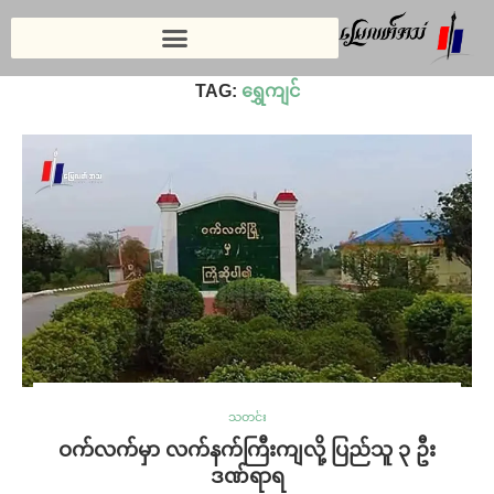
Home
»
ရွှေကျင်
TAG:
ရွှေကျင်
သတင်း
ဝက်လက်မှာ လက်နက်ကြီးကျလို့ ပြည်သူ ၃ ဦး
ဒဏ်ရာရ