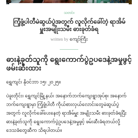
သတင်း
ကြံ့ဖွံ့ပါတီမဲဆွယ်ပွဲအတွက် လူလိုက်ခေါ်တဲ့ ရာအိမ်
မှူးအမျိုးသမီး ဓားခုတ်ခံရ
written by
ကျော်ကြီး
ဓားနဲ့ခုတ်သူကို ရွေးကောက်ပွဲဥပဒေနဲ့အမှုဖွင့်
ဖမ်းဆီးထား
ရွှေကျင်၊ နိုဝင်ဘာ ၁၅၊ ၂၀၂၅။
ပဲခူးတိုင်း၊ ရွှေကျင်မြို့နယ်၊ အနောက်ဘက်ကျေးရွာအုပ်စု၊ အနောက်
ဘက်ကျေးရွာမှာ ကြံ့ဖွံ့ပါတီ ကိုယ်စားလှယ်လောင်းတွေမဲဆွယ်ပွဲ
အတွက် လူလိုက်ခေါ်ပေးနေတဲ့ ရာအိမ်မှူး အမျိုးသမီး ဓားခုတ်ခံရပြီး
ဓားနဲ့ခုတ်သူကို ရွေးကောက်ပွဲဥပဒေနဲ့အမှုဖွင့် ဖမ်းဆီးခံရတယ်လို့
ဒေသခံတွေဆီက သိရပါတယ်။