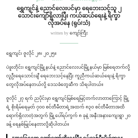
ရွှေကျင်နဲ့ ညောင်လေးပင်မှာ ရေဘေးသင့်သူ ၂
သောင်းကျော်ရှိလာပြီး ကယ်ဆယ်ရေးနဲ့ ရိက္ခာ
လိုအပ်နေ (ရုပ်/သံ)
written by
ကျော်ကြီး
ရွှေကျင်၊ ဇူလိုင် ၂၈၊ ၂၀၂၅။
ပဲခူးတိုင်း၊ ရွှေကျင်မြို့နယ်နဲ့ ညောင်လေးပင်မြို့နယ်မှာ မြစ်ရေတက်လို့
လူဦးရေသောင်းချီ ရေဘေးသင့်နေပြီး ကူညီကယ်ဆယ်ရေးနဲ့ ရိက္ခာ
တွေလိုအပ်နေတယ်လို့ ဒေသခံတွေဆီက သိရပါတယ်။
ဇူလိုင် ၂၇ ရက် ညပိုင်းမှာ ရွှေကျင်မြစ်ရေမြင့်တက်လာတာကြောင့် မြို့
ရဲ့ စိုးရိမ်ရေမှတ် ၇၀၀ စင်တီမီတာရဲ့အထက် ၈၃၀ စင်တီမီတာအထိ
ရောက်ရှိလာတဲ့အတွက် မြို့ပေါ်ရပ်ကွက် ၈ ခုနဲ့ အနီးအနားကျေးရွာ ၂၀
ခန့် ရေနစ်မြုပ်နေတာလို့ဆိုပါတယ်။