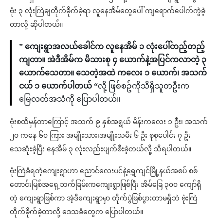
ဗုံး ၃ လုံးကြဲချတိုက်ခိုက်ခဲ့ရာ လူနေအိမ်တွေပေါ် ကျရောက်ပေါက်ကွဲခဲ့
တာလို့ ဆိုပါတယ်။
” ကျေးရွာအလယ်ခေါင်က လူနေအိမ် ၁ လုံးပေါ်တည့်တည့်
ကျတာ။ အဲဒီအိမ်က မိသားစု ၄ ယောက်နဲ့အပြင်ကလာတဲ့ ၃
ယောက်သေတာ။ သေတဲ့အထဲ ကလေး ၁ ယောက်၊ အသက်
ငယ် ၁ ယောက်ပါတယ် “
လို့ ဖြစ်စဥ်ကိုသိရှိသူတဦးက
မြေလတ်အသံကို ပြောပါတယ်။
ဗုံးစထိမှန်တာကြောင့် အသက် ၉ နှစ်အရွယ် မိန်းကလေး ၁ ဦး၊ အသက်
၂၀ ကနေ ၆၀ ကြား အမျိုးသား၊အမျိုးသမီး ၆ ဦး စုစုပေါင်း ၇ ဦး
သေဆုံးခဲ့ပြီး နေအိမ် ၃ လုံးလည်းပျက်စီးခဲ့တယ်လို့ သိရပါတယ်။
ဗုံးကြဲခံရတဲ့ကျေးရွာဟာ ညောင်လေးပင်နဲ့ရွှေကျင်မြို့နယ်အစပ် စစ်
တောင်းမြစ်အရှေ့ဘက်ခြမ်းကကျေးရွာဖြစ်ပြီး အိမ်ခြေ ၃၀၀ ကျော်ရှိ
တဲ့ ကျေးရွာဖြစ်ကာ အဲ့ဒီကျေးရွာမှာ တိုက်ပွဲဖြစ်ပွားတာမရှိဘဲ ဗုံးကြဲ
တိုက်ခိုက်ခဲ့တာလို့ ဒေသခံတွေက ပြောပါတယ်။