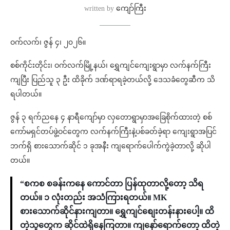
written by
ကျော်ကြီး
ဝက်လက်၊ ဇွန် ၄၊ ၂၀၂၆။
စစ်ကိုင်းတိုင်း၊ ဝက်လက်မြို့နယ်၊ ရွှေကျင်ကျေးရွာမှာ လက်နက်ကြီး
ကျပြီး ပြည်သူ ၃ ဦး ထိခိုက် ဒဏ်ရာရခဲ့တယ်လို့ ဒေသခံတွေဆီက သိ
ရပါတယ်။
ဇွန် ၃ ရက်ညနေ ၄ နာရီကျော်မှာ လှတောရွာမှာအခြေစိုက်ထားတဲ့ စစ်
ကော်မရှင်တပ်ဖွဲ့ဝင်တွေက လက်နက်ကြီးနဲ့ပစ်ခတ်ခဲ့ရာ ကျေးရွာအပြင်
ဘက်ရှိ စားသောက်ဆိုင် ၁ ခုအနီး ကျရောက်ပေါက်ကွဲခဲ့တာလို့ ဆိုပါ
တယ်။
“စကစ စခန်းကနေ ကောင်တာ ပြန်ထုတာလို့တော့ သိရ
တယ်။ ၁ လုံးတည်း အသံကြားရတယ်။ MK
စားသောက်ဆိုင်နားကျတာ။ ရွှေကျင်စျေးတန်းနားပေါ့။ ထိ
တဲ့သူတွေက ဆိုင်ထဲရှိနေကြတာ။ ကျနော်ရောက်တော့ ထိတဲ့