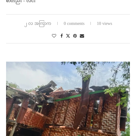
စာတည်း – လင်း
၂ လ အကြာက
0 comments
10 views