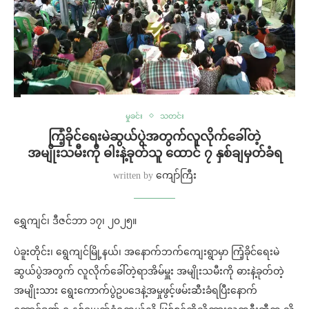
မှုခင်း
သတင်း
ကြံ့ခိုင်ရေးမဲဆွယ်ပွဲအတွက်လူလိုက်ခေါ်တဲ့
အမျိုးသမီးကို ဓါးနဲ့ခုတ်သူ ထောင် ၇ နှစ်ချမှတ်ခံရ
written by
ကျော်ကြီး
ရွှေကျင်၊ ဒီဇင်ဘာ ၁၇၊ ၂၀၂၅။
ပဲခူးတိုင်း၊ ရွေကျင်မြို့နယ်၊ အနောက်ဘက်ကျေးရွာမှာ ကြံ့ခိုင်ရေးမဲ
ဆွယ်ပွဲအတွက် လူလိုက်ခေါ်တဲ့ရာအိမ်မှူး အမျိုးသမီးကို ဓားနဲ့ခုတ်တဲ့
အမျိုးသား ရွေးကောက်ပွဲဥပဒေနဲ့အမှုဖွင့်ဖမ်းဆီးခံရပြီးနောက်