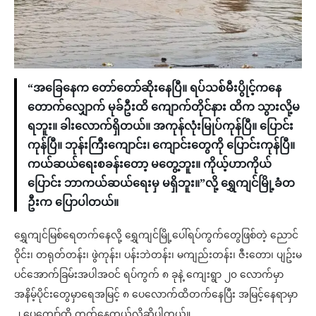
“အခြေနေက တော်တော်ဆိုးနေပြီ။ ရပ်သစ်မီးပွိုင့်ကနေ
တောက်လျှောက် မုခ်ဦးထိ ကျောက်တိုင်နား ထိက သွားလို့မ
ရဘူး။ ခါးလောက်ရှိတယ်။ အကုန်လုံးမြုပ်ကုန်ပြီ။ ပြောင်း
ကုန်ပြီ။ ဘုန်းကြီးကျောင်း၊ ကျောင်းတွေကို ပြောင်းကုန်ပြီ။
ကယ်ဆယ်ရေးစခန်းတော့ မတွေ့ဘူး။ ကိုယ့်ဟာကိုယ်
ပြောင်း ဘာကယ်ဆယ်ရေးမှ မရှိဘူး။”လို့ ရွှေကျင်မြို့ခံတ
ဦးက ပြောပါတယ်။
ရွှေကျင်မြစ်ရေတက်နေလို့ ရွှေကျင်မြို့ပေါ်ရပ်ကွက်တွေဖြစ်တဲ့ ညောင်
ဝိုင်း၊ တရုတ်တန်း၊ ဖွဲကုန်း၊ ပန်းဘဲတန်း၊ မကျည်းတန်း၊ ဇီးတော၊ ပျဥ်းမ
ပင်အောက်ခြမ်းအပါအဝင် ရပ်ကွက် ၈ ခုနဲ့ ကျေးရွာ ၂၀ လောက်မှာ
အနိမ့်ပိုင်းတွေမှာရေအမြင့် ၈ ပေလောက်ထိတက်နေပြီး အမြင့်နေရာမှာ
၂ ပေကျော်ထိ တက်နေတယ်လို့ဆိုပါတယ်။