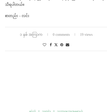
သိရပါတယ်။
စာတည်း – လင်း
၁ နှစ် အကြာက
0 comments
19 views
ရုပ်သံ
သတင်း
သဘာဝဘေးအန္တရာယ်