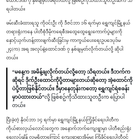
ထောင်ဒဏ် ၇ နှစ်ချမှတ်ခံရတယ်လို့ ဖြစ်စဥ်ကိုသိထားသူတဦးဆီက သိ
ရပါတယ်။
ဖမ်းဆီးခံထားရသူ ကိုဝင်းဦး ကို ဒီဇင်ဘာ ၁၆ ရက်မှာ ရွှေကျင်မြို့နယ်
တရားရုံးကနေ ပါတီစုံဒီမိုကရေစီအထွေထွေရွေးကောက်ပွဲများကို
နှောင့်ယှက်ဟန့်တားဖျက်ဆီးခြင်းမှ ကာကွယ်ပေးရေးဥပဒေပုဒ်မ
၂၄(က) အရ အလုပ်နဲ့ထောင်ဒဏ် ၇ နှစ်ချမှတ်လိုက်တယ်လို့ ဆိုပါ
တယ်။
“မနေ့က အမိန့်ချလိုက်တယ်လို့တော့ သိရတယ်။ ဒီဘက်က
ဆိုရင် ဒိုက်ဦးထောင်ကိုပို့တာများတယ်ဆိုတော့ အဲ့ထောင်ကို
ပဲပို့တာဖြစ်နိုင်တယ်။ ဒီမှာနေတုန်းကတော့ ရွှေကျင်ရဲစခန်း
မှာပဲထားတယ်”
လို့ ဖြစ်စဥ်ကိုသိထားသူတဦးက ပြောပါ
တယ်။
ပြီးခဲ့တဲ့ နိုဝင်ဘာ ၁၄ ရက်မှာ ရွှေကျင်မြို့နယ်ကြံ့ခိုင်ရေးပါတီက
ကိုယ်စားလှယ်လောင်းတွေက အနောက်ဘက်ကျေးရွာမှာ ပါတီစည်းရုံး
ရေးလုပ်ချိန် လူမရှိတာကြောင့် ကျေးရွာရာအိမ်မှူး ကြံ့ခိုင်ရေးပါတီဝင်