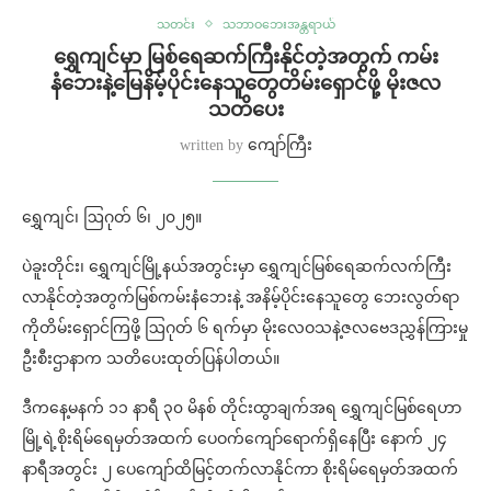
သတင်း
သဘာဝဘေးအန္တရာယ်
ရွှေကျင်မှာ မြစ်ရေဆက်ကြီးနိုင်တဲ့အတွက် ကမ်း
နံဘေးနဲ့မြေနိမ့်ပိုင်းနေသူတွေတိမ်းရှောင်ဖို့ မိုးဇလ
သတိပေး
written by
ကျော်ကြီး
ရွှေကျင်၊ ဩဂုတ် ၆၊ ၂၀၂၅။
ပဲခူးတိုင်း၊ ရွှေကျင်မြို့နယ်အတွင်းမှာ ရွှေကျင်မြစ်ရေဆက်လက်ကြီး
လာနိုင်တဲ့အတွက်မြစ်ကမ်းနံဘေးနဲ့ အနိမ့်ပိုင်းနေသူတွေ ဘေးလွတ်ရာ
ကိုတိမ်းရှောင်ကြဖို့ ဩဂုတ် ၆ ရက်မှာ မိုးလေဝသနဲ့ဇလဗေဒညွှန်ကြားမှု
ဦးစီးဌာနာက သတိပေးထုတ်ပြန်ပါတယ်။
ဒီကနေ့မနက် ၁၁ နာရီ ၃၀ မိနစ် တိုင်းထွာချက်အရ ရွှေကျင်မြစ်ရေဟာ
မြို့ရဲ့စိုးရိမ်ရေမှတ်အထက် ပေဝက်ကျော်ရောက်ရှိနေပြီး နောက် ၂၄
နာရီအတွင်း ၂ ပေကျော်ထိမြင့်တက်လာနိုင်ကာ စိုးရိမ်ရေမှတ်အထက်