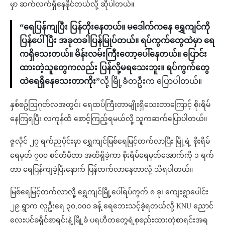
မှာ ဆက်လက်ရှိနေနိုင်တယ်လို့ ဆိုပါတယ်။
“ရေပြန်ကျပြီး ပြန်တိုးနေတယ်။ မဒေါက်ကနေ ရွှေကျင်ကို
ပြန်ပေါ်ပြီး အခုတခါပြန်မြုပ်တယ်။ ရပ်ကွက်တွေထဲမှာ ရေ
ကရှိသေးတယ်။ မိန်းလမ်းကြီးတော့ပေါ်နေတယ်။ ပြောင်း
ထားတဲ့သူတွေကလည်း ပြန်လို့မရသေးဘူး။ ရပ်ကွက်တွေ
ထဲရေရှိနေသေးတာကိုး”
လို့ မြို့ခံတဦးက ပြောပါတယ်။
နှစ်စဥ်ဩဂုတ်လအတွင်း ရေထပ်ကြီးတာမျိုးရှိသေးတာကြောင့် စိုးရိမ်
နေကြရပြီး လကုန်ထိ စောင့်ကြည့်ရမယ်လို့ သူကဆက်ပြောပါတယ်။
ဇူလိုင် ၂၇ ရက်ညပိုင်းမှာ ရွှေကျင်မြစ်ရေမြင့်တက်လာပြီး မြို့ရဲ့ စိုးရိမ်
ရေမှတ် ၇၀၀ စင်တီမီတာ အထိရှိခဲ့ကာ စိုးရိမ်ရေမှတ်အောက်ကို ၁ ရက်
တာ ရေပြန်ကျခဲ့ပြီးနောက် ပြန်တက်လာနေတာလို့ သိရပါတယ်။
မြစ်ရေမြင့်တက်လာလို့ ရွှေကျင်မြို့ပေါ်ရပ်ကွက် ၈ ခု၊ ကျေးရွာပေါင်း
၂၉ ရွာက လူဦးရေ ၃၀,၀၀၀ ခန့် ရေဘေးသင့်ခဲ့ရတယ်လို့ KNU ညောင်
လေးပင်ခရိုင်စာရင်းနဲ့ မြို့ခံ ပရဟိတတွေရဲ့စုစည်းထားတဲ့စာရင်းအရ