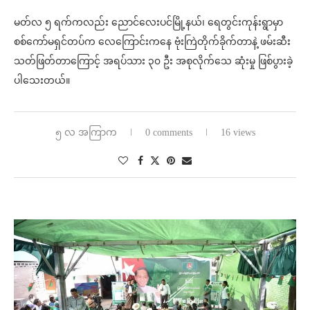
မတ်လ ၅ ရက်ကလည်း ညောင်လေးပင်မြို့နယ်၊ ရေတွင်းကုန်းရွာမှာ
စစ်ကော်မရှင်တပ်က လေကြောင်းကနေ ​ဗုံးကြဲတိုက်ခိုက်တာနဲ့ ဖမ်းဆီး
သတ်ဖြတ်တာကြောင့် အရပ်သား ၃၀ ဦး အစုလိုက်သေ ဆုံးမှု ဖြစ်ပွားခဲ့
ပါသေးတယ်။
၅ လ အကြာက
0 comments
16 views