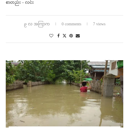
စာတည်း – လင်း
၉ လ အကြာက
0 comments
7 views