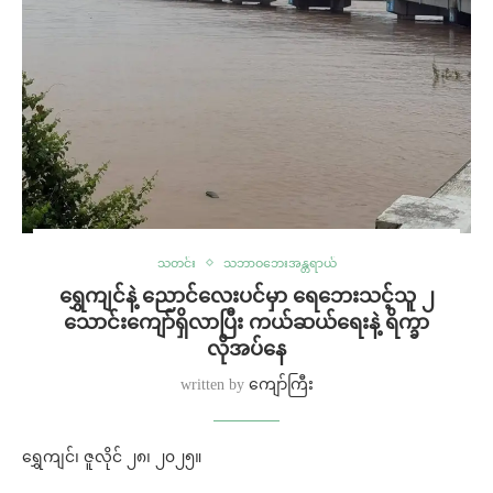
သတင်း
သဘာဝဘေးအန္တရာယ်
ရွှေကျင်နဲ့ ညောင်လေးပင်မှာ ရေဘေးသင့်သူ ၂
သောင်းကျော်ရှိလာပြီး ကယ်ဆယ်ရေးနဲ့ ရိက္ခာ
လိုအပ်နေ
written by
ကျော်ကြီး
ရွှေကျင်၊ ဇူလိုင် ၂၈၊ ၂၀၂၅။