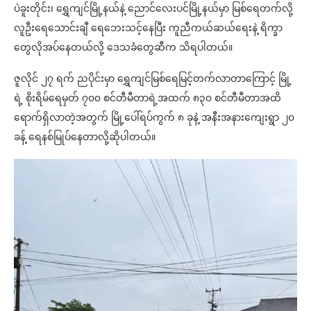
ပဲခူးတိုင်း၊ ရွှေကျင်မြို့နယ်နဲ့ ညောင်လေးပင်မြို့နယ်မှာ မြစ်ရေတက်လို့
လူဦးရေသောင်းချီ ရေဘေးသင့်နေပြီး ကူညီကယ်ဆယ်ရေးနဲ့ ရိက္ခာ
တွေလိုအပ်နေတယ်လို့ ဒေသခံတွေဆီက သိရပါတယ်။
ဇူလိုင် ၂၇ ရက် ညပိုင်းမှာ ရွှေကျင်မြစ်ရေမြင့်တက်လာတာကြောင့် မြို့
ရဲ့ စိုးရိမ်ရေမှတ် ၇၀၀ စင်တီမီတာရဲ့အထက် ၈၃၀ စင်တီမီတာအထိ
ရောက်ရှိလာတဲ့အတွက် မြို့ပေါ်ရပ်ကွက် ၈ ခုနဲ့ အနီးအနားကျေးရွာ ၂၀
ခန့် ရေနစ်မြုပ်နေတာလို့ဆိုပါတယ်။