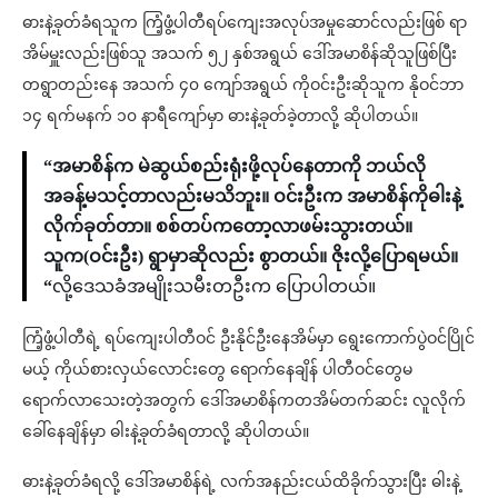
ဓားနဲ့ခုတ်ခံရသူက ကြံ့ဖွံ့ပါတီရပ်ကျေးအလုပ်အမှုဆောင်လည်းဖြစ် ရာ
အိမ်မှူးလည်းဖြစ်သူ အသက် ၅၂ နှစ်အရွယ် ဒေါ်အမာစိန်ဆိုသူဖြစ်ပြီး
တရွာတည်းနေ အသက် ၄၀ ကျော်အရွယ် ကိုဝင်းဦးဆိုသူက နိုဝင်ဘာ
၁၄ ရက်မနက် ၁၀ နာရီကျော်မှာ ဓားနဲ့ခုတ်ခဲ့တာလို့ ဆိုပါတယ်။
“အမာစိန်က မဲဆွယ်စည်းရုံးဖို့လုပ်နေတာကို ဘယ်လို
အခန့်မသင့်တာလည်းမသိဘူး။ ဝင်းဦးက အမာစိန်ကိုဓါးနဲ့
လိုက်ခုတ်တာ။ စစ်တပ်ကတော့လာဖမ်းသွားတယ်။
သူက(ဝင်းဦး) ရွာမှာဆိုလည်း စွာတယ်။ ဇိုးလို့ပြောရမယ်။
“
လို့ဒေသခံအမျိုးသမီးတဦးက ပြောပါတယ်။
ကြံ့ဖွံ့ပါတီရဲ့ ရပ်ကျေးပါတီဝင် ဦးနိုင်ဦးနေအိမ်မှာ ရွေးကောက်ပွဲဝင်ပြိုင်
မယ့် ကိုယ်စားလှယ်လောင်းတွေ ရောက်နေချိန် ပါတီဝင်တွေမ
ရောက်လာသေးတဲ့အတွက် ဒေါ်အမာစိန်ကတအိမ်တက်ဆင်း လူလိုက်
ခေါ်နေချိန်မှာ ဓါးနဲ့ခုတ်ခံရတာလို့ ဆိုပါတယ်။
ဓားနဲ့ခုတ်ခံရလို့ ဒေါ်အမာစိန်ရဲ့ လက်အနည်းငယ်ထိခိုက်သွားပြီး ဓါးနဲ့