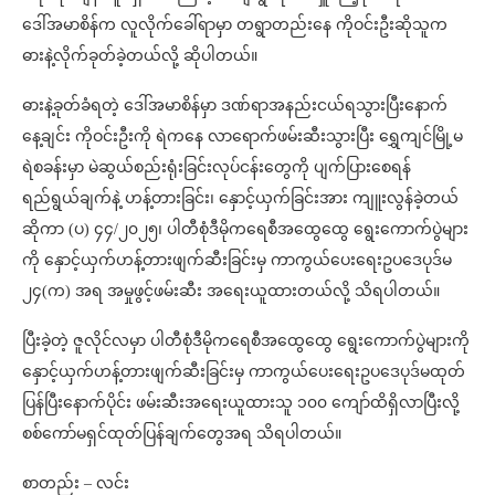
ဒေါ်အမာစိန်က လူလိုက်ခေါ်ရာမှာ တရွာတည်းနေ ကိုဝင်းဦးဆိုသူက
ဓားနဲ့လိုက်ခုတ်ခဲ့တယ်လို့ ဆိုပါတယ်။
ဓားနဲ့ခုတ်ခံရတဲ့ ဒေါ်အမာစိန်မှာ ဒဏ်ရာအနည်းငယ်ရသွားပြီးနောက်
နေ့ချင်း ကိုဝင်းဦးကို ရဲကနေ လာရောက်ဖမ်းဆီးသွားပြီး ရွှေကျင်မြို့မ
ရဲစခန်းမှာ မဲဆွယ်စည်းရုံးခြင်းလုပ်ငန်းတွေကို ပျက်ပြားစေရန်
ရည်ရွယ်ချက်နဲ့ ဟန့်တားခြင်း၊ နှောင့်ယှက်ခြင်းအား ကျူးလွန်ခဲ့တယ်
ဆိုကာ (ပ) ၄၄/၂၀၂၅၊ ပါတီစုံဒီမိုကရေစီအထွေထွေ ရွေးကောက်ပွဲများ
ကို နှောင့်ယှက်ဟန့်တားဖျက်ဆီးခြင်းမှ ကာကွယ်ပေးရေးဥပဒေပုဒ်မ
၂၄(က) အရ အမှုဖွင့်ဖမ်းဆီး အရေးယူထားတယ်လို့ သိရပါတယ်။
ပြီးခဲ့တဲ့ ဇူလိုင်လမှာ ပါတီစုံဒီမိုကရေစီအထွေထွေ ရွေးကောက်ပွဲများကို
နှောင့်ယှက်ဟန့်တားဖျက်ဆီးခြင်းမှ ကာကွယ်ပေးရေးဥပဒေပုဒ်မထုတ်
ပြန်ပြီးနောက်ပိုင်း ဖမ်းဆီးအရေးယူထားသူ ၁၀၀ ကျော်ထိရှိလာပြီးလို့
စစ်ကော်မရှင်ထုတ်ပြန်ချက်တွေအရ သိရပါတယ်။
စာတည်း – လင်း