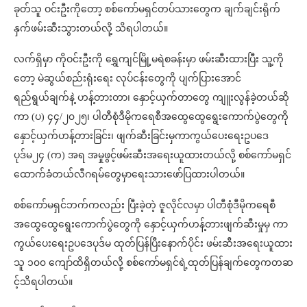
ခုတ်သူ ဝင်းဦးကိုတော့ စစ်ကော်မရှင်တပ်သားတွေက ချက်ချင်းရိုက်
နှက်ဖမ်းဆီးသွားတယ်လို့ သိရပါတယ်။
လက်ရှိမှာ ကိုဝင်းဦးကို ရွှေကျင်မြို့မရဲစခန်းမှာ ဖမ်းဆီးထားပြီး သူ့ကို
တော့ မဲဆွယ်စည်းရုံးရေး လုပ်ငန်းတွေကို ပျက်ပြားအောင်
ရည်ရွယ်ချက်နဲ့ ဟန့်တားတာ၊ နှောင့်ယှက်တာတွေ ကျူးလွန်ခဲ့တယ်ဆို
ကာ (ပ) ၄၄/၂၀၂၅၊ ပါတီစုံဒီမိုကရေစီအထွေထွေရွေးကောက်ပွဲတွေကို
နှောင့်ယှက်ဟန့်တားခြင်း၊ ဖျက်ဆီးခြင်းမှကာကွယ်ပေးရေးဥပဒေ
ပုဒ်မ၂၄ (က) အရ အမှုဖွင့်ဖမ်းဆီးအရေးယူထားတယ်လို့ စစ်ကော်မရှင်
ထောက်ခံတယ်လီဂရမ်တွေမှာရေးသားဖော်ပြထားပါတယ်။
စစ်ကော်မရှင်ဘက်ကလည်း ပြီးခဲ့တဲ့ ဇူလိုင်လမှာ ပါတီစုံဒီမိုကရေစီ
အထွေထွေရွေးကောက်ပွဲတွေကို နှောင့်ယှက်ဟန့်တားဖျက်ဆီးမှုမှ ကာ
ကွယ်ပေးရေးဥပဒေပုဒ်မ ထုတ်ပြန်ပြီးနောက်ပိုင်း ဖမ်းဆီးအရေးယူထား
သူ ၁၀၀ ကျော်ထိရှိတယ်လို့ စစ်ကော်မရှင်ရဲ့ထုတ်ပြန်ချက်တွေကတဆ
င့်သိရပါတယ်။