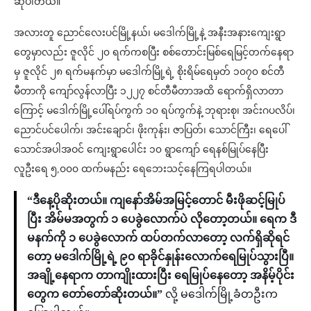
ဆိုပါတယ်။
အလားတူ ညောင်လေးပင်မြို့နယ်၊ မဒေါက်မြို့နဲ့ အနီးအနားကျေးရွာ
တွေမှာလည်း ဇူလိုင် ၂၀ ရက်ကစပြီး စစ်တောင်းမြစ်ရေမြင့်တက်နေရာ
မှ ဇူလိုင် ၂၈ ရက်မနက်မှာ မဒေါက်မြို့ရဲ့ စိုးရိမ်ရေမှတ် ၁၀၇၀ စင်တီ
မီတာကို ကျော်လွန်လာပြီး ၁၂၂၇ စင်တီမီတာအထိ ရောက်ရှိလာတာ
ကြောင့် မဒေါက်မြို့ပေါ်ရပ်ကွက် ၁၀ ရပ်ကွက်နဲ့ ဘုရားစု၊ အင်းဂပလိပ်၊
ညောင်ပင်ပေါက်၊ အင်းချောင်၊ ဖိုးကုန်း၊ ဇာပြတ်၊ သောင်ကြီး၊ ရေပေါ်
သောင်အပါအဝင် ကျေးရွာပေါင်း ၁၀ ရွာကျော် ရေနစ်မြုပ်နေပြီး
လူဦးရေ ၅,၀၀၀ ထက်မနည်း ရေဘေးသင့်နေကြရပါတယ်။
“ဒီနေ့ပိုဆိုးတယ်။ ကျနော်အိမ်အမြင့်တောင် မီးဖိုဆင့်မြုပ်
ပြီး အိမ်မအတွက် ၁ ပေခွဲလောက်ပဲ လိုတော့တယ်။ ရေက ဒီ
မနက်ကို ၁ ပေခွဲလောက် ထပ်တက်လာတော့ လက်ရှိဆိုရင်
တော့ မဒေါက်မြို့ရဲ့ ၉၀ ရာခိုင်နှုန်းလောက်ရေမြုပ်သွားပြီ။
အချို့နေရာက တာကျိုးထားပြီး ရေမြုပ်နေတော့ အနိမ့်ပိုင်း
တွေက တော်တော်ဆိုးတယ်။”
လို့ မဒေါက်မြို့ခံတဦးက