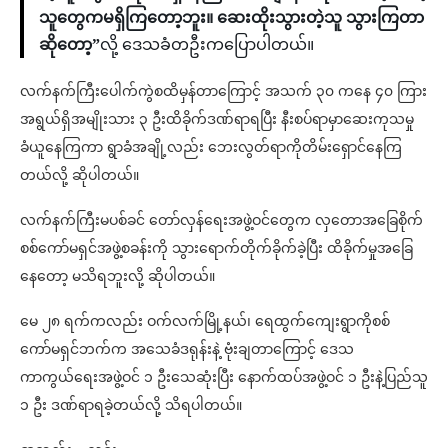
သူတွေကမရှိကြတော့ဘူး။ ဆေးထိုးသွားတဲ့သူ သွားကြတာ
ဆိုတော့”
လို့ ဒေသခံတဦးကပြောပါတယ်။
လက်နက်ကြီးပေါက်ကွဲစထိမှန်တာကြောင့် အသက် ၃၀ ကနေ ၄၀ ကြား
အရွယ်ရှိအမျိုးသား ၃ ဦးထိခိုက်ဒဏ်ရာရပြီး နီးစပ်ရာမှာဆေးကုသမှု
ခံယူနေကြကာ ရွာခံအချို့လည်း ဘေးလွတ်ရာကိုတိမ်းရှောင်နေကြ
တယ်လို့ ဆိုပါတယ်။
လက်နက်ကြီးမပစ်ခင် တော်လှန်ရေးအဖွဲ့ဝင်တွေက လှတောအခြေစိုက်
စစ်ကော်မရှင်အဖွဲ့စခန်းကို သွားရောက်တိုက်ခိုက်ခဲ့ပြီး ထိခိုက်မှုအခြေ
နေတော့ မသိရဘူးလို့ ဆိုပါတယ်။
မေ ၂၈ ရက်ကလည်း ဝက်လက်မြို့နယ်၊ ရေထွက်ကျေးရွာကိုစစ်
ကော်မရှင်ဘက်က အသေခံဒရုန်းနဲ့ ဗုံးချတာကြောင့် ဒေသ
ကာကွယ်ရေးအဖွဲ့ဝင် ၁ ဦးသေဆုံးပြီး နောက်ထပ်အဖွဲ့ဝင် ၁ ဦးနဲ့ပြည်သူ
၁ ဦး ဒဏ်ရာရခဲ့တယ်လို့ သိရပါတယ်။