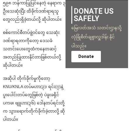
၅၉၈ ဘန်ကာပြုပြင်နေတဲ့ နေရာက ၃
DONATE US
ဦးသေဆုံးပြီး ထိခိုက်ဒဏ်ရာရသူ
SAFELY
တွေလည်းရှိခဲ့တယ်လို့ ဆိုပါတယ်။
မြေလတ်အသံ သတင်းဌာနသို့
စစ်ကောင်စီတပ်ဖွဲ့ဝင်တွေ သေဆုံး
လုံခြုံစိတ်ချစွာလှူဒါန်း နိုင်
ဒဏ်ရာရတာကိုတော့ ဒေသခံ
ပါသည်။
သတင်းပေးတွေထံကနေတဆင့်
Donate
အတည်ပြုထားနိုင်တာဖြစ်တယ်လို့
ဆိုပါတယ်။
အဆိုပါ တိုက်ခိုက်မှုကိုတော့
KNU/KNLA တပ်မဟာ(၃)၊ ရင်း(၇)နဲ့
ပူးပေါင်းတပ်တွေဖြစ်တဲ့ ပဲခူးခရိုင်
ပကဖ၊ ဗျူဟာ(၃၆) ဒေါနတပ်ရင်းတို့
က သွားရောက်တိုက်ခိုက်ခဲ့တာလို့ ဆို
ပါတယ်။