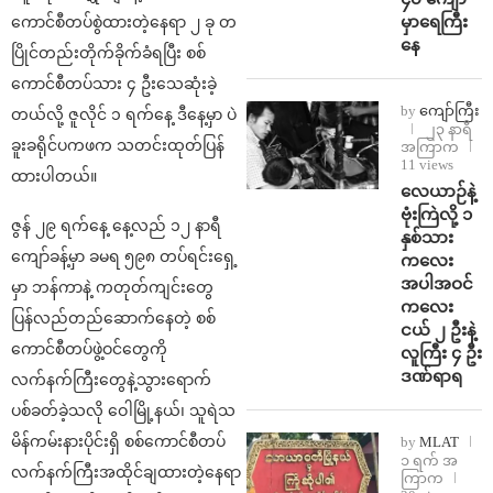
မှာရေကြီး
ကောင်စီတပ်စွဲထားတဲ့နေရာ ၂ ခု တ
နေ
ပြိုင်တည်းတိုက်ခိုက်ခံရပြီး စစ်
ကောင်စီတပ်သား ၄ ဦးသေဆုံးခဲ့
by
ကျော်ကြီး
တယ်လို့ ဇူလိုင် ၁ ရက်နေ့ ဒီနေ့မှာ ပဲ
၂၃ နာရီ
ခူးခရိုင်ပကဖက သတင်းထုတ်ပြန်
အကြာက
11 views
ထားပါတယ်။
⁨လေယာဉ်နဲ့
ဗုံးကြဲလို့ ၁
ဇွန် ၂၉ ရက်နေ့ နေ့လည် ၁၂ နာရီ
နှစ်သား
ကျော်ခန့်မှာ ခမရ ၅၉၈ တပ်ရင်းရှေ့
ကလေး
အပါအဝင်
မှာ ဘန်ကာနဲ့ ကတုတ်ကျင်းတွေ
ကလေး
ပြန်လည်တည်ဆောက်နေတဲ့ စစ်
ငယ် ၂ ဦးနဲ့
ကောင်စီတပ်ဖွဲ့ဝင်တွေကို
လူကြီး ၄ ဦး
ဒဏ်ရာရ
လက်နက်ကြီးတွေနဲ့သွားရောက်
ပစ်ခတ်ခဲ့သလို ဝေါမြို့နယ်၊ သူရဲသ
မိန်ကမ်းနားပိုင်းရှိ စစ်ကောင်စီတပ်
by
MLAT
၁ ရက် အ
လက်နက်ကြီးအထိုင်ချထားတဲ့နေရာ
ကြာက