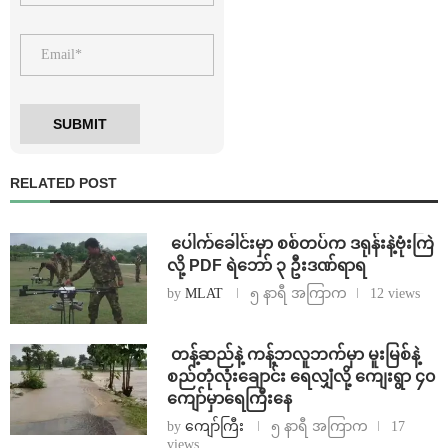
RELATED POST
⁩ ⁨ပေါက်ခေါင်းမှာ စစ်တပ်က ဒရုန်းနဲ့ဗုံးကြဲ
လို့ PDF ရဲဘော် ၃ ဦးဒဏ်ရာရ
by
MLAT
၅ နာရီ အကြာက
12 views
⁩ ⁨တန့်ဆည်နဲ့ ကန့်ဘလူဘက်မှာ မူးမြစ်နဲ့
စည်တုံလုံးချောင်း ရေလျှံလို့ ကျေးရွာ ၄၀
ကျော်မှာရေကြီးနေ
by
ကျော်ကြီး
၅ နာရီ အကြာက
17
views