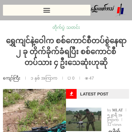
တိုက်ပွဲ
,
သတင်း
ရွှေကျင်နဲ့ဝေါက စစ်ကောင်စီတပ်စွဲနေရာ
၂ ခု တိုက်ခိုက်ခံရပြီး စစ်ကောင်စီ
တပ်သား ၄ ဦးသေဆုံးဟုဆို
ကျော်ကြီး
၁ နှစ် အကြာက
0
47
LATEST POST
by
MLAT
၅ နာရီ အ
ကြာက
12 views
⁩ ⁨ပေါက်