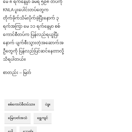
မေ ၈ ရက်နေ့မှာ ခမရ ၅၉၈ တပ်ကို
KNLA ပူးပေါင်းတပ်တွေက
တိုက်ခိုက်သိမ်းပိုက်ခဲ့ပြီးနော​က် ၃
ရက်အကြာ မေ ၁၁ ရက်နေ့မှာ စစ်
ကောင်စီတပ်က ပြန်လည်ရယူပြီး
နောက် ပျက်စီးသွားတဲ့အဆောက်အ
ဦတွေကို ပြန်လည်ပြင်ဆင်နေတာလို့
သိရပါတယ်။
စာတည်း – မြတ်
စစ်ကောင်စီတပ်သား
ပဲခူး
မြေလတ်အသံ
ရွှေကျင်
ဝေါ
သေဆုံး