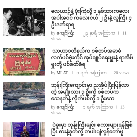
⁨လေယာဉ်နဲ့ ဗုံးကြဲလို့ ၁ နှစ်သားကလေး
အပါအဝင် ကလေးငယ် ၂ ဦးနဲ့ လူကြီး ၄
ဦးဒဏ်ရာရ
by
ကျော်ကြီး
၂၃ နာရီ အကြာက
11
views
⁩ ⁨သာယာဝတီနယ်က စစ်တပ်အမာခံ
လက်ပစ်ဗုံးကိုင် အုပ်ချုပ်ရေးမှူးနဲ့ ရာအိမ်
မှူးတို့ ပစ်ခတ်ခံရ
by
MLAT
၁ ရက် အကြာက
20 views
ဘုန်းကြီးကျောင်းမှာ ညအိပ်ပြီးပြန်လာ
တဲ့ အမျိုးသား ၃ ဦးကို စစ်တပ်က
သေနတ်နဲ့ လိုက်ပစ်လို့ ၁ ဦးသေ
by
ကျော်ကြီး
၁ ရက် အကြာက
13
views
⁩ ⁨ပဲခူးမှာ ဘုန်းကြီးချင်း စကားများရန်ဖြစ်
ပြီး ဓားနဲ့ခုတ်လို့ တပါးပျံလွန်တော်မူ