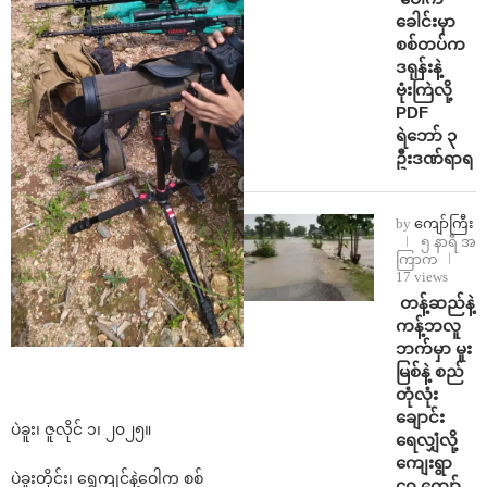
ခေါင်းမှာ
စစ်တပ်က
ဒရုန်းနဲ့
ဗုံးကြဲလို့
PDF
ရဲဘော် ၃
ဦးဒဏ်ရာရ
by
ကျော်ကြီး
၅ နာရီ အ
ကြာက
17 views
⁩ ⁨တန့်ဆည်နဲ့
ကန့်ဘလူ
ဘက်မှာ မူး
မြစ်နဲ့ စည်
တုံလုံး
ချောင်း
ပဲခူး၊ ဇူလိုင် ၁၊ ၂၀၂၅။
ရေလျှံလို့
ကျေးရွာ
ပဲခူးတိုင်း၊ ရွှေကျင်နဲ့ဝေါက စစ်
၄၀ ကျော်