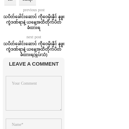
previous post
သပိတ်ခေါင်းဆောင် ကိုဝေမိုးနိုင် နဖူး
ကွဲဒဏ်ရာနဲ့ ယနေ့အထိတိုက်ပိတ်
ခံထားရ
next post
သပိတ်ခေါင်းဆောင် ကိုဝေမိုးနိုင် နဖူး
ကွဲဒဏ်ရာနဲ့ ယနေ့အထိတိုက်ပိတ်
ခံထားရ(ရုပ်/သံ)
LEAVE A COMMENT