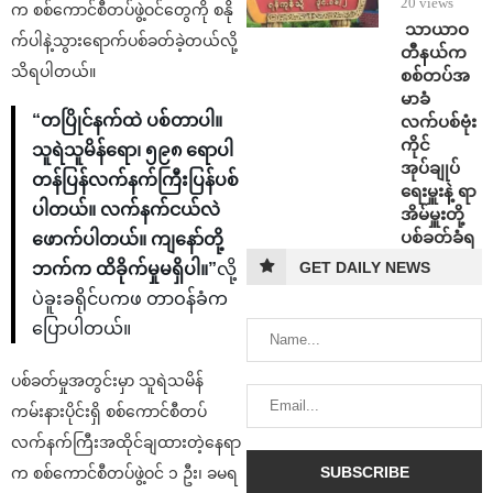
20 views
က စစ်ကောင်စီတပ်ဖွဲ့ဝင်တွေကို စနို
⁩ ⁨သာယာဝ
က်ပါနဲ့သွားရောက်ပစ်ခတ်ခဲ့တယ်လို့
တီနယ်က
သိရပါတယ်။
စစ်တပ်အ
မာခံ
“တပြိုင်နက်ထဲ ပစ်တာပါ။
လက်ပစ်ဗုံး
ကိုင်
သူရဲသူမိန်ရော၊ ၅၉၈ ရောပါ
အုပ်ချုပ်
တန်ပြန်လက်နက်ကြီးပြန်ပစ်
ရေးမှူးနဲ့ ရာ
ပါတယ်။ လက်နက်ငယ်လဲ
အိမ်မှူးတို့
ပစ်ခတ်ခံရ
ဖောက်ပါတယ်။ ကျနော်တို့
GET DAILY NEWS
ဘက်က ထိခိုက်မှုမရှိပါ။”
လို့
ပဲခူးခရိုင်ပကဖ တာဝန်ခံက
ပြောပါတယ်။
ပစ်ခတ်မှုအတွင်းမှာ သူရဲသမိန်
ကမ်းနားပိုင်းရှိ စစ်ကောင်စီတပ်
လက်နက်ကြီးအထိုင်ချထားတဲ့နေရာ
က စစ်ကောင်စီတပ်ဖွဲ့ဝင် ၁ ဦး၊ ခမရ