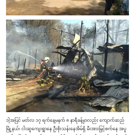
ဒါ့အပြင် မတ်လ ၁၇ ရက်နေ့မနက် ၈ နာရီခန့်မှာလည်း ကျောက်ဆည်
မြို့နယ်၊ ငါးဆူကျေးရွာနေ ဦးစိုးသန်းနေအိမ်ရှိ မီးအားမြှင့်စက်နေ အပူ