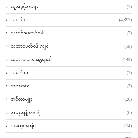
လူ့အခွင့်အရေး
(1)
သတင်း
(4,893)
သတင်းဆောင်းပါး
(7)
သဘာဝပတ်ဝန်းကျင်
(19)
သဘာဝဘေးအန္တရာယ်
(142)
သရော်စာ
(2)
အက်ဆေး
(3)
အင်တာဗျူး
(20)
အညာရနံ့ စာရနံ့
(6)
အတွေးအမြင်
(14)