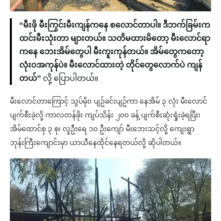
“မီးဖို မီးကြွင်းမီးကျန်ကနေ စလောင်တာပါ။ ဒီဘက်ခြမ်းက
ထင်းမီးသုံးတာ များတယ်။ သတိမထားမိတော့ မီးလောင်ရာ
ကနေ ဘေးအိမ်တွေပါ မီးကူးကုန်တယ်။ အိမ်တွေကတော့
လုံးဝအကုန်ပဲ။ မီးလောင်ထားတဲ့ တိုင်တွေလောက်ပဲ ကျန်
တယ်”
လို့ ပြောပါတယ်။
မီးလောင်တာကြောင့် သွပ်မိုး၊ ပျဥ်ခင်းပျဥ်ကာ နေအိမ် ၃ လုံး မီးလောင်
ပျက်စီးခဲ့လို့ ကာလတန်ဖိုး ကျပ်သိန်း ၂၀၀ ခန့် ပျက်စီးဆုံးရှုံးခဲ့ရပြီး၊
အိမ်ထောင်စု ၃ စု၊ လူဦးရေ ၁၀ ဦးကျော် မီးဘေးသင့်လို့ ကျေးရွာ
ဘုန်းကြီးကျောင်းမှာ ယာယီနေထိုင်နေရတယ်လို့ ဆိုပါတယ်။