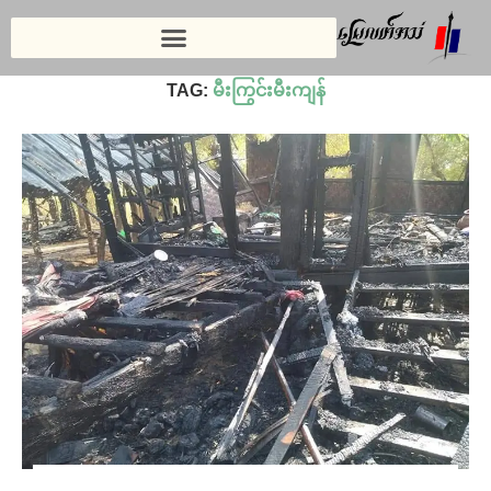
Home
»
မီးကြွင်းမီးကျန်
TAG:
မီးကြွင်းမီးကျန်