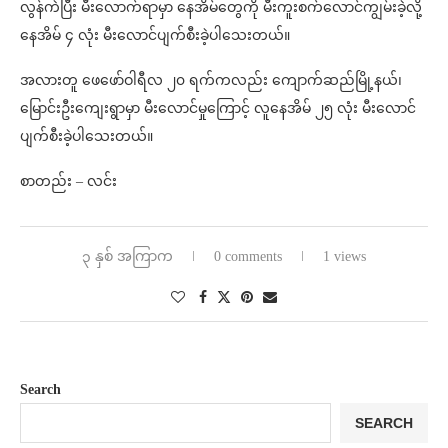
လွန်ကဲပြီး မီးလောက်ရာမှာ နေအိမ်တွေကို မီးကူးစက်လောင်ကျွမ်းခဲ့လို့
နေအိမ် ၄ လုံး မီးလောင်ပျက်စီးခဲ့ပါသေးတယ်။
အလားတူ ဖေဖော်ဝါရီလ ၂၀ ရက်ကလည်း ကျောက်ဆည်မြို့နယ်၊
မြောင်းဦးကျေးရွာမှာ မီးလောင်မှုကြောင့် လူနေအိမ် ၂၅ လုံး မီးလောင်
ပျက်စီးခဲ့ပါသေးတယ်။
စာတည်း – လင်း
၃ နှစ် အကြာက
0 comments
1 views
Search
SEARCH