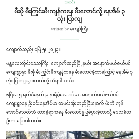
သတင်း
မီးဖို မီးကြွင်းမီးကျန်ကနေ မီးလောင်လို့ နေအိမ် ၃
လုံး ပြာကျ
written by
ကျော်ကြီး
ကျောက်ဆည်၊ ဧပြီ ၅၊ ၂၀၂၃။
မန္တလေးတိုင်းဒေသကြီး၊ ကျောက်ဆည်မြို့နယ်၊ အနောက်မယ်ဇယ်ပင်
ကျေးရွာမှာ မီးဖို မီးကြွင်းမီးကျန်ကနေ မီးလောင်ခဲ့တာကြောင့် နေအိမ် ၃
လုံး ပြာကျသွားတယ်လို့ သိရပါတယ်။
ဧပြီလ ၅ ရက်ဒီမနက် ၉ နာရီခွဲ‌လောက်မှာ အနောက်မယ်ဇယ်ပင်
ကျေးရွာနေ ဦးဝင်းနေအိမ်မှာ ထမင်းအိုးတည်ပြီးနောက် မီးကို ကုန်
အောင်မသတ်ဘဲ ထားခဲ့ရာကနေ မီးလောင်မှုဖြစ်ပွားခဲ့တာလို့ ဒေသခံတ
ဦးက ပြောပါတယ်။