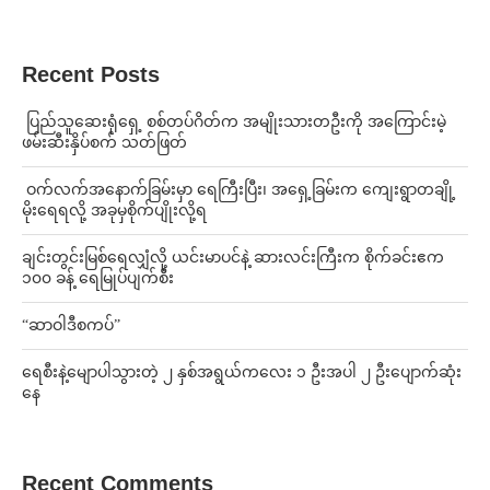
Recent Posts
⁩ ⁨ပြည်သူဆေးရုံရှေ့ စစ်တပ်ဂိတ်က အမျိုးသားတဦးကို အကြောင်းမဲ့
ဖမ်းဆီးနှိပ်စက် သတ်ဖြတ်
⁩ ⁨ဝက်လက်အနောက်ခြမ်းမှာ ရေကြီးပြီး၊ အရှေ့ခြမ်းက ကျေးရွာတချို့
မိုးရေရလို့ အခုမှစိုက်ပျိုးလို့ရ
ချင်းတွင်းမြစ်ရေလျှံလို့ ယင်းမာပင်နဲ့ ဆားလင်းကြီးက စိုက်ခင်းဧက
၁၀၀ ခန့် ရေမြုပ်ပျက်စီး
“ဆာဝါဒီစကပ်”
ရေစီးနဲ့မျောပါသွားတဲ့ ၂ နှစ်အရွယ်ကလေး ၁ ဦးအပါ ၂ ဦးပျောက်ဆုံး
နေ
Recent Comments