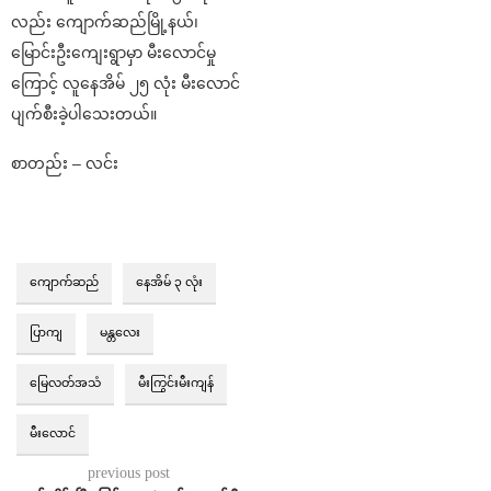
လည်း ကျောက်ဆည်မြို့နယ်၊
မြောင်းဦးကျေးရွာမှာ မီးလောင်မှု
ကြောင့် လူနေအိမ် ၂၅ လုံး မီးလောင်
ပျက်စီးခဲ့ပါသေးတယ်။
စာတည်း – လင်း
ကျောက်ဆည်
နေအိမ် ၃ လုံး
ပြာကျ
မန္တလေး
မြေလတ်အသံ
မီးကြွင်းမီးကျန်
မီးလောင်
previous post