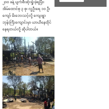
၂၀၀ ခန့် ပျက်စီးဆုံးရှုံးခဲ့ရပြီး၊
အိမ်ထောင်စု ၃ စု၊ လူဦးရေ ၁၀ ဦး
ကျော် မီးဘေးသင့်လို့ ကျေးရွာ
ဘုန်းကြီးကျောင်းမှာ ယာယီနေထိုင်
နေရတယ်လို့ ဆိုပါတယ်။