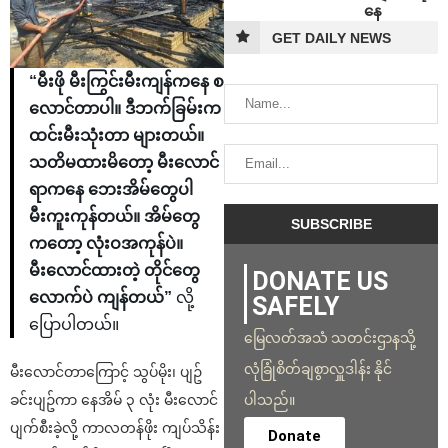
နေ
GET DAILY NEWS
“မီးဖို မီးကြွင်းမီးကျန်ကနေ စ
လောင်တာပါ။ ဒီဘက်ခြမ်းက
ထင်းမီးသုံးတာ များတယ်။
သတိမထားမိတော့ မီးလောင်
ရာကနေ ဘေးအိမ်တွေပါ
မီးကူးကုန်တယ်။ အိမ်တွေ
ကတော့ လုံးဝအကုန်ပဲ။
မီးလောင်ထားတဲ့ တိုင်တွေ
DONATE US
လောက်ပဲ ကျန်တယ်”
လို့
SAFELY
ပြောပါတယ်။
မြေလတ်အသံ သတင်းဌာနသို့
လုံခြုံစိတ်ချစွာလှူဒါန်း နိုင်
မီးလောင်တာကြောင့် သွပ်မိုး၊ ပျဥ်
ပါသည်။
ခင်းပျဥ်ကာ နေအိမ် ၃ လုံး မီးလောင်
ပျက်စီးခဲ့လို့ ကာလတန်ဖိုး ကျပ်သိန်း
Donate