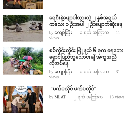
ရေစီးနဲ့မျောပါသွားတဲ့ ၂ နှစ်အရွယ်
ကလေး ၁ ဦးအပါ ၂ ဦးပျောက်ဆုံးနေ
by
ကျော်ကြီး
၁ ရက် အကြာက
11
views
စစ်ကိုင်းတိုင်း မြို့နယ် ၆ ခုက ရေဘေး
ရှောင်ပြည်သူသောင်းချီ အကူအညီ
လိုအပ်နေ
by
ကျော်ကြီး
၁ ရက် အကြာက
31
views
⁨ ⁨“မက်ပလိုင် မက်ပလိုင်”
by
MLAT
၂ ရက် အကြာက
13 views