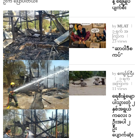
န့် ရေမြုပ်
ဦးက ပြောပါတယ်။
ပျက်စီး
by
MLAT
၁ ရက် အ
ကြာက
23 views
“ဆာဝါဒီစ
ကပ်”
by
ကျော်ကြီး
၁ ရက်
အကြာက
11 views
ရေစီးနဲ့မျော
ပါသွားတဲ့ ၂
နှစ်အရွယ်
ကလေး ၁
ဦးအပါ ၂
ဦး
ပျောက်ဆုံး