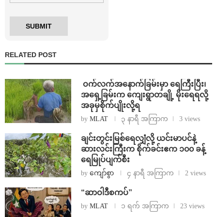
RELATED POST
⁩ ⁨ဝက်လက်အနောက်ခြမ်းမှာ ရေကြီးပြီး၊
အရှေ့ခြမ်းက ကျေးရွာတချို့ မိုးရေရလို့
အခုမှစိုက်ပျိုးလို့ရ
by
MLAT
၃ နာရီ အကြာက
3 views
ချင်းတွင်းမြစ်ရေလျှံလို့ ယင်းမာပင်နဲ့
ဆားလင်းကြီးက စိုက်ခင်းဧက ၁၀၀ ခန့်
ရေမြုပ်ပျက်စီး
by
ကျော်စွာ
၄ နာရီ အကြာက
2 views
“ဆာဝါဒီစကပ်”
by
MLAT
၁ ရက် အကြာက
23 views