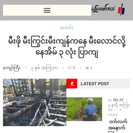
သတင်း
မီးဖို မီးကြွင်းမီးကျန်ကနေ မီးလောင်လို့
နေအိမ် ၃ လုံး ပြာကျ
ကျော်ကြီး
၃ နှစ် အကြာက
0
1
LATEST POST
by
MLAT
၃ နာရီ အကြာ
က
3
views
⁩ ⁨ဝက်လက်
အနောက်