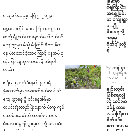
ခြမ်းမှာ
ရေကြီးပြီး၊
အရှေ့ခြမ်း
ကျောက်ဆည်၊ ဧပြီ ၅၊ ၂၀၂၃။
က ကျေးရွာ
တချို့
မန္တလေးတိုင်းဒေသကြီး၊ ကျောက်
မိုးရေရလို့
ဆည်မြို့နယ်၊ အနောက်မယ်ဇယ်ပင်
အခုမှ
စိုက်ပျိုးလို့
ကျေးရွာမှာ မီးဖို မီးကြွင်းမီးကျန်က
ရ
နေ မီးလောင်ခဲ့တာကြောင့် နေအိမ် ၃
လုံး ပြာကျသွားတယ်လို့ သိရပါ
by
ကျော်စွာ
တယ်။
၄ နာရီ အ
ကြာက
2
views
ဧပြီလ ၅ ရက်ဒီမနက် ၉ နာရီ
ချင်းတွင်း
ခွဲ‌လောက်မှာ အနောက်မယ်ဇယ်ပင်
မြစ်ရေလျှံ
ကျေးရွာနေ ဦးဝင်းနေအိမ်မှာ
လို့ ယင်းမာ
ပင်နဲ့ ဆား
ထမင်းအိုးတည်ပြီးနောက် မီးကို ကုန်
လင်းကြီးက
အောင်မသတ်ဘဲ ထားခဲ့ရာကနေ
စိုက်ခင်း
မီးလောင်မှုဖြစ်ပွားခဲ့တာလို့ ဒေသခံတ
ဧက ၁၀၀ ခ