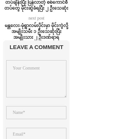
တပ်ချိန်းပြီး ပြန်လာတဲ့ စစ်ကောင်စီ
တပ်တွေ မိုင်းဆွဲခံရပြီး ၂ ဦးသေဆုံး
next post
မန္တလေး-မုံရွာလမ်းပိုင်းမှာ မိုင်းကွဲလို့
အမျိုးသမီး ၁ ဦးသေဆုံးပြီး
အမျိုးသား ၂ ဦးဒဏ်ရာရ
LEAVE A COMMENT