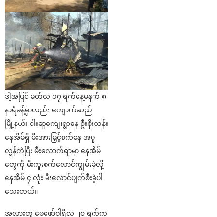
ဒါ့အပြင် မတ်လ ၁၇ ရက်နေ့မနက် ၈
နာရီခန့်မှာလည်း ကျောက်ဆည်
မြို့နယ်၊ ငါးဆူကျေးရွာနေ ဦးစိုးသန်း
နေအိမ်ရှိ မီးအားမြှင့်စက်နေ အပူ
လွန်ကဲပြီး မီးလောက်ရာမှာ နေအိမ်
တွေကို မီးကူးစက်လောင်ကျွမ်းခဲ့လို့
နေအိမ် ၄ လုံး မီးလောင်ပျက်စီးခဲ့ပါ
သေးတယ်။
အလားတူ ဖေဖော်ဝါရီလ ၂၀ ရက်က