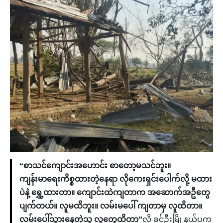
“စာသင်ကျောင်းအဟောင်း စာတော့မသင်ဘူး။
ကျန်းမာရေးကိစ္စထားတဲ့နေရာ လိုကေးရှင်းပေါက်လို့ မထား
ပဲနဲ့ ရွှေ့ထားတာ။ ကျောင်းထဲကျတာက အဆောက်အဦတွေ
ပျက်တယ်။ လူမထိဘူး။ လမ်းမပေါ် ကျတာမှ လူထိတာ။
လမ်းပေါ်သွားနေတဲ့သူ လူတွေထိတာ”
လို့ ခင်ဦးမြို့နယ်ပက