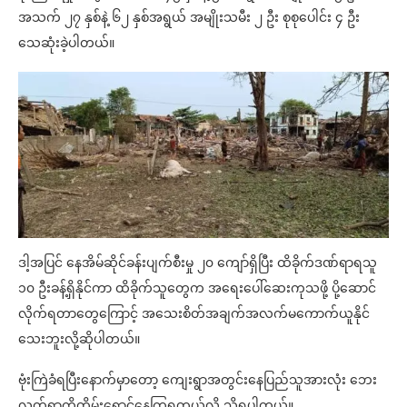
အသက် ၂၇ နှစ်နဲ့ ၆၂ နှစ်အရွယ် အမျိုးသမီး ၂ ဦး စုစုပေါင်း ၄ ဦး
သေဆုံးခဲ့ပါတယ်။
ဒါ့အပြင် နေအိမ်ဆိုင်ခန်းပျက်စီးမှု ၂၀ ကျော်ရှိပြီး ထိခိုက်ဒဏ်ရာရသူ
၁၀ ဦးခန့်ရှိနိုင်ကာ ထိခိုက်သူတွေက အရေးပေါ်ဆေးကုသဖို့ ပို့ဆောင်
လိုက်ရတာတွေကြောင့် အသေးစိတ်အချက်အလက်မကောက်ယူနိုင်
သေးဘူးလို့ဆိုပါတယ်။
ဗုံးကြဲခံရပြီးနောက်မှာတော့ ကျေးရွာအတွင်းနေပြည်သူအားလုံး ဘေး
လွတ်ရာကိုတိမ်းရှောင်နေကြရတယ်လို့ သိရပါတယ်။