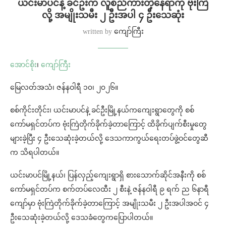
ယင်းမာပင်နဲ့ ခင်ဦးက လူစည်ကားတဲ့နေရာကို ဗုံးကြဲ
လို့ အမျိုးသမီး ၂ ဦးအပါ ၄ ဦးသေဆုံး
written by
ကျော်ကြီး
အောင်စိုး
၊
ကျော်ကြီး
မြေလတ်အသံ၊ ဇန်နဝါရီ ၁၀၊ ၂၀၂၆။
စစ်ကိုင်းတိုင်း၊ ယင်းမာပင်နဲ့ ခင်ဦးမြို့နယ်ကကျေးရွာတွေကို စစ်
ကော်မရှင်တပ်က ဗုံးကြဲတိုက်ခိုက်ခဲ့တာကြောင့် ထိခိုက်ပျက်စီးမှုတွေ
များခဲ့ပြီး ၄ ဦးသေဆုံးခဲ့တယ်လို့ ဒေသကာကွယ်ရေးတပ်ဖွဲ့ဝင်တွေဆီ
က သိရပါတယ်။
ယင်းမာပင်မြို့နယ်၊ ပြန်လှည့်ကျေးရွာရှိ စားသောက်ဆိုင်အနီးကို စစ်
ကော်မရှင်တပ်က စက်တပ်လေထီး ၂ စီးနဲ့ ဇန်နဝါရီ ၉ ရက် ည ၆နာရီ
ကျော်မှာ ဗုံးကြဲတိုက်ခိုက်ခဲ့တာကြောင့် အမျိုးသမီး ၂ ဦးအပါအဝင် ၄
ဦးသေဆုံးခဲ့တယ်လို့ ဒေသခံတွေကပြောပါတယ်။