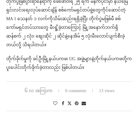
တိုက်ပွဲဖြစ်ပွားရာနေရာကို ဖေဖော်ဝါရီ ၂၅ ရက် မနက်ပိုင်းမှာ နယ်မြေ
ရှင်းလင်းရေးလုပ်ဆောင်ချိန် စစ်ကော်မရှင်တပ်ဖွဲ့တွေကိုင်ဆောင်တဲ့
MA 1 သေနတ် ၁ လက်ကိုသိမ်းဆည်းရရှိခဲ့ပြီး တိုက်ပွဲမဖြစ်မီ စစ်
ကော်မရှင်တပ်သားတွေ မီးရှို့ခဲ့တာကြောင့် မြို့အနောက်ဘက်ရှိ
ဆန်စက် ၂ လုံး၊ စျေးဆိုင် ၂ ဆိုင်နဲ့နေအိမ် ၅ လုံးမီးလောင်ပျက်စီးခဲ့
တယ်လို့ သိရပါတယ်။
တိုက်ခိုက်မှုကို ခင်ဦးမြို့နယ်ပကဖ၊ UG အဖွဲ့များနဲ့တိုက်နယ်ပကဖတို့က
ပူးပေါင်းတိုက်ခိုက်ခဲ့တာလည်း ဖြစ်ပါတယ်။
၆ လ အကြာက
0 comments
13 views