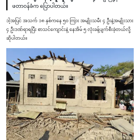
ဖတာဝန်ခံက ပြောပါတယ်။
ဒါ့အပြင် အသက် ၁၈ နှစ်ကနေ ၅၀ ကြား အမျိုးသမီး ၄ ဦးနဲ့အမျိုးသား
၄ ဦးဒဏ်ရာရပြီး စာသင်ကျောင်းနဲ့ နေအိမ် ၅ လုံးခန့်ပျက်စီးခဲ့တယ်လို့
ဆိုပါတယ်။