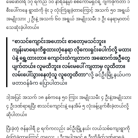
ဖေဖော်ဝါရီ ၁၇ ရက်ည ၁၀ နာရီခန့်မှာ စစ်ကော်မရှင်ရဲ့ ဂျက်ဖိုက်တာ ၁
စီးပေါ်ကနေ ရွာထဲကို ဗုံး ၃ လုံးကြဲချခဲ့တာကြောင့် အသက် ၅၀ အရွယ်
အမျိုးသား ၂ ဦးနဲ့ အသက် ၆၀ အရွယ် အမျိုးသမီး ၁ ဦး နေရာမှာတင်
သေဆုံးခဲ့ပါတယ်။
“စာသင်ကျောင်းအဟောင်း စာတော့မသင်ဘူး။
ကျန်းမာရေးကိစ္စထားတဲ့နေရာ လိုကေးရှင်းပေါက်လို့ မထား
ပဲနဲ့ ရွှေ့ထားတာ။ ကျောင်းထဲကျတာက အဆောက်အဦတွေ
ပျက်တယ်။ လူမထိဘူး။ လမ်းမပေါ် ကျတာမှ လူထိတာ။
လမ်းပေါ်သွားနေတဲ့သူ လူတွေထိတာ”
လို့ ခင်ဦးမြို့နယ်ပက
ဖတာဝန်ခံက ပြောပါတယ်။
ဒါ့အပြင် အသက် ၁၈ နှစ်ကနေ ၅၀ ကြား အမျိုးသမီး ၄ ဦးနဲ့အမျိုးသား
၄ ဦးဒဏ်ရာရပြီး စာသင်ကျောင်းနဲ့ နေအိမ် ၅ လုံးခန့်ပျက်စီးခဲ့တယ်လို့
ဆိုပါတယ်။
ပြီးခဲ့တဲ့ ဇန်နဝါရီ ၉ ရက်ကလည်း ခင်ဦးမြို့နယ်၊ လယ်သစ်ကျေးရွာကို
ဗုံးကြဲခဲ့တာကြောင့် ကလေး ၂ ဦးအပါအဝင် ၅ ဦးထိခိုက်ဒဏ်ရာရခဲ့