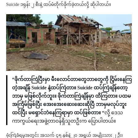
Suicide ဒရုန်း ၂ စီးနဲ့ ထပ်မံတိုက်ခိုက်ခဲ့တယ်လို့ ဆိုပါတယ်။
“ဖိုက်တာကြဲပြီးမှာ မီးလောင်တာတွေဘာတွေကို ငြှိမ်းနေကြ
တဲ့အချိန် Suicide နဲ့ထပ်ကြဲတာ။ Suicide ထပ်ကြဲချိန်တော့
ဘာမှ မဖြစ်လိုက်ဘူး။ ဖိုက်တာကြဲချိန်မှာ ထိကြတာ။ ပထမ
အကြိမ်ဖြစ်ပြီး အေးအေးဆေးဆေးဆိုပြီ ဘာမှမလုပ်ဘူး
ထင်ပြီး မရှောင်ဘဲနေကြရာမှာ ထပ်ဖြစ်တာ။ “
လို့ ဒေသ
ကာကွယ်ရေးအဖွဲ့တာဝန်ရှိသူတဦးက ပြောပါတယ်။
ဗုံးကြဲခံရမှုအတွင်း အသက် ၄၅ နှစ်နဲ့ ၂၀ အရွယ် အမျိုးသား ၂ ဦး၊