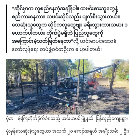
“ဆိုင်မှာက လူစည်နေတဲ့အချိန်ပါ။ ထမင်းစားသူတွေနဲ့
စည်ကားနေတာ။ ထမင်းဆိုင်လည်း ပျက်စီးသွားတယ်။
သေဆုံးသူတွေက ဆိုင်ကလူတွေဗျ။ ခရီးသွားကားသမား ၁
ယောက်ပါတယ်။ တိုက်ပွဲမရှိဘဲ ပြည်သူတွေကို
အကြောင်းမဲ့သတ်ဖြတ်နေတာ”
လို့ ယင်းမာပင်ဒေသခံ
တော်လှန်ရေး တပ်ဖွဲ့ဝင်တဦးက ပြောပါတယ်။
ပုံစာ – ဗုံးကြဲတိုက်ခိုက်ခံရသည့် ယင်းမာပင်မြို့နယ်၊ ပြန်လှည့်ကျေးရွာ။
ဗုံးမှန်သေဆုံးခဲ့သူတွေဟာ အသက် ၂၀ ကျော်အရွယ် အမျိုးသမီး ၂ ဦး၊