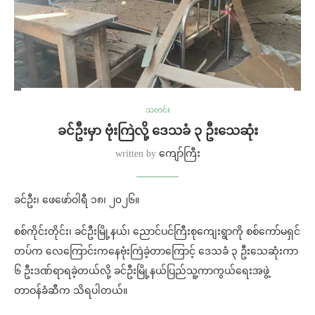
သတင်း
ခင်ဦးမှာ ဗုံးကြဲလို့ ဒေသခံ ၃ ဦးသေဆုံး
written by
ကျော်ကြီး
ခင်ဦး၊ ဖေဖော်ဝါရီ ၁၈၊ ၂၀၂၆။
စစ်ကိုင်းတိုင်း၊ ခင်ဦးမြို့နယ်၊ ညောင်ပင်ကြီးစုကျေးရွာကို စစ်ကော်မရှင်
တပ်က လေကြောင်းကနေဗုံးကြဲခဲ့တာကြောင့် ဒေသခံ ၃ ဦးသေဆုံးကာ
၆ ဦးဒဏ်ရာရခဲ့တယ်လို့ ခင်ဦးမြို့နယ်ပြည်သူ့ကာကွယ်ရေးအဖွဲ့
တာဝန်ခံဆီက သိရပါတယ်။