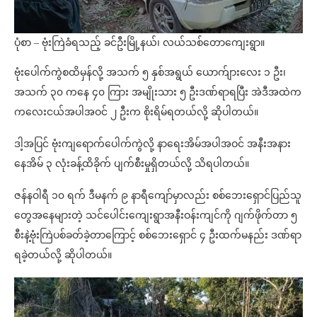
ပုံစာ – ဗုံးကြဲခံရသည့် ခင်ဦးမြို့နယ်၊ လယ်သစ်တောကျေးရွာ။
ဗုံးပေါက်ကွဲစထိမှန်လို့ အသက် ၅ နှစ်အရွယ် ယောက်ျားလေး ၁ ဦး၊
အသက် ၃၀ ကနေ ၄၀ ကြား အမျိုးသား ၅ ဦးဒဏ်ရာရပြီး အဲဒီအထဲက
ကလေးငယ်အပါအဝင် ၂ ဦးက စိုးရိမ်ရတယ်လို့ ဆိုပါတယ်။
ဒါ့အပြင် ဗုံးကျရောက်ပေါက်ကွဲလို့ နာရေးအိမ်အပါအဝင် အနီးအနား
နေအိမ် ၃ လုံးခန့်ထိခိုက် ပျက်စီးမှုရှိတယ်လို့ သိရပါတယ်။
ဇန်နဝါရီ ၁၀ ရက် ဒီမနက် ၉ နာရီကျော်မှာလည်း စစ်ဘေးရှောင်ပြည်သူ
တွေအနေများတဲ့ သင်ပေါင်းကျေးရွာအနီးဝန်းကျင်ကို ဂျက်ဖိုက်တာ ၅
စီးနဲ့ဗုံးကြဲပစ်ခတ်ခဲ့တာကြောင့် စစ်ဘေးရှောင် ၄ ဦးထက်မနည်း ဒဏ်ရာ
ရခဲ့တယ်လို့ ဆိုပါတယ်။