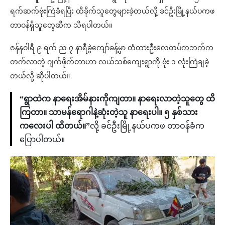
ရက်ဆက်ဗုံးကြဲခံရပြီး ထိခိုက်သူတွေများခဲ့တယ်လို့ ခင်ဦးမြို့နယ်ပကဖ
တာဝန်ရှိသူတွေဆီက သိရပါတယ်။
ဇန်နဝါရီ ၉ ရက် ည ၇ နာရီခွဲကျော်ခန့်မှာ တံတားဦးလေတပ်ကဘက်က
တက်လာတဲ့ ဂျက်ဖိုက်တာဟာ လယ်သစ်ကျေးရွာကို ဗုံး ၁ လုံးကြဲချခဲ့
တယ်လို့ ဆိုပါတယ်။
“ရွာထဲက နာရေးအိမ်နားကိုကျတာ။ နာရေးလာတဲ့သူတွေ ထိ
ကြတာ။ သာမန်ရောဂါနဲ့ဆုံးတဲ့သူ နာရေးပါ။ ၅ နှစ်သား
ကလေးပါ ထိတယ်။”
လို့ ခင်ဦးမြို့နယ်ပကဖ တာဝန်ခံက
ပြောပါတယ်။