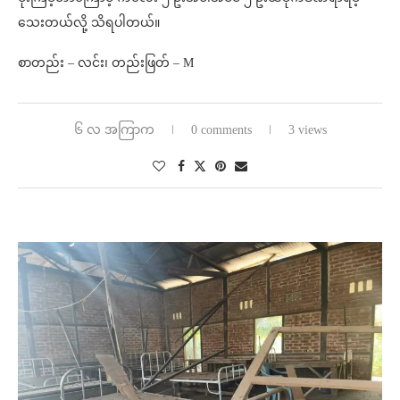
သေးတယ်လို့ သိရပါတယ်။
စာတည်း – လင်း၊ တည်းဖြတ် – M
၆ လ အကြာက
0 comments
3 views