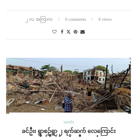
၂ လ အကြာက
0 comments
8 views
သတင်း
ခင်ဦး၊ ရွာစဥ်ရွာ ၂ ရက်ဆက် လေကြောင်း