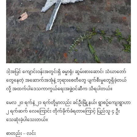
ဒါ့အပြင် ကျောင်းဝန်းအတွင်းရှိ ဓမ္မာရုံ၊ ဆွမ်းစားဆောင်၊ သံဃာတော်
တွေနေတဲ့ အဆောက်အအုံနဲ့ ဘုရားစေတီတွေ ပျက်စီးမှုတွေရှိခဲ့တယ်
လို့ အထက်ပါဒေသကာကွယ်ရေးအဖွဲ့ဝင်ဆီက သိရပါတယ်။
မေလ ၂၀ ရက်နဲ့ ၂၁ ရက်တို့မှာလည်း ခင်ဦးမြို့နယ်၊ ရွာစဥ်ကျေးရွာဟာ
၂ ရက်ဆက် လေကြောင်း တိုက်ခိုက်ခံရတာကြောင့် ပြည်သူ ၄ ဦး
သေဆုံးခဲ့ပါသေးတယ်။
စာတည်း – လင်း