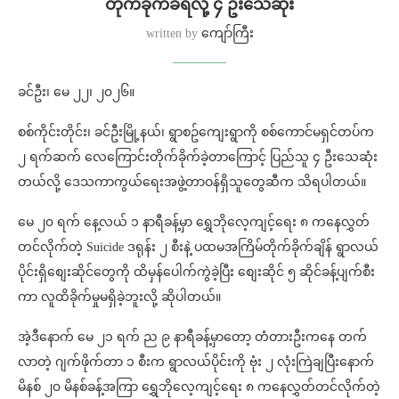
တိုက်ခိုက်ခံရလို့ ၄ ဦးသေဆုံး
written by
ကျော်ကြီး
ခင်ဦး၊ မေ ၂၂၊ ၂၀၂၆။
စစ်ကိုင်းတိုင်း၊ ခင်ဦးမြို့နယ်၊ ရွာစဥ်ကျေးရွာကို စစ်ကောင်မရှင်တပ်က
၂ ရက်ဆက် လေကြောင်းတိုက်ခိုက်ခဲ့တာကြောင့် ပြည်သူ ၄ ဦးသေဆုံး
တယ်လို့ ဒေသကာကွယ်ရေးအဖွဲ့တာဝန်ရှိသူတွေဆီက သိရပါတယ်။
မေ ၂၀ ရက် နေ့လယ် ၁ နာရီခန့်မှာ ရွှေဘိုလေ့ကျင့်ရေး ၈ ကနေလွှတ်
တင်လိုက်တဲ့ Suicide ဒရုန်း ၂ စီးနဲ့ ပထမအကြိမ်တိုက်ခိုက်ချိန် ရွာလယ်
ပိုင်းရှိစျေးဆိုင်တွေကို ထိမှန်ပေါက်ကွဲခဲ့ပြီး စျေးဆိုင် ၅ ဆိုင်ခန့်ပျက်စီး
ကာ လူထိခိုက်မှုမရှိခဲ့ဘူးလို့ ဆိုပါတယ်။
အဲ့ဒီနောက် မေ ၂၁ ရက် ည ၉ နာရီခန့်မှာတော့ တံတားဦးကနေ တက်
လာတဲ့ ဂျက်ဖိုက်တာ ၁ စီးက ရွာလယ်ပိုင်းကို ဗုံး ၂ လုံးကြဲချပြီးနောက်
မိနစ် ၂၀ မိနစ်ခန့်အကြာ ရွှေဘိုလေ့ကျင့်ရေး ၈ ကနေလွှတ်တင်လိုက်တဲ့