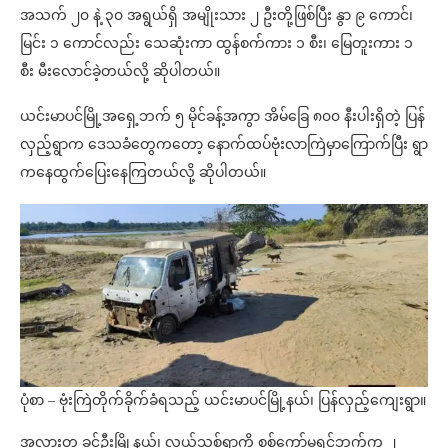
အသက် ၂၀ နဲ့ ၃၀ အရွယ်ရှိ အမျိုးသား ၂ ဦးတို့ဖြစ်ပြီး နွာ ၉‌ ကောင်၊
မြင်း ၁ ကောင်‌လည်း သေဆုံးကာ ထွန်စက်ကား ၁ စီး၊ မြေတူးကား ၁
စီး မီးလောင်ခဲ့တယ်လို့ ဆိုပါတယ်။
ယင်းမာပင်မြို့အရှေ့ဘက် ၅ မိုင်ခန့်အကွာ အိမ်ခြေ ၈၀၀ နီးပါးရှိတဲ့ ပြန်
လှည့်ရွာက ဒေသခံတွေကတော့ နောက်ထပ်ဗုံးလာကြဲမှာကြောက်ပြီး ရွာ
ကနေထွက်ပြေးနေကြတယ်လို့ ဆိုပါတယ်။
ပုံစာ – ဗုံးကြဲတိုက်ခိုက်ခံရသည့် ယင်းမာပင်မြို့နယ်၊ ပြန်လှည့်ကျေးရွာ။
အလားတူ ခင်ဦးမြို့နယ်၊ လယ်သစ်ရွာကို စစ်ကော်မရှင်ဘက်က ၂