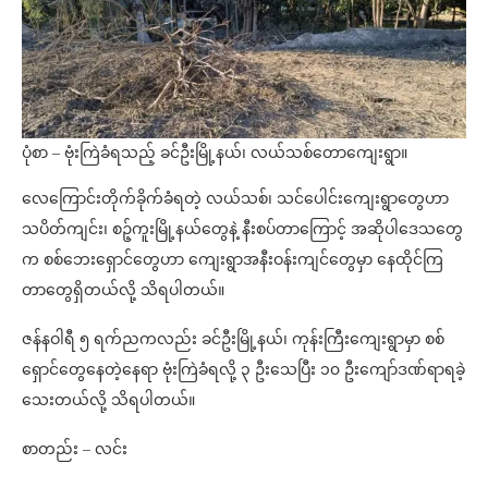
ပုံစာ – ဗုံးကြဲခံရသည့် ခင်ဦးမြို့နယ်၊ လယ်သစ်တောကျေးရွာ။
လေကြောင်းတိုက်ခိုက်ခံရတဲ့ လယ်သစ်၊ သင်ပေါင်းကျေးရွာတွေဟာ
သပိတ်ကျင်း၊ စဉ့်ကူးမြို့နယ်တွေနဲ့ နီးစပ်တာကြောင့် အဆိုပါဒေသတွေ
က စစ်ဘေးရှောင်တွေဟာ ကျေးရွာအနီးဝန်းကျင်တွေမှာ နေထိုင်ကြ
တာတွေရှိတယ်လို့ သိရပါတယ်။
ဇန်နဝါရီ ၅ ရက်ညကလည်း ခင်ဦးမြို့နယ်၊ ကုန်းကြီးကျေးရွာမှာ စစ်
ရှောင်တွေနေတဲ့နေရာ ဗုံးကြဲခံရလို့ ၃ ဦးသေပြီး ၁၀ ဦးကျော်ဒဏ်ရာရခဲ့
သေးတယ်လို့ သိရပါတယ်။
စာတည်း – လင်း