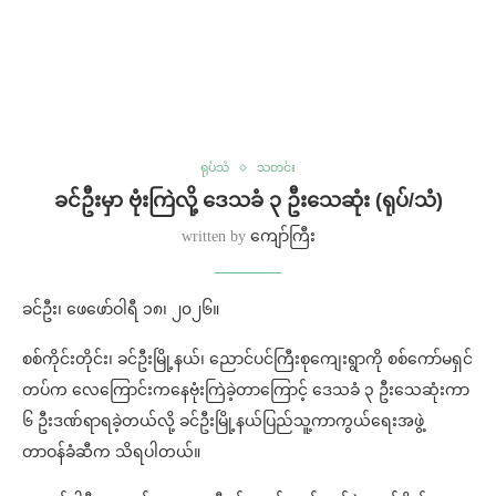
ရုပ်သံ
သတင်း
ခင်ဦးမှာ ဗုံးကြဲလို့ ဒေသခံ ၃ ဦးသေဆုံး (ရုပ်/သံ)
written by
ကျော်ကြီး
ခင်ဦး၊ ဖေဖော်ဝါရီ ၁၈၊ ၂၀၂၆။
စစ်ကိုင်းတိုင်း၊ ခင်ဦးမြို့နယ်၊ ညောင်ပင်ကြီးစုကျေးရွာကို စစ်ကော်မရှင်
တပ်က လေကြောင်းကနေဗုံးကြဲခဲ့တာကြောင့် ဒေသခံ ၃ ဦးသေဆုံးကာ
၆ ဦးဒဏ်ရာရခဲ့တယ်လို့ ခင်ဦးမြို့နယ်ပြည်သူ့ကာကွယ်ရေးအဖွဲ့
တာဝန်ခံဆီက သိရပါတယ်။