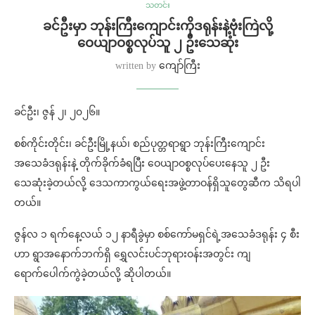
သတင်း
ခင်ဦးမှာ ဘုန်းကြီးကျောင်းကိုဒရုန်းနဲ့ဗုံးကြဲလို့
ဝေယျာဝစ္စလုပ်သူ ၂ ဦးသေဆုံး
written by
ကျော်ကြီး
ခင်ဦး၊ ဇွန် ၂၊ ၂၀၂၆။
စစ်ကိုင်းတိုင်း၊ ခင်ဦးမြို့နယ်၊ စည်ပုတ္တရာရွာ ဘုန်းကြီးကျောင်း
အသေခံဒရုန်းနဲ့ တိုက်ခိုက်ခံရပြီး ဝေယျာဝစ္စလုပ်ပေးနေသူ ၂ ဦး
သေဆုံးခဲ့တယ်လို့ ဒေသကာကွယ်ရေးအဖွဲ့တာဝန်ရှိသူတွေဆီက သိရပါ
တယ်။
ဇွန်လ ၁ ရက်နေ့လယ် ၁၂ နာရီခွဲမှာ စစ်ကော်မရှင်ရဲ့အသေခံဒရုန်း ၄ စီး
ဟာ ရွာအနောက်ဘက်ရှိ ရွှေလင်းပင်ဘုရားဝန်းအတွင်း ကျ
ရောက်ပေါက်ကွဲခဲ့တယ်လို့ ဆိုပါတယ်။