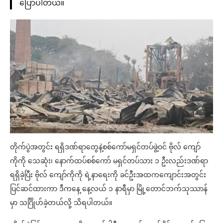
ပြောပါတယ်။
တိုက်ပွဲအတွင်း ရရှိဒဏ်ရာတွေနဲ့စစ်ကော်မရှင်တပ်ဖွဲ့ဝင် ဗိုလ် ကျော်
ကိုကို သေဆုံး၊ နောက်ထပ်စစ်ကော် မရှင်တပ်သား ၁ ဦးလည်းဒဏ်ရာ
ရရှိခဲ့ပြီး ဗိုလ် ကျော်ကိုကို ရဲ့နာရေးကို ခင်ဦးအထကကျောင်းအတွင်း
ပြင်ဆင်ထားကာ ဒီကနေ့ နေ့လယ် ၁ နာရီမှာ မြို့တောင်ဘက်သုဿာန်
မှာ သင်္ဂြိုဟ်ခဲ့တယ်လို့ သိရပါတယ်။