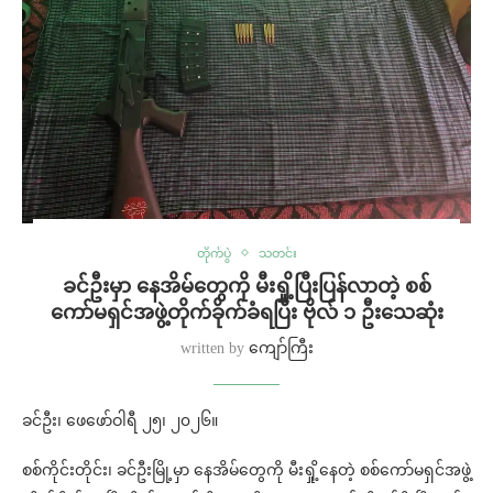
တိုက်ပွဲ
သတင်း
ခင်ဦးမှာ နေအိမ်တွေကို မီးရှို့ပြီးပြန်လာတဲ့ စစ်
ကော်မရှင်အဖွဲ့တိုက်ခိုက်ခံရပြီး ဗိုလ် ၁ ဦးသေဆုံး
written by
ကျော်ကြီး
ခင်ဦး၊ ဖေဖော်ဝါရီ ၂၅၊ ၂၀၂၆။
စစ်ကိုင်းတိုင်း၊ ခင်ဦးမြို့မှာ နေအိမ်တွေကို မီးရှို့နေတဲ့ စစ်ကော်မရှင်အဖွဲ့