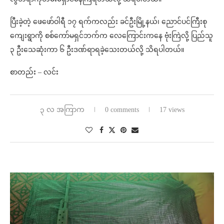
ပြီးခဲ့တဲ့ ဖေဖော်ဝါရီ ၁၇ ရက်ကလည်း ခင်ဦးမြို့နယ်၊ ညောင်ပင်ကြီးစု
ကျေးရွာကို စစ်ကော်မရှင်ဘက်က လေကြောင်းကနေ ဗုံးကြဲလို့ ပြည်သူ
၃ ဦးသေဆုံးကာ ၆ ဦးဒဏ်ရာရခဲ့သေးတယ်လို့ သိရပါတယ်။
စာတည်း – လင်း
၃ လ အကြာက
0 comments
17 views