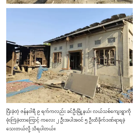
ပြီးခဲ့တဲ့ ဇန်နဝါရီ ၉ ရက်ကလည်း ခင်ဦးမြို့နယ်၊ လယ်သစ်ကျေးရွာကို
ဗုံးကြဲခဲ့တာကြောင့် ကလေး ၂ ဦးအပါအဝင် ၅ ဦးထိခိုက်ဒဏ်ရာရခဲ့
သေးတယ်လို့ သိရပါတယ်။