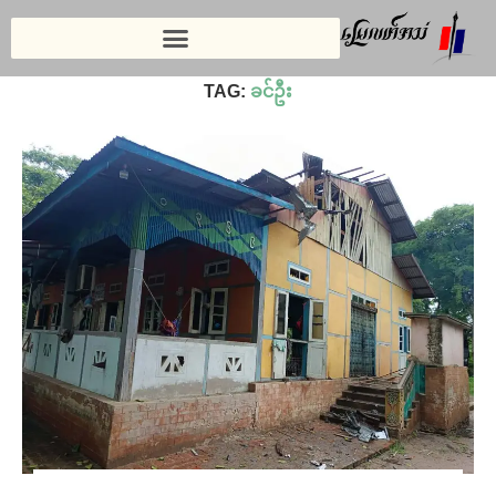
Home
»
ခင်ဦး
TAG:
ခင်ဦး