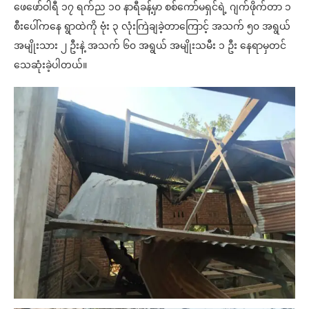
ဖေဖော်ဝါရီ ၁၇ ရက်ည ၁၀ နာရီခန့်မှာ စစ်ကော်မရှင်ရဲ့ ဂျက်ဖိုက်တာ ၁
စီးပေါ်ကနေ ရွာထဲကို ဗုံး ၃ လုံးကြဲချခဲ့တာကြောင့် အသက် ၅၀ အရွယ်
အမျိုးသား ၂ ဦးနဲ့ အသက် ၆၀ အရွယ် အမျိုးသမီး ၁ ဦး နေရာမှတင်
သေဆုံးခဲ့ပါတယ်။