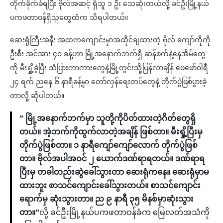
တိုက်ခိုက်ခံရပြီး ဗိုလ်အဆင့် ရှိသူ ၁ ဦး သေဆုံးတယ်လို့ ခင်ဦးမြို့နယ်
ပကဖတာဝန်ရှိသူတွေထံက သိရပါတယ်။
ဆေးရုံကြီးအနီး အထကကျောင်းမှာအထိုင်ချထားတဲ့ ဗိုလ် ကျော်ကိုကို
ဦးစီး အင်အား ၄၀ ခန့်ဟာ မြို့အနောက်ဘက်ရှိ ဆန်စက်နဲ့နေအိမ်တွေ
ကို မီးရှို့ခဲ့ပြီး သံပြားကာကားတွေနဲ့မြို့တွင်းသို့ပြန်လာချိန် ဖေဖော်ဝါရီ
၂၄ ရက် ညနေ ၆ နာရီခန့်မှာ တော်လှန်ရေးတပ်တွေနဲ့ တိုက်ပွဲဖြစ်ပွားခဲ့
တာလို့ ဆိုပါတယ်။
” မြို့အနောက်ဘက်မှာ သူတို့ကိုပိတ်ထားတဲ့ဂိတ်တွေရှိ
တယ်။ အဲ့ဘက်ကိုထွက်လာတဲ့အချိန် ဖြစ်တာ။ မီးရှို့ပြီးမှ
တိုက်ပွဲဖြစ်တာ။ ၁ နာရီကျော်ကျော်လောက် တိုက်ပွဲဖြစ်
တာ။ ဗိုလ်အပါအဝင် ၂ ယောက်ဒဏ်ရာရတယ်။ ဒဏ်ရာရ
ပြီးမှ တခါတည်းဆွဲခေါ်သွားတာ ဆေးရုံကနေ။ ဆေးရုံမှာမ
ထားဘူး စာသင်ကျောင်းခေါ်သွားတယ်။ စာသင်ကျောင်း
ရောက်မှ ဆုံးသွားတာ။ ည ၉ နာရီ ၃၅ မိနစ်မှာဆုံးသွား
တာ။”
လို့ ခင်ဦးမြို့နယ်ပကဖတာဝန်ခံက မြေလတ်အသံကို