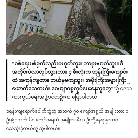
“စစ်ရေးပစ်မှတ်လည်းမဟုတ်ဘူး။ ဘာမှမဟုတ်ဘူး။ ဒီ
အတိုင်းပဲလာလုပ်သွားတာ။ ၄ စီးလုံးက ဘုန်းကြီးကျောင်း
ထဲ အကုန်ကျတာ။ ဘယ်မှမကျဘူး။ အဖိုးကြီးအဖွားကြီး ၂
ယောက်သေတယ်။ ဝေယျာဝစ္စလုပ်ပေးနေသူတွေ”
လို့ ဒေသ
ကာကွယ်ရေးအဖွဲ့ဝင်တဦးက ပြောပါတယ်။
ဒရုန်းကျရောက်ပေါက်ကွဲတဲ့ အသက် ၇၀ ကျော်အရွယ် အမျိုးသား ၁
ဦးနဲ့အသက် ၆၀ ကျော်အရွယ် အမျိုးသမီး ၁ ဦးတို့နေရာမှာတင်
သေဆုံးခဲ့တယ်လို့ ဆိုပါတယ်။