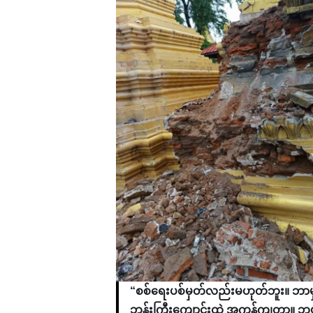
“စစ်ရေးပစ်မှတ်လည်းမဟုတ်ဘူး။ ဘာမှ
ဘုန်းကြီးကျောင်းထဲ အကုန်ကျတာ။ ဘ