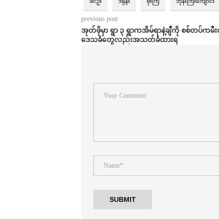
ခင်ဦး
ဒရုန်း
ဗုံးကြဲ
ဘုန်းကြီးကျောင်း
previous post
အုတ်ဖိုမှာ ရွာ ၃ ရွာကအိမ်ရာနဲ့ချီကို စစ်တပ်ကမီးထပ
ဒေသခံတွေလည်းအသတ်ခံထားရ