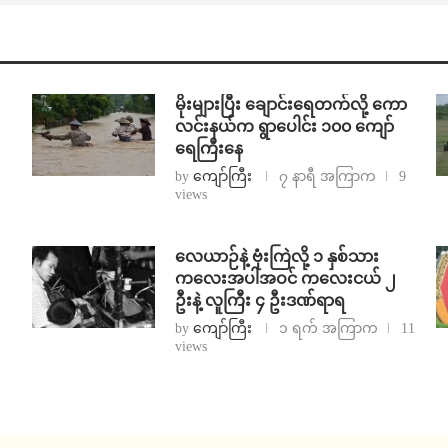
⁨မိုးများပြီး ချောင်းရေတက်လို့ ကော
လင်းနယ်က ရွာပေါင်း ၁၀၀ ကျော်
ရေကြီးနေ
by
ကျော်ကြီး
၇ နာရီ အကြာက
9
views
⁨လေယာဉ်နဲ့ ဗုံးကြဲလို့ ၁ နှစ်သား
ကလေးအပါအဝင် ကလေးငယ် ၂
ဦးနဲ့ လူကြီး ၄ ဦးဒဏ်ရာရ
by
ကျော်ကြီး
၁ ရက် အကြာက
11
views