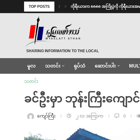
TOP POSTS
ကိုရီးယားက ၈၈၈၈ အကြိုပွဲကို ကိုရီးယား
MYAELATT ATHAN
SHARING INFORMATION TO THE LOCAL
မူလ
သတင်း
ရုပ်သံ
ဆောင်းပါး
MUL
သတင်း
ခင်ဦးမှာ ဘုန်းကြီးကျောင်း
ကျော်ကြီး
၂ လ အကြာက
0