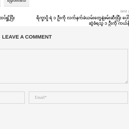
မြေလတ်အသံ
next 
်ရှို့ပြီး
ရိက္ခာပို့ ရဲ ၁ ဦးကို လက်နက်ခဲယမ်းတွေနဲ့ဖမ်းဆီးပြီး ပေ
ဆွဲခံရသူ ၁ ဦးကို ကယ်နိုင
LEAVE A COMMENT