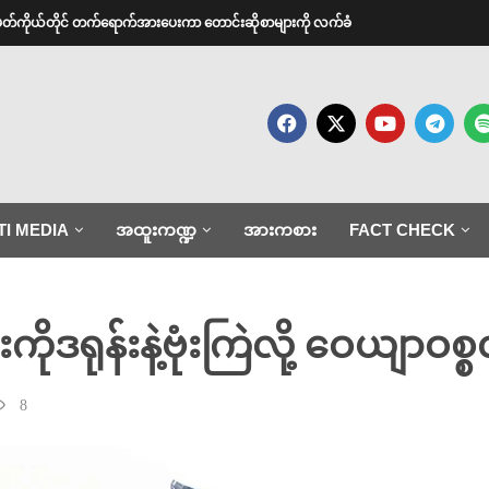
အမတ်ကိုယ်တိုင် တက်ရောက်အားပေးကာ တောင်းဆိုစာများကို လက်ခံ
TI MEDIA
အထူးကဏ္ဍ
အားကစား
FACT CHECK
ကိုဒရုန်းနဲ့ဗုံးကြဲလို့ ဝေယျာဝ
8