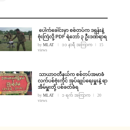
⁩ ⁨ပေါက်ခေါင်းမှာ စစ်တပ်က ဒရုန်းနဲ့
ဗုံးကြဲလို့ PDF ရဲဘော် ၃ ဦးဒဏ်ရာရ
by
MLAT
၁၁ နာရီ အကြာက
15
views
⁩ ⁨သာယာဝတီနယ်က စစ်တပ်အမာခံ
လက်ပစ်ဗုံးကိုင် အုပ်ချုပ်ရေးမှူးနဲ့ ရာ
အိမ်မှူးတို့ ပစ်ခတ်ခံရ
by
MLAT
၁ ရက် အကြာက
20
views