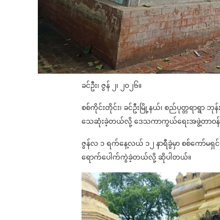
ခင်ဦး၊ ဇွန် ၂၊ ၂၀၂၆။
စစ်ကိုင်းတိုင်း၊ ခင်ဦးမြို့နယ်၊ စည်ပုတ္တရာရွာ ဘ
သေဆုံးခဲ့တယ်လို့ ဒေသကာကွယ်ရေးအဖွဲ့တာဝ
ဇွန်လ ၁ ရက်နေ့လယ် ၁၂ နာရီခွဲမှာ စစ်ကော်မရှ
ရောက်ပေါက်ကွဲခဲ့တယ်လို့ ဆိုပါတယ်။