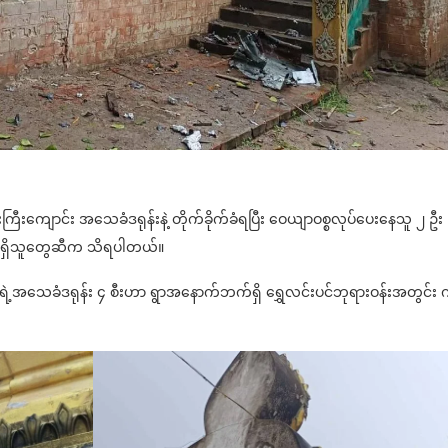
ုန်းကြီးကျောင်း အသေခံဒရုန်းနဲ့ တိုက်ခိုက်ခံရပြီး ဝေယျာဝစ္စလုပ်ပေးနေသူ ၂ ဦး
န်ရှိသူတွေဆီက သိရပါတယ်။
င်ရဲ့အသေခံဒရုန်း ၄ စီးဟာ ရွာအနောက်ဘက်ရှိ ရွှေလင်းပင်ဘုရားဝန်းအတွင်း 