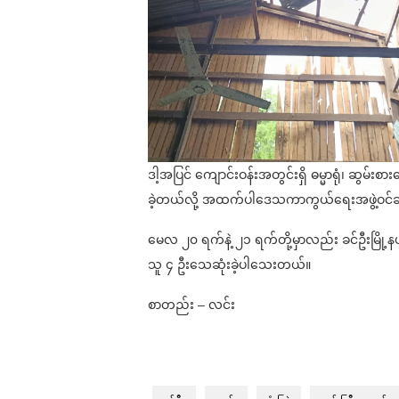
ဒါ့အပြင် ကျောင်းဝန်းအတွင်းရှိ ဓမ္မာရုံ၊ ဆွမ
ခဲ့တယ်လို့ အထက်ပါဒေသကာကွယ်ရေးအဖွဲ့ဝင
မေလ ၂၀ ရက်နဲ့ ၂၁ ရက်တို့မှာလည်း ခင်ဦးမြို
သူ ၄ ဦးသေဆုံးခဲ့ပါသေးတယ်။
စာတည်း – လင်း