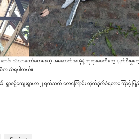
်းစားဆောင်၊ သံဃာတော်တွေနေတဲ့ အဆောက်အအုံနဲ့ ဘုရားစေတီတွေ ပျက်စီးမှုတွေ
်ဆီက သိရပါတယ်။
့နယ်၊ ရွာစဥ်ကျေးရွာဟာ ၂ ရက်ဆက် လေကြောင်း တိုက်ခိုက်ခံရတာကြောင့် ပြည