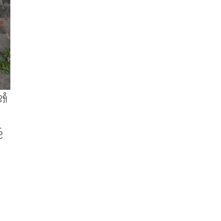
ရှိ
်