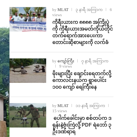
by
MLAT
၃ နာရီ အကြာက
6
views
ကိုရီးယားက ၈၈၈၈ အကြိုပွဲ
ကို ကိုရီးယားအမတ်ကိုယ်တိုင်
တက်ရောက်အားပေးကာ
တောင်းဆိုစာများကို လက်ခံ
by
ကျော်ကြီး
၇ နာရီ အကြာက
9 views
⁨မိုးများပြီး ချောင်းရေတက်လို့
ကောလင်းနယ်က ရွာပေါင်း
၁၀၀ ကျော် ရေကြီးနေ
by
MLAT
၁၁ နာရီ အကြာက
15 views
⁩ ⁨ပေါက်ခေါင်းမှာ စစ်တပ်က ဒ
ရုန်းနဲ့ဗုံးကြဲလို့ PDF ရဲဘော် ၃
ဦးဒဏ်ရာရ