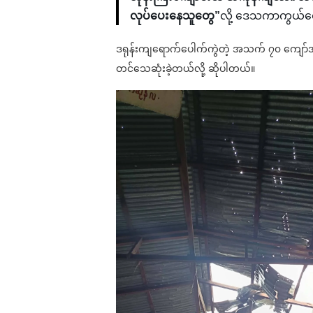
လုပ်ပေးနေသူတွေ”
လို့ ဒေသကာကွယ်ရ
ဒရုန်းကျရောက်ပေါက်ကွဲတဲ့ အသက် ၇၀ ကျော်အရ
တင်သေဆုံးခဲ့တယ်လို့ ဆိုပါတယ်။