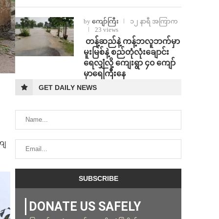
by
ကျော်ကြီး
၁၂ နာရီ အကြာက
23 views
⁩ ⁨တန့်ဆည်နဲ့ ကန့်ဘလူဘက်မှာ
မူးမြစ်နဲ့ စည်တုံလုံးချောင်း
ရေလျှံလို့ ကျေးရွာ ၄၀ ကျော်
မှာရေကြီးနေ
GET DAILY NEWS
ကျ
DONATE US SAFELY