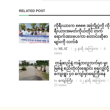
RELATED POST
ကိုရီးယားက ၈၈၈၈ အကြိုပွဲကို ကို
ရီးယားအမတ်ကိုယ်တိုင် တက်
ရောက်အားပေးကာ တောင်းဆိုစာ
များကို လက်ခံ
by
MLAT
၃ နာရီ အကြာက
6
views
⁩ ⁨တန့်ဆည်နဲ့ ကန့်ဘလူဘက်မှာ မူး
မြစ်နဲ့ စည်တုံလုံးချောင်း ရေလျှံလို့
ကျေးရွာ ၄၀ ကျော်မှာရေကြီးနေ
by
ကျော်ကြီး
၁၂ နာရီ အကြာက
23 views