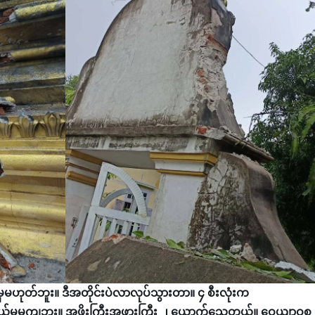
မဟုတ်ဘူး။ ဒီအတိုင်းပဲလာလုပ်သွားတာ။ ၄ စီးလုံးက
ယ်မှမကျဘူး။ အဖိုးကြီးအဖွားကြီး ၂ ယောက်သေတယ်။ ဝေယျာဝစ္စ