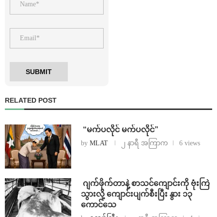
RELATED POST
⁨ ⁨“မက်ပလိုင် မက်ပလိုင်”
by
MLAT
၂ နာရီ အကြာက
6 views
⁨⁩ ⁨ဂျက်ဖိုက်တာနဲ့ စာသင်ကျောင်းကို ဗုံးကြဲ
သွားလို့ ကျောင်းပျက်စီးပြီး နွား ၁၃
ကောင်သေ