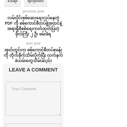
သေဆုံး
အိုးဘိုထောင်
previous post
လမ်းပိုင်းစစ်ဆေးရေးလုပ်နေတဲ့
PDF ကို စစ်ကောင်စီတပ်ဖွဲ့အထင်နဲ့
အရာရှိစိစစ်ရေးကတ်ထုတ်ပြတဲ့
ဗိုလ်ကြီး ၂ ဦး ဖမ်းခံရ
next post
အုတ်တွင်းက စစ်ကောင်စီတပ်စခန်း
ကို တိုက်ခိုက်သိမ်းပိုက်ပြီး လက်နက်
ခဲယမ်းတွေသိမ်းဆည်း
LEAVE A COMMENT