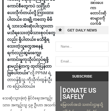
အားပေး
ကောင်စီတွေကပဲ သင်္ဂြိုဟ်
ကာ
ပေးလိုက်တယ်လို့ ကြားထား
တောင်းဆို
စာများကို
ပါတယ်။ တချို့ကတော့ မိမိ
လက်ခံ
ရဲ့ သားသမီးဆုံးပါးသွားတာ
GET DAILY NEWS
မသိရသေးတဲ့မိသားစုဝင်တွေ
လည်း ရှိပါတယ်။ မသိရှိရ
သေးတဲ့သူတွေအနေနဲ့
ရက်လည်ဆွမ်းကျွေး
ကောင်းမှုကုသိုလ်လုပ်ရဖို့
နာမည်နဲ့တကွ ထုတ်ပြန်တာ
ဖြစ်ပါတယ်။”
လို့ PPNM ရဲ့
တာဝန်ရှိသူ ကိုသိုက်ထွန်းဦး
က ပြောပါတယ်။
DONATE US
SAFELY
သေဆုံးသွားခဲ့တဲ့ နိုင်ငံရေးအကျဥ်း
မြေလတ်အသံ သတင်းဌာနသို့
သား၊ အကျဥ်းသူ ၄၉ ဦးဟာ အသက်