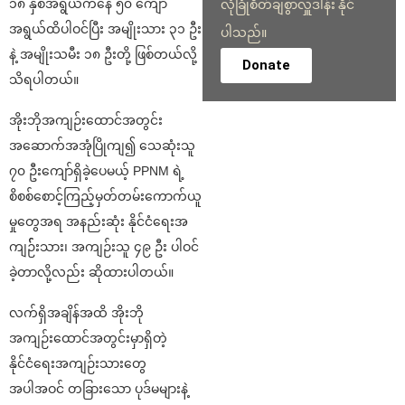
၁၈ နှစ်အရွယ်ကနေ ၅၀ ကျော်
လုံခြုံစိတ်ချစွာလှူဒါန်း နိုင်
အရွယ်ထိပါဝင်ပြီး အမျိုးသား ၃၁ ဦး
ပါသည်။
နဲ့ အမျိုးသမီး ၁၈ ဦးတို့ ဖြစ်တယ်လို့
Donate
သိရပါတယ်။
အိုးဘိုအကျဉ်းထောင်အတွင်း
အဆောက်အအုံပြိုကျ၍ သေဆုံးသူ
၇၀ ဦးကျော်ရှိခဲ့ပေမယ့် PPNM ရဲ့
စိစစ်စောင့်ကြည့်မှတ်တမ်းကောက်ယူ
မှုတွေအရ အနည်းဆုံး နိုင်ငံရေးအ
ကျဉ််းသား၊ အကျဉ်းသူ ၄၉ ဦး ပါဝင်
ခဲ့တာလို့လည်း ဆိုထားပါတယ်။
လက်ရှိအချိန်အထိ အိုးဘို
အကျဉ်းထောင်အတွင်းမှာရှိတဲ့
နိုင်ငံရေးအကျဉ်းသားတွေ
အပါအဝင် တခြားသော ပုဒ်မများနဲ့