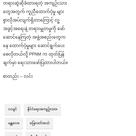
တရားဆွဲဆိုခံထားရတဲ့ အကျဉ်းသား
တွေအတွက် ကူညီထောက်ပံ့မှု များ
စွာလိုအပ်လျက်ရှိတာကြောင့် လူ့
အခွင့်အရေးနဲ့ တရားမျှတမှုကို ဖော်
ဆောင်နေကြတဲ့ အဖွဲ့အစည်းတွေက
နေ ထောက်ပံ့မှုများ ဆောင်ရွက်ပေး
စေလိုတယ်လို့ PPNM က ထုတ်ပြန်
ချက်မှာ ရေးသားဖော်ပြထားပါတယ်။
စာတည်း – လင်း
ငလျင်
နိုင်ငံရေးအကျဥ်းသား
မန္တလေး
မြေလတ်အသံ