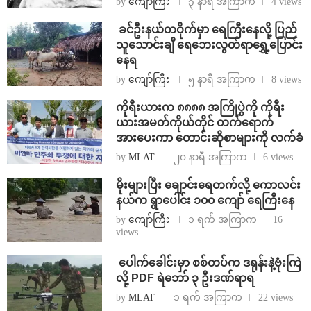
by
ကျော်ကြီး
၃ နာရီ အကြာက
4 views
⁩ ⁨ခင်ဦးနယ်တဝိုက်မှာ ရေကြီးနေလို့ ပြည်
သူသောင်းချီ ရေဘေးလွတ်ရာရွှေ့ပြောင်း
နေရ
by
ကျော်ကြီး
၅ နာရီ အကြာက
8 views
ကိုရီးယားက ၈၈၈၈ အကြိုပွဲကို ကိုရီး
ယားအမတ်ကိုယ်တိုင် တက်ရောက်
အားပေးကာ တောင်းဆိုစာများကို လက်ခံ
by
MLAT
၂၀ နာရီ အကြာက
6 views
⁨မိုးများပြီး ချောင်းရေတက်လို့ ကောလင်း
နယ်က ရွာပေါင်း ၁၀၀ ကျော် ရေကြီးနေ
by
ကျော်ကြီး
၁ ရက် အကြာက
16
views
⁩ ⁨ပေါက်ခေါင်းမှာ စစ်တပ်က ဒရုန်းနဲ့ဗုံးကြဲ
လို့ PDF ရဲဘော် ၃ ဦးဒဏ်ရာရ
by
MLAT
၁ ရက် အကြာက
22 views