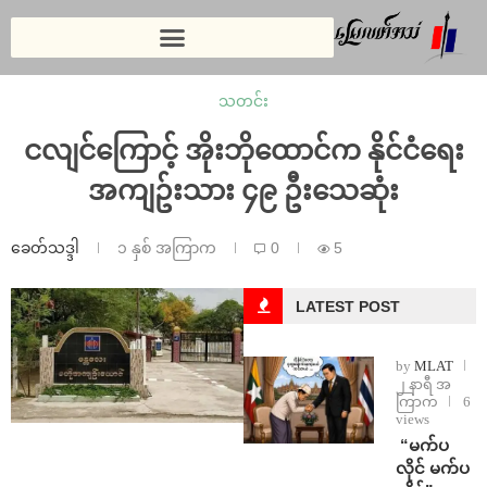
သတင်း
ငလျင်ကြောင့် အိုးဘိုထောင်က နိုင်ငံရေး
အကျဥ်းသား ၄၉ ဦးသေဆုံး
ခေတ်သဒ္ဒါ
၁ နှစ် အကြာက
0
5
LATEST POST
by
MLAT
၂ နာရီ အ
ကြာက
6
views
⁨ ⁨“မက်ပ
လိုင် မက်ပ