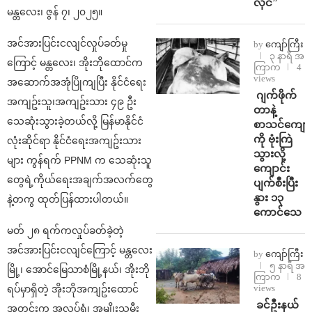
လိုင်”
မန္တလေး၊ ဇွန် ၇၊ ၂၀၂၅။
အင်အားပြင်းငလျင်လှုပ်ခတ်မှု
by
ကျော်ကြီး
၃ နာရီ အ
ကြောင့် မန္တလေး၊ အိုးဘိုထောင်က
ကြာက
4
views
အဆောက်အအုံပြိုကျပြီး နိုင်ငံရေး
⁨⁩ ⁨ဂျက်ဖိုက်
အကျဥ်းသူ၊အကျဥ်းသား ၄၉ ဦး
တာနဲ့
သေဆုံးသွားခဲ့တယ်လို့ မြန်မာနိုင်ငံ
စာသင်ကျောင
ကို ဗုံးကြဲ
လုံးဆိုင်ရာ နိုင်ငံရေးအကျဥ်းသား
သွားလို့
များ ကွန်ရက် PPNM က သေဆုံးသူ
ကျောင်း
တွေရဲ့ကိုယ်ရေးအချက်အလက်တွေ
ပျက်စီးပြီး
နွား ၁၃
နဲ့တကွ ထုတ်ပြန်ထားပါတယ်။
ကောင်သေ
မတ် ၂၈ ရက်ကလှုပ်ခတ်ခဲ့တဲ့
အင်အားပြင်းငလျင်ကြောင့် မန္တလေး
by
ကျော်ကြီး
၅ နာရီ အ
မြို့၊ အောင်မြေသာစံမြို့နယ်၊ အိုးဘို
ကြာက
8
views
ရပ်မှာရှိတဲ့ အိုးဘိုအကျဥ်းထောင်
⁩ ⁨ခင်ဦးနယ်
အတွင်းက အလုပ်ရုံ၊ အမျိုးသမီး