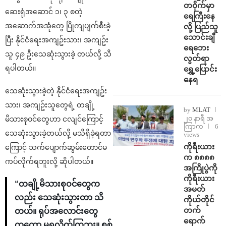
တဝိုက်မှာ
ဆေးရုံအဆောင် ၁၊ ၃ စတဲ့
ရေကြီးနေ
အဆောက်အအုံတွေ ပြိုကျပျက်စီးခဲ့
လို့ ပြည်သူ
သောင်းချီ
ပြီး နိုင်ငံရေးအကျဥ်းသား၊ အကျဥ်း
ရေဘေး
သူ ၄၉ ဦးသေဆုံးသွားခဲ့ တယ်လို့ သိ
လွတ်ရာ
ရပါတယ်။
ရွှေ့ပြောင်း
နေရ
သေဆုံးသွားခဲ့တဲ့ နိုင်ငံရေးအကျဥ်း
သား၊ အကျဥ်းသူတွေရဲ့ တချို့
by
MLAT
၂၀ နာရီ အ
မိသားစုဝင်တွေဟာ ငလျင်ကြောင့်
ကြာက
6
သေဆုံးသွားခဲ့တယ်လို့ မသိရှိခဲ့ရတာ
views
ကိုရီးယား
ကြောင့် သက်ပျောက်ဆွမ်းတောင်မ
က ၈၈၈၈
ကပ်လိုက်ရဘူးလို့ ဆိုပါတယ်။
အကြိုပွဲကို
ကိုရီးယား
“တချို့မိသားစုဝင်တွေက
အမတ်
လည်း သေဆုံးသွားတာ သိ
ကိုယ်တိုင်
တက်
တယ်။ ရုပ်အလောင်းတွေ
ရောက်
ကတော့ မရလိုက်ကြဘူး။ စစ်