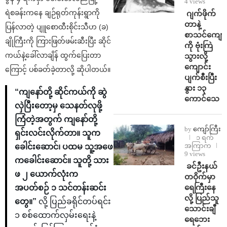
4 views
ရဲစခန်းကနေ ချဉ်ရုတ်ကုန်းရွာကို
⁨⁩ ⁨ဂျက်ဖိုက်
တာနဲ့
ပြန်လာတဲ့ ပျူစောထီးစိုင်းသီဟ (ခ)
စာသင်ကျောင
ချိုကြီးကို ကြားဖြတ်ဖမ်းဆီးပြီး ဆိုင်
ကို ဗုံးကြဲ
ကယ်နဲ့ခေါ်လာချိန် ထွက်ပြေးတာ
သွားလို့
ကျောင်း
ကြောင့် ပစ်ခတ်ခဲ့တာလို့ ဆိုပါတယ်။
ပျက်စီးပြီး
နွား ၁၃
“ကျနော်တို့ ဆိုင်ကယ်ကို ဆွဲ
ကောင်သေ
လှဲပြီး‌တော့မှ သေနတ်လုဖို့
ကြံတဲ့အတွက် ကျနော်တို့
by
ကျော်ကြီး
ရှင်းလင်းလိုက်တာ။ သူက
၁ ရက်
အကြာက
ခေါင်းဆောင်၊ ပထမ သူ့အဖေ
9 views
ကခေါင်းဆောင်။ သူတို့ သား
⁩ ⁨ခင်ဦးနယ်
ဖ ၂ ယောက်လုံးက
တဝိုက်မှာ
ရေကြီးနေ
အပတ်စဉ် ၁ သင်တန်းဆင်း
လို့ ပြည်သူ
တွေ။”
လို့ ပြည်ခရိုင်တပ်ရင်း
သောင်းချီ
၁ စစ်ထောက်လှမ်းရေးနဲ့
ရေဘေး