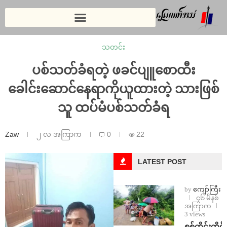
သတင်း
ပစ်သတ်ခံရတဲ့ ဖခင်ပျူစောထီး
ခေါင်းဆောင်နေရာကိုယူထားတဲ့ သားဖြစ်
သူ ထပ်မံပစ်သတ်ခံရ
Zaw
၂ လ အကြာက
0
22
LATEST POST
by
ကျော်ကြီး
၄၆ မိနစ်
အကြာက
3 views
စစ်ကိုင်းတိုင်း