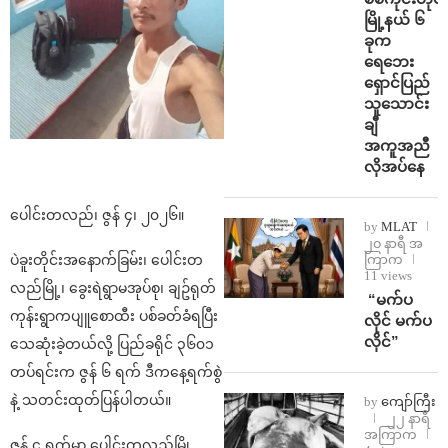
မြို့နယ် ၆
ခုက
ရေဘေး
ရှောင်ပြည်
သူသောင်း
ချီ
အကူအညီ
လိုအပ်နေ
ပေါင်းတလည်၊ ဇွန် ၄၊ ၂၀၂၆။
by
MLAT
၂၀ နာရီ အ
ကြာက
ပဲခူးတိုင်းအနောက်ခြမ်း၊ ပေါင်းတ
11 views
လည်မြို့၊ ခွေးရဲရွာမအုပ်စု၊ ချဥ်ရုတ်
⁨ ⁨“မက်ပ
ကုန်းရွာကပျူစောထီး ပစ်ခတ်ခံရပြီး
လိုင် မက်ပ
လိုင်”
သေဆုံးခဲ့တယ်လို့ ပြည်ခရိုင် ၃၆၀၁
တပ်ရင်းက ဇွန် ၆ ရက် ဒီ‌ကနေ့ရက်စွဲ
နဲ့ သတင်းထုတ်ပြန်ပါတယ်။
by
ကျော်ကြီး
၂၂ နာရီ
အကြာက
ဇွန် ၄ ရက်မှာ ပေါင်းတလည်မြို့