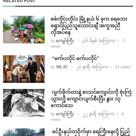
RELATED POST
စစ်ကိုင်းတိုင်း မြို့နယ် ၆ ခုက ရေဘေး
ရှောင်ပြည်သူသောင်းချီ အကူအညီ
လိုအပ်နေ
by
ကျော်ကြီး
၄၆ မိနစ် အကြာက
3
views
⁨ ⁨“မက်ပလိုင် မက်ပလိုင်”
by
MLAT
၂၀ နာရီ အကြာက
11 views
⁨⁩ ⁨ဂျက်ဖိုက်တာနဲ့ စာသင်ကျောင်းကို ဗုံးကြဲ
သွားလို့ ကျောင်းပျက်စီးပြီး နွား ၁၃
ကောင်သေ
by
ကျော်ကြီး
၂၂ နာရီ အကြာက
4
views
⁩ ⁨ခင်ဦးနယ်တဝိုက်မှာ ရေကြီးနေလို့ ပြည်