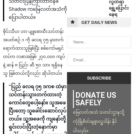
သတင်းပြန်ကြားတာဝန်ခံ
လွတ်ရာ
ရွှေ့ပြောင်း
Shadow ကမြေလတ်အသံကို
နေရ
ပြောပါတယ်။
GET DAILY NEWS
စိုင်းသီဟ ဟာ ပျူစောထီးသင်တန်း
အပတ်စဉ် ၁ ကို ခလရ ၇၅ မှာတက်
ရောက်ထားသူဖြစ်ပြီး စစ်ကော်မရှင်
တပ်က လစာအဖြစ် ၂၇၀,၀၀၀ ကျပ်
နဲ့ ဆန် ၈ ပြည်၊ ဆီ ၅၀ သား ရရှိနေ
သူ ဖြစ်တယ်လို့လည်း ဆိုပါတယ်။
“ပြည် ခလရ ၇၅ ဒကစ‌ ထဲမှာ
DONATE US
သင်တန်းသွားတက်ထားတဲ့
SAFELY
ကောင်တွေပေါ့နော်။ သူအဖေ
ပြီးတော့ သူခေါင်းဆောင်လုပ်
မြေလတ်အသံ သတင်းဌာနသို့
တယ်။ သူ့အဖေကို ကျနော်တို့
လုံခြုံစိတ်ချစွာလှူဒါန်း နိုင်
ရှင်းလင်းပြီးတဲ့နောက်မှာ
ပါသည်။