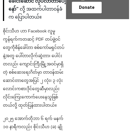
ခေါင်းဆောင် လုပ်လာတာပေါ့
Donate
နော်”
လို့ အထက်ပါတာ၀န်ခံ
က ပြောပါတယ်။
စိုင်းသီဟ ဟာ Facebook လူမူ
ကွန်ရက်ကတဆင့် PDF တပ်ဖွဲ့၀င်
တွေကိုစိန်ခေါ်တာ စစ်ကော်မရှင်တပ်
နဲ့အတူ ပေါ်တာလိုက်ဆွဲတာ၊ ပေါင်း
တလည်၊ ကျောင်းကြီးမြို့အဝင်မှာရှိ
တဲ့ စစ်ဆေးရေးဂိတ်မှာ တာဝန်ထမ်း
ဆောင်တာ‌တွေအပြင် ၂ လုံး၊ ၃ လုံး
လောင်းကစားဒိုင်တွေဆီမှာလည်း
လိုင်းကြေးကောက်ပေးနေသူဖြစ်
တယ်လို့ ထုတ်ပြန်ထားပါတယ်။
၂၀၂၅ အောက်တိုဘာ ၆ ရက်‌‌ မနက်
၁၀ နာရီကလည်း စိုင်းသီဟ (ခ) ချို