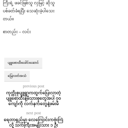
ကြီးရဲ့ ဖခင်ဖြစ်သူ လှမြင့် ဆိုသူ
ပစ်ခတ်ခံရပြီး သေဆုံးခဲ့ပါသေး
တယ်။
စာတည်း – လင်း
ပျူစောထီးခေါင်းဆောင်
မြေလတ်အသံ
previous post
ကုက္ကိုစုပျူရွာကထွက်ပြေးလာတဲ့
ပျူစောထီးနဲ့မိသားစုတွေအပါ ၇၀
ကျော်ကို လက်နက်တွေနဲ့ဖမ်းမိ
next post
ရေတာရှည်မှာ လေကြောင်းကဗုံးကြဲ
လို့ သက်ကြီးအမျိုးသား ၁ ဦး