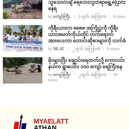
သူသောင်းချီ ရေဘေးလွတ်ရာရွှေ့ပြောင်း
နေရ
by
ကျော်ကြီး
၁ ရက် အကြာက
9 views
ကိုရီးယားက ၈၈၈၈ အကြိုပွဲကို ကိုရီး
ယားအမတ်ကိုယ်တိုင် တက်ရောက်
အားပေးကာ တောင်းဆိုစာများကို လက်ခံ
by
MLAT
၂ ရက် အကြာက
6 views
⁨မိုးများပြီး ချောင်းရေတက်လို့ ကောလင်း
နယ်က ရွာပေါင်း ၁၀၀ ကျော် ရေကြီးနေ
by
ကျော်ကြီး
၂ ရက် အကြာက
18
views
MYAELATT
ATHAN