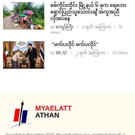
စစ်ကိုင်းတိုင်း မြို့နယ် ၆ ခုက ရေဘေး
ရှောင်ပြည်သူသောင်းချီ အကူအညီ
လိုအပ်နေ
by
ကျော်ကြီး
၁ ရက် အကြာက
31
views
⁨ ⁨“မက်ပလိုင် မက်ပလိုင်”
by
MLAT
၂ ရက် အကြာက
13 views
MYAELATT
ATHAN
Founded in November 2018, Myaelatt Athan has established itself as