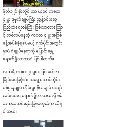
ဗိုလ်ချုပ် စိုးလှိုင် ဟာ ယခင် ကစထ
၄ မှူး ဒုဗိုလ်ချုပ်ကြီး ညွန့်ဝင်းဆွေ
ပြည်ထဲရေးဝန်ကြီး ဖြစ်လာတာကြော
င့် လစ်လပ်နေတဲ့ ကစထ ၄ မှူးအဖြစ်
ခန့်အပ်ခံခဲ့ရပေမယ့် ရက်ပိုင်းအတွင်း
မှာပဲ ရဲချုပ်နေရာကို ပြောင်းရွှေ့
ရောက်ရှိလာတာပဲ ဖြစ်ပါတယ်။
လက်ရှိ ကစထ ၄ မှူးအဖြစ် မော်လ
မြိုင်အခြေစိုက်၊ အရှေ့တောင်တိုင်း
စစ်ဌာနချုပ် တိုင်းမှူး ဗိုလ်ချုပ် ကျော်
လင်းမောင် ရောက်ရှိလာတယ်လို့ စစ်
ဘက်သတင်းရင်းမြစ်တွေထံက သိရ
ပါတယ်။