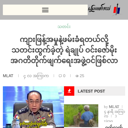
သတင်း
ကျားဖြန့်အမှုနဲ့ဖမ်းခံရတယ်လို့
သတင်းထွက်ခဲ့တဲ့ ရဲချုပ် ဝင်းဇော်မိုး
အဂတိတိုက်ဖျက်ရေးအဖွဲ့ဝင်ဖြစ်လာ
MLAT
၄ လ အကြာက
0
25
LATEST POST
by
MLAT
၄ နာရီ အကြာ
က
3
views
⁩ ⁨ဝက်လက်