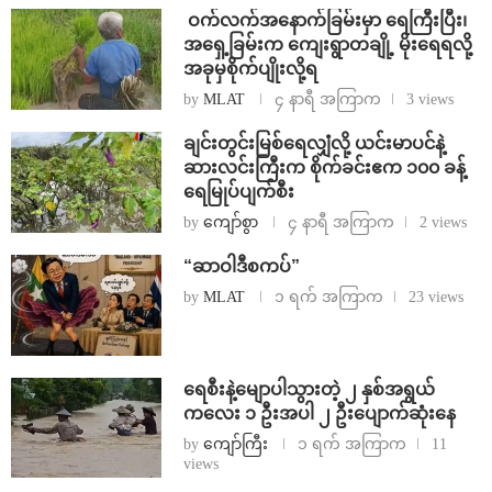
⁩ ⁨ဝက်လက်အနောက်ခြမ်းမှာ ရေကြီးပြီး၊
အရှေ့ခြမ်းက ကျေးရွာတချို့ မိုးရေရလို့
အခုမှစိုက်ပျိုးလို့ရ
by
MLAT
၄ နာရီ အကြာက
3 views
ချင်းတွင်းမြစ်ရေလျှံလို့ ယင်းမာပင်နဲ့
ဆားလင်းကြီးက စိုက်ခင်းဧက ၁၀၀ ခန့်
ရေမြုပ်ပျက်စီး
by
ကျော်စွာ
၄ နာရီ အကြာက
2 views
“ဆာဝါဒီစကပ်”
by
MLAT
၁ ရက် အကြာက
23 views
ရေစီးနဲ့မျောပါသွားတဲ့ ၂ နှစ်အရွယ်
ကလေး ၁ ဦးအပါ ၂ ဦးပျောက်ဆုံးနေ
by
ကျော်ကြီး
၁ ရက် အကြာက
11
views