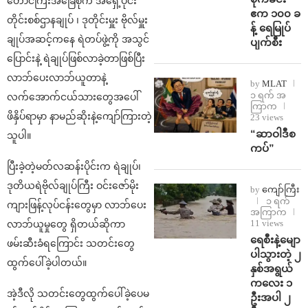
တောင်ကြီးအခြေစိုက် အရှေ့ပိုင်း
ဧက ၁၀၀ ခ
တိုင်းစစ်ဌာနချုပ် ၊ ဒုတိုင်းမှူး ဗိုလ်မှူး
န့် ရေမြုပ်
ချုပ်အဆင့်ကနေ ရဲတပ်ဖွဲ့ကို အသွင်
ပျက်စီး
ပြောင်းနဲ့ ရဲချုပ်ဖြစ်လာခဲ့တာဖြစ်ပြီး
လာဘ်ပေးလာဘ်ယူတာနဲ့
by
MLAT
၁ ရက် အ
လက်အောက်ငယ်သားတွေအပေါ်
ကြာက
ဖိနှိပ်ရာမှာ နာမည်ဆိုးနဲ့ကျော်ကြားတဲ့
23 views
“ဆာဝါဒီစ
သူပါ။
ကပ်”
ပြီးခဲ့တဲ့မတ်လဆန်းပိုင်းက ရဲချုပ်၊
ဒုတိယရဲဗိုလ်ချုပ်ကြီး ဝင်းဇော်မိုး
by
ကျော်ကြီး
၁ ရက်
ကျားဖြန့်လုပ်ငန်းတွေမှာ လာဘ်ပေး
အကြာက
11 views
လာဘ်ယူမှုတွေ ရှိတယ်ဆိုကာ
ရေစီးနဲ့မျော
ဖမ်းဆီးခံရကြောင်း သတင်းတွေ
ပါသွားတဲ့ ၂
ထွက်ပေါ်ခဲ့ပါတယ်။
နှစ်အရွယ်
ကလေး ၁
အဲ့ဒီလို သတင်းတွေထွက်ပေါ်ခဲ့ပေမ
ဦးအပါ ၂