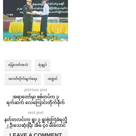
မြေလတ်အသံ
ရဲချုပ်
အဂတိတိုက်ဖျက်ရေး
အဖွဲ့ဝင်
previous post
အရာတော်မှာ စစ်တပ်က ၃
ရက်ဆက် လေကြောင်းတိုက်ခိုက်
next post
နတ်တလင်းက ရွာ ၃ ရွာဗုံးကြဲခံရလို့
၂ ဦးသေဆုံးပြီး အိမ် ၄၀ မီးလောင်
LEAVE A COMMENT