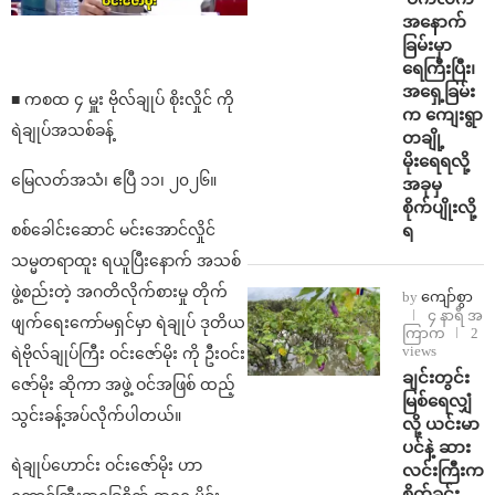
အနောက်
ခြမ်းမှာ
ရေကြီးပြီး၊
အရှေ့ခြမ်း
■ ကစထ ၄ မှူး ဗိုလ်ချုပ် စိုးလှိုင် ကို
က ကျေးရွာ
ရဲချုပ်အသစ်ခန့်
တချို့
မိုးရေရလို့
မြေလတ်အသံ၊ ဧပြီ ၁၁၊ ၂၀၂၆။
အခုမှ
စိုက်ပျိုးလို့
ရ
စစ်ခေါင်းဆောင် မင်းအောင်လှိုင်
သမ္မတရာထူး ရယူပြီးနောက် အသစ်
ဖွဲ့စည်းတဲ့ အဂတိလိုက်စားမှု တိုက်
by
ကျော်စွာ
၄ နာရီ အ
ဖျက်ရေးကော်မရှင်မှာ ရဲချုပ် ဒုတိယ
ကြာက
2
views
ရဲဗိုလ်ချုပ်ကြီး ဝင်းဇော်မိုး ကို ဦးဝင်း
ချင်းတွင်း
ဇော်မိုး ဆိုကာ အဖွဲ့ ဝင်အဖြစ် ထည့်
မြစ်ရေလျှံ
သွင်းခန့်အပ်လိုက်ပါတယ်။
လို့ ယင်းမာ
ပင်နဲ့ ဆား
ရဲချုပ်ဟောင်း ဝင်းဇော်မိုး ဟာ
လင်းကြီးက
စိုက်ခင်း