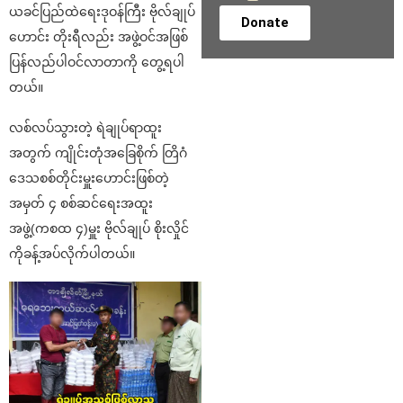
ယခင်ပြည်ထဲရေးဒုဝန်ကြီး ဗိုလ်ချုပ်
Donate
ဟောင်း တိုးရီလည်း အဖွဲ့ဝင်အဖြစ်
ပြန်လည်ပါဝင်လာတာကို တွေ့ရပါ
တယ်။
လစ်လပ်သွားတဲ့ ရဲချုပ်ရာထူး
အတွက် ကျိုင်းတုံအခြေစိုက် တြိဂံ
ဒေသစစ်တိုင်းမှူးဟောင်းဖြစ်တဲ့
အမှတ် ၄ စစ်ဆင်ရေးအထူး
အဖွဲ့(ကစထ ၄)မှူး ဗိုလ်ချုပ် စိုးလှိုင်
ကိုခန့်အပ်လိုက်ပါတယ်။