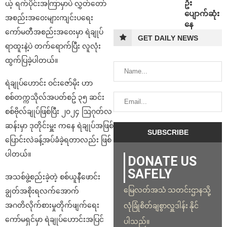
ဦး
ယ့် ရက်ပိုင်းအကြာမှာပဲ လွှတ်တော်
ပျောက်ဆုံး
အစည်းအဝေးများကျင်းပရေး
နေ
ကော်မတီအစည်းအဝေးမှာ ရဲချုပ်
GET DAILY NEWS
ရာထူးနဲ့ပဲ တက်ရောက်ပြီး လူလုံး
ထွက်ပြခဲ့ပါတယ်။
ရဲချုပ်ဟောင်း ဝင်းဇော်မိုး ဟာ
စစ်တက္ကသိုလ်အပတ်စဥ် ၃၅ ဆင်း
စစ်ဗိုလ်ချုပ်ဖြစ်ပြီး ၂၀၂၄ ဩဂုတ်လ
ဆန်းမှာ ဒုတိုင်းမှူး ကနေ ရဲချုပ်အဖြစ်
ပြောင်းလဲခန့်အပ်ခံခဲ့ရတာလည်း ဖြစ်
ပါတယ်။
DONATE US
SAFELY
အသစ်ဖွဲ့စည်းခဲ့တဲ့ စစ်ယူနီဖောင်း
မြေလတ်အသံ သတင်းဌာနသို့
ချွတ်အစိုးရလက်အောက်
အဂတိလိုက်စားမှုတိုက်ဖျက်ရေး
လုံခြုံစိတ်ချစွာလှူဒါန်း နိုင်
ကော်မရှင်မှာ ရဲချုပ်ဟောင်းအပြင်
ပါသည်။