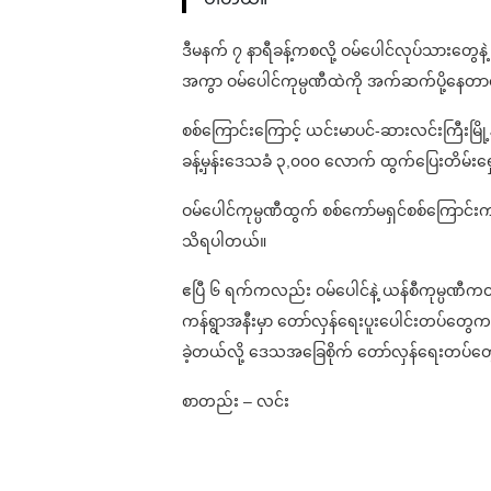
ဒီမနက် ၇ နာရီခန့်ကစလို့ ဝမ်ပေါင်လုပ်သားတွေနဲ
အကွာ ဝမ်ပေါင်ကုမ္ပဏီထဲကို အက်ဆက်ပို့နေတာကြေ
စစ်ကြောင်းကြောင့် ယင်းမာပင်-ဆားလင်းကြီးမ
ခန့်မှန်းဒေသခံ ၃,၀၀၀ လောက် ထွက်ပြေးတိမ်း
ဝမ်ပေါင်ကုမ္ပဏီထွက် စစ်ကော်မရှင်စစ်ကြောင်းက ဆ
သိရပါတယ်။
ဧပြီ ၆ ရက်ကလည်း ဝမ်ပေါင်နဲ့ ယန်စီကုမ္ပဏီက
ကန်ရွာအနီးမှာ တော်လှန်ရေးပူးပေါင်းတပ်တွေက 
ခဲ့တယ်လို့ ဒေသအခြေစိုက် တော်လှန်ရေးတပ်
စာတည်း – လင်း