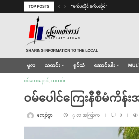
TOP POSTS
⁨ ⁨“မက်ပလိုင် မက်ပလိုင်”
MYAELATT ATHAN
SHARING INFORMATION TO THE LOCAL
မူလ
သတင်း
ရုပ်သံ
ဆောင်းပါး
MUL
စစ်ဘေးရှောင်
,
သတင်း
ဝမ်ပေါင်ကြေးနီစီမံကိန်း
ကျော်စွာ
၄ လ အကြာက
0