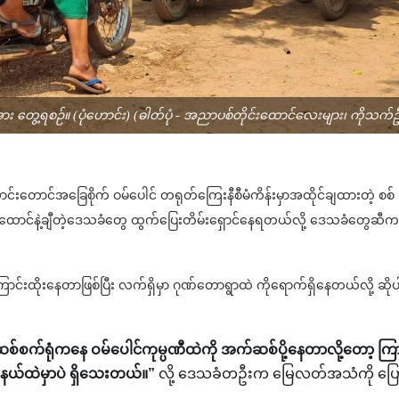
း တွေ့ရစဉ်။ (ပုံဟောင်း) (ဓါတ်ပုံ - အညာပစ်တိုင်းထောင်လေးများ၊ ကိုသက်ဦ
ောင်းတောင်အခြေစိုက် ဝမ်ပေါင် တရုတ်ကြေးနီစီမံကိန်းမှာအထိုင်ချထားတဲ့ စစ်
ထောင်နဲ့ချီတဲ့ဒေသခံတွေ ထွက်ပြေးတိမ်းရှောင်နေရတယ်လို့ ဒေသခံတွေဆီက
ောင်းထိုးနေတာဖြစ်ပြီး လက်ရှိမှာ ဂုဏ်တောရွာထဲ ကိုရောက်ရှိနေတယ်လို့ ဆိုပ
က်ရုံကနေ ဝမ်ပေါင်ကုမ္ပဏီထဲကို အက်ဆစ်ပို့နေတာလို့တော့ ကြ
့နယ်ထဲမှာပဲ ရှိသေးတယ်။”
လို့ ဒေသခံတဦးက မြေလတ်အသံကို ပြေ