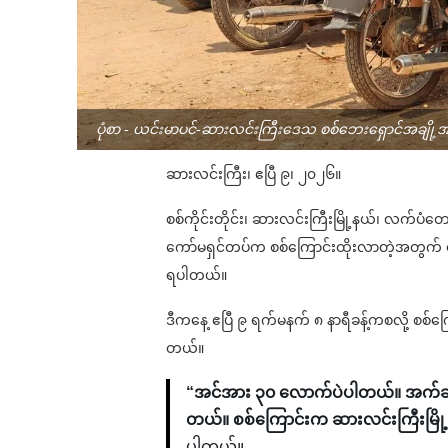
ပုံစာ - ယင်းမာပင်-ဆားလင်းကြီးဒေသ စစ်ဘေးရှောင်အချို့အာ
ဆားလင်းကြီး၊ ဧပြီ ၉၊ ၂၀၂၆။
စစ်ကိုင်းတိုင်း၊ ဆားလင်းကြီးမြို့နယ်၊ လက်ပံတ
ကော်မရှင်တပ်က စစ်ကြောင်းထိုးလာတဲ့အတွက် 
ရပါတယ်။
ဒီကနေ့ ဧပြီ ၉ ရက်မနက် ၈ နာရီခန့်ကစလို့ စစ်ကြ
တယ်။
“အင်အား ၃၀ လောက်ပဲပါတယ်။ အက်ဆစ်စ
တယ်။ စစ်ကြောင်းက ဆားလင်းကြီးမြို
ပါတယ်။