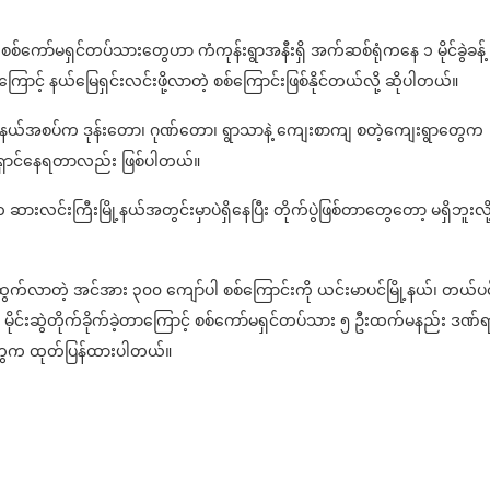
့ စစ်ကော်မရှင်တပ်သားတွေဟာ ကံကုန်းရွာအနီးရှိ အက်ဆစ်ရုံကနေ ၁ မိုင်ခွဲခန့်
ာင့် နယ်မြေရှင်းလင်းဖို့လာတဲ့ စစ်ကြောင်းဖြစ်နိုင်တယ်လို့ ဆိုပါတယ်။
ြို့နယ်အစပ်က ဒုန်းတော၊ ဂုဏ်တော၊ ရွာသာနဲ့ ကျေးစာကျ စတဲ့ကျေးရွာတွေက
ရှောင်နေရတာလည်း ဖြစ်ပါတယ်။
ားလင်းကြီးမြို့နယ်အတွင်းမှာပဲရှိနေပြီး တိုက်ပွဲဖြစ်တာတွေတော့ မရှိဘူးလို
ထွက်လာတဲ့ အင်အား ၃၀၀ ကျော်ပါ စစ်ကြောင်းကို ယင်းမာပင်မြို့နယ်၊ တယ်ပင
မိုင်းဆွဲတိုက်ခိုက်ခဲ့တာကြောင့် စစ်ကော်မရှင်တပ်သား ၅ ဦးထက်မနည်း ဒဏ်
တွေက ထုတ်ပြန်ထားပါတယ်။