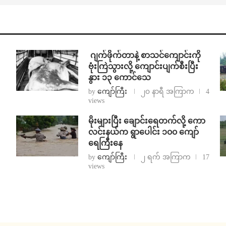
⁨⁩ ⁨ဂျက်ဖိုက်တာနဲ့ စာသင်ကျောင်းကို
ဗုံးကြဲသွားလို့ ကျောင်းပျက်စီးပြီး
နွား ၁၃ ကောင်သေ
by
ကျော်ကြီး
၂၀ နာရီ အကြာက
4
views
⁨မိုးများပြီး ချောင်းရေတက်လို့ ကော
လင်းနယ်က ရွာပေါင်း ၁၀၀ ကျော်
ရေကြီးနေ
by
ကျော်ကြီး
၂ ရက် အကြာက
17
views