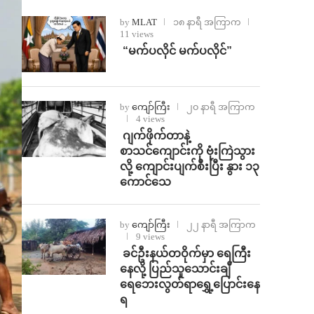
by
MLAT
၁၈ နာရီ အကြာက
11 views
⁨ ⁨“မက်ပလိုင် မက်ပလိုင်”
by
ကျော်ကြီး
၂၀ နာရီ အကြာက
4 views
⁨⁩ ⁨ဂျက်ဖိုက်တာနဲ့
စာသင်ကျောင်းကို ဗုံးကြဲသွား
လို့ ကျောင်းပျက်စီးပြီး နွား ၁၃
ကောင်သေ
by
ကျော်ကြီး
၂၂ နာရီ အကြာက
9 views
⁩ ⁨ခင်ဦးနယ်တဝိုက်မှာ ရေကြီး
နေလို့ ပြည်သူသောင်းချီ
ရေဘေးလွတ်ရာရွှေ့ပြောင်းနေ
ရ