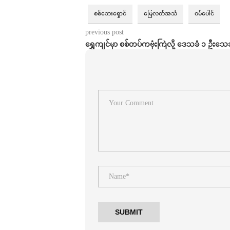
စစ်ဘေးရှောင်
မြေလတ်အသံ
ဝမ်ပေါင်
previous post
ရွှေကျင်မှာ စစ်တပ်ကဗုံးကြဲလို့ ဒေသခံ ၁ ဦးသေဆ