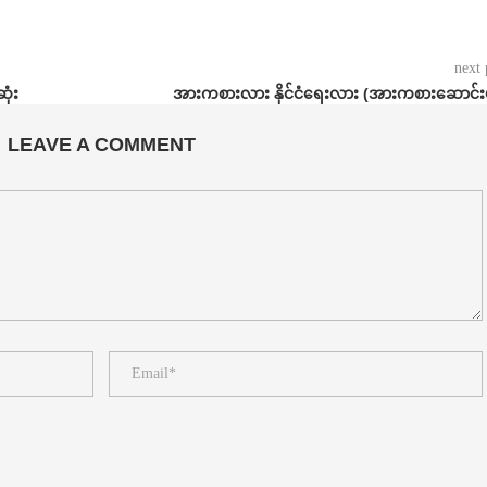
next 
ုံး
အားကစားလား နိုင်ငံရေးလား (အားကစားဆောင်းပ
LEAVE A COMMENT