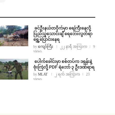
⁩ ⁨ခင်ဦးနယ်တဝိုက်မှာ ရေကြီးနေလို့
ပြည်သူသောင်းချီ ရေဘေးလွတ်ရာ
ရွှေ့ပြောင်းနေရ
by
ကျော်ကြီး
၂၂ နာရီ အကြာက
9
views
⁩ ⁨ပေါက်ခေါင်းမှာ စစ်တပ်က ဒရုန်းနဲ့
ဗုံးကြဲလို့ PDF ရဲဘော် ၃ ဦးဒဏ်ရာရ
by
MLAT
၂ ရက် အကြာက
23
views