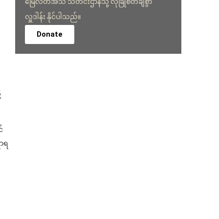
မြေလတ်အသံ သတင်းဌာနသို့ လုံခြုံစိတ်ချစွာ
လှူဒါန်း နိုင်ပါသည်။
Donate
့
်
ရာရ