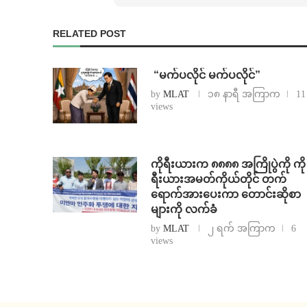
RELATED POST
⁨ ⁨“မက်ပလိုင် မက်ပလိုင်”
by
MLAT
၁၈ နာရီ အကြာက
11
views
ကိုရီးယားက ၈၈၈၈ အကြိုပွဲကို ကို
ရီးယားအမတ်ကိုယ်တိုင် တက်
ရောက်အားပေးကာ တောင်းဆိုစာ
များကို လက်ခံ
by
MLAT
၂ ရက် အကြာက
6
views