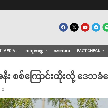
TI MEDIA
အထူးကဏ္ဍ
အားကစား
FACT CHECK
အနီး စစ်ကြောင်းထိုးလို့ ဒေသခံ
2