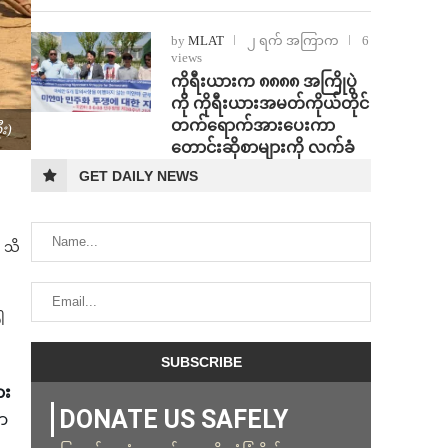
by
MLAT
၂ ရက် အကြာက
6
views
ကိုရီးယားက ၈၈၈၈ အကြိုပွဲ
ကို ကိုရီးယားအမတ်ကိုယ်တိုင်
တက်ရောက်အားပေးကာ
း)
တောင်းဆိုစာများကို လက်ခံ
GET DAILY NEWS
 သိ
ါ
ား
DONATE US SAFELY
ာ