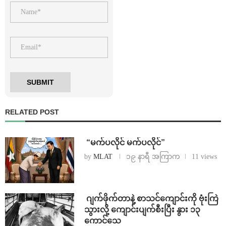
RELATED POST
⁨ ⁨“မက်ပလိုင် မက်ပလိုင်”
by
MLAT
၁၉ နာရီ အကြာက
11 views
⁨⁩ ⁨ဂျက်ဖိုက်တာနဲ့ စာသင်ကျောင်းကို ဗုံးကြဲ
သွားလို့ ကျောင်းပျက်စီးပြီး နွား ၁၃
ကောင်သေ