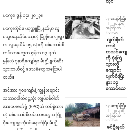
လိုင်”
မကွေး၊ ဇွန် ၁၄၊ ၂၀၂၃။
by
ကျော်ကြီး
၂၀ နာရီ
အကြာက
မကွေးတိုင်း၊ ပခုက္ကူမြို့နယ်မှာ လူ
4 views
တွေမနေထိုင်တော့တဲ့ မြို့စိုးကျေးရွာ
⁨⁩ ⁨ဂျက်ဖိုက်
က လူနေအိမ် ၁၅ လုံးကို စစ်ကောင်စီ
တာနဲ့
စာသင်ကျောင
တပ်သားတွေက ဇွန်လ ၁၃ ရက်
ကို ဗုံးကြဲ
မွန်းလွဲ ၃နာရီကျော်မှာ မီးရှို့ဖျက်ဆီး
သွားလို့
သွားတယ်လို့ ဒေသခံတွေကပြောပါ
ကျောင်း
ပျက်စီးပြီး
တယ်။
နွား ၁၃
ကောင်သေ
အင်အား ၅၀ကျော်နဲ့ ကျွန်းချောင်း
သဘာဝဓါတ်ငွေ့သုံး လျှပ်စစ်ဓါတ်
by
ကျော်ကြီး
အားပေးစက်ရုံ (EPC)ထဲ တပ်စွဲထား
၂၃ နာရီ
တဲ့ စစ်ကောင်စီတပ်သားတွေက မြို့
အကြာက
9 views
စိုးကျေးရွာကိုဝင်ရောက်ပြီး မီးရှို့
⁩ ⁨ခင်ဦးနယ်