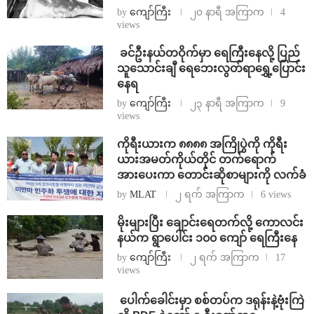
by
ကျော်ကြီး
၂၀ နာရီ အကြာက
4
views
⁩ ⁨ခင်ဦးနယ်တဝိုက်မှာ ရေကြီးနေလို့ ပြည်
သူသောင်းချီ ရေဘေးလွတ်ရာရွှေ့ပြောင်း
နေရ
by
ကျော်ကြီး
၂၃ နာရီ အကြာက
9
views
ကိုရီးယားက ၈၈၈၈ အကြိုပွဲကို ကိုရီး
ယားအမတ်ကိုယ်တိုင် တက်ရောက်
အားပေးကာ တောင်းဆိုစာများကို လက်ခံ
by
MLAT
၂ ရက် အကြာက
6 views
⁨မိုးများပြီး ချောင်းရေတက်လို့ ကောလင်း
နယ်က ရွာပေါင်း ၁၀၀ ကျော် ရေကြီးနေ
by
ကျော်ကြီး
၂ ရက် အကြာက
17
views
⁩ ⁨ပေါက်ခေါင်းမှာ စစ်တပ်က ဒရုန်းနဲ့ဗုံးကြဲ