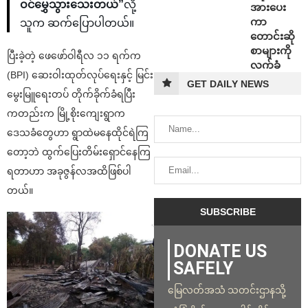
ဝင်မွှေသွားသေးတယ်”
လို့
အားပေး
ကာ
သူက ဆက်ပြောပါတယ်။
တောင်းဆို
စာများကို
ပြီးခဲ့တဲ့ ဖေဖော်ဝါရီလ ၁၁ ရက်က
လက်ခံ
(BPI) ဆေးဝါးထုတ်လုပ်ရေးနှင့် မြင်း
GET DAILY NEWS
မွေးမြူရေးတပ် တိုက်ခိုက်ခံရပြီး
ကတည်းက မြို့စိုးကျေးရွာက
ဒေသခံတွေဟာ ရွာထဲမနေထိုင်ရဲကြ
တော့ဘဲ ထွက်ပြေးတိမ်းရှောင်နေကြ
ရတာဟာ အခုဇွန်လအထိဖြစ်ပါ
တယ်။
DONATE US
SAFELY
မြေလတ်အသံ သတင်းဌာနသို့