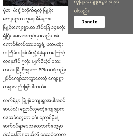
လုံခြုံစိတ်ချစွာလှူဒါန်း နိုင်
ပုံစာ- မီးရှို့ခံလိုက်ရတဲ့ မြို့စိုး
ပါသည်။
ကျေးရွာက လူနေအိမ်များ။
Donate
မြို့စိုးကျေးရွာဟာ အိမ်ခြေ ၁၄၈လုံး
ရှိပြီး မေလအတွင်းမှာလည်း စစ်
ကောင်စီတပ်သားတွေရဲ့ ပထမဆုံး
အကြိမ်အဖြစ် မီးရှို့ခံခဲ့ရတာကြောင့်
လူနေအိမ် ၅လုံး ပျက်စီးခဲ့ပါသေး
တယ်။ မြို့စိုးရွာဟာ BPIတပ်နဲ့လည်း
၂မိုင်ကျော်သာကွာဝေးတဲ့ ကျေးရွာ
တရွာလည်းဖြစ်ပါတယ်။
လက်ရှိမှာ မြို့စိုးကျေးရွာအပါအဝင်
ဆယ်လံ၊ ညောင်လှစတဲ့ကျေးရွာက
ဒေသခံတွေဟာ ပုဂံ၊ ညောင်ဦးနဲ့
ဆက်စပ်ရာဒေသတွေဘက်တွေမှာ
ခိုလှုံနေကြရတယ်လို့ ဒေသခံတွေက