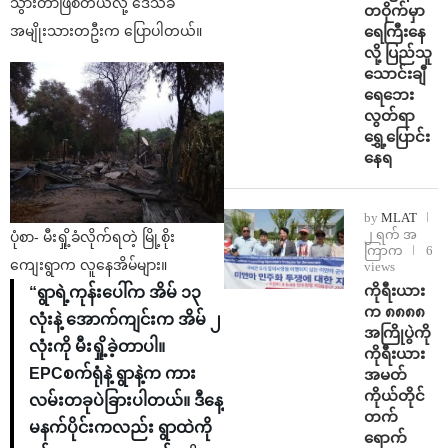
သွားတာဖြစ်တယ်လို့ ဒေသခံ
တဝိုက်မှာ
ရေကြီးနေ
အမျိုးသားတဦးက ပြောပါတယ်။
လို့ ပြည်သူ
သောင်းချီ
ရေဘေး
လွတ်ရာ
ရွှေ့ပြောင်း
နေရ
by
MLAT
၂ ရက် အ
ပုံစာ- မီးရှို့ခံလိုက်ရတဲ့ မြို့စိုး
ကြာက
6
ကျေးရွာက လူနေအိမ်များ။
views
ကိုရီးယား
“ရွာရဲ့ကုန်းပေါ်က အိမ် ၁၃
က ၈၈၈၈
လုံးနဲ့ အောက်ကျင်းက အိမ် ၂
အကြိုပွဲကို
လုံးကို မီးရှို့ခဲ့တာပါ။
ကိုရီးယား
EPCစက်ရုံနဲ့ ရွာနဲ့က ကား
အမတ်
ကိုယ်တိုင်
လမ်းတခုပဲခြားပါတယ်။ ဒီနေ့
တက်
မနက်ပိုင်းကလည်း ရွာထဲကို
ရောက်