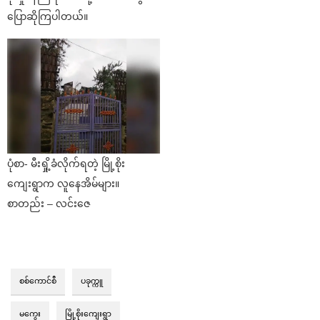
ပြောဆိုကြပါတယ်။
ပုံစာ- မီးရှို့ခံလိုက်ရတဲ့ မြို့စိုး
ကျေးရွာက လူနေအိမ်များ။
စာတည်း – လင်းဇေ
စစ်ကောင်စီ
ပခုက္ကူ
မကွေး
မြို့စိုးကျေးရွာ