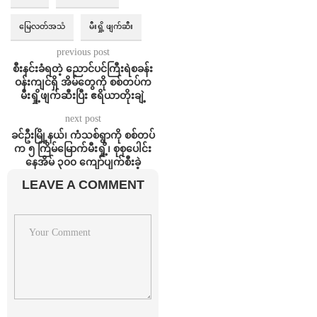
မြေလတ်အသံ
မီးရှို့ ဖျက်ဆီး
previous post
စီးနင်းခံရတဲ့ ညောင်ပင်ကြီးရဲစခန်း
ဝန်းကျင်ရှိ အိမ်တွေကို စစ်တပ်က
မီးရှို့ဖျက်ဆီးပြီး ဧရိယာတိုးချဲ့
next post
ခင်ဦးမြို့နယ်၊ ကံသစ်ရွာကို စစ်တပ်
က ၅ ကြိမ်မြောက်မီးရှို့၊ စုစုပေါင်း
နေအိမ် ၃၀၀ ကျော်ပျက်စီးခဲ့
LEAVE A COMMENT