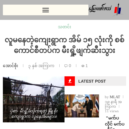
သတင်း
လူမနေတဲ့ကျေးရွာက အိမ် ၁၅ လုံးကို စစ်
ကောင်စီတပ်က မီးရှို့ဖျက်ဆီးသွား
အောင်စိုး
၃ နှစ် အကြာက
0
1
LATEST POST
by
MLAT
၁၉ နာရီ အ
ကြာက
11 views
ပုံစာ- မီးရှို့ခံလိုက်ရတဲ့ မြို့စိုး
ကျေးရွာက လူနေအိမ်များ။
⁨ ⁨“မက်ပ
လိုင် မက်ပ