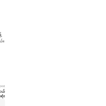
့
ယ်။
post
းငယ်
ုံး