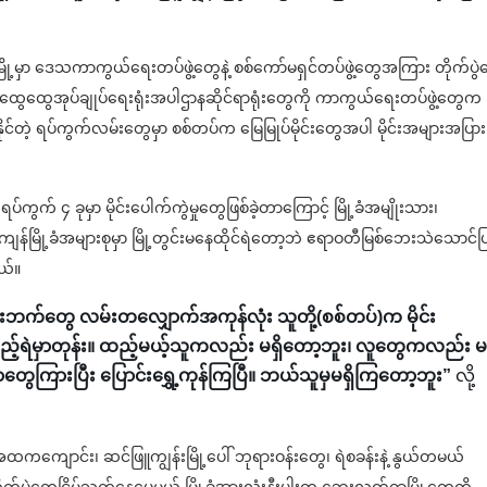
ု့မှာ ဒေသကာကွယ်ရေးတပ်ဖွဲ့တွေနဲ့ စစ်ကော်မရှင်တပ်ဖွဲ့တွေအကြား တိုက်ပွဲ
ရှိ အထွေထွေအုပ်ချုပ်ရေးရုံးအပါဌာနဆိုင်ရာရုံးတွေကို ကာကွယ်ရေးတပ်ဖွဲ့တွေက
ရောက်နိုင်တဲ့ ရပ်ကွက်လမ်းတွေမှာ စစ်တပ်က မြေမြုပ်မိုင်းတွေအပါ မိုင်းအများအပြား
ပ်ကွက် ၄ ခုမှာ မိုင်းပေါက်ကွဲမှုတွေဖြစ်ခဲ့တာကြောင့် မြို့ခံအမျိုးသား၊
န်မြို့ခံအများစုမှာ မြို့တွင်းမနေထိုင်ရဲတော့ဘဲ ဧရာဝတီမြစ်ဘေးသဲသောင်ပြ
ယ်။
ုန်းဘက်တွေ လမ်းတလျှောက်အကုန်လုံး သူတို့(စစ်တပ်)က မိုင်း
်ရဲမှာတုန်း။ ထည့်မယ့်သူကလည်း မရှိတော့ဘူး၊ လူတွေကလည်း မ
တာတွေကြားပြီး ပြောင်းရွှေ့ကုန်ကြပြီ။ ဘယ်သူမှမရှိကြတော့ဘူး”
လို့
အထကကျောင်း၊ ဆင်ဖြူကျွန်းမြို့ပေါ် ဘုရားဝန်းတွေ၊ ရဲစခန်းနဲ့ နွယ်တမယ်
ပွဲတွေငြိမ်သက်နေပေမယ့် မြို့ခံအားလုံးနီးပါးက ဘေးလွတ်ရာမြို့တွေကို