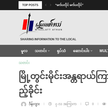
TOP POSTS
⁨ ⁨“မက်ပလိုင် မက်ပလိုင်”
MYAELATT ATHAN
SHARING INFORMATION TO THE LOCAL
မူလ
သတင်း
ရုပ်သံ
ဆောင်းပါး
MUL
သတင်း
မြို့တွင်းမိုင်းအန္တရာယ
ည့်ခိုင်း
ဒိန်းဂျား
၇ လ အကြာက
0