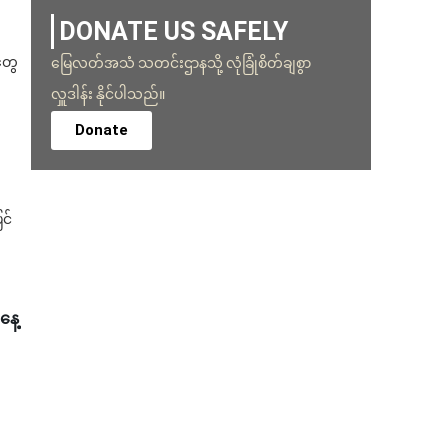
DONATE US SAFELY
တွေ
မြေလတ်အသံ သတင်းဌာနသို့ လုံခြုံစိတ်ချစွာ
လှူဒါန်း နိုင်ပါသည်။
Donate
င်
နေ့