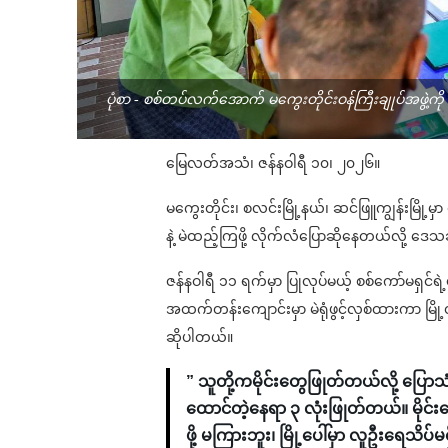
ပုံစာ - စစ်တပ်လက်အောက် မကွေးတိုင်းဝန်ကြီးချုပ်အဖွဲ့ကို 
မြေလတ်အသံ၊ ဇန်နဝါရီ ၁၀၊ ၂၀၂၆။
မကွေးတိုင်း၊ စလင်းမြို့နယ်၊ ဆင်ဖြူကျွန်းမြိ
နဲ့ မဲထည့်ကြဖို့ လိုက်လံပြောဆိုနေတယ်လို့ 
ဇန်နဝါရီ ၁၁ ရက်မှာ ပြုလုပ်မယ့် စစ်ကော်မရှင်ရဲ့ရ
အထက်တန်းကျောင်းမှာ မဲရုံဖွင့်လှစ်ထားကာ မြို့တ
ဆိုပါတယ်။
” သူတို့ကမိုင်းတွေဖြုတ်တယ်လို့ ပြေ
ထောင်တဲ့နေရာ ၃ လုံးဖြုတ်တယ်။ မိုင်း
ဖို့ မကြားဘူး၊ မြို့ပေါ်မှာ လူဦးရေသိပ်