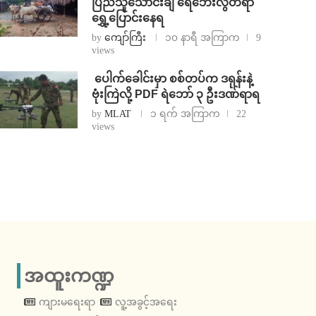
ပြည်သူသောင်းချီ ရေဘေးလွတ်ရာ
ရွှေ့ပြောင်းနေရ
by
ကျော်ကြီး
၁၀ နာရီ အကြာက
9
views
⁩ ⁨ပေါက်ခေါင်းမှာ စစ်တပ်က ဒရုန်းနဲ့
ဗုံးကြဲလို့ PDF ရဲဘော် ၃ ဦးဒဏ်ရာရ
by
MLAT
၁ ရက် အကြာက
22
views
အထူးကဏ္ဍ
ကျားမရေးရာ
လူ့အခွင့်အရေး