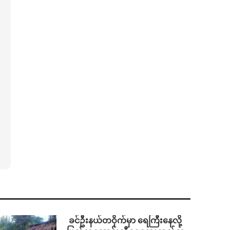
⁩ ⁨ခင်ဦးနယ်တဝိုက်မှာ ရေကြီးနေလို့