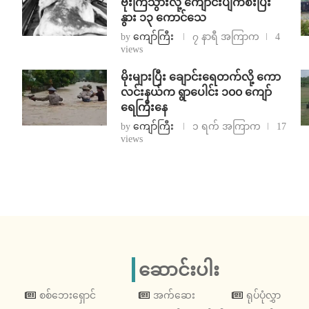
ဗုံးကြဲသွားလို့ ကျောင်းပျက်စီးပြီး
နွား ၁၃ ကောင်သေ
by
ကျော်ကြီး
၇ နာရီ အကြာက
4
views
⁨မိုးများပြီး ချောင်းရေတက်လို့ ကော
လင်းနယ်က ရွာပေါင်း ၁၀၀ ကျော်
ရေကြီးနေ
by
ကျော်ကြီး
၁ ရက် အကြာက
17
views
ဆောင်းပါး
စစ်ဘေးရှောင်
အက်ဆေး
ရုပ်ပုံလွှာ