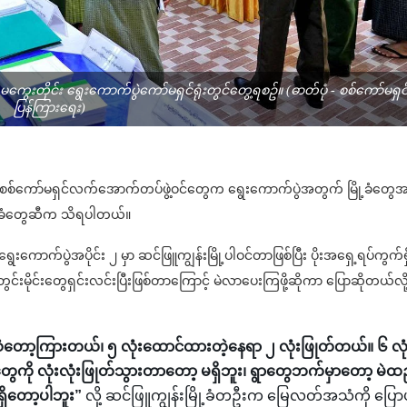
မကွေးတိုင်း ရွေးကောက်ပွဲကော်မရှင်ရုံးတွင်တွေ့ရစဥ်။ (ဓာတ်ပုံ - စစ်ကော်မရှင
ပြန်ကြားရေး)
ု့မှာ စစ်ကော်မရှင်လက်အောက်တပ်ဖွဲ့ဝင်တွေက ရွေးကောက်ပွဲအတွက် မြို့ခံတွေ
ဒေသခံတွေဆီက သိရပါတယ်။
ွေးကောက်ပွဲအပိုင်း ၂ မှာ ဆင်ဖြူကျွန်းမြို့ပါဝင်တာဖြစ်ပြီး ပိုးအရှေ့ရပ်ကွက်ရှ
ွင်းမိုင်းတွေရှင်းလင်းပြီးဖြစ်တာကြောင့် မဲလာပေးကြဖို့ဆိုကာ ပြောဆိုတယ်လို
ာသံတော့ကြားတယ်၊ ၅ လုံးထောင်ထားတဲ့နေရာ ၂ လုံးဖြုတ်တယ်။ ၆ လုံ
တွေကို လုံးလုံးဖြုတ်သွားတာတော့ မရှိဘူး၊ ရွာတွေဘက်မှာတော့ မဲထည
မရှိတော့ပါဘူး”
လို့ ဆင်ဖြူကျွန်းမြို့ခံတဦးက မြေလတ်အသံကို ပြော