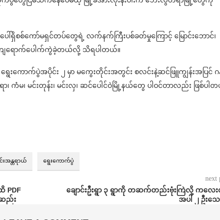
ု့ပေါ်ရှိစစ်ကော်မရှင်တပ်တွေရဲ့ လက်နက်ကြီးပစ်ခတ်မှုကြောင့် မြောင်းဘောင်၊
းကျရောက်ပေါက်ကွဲခဲ့တယ်လို့ သိရပါတယ်။
 ရွေးကောက်ပွဲအပိုင်း ၂ မှာ မကွေးတိုင်းအတွင်း စလင်းနဲ့ဆင်ဖြူကျွန်းအပြင် ဂန်
္တရာ၊ ကံမ၊ မင်းတုန်း၊ မင်းလှ၊ ဆင်ပေါင်ဝဲမြို့နယ်တွေ ပါဝင်တာလည်း ဖြစ်ပါတ
ိုင်းအန္တရာယ်
ရွေးကောက်ပွဲ
next 
အထိ PDF
ချောင်းဦးရွာ ၃ ရွာကို တဆက်တည်းဗုံးကြဲလို့ ကလေ
်းဆည်း
အပါ ၂ ဦးသေဆ