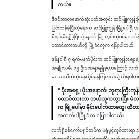
တယ်။
ဒီဇင်ဘာလနောက်ဆုံးပတ်အတွင်း ဆင်ဖြူကျွန်းမြိ
ပြင်းထန်ခဲ့ပြီးတဲ့နောက် ဆင်ဖြူကျွန်းမြို့ပေါ်
စီးနင်းမီးရှို့ခဲ့ပြီးတဲ့နောက် မြို့ တွင်းကိုဝင်
ထောင်ထားတယ်လို့ မြို့ခံတွေက ပြောပါတယ်။
ဇန်နဝါရီ ၇ ရက်မနက်ပိုင်းက ဆင်ဖြူကျွန်းစျေးနဲ့ ရ
အမျိုးသမီး ၁၅ ဦးဒဏ်ရာရရှိခဲ့တာကြောင့် လက်ကျ
မှာ ယာယီတဲထိုးနေထိုင်နေကြတယ်လို့ သိရပါတ
” ပိုးအရှေ့၊ ပိုးအနောက်၊ ဘုရားကြီးက
ထောင်ထားတာ ဘယ်သူကသွားပြီး မဲထည့
က မြို့ပေါ်မှာ မိုင်းပေါက်တာတွေ၊ ထိ
အထက်ပါမြို့ခံက ပြောပါတယ်။
လက်ရှိစစ်ကော်မရှင်တပ်က မဲရုံဖွင့်လှစ်ထားရာ 
တံတားထိပ်တွေမှာတပ်စွဲထားပြီး လတ်တလောတိုက်