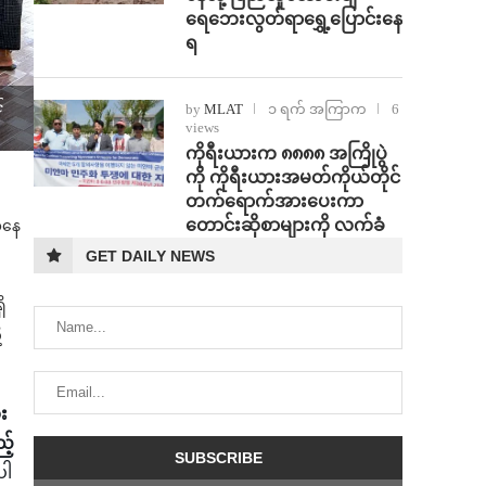
ရေဘေးလွတ်ရာရွှေ့ပြောင်းနေ
ရ
်
by
MLAT
၁ ရက် အကြာက
6
views
ကိုရီးယားက ၈၈၈၈ အကြိုပွဲ
ကို ကိုရီးယားအမတ်ကိုယ်တိုင်
တက်ရောက်အားပေးကာ
တောင်းဆိုစာများကို လက်ခံ
အနေ
GET DAILY NEWS
ိ
့
း
့်
ပါ