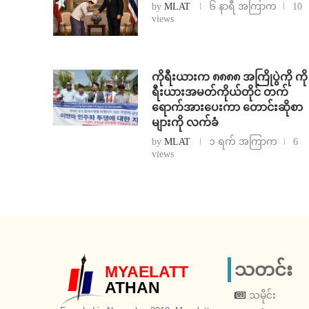
by
MLAT
၆ နာရီ အကြာက
10
views
ကိုရီးယားက ၈၈၈၈ အကြိုပွဲကို ကို
ရီးယားအမတ်ကိုယ်တိုင် တက်
ရောက်အားပေးကာ တောင်းဆိုစာ
များကို လက်ခံ
by
MLAT
၁ ရက် အကြာက
6
views
သတင်း
MYAELATT
ATHAN
သမိုင်း