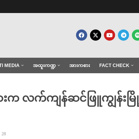
TI MEDIA
အထူးကဏ္ဍ
အားကစား
FACT CHECK
်ကြားက လက်ကျန်ဆင်ဖြူကျွန်းမြ
28