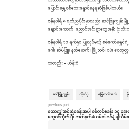
ပြောင်းရွှေ့စစ်ဘေးရှောင်နေရဆဲဖြစ်ပါတယ်။
ဇန်နဝါရီ ၈ ရက်ညပိုင်းမှာလည်း ဆင်ဖြူကျွန်းမြိ
ချောင်းကောက်၊ ညောင်အင်းရွာတွေအနီး ဗုံးသီ
ဇန်နဝါရီ ၁၁ ရက်မှာ ပြုလုပ်မယ့် စစ်ကော်မရှင်ရဲ့
ဂေါ၊ ဆိပ်ဖြူ၊ နတ်မောက်၊ မြို့သစ်၊ ငဖဲ၊ စေတုတ
စာတည်း – ဟိန်းစံ
ဆင်ဖြူကျွန်း
တိုက်ပွဲ
မြေလတ်အသံ
မ
previous post
တောကျွဲအင်းရဲစခန်းအပါ စစ်တပ်စခန်း ၁၄ ခု
တွေဝင်တိုက်ပြီး လက်နက်ခဲယမ်းဒါဇင်နဲ့ ချီသိမ