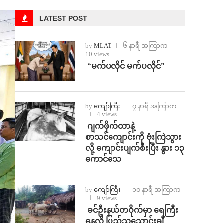
LATEST POST
by
MLAT
၆ နာရီ အကြာက
10 views
⁨ ⁨“မက်ပလိုင် မက်ပလိုင်”
by
ကျော်ကြီး
၇ နာရီ အကြာက
4 views
⁨⁩ ⁨ဂျက်ဖိုက်တာနဲ့
စာသင်ကျောင်းကို ဗုံးကြဲသွား
လို့ ကျောင်းပျက်စီးပြီး နွား ၁၃
ကောင်သေ
by
ကျော်ကြီး
၁၀ နာရီ အကြာက
9 views
⁩ ⁨ခင်ဦးနယ်တဝိုက်မှာ ရေကြီး
နေလို့ ပြည်သူသောင်းချီ