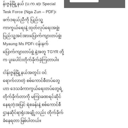
န်းဇွန်မြို့နယ် (ပ.က.ဖ)၊ Special
Tesk Force (Nga Zun – PDF)၊
ဖက်ဒရယ်ညီကို ပြည်သူ့
ကာကွယ်ရေးနဲ့ ထုတ်လုပ်ရေးအဖွဲ့၊
ပြည်သူ့အင်အားပြောက်ကျားတပ်ဖွဲ့၊
Myaung Ms PDF၊ ငန်းနက်
ပြောက်ကျားတပ်ဖွဲ့ နဲ့အတူ TGYR တို့
က ပူးပေါင်းတိုက်ခိုက်ခဲ့ကြတာပါ။
ငါန်းဇွန်မြို့နယ်အတွင်း ဝင်
ရောက်လာတဲ့ စစ်ကောင်စီတပ်တွေ
ဟာ ဒေသခံကာကွယ်ရေးတပ်တွေရဲ့
တိုက်ခိုက်တာကို မကြာခဏရင်ဆိုင်
နေရတဲ့အပြင် ရဲစခန်းနဲ့ စစ်ကောင်စီ
ဌာနဆိုင်ရာရုံးအချို့လည်း တိုက်ခိုက်
ခံနေရတာ ဖြစ်ပါတယ်။