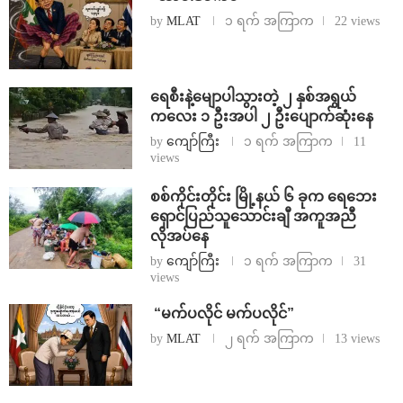
by
MLAT
၁ ရက် အကြာက
22 views
ရေစီးနဲ့မျောပါသွားတဲ့ ၂ နှစ်အရွယ်
ကလေး ၁ ဦးအပါ ၂ ဦးပျောက်ဆုံးနေ
by
ကျော်ကြီး
၁ ရက် အကြာက
11
views
စစ်ကိုင်းတိုင်း မြို့နယ် ၆ ခုက ရေဘေး
ရှောင်ပြည်သူသောင်းချီ အကူအညီ
လိုအပ်နေ
by
ကျော်ကြီး
၁ ရက် အကြာက
31
views
⁨ ⁨“မက်ပလိုင် မက်ပလိုင်”
by
MLAT
၂ ရက် အကြာက
13 views