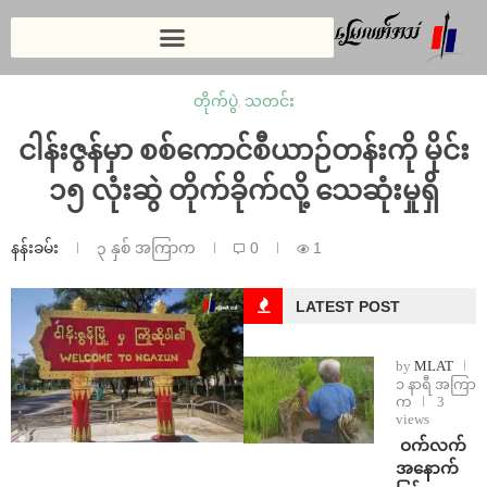
တိုက်ပွဲ
,
သတင်း
ငါန်းဇွန်မှာ စစ်ကောင်စီယာဉ်တန်းကို မိုင်း
၁၅ လုံးဆွဲ တိုက်ခိုက်လို့ သေဆုံးမှုရှိ
နန်းခမ်း
၃ နှစ် အကြာက
0
1
LATEST POST
by
MLAT
၁ နာရီ အကြာ
က
3
views
⁩ ⁨ဝက်လက်
အနောက်