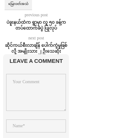
မြေလတ်အသံ
previous post
ပဲခူးနယ်ထဲက ရွာမှာ လူ ၅၀ ခန့်က
တပ်ထောက်ခံပွဲ ပြုလုပ်
next post
ဆိုင်ကယ်စီးလာချိန် ပေါက်ကွဲမှုဖြစ်
လို့ အမျိုးသား ၂ ဦးသေဆုံး
LEAVE A COMMENT