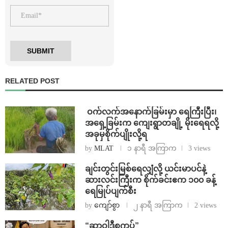
RELATED POST
⁩ ⁨ဝက်လက်အနောက်ခြမ်းမှာ ရေကြီးပြီး၊
အရှေ့ခြမ်းက ကျေးရွာတချို့ မိုးရေရလို့
အခုမှစိုက်ပျိုးလို့ရ
by
MLAT
၁ နာရီ အကြာက
3 views
ချင်းတွင်းမြစ်ရေလျှံလို့ ယင်းမာပင်နဲ့
ဆားလင်းကြီးက စိုက်ခင်းဧက ၁၀၀ ခန့်
ရေမြုပ်ပျက်စီး
by
ကျော်စွာ
၂ နာရီ အကြာက
2 views
“ဆာဝါဒီစကပ်”