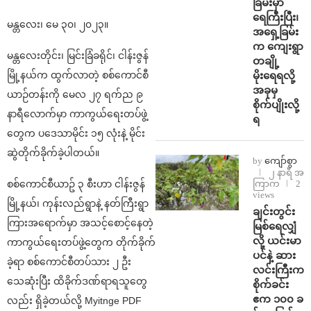
ခြမ်းမှာ
ရေကြီးပြီး၊
မန္တလေး၊ မေ ၃၀၊ ၂၀၂၃။
အရှေ့ခြမ်း
က ကျေးရွာ
မန္တလေးတိုင်း၊ မြင်းခြံခရိုင်၊ ငါန်းဇွန်
တချို့
မိုးရေရလို့
မြို့နယ်က ထွက်လာတဲ့ စစ်ကောင်စီ
အခုမှ
ယာဉ်တန်းကို မေလ ၂၇ ရက်ည ၉
စိုက်ပျိုးလို့
နာရီလောက်မှာ ကာကွယ်ရေးတပ်ဖွဲ့
ရ
တွေက ပဒေသာမိုင်း ၁၅ လုံးနဲ့ မိုင်း
ဆွဲတိုက်ခိုက်ခဲ့ပါတယ်။
by
ကျော်စွာ
၂ နာရီ အ
ကြာက
2
စစ်ကောင်စီယာဥ် ၃ စီးဟာ ငါန်းဇွန်
views
မြို့နယ်၊ ကုန်းလည်ရွာနဲ့ နတ်ကြီးရွာ
ချင်းတွင်း
ကြားအရောက်မှာ အသင့်စောင့်နေတဲ့
မြစ်ရေလျှံ
လို့ ယင်းမာ
ကာကွယ်ရေးတပ်ဖွဲ့တွေက တိုက်ခိုက်
ပင်နဲ့ ဆား
ခဲ့ရာ စစ်ကောင်စီတပ်သား ၂ ဦး
လင်းကြီးက
သေဆုံးပြီး ထိခိုက်ဒဏ်ရာရသူတွေ
စိုက်ခင်း
ဧက ၁၀၀ ခ
လည်း ရှိခဲ့တယ်လို့ Myitnge PDF