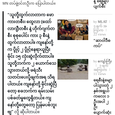
န့် ရေမြုပ်
MN တပ်ဖွဲ့ဝင်တဦးက ပြောပါတယ်။
ပျက်စီး
“သူတို့ထွက်လာတာက ဖော
ကားတစီး၊ ထွေလာ (ထော်
by
MLAT
၁ ရက် အ
လာဂျီ)တစီး နဲ့ ဟိုက်ဂျက်တ
ကြာက
22 views
စီး စုစုပေါင်း ကား ၃ စီးနဲ့
“ဆာဝါဒီစ
ထွက်လာတာပါ။ ကျနော်တို့
ကပ်”
က ပွိုင့် ၂ ပွိုင့်နေရာယူပြီး
မိုင်း ၁၅ လုံးဆွဲလိုက်တာပါ။
by
ကျော်ကြီး
သူတို့ဘက်က ၂ ယောက်သေ
၁ ရက်
အကြာက
သွားတယ်လို့ ဖရဲသီး
11 views
သတင်းပေးပို့ချက်အရ သိရ
ရေစီးနဲ့မျော
ပါတယ်။ ကျနော်တို့ မိုင်းဆွဲပြီ
ပါသွားတဲ့ ၂
နှစ်အရွယ်
တော့ စခဘက်က ရမ်းသမ်း
ကလေး ၁
ပစ်ခတ်မှုတွေရှိတယ်။ ကျ
ဦးအပါ ၂
နော်တို့တွေတော့ ပြန်မပစ်ဘူး
ဦး
ဗျ”
လို့ ဆိုပါတယ်။
ပျောက်ဆုံး