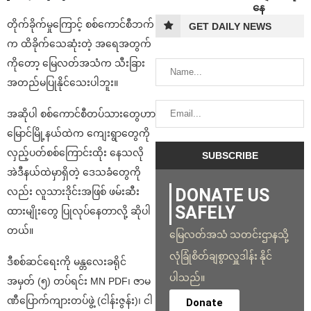
နေ
တိုက်ခိုက်မှုကြောင့် စစ်ကောင်စီဘက်
GET DAILY NEWS
က ထိခိုက်သေဆုံးတဲ့ အရေအတွက်
ကိုတော့ မြေလတ်အသံက သီးခြား
အတည်မပြုနိုင်သေးပါဘူး။
အဆိုပါ စစ်ကောင်စီတပ်သားတွေဟာ
မြောင်မြို့နယ်ထဲက ကျေးရွာတွေကို
လှည့်ပတ်စစ်ကြောင်းထိုး နေသလို
အဲဒီနယ်ထဲမှာရှိတဲ့ ဒေသခံတွေကို
DONATE US
လည်း လူသားဒိုင်းအဖြစ် ဖမ်းဆီး
SAFELY
ထားမျိုးတွေ ပြုလုပ်နေတာလို့ ဆိုပါ
တယ်။
မြေလတ်အသံ သတင်းဌာနသို့
လုံခြုံစိတ်ချစွာလှူဒါန်း နိုင်
ဒီစစ်ဆင်ရေးကို မန္တလေးခရိုင်
ပါသည်။
အမှတ် (၅) တပ်ရင်း MN PDF၊ ဇာမ
ဏီပြောက်ကျားတပ်ဖွဲ့ (ငါန်းဇွန်း)၊ ငါ
Donate