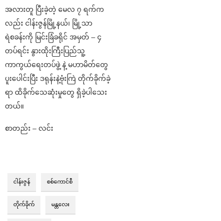
အလားတူ ပြီးခဲ့တဲ့ မေလ ၇ ရက်က
လည်း ငါန်းဇွန်မြို့နယ်၊ မြို့သာ
ရဲစခန်းကို မြင်းခြံခရိုင် အမှတ် – ၄
တပ်ရင်း နွားထိုးကြီးပြည်သူ့
ကာကွယ်ရေးတပ်ဖွဲ့ နဲ့ မဟာမိတ်တွေ
ပူးပေါင်းပြီး ဒရုန်းနဲ့ဗုံးကြဲ တိုက်ခိုက်ခဲ့
ရာ ထိခိုက်သေဆုံးမှုတွေ ရှိခဲ့ပါသေး
တယ်။
စာတည်း – လင်း
ငါန်းဇွန်
စစ်ကောင်စီ
တိုက်ခိုက်
မန္တလေး