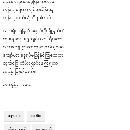
ဆောက်လုပ်ပေးခဲ့ပြီး၊ တဲတလုံး
ကုန်ကျစရိတ် ကျပ်တသိန်းခန့်
ကုန်ကျတယ်လို့ သိရပါတယ်။
လက်ရှိအချိန်ထိ ချောင်းဦးမြို့နယ်ထဲ
က ရွှေလှေ၊ ရွှေကျင်၊ ယာကြီးတော၊
ဝယာကျေးရွာတွေက ဒေသခံ ၄၀၀၀
ကျော်ဟာ နေရပ်မပြန်နိုင်ကြသေးဘဲ
ထွက်ပြေးတိမ်းရှောင်နေကြရတာ
လည်း ဖြစ်ပါတယ်။
စာတည်း – လင်း
ချောင်းဦး
စစ်ကိုင်း
စစ်ဘေးရှောင်
ဆောက်လုပ်