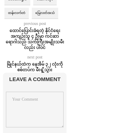
ထန်းလက်တဲ
မြေလတ်အသံ
previous post
ထောင်ပြောင်းခံရတဲ့ နိုင်ငံရေး
အကျဉ်းသူ ၄ ဦးမှာ ကင်ဆာ
ရောဂါသည် သက်ကြီးအမျိုးသမီး
လည်း ပါဝင်
next post
မြိုင်နယ်ထဲက နေအိမ် ၃၂ လုံးကို
စစ်တပ်က မီးရှို့သွား
LEAVE A COMMENT