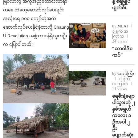
န့် ရေမြုပ်
ဖြစ်လာလို့ အကူအညီတောင်းလာရာ
ပျက်စီး
ကနေ တဲတွေဆောက်လုပ်ပေးရင်း
အလုံးရေ ၁၀၀ ကျော်တဲ့အထိ
by
MLAT
ဆောက်လုပ်ပေးနိုင်ခဲ့တာလို့ Chaung
၁ ရက် အ
U Revolution အဖွဲ့ တာဝန်ရှိသူတဦး
ကြာက
24 views
က ပြောပါတယ်။
“ဆာဝါဒီစ
ကပ်”
by
ကျော်ကြီး
၁ ရက်
အကြာက
11 views
ရေစီးနဲ့မျော
ပါသွားတဲ့ ၂
နှစ်အရွယ်
ကလေး ၁
ဦးအပါ ၂
ဦး
ပျောက်ဆုံး