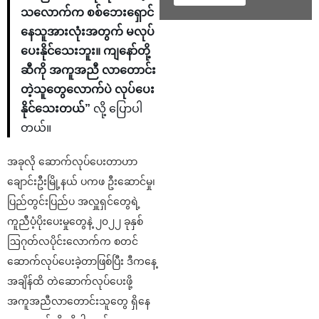
သလောက်က စစ်ဘေးရှောင်
နေသူအားလုံးအတွက် မလုပ်
ပေးနိုင်သေးဘူး။ ကျနော်တို့
ဆီကို အကူအညီ လာတောင်း
တဲ့သူတွေလောက်ပဲ လုပ်ပေး
နိုင်သေးတယ်”
လို့ ပြောပါ
တယ်။
အခုလို ဆောက်လုပ်ပေးတာဟာ
ချောင်းဦးမြို့နယ် ပကဖ ဦးဆောင်မှု၊
ပြည်တွင်းပြည်ပ အလှူရှင်တွေရဲ့
ကူညီပံ့ပိုးပေးမှုတွေနဲ့ ၂၀၂၂ ခုနှစ်
ဩဂုတ်လပိုင်းလောက်က စတင်
ဆောက်လုပ်ပေးခဲ့တာဖြစ်ပြီး ဒီကနေ့
အချိန်ထိ တဲဆောက်လုပ်ပေးဖို့
အကူအညီလာတောင်းသူတွေ ရှိနေ