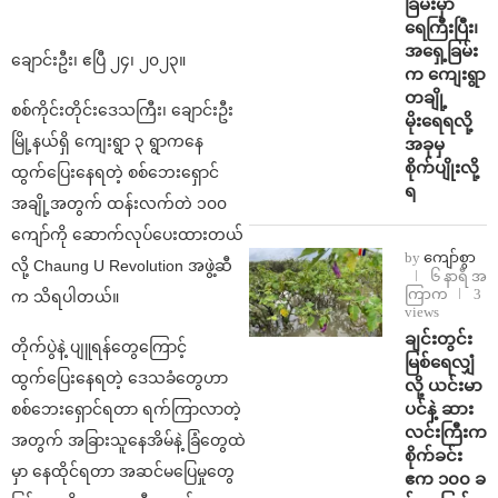
ခြမ်းမှာ
ရေကြီးပြီး၊
အရှေ့ခြမ်း
ချောင်းဦး၊ ဧပြီ ၂၄၊ ၂၀၂၃။
က ကျေးရွာ
တချို့
စစ်ကိုင်းတိုင်းဒေသကြီး၊ ချောင်းဦး
မိုးရေရလို့
မြို့နယ်ရှိ ကျေးရွာ ၃ ရွာကနေ
အခုမှ
စိုက်ပျိုးလို့
ထွက်ပြေးနေရတဲ့ စစ်ဘေးရှောင်
ရ
အချို့အတွက် ထန်းလက်တဲ ၁၀၀
ကျော်ကို ဆောက်လုပ်ပေးထားတယ်
by
ကျော်စွာ
လို့ Chaung U Revolution အဖွဲ့ဆီ
၆ နာရီ အ
ကြာက
3
က သိရပါတယ်။
views
ချင်းတွင်း
တိုက်ပွဲနဲ့ ပျူရန်တွေကြောင့်
မြစ်ရေလျှံ
ထွက်ပြေးနေရတဲ့ ဒေသခံတွေဟာ
လို့ ယင်းမာ
ပင်နဲ့ ဆား
စစ်ဘေးရှောင်ရတာ ရက်ကြာလာတဲ့
လင်းကြီးက
အတွက် အခြားသူနေအိမ်နဲ့ ခြံတွေထဲ
စိုက်ခင်း
မှာ နေထိုင်ရတာ အဆင်မပြေမှုတွေ
ဧက ၁၀၀ ခ