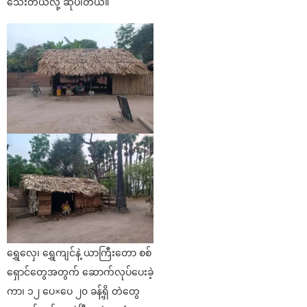
သေးတယ်လို့ ဆိုပါတယ်။
ရွှေလှေ၊ ရွှေကျင်နဲ့ ယာကြီးတော စစ်
ရှောင်တွေအတွက် ဆောက်လုပ်ပေးခဲ့
ကာ၊ ၁၂ ပေ×ပေ ၂၀ ခန့်ရှိ တဲတွေ