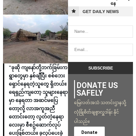
နေ
GET DAILY NEWS
“ခုဆို ကျနော်တို့ဘက်ခြမ်းက
ရွာတွေမှာ နှစ်ချီပြီး စစ်ဘေး
DONATE US
ရှောင်နေရတဲ့သူတွေ ရှိတယ်။
SAFELY
ရေရှည်ကျတော့ သူများနေရာ
မှာ နေရတာ အဆင်မပြေ
မြေလတ်အသံ သတင်းဌာနသို့
တော့လို့ လာအကူအညီ
လုံခြုံစိတ်ချစွာလှူဒါန်း နိုင်
တောင်းတော့ လွတ်တဲ့နေရာ
ပါသည်။
လေးမှာ စီစဥ်ဆောက်လုပ်
Donate
ပေးဖြစ်တယ်။ ခုလုပ်ပေးခဲ့