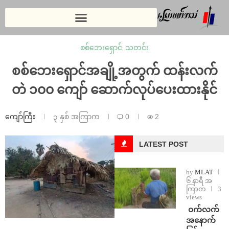
စစ်ဘေးရှောင်
,
သတင်း
စစ်ဘေးရှောင်အချို့အတွက် ထန်းလက်
တဲ ၁၀၀ ကျော် ဆောက်လုပ်ပေးထားနိုင်
ကျော်ကြီး
၃ နှစ် အကြာက
0
2
LATEST POST
by
MLAT
၆ နာရီ အ
ကြာက
3
views
⁩ ⁨ဝက်လက်
အနောက်