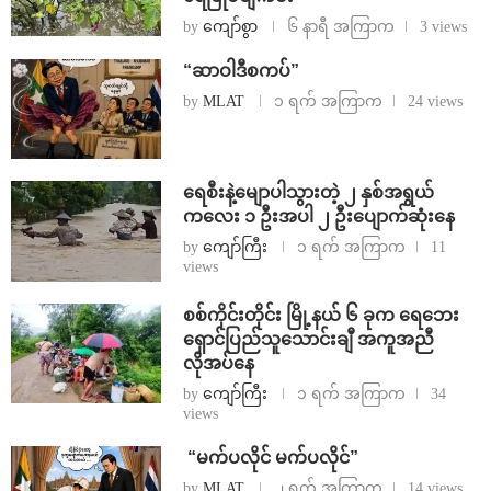
by
ကျော်စွာ
၆ နာရီ အကြာက
3 views
“ဆာဝါဒီစကပ်”
by
MLAT
၁ ရက် အကြာက
24 views
ရေစီးနဲ့မျောပါသွားတဲ့ ၂ နှစ်အရွယ်
ကလေး ၁ ဦးအပါ ၂ ဦးပျောက်ဆုံးနေ
by
ကျော်ကြီး
၁ ရက် အကြာက
11
views
စစ်ကိုင်းတိုင်း မြို့နယ် ၆ ခုက ရေဘေး
ရှောင်ပြည်သူသောင်းချီ အကူအညီ
လိုအပ်နေ
by
ကျော်ကြီး
၁ ရက် အကြာက
34
views
⁨ ⁨“မက်ပလိုင် မက်ပလိုင်”
by
MLAT
၂ ရက် အကြာက
14 views