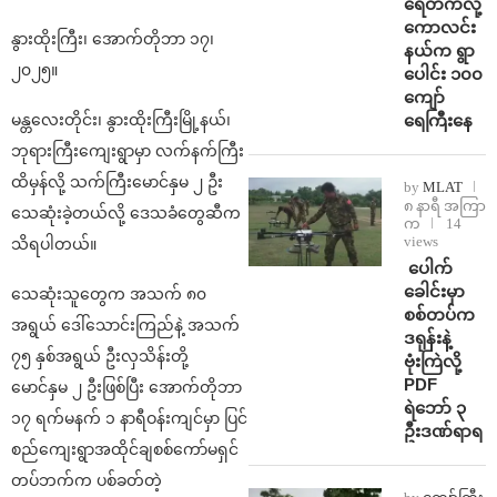
ရေတက်လို့
ကောလင်း
နွားထိုးကြီး၊ အောက်တိုဘာ ၁၇၊
နယ်က ရွာ
၂၀၂၅။
ပေါင်း ၁၀၀
ကျော်
ရေကြီးနေ
မန္တလေးတိုင်း၊ နွားထိုးကြီးမြို့နယ်၊
ဘုရားကြီးကျေးရွာမှာ လက်နက်ကြီး
ထိမှန်လို့ သက်ကြီးမောင်နှမ ၂ ဦး
by
MLAT
၈ နာရီ အကြာ
သေဆုံးခဲ့တယ်လို့ ဒေသခံတွေဆီက
က
14
views
သိရပါတယ်။
⁩ ⁨ပေါက်
ခေါင်းမှာ
သေဆုံးသူတွေက အသက် ၈၀
စစ်တပ်က
အရွယ် ဒေါ်သောင်းကြည်နဲ့ အသက်
ဒရုန်းနဲ့
၇၅ နှစ်အရွယ် ဦးလှသိန်းတို့
ဗုံးကြဲလို့
PDF
မောင်နှမ ၂ ဦးဖြစ်ပြီး အောက်တိုဘာ
ရဲဘော် ၃
၁၇ ရက်မနက် ၁ နာရီဝန်းကျင်မှာ ပြင်
ဦးဒဏ်ရာရ
စည်ကျေးရွာအထိုင်ချစစ်ကော်မရှင်
တပ်ဘက်က ပစ်ခတ်တဲ့