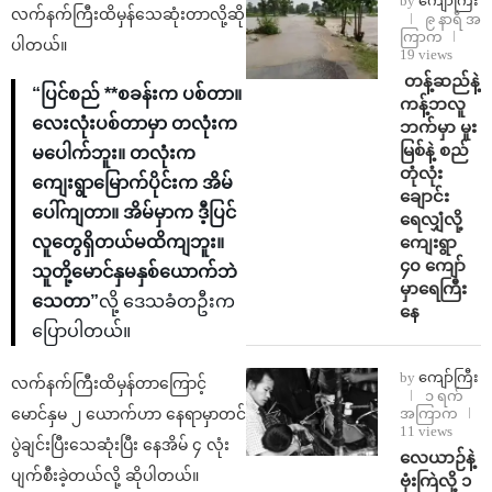
by
ကျော်ကြီး
လက်နက်ကြီးထိမှန်သေဆုံးတာလို့ဆို
၉ နာရီ အ
ကြာက
ပါတယ်။
19 views
⁩ ⁨တန့်ဆည်နဲ့
“ပြင်စည် **စခန်းက ပစ်တာ။
ကန့်ဘလူ
လေးလုံးပစ်တာမှာ တလုံးက
ဘက်မှာ မူး
မြစ်နဲ့ စည်
မပေါက်ဘူး။ တလုံးက
တုံလုံး
ကျေးရွာမြောက်ပိုင်းက အိမ်
ချောင်း
ပေါ်ကျတာ။ အိမ်မှာက ဒီ့ပြင်
ရေလျှံလို့
ကျေးရွာ
လူတွေရှိတယ်မထိကျဘူး။
၄၀ ကျော်
သူတို့မောင်နှမနှစ်ယောက်ဘဲ
မှာရေကြီး
သေတာ”
လို့ ဒေသခံတဦးက
နေ
ပြောပါတယ်။
by
ကျော်ကြီး
လက်နက်ကြီးထိမှန်တာကြောင့်
၁ ရက်
အကြာက
မောင်နှမ ၂ ယောက်ဟာ နေရာမှာတင်
11 views
ပွဲချင်းပြီးသေဆုံးပြီး နေအိမ် ၄ လုံး
⁨လေယာဉ်နဲ့
ပျက်စီးခဲ့တယ်လို့ ဆိုပါတယ်။
ဗုံးကြဲလို့ ၁