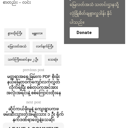
စာတည်း – လင်း
မြေလတ်အသံ သတင်းဌာနသို့
လုံခြုံစိတ်ချစွာလှူဒါန်း နိုင်
ပါသည်။
Donate
နွားထိုးကြီး
မန္တလေး
မြေလတ်အသံ
လက်နက်ကြီး
သက်ကြီးမောင်နှမ ၂ ဦး
သေဆုံး
previous post
မတ္တရာအရှေ့ခြမ်းက PDF စိုးမိုး
နယ်မြေတဝက်ကျော်လက်လွှတ်
လိုက်ရပြီး စစ်တပ်ကအင်အား
အလုံးအရင်းနဲ့ စစ်ကြောင်းထိုးနေ
next post
ဆိုင်ကယ်ခိုးမှုနဲ့ ကျေးရွာပကဖ
ဖမ်းဆီးသွားတဲ့အမျိုးသား ၁ ဦး ရိုက်
နှက်ဒဏ်ရာတွေနဲ့သေဆုံး