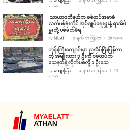
by
ကျော်ကြီး
၁ ရက် အကြာက
11
views
⁩ ⁨သာယာဝတီနယ်က စစ်တပ်အမာခံ
လက်ပစ်ဗုံးကိုင် အုပ်ချုပ်ရေးမှူးနဲ့ ရာအိမ်
မှူးတို့ ပစ်ခတ်ခံရ
by
MLAT
၁ ရက် အကြာက
20 views
ဘုန်းကြီးကျောင်းမှာ ညအိပ်ပြီးပြန်လာ
တဲ့ အမျိုးသား ၃ ဦးကို စစ်တပ်က
သေနတ်နဲ့ လိုက်ပစ်လို့ ၁ ဦးသေ
by
ကျော်ကြီး
၁ ရက် အကြာက
13
views
MYAELATT
ATHAN