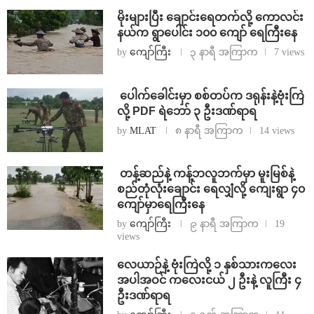
⁨မိုးများပြီး ချောင်းရေတက်လို့ ကောလင်း
နယ်က ရွာပေါင်း ၁၀၀ ကျော် ရေကြီးနေ
by
ကျော်ကြီး
၃ နာရီ အကြာက
7 views
⁩ ⁨ပေါက်ခေါင်းမှာ စစ်တပ်က ဒရုန်းနဲ့ဗုံးကြဲ
လို့ PDF ရဲဘော် ၃ ဦးဒဏ်ရာရ
by
MLAT
၈ နာရီ အကြာက
14 views
⁩ ⁨တန့်ဆည်နဲ့ ကန့်ဘလူဘက်မှာ မူးမြစ်နဲ့
စည်တုံလုံးချောင်း ရေလျှံလို့ ကျေးရွာ ၄၀
ကျော်မှာရေကြီးနေ
by
ကျော်ကြီး
၉ နာရီ အကြာက
19
views
⁨လေယာဉ်နဲ့ ဗုံးကြဲလို့ ၁ နှစ်သားကလေး
အပါအဝင် ကလေးငယ် ၂ ဦးနဲ့ လူကြီး ၄
ဦးဒဏ်ရာရ