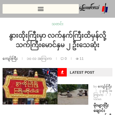
သတင်း
နွားထိုးကြီးမှာ လက်နက်ကြီးထိမှန်လို့
သက်ကြီးမောင်နှမ ၂ ဦးသေဆုံး
ကျော်ကြီး
၁၀ လ အကြာက
0
11
LATEST POST
by
ကျော်ကြီး
၃ နာရီ အ
ကြာက
7
views
⁨မိုးများပြီး
ချောင်း