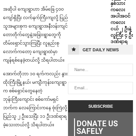
နှစ်သား
အဆိုပါ ကျေးရွာဟာ အိမ်ခြေ ၄၀၀
ကလေး
အပါအဝင်
ကျော်ရှိပြီး လက်နက်ကြီးကျလို့ ပြည်
ကလေး
သူအများစုက ကျေးရွာအနီးဝန်းကျင်
ငယ် ၂ ဦးနဲ့
တောတိုက်တွေနဲ့အခြားရွာတွေကို
လူကြီး ၄ ဦး
ဒဏ်ရာရ
တိမ်းရှောင်သွားကြပြီး လူနည်းစု
GET DAILY NEWS
လောက်ကတော့ ကျေးရွာထဲမှာ
ကျန်ရစ်နေခဲ့တယ်လို့ သိရပါတယ်။
အောက်တိုဘာ ၁၀ ရက်ကလည်း နွား
ထိုးကြီးမြို့နယ်၊ မကျီးကုန်းကျေးရွာ
က စစ်ရှောင်တွေနေတဲ့
ဘုန်းကြီးကျောင်း စစ်ကော်မရှင်
ဘက်က လေကြောင်းကနေ ဗုံးကြဲလို့
ပြည်သူ ၂ ဦးသေပြီး ၁၁ ဦးဒဏ်ရာရ
DONATE US
ခဲ့သေးတယ်လို့ သိရပါတယ်။
SAFELY