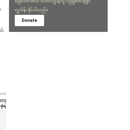
မြေလတ်အသံ သတင်းဌာနသို့ လုံခြုံစိတ်ချစွာ
ာ
လှူဒါန်း နိုင်ပါသည်။
Donate
တ်
post
တော့
ခဲ့ရ