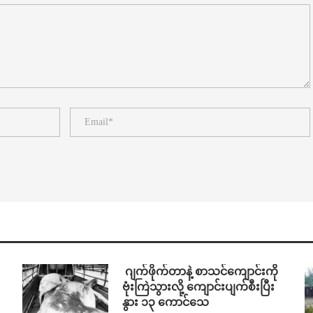
⁨⁩ ⁨ဂျက်ဖိုက်တာနဲ့ စာသင်ကျောင်းကို
ဗုံးကြဲသွားလို့ ကျောင်းပျက်စီးပြီး
နွား ၁၃ ကောင်သေ