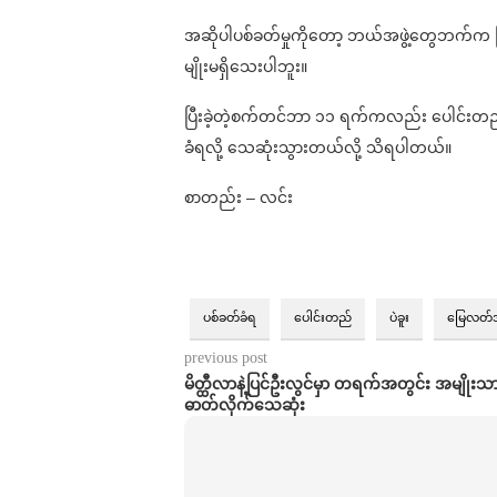
အဆိုပါပစ်ခတ်မှုကိုတော့ ဘယ်အဖွဲ့တွေဘက်
မျိုးမရှိသေးပါဘူး။
ပြီးခဲ့တဲ့စက်တင်ဘာ ၁၁ ရက်ကလည်း ပေါင်းတည်
ခံရလို့ သေဆုံးသွားတယ်လို့ သိရပါတယ်။
စာတည်း – လင်း
ပစ်ခတ်ခံရ
ပေါင်းတည်
ပဲခူး
မြေလတ်
previous post
မိတ္ထီလာနဲ့ပြင်ဦးလွင်မှာ တရက်အတွင်း အမျိုးသ
ဓာတ်လိုက်သေဆုံး