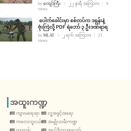
by
ကျော်ကြီး
၂၂ နာရီ အကြာက
9
views
⁩ ⁨ပေါက်ခေါင်းမှာ စစ်တပ်က ဒရုန်းနဲ့
ဗုံးကြဲလို့ PDF ရဲဘော် ၃ ဦးဒဏ်ရာရ
by
MLAT
၂ ရက် အကြာက
23
views
အထူးကဏ္ဍ
ကျားမရေးရာ
လူ့အခွင့်အရေး
ကလေးသူငယ်
အမျိုးသမီးကဏ္ဍ
့
ကာတွန်း
အယ်ဒီတာ့အာဘော်