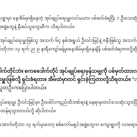
ရွာမှာ နေအိမ်မှာရှိနေတဲ့ အုပ်ချုပ်ရေးမှူးလင်မယား ပစ်ခတ်ခံရပြီး ၁ ဦးသေဆုံ
ွဲ့တွေနဲ့ နီးစပ်သူတွေဆီက သိရပါတယ်။
ျုပ်ရေးမှူးဖြစ်သူ အသက် ၆၄ နှစ်အရွယ် ဦးဝင်းမြင့်နဲ့ ဇနီးဖြစ်သူ အသက်
က်တိုဘာ ၁၃ ရက် ည ၉ နာရီကျော်ခန့်မှာနေအိမ်မှာရှိနေချိန် ပစ်ခတ်ခံရတာလို့ဆိ
က်တိုင်ဘဲ။ စကစဒေါက်တိုင် အုပ်ချုပ်ရေးမှန်သမျှကို ပစ်မှတ်ထားလ
းဖြစ်လို့ ရှင်းခံရတာ။ အိမ်ထဲမှာတင် ရှင်းခဲ့ကြတာလို့သိရတယ်။ “
လိ
ပ်သူတဦးကပြောပါတယ်။
်ရေးမှူး ဦးဝင်းမြင့်မှာ ဦးခေါင်းကျည်ထိဒဏ်ရာနဲ့ နေရာမှာတင်သေဆုံးသွားပြီ
င်းထန်ရသွားတယ်လို့ ဆိုပါတယ်။
် အောက်တိုဘာ ၁၄ ရက်မှာတော့ စစ်ကော်မရှင်အဖွဲ့တွေက ကျေးရွာကို လာရော