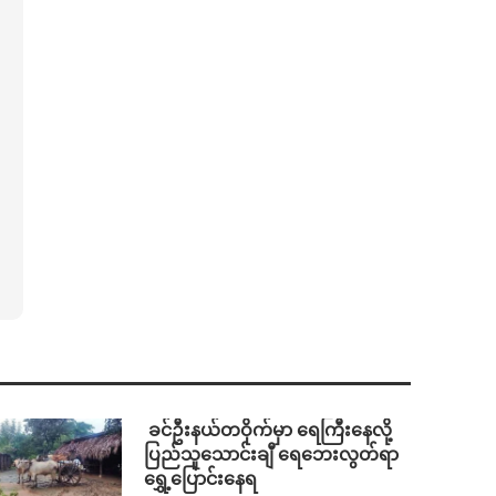
⁩ ⁨ခင်ဦးနယ်တဝိုက်မှာ ရေကြီးနေလို့
ပြည်သူသောင်းချီ ရေဘေးလွတ်ရာ
ရွှေ့ပြောင်းနေရ