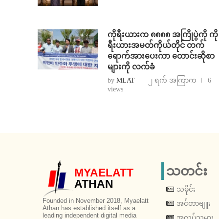
ကိုရီးယားက ၈၈၈၈ အကြိုပွဲကို ကို
ရီးယားအမတ်ကိုယ်တိုင် တက်
ရောက်အားပေးကာ တောင်းဆိုစာ
များကို လက်ခံ
by
MLAT
၂ ရက် အကြာက
6
views
သတင်း
MYAELATT
ATHAN
သမိုင်း
Founded in November 2018, Myaelatt
အင်တာဗျူး
Athan has established itself as a
leading independent digital media
အလုပ်သမား