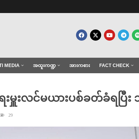
TI MEDIA
အထူးကဏ္ဍ
အားကစား
FACT CHECK
ရေးမှူးလင်မယားပစ်ခတ်ခံရပြီး 
29