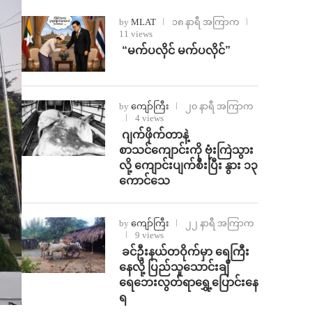
by
MLAT
၁၈ နာရီ အကြာက
11 views
⁨ ⁨“မက်ပလိုင် မက်ပလိုင်”
by
ကျော်ကြီး
၂၀ နာရီ အကြာက
4 views
⁨⁩ ⁨ဂျက်ဖိုက်တာနဲ့
စာသင်ကျောင်းကို ဗုံးကြဲသွား
လို့ ကျောင်းပျက်စီးပြီး နွား ၁၃
ကောင်သေ
by
ကျော်ကြီး
၂၂ နာရီ အကြာက
9 views
⁩ ⁨ခင်ဦးနယ်တဝိုက်မှာ ရေကြီး
နေလို့ ပြည်သူသောင်းချီ
ရေဘေးလွတ်ရာရွှေ့ပြောင်းနေ
ရ