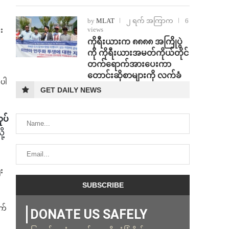
by
MLAT
၂ ရက် အကြာက
6
views
း
ကိုရီးယားက ၈၈၈၈ အကြိုပွဲ
ကို ကိုရီးယားအမတ်ကိုယ်တိုင်
တက်ရောက်အားပေးကာ
တောင်းဆိုစာများကို လက်ခံ
ုပါ
GET DAILY NEWS
ုပ်
ု့
း
က်
DONATE US SAFELY