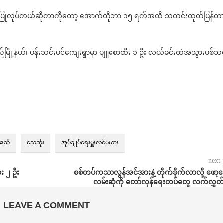
က ပြုလုပ်တယ်ဆိုတာကိုတော့ အောက်တိုဘာ ၁၅ ရက်အထိ သတင်းထုတ်ပြန်တ
မြို့နယ်၊ ပန်းသင်းပင်ကျေးရွာမှာ ပျူစောထီး ၁ ဦး လယ်ခင်းထဲအသွားပစ်သ
အသံ
သေဆုံး
အုပ်ချုပ်ရေးမှူးလင်မယား
next 
ား ၂ ဦး
စစ်တပ်ကသာလွန်အင်အားနဲ့ တိုက်ခိုက်လာလို့ ဖော့
လမ်းဆုံကို တော်လှန်ရေးတပ်တွေ လက်လွှတ်
LEAVE A COMMENT