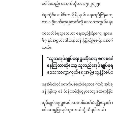
ပေါင်းတည်၊ အောက်တိုဘာ ၁၅၊ ၂၀၂၅။
ပဲခူးတိုင်း၊ ပေါင်းတည်မြို့နယ်၊ ရေဆည်ကြီးကျေး
ကာ ၁ ဦးဒဏ်ရာရခဲ့တယ်လို့ ဒေသကာကွယ်ရေးအဖ
ပစ်သတ်ခံရသူတွေဟာ ရေဆည်ကြီးကျေးရွာနေ အုပ်ခ
၆၇ နှစ်အရွယ်ဒေါ်သန်းသန်းမြင့်တို့ဖြစ်ပြီး အော
တယ်။
“သူကအုပ်ချုပ်ရေးမှူးဆိုတော့ စကစဒေါ
နေကြတာဆိုတော့ သူလည်းအုပ်ချုပ်ရေးမှူ
ဒေသကာကွာကွယ်ရေးအဖွဲ့တွေနဲ့နီးစ
နေအိမ်ထဲဝင်ရောက်ပစ်ခတ်ခံရတာကြောင့် အုပ်ချုပ
ဇနီးဖြစ်သူ ဒေါ်သန်းသန်းမြင့်မှာတော့ ဒဏ်ရာပြ
အုပ်ချုပ်ရေးမှူးလင်မယားပစ်သတ်ခံရပြီးနောက
စစ်ဆေးမှုပြုလုပ်သွားတယ်လို့ သိရပါတယ်။