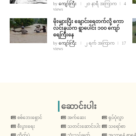
by
ကျော်ကြီး
၂၀ နာရီ အကြာက
4
views
⁨မိုးများပြီး ချောင်းရေတက်လို့ ကော
လင်းနယ်က ရွာပေါင်း ၁၀၀ ကျော်
ရေကြီးနေ
by
ကျော်ကြီး
၂ ရက် အကြာက
17
views
ဆောင်းပါး
စစ်ဘေးရှောင်
အက်ဆေး
ရုပ်ပုံလွှာ
စီးပွားရေး
သတင်းဆောင်းပါး
သရော်စာ
တိုက်ပွဲ
သုံးသပ်ချက်
အညာရနံ့ စာရနံ