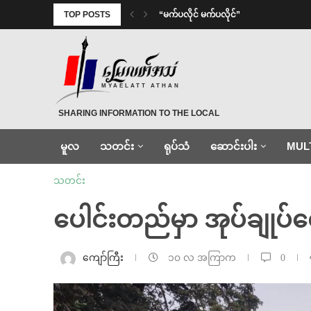
TOP POSTS
⁨ ⁨“မက်ပလိုင် မက်ပလိုင်”
MYAELATT ATHAN
SHARING INFORMATION TO THE LOCAL
မူလ
သတင်း
ရုပ်သံ
ဆောင်းပါး
MUL
သတင်း
ပေါင်းတည်မှာ အုပ်ချုပ်
ကျော်ကြီး
၁၀ လ အကြာက
0