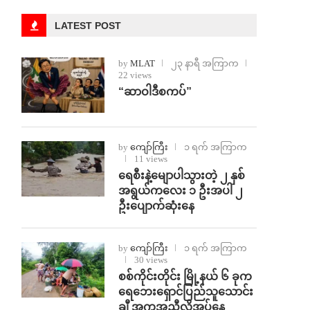
LATEST POST
by
MLAT
၂၃ နာရီ အကြာက
22 views
“ဆာဝါဒီစကပ်”
by
ကျော်ကြီး
၁ ရက် အကြာက
11 views
ရေစီးနဲ့မျောပါသွားတဲ့ ၂ နှစ်
အရွယ်ကလေး ၁ ဦးအပါ ၂
ဦးပျောက်ဆုံးနေ
by
ကျော်ကြီး
၁ ရက် အကြာက
30 views
စစ်ကိုင်းတိုင်း မြို့နယ် ၆ ခုက
ရေဘေးရှောင်ပြည်သူသောင်း
ချီ အကူအညီလိုအပ်နေ