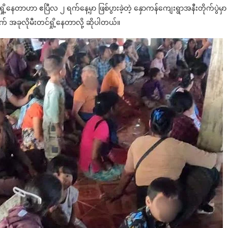
့နေတာဟာ ဧပြီလ ၂ ရက်နေ့မှာ ဖြစ်ပွားခဲ့တဲ့ နှောကန်ကျေးရွာအနီးတိုက်ပွဲမှာ 
 အခုလိုမီးတင်ရှို့နေတာလို့ ဆိုပါတယ်။