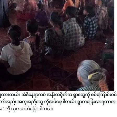
ချထားတယ်။ အဲဒီနေရာကပဲ အနီးတဝိုက်က ရွာတွေကို စစ်ကြောင်းဝင်
တော်လည်း အကူအညီတွေ လိုအပ်နေပါတယ်။ ရွာကပြေးလာရတာက
ေ”
လို့ သူကဆက်ပြောပါတယ်။