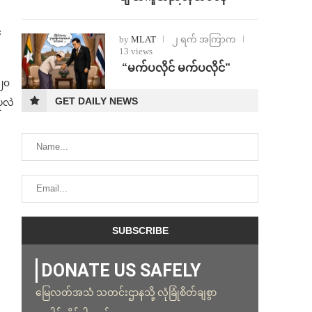
်
by
MLAT
၂ ရက် အကြာက
13 views
⁨ ⁨“မက်ပလိုင် မက်ပလိုင်”
၁၂၀
GET DAILY NEWS
ုလဲ
DONATE US SAFELY
မြေလတ်အသံ သတင်းဌာနသို့ လုံခြုံစိတ်ချစွာ