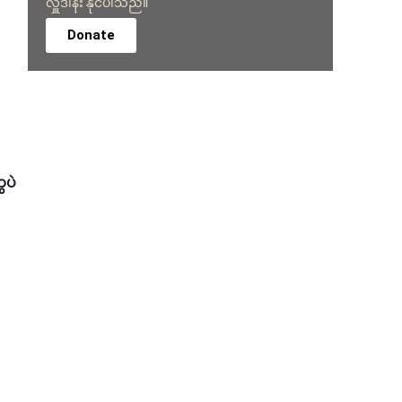
လှူဒါန်း နိုင်ပါသည်။
Donate
ေပဲ