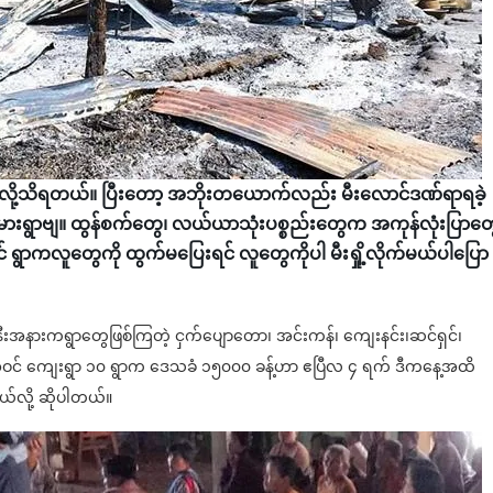
 လို့သိရတယ်။ ပြီးတော့ အဘိုးတယောက်လည်း မီးလောင်ဒဏ်ရာရခဲ့
ရွာဗျ။ ထွန်စက်တွေ၊ လယ်ယာသုံးပစ္စည်းတွေက အကုန်လုံးပြာတွ
် ရွာကလူတွေကို ထွက်မပြေးရင် လူတွေကိုပါ မီးရှို့လိုက်မယ်ပါပြော
အနီးအနားကရွာတွေဖြစ်ကြတဲ့ ငှက်ပျောတော၊ အင်းကန်၊ ကျေးနင်း၊ဆင်ရှင်၊
အဝင် ကျေးရွာ ၁၀ ရွာက ဒေသခံ ၁၅၀၀၀ ခန့်ဟာ ဧပြီလ ၄ ရက် ဒီကနေ့အထိ
ယ်လို့ ဆိုပါတယ်။