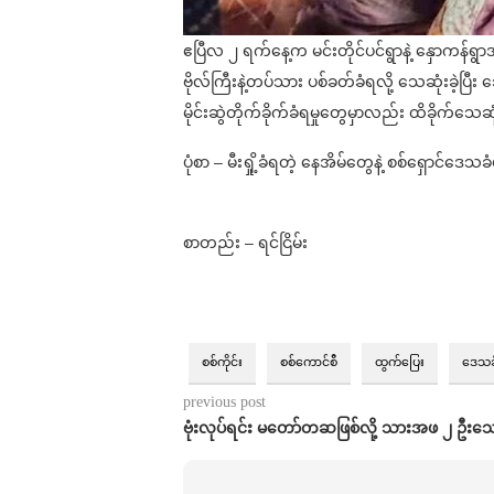
ဧပြီလ ၂ ရက်နေ့က မင်းတိုင်ပင်ရွာနဲ့ နှောကန်ရွ
ဗိုလ်ကြီးနဲ့တပ်သား ပစ်ခတ်ခံရလို့ သေဆုံးခဲ့
မိုင်းဆွဲတိုက်ခိုက်ခံရမှုတွေမှာလည်း ထိခိုက်သ
ပုံစာ – မီးရှို့ခံရတဲ့ နေအိမ်တွေနဲ့ စစ်ရှောင်ဒေသခံ
စာတည်း – ရင်ငြိမ်း
စစ်ကိုင်း
စစ်ကောင်စီ
ထွက်ပြေး
ဒေသခ
previous post
ဗုံးလုပ်ရင်း မတော်တဆဖြစ်လို့ သားအဖ ၂ ဦးသေ