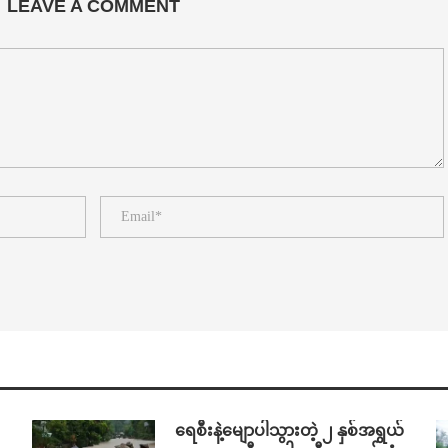
LEAVE A COMMENT
ရေစီးနဲ့မျောပါသွားတဲ့ ၂ နှစ်အရွယ်