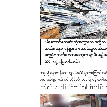
“မီးလောင်သေဆုံးတဲ့အဘွားက ဒုက္ခိတ
တယ်။ နှောကန်ရွာက တောင်သူလယ်သမား
တွေ့ခဲ့ရတယ်။ စကစတွေက ရွာမီးမရှို့ခင
တာ”
လို့ ပြောပါတယ်။
အခုလို နှောကန်ကျေးရွာ မီးရှို့ခံရတာကြောင့် 
ကျောက်ဖျာကန်၊ မင်းတိုင်ပင်၊ သပြေကန် အပါ
အချိန်ထိ ထွက်ပြေးတိမ်းရှောင်နေကြရဆဲ ဖြစ်တ