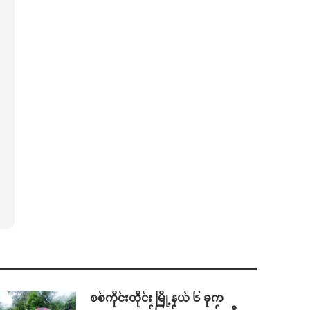
စစ်ကိုင်းတိုင်း မြို့နယ် ၆ ခုက