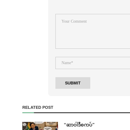
RELATED POST
“ဆာဝါဒီစကပ်”