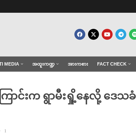
TI MEDIA
အထူးကဏ္ဍ
အားကစား
FACT CHECK
ာင်းက ရွာမီးရှို့နေလို့ ဒေသခ
1