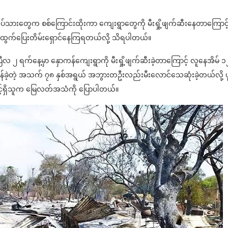
့ပျူတပ်သားတွေက စစ်ကြောင်းထိုးကာ ကျေးရွာတွေကို မီးရှို့ဖျက်ဆီးနေတာကြောင့
ထွက်ပြေးတိမ်းရှောင်နေကြရတယ်လို့ သိရပါတယ်။
ီလ ၂ ရက်နေ့မှာ နှောကန်ကျေးရွာကို မီးရှို့ဖျက်ဆီးခဲ့တာကြောင့် လူနေအိမ် 
ိကျန်ခဲ့တဲ့ အသက် ၇၈ နှစ်အရွယ် အဘွားတဦးလည်းမီးလောင်သေဆုံးခဲ့တယ်လို့ ပ
ိုခွင့်ရှိသူက မြေလတ်အသံကို ပြောပါတယ်။