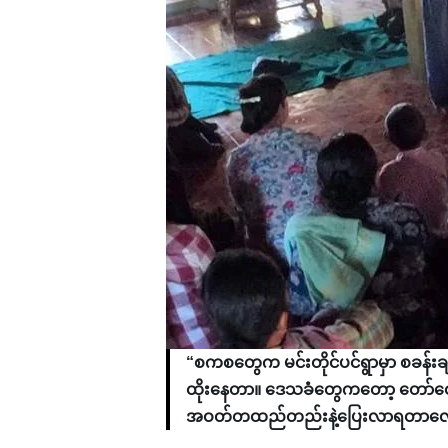
“စကစတွေက မင်းတိုင်ပင်ရွာမှာ စခန်း
ထိုးနေတာ။ ဒေသခံတွေကတော့ တော်
အဝတ်တထည်တည်းနဲ့ပြေးလာရတာလ