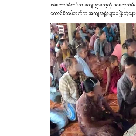
စစ်ကောင်စီတပ်က ကျေးရွာတွေကို ဝင်ရောက်မီးရှို
ကောင်စီတပ်ဘက်က အကျအရှုံးများခဲ့ပြီးတဲ့နောက်