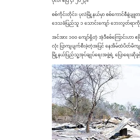
ပုလဲ၊ ဧပြီ ၄၊ ၂၀၂၃။
စစ်ကိုင်းတိုင်း၊ ပုလဲမြို့နယ်မှာ စစ်ကောင်စီနဲ
ဒေသခံပြည်သူ ၁ သောင်းကျော် ဘေးလွတ်ရာကို
အင်အား ၁၀၀ ကျော်ရှိတဲ့ အဲ့ဒီစစ်ကြောင်းဟာ ဧပြ
လုံး ပြာကျပျက်စီးခဲ့တဲ့အပြင် နေအိမ်ထဲပိတ်မ
မြို့နယ်ပြည်သူ့အုပ်ချုပ်ရေးအဖွဲ့ရဲ့ ပြောရေးဆ