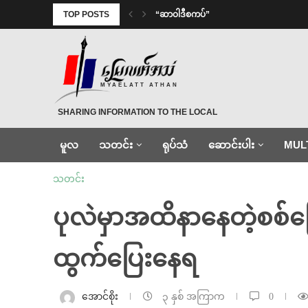
TOP POSTS
“ဆာဝါဒီစကပ်”
MYAELATT ATHAN
SHARING INFORMATION TO THE LOCAL
မူလ
သတင်း
ရုပ်သံ
ဆောင်းပါး
MUL
သတင်း
ပုလဲမှာအထိနာနေတဲ့စစ်ကြေ
ထွက်ပြေးနေရ
အောင်စိုး
၃ နှစ် အကြာက
0