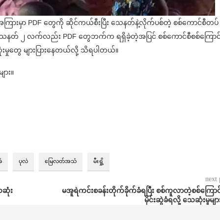
ာအကြားမှာ PDF တွေကို ဆိုင်ကယ်စီးပြီး သေနတ်နဲ့လိုက်ပစ်တဲ့ စစ်ကောင်စီတပ်
ပြီး သေနတ် ၂ လက်လည်း PDF တွေဘက်က ရရှိခဲ့တဲ့အပြင် စစ်ကောင်စီစစ်ကြောင
ေဆုံးမှုတွေ များပြားနေတယ်လို့ သိရပါတယ်။
များ။
ံ
ပုလဲ
မြေလတ်အသံ
မီးရှို့
next 
ဆုံး
မအူရဲကင်းစခန်းတိုက်ခိုက်ခံရပြီး စစ်ကူလာတဲ့‌စစ်ကြောင
မိုင်းဆွဲခံရလို့ သေဆုံးမှုများ