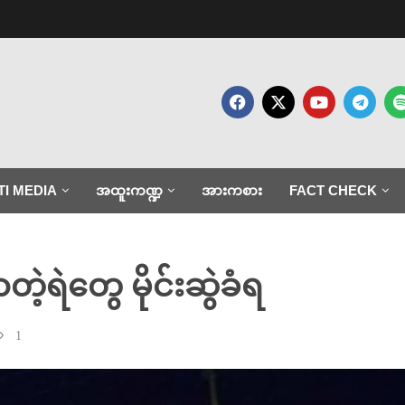
TI MEDIA
အထူးကဏ္ဍ
အားကစား
FACT CHECK
့ရဲတွေ မိုင်းဆွဲခံရ
1