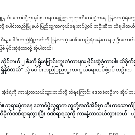
မြို့နယ်၊ တောင်ပို့လှအုပ်စု သရက်ချဥ်ရွာ ဘုရားထီးတင်ပွဲကနေ ပြန်လာတဲ့ရဲတွေ
ယ်လို့ ပေါင်းတည်မြို့နယ် ပြည်သူ့ကာကွယ်ရေးတပ်ဖွဲ့ဝင် တဦးဆီက သိရပါတယ်
၅ စီးနဲ့ ပေါင်းတည်မြို့ဘက်ကို ပြန်လာတဲ့ ပေါင်းတည်ရဲစခန်းက ရဲ ၇ ဦးလောက်
် မိုင်းဆွဲခဲ့တာလို့ ဆိုပါတယ်။
ိုင်ကယ် ၂ စီးကို ရိုးမြောင်းကူးတံတားနား မိုင်းဆွဲခဲ့တာပါ။ ထိခိုက်မှ
ှိနိုင်တယ်”
လို့ ပေါင်းတည်ပြည်သူ့ကာကွယ်ရေးတပ်ဖွဲ့ဝင် တဦးက
ခဲ့ပြီး အဲ့ဒီရဲကို ကားနဲ့လာသယ်သွားတယ်လို့ သိရကြောင်း ဒေသခံတဦးက ဆိုပါတ
ယ်။ ဘုရားပွဲကနေ တောင်ပို့လှရွာက သူတို့အသိအိမ်မှာ ဘီယာသောက်ပြ
 ဦး ထိခိုက်ဒဏ်ရာရသွားပြီး ဒဏ်ရာရသူကို ကားနဲ့လာသယ်သွားတယ်”
လို