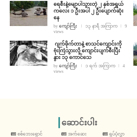
ရေစီးနဲ့မျောပါသွားတဲ့ ၂ နှစ်အရွယ်
ကလေး ၁ ဦးအပါ ၂ ဦးပျောက်ဆုံး
နေ
by
ကျော်ကြီး
၁၃ နာရီ အကြာက
9
views
⁨⁩ ⁨ဂျက်ဖိုက်တာနဲ့ စာသင်ကျောင်းကို
ဗုံးကြဲသွားလို့ ကျောင်းပျက်စီးပြီး
နွား ၁၃ ကောင်သေ
by
ကျော်ကြီး
၁ ရက် အကြာက
4
views
ဆောင်းပါး
စစ်ဘေးရှောင်
အက်ဆေး
ရုပ်ပုံလွှာ