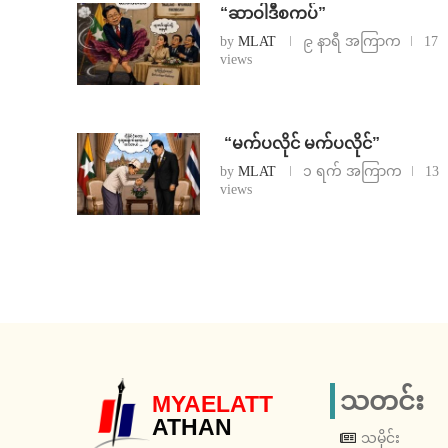
“ဆာဝါဒီစကပ်”
by
MLAT
၉ နာရီ အကြာက
17
views
⁨ ⁨“မက်ပလိုင် မက်ပလိုင်”
by
MLAT
၁ ရက် အကြာက
13
views
သတင်း
MYAELATT
ATHAN
သမိုင်း