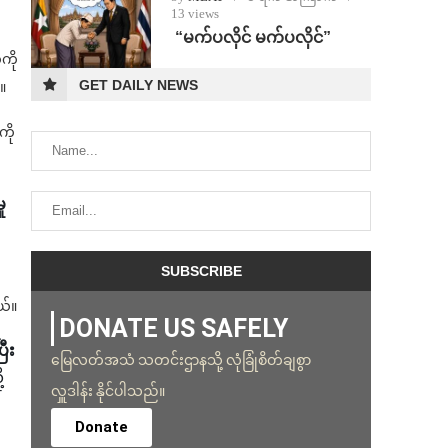
13 views
⁨ ⁨“မက်ပလိုင် မက်ပလိုင်”
ကို
GET DAILY NEWS
။
ကို
ု
ယ်။
DONATE US SAFELY
ီး
မြေလတ်အသံ သတင်းဌာနသို့ လုံခြုံစိတ်ချစွာ
့
လှူဒါန်း နိုင်ပါသည်။
Donate