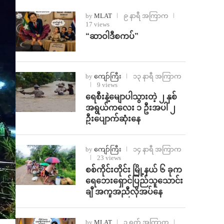
by
MLAT
၉ နာရီ အကြာက
17 views
“ဆာဝါဒီစကပ်”
by
ကျော်ကြီး
၁၃ နာရီ အကြာက
9 views
ရေစီးနဲ့မျောပါသွားတဲ့ ၂ နှစ်
အရွယ်ကလေး ၁ ဦးအပါ ၂
ဦးပျောက်ဆုံးနေ
by
ကျော်ကြီး
၁၄ နာရီ အကြာက
23 views
စစ်ကိုင်းတိုင်း မြို့နယ် ၆ ခုက
ရေဘေးရှောင်ပြည်သူသောင်း
ချီ အကူအညီလိုအပ်နေ
by
MLAT
၁ ရက် အကြာက