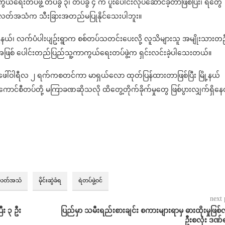
်ရေးတပ်ဖွဲ့ တပ်ခွဲ ၃၊ တပ်ခွဲ ၄ က ပူးပေါင်းလုပ်ဆောင်ခဲ့တာဖြစ်ပြီး၊ ရဲတွေ
ေလတ်အသံက သီးခြားအတည်မပြုနိုင်သေးပါဘူး။
ု့နယ်၊ လက်ပံပါးပျဥ်းရွာက စစ်တပ်သတင်းပေးလို့ လူသိများသူ အမျိုးသားတ
ရေးအဖြစ် ပေါင်းတည်ပြည်သူ့ကာကွယ်ရေးတပ်ဖွဲ့က ရှင်းလင်းခဲ့ပါသေးတယ်။
ေဖေါ်ဝါရီလ ၂ ရက်ကစတင်ကာ မာရှယ်လော ထုတ်ပြန်ထားတာဖြစ်ပြီး မြို့နယ်
စ်ကောင်စီတပ်တို့ မကြာခဏဆိုသလို ထိတွေ့တိုက်ခိုက်မှုတွေ ဖြစ်ပွားလျှက်ရှိန
လတ်အသံ
မိုင်းဆွဲခံရ
ရဲတပ်ဖွဲ့ဝင်
next 
ီး ၃ ဦး
ပြည်မှာ သမီးရည်းစားချင်း စကားများရာမှ ဓားထိုးမှုဖြစ်လိ
ဦးစလုံး ဒဏ်