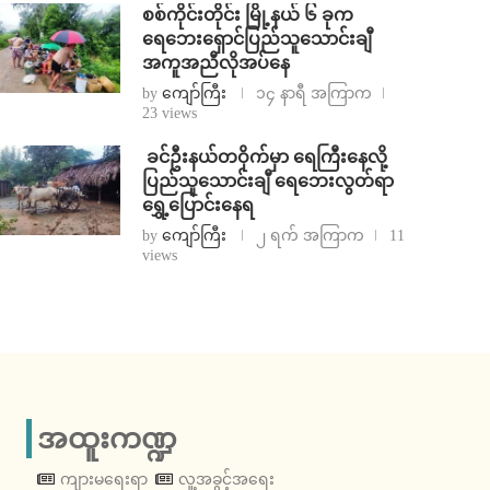
စစ်ကိုင်းတိုင်း မြို့နယ် ၆ ခုက
ရေဘေးရှောင်ပြည်သူသောင်းချီ
အကူအညီလိုအပ်နေ
by
ကျော်ကြီး
၁၄ နာရီ အကြာက
23 views
⁩ ⁨ခင်ဦးနယ်တဝိုက်မှာ ရေကြီးနေလို့
ပြည်သူသောင်းချီ ရေဘေးလွတ်ရာ
ရွှေ့ပြောင်းနေရ
by
ကျော်ကြီး
၂ ရက် အကြာက
11
views
အထူးကဏ္ဍ
ကျားမရေးရာ
လူ့အခွင့်အရေး