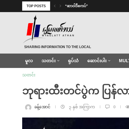
TOP POSTS
“ဆာဝါဒီစကပ်”
MYAELATT ATHAN
SHARING INFORMATION TO THE LOCAL
မူလ
သတင်း
ရုပ်သံ
ဆောင်းပါး
MUL
သတင်း
ဘုရားထီးတင်ပွဲက ပြန်လာတဲ
ခန့်အောင်
၃ နှစ် အကြာက
0