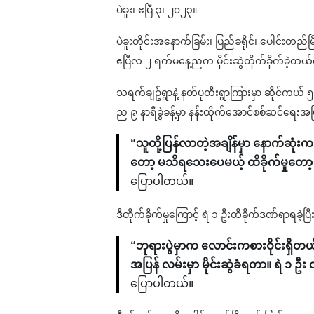
ပဲခူး၊ ဧပြီ ၃၊ ၂၀၂၃။
ပဲခူးတိုင်းအနောက်ခြမ်း၊ ပြည်ခရိုင်၊ ပေါင်းတည်
ဧပြီလ ၂ ရက်မနေ့ညက မိုင်းဆွဲတိုက်ခိုက်ခဲ့တ
သရက်ချဥ်ရွာနဲ့ နတ်ပုတီးရွာကြားမှာ ဆိုင်ကယ် 
ည ၉ နာရီခွဲခန့်မှာ နန်းထိုက်အောင်စစ်ဆင်ရေးအဖြစ
“သူတို့ပြန်လာတဲ့အချိန်မှာ နောက်ဆုံးက ဆ
တော့ မသိရသေးပေမယ့် ထိခိုက်မှုတော့ ရ
ပြောပါတယ်။
ဒီတိုက်ခိုက်မှုကြောင့် ရဲ ၁ ဦးထိခိုက်ဒဏ်ရာရ
“ဘုရားပွဲမှာက လောင်းကစားဝိုင်းရှိတ
အပြန် လမ်းမှာ မိုင်းဆွဲခံရတာ။ ရဲ ၁
ပြောပါတယ်။