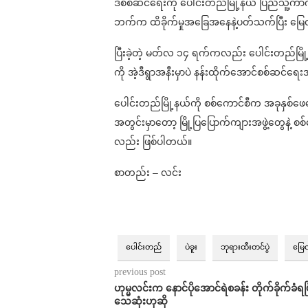
ဒီစစ်ဆင်ရေးကို ပေါင်းတည်မြို့နယ် ပြည်သူ့ကာကွယ
ဘက်က ထိခိုက်မှုအခြေအနေနဲ့ပတ်သက်ပြီး မြ
ပြီးခဲ့တဲ့ မတ်လ ၁၄ ရက်ကလည်း ပေါင်းတည်မြိ
ကို အဲ့ဒီရွာအနီးမှာပဲ နန်းထိုက်အောင်စစ်ဆင်
ပေါင်းတည်မြို့နယ်ကို စစ်ကောင်စီက အခုနှစ်ဖ
အတွင်းမှာတော့ မြို့ပြပြောက်ကျားအဖွဲ့တွေနဲ့ စ
လည်း ဖြစ်ပါတယ်။
စာတည်း – လင်း
ပေါင်းတည်
ပဲခူး
ဘုရားထီးတင်ပွဲ
မြေ
previous post
ဟုမ္မလင်းက နောင်ပိုအောင်ရဲစခန်း တိုက်ခိုက်ခံရပြ
သေဆုံးဟုဆို