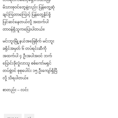
မိသားစုဝင်တွေနဲ့လည်း ပြန်တွေ့ဆုံ
ချင်ကြတာကြောင့် ပြန်တွေ့နိုင်ဖို့
ပြင်ဆင်နေတယ်လို့ အထက်ပါ
တာဝန်ရှိသူကပြောပါတယ်။
မင်းဘူးမြို့နယ်အခြေစိုက် မင်းဘူး
ခရိုင်အမှတ် ၆ တပ်ရင်းဆီကို
အထက်ပါ ၄ ဦးအပါအဝင် ဘက်
ပြောင်းခိုလှုံလာသူ စစ်ကော်မရှင်
တပ်ဖွဲ့ဝင် စုစုပေါင်း ၁၅ ဦးကျော်ရှိပြီ
လို့ သိရပါတယ်။
စာတည်း – လင်း