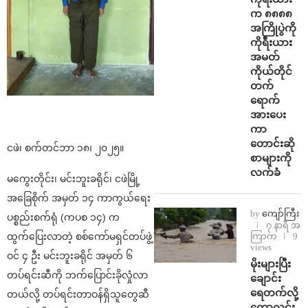
က ၈၈၈၈
အကြိုပွဲကို
ကိုရီးယား
အမတ်
ကိုယ်တိုင်
တက်
ရောက်
အားပေး
ကာ
တောင်းဆို
ငဖဲ၊ စက်တင်ဘာ ၁၈၊ ၂၀၂၅။
စာများကို
လက်ခံ
မကွေးတိုင်း၊ မင်းဘူးခရိုင်၊ ငဖဲမြို့
အခြေစိုက် အမှတ် ၁၄ ကာကွယ်ရေး
by
ကျော်ကြီး
ပစ္စည်းစက်ရုံ (ကပစ ၁၄) က
၇ နာရီ အ
ကြာက
9
ထွက်ပြေးလာတဲ့ စစ်ကော်မရှင်တပ်ဖွဲ့
views
ဝင် ၄ ဦး မင်းဘူးခရိုင် အမှတ် ၆
⁨မိုးများပြီး
တပ်ရင်းဆီကို ဘက်ပြောင်းခိုလှုံလာ
ချောင်း
ရေတက်လို့
တယ်လို့ တပ်ရင်းတာဝန်ရှိသူတွေဆီ
ကောလင်း