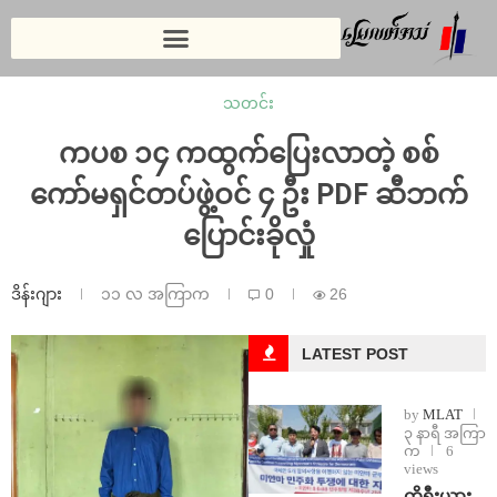
သတင်း
ကပစ ၁၄ ကထွက်ပြေးလာတဲ့ စစ်
ကော်မရှင်တပ်ဖွဲ့ဝင် ၄ ဦး PDF ဆီဘက်
ပြောင်းခိုလှုံ
ဒိန်းဂျား
၁၁ လ အကြာက
0
26
LATEST POST
by
MLAT
၃ နာရီ အကြာ
က
6
views
ကိုရီးယား