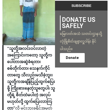
DONATE US
SAFELY
မြေလတ်အသံ သတင်းဌာနသို့
လုံခြုံစိတ်ချစွာလှူဒါန်း နိုင်
“သူတို့အလင်းဝင်လာတဲ့
ပါသည်။
အကြောင်းကတော့ သူတို့က
Donate
ပေါ်တာအဆွဲခံရတာ၊
စစ်တိုက်တာ၊ သေနက်ကိုင်
တာတွေ သိလည်းမသိခဲ့ဘူး၊
သူတို့ကအချိန်ပြည့်ထွက်ပြေး
ဖို့ ကြိုးစားနေတဲ့သူတွေပါ၊ သူ
တို့ရဲ့ စိတ်ထဲမပါတဲ့ အလုပ်
မဟုတ်လို့ ထွက်ပြေးလာကြ
တာ”
လို့ မင်းဘူးခရိုင်အမှတ်