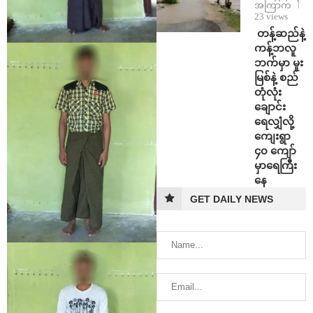
အကြာက
23 views
⁩ ⁨တန့်ဆည်နဲ့
ကန့်ဘလူ
ဘက်မှာ မူး
မြစ်နဲ့ စည်
တုံလုံး
ချောင်း
ရေလျှံလို့
ကျေးရွာ
၄၀ ကျော်
မှာရေကြီး
နေ
GET DAILY NEWS