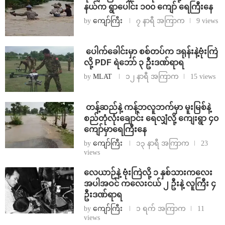
နယ်က ရွာပေါင်း ၁၀၀ ကျော် ရေကြီးနေ
by
ကျော်ကြီး
၇ နာရီ အကြာက
9 views
⁩ ⁨ပေါက်ခေါင်းမှာ စစ်တပ်က ဒရုန်းနဲ့ဗုံးကြဲ
လို့ PDF ရဲဘော် ၃ ဦးဒဏ်ရာရ
by
MLAT
၁၂ နာရီ အကြာက
15 views
⁩ ⁨တန့်ဆည်နဲ့ ကန့်ဘလူဘက်မှာ မူးမြစ်နဲ့
စည်တုံလုံးချောင်း ရေလျှံလို့ ကျေးရွာ ၄၀
ကျော်မှာရေကြီးနေ
by
ကျော်ကြီး
၁၃ နာရီ အကြာက
23
views
⁨လေယာဉ်နဲ့ ဗုံးကြဲလို့ ၁ နှစ်သားကလေး
အပါအဝင် ကလေးငယ် ၂ ဦးနဲ့ လူကြီး ၄
ဦးဒဏ်ရာရ
by
ကျော်ကြီး
၁ ရက် အကြာက
11
views