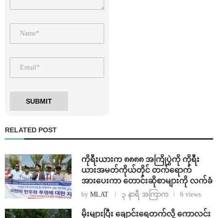
RELATED POST
ကိုရီးယားက ၈၈၈၈ အကြိုပွဲကို ကိုရီး
ယားအမတ်ကိုယ်တိုင် တက်ရောက်
အားပေးကာ တောင်းဆိုစာများကို လက်ခံ
by
MLAT
၃ နာရီ အကြာက
6 views
⁨မိုးများပြီး ချောင်းရေတက်လို့ ကောလင်း