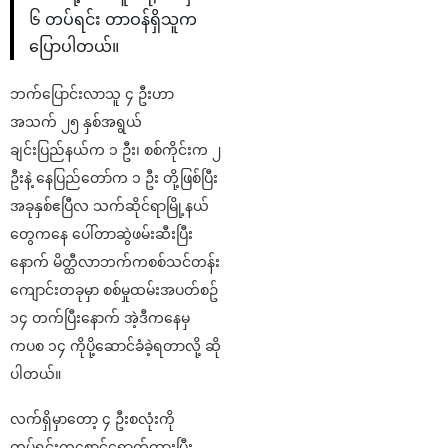
၆ တပ်ရင်း တာဝန်ရှိသူက
ပြောပါတယ်။
ဘက်ပြောင်းလာသူ ၄ ဦးဟာ
အသက် ၂၅ နှစ်အရွယ်
ချင်းပြည်နယ်က ၁ ဦး၊ စစ်ကိုင်းက ၂
ဦးနဲ့ နေပြည်တော်က ၁ ဦး တို့ဖြစ်ပြီး
အခုနှစ်ဧပြီလ သက်ဆိုင်ရာမြို့နယ်
တွေကနေ ပေါ်တာဆွဲဖမ်းဆီးပြီး
နောက် မိတ္ထီလာဘက်ကစစ်သင်တန်း
ကျောင်းတခုမှာ စစ်မှုထမ်းအပတ်စဥ်
၁၄ တက်ပြီးနောက် အဲ့ဒီကနေမှ
ကပစ ၁၄ ကိုပို့ဆောင်ခံခဲ့ရတာလို့ ဆို
ပါတယ်။
လက်ရှိမှာတော့ ၄ ဦးစလုံးကို
တပ်ရင်းကစောင့်ရှောက်ထားပြီး