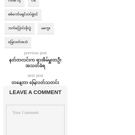
ကပစ ၁၄
ငဖဲ
စစ်ကော်မရှင်တပ်ဖွဲ့ဝင်
ဘက်ပြောင်းခိုလှုံ
မကွေး
မြေလတ်အသံ
previous post
နတ်တလင်းက ရာအိမ်မှူးတဦး
အသတ်ခံရ
next post
တနေ့တာ မြေလတ်သတင်း
LEAVE A COMMENT