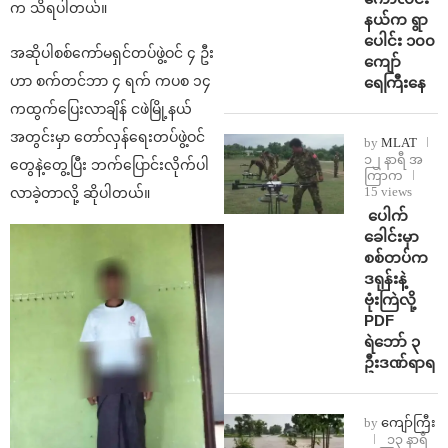
က သိရပါတယ်။
နယ်က ရွာ
ပေါင်း ၁၀၀
အဆိုပါစစ်ကော်မရှင်တပ်ဖွဲ့ဝင် ၄ ဦး
ကျော်
ဟာ စက်တင်ဘာ ၄ ရက် ကပစ ၁၄
ရေကြီးနေ
ကထွက်ပြေးလာချိန် ငဖဲမြို့နယ်
အတွင်းမှာ တော်လှန်ရေးတပ်ဖွဲ့ဝင်
by
MLAT
၁၂ နာရီ အ
တွေနဲ့တွေ့ပြီး ဘက်ပြောင်းလိုက်ပါ
ကြာက
15 views
လာခဲ့တာလို့ ဆိုပါတယ်။
⁩ ⁨ပေါက်
ခေါင်းမှာ
စစ်တပ်က
ဒရုန်းနဲ့
ဗုံးကြဲလို့
PDF
ရဲဘော် ၃
ဦးဒဏ်ရာရ
by
ကျော်ကြီး
၁၃ နာရီ