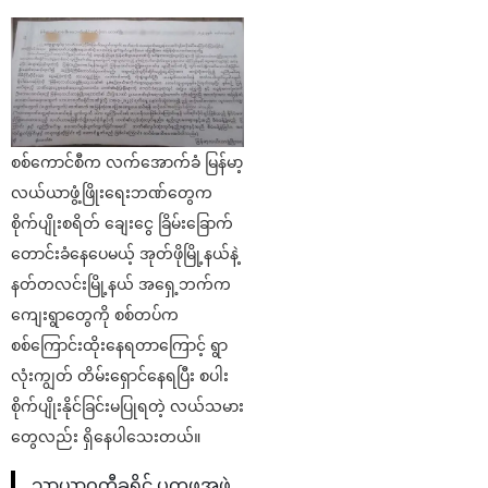
စစ်ကောင်စီက လက်အောက်ခံ မြန်မာ့
လယ်ယာဖွံ့ဖြိုးရေးဘဏ်တွေက
စိုက်ပျိုးစရိတ် ချေးငွေ ခြိမ်းခြောက်
တောင်းခံနေပေမယ့် အုတ်ဖိုမြို့နယ်နဲ့
နတ်တလင်းမြို့နယ် အရှေ့ဘက်က
ကျေးရွာတွေကို စစ်တပ်က
စစ်ကြောင်းထိုးနေရတာကြောင့် ရွာ
လုံးကျွတ် တိမ်းရှောင်နေရပြီး စပါး
စိုက်ပျိုးနိုင်ခြင်းမပြုရတဲ့ လယ်သမား
တွေလည်း ရှိနေပါသေးတယ်။
သာယာဝတီခရိုင် ပကဖအဖွဲ့