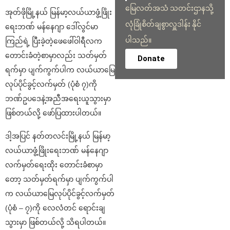
မြေလတ်အသံ သတင်းဌာနသို့
အုတ်ဖိုမြို့နယ် မြန်မာ့လယ်ယာဖွံ့ဖြိုး
လုံခြုံစိတ်ချစွာလှူဒါန်း နိုင်
ရေးဘဏ် မန်နေဂျာ ဒေါ်လွင်မာ
ပါသည်။
ကြည်ရဲ့ ပြီးခဲ့တဲ့ဖေဖေါ်ဝါရီလက
တောင်းခံတဲ့စာမှာလည်း သတ်မှတ်
Donate
ရက်မှာ ပျက်ကွက်ပါက လယ်ယာမြေ
လုပ်ပိုင်ခွင့်လက်မှတ် (ပုံစံ ၇)ကို
ဘဏ်ဥပဒေနဲ့အညီအရေးယူသွားမှာ
ဖြစ်တယ်လို့ ဖော်ပြထားပါတယ်။
ဒါ့အပြင် နတ်တလင်းမြို့နယ် မြန်မာ့
လယ်ယာဖွံ့ဖြိုးရေးဘဏ် မန်နေဂျာ
လက်မှတ်ရေးထိုး တောင်းခံစာမှာ
တော့ သတ်မှတ်ရက်မှာ ပျက်ကွက်ပါ
က လယ်ယာမြေလုပ်ပိုင်ခွင့်လက်မှတ်
(ပုံစံ – ၇)ကို လေလံတင် ရောင်းချ
သွားမှာ ဖြစ်တယ်လို့ သိရပါတယ်။