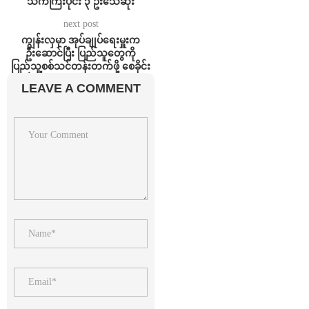
သက်ကြီးပိုင်း ၃ ဦးသေဆုံး
next post
ကျွန်းလှမှာ အုပ်ချုပ်ရေးမှူးက
ဦးဆောင်ပြီး ပြည်သူတွေကို
ပြည်သူ့စစ်သင်တန်းတက်ဖို့ စေခိုင်း
LEAVE A COMMENT