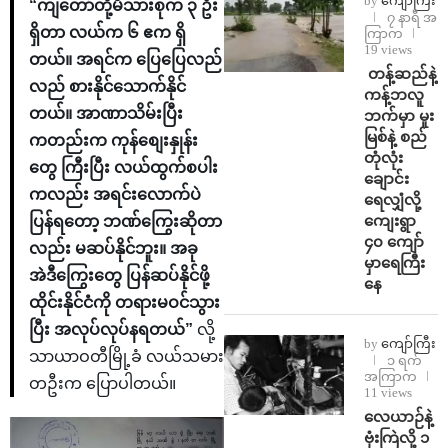
by
ကျော်ကြီး
“ကျတော်တို့မိသားစုက ၃ ဦး
၇ နာရီ အ
ရှိတာ လယ်က ၆ ဧက ရှိ
ကြာက
19 views
တယ်။ အရင်က ပြေပြေလည်
⁩ ⁨တန့်ဆည်နဲ့
လည် စားနိုင်သောက်နိုင်
ကန့်ဘလူ
တယ်။ အာဏာသိမ်းပြီး
ဘက်မှာ မူး
မြစ်နဲ့ စည်
ကတည်းက ကုန်စျေးနှုန်း
တုံလုံး
တွေ ကြီးပြီး လယ်ထွက်စပါး
ချောင်း
ကလည်း အရင်းလောက်ပဲ
ရေလျှံလို့
ကျေးရွာ
ပြန်ရတော့ ဘဏ်ကြွေးဆိုတာ
၄၀ ကျော်
လည်း မဆပ်နိုင်ဘူး။ အခု
မှာရေကြီး
အဲဒီကြွေးတွေ ပြန်ဆပ်နိုင်ဖို့
နေ
ထိုင်းနိုင်ငံကို တရားမဝင်သွား
ပြီး အလုပ်လုပ်နရတယ်”
လို့
by
ကျော်ကြီး
သာယာဝတီမြို့ခံ လယ်သမား
၁ ရက်
အကြာက
တဦးက ပြောပါတယ်။
11 views
⁨လေယာဉ်နဲ့
ဗုံးကြဲလို့ ၁