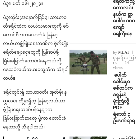
ရေတက်လို့
ပဲခူး၊ မတ် ၁၆၊ ၂၀၂၃။
ကောလင်း
နယ်က ရွာ
ပဲခူးတိုင်း(အနောက်ခြမ်း)၊ သာယာဝ
ပေါင်း ၁၀၀
တီခရိုင်ထဲက လယ်သမားတွေကို စစ်
ကျော်
ရေကြီးနေ
ကောင်စီလက်အောက်ခံ မြန်မာ့
လယ်ယာဖွံ့ဖြိုးရေးဘဏ်က စိုက်ပျိုး
စရိတ်ချေးငွေတွေကို ပြန်ဆပ်ဖို့
by
MLAT
၇ နာရီ အကြာ
ခြိမ်းခြောက်တောင်းခံနေတယ်လို့
က
14
views
ဒေသခံလယ်သမားတွေဆီက သိရပါ
⁩ ⁨ပေါက်
တယ်။
ခေါင်းမှာ
စစ်တပ်က
ခရိုင်တွင်းရှိ သာယာဝတီ၊ အုတ်ဖို၊ န
ဒရုန်းနဲ့
ဗုံးကြဲလို့
တ္တလင်း တို့မှာရှိတဲ့ မြန်မာ့လယ်ယာ
PDF
ဖွံ့ဖြိုးရေးဘဏ်မန်နေဂျာက
ရဲဘော် ၃
ခြိမ်းခြောက်စာတွေ ပို့ကာ တောင်းခံ
ဦးဒဏ်ရာရ
နေတာလို့ သိရပါတယ်။