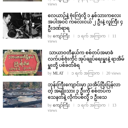
views
⁨လေယာဉ်နဲ့ ဗုံးကြဲလို့ ၁ နှစ်သားကလေး
အပါအဝင် ကလေးငယ် ၂ ဦးနဲ့ လူကြီး ၄
ဦးဒဏ်ရာရ
by
ကျော်ကြီး
၁ ရက် အကြာက
11
views
⁩ ⁨သာယာဝတီနယ်က စစ်တပ်အမာခံ
လက်ပစ်ဗုံးကိုင် အုပ်ချုပ်ရေးမှူးနဲ့ ရာအိမ်
မှူးတို့ ပစ်ခတ်ခံရ
by
MLAT
၁ ရက် အကြာက
20 views
ဘုန်းကြီးကျောင်းမှာ ညအိပ်ပြီးပြန်လာ
တဲ့ အမျိုးသား ၃ ဦးကို စစ်တပ်က
သေနတ်နဲ့ လိုက်ပစ်လို့ ၁ ဦးသေ
by
ကျော်ကြီး
၁ ရက် အကြာက
13
views