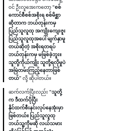
ဝင် ဦးလူအေးကတော့
“စစ်
ကောင်စီစစ်အစိုးရ စစ်မိစ္ဆာ
ဆိုတာက ဘယ်တုန်းကမှ
ပြည်သူလူထု အကျိုးကျေးဇူး
ပြည်သူလူထုအပေါ် မျက်နှာမူ
တယ်ဆိုတဲ့ အစိုးရတရပ်
ဘယ်တုန်းကမှ မဖြစ်ခဲ့ဘူး။
သူတို့ကိုယ်ကျိုး သူတို့ရလိုမှုပဲ
အမြဲတမ်းကြည့်နေတာဖြစ်
တယ်”
လို့ ဆိုပါတယ်။
ဆက်လက်ပြီးလည်း
“သူတို့
က ဒီထက်ပိုပြီး
နိုင်ထက်စီးနင်းလုပ်နေအုံးမှာ
ဖြစ်တယ်။ ပြည်သူလူထု
ဘယ်သူ့ကိုမဆို လယ်သမား