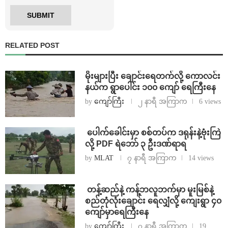
RELATED POST
⁨မိုးများပြီး ချောင်းရေတက်လို့ ကောလင်း
နယ်က ရွာပေါင်း ၁၀၀ ကျော် ရေကြီးနေ
by
ကျော်ကြီး
၂ နာရီ အကြာက
6 views
⁩ ⁨ပေါက်ခေါင်းမှာ စစ်တပ်က ဒရုန်းနဲ့ဗုံးကြဲ
လို့ PDF ရဲဘော် ၃ ဦးဒဏ်ရာရ
by
MLAT
၇ နာရီ အကြာက
14 views
⁩ ⁨တန့်ဆည်နဲ့ ကန့်ဘလူဘက်မှာ မူးမြစ်နဲ့
စည်တုံလုံးချောင်း ရေလျှံလို့ ကျေးရွာ ၄၀
ကျော်မှာရေကြီးနေ
by
ကျော်ကြီး
၇ နာရီ အကြာက
19