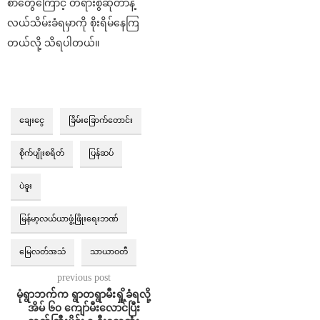
စာတွေကြောင့် တရားစွဲဆိုတာနဲ့
လယ်သိမ်းခံရမှာကို စိုးရိမ်နေကြ
တယ်လို့ သိရပါတယ်။
ချေးငွေ
ခြိမ်းခြောက်တောင်း
စိုက်ပျိုးစရိတ်
ပြန်ဆပ်
ပဲခူး
မြန်မာ့လယ်ယာဖွံ့ဖြိုးရေးဘဏ်
မြေလတ်အသံ
သာယာဝတီ
previous post
မုံရွာဘက်က ရွာတရွာမီးရှို့ခံရလို့
အိမ် ၆၀ ကျော်မီးလောင်ပြီး