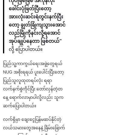
ကိုပဲဖြစ်ဖြစ် အကုန်လုံး
ခေါင်းပုံဖြတ်ပြီးတော့
အားလုံးဆင်းရဲတွင်းနက်ပြီး
တော့ ချွတ်ခြုံကျသွားအောင်
လည်မြိုကိုနင်းလို့ရအောင်
အုပ်ချုပ်နေတာ ဖြစ်တယ်”
လို့ ပြောပါတယ်။
ပြည်သူ့ကာကွယ်ရေးအဖွဲ့တွေရယ်
NUG အစိုးရရယ် ပူးပေါင်းပြီးတော့
ပြည်သူလူထုတရပ်လုံး ရရာ
လက်နက်စွဲကိုင်ပြီး တော်လှန်တဲ့တ
နေ့ ရောက်လာမှာပါလို့လည်း သူက
ဆက်ပြောပါတယ်။
လက်ရှိမှာ ချေးငွေပြန်မဆပ်နိုင်တဲ့
လယ်သမားတွေအနေနဲ့ ခြိမ်းခြောက်