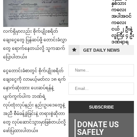
နှစ်သား
ကလေး
အပါအဝင်
ကလေး
ငယ် ၂ ဦးနဲ့
လက်ရှိမှာလည်း စိုက်ပျိုးစရိတ်
လူကြီး ၄ ဦး
ချေးငွေတွေ ပြန်ဆပ်ဖို့ တောင်းခံလွှာ
ဒဏ်ရာရ
တွေ ရောက်နေတယ်လို့ သူကဆက်
GET DAILY NEWS
ပြောပါတယ်။
ငွေတောင်းခံစာတွင် စိုက်ပျိုးစရိတ်
ချေးငွေကို လာမယ့်မတ်လ ၁၈ ရက်
နောက်ဆုံးထား ပေးဆပ်ရန်နဲ့
ပျက်ကွက်ပါက ဘဏ်ရဲ့
လုပ်ထုံးလုပ်နည်း နည်းဥပဒေတွေနဲ့
အညီ စီမံခန့်ခွဲခြင်းနဲ့ တရားစွဲဆိုတာ
တွေ လုပ်ဆောင်သွားမှာဖြစ်တယ်လို့
DONATE US
SAFELY
ဖော်ပြထားပါတယ်။