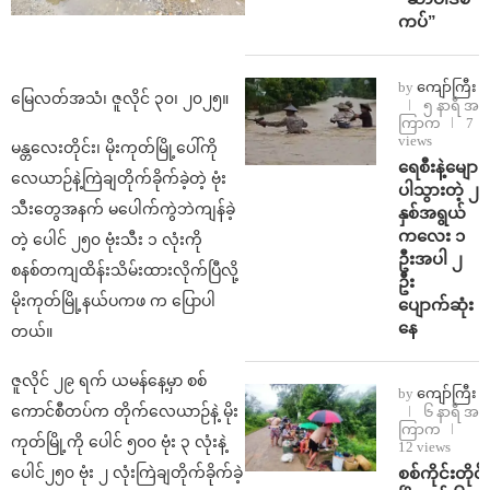
ကပ်”
by
ကျော်ကြီး
မြေလတ်အသံ၊ ဇူလိုင် ၃၀၊ ၂၀၂၅။
၅ နာရီ အ
ကြာက
7
views
မန္တလေးတိုင်း၊ မိုးကုတ်မြို့ပေါ်ကို
ရေစီးနဲ့မျော
လေယာဉ်နဲ့ကြဲချတိုက်ခိုက်ခဲ့တဲ့ ဗုံး
ပါသွားတဲ့ ၂
သီးတွေအနက် မပေါက်ကွဲဘဲကျန်ခဲ့
နှစ်အရွယ်
ကလေး ၁
တဲ့ ပေါင် ၂၅၀ ဗုံးသီး ၁ လုံးကို
ဦးအပါ ၂
စနစ်တကျထိန်းသိမ်းထားလိုက်ပြီလို့
ဦး
မိုးကုတ်မြို့နယ်ပကဖ က ပြောပါ
ပျောက်ဆုံး
နေ
တယ်။
ဇူလိုင် ၂၉ ရက် ယမန်နေ့မှာ စစ်
by
ကျော်ကြီး
ကောင်စီတပ်က တိုက်လေယာဉ်နဲ့ မိုး
၆ နာရီ အ
ကြာက
ကုတ်မြို့ကို ပေါင် ၅၀၀ ဗုံး ၃ လုံးနဲ့
12 views
စစ်ကိုင်းတိုင်း
ပေါင်၂၅၀ ဗုံး ၂ လုံးကြဲချတိုက်ခိုက်ခဲ့