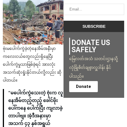
DONATE US
SAFELY
ဗုံးမပေါက်ကွဲခဲ့တဲ့နေအိမ်အနီးမှာ
ကလေးငယ်တွေလည်းရှိနေပြီး
မြေလတ်အသံ သတင်းဌာနသို့
ပေါက်ကွဲမှုသာဖြစ်ခဲ့ရင် အားလုံး
လုံခြုံစိတ်ချစွာလှူဒါန်း နိုင်
အသက်ဆုံးရှုံးနိုင်တယ်လို့လည်း ဆို
ပါသည်။
ပါတယ်။
Donate
“မပေါက်ကွဲသေးတဲ့ ဗုံးက လူ
နေအိမ်တည့်တည့် ခေါင်မိုး
ပေါ်ကနေ ပေါက်ပြီး ကျလာခဲ့
တာပါဗျ။ အဲ့ဒီအနားမှာ
အသက် ၄၃ နှစ်အရွယ်