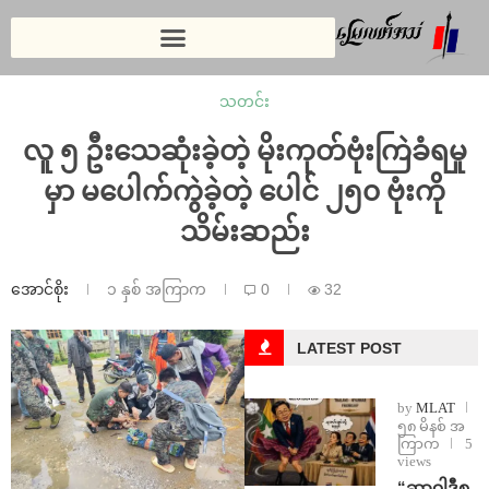
သတင်း
လူ ၅ ဦးသေဆုံးခဲ့တဲ့ မိုးကုတ်ဗုံးကြဲခံရမှု
မှာ မပေါက်ကွဲခဲ့တဲ့ ပေါင် ၂၅၀ ဗုံးကို
သိမ်းဆည်း
အောင်စိုး
၁ နှစ် အကြာက
0
32
LATEST POST
by
MLAT
၅၈ မိနစ် အ
ကြာက
5
views
“ဆာဝါဒီစ