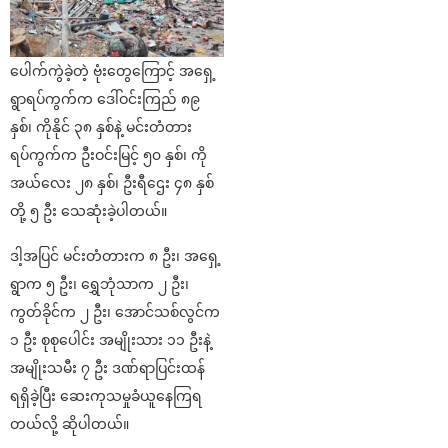
ပေါက်ကွဲခဲ့တဲ့ ဗုံးတွေကြောင့် အရှေ့
ရွာရပ်ကွက်က ဒေါ်ဝင်းကြည် ၈၉
နှစ်၊ ကိုနိုင် ၃၈ နှစ်နဲ့ မင်းတံတား
ရပ်ကွက်က ဦးဝင်းမြင့် ၅၀ နှစ်၊ ကို
အယ်လေး ၂၈ နှစ်၊ ဦးရီဌေး ၄၈ နှစ်
တို့ ၅ ဦး သေဆုံးခဲ့ပါတယ်။
ဒါ့အပြင် မင်းတံတားက ၈ ဦး၊ အရှေ့
ရွာက ၅ ဦး၊ ရွှေဘုံသာက ၂ ဦး၊
ကွတ်ခိုင်က ၂ ဦး၊ အောင်သစ်လွင်က
၁ ဦး စုစုပေါင်း အမျိုးသား ၁၁ ဦးနဲ့
အမျိုးသမီး ၇ ဦး ဒဏ်ရာပြင်းထန်
ရရှိခဲ့ပြီး ဆေးကုသမှုခံယူနေကြရ
တယ်လို့ ဆိုပါတယ်။