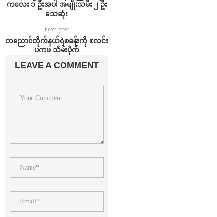
ကလေး ၁ ဦးအပါ အမျိုးသမီး ၂ ဦး
သေဆုံး
next post
တညောင်တိုက်နယ်ရဲစခန်းကို စလင်း
ပကဖ သိမ်းပိုက်
LEAVE A COMMENT