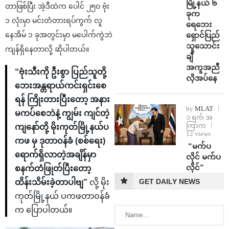
မြို့နယ် ၆
တာဖြစ်ပြီး အဲ့ဒီထဲက ပေါင် ၂၅၀ ဗုံး
ခုက
၁ လုံးမှာ မင်းတံတားရပ်ကွက် လူ
ရေဘေး
ရှောင်ပြည်
နေအိမ် ၁ ခုအတွင်းမှာ မပေါက်ကွဲဘဲ
သူသောင်း
ကျန်ရှိနေတာလို့ ဆိုပါတယ်။
ချီ
အကူအညီ
“ဗုံးသီးကို ဦးစွာ ပြည်သူတို့
လိုအပ်နေ
ဘေးအန္တရာယ်ကင်းရှင်းစေ
ရန် ကြိုးတားပြီးတော့ အနား
by
MLAT
မကပ်စေဘဲနဲ့ ကျွမ်း ကျင်တဲ့
၁ ရက် အ
ကြာက
ကျနော်တို့ မိုးကုတ်မြို့နယ်ပ
12 views
ကဖ မှ ဒုတာဝန်ခံ (စစ်ရေး)
⁨ ⁨“မက်ပ
ရောက်ရှိလာတဲ့အချိန်မှာ
လိုင် မက်ပ
လိုင်”
စနက်တံဖြုတ်ပြီးတော့
GET DAILY NEWS
ထိန်းသိမ်းခဲ့တာပါဗျ”
လို့ မိုး
ကုတ်မြို့နယ် ပကဖတာဝန်ခံ
က ပြောပါတယ်။