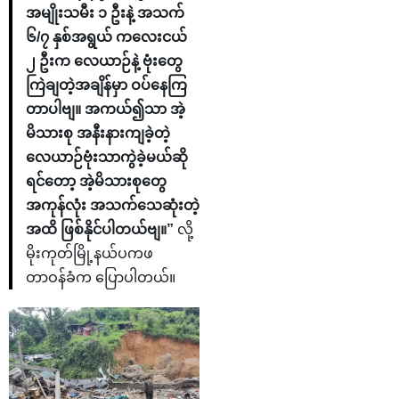
အမျိုးသမီး ၁ ဦးနဲ့ အသက်
၆/၇ နှစ်အရွယ် ကလေးငယ်
၂ ဦးက လေယာဉ်နဲ့ ဗုံးတွေ
ကြဲချတဲ့အချိန်မှာ ဝပ်နေကြ
တာပါဗျ။ အကယ်၍သာ အဲ့
မိသားစု အနီးနားကျခဲ့တဲ့
လေယာဉ်ဗုံးသာကွဲခဲ့မယ်ဆို
ရင်တော့ အဲ့မိသားစုတွေ
အကုန်လုံး အသက်သေဆုံးတဲ့
အထိ ဖြစ်နိုင်ပါတယ်ဗျ။”
လို့
မိုးကုတ်မြို့နယ်ပကဖ
တာဝန်ခံက ပြောပါတယ်။