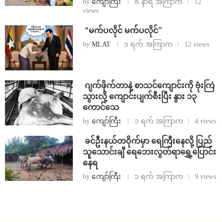
by
ကျော်ကြီး
၆ နာရီ အကြာက
12
views
⁨ ⁨“မက်ပလိုင် မက်ပလိုင်”
by
MLAT
၁ ရက် အကြာက
12 views
⁨⁩ ⁨ဂျက်ဖိုက်တာနဲ့ စာသင်ကျောင်းကို ဗုံးကြဲ
သွားလို့ ကျောင်းပျက်စီးပြီး နွား ၁၃
ကောင်သေ
by
ကျော်ကြီး
၁ ရက် အကြာက
4 views
⁩ ⁨ခင်ဦးနယ်တဝိုက်မှာ ရေကြီးနေလို့ ပြည်
သူသောင်းချီ ရေဘေးလွတ်ရာရွှေ့ပြောင်း
နေရ
by
ကျော်ကြီး
၁ ရက် အကြာက
9 views