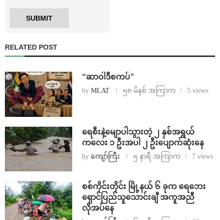
RELATED POST
“ဆာဝါဒီစကပ်”
by
MLAT
၅၈ မိနစ် အကြာက
5 views
ရေစီးနဲ့မျောပါသွားတဲ့ ၂ နှစ်အရွယ်
ကလေး ၁ ဦးအပါ ၂ ဦးပျောက်ဆုံးနေ
by
ကျော်ကြီး
၅ နာရီ အကြာက
7 views
စစ်ကိုင်းတိုင်း မြို့နယ် ၆ ခုက ရေဘေး
ရှောင်ပြည်သူသောင်းချီ အကူအညီ
လိုအပ်နေ