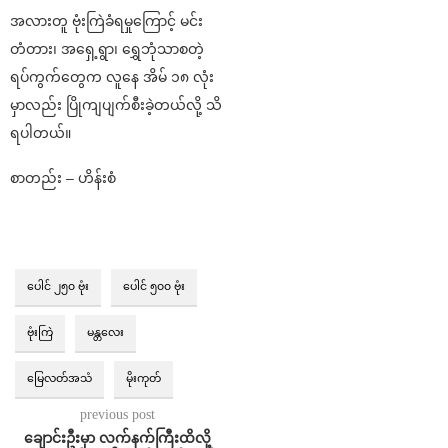
အလားတူ ဗုံးကြဲခံရမှုကြောင့် မင်း
တံတား၊ အရှေ့ရွာ၊ ရွှေဘုံသာစတဲ့
ရပ်ကွက်တွေက လူနေ အိမ် ၁၈ လုံး
မှာလည်း ပြိုကျပျက်စီးခဲ့တယ်လို့ သိ
ရပါတယ်။
စာတည်း – ဟိန်းစံ
ပေါင် ၂၅၀ ဗုံး
ပေါင် ၅၀၀ ဗုံး
ဗုံးကြဲ
မန္တလေး
မြေလတ်အသံ
မိုးကုတ်
previous post
ချောင်းဦးမှာ လက်နက်ကြီးထိလို့