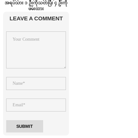
အရပ်သား ၁ ဦးကိုသတ်ပြီး ၄ ဦးကို
ဖမ်းထား
LEAVE A COMMENT