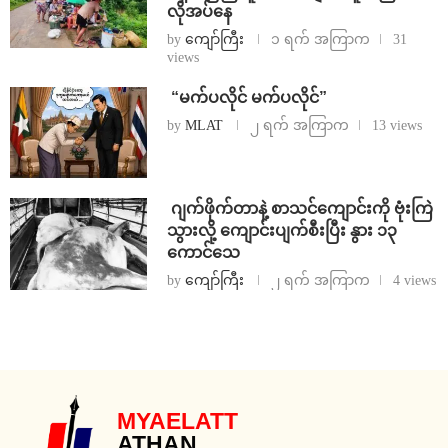
လိုအပ်နေ
by
ကျော်ကြီး
၁ ရက် အကြာက
31
views
⁨ ⁨“မက်ပလိုင် မက်ပလိုင်”
by
MLAT
၂ ရက် အကြာက
13 views
⁨⁩ ⁨ဂျက်ဖိုက်တာနဲ့ စာသင်ကျောင်းကို ဗုံးကြဲ
သွားလို့ ကျောင်းပျက်စီးပြီး နွား ၁၃
ကောင်သေ
by
ကျော်ကြီး
၂ ရက် အကြာက
4 views
MYAELATT
ATHAN