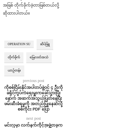
အဖြစ် တိုက်ခိုက်ခဲ့တာဖြစ်တယ်လို့
ဆိုထားပါတယ်။
OPERATION SU
ဆိပ်ဖြူ
တိုက်ခိုက်
မြေလတ်အသံ
ယာဉ်တန်း
previous post
ကိုစစ်ငြိမ်းနိုင်အပါတပ်ဖွဲ့ဝင် ၄ ဦးကို
ခရိုင်ကွပ်ကဲရေးမှူးကခေါ်သွားပြီး
နောက် အဆက်အသွယ်ပြတ်နေပြီး
ဖမ်းဆီးခံရမှုကို အတည်ပြုနေဆဲလို့
စစ်ကိုင်း PDF ပြော
next post
မင်းလှမှာ လက်နက်ကိုင်အဖွဲ့တခုက