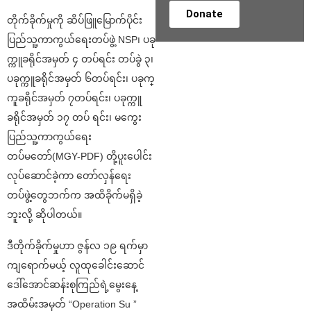
Donate
တိုက်ခိုက်မှုကို ဆိပ်ဖြူမြောက်ပိုင်း
ပြည်သူ့ကာကွယ်ရေးတပ်ဖွဲ့ NSP၊ ပခု
က္ကူခရိုင်အမှတ် ၄ တပ်ရင်း တပ်ခွဲ ၃၊
ပခုက္ကူခရိုင်အမှတ် ၆တပ်ရင်း၊ ပခုက္
ကူခရိုင်အမှတ် ၇တပ်ရင်း၊ ပခုက္ကူ
ခရိုင်အမှတ် ၁၇ တပ် ရင်း၊ မကွေး
ပြည်သူ့ကာကွယ်ရေး
တပ်မတော်(MGY-PDF) တို့ပူးပေါင်း
လုပ်ဆောင်ခဲ့ကာ တော်လှန်ရေး
တပ်ဖွဲ့တွေဘက်က အထိခိုက်မရှိခဲ့
ဘူးလို့ ဆိုပါတယ်။
ဒီတိုက်ခိုက်မှုဟာ ဇွန်လ ၁၉ ရက်မှာ
ကျရောက်မယ့် လူထုခေါင်းဆောင်
ဒေါ်အောင်ဆန်းစုကြည်ရဲ့မွေးနေ့
အထိမ်းအမှတ် “Operation Su ”