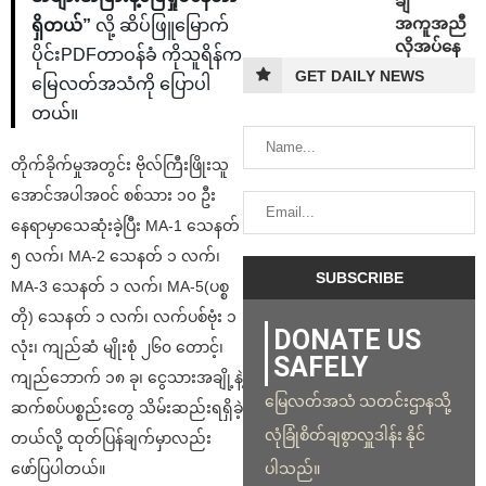
ချီ
အကူအညီ
ရှိတယ်”
လို့ ဆိပ်ဖြူမြောက်
လိုအပ်နေ
ပိုင်းPDFတာဝန်ခံ ကိုသူရိန်က
GET DAILY NEWS
မြေလတ်အသံကို ပြောပါ
တယ်။
တိုက်ခိုက်မှုအတွင်း ဗိုလ်ကြီးဖြိုးသူ
အောင်အပါအဝင် စစ်သား ၁၀ ဦး
နေရာမှာသေဆုံးခဲ့ပြီး MA-1 သေနတ်
၅ လက်၊ MA-2 သေနတ် ၁ လက်၊
MA-3 သေနတ် ၁ လက်၊ MA-5(ပစ္စ
တို) သေနတ် ၁ လက်၊ လက်ပစ်ဗုံး ၁
DONATE US
လုံး၊ ကျည်ဆံ မျိုးစုံ ၂၆၀ တောင့်၊
SAFELY
ကျည်ဘောက် ၁၈ ခု၊ ငွေသားအချို့နဲ့
မြေလတ်အသံ သတင်းဌာနသို့
ဆက်စပ်ပစ္စည်းတွေ သိမ်းဆည်းရရှိခဲ့
လုံခြုံစိတ်ချစွာလှူဒါန်း နိုင်
တယ်လို့ ထုတ်ပြန်ချက်မှာလည်း
ဖော်ပြပါတယ်။
ပါသည်။