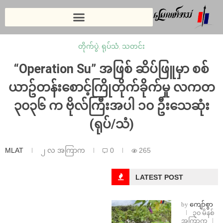
တိုက်ပွဲ
,
ရုပ်သံ
,
သတင်း
“Operation Su” အဖြစ် ဆိပ်ဖြူမှာ စစ်
ယာဥ်တန်းစောင့်ကြိုတိုက်ခိုက်မှု လကတ
၃၀၃၆ က ဗိုလ်ကြီးအပါ ၁၀ ဦးသေဆုံး
(ရုပ်/သံ)
MLAT
၂ လ အကြာက
0
265
LATEST POST
by
ကျော်စွာ
၃၀ မိနစ်
အကြာက