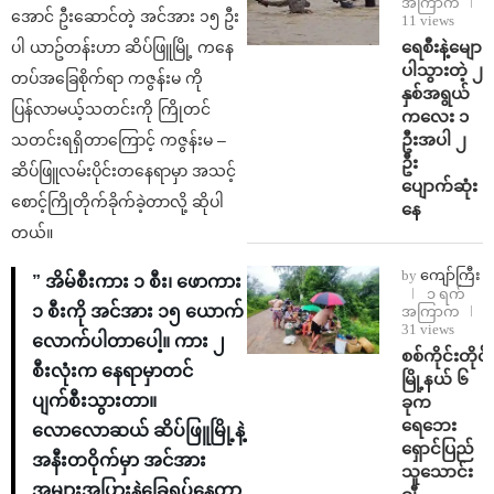
အကြာက
အောင် ဦးဆောင်တဲ့ အင်အား ၁၅ ဦး
11 views
ရေစီးနဲ့မျော
ပါ ယာဥ်တန်းဟာ ဆိပ်ဖြူမြို့ ကနေ
ပါသွားတဲ့ ၂
တပ်အခြေစိုက်ရာ ကဇွန်းမ ကို
နှစ်အရွယ်
ပြန်လာမယ့်သတင်းကို ကြိုတင်
ကလေး ၁
ဦးအပါ ၂
သတင်းရရှိတာကြောင့် ကဇွန်းမ –
ဦး
ဆိပ်ဖြူလမ်းပိုင်းတနေရာမှာ အသင့်
ပျောက်ဆုံး
စောင့်ကြိုတိုက်ခိုက်ခဲ့တာလို့ ဆိုပါ
နေ
တယ်။
by
ကျော်ကြီး
” အိမ်စီးကား ၁ စီး၊ ဖောကား
၁ ရက်
၁ စီးကို အင်အား ၁၅ ယောက်
အကြာက
31 views
လောက်ပါတာပေါ့။ ကား ၂
စစ်ကိုင်းတိုင်း
စီးလုံးက နေရာမှာတင်
မြို့နယ် ၆
ပျက်စီးသွားတာ။
ခုက
ရေဘေး
လောလောဆယ် ဆိပ်ဖြူမြို့နဲ့
ရှောင်ပြည်
အနီးတဝိုက်မှာ အင်အား
သူသောင်း
အများအပြားနဲ့ခြေရှုပ်နေတာ