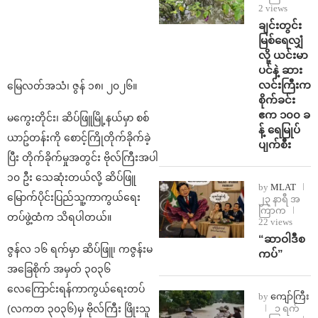
2 views
ချင်းတွင်း
မြစ်ရေလျှံ
လို့ ယင်းမာ
ပင်နဲ့ ဆား
လင်းကြီးက
မြေလတ်အသံ၊ ဇွန် ၁၈၊ ၂၀၂၆။
စိုက်ခင်း
ဧက ၁၀၀ ခ
မကွေးတိုင်း၊ ဆိပ်ဖြူမြို့နယ်မှာ စစ်
န့် ရေမြုပ်
ယာဥ်တန်းကို စောင့်ကြိုတိုက်ခိုက်ခဲ့
ပျက်စီး
ပြီး တိုက်ခိုက်မှုအတွင်း ဗိုလ်ကြီးအပါ
၁၀ ဦး သေဆုံးတယ်လို့ ဆိပ်ဖြူ
by
MLAT
မြောက်ပိုင်းပြည်သူ့ကာကွယ်ရေး
၂၃ နာရီ အ
ကြာက
တပ်ဖွဲ့ထံက သိရပါတယ်။
22 views
“ဆာဝါဒီစ
ဇွန်လ ၁၆ ရက်မှာ ဆိပ်ဖြူ၊ ကဇွန်းမ
ကပ်”
အခြေစိုက် အမှတ် ၃၀၃၆
လေကြောင်းရန်ကာကွယ်ရေးတပ်
by
ကျော်ကြီး
(လကတ ၃၀၃၆)မှ ဗိုလ်ကြီး ဖြိုးသူ
၁ ရက်